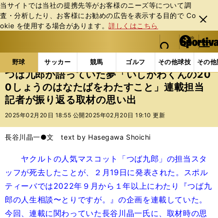
当サイトでは当社の提携先等がお客様のニーズ等について調
査・分析したり、お客様にお勧めの広告を表⽰する⽬的で Co
閉じ
okie を使⽤する場合があります。
詳しくはこちら
る
マイペ
web Sportiva (webスポルティーバ)
検索
メニュ
we
ー
野球の記事一覧
プロ野球
つば九郎が語っていた夢「
b
ジ
野球
サッカー
競馬
ゴルフ
その他球技
その他
ス
つば九郎が語っていた夢「いしかわくんの20
ポ
0しょうのはなたばをわたすこと」連載担当
ル
記者が振り返る取材の思い出
テ
ィ
2025年02月20日 18:55 公開
2025年02月20日 19:10 更新
ー
バ
長谷川晶一●文 text by Hasegawa Shoichi
ヤクルトの人気マスコット「つば九郎」の担当スタ
ッフが死去したことが、２月19日に発表された。スポル
ティーバでは2022年９月から１年以上にわたり『つば九
郎の人生相談〜とりですが。』の企画を連載していた。
今回、連載に関わっていた長谷川晶一氏に、取材時の思