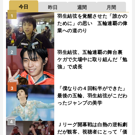
今日
昨日
週間
月間
羽生結弦を覚醒させた「誰かの
1
ために」の思い 五輪連覇の偉
業への道のり
羽生結弦、五輪連覇の舞台裏
2
ケガで欠場中に取り組んだ「勉
強」で成長
「僕なりの４回転半ができた」
3
最後の五輪、羽生結弦がこだわ
ったジャンプの美学
4
Ｊリーグ開幕戦は白熱の逆転劇
だが観客、視聴者にとって「価