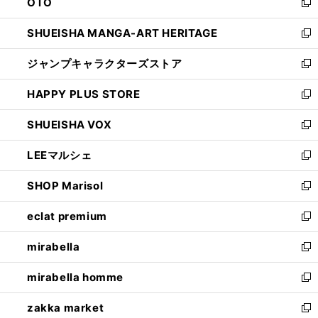
OTO
で
ド
新
開
ウ
し
SHUEISHA MANGA-ART HERITAGE
く
で
い
新
開
ウ
し
ジャンプキャラクターズストア
く
ィ
い
新
ン
ウ
し
HAPPY PLUS STORE
ド
ィ
い
新
ウ
ン
ウ
し
SHUEISHA VOX
で
ド
ィ
い
新
開
ウ
ン
ウ
し
LEEマルシェ
く
で
ド
ィ
い
新
開
ウ
ン
ウ
し
SHOP Marisol
く
で
ド
ィ
い
新
開
ウ
ン
ウ
し
eclat premium
く
で
ド
ィ
い
新
開
ウ
ン
ウ
し
mirabella
く
で
ド
ィ
い
新
開
ウ
ン
ウ
し
mirabella homme
く
で
ド
ィ
い
新
開
ウ
ン
ウ
し
zakka market
く
で
ド
ィ
い
新