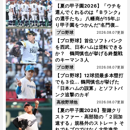
【夏の甲子園2026】「ウチを
選んでくれるのは『Ｂランク』
の選手たち」 八幡商が15年ぶ
り甲子園をつかんだ"名門復
活"の舞台裏
プロ野球
2026.08.07更新
【プロ野球】首位ソフトバンク
を西武、日本ハムは逆転できる
か？ 鶴岡慎也が挙げる終盤戦
のキーマン３人
プロ野球
2026.08.07更新
【プロ野球】12球団最多本塁打
でも３位... 鶴岡慎也が挙げた
「日本ハムの誤算」とソフトバ
ンク追撃のカギ
高校野球他
2026.08.07更新
【夏の甲子園2026】聖隷クリ
ストファー・高部陸の「２回加
速する」規格外のストレート そ
れでもプロではなく大学進学を