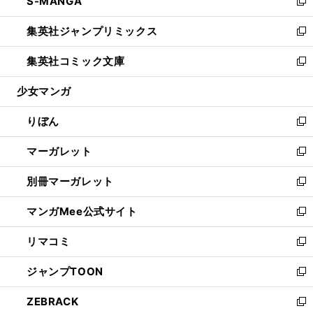
S-MANGA
く
で
ド
ィ
い
新
開
ウ
ン
ウ
し
集英社ジャンプリミックス
く
で
ド
ィ
い
新
開
ウ
ン
ウ
し
集英社コミック文庫
く
で
ド
ィ
い
新
開
ウ
ン
ウ
し
少女マンガ
く
で
ド
ィ
い
開
ウ
ン
ウ
りぼん
く
で
ド
ィ
新
開
ウ
ン
し
マーガレット
く
で
ド
い
新
開
ウ
ウ
し
別冊マーガレット
く
で
ィ
い
新
開
ン
ウ
し
マンガMee公式サイト
く
ド
ィ
い
新
ウ
ン
ウ
し
リマコミ
で
ド
ィ
い
新
開
ウ
ン
ウ
し
ジャンプTOON
く
で
ド
ィ
い
新
開
ウ
ン
ウ
し
ZEBRACK
く
で
ド
ィ
い
新