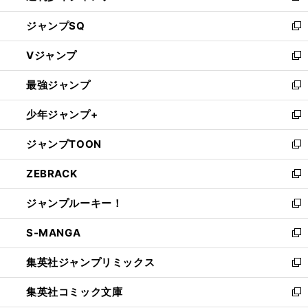
し
ジャンプSQ
い
新
ウ
し
Vジャンプ
ィ
い
新
ン
ウ
し
最強ジャンプ
ド
ィ
い
新
ウ
ン
ウ
し
少年ジャンプ+
で
ド
ィ
い
新
開
ウ
ン
ウ
し
ジャンプTOON
く
で
ド
ィ
い
新
開
ウ
ン
ウ
し
ZEBRACK
く
で
ド
ィ
い
新
開
ウ
ン
ウ
し
ジャンプルーキー！
く
で
ド
ィ
い
新
開
ウ
ン
ウ
し
S-MANGA
く
で
ド
ィ
い
新
開
ウ
ン
ウ
し
集英社ジャンプリミックス
く
で
ド
ィ
い
新
開
ウ
ン
ウ
し
集英社コミック文庫
く
で
ド
ィ
い
新
開
ウ
ン