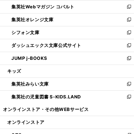
開
ウ
ン
ウ
集英社Webマガジン コバルト
く
で
ド
ィ
新
開
ウ
ン
し
集英社オレンジ文庫
く
で
ド
い
新
開
ウ
ウ
し
シフォン文庫
く
で
ィ
い
新
開
ン
ウ
し
ダッシュエックス文庫公式サイト
く
ド
ィ
い
新
ウ
ン
ウ
し
JUMP j-BOOKS
で
ド
ィ
い
新
開
ウ
ン
ウ
し
キッズ
く
で
ド
ィ
い
開
ウ
ン
ウ
集英社みらい文庫
く
で
ド
ィ
新
開
ウ
ン
し
集英社の児童図書 S-KIDS.LAND
く
で
ド
い
新
開
ウ
ウ
し
オンラインストア・
その他WEBサービス
く
で
ィ
い
開
ン
ウ
オンラインストア
く
ド
ィ
ウ
ン