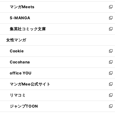
開
ウ
ン
ウ
し
マンガMeets
く
で
ド
ィ
い
新
開
ウ
ン
ウ
し
S-MANGA
く
で
ド
ィ
い
新
開
ウ
ン
ウ
し
集英社コミック文庫
く
で
ド
ィ
い
新
開
ウ
ン
ウ
し
女性マンガ
く
で
ド
ィ
い
開
ウ
ン
ウ
Cookie
く
で
ド
ィ
新
開
ウ
ン
し
Cocohana
く
で
ド
い
新
開
ウ
ウ
し
office YOU
く
で
ィ
い
新
開
ン
ウ
し
マンガMee公式サイト
く
ド
ィ
い
新
ウ
ン
ウ
し
リマコミ
で
ド
ィ
い
新
開
ウ
ン
ウ
し
ジャンプTOON
く
で
ド
ィ
い
新
開
ウ
ン
ウ
し