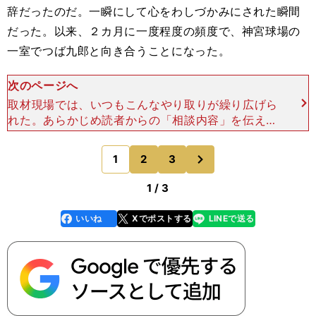
辞だったのだ。一瞬にして心をわしづかみにされた瞬間
だった。以来、２カ月に一度程度の頻度で、神宮球場の
一室でつば九郎と向き合うことになった。
次のページへ
取材現場では、いつもこんなやり取りが繰り広げら
れた。あらかじめ読者からの「相談内容」を伝えて
おくと、彼は事前にスケッチブックにその回答を書
いていてくれた。それを受けて、「それはどういう
次
1
2
3
のページへ
ことですか？」「
1 / 3
いいね
Xでポストする
LINEで送る
line
faceboo
x
k