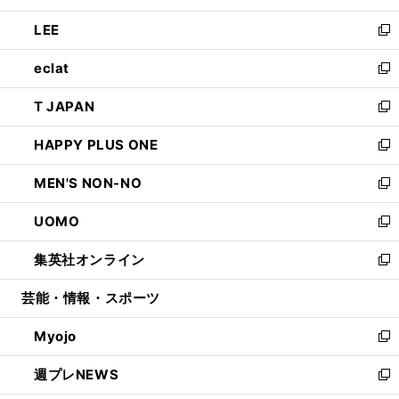
開
ウ
ン
ウ
し
LEE
く
で
ド
ィ
い
新
開
ウ
ン
ウ
し
eclat
く
で
ド
ィ
い
新
開
ウ
ン
ウ
し
T JAPAN
く
で
ド
ィ
い
新
開
ウ
ン
ウ
し
HAPPY PLUS ONE
く
で
ド
ィ
い
新
開
ウ
ン
ウ
し
MEN'S NON-NO
く
で
ド
ィ
い
新
開
ウ
ン
ウ
し
UOMO
く
で
ド
ィ
い
新
開
ウ
ン
ウ
し
集英社オンライン
く
で
ド
ィ
い
新
開
ウ
ン
ウ
し
芸能・情報・スポーツ
く
で
ド
ィ
い
開
ウ
ン
ウ
Myojo
く
で
ド
ィ
新
開
ウ
ン
し
週プレNEWS
く
で
ド
い
新
開
ウ
ウ
し