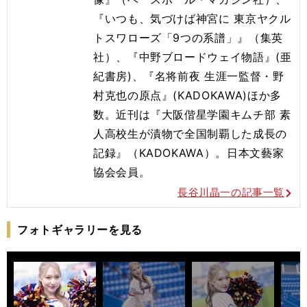
『いつも、気づけば神宮に 東京ヤクル
トスワローズ「9つの系譜」』（集英
社）、『中野ブロードウェイ物語』(亜
紀書房)、『名将前夜 生涯一監督・野
村克也の原点』(KADOKAWA)ほか多
数。近刊は『大阪偕星学園キムチ部 素
人高校生が漬物で全国制覇した成長の
記録』（KADOKAWA）。日本文藝家
協会会員。
長谷川晶一の記事一覧
フォトギャラリーを見る