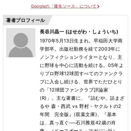
Googleの「優先ソース」について
著者プロフィール
長谷川晶一 (はせがわ・しょういち)
1970年5月13日生まれ。早稲田大学商
学部卒。出版社勤務を経て2003年に
ノンフィクションライターとなり、主
に野球を中心に活動を続ける。05年よ
りプロ野球12球団すべてのファンクラ
ブに入会し続ける、世界でただひとり
の「12球団ファンクラブ評論家
(R)」。主な著書に、『詰むや、詰まざ
るや 森・西武 vs 野村・ヤクルトの2
年間 完全版』(双葉文庫)、『基本
は、真っ直ぐ──石川雅規42歳の肖
像』（ベースボール・マガジン社）、