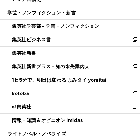
い
新
開
ウ
ン
ウ
し
学芸・ノンフィクション・新書
く
で
ド
ィ
い
開
ウ
ン
ウ
集英社学芸部 - 学芸・ノンフィクション
く
で
ド
ィ
新
開
ウ
ン
し
集英社ビジネス書
く
で
ド
い
新
開
ウ
ウ
し
集英社新書
く
で
ィ
い
新
開
ン
ウ
し
集英社新書プラス - 知の水先案内人
く
ド
ィ
い
新
ウ
ン
ウ
し
1日5分で、明日は変わる よみタイ yomitai
で
ド
ィ
い
新
開
ウ
ン
ウ
し
kotoba
く
で
ド
ィ
い
新
開
ウ
ン
ウ
し
e!集英社
く
で
ド
ィ
い
新
開
ウ
ン
ウ
し
情報・知識＆オピニオン imidas
く
で
ド
ィ
い
新
開
ウ
ン
ウ
し
ライトノベル・ノベライズ
く
で
ド
ィ
い