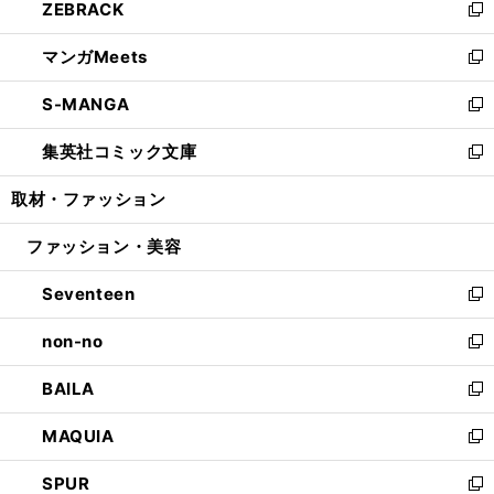
ZEBRACK
く
で
ド
ィ
い
新
開
ウ
ン
ウ
し
マンガMeets
く
で
ド
ィ
い
新
開
ウ
ン
ウ
し
S-MANGA
く
で
ド
ィ
い
新
開
ウ
ン
ウ
し
集英社コミック文庫
く
で
ド
ィ
い
新
開
ウ
ン
ウ
し
取材・ファッション
く
で
ド
ィ
い
開
ウ
ン
ウ
ファッション・美容
く
で
ド
ィ
開
ウ
ン
Seventeen
く
で
ド
新
開
ウ
し
non-no
く
で
い
新
開
ウ
し
BAILA
く
ィ
い
新
ン
ウ
し
MAQUIA
ド
ィ
い
新
ウ
ン
ウ
し
SPUR
で
ド
ィ
い
新