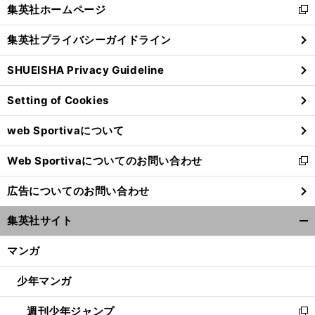
く/
集英社ホームページ
新
閉
し
じ
集英社プライバシーガイドライン
い
る
ウ
SHUEISHA Privacy Guideline
ィ
ン
Setting of Cookies
ド
ウ
web Sportivaについて
で
開
Web Sportivaについてのお問い合わせ
く
新
し
広告についてのお問い合わせ
い
ウ
集英社サイト
ィ
開
ン
く/
マンガ
ド
閉
ウ
じ
少年マンガ
で
る
開
週刊少年ジャンプ
く
新