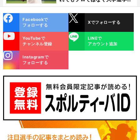
選ぶ理由
cebo
X
Facebookで
Xでフォローする
ok
フォローする
uTube
LINE
YouTubeで
LINEで
チャンネル登録
アカウント追加
stagra
Instagramで
m
フォローする
・
な
前
へ