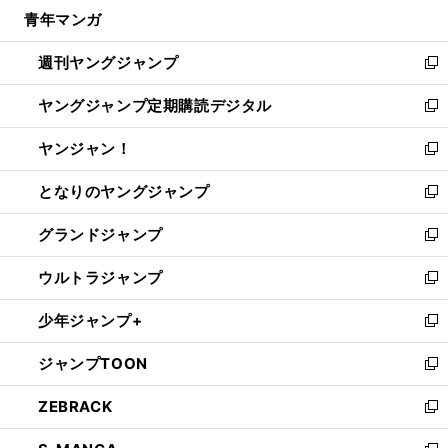
ウ
し
青年マンガ
く
で
ド
ィ
い
開
ウ
ン
ウ
週刊ヤングジャンプ
く
で
ド
ィ
新
開
ウ
ン
し
ヤングジャンプ定期購読デジタル
く
で
ド
い
新
開
ウ
ウ
し
ヤンジャン！
く
で
ィ
い
新
開
ン
ウ
し
となりのヤングジャンプ
く
ド
ィ
い
新
ウ
ン
ウ
し
グランドジャンプ
で
ド
ィ
い
新
開
ウ
ン
ウ
し
ウルトラジャンプ
く
で
ド
ィ
い
新
開
ウ
ン
ウ
し
少年ジャンプ+
く
で
ド
ィ
い
新
開
ウ
ン
ウ
し
ジャンプTOON
く
で
ド
ィ
い
新
開
ウ
ン
ウ
し
ZEBRACK
く
で
ド
ィ
い
新
開
ウ
ン
ウ
し