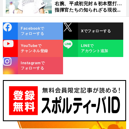
右腕、平成初完封＆初本塁打...
指揮官たちの知られざる現役時
代
cebo
X
Facebookで
Xでフォローする
ok
フォローする
uTube
LINE
YouTubeで
LINEで
チャンネル登録
アカウント追加
stagra
Instagramで
m
フォローする