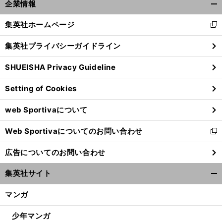
前
企業情報
へ
開
く/
集英社ホームページ
新
閉
し
じ
集英社プライバシーガイドライン
い
る
ウ
SHUEISHA Privacy Guideline
ィ
ン
Setting of Cookies
ド
ウ
web Sportivaについて
で
開
Web Sportivaについてのお問い合わせ
く
新
し
広告についてのお問い合わせ
い
ウ
集英社サイト
ィ
開
ン
く/
マンガ
ド
閉
ウ
じ
少年マンガ
で
る