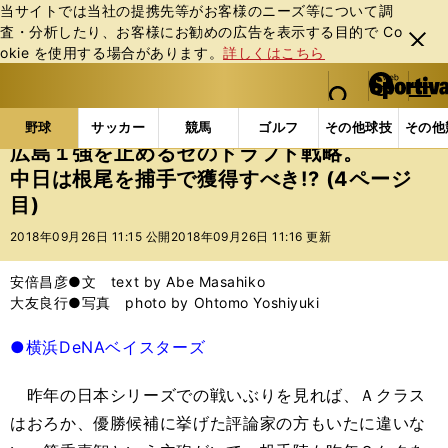
当サイトでは当社の提携先等がお客様のニーズ等について調
査・分析したり、お客様にお勧めの広告を表⽰する⽬的で Co
閉じ
okie を使⽤する場合があります。
詳しくはこちら
る
マイペ
web Sportiva (webスポルティーバ)
検索
メニュ
we
ー
野球の記事一覧
プロ野球
広島１強を止めるセのドラ
b
ジ
野球
サッカー
競馬
ゴルフ
その他球技
その他
ス
広島１強を止めるセのドラフト戦略。
ポ
中日は根尾を捕手で獲得すべき!? (4ページ
ル
目)
テ
ィ
2018年09月26日 11:15 公開
2018年09月26日 11:16 更新
ー
バ
安倍昌彦●文 text by Abe Masahiko
大友良行●写真 photo by Ohtomo Yoshiyuki
●横浜DeNAベイスターズ
昨年の日本シリーズでの戦いぶりを見れば、Ａクラス
はおろか、優勝候補に挙げた評論家の方もいたに違いな