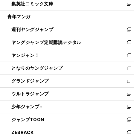
集英社コミック文庫
く
で
ド
ィ
い
新
開
ウ
ン
ウ
し
青年マンガ
く
で
ド
ィ
い
開
ウ
ン
ウ
週刊ヤングジャンプ
く
で
ド
ィ
新
開
ウ
ン
し
ヤングジャンプ定期購読デジタル
く
で
ド
い
新
開
ウ
ウ
し
ヤンジャン！
く
で
ィ
い
新
開
ン
ウ
し
となりのヤングジャンプ
く
ド
ィ
い
新
ウ
ン
ウ
し
グランドジャンプ
で
ド
ィ
い
新
開
ウ
ン
ウ
し
ウルトラジャンプ
く
で
ド
ィ
い
新
開
ウ
ン
ウ
し
少年ジャンプ+
く
で
ド
ィ
い
新
開
ウ
ン
ウ
し
ジャンプTOON
く
で
ド
ィ
い
新
開
ウ
ン
ウ
し
ZEBRACK
く
で
ド
ィ
い
新