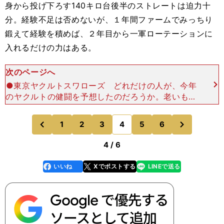
身から投げ下ろす
140
キロ台後半のストレートは迫力十
分。経験不足は否めないが、１年間ファームでみっちり
鍛えて経験を積めば、２年目から一軍ローテーションに
入れるだけの力はある。
次のページへ
●東京ヤクルトスワローズ どれだけの人が、今年
のヤクルトの健闘を予想したのだろうか。老いも若
きも持てる力を発揮し、とりわけベテランたちの奮
闘には心から拍手を送りたい。 野手は青木宣親
次
1
2
3
4
5
6
のページへ
のページへ
（36歳）、畠
前
4 / 6
いいね
Xでポストする
LINEで送る
line
faceboo
x
k