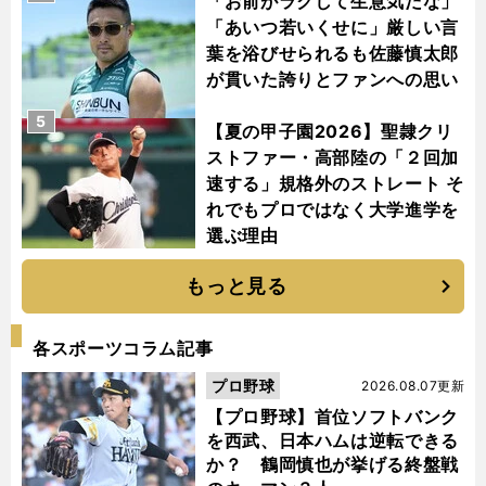
「お前がラクして生意気だな」
「あいつ若いくせに」厳しい言
葉を浴びせられるも佐藤慎太郎
が貫いた誇りとファンへの思い
5
【夏の甲子園2026】聖隷クリ
ストファー・高部陸の「２回加
速する」規格外のストレート そ
れでもプロではなく大学進学を
選ぶ理由
もっと見る
各スポーツコラム記事
プロ野球
2026.08.07更新
【プロ野球】首位ソフトバンク
を西武、日本ハムは逆転できる
か？ 鶴岡慎也が挙げる終盤戦