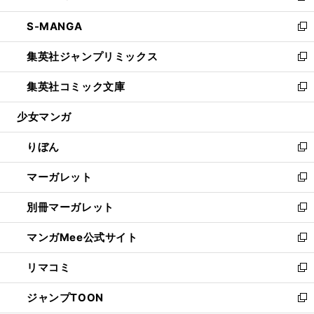
開
ウ
ン
ウ
し
S-MANGA
く
で
ド
ィ
い
新
開
ウ
ン
ウ
し
集英社ジャンプリミックス
く
で
ド
ィ
い
新
開
ウ
ン
ウ
し
集英社コミック文庫
く
で
ド
ィ
い
新
開
ウ
ン
ウ
し
少女マンガ
く
で
ド
ィ
い
開
ウ
ン
ウ
りぼん
く
で
ド
ィ
新
開
ウ
ン
し
マーガレット
く
で
ド
い
新
開
ウ
ウ
し
別冊マーガレット
く
で
ィ
い
新
開
ン
ウ
し
マンガMee公式サイト
く
ド
ィ
い
新
ウ
ン
ウ
し
リマコミ
で
ド
ィ
い
新
開
ウ
ン
ウ
し
ジャンプTOON
く
で
ド
ィ
い
新
開
ウ
ン