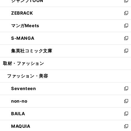
ジャンプTOON
く
で
ド
ィ
い
新
開
ウ
ン
ウ
し
ZEBRACK
く
で
ド
ィ
い
新
開
ウ
ン
ウ
し
マンガMeets
く
で
ド
ィ
い
新
開
ウ
ン
ウ
し
S-MANGA
く
で
ド
ィ
い
新
開
ウ
ン
ウ
し
集英社コミック文庫
く
で
ド
ィ
い
新
開
ウ
ン
ウ
し
取材・ファッション
く
で
ド
ィ
い
開
ウ
ン
ウ
ファッション・美容
く
で
ド
ィ
開
ウ
ン
Seventeen
く
で
ド
新
開
ウ
し
non-no
く
で
い
新
開
ウ
し
BAILA
く
ィ
い
新
ン
ウ
し
MAQUIA
ド
ィ
い
新