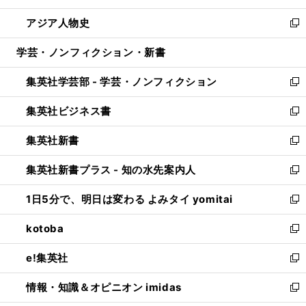
開
ウ
ン
ウ
し
アジア人物史
く
で
ド
ィ
い
新
開
ウ
ン
ウ
し
学芸・ノンフィクション・新書
く
で
ド
ィ
い
開
ウ
ン
ウ
集英社学芸部 - 学芸・ノンフィクション
く
で
ド
ィ
新
開
ウ
ン
し
集英社ビジネス書
く
で
ド
い
新
開
ウ
ウ
し
集英社新書
く
で
ィ
い
新
開
ン
ウ
し
集英社新書プラス - 知の水先案内人
く
ド
ィ
い
新
ウ
ン
ウ
し
1日5分で、明日は変わる よみタイ yomitai
で
ド
ィ
い
新
開
ウ
ン
ウ
し
kotoba
く
で
ド
ィ
い
新
開
ウ
ン
ウ
し
e!集英社
く
で
ド
ィ
い
新
開
ウ
ン
ウ
し
情報・知識＆オピニオン imidas
く
で
ド
ィ
い
新
開
ウ
ン
ウ
し