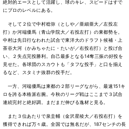
絶対的エースとして活躍し、球のキレ、スピードはすで
にプロのレベルにある。
そして２位で中村稔弥（としや／亜細亜大／左投左
打）か河端優馬（青山学院大／右投左打）の東都勢を。
中村は先日行なわれた試合で東洋大のドラフト候補・上
茶谷大河
（かみちゃたに・たいが／右投右打）
と投げ合
い、２失点完投勝利。自己最多となる
14
奪三振の好投を
見せた。各球団のスカウトも「タフな投手」と口を揃え
るなど、スタミナ抜群の投手だ。
一方、河端優馬は東都の２部リーグながら、最速
151
キ
ロを誇る本格派右腕。今秋のリーグ戦はここまで３試合
連続完封と絶好調。まだまだ伸びる逸材と見る。
また３位あたりで泉圭輔（金沢星稜大／右投右打）を
獲得できれば万々歳。全国では無名だが、
187
センチの長