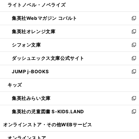
ライトノベル・ノベライズ
く
で
ド
ィ
い
開
ウ
ン
ウ
集英社Webマガジン コバルト
く
で
ド
ィ
新
開
ウ
ン
し
集英社オレンジ文庫
く
で
ド
い
新
開
ウ
ウ
し
シフォン文庫
く
で
ィ
い
新
開
ン
ウ
し
ダッシュエックス文庫公式サイト
く
ド
ィ
い
新
ウ
ン
ウ
し
JUMP j-BOOKS
で
ド
ィ
い
新
開
ウ
ン
ウ
し
キッズ
く
で
ド
ィ
い
開
ウ
ン
ウ
集英社みらい文庫
く
で
ド
ィ
新
開
ウ
ン
し
集英社の児童図書 S-KIDS.LAND
く
で
ド
い
新
開
ウ
ウ
し
オンラインストア・
その他WEBサービス
く
で
ィ
い
開
ン
ウ
オンラインストア
く
ド
ィ