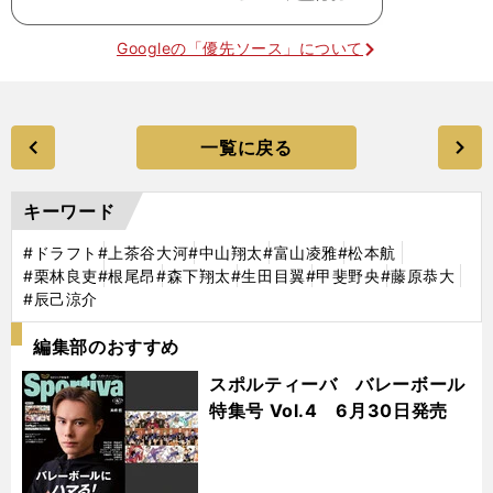
Googleの「優先ソース」について
一覧に戻る
キーワード
#ドラフト
#上茶谷大河
#中山翔太
#富山凌雅
#松本航
#栗林良吏
#根尾昂
#森下翔太
#生田目翼
#甲斐野央
#藤原恭大
#辰己涼介
編集部のおすすめ
スポルティーバ バレーボール
特集号 Vol.4 6月30日発売