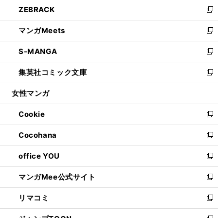
ウ
し
ZEBRACK
く
で
ド
ィ
い
新
開
ウ
ン
ウ
し
マンガMeets
く
で
ド
ィ
い
新
開
ウ
ン
ウ
し
S-MANGA
く
で
ド
ィ
い
新
開
ウ
ン
ウ
し
集英社コミック文庫
く
で
ド
ィ
い
新
開
ウ
ン
ウ
し
女性マンガ
く
で
ド
ィ
い
開
ウ
ン
ウ
Cookie
く
で
ド
ィ
新
開
ウ
ン
し
Cocohana
く
で
ド
い
新
開
ウ
ウ
し
office YOU
く
で
ィ
い
新
開
ン
ウ
し
マンガMee公式サイト
く
ド
ィ
い
新
ウ
ン
ウ
し
リマコミ
で
ド
ィ
い
新
開
ウ
ン
ウ
し