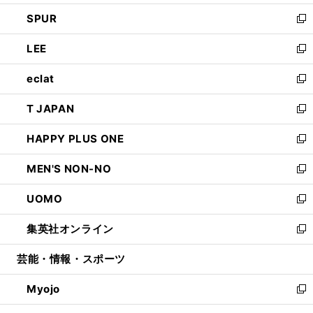
ウ
ン
ウ
し
SPUR
で
ド
ィ
い
新
開
ウ
ン
ウ
し
LEE
く
で
ド
ィ
い
新
開
ウ
ン
ウ
し
eclat
く
で
ド
ィ
い
新
開
ウ
ン
ウ
し
T JAPAN
く
で
ド
ィ
い
新
開
ウ
ン
ウ
し
HAPPY PLUS ONE
く
で
ド
ィ
い
新
開
ウ
ン
ウ
し
MEN'S NON-NO
く
で
ド
ィ
い
新
開
ウ
ン
ウ
し
UOMO
く
で
ド
ィ
い
新
開
ウ
ン
ウ
し
集英社オンライン
く
で
ド
ィ
い
新
開
ウ
ン
ウ
し
芸能・情報・スポーツ
く
で
ド
ィ
い
開
ウ
ン
ウ
Myojo
く
で
ド
ィ
新
開
ウ
ン
し