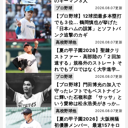
のキーマン３人
プロ野球
2026.08.07更新
【プロ野球】12球団最多本塁打
でも３位... 鶴岡慎也が挙げた
「日本ハムの誤算」とソフトバ
ンク追撃のカギ
高校野球他
2026.08.07更新
【夏の甲子園2026】聖隷クリ
ストファー・高部陸の「２回加
速する」規格外のストレート そ
れでもプロではなく大学進学を
選ぶ理由
プロ野球
2026.08.07更新
【プロ野球】門田博光の加入で
守ったレフトでもベストナイン
に輝いた石嶺和彦 「サッサ」と
いう愛称は松永浩美がきっか
け？
高校野球他
2026.08.07更新
【夏の甲子園2026】大阪桐蔭
初優勝メンバー、最速157キロ