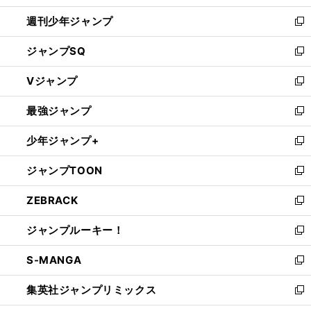
開
週刊少年ジャンプ
く
新
し
ジャンプSQ
い
新
ウ
し
Vジャンプ
ィ
い
新
ン
ウ
し
最強ジャンプ
ド
ィ
い
新
ウ
ン
ウ
し
少年ジャンプ+
で
ド
ィ
い
新
開
ウ
ン
ウ
し
ジャンプTOON
く
で
ド
ィ
い
新
開
ウ
ン
ウ
し
ZEBRACK
く
で
ド
ィ
い
新
開
ウ
ン
ウ
し
ジャンプルーキー！
く
で
ド
ィ
い
新
開
ウ
ン
ウ
し
S-MANGA
く
で
ド
ィ
い
新
開
ウ
ン
ウ
し
集英社ジャンプリミックス
く
で
ド
ィ
い
新
開
ウ
ン
ウ
し