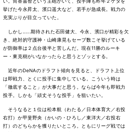
い。筒香嘉智という主砲がいて、投手陣も昨年２ケタを
挙げた今永昇太、濱口遥大など、若手が急成長。戦力の
充実ぶりが目立っていた。
しかし......期待された石田健
大
、今永、濱口が精彩を欠
き、絶対的守護神・山崎康晃もセーブ数こそ挙げている
が防御率は２点台後半と苦しんだ。現在
11
勝のルーキ
ー・東克樹がいなかったらと思うとゾッとする。
近年の
DeNA
のドラフト傾向を見ると、ドラフト上位
は即戦力、とくに投手に集中している。こういう時は
「徹底すること」が大事だと思う。ならば今年も即戦力
投手。しかも「頑丈そうな投手」を狙いたい。
そうなると１位は松本航（わたる／日本体育大／右投
右打）か甲斐野央（かいの・ひろし／東洋大／右投右
打）のどちらかを獲りたいところ。ともにリーグ戦では