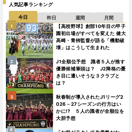
人気記事ランキング
今日
昨日
週間
月間
【高校野球】創部10年目の甲子
1
園初出場がすべてを変えた 健大
高崎・青栁監督が語る「機動破
壊」はこうして生まれた
J1全順位予想 識者５人が推す
2
優勝候補筆頭は？ J2降格の憂
き目に遭いそうな３クラブと
は？
秋春制が導入されたJ1リーグ2
3
026－27シーズンの行方はい
かに!? ５人の識者が全順位を
大胆予想
4