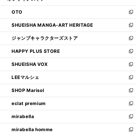
ウ
ン
OTO
で
ド
新
開
ウ
し
SHUEISHA MANGA-ART HERITAGE
く
で
い
新
開
ウ
し
ジャンプキャラクターズストア
く
ィ
い
新
ン
ウ
し
HAPPY PLUS STORE
ド
ィ
い
新
ウ
ン
ウ
し
SHUEISHA VOX
で
ド
ィ
い
新
開
ウ
ン
ウ
し
LEEマルシェ
く
で
ド
ィ
い
新
開
ウ
ン
ウ
し
SHOP Marisol
く
で
ド
ィ
い
新
開
ウ
ン
ウ
し
eclat premium
く
で
ド
ィ
い
新
開
ウ
ン
ウ
し
mirabella
く
で
ド
ィ
い
新
開
ウ
ン
ウ
し
mirabella homme
く
で
ド
ィ
い
新
開