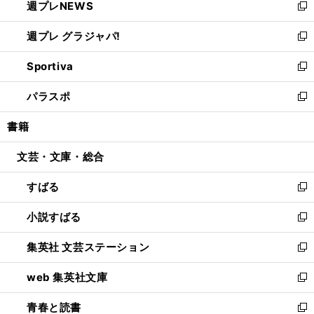
週プレNEWS
く
で
ド
い
新
開
ウ
ウ
し
週プレ グラジャパ!
く
で
ィ
い
新
開
ン
ウ
し
Sportiva
く
ド
ィ
い
新
ウ
ン
ウ
し
パラスポ
で
ド
ィ
い
新
開
ウ
ン
ウ
し
書籍
く
で
ド
ィ
い
開
ウ
ン
ウ
文芸・文庫・総合
く
で
ド
ィ
開
ウ
ン
すばる
く
で
ド
新
開
ウ
し
小説すばる
く
で
い
新
開
ウ
し
集英社 文芸ステーション
く
ィ
い
新
ン
ウ
し
web 集英社文庫
ド
ィ
い
新
ウ
ン
ウ
し
青春と読書
で
ド
ィ
い
新