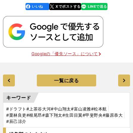
いいね
Xでポストする
LINEで送る
line
faceboo
x
k
Googleの「優先ソース」について
一覧に戻る
キーワード
#ドラフト
#上茶谷大河
#中山翔太
#富山凌雅
#松本航
#栗林良吏
#根尾昂
#森下翔太
#生田目翼
#甲斐野央
#藤原恭大
#辰己涼介