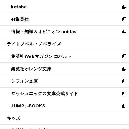
開
ウ
ン
ウ
し
kotoba
く
で
ド
ィ
い
新
開
ウ
ン
ウ
し
e!集英社
く
で
ド
ィ
い
新
開
ウ
ン
ウ
し
情報・知識＆オピニオン imidas
く
で
ド
ィ
い
新
開
ウ
ン
ウ
し
ライトノベル・ノベライズ
く
で
ド
ィ
い
開
ウ
ン
ウ
集英社Webマガジン コバルト
く
で
ド
ィ
新
開
ウ
ン
し
集英社オレンジ文庫
く
で
ド
い
新
開
ウ
ウ
し
シフォン文庫
く
で
ィ
い
新
開
ン
ウ
し
ダッシュエックス文庫公式サイト
く
ド
ィ
い
新
ウ
ン
ウ
し
JUMP j-BOOKS
で
ド
ィ
い
新
開
ウ
ン
ウ
し
キッズ
く
で
ド
ィ
い
開
ウ
ン
ウ