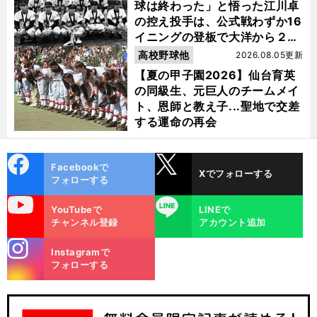
球は終わった」と悟った江川卓
の控え投手は、公式戦わずか16
イニングの登板で大洋から２位
指名を受けた
高校野球他
2026.08.05更新
【夏の甲子園2026】仙台育英
の同級生、元巨人のチームメイ
ト、恩師と教え子...聖地で交差
する運命の再会
cebo
X
Facebookで
Xでフォローする
ok
フォローする
uTube
LINE
YouTubeで
LINEで
チャンネル登録
アカウント追加
stagra
Instagramで
m
フォローする