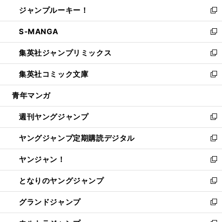
ン
ウ
し
ジャンプルーキー！
く
で
ド
ィ
い
新
開
ウ
ン
ウ
し
S-MANGA
く
で
ド
ィ
い
新
開
ウ
ン
ウ
し
集英社ジャンプリミックス
く
で
ド
ィ
い
新
開
ウ
ン
ウ
し
集英社コミック文庫
く
で
ド
ィ
い
新
開
ウ
ン
ウ
し
青年マンガ
く
で
ド
ィ
い
開
ウ
ン
ウ
週刊ヤングジャンプ
く
で
ド
ィ
新
開
ウ
ン
し
ヤングジャンプ定期購読デジタル
く
で
ド
い
新
開
ウ
ウ
し
ヤンジャン！
く
で
ィ
い
新
開
ン
ウ
し
となりのヤングジャンプ
く
ド
ィ
い
新
ウ
ン
ウ
し
グランドジャンプ
で
ド
ィ
い
新
開
ウ
ン
ウ
し