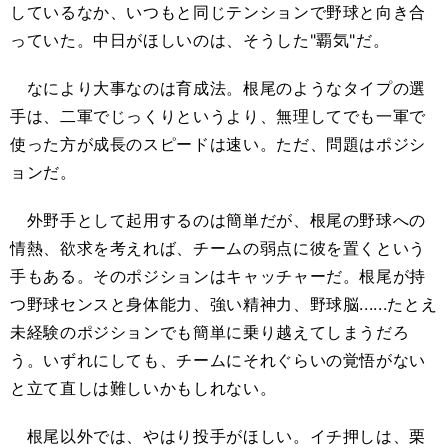
しているなか、いつもと同じテンションで野球と向き合
っていた。中日がほしいのは、そうした"覇気"だ。
なにより大事なのは育成法。根尾のようなタイプの選
手は、二軍でじっくりというより、無理してでも一軍で
使った方が成長のスピードは速い。ただ、問題はポジシ
ョンだ。
外野手として起用するのは簡単だが、根尾の野球への
情熱、欲求を考えれば、チームの弱点に彼を置くという
手もある。そのポジションはキャッチャーだ。根尾が持
つ野球センスと身体能力、強い精神力、野球脳......たとえ
未経験のポジションでも簡単に乗り越えてしまうだろ
う。いずれにしても、チームにそれぐらいの覚悟がない
と立て直しは難しいかもしれない。
根尾以外では、やはり投手がほしい。イチ押しは、栗