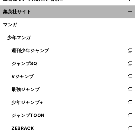
ウ
集英社サイト
ィ
開
ン
く/
マンガ
ド
閉
ウ
じ
少年マンガ
で
る
開
週刊少年ジャンプ
く
新
し
ジャンプSQ
い
新
ウ
し
Vジャンプ
ィ
い
新
ン
ウ
し
最強ジャンプ
ド
ィ
い
新
ウ
ン
ウ
し
少年ジャンプ+
で
ド
ィ
い
新
開
ウ
ン
ウ
し
ジャンプTOON
く
で
ド
ィ
い
新
開
ウ
ン
ウ
し
ZEBRACK
く
で
ド
ィ
い
新
開
ウ