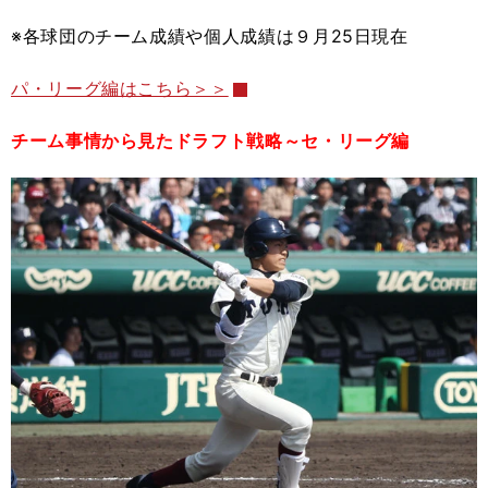
※各球団のチーム成績や個人成績は９月
25
日現在
パ・リーグ編はこちら＞＞
チーム事情から見たドラフト戦略～セ・リーグ編