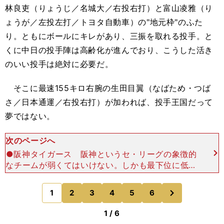
林良吏（りょうじ／名城大／右投右打）と富山凌雅（り
ょうが／左投左打／トヨタ自動車）の"地元枠"のふた
り。ともにボールにキレがあり、三振を取れる投手。と
くに中日の投手陣は高齢化が進んでおり、こうした活き
のいい投手は絶対に必要だ。
そこに最速
155
キロ右腕の生田目翼（なばため・つば
さ／日本通運／右投右打）が加われば、投手王国だって
夢ではない。
次のページへ
●阪神タイガース 阪神というセ・リーグの象徴的
なチームが弱くてはいけない。しかも最下位に低迷
しているようでは、プロ野球界の繁栄にも関わって
くる。 そんな阪神を立て直す手立てはある。一に
次
1
2
3
4
5
6
のページへ
も二にも打線
1 / 6