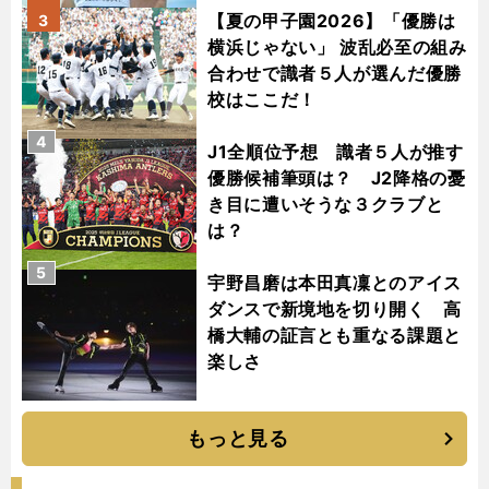
【夏の甲子園2026】「優勝は
3
横浜じゃない」 波乱必至の組み
合わせで識者５人が選んだ優勝
校はここだ！
4
J1全順位予想 識者５人が推す
優勝候補筆頭は？ J2降格の憂
き目に遭いそうな３クラブと
は？
5
宇野昌磨は本田真凜とのアイス
ダンスで新境地を切り開く 高
橋大輔の証言とも重なる課題と
楽しさ
もっと見る