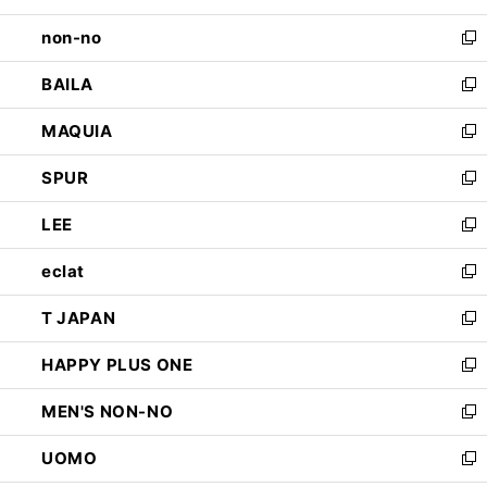
開
ウ
し
non-no
く
で
い
新
開
ウ
し
BAILA
く
ィ
い
新
ン
ウ
し
MAQUIA
ド
ィ
い
新
ウ
ン
ウ
し
SPUR
で
ド
ィ
い
新
開
ウ
ン
ウ
し
LEE
く
で
ド
ィ
い
新
開
ウ
ン
ウ
し
eclat
く
で
ド
ィ
い
新
開
ウ
ン
ウ
し
T JAPAN
く
で
ド
ィ
い
新
開
ウ
ン
ウ
し
HAPPY PLUS ONE
く
で
ド
ィ
い
新
開
ウ
ン
ウ
し
MEN'S NON-NO
く
で
ド
ィ
い
新
開
ウ
ン
ウ
し
UOMO
く
で
ド
ィ
い
新
開
ウ
ン
ウ
し