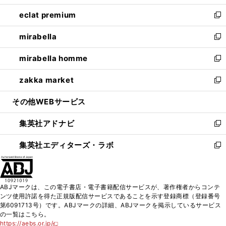
開
ウ
ン
ウ
し
eclat premium
く
で
ド
ィ
い
新
開
ウ
ン
ウ
し
mirabella
く
で
ド
ィ
い
新
開
ウ
ン
ウ
し
mirabella homme
く
で
ド
ィ
い
新
開
ウ
ン
ウ
し
zakka market
く
で
ド
ィ
い
新
開
ウ
ン
ウ
し
その他WEBサービス
く
で
ド
ィ
い
開
ウ
ン
ウ
集英社アドナビ
く
で
ド
ィ
新
開
ウ
ン
し
集英社エディターズ・ラボ
く
で
ド
い
新
開
ウ
ウ
し
く
で
ィ
い
開
ン
ウ
ABJマークは、この電子書店・電子書籍配信サービスが、著作権者からコンテ
く
ド
ィ
ンツ使用許諾を得た正規版配信サービスであることを示す登録商標（登録番号
ウ
ン
第6091713号）です。ABJマークの詳細、ABJマークを掲示しているサービス
で
ド
の一覧はこちら。
開
ウ
https://aebs.or.jp/
新