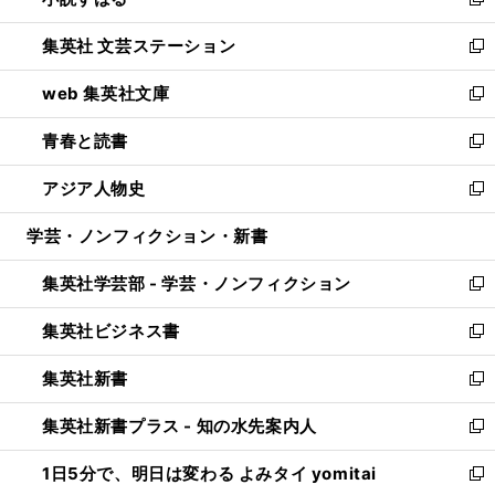
い
新
開
ウ
し
集英社 文芸ステーション
く
ィ
い
新
ン
ウ
し
web 集英社文庫
ド
ィ
い
新
ウ
ン
ウ
し
青春と読書
で
ド
ィ
い
新
開
ウ
ン
ウ
し
アジア人物史
く
で
ド
ィ
い
新
開
ウ
ン
ウ
し
学芸・ノンフィクション・新書
く
で
ド
ィ
い
開
ウ
ン
ウ
集英社学芸部 - 学芸・ノンフィクション
く
で
ド
ィ
新
開
ウ
ン
し
集英社ビジネス書
く
で
ド
い
新
開
ウ
ウ
し
集英社新書
く
で
ィ
い
新
開
ン
ウ
し
集英社新書プラス - 知の水先案内人
く
ド
ィ
い
新
ウ
ン
ウ
し
1日5分で、明日は変わる よみタイ yomitai
で
ド
ィ
い
新