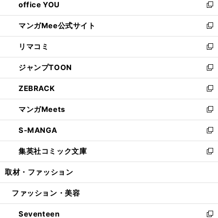
office YOU
く
で
ィ
い
新
開
ン
ウ
し
マンガMee公式サイト
く
ド
ィ
い
新
ウ
ン
ウ
し
リマコミ
で
ド
ィ
い
新
開
ウ
ン
ウ
し
ジャンプTOON
く
で
ド
ィ
い
新
開
ウ
ン
ウ
し
ZEBRACK
く
で
ド
ィ
い
新
開
ウ
ン
ウ
し
マンガMeets
く
で
ド
ィ
い
新
開
ウ
ン
ウ
し
S-MANGA
く
で
ド
ィ
い
新
開
ウ
ン
ウ
し
集英社コミック文庫
く
で
ド
ィ
い
新
開
ウ
ン
ウ
し
取材・ファッション
く
で
ド
ィ
い
開
ウ
ン
ウ
ファッション・美容
く
で
ド
ィ
開
ウ
ン
Seventeen
く
で
ド
新