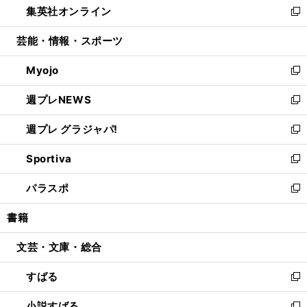
集英社オンライン
く
で
ド
ィ
い
新
開
ウ
ン
ウ
し
芸能・情報・スポーツ
く
で
ド
ィ
い
開
ウ
ン
ウ
Myojo
く
で
ド
ィ
新
開
ウ
ン
し
週プレNEWS
く
で
ド
い
新
開
ウ
ウ
し
週プレ グラジャパ!
く
で
ィ
い
新
開
ン
ウ
し
Sportiva
く
ド
ィ
い
新
ウ
ン
ウ
し
パラスポ
で
ド
ィ
い
新
開
ウ
ン
ウ
し
書籍
く
で
ド
ィ
い
開
ウ
ン
ウ
文芸・文庫・総合
く
で
ド
ィ
開
ウ
ン
すばる
く
で
ド
新
開
ウ
し
小説すばる
く
で