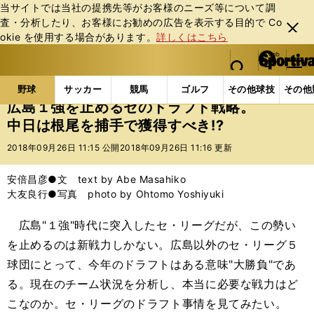
当サイトでは当社の提携先等がお客様のニーズ等について調
査・分析したり、お客様にお勧めの広告を表⽰する⽬的で Co
閉じ
okie を使⽤する場合があります。
詳しくはこちら
る
マイペ
web Sportiva (webスポルティーバ)
検索
メニュ
we
ー
野球の記事一覧
プロ野球
広島１強を止めるセのドラ
b
ジ
野球
サッカー
競馬
ゴルフ
その他球技
その他
ス
広島１強を止めるセのドラフト戦略。
ポ
中日は根尾を捕手で獲得すべき!?
ル
テ
2018年09月26日 11:15 公開
2018年09月26日 11:16 更新
ィ
ー
安倍昌彦●文 text by Abe Masahiko
バ
大友良行●写真 photo by Ohtomo Yoshiyuki
広島"１強"時代に突入したセ・リーグだが、この勢い
を止めるのは新戦力しかない。広島以外のセ・リーグ５
球団にとって、今年のドラフトはある意味"大勝負"であ
る。現在のチーム状況を分析し、本当に必要な戦力はど
こなのか。セ・リーグのドラフト事情を見てみたい。