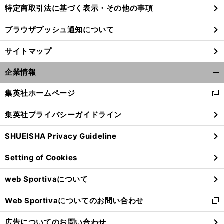
特定商取引法に基づく表示・その他の事項
ブラウザプッシュ通知について
サイトマップ
企業情報
開
く/
集英社ホームページ
新
閉
し
じ
集英社プライバシーガイドライン
い
る
ウ
SHUEISHA Privacy Guideline
ィ
ン
Setting of Cookies
ド
ウ
web Sportivaについて
で
開
Web Sportivaについてのお問い合わせ
く
新
し
広告についてのお問い合わせ
い