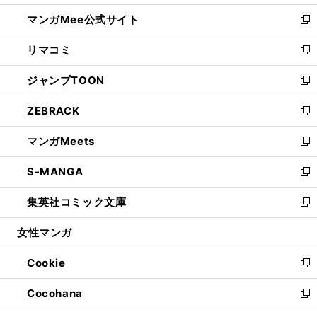
開
ン
ウ
し
マンガMee公式サイト
く
ド
ィ
い
新
ウ
ン
ウ
し
リマコミ
で
ド
ィ
い
新
開
ウ
ン
ウ
し
ジャンプTOON
く
で
ド
ィ
い
新
開
ウ
ン
ウ
し
ZEBRACK
く
で
ド
ィ
い
新
開
ウ
ン
ウ
し
マンガMeets
く
で
ド
ィ
い
新
開
ウ
ン
ウ
し
S-MANGA
く
で
ド
ィ
い
新
開
ウ
ン
ウ
し
集英社コミック文庫
く
で
ド
ィ
い
新
開
ウ
ン
ウ
し
女性マンガ
く
で
ド
ィ
い
開
ウ
ン
ウ
Cookie
く
で
ド
ィ
新
開
ウ
ン
し
Cocohana
く
で
ド
い
新
開
ウ
ウ
し