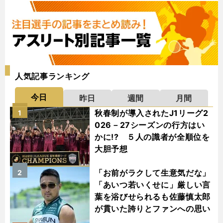
人気記事ランキング
今日
昨日
週間
月間
秋春制が導入されたJ1リーグ2
1
026－27シーズンの行方はい
かに!? ５人の識者が全順位を
大胆予想
「お前がラクして生意気だな」
2
「あいつ若いくせに」厳しい言
葉を浴びせられるも佐藤慎太郎
が貫いた誇りとファンへの思い