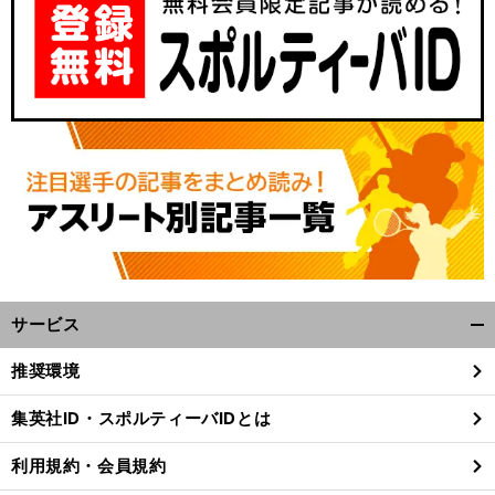
。
巨
サービス
前
開
へ
く/
推奨環境
閉
じ
集英社ID・スポルティーバIDとは
る
利用規約・会員規約