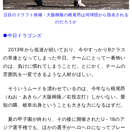
注目のドラフト候補・大阪桐蔭の根尾昂は何球団から指名される
のだろうか
●中日ドラゴンズ
2013
年から低迷が続いており、今やすっかり
B
クラス
の常連となってしまった中日。チームにとって一番怖い
のは、負けに慣れてしまうことだ。とにかく、チームの
雰囲気を一変できるような人材がほしい。
そういうムードを漂わせているのは、今年なら根尾昂
（ねお・あきら／大阪桐蔭／右投左打）しかいない。愛
知の隣、岐阜出身ということも大きな力になるはずだ。
夏の甲子園が終わり、その後に開催された
U
－
18
のア
ジア選手権でも、ほかの選手がヘロヘロになってプレー