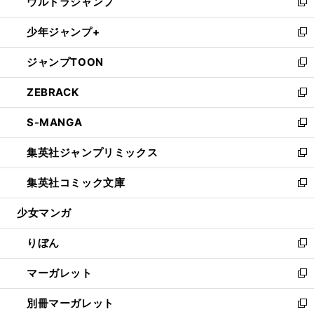
ウルトラジャンプ
く
で
ド
ィ
い
新
開
ウ
ン
ウ
し
少年ジャンプ+
く
で
ド
ィ
い
新
開
ウ
ン
ウ
し
ジャンプTOON
く
で
ド
ィ
い
新
開
ウ
ン
ウ
し
ZEBRACK
く
で
ド
ィ
い
新
開
ウ
ン
ウ
し
S-MANGA
く
で
ド
ィ
い
新
開
ウ
ン
ウ
し
集英社ジャンプリミックス
く
で
ド
ィ
い
新
開
ウ
ン
ウ
し
集英社コミック文庫
く
で
ド
ィ
い
新
開
ウ
ン
ウ
し
少女マンガ
く
で
ド
ィ
い
開
ウ
ン
ウ
りぼん
く
で
ド
ィ
新
開
ウ
ン
し
マーガレット
く
で
ド
い
新
開
ウ
ウ
し
別冊マーガレット
く
で
ィ
い
新