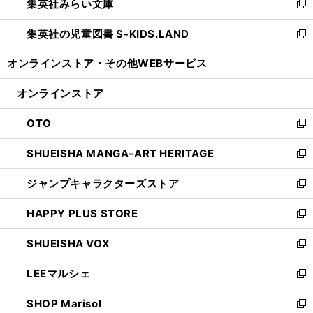
集英社みらい文庫
く
で
ド
ィ
新
開
ウ
ン
し
集英社の児童図書 S-KIDS.LAND
く
で
ド
い
新
開
ウ
ウ
し
オンラインストア・
その他WEBサービス
く
で
ィ
い
開
ン
ウ
オンラインストア
く
ド
ィ
ウ
ン
OTO
で
ド
新
開
ウ
し
SHUEISHA MANGA-ART HERITAGE
く
で
い
新
開
ウ
し
ジャンプキャラクターズストア
く
ィ
い
新
ン
ウ
し
HAPPY PLUS STORE
ド
ィ
い
新
ウ
ン
ウ
し
SHUEISHA VOX
で
ド
ィ
い
新
開
ウ
ン
ウ
し
LEEマルシェ
く
で
ド
ィ
い
新
開
ウ
ン
ウ
し
SHOP Marisol
く
で
ド
ィ
い
新