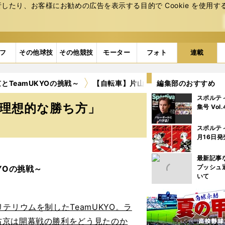
たり、お客様にお勧めの広告を表⽰する⽬的で Cookie を使⽤す
フ
その他球技
その他競技
モーター
フォト
連載
TeamUKYOの挑戦～
【自転車】片山右京が開幕戦を分析「理
編集部のおすすめ
スポルテ
理想的な勝ち方」
集号 Vol
スポルテ
月16日発
最新記事
プッシュ
YOの挑戦～
いて
リウムを制したTeamUKYO。ラ
右京は開幕戦の勝利をどう見たのか