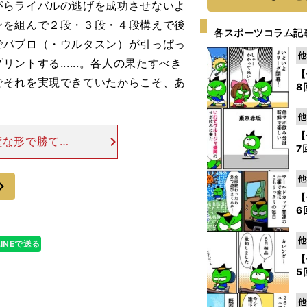
がらライバルの逃げを成功させないよ
ンを組んで２段・３段・４段構えで後
各スポーツコラム記
でパブロ（・ウルタスン）が引っぱっ
他
トする......。各人の果たすべき
【
でそれを実現できていたからこそ、あ
8
他
【
璧な形で勝てた
7
Oはけっしてラ
持っているわけ
他
次
【
6
他
LINEで送る
【
5
他