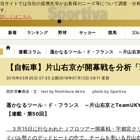
当サイトでは当社の提携先等がお客様のニーズ等について調査・分析し
web Sportiva (webスポルティーバ)
す。
詳しくはこちら
新着
ランキング
野球
サッカー
競馬
ゴル
we
連載コラム
遥かなるツール・ド・フランス ～片山右京と
b
ス
【自転車】片山右京が開幕戦を分析「
ポ
ル
2015年03月30日 07:35 公開
2016年07月12日 08:11 更新
テ
ィ
西村章●構成・文 text by Nishimura Akira photo by Sportiva
ー
バ
遥かなるツール・ド・フランス ～片山右京とTeamUK
【連載・第50回】
３月15日に行なわれたＪプロツアー開幕戦・宇都宮クリテ
イバル勢とのデッドヒートの中で、チームを率いる片山