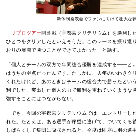
新体制発表会でファンに向けて壮大な
Ｊプロツアー
開幕戦（宇都宮クリテリウム）を勝利したこ
ひとつをクリアしたといえそうだ。このレースを振り返
おりの展開で勝つことができてよかった」と話す。
「個人とチームの双方で年間総合優勝を達成する――と
はうちの弱点だったんです。たしかに、去年のいわきク
くれたけれど、あのときはチームの総合力で勝ったとい
利でした。突出した個人の力で勝利を重ねていくような
強することにはつながらない。
でも、今回の宇都宮クリテリウムでは、エントリーした
れた。たとえば、ある選手が序盤に逃げて、ついてくる
しばらくして集団に吸収されると、今度は即座に別の選