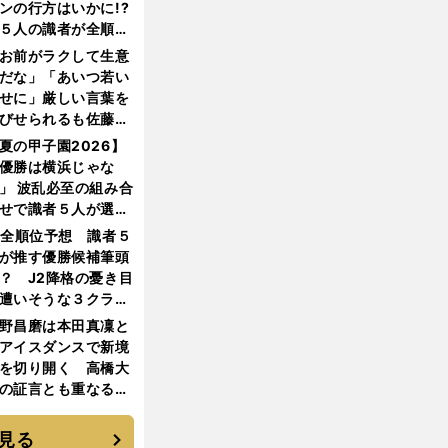
ンの行方はいかに!?
５人の識者が全順位
大胆予想
お前がラクして生意
だな」「あいつ若い
せに」厳しい言葉を
びせられるも佐藤慎
郎が貫いた誇りとフ
夏の甲子園2026】
ンへの思い
優勝は横浜じゃな
」 波乱必至の組み合
せで識者５人が選ん
優勝校はここだ！
1全順位予想 識者５
が推す優勝候補筆頭
？ J2降格の憂き目
遭いそうな３クラブ
は？
野昌磨は本田真凜と
アイスダンスで新境
を切り開く 高橋大
の証言とも重なる課
と楽しさ
見る