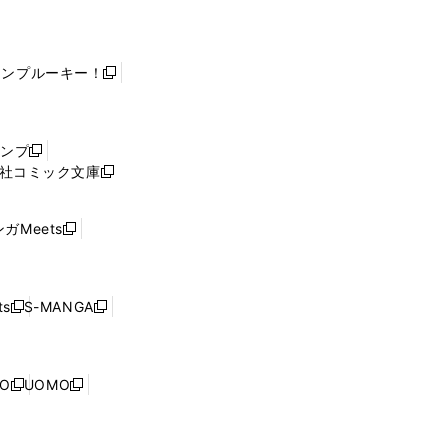
ャンプルーキー！
新
し
い
ウ
ャンプ
新
ィ
社コミック文庫
し
新
ン
い
し
ド
ウ
い
ウ
ガMeets
新
ィ
ウ
で
し
ン
ィ
開
い
ド
ン
く
ウ
ウ
ド
s
S-MANGA
新
新
ィ
で
ウ
し
し
ン
開
で
い
い
ド
く
開
ウ
ウ
ウ
NO
UOMO
く
新
新
ィ
ィ
で
し
し
ン
ン
開
い
い
ド
ド
く