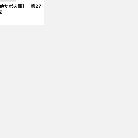
他サポ夫婦】 第27
新
回
前
へ