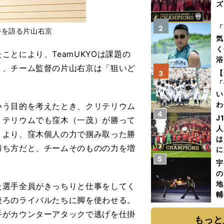
ズ
を
「
2
夢を語る片山右京
気
く
とにより、TeamUKYOは課題の
浴
り、チーム監督の片山右京は「狙いど
太
【
3
ァ
「
い
わ
いう目的を考えたとき、クリテリウム
4
だ
J
リテリウムでも窪木（一茂）が勝って
人
うより、窪木個人の力で掴み取った勝
は
勝ち方だと、チームそのものの力を増
に
5
と
宇
の
地
選手全員がきっちりと仕事をしてく
輔
後ろのライバルたちに脚を使わせる。
題
手がカウンターアタックで逃げを仕掛
もっと