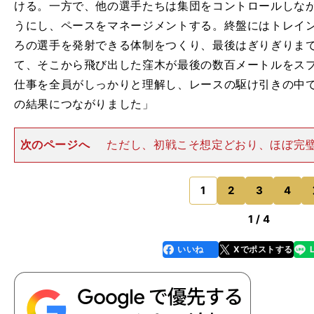
ける。一方で、他の選手たちは集団をコントロールしな
うにし、ペースをマネージメントする。終盤にはトレイ
ろの選手を発射できる体制をつくり、最後はぎりぎりま
て、そこから飛び出した窪木が最後の数百メートルをスプリン
仕事を全員がしっかりと理解し、レースの駆け引きの中
の結果につながりました」
次のページへ
ただし、初戦こそ想定どおり、ほぼ完
ものの、今後のシーズンの展開を考えると、TeamUKY
イバル勢よりも有利なわけではないし、圧倒的な強さを
でもない、とも片山は
1
2
3
4
のページへ
1 / 4
いいね
Xでポストする
line
faceboo
x
k