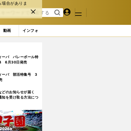
る場合がありま
マイペ
閉じ
検索
メニュ
ー
る
す
ジ
る
動画
インフォ
想的な勝ち方」
ィーバ バレーボール特
.4 6月30日発売
ィーバ 部活特集号 3
売
などのお知らせが届く
通知を受け取る方法につ