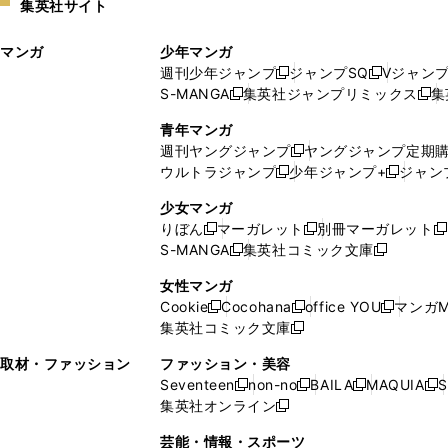
集英社サイト
ウ
い
ィ
ウ
マンガ
少年マンガ
ン
ィ
週刊少年ジャンプ
ジャンプSQ
Vジャン
ド
ン
新
新
S-MANGA
集英社ジャンプリミックス
集
ウ
ド
新
し
し
新
で
ウ
し
い
い
し
青年マンガ
開
で
い
ウ
ウ
い
週刊ヤングジャンプ
ヤングジャンプ定期
新
く
開
ウ
ィ
ィ
ウ
ウルトラジャンプ
少年ジャンプ+
ジャン
新
し
新
く
ィ
ン
ン
ィ
し
い
し
ン
ド
ド
ン
少女マンガ
い
ウ
い
ド
ウ
ウ
ド
りぼん
マーガレット
別冊マーガレット
新
新
新
ウ
ィ
ウ
ウ
で
で
ウ
S-MANGA
集英社コミック文庫
し
新
し
新
ィ
ン
ィ
で
開
開
で
い
し
い
し
ン
ド
ン
女性マンガ
開
く
く
開
ウ
い
ウ
い
ド
ウ
ド
Cookie
Cocohana
office YOU
マンガM
く
く
新
新
新
ィ
ウ
ィ
ウ
ウ
で
ウ
集英社コミック文庫
し
新
し
し
ン
ィ
ン
ィ
で
開
で
い
し
い
い
ド
ン
ド
ン
取材・ファッション
ファッション・美容
開
く
開
ウ
い
ウ
ウ
ウ
ド
ウ
ド
Seventeen
non-no
BAILA
MAQUIA
S
く
く
新
新
新
新
ィ
ウ
ィ
ィ
で
ウ
で
ウ
集英社オンライン
し
新
し
し
し
ン
ィ
ン
ン
開
で
開
で
い
し
い
い
い
ド
ン
ド
ド
芸能・情報・スポーツ
く
開
く
開