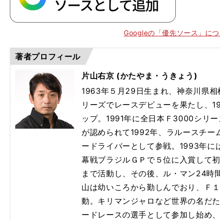
Googleの「優先ソース」に
著者プロフィール
片山右京 (かたやま・うきょう)
1963年５月29日生まれ、神奈川県相
リーズでレースデビューを果たし、1
ップ。1991年に全日本Ｆ3000シ
が認められて1992年、ラルースチ
】
？
。
O
ードライバーとして参戦。1993年に
Tea
mUKY
幕戦ブラジルＧＰで５位に入賞して初
まで活動し、その後、ル・マン24時
山は幼いころから勤しんでおり、Ｆ
動。キリマンジャロなど世界の名だ
ードレースの選手として参加し始め