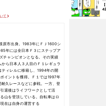
【
4
ついて
模原市出身。1983年にＦＪ1600シ
985年には全日本Ｆ３にステップア
リーズチャンピオンとなる。その実績
ームから日本人３人目のＦ１レギュラ
はティレルに移籍し、1994年の開
ポイントを獲得。Ｆ１では1997年
間耐久レースなどに参戦。一方、登
１引退後はライフワークとして活
たる山を登頂している。自転車はロ
、現在は自身の運営する