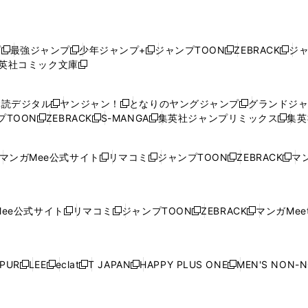
プ
最強ジャンプ
少年ジャンプ+
ジャンプTOON
ZEBRACK
ジ
新
新
新
新
新
英社コミック文庫
し
新
し
し
し
し
い
い
し
い
い
い
ウ
ウ
い
ウ
ウ
ウ
購読デジタル
ヤンジャン！
となりのヤングジャンプ
グランドジ
新
新
新
ィ
ィ
ウ
ィ
ィ
ィ
プTOON
ZEBRACK
S-MANGA
集英社ジャンプリミックス
集英
新
し
新
し
新
し
新
ン
ン
ィ
ン
ン
ン
し
い
し
い
し
い
し
ド
ド
ン
ド
ド
ド
い
ウ
い
ウ
い
ウ
い
ウ
ウ
ド
ウ
ウ
ウ
マンガMee公式サイト
リマコミ
ジャンプTOON
ZEBRACK
マン
新
新
新
新
ウ
ィ
ウ
ィ
ウ
ィ
ウ
で
で
ウ
で
で
で
し
し
し
し
し
ィ
ン
ィ
ン
ィ
ン
ィ
開
開
で
開
開
開
い
い
い
い
い
ン
ド
ン
ド
ン
ド
ン
く
く
開
く
く
く
ウ
ウ
ウ
ウ
ウ
ド
ウ
ド
ウ
ド
ウ
ド
ee公式サイト
リマコミ
ジャンプTOON
ZEBRACK
マンガMeet
く
新
新
新
新
ィ
ィ
ィ
ィ
ィ
ウ
で
ウ
で
ウ
で
ウ
し
し
し
し
ン
ン
ン
ン
ン
で
開
で
開
で
開
で
い
い
い
い
ド
ド
ド
ド
ド
開
く
開
く
開
く
開
ウ
ウ
ウ
ウ
ウ
ウ
ウ
ウ
ウ
PUR
LEE
eclat
T JAPAN
HAPPY PLUS ONE
MEN'S NON-
く
く
く
く
新
新
新
新
新
ィ
ィ
ィ
ィ
で
で
で
で
で
し
し
し
し
し
ン
ン
ン
ン
開
開
開
開
開
い
い
い
い
い
ド
ド
ド
ド
く
く
く
く
く