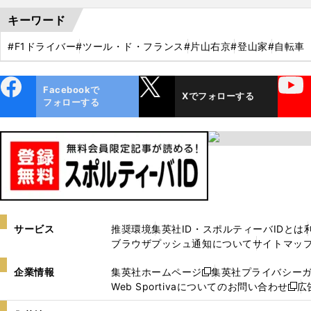
キーワード
#F1ドライバー
#ツール・ド・フランス
#片山右京
#登山家
#自転車
ebo
X
YouTube
Facebookで
Xでフォローする
ok
フォローする
サービス
推奨環境
集英社ID・スポルティーバIDとは
ブラウザプッシュ通知について
サイトマッ
企業情報
集英社ホームページ
集英社プライバシー
新
Web Sportivaについてのお問い合わせ
広
し
新
い
し