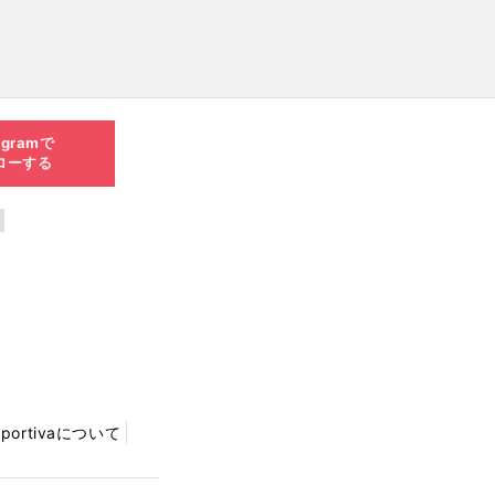
agramで
ローする
Sportivaについて