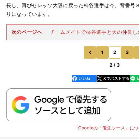
長し、再びセレッソ大阪に戻った柿谷選手は今、背番号
りになっています。
次のページへ
チームメイトで柿谷選手と大の仲良し
は、共に行動することが多かった清武弘嗣選手がニュル
ツ）へ移籍してひとりでいることが多くなっていた時に
声をかけてもらい、「一気に
1
2
3
のページへ
のページへ
前
2 / 3
いいね
Xでポストする
line
faceboo
x
k
Googleの「優先ソース」に