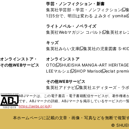
し
し
ィ
ィ
学芸・ノンフィクション・新書
で
ウ
で
で
で
い
い
ン
ン
集英社学芸部 - 学芸・ノンフィクション
開
で
開
開
開
新
ウ
ウ
ド
ド
1日5分で、明日は変わる よみタイ yomitai
く
開
く
く
く
し
新
ィ
ィ
ウ
ウ
く
い
ン
ン
ライトノベル・ノベライズ
で
で
ウ
ド
ド
集英社Webマガジン コバルト
集英社オレ
開
開
新
ィ
ウ
ウ
く
く
し
ン
キッズ
で
で
い
ド
集英社みらい文庫
集英社の児童図書 S-KID
開
開
新
ウ
ウ
く
く
し
ィ
オンラインストア・
オンラインストア
で
い
ン
その他WEBサービス
OTO
SHUEISHA MANGA-ART HERITAGE
開
新
ウ
ド
LEEマルシェ
SHOP Marisol
eclat prem
く
し
新
新
ィ
ウ
い
し
し
ン
その他WEBサービス
で
ウ
い
い
ド
集英社アドナビ
集英社エディターズ・ラ
開
新
ィ
ウ
ウ
ウ
く
し
ABJマークは、この電子書店・電子書籍配信サービスが、著作権者か
ン
ィ
ィ
で
い
です。ABJマークの詳細、ABJマークを掲示しているサービスの一
ド
ン
ン
開
https://aebs.or.jp/
ウ
新
ウ
ド
ド
く
し
ィ
で
ウ
ウ
い
本ホームページに記載の文章・画像・写真などを無断で複製す
ン
開
で
で
ウ
ド
© SHUEIS
ィ
く
開
開