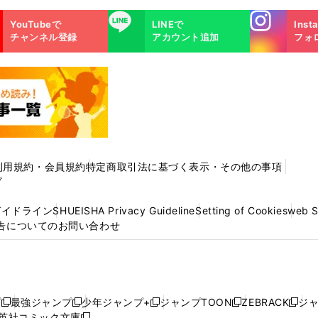
Instagra
LINE
YouTubeで
LINEで
Inst
m
チャンネル登録
アカウント追加
フォ
利用規約・会員規約
特定商取引法に基づく表示・その他の事項
プ
ガイドライン
SHUEISHA Privacy Guideline
Setting of Cookies
web 
告についてのお問い合わせ
プ
最強ジャンプ
少年ジャンプ+
ジャンプTOON
ZEBRACK
ジ
新
新
新
新
新
英社コミック文庫