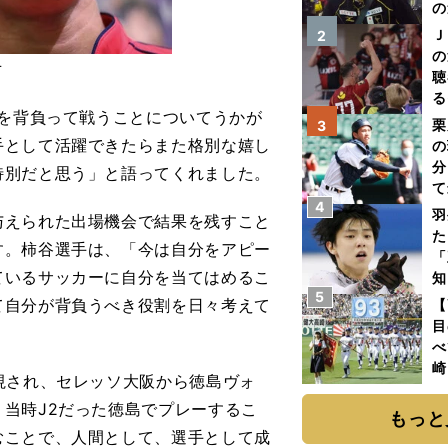
の
Ｊ
2
の
T
聴
る
を背負って戦うことについてうかが
い
栗
3
手として活躍できたらまた格別な嬉し
の
分
特別だと思う」と語ってくれました。
て
4
球
羽
えられた出場機会で結果を残すこと
た
す。柿谷選手は、「今は自分をアピー
「
ているサッカーに自分を当てはめるこ
知
5
て自分が背負うべき役割を日々考えて
【
目
べ
崎
視され、セレッソ大阪から徳島ヴォ
「
当時J2だった徳島でプレーするこ
て
もっと
むことで、人間として、選手として成