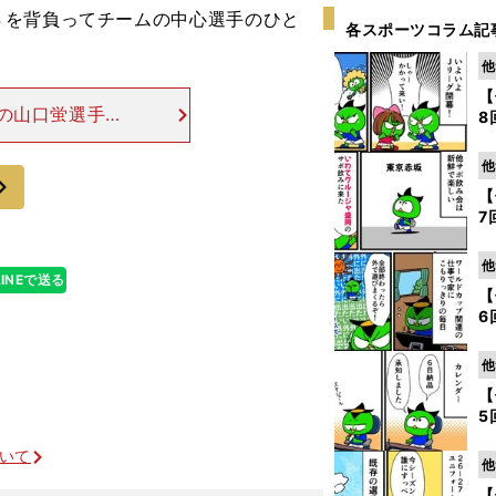
８を背負ってチームの中心選手のひと
各スポーツコラム記
他
【
の山口蛍選手
8
ンベルグ（ドイ
、柿谷選手から
他
次
【
7
他
LINEで送る
【
6
他
【
5
ついて
他
【