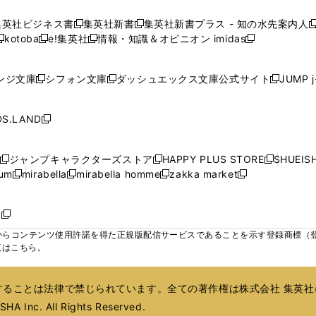
し
し
し
し
ィ
ィ
ィ
で
で
で
で
で
い
い
い
い
ン
ン
ン
集英社ビジネス書
集英社新書
集英社新書プラス - 知の水先案内人
開
開
開
開
開
新
新
新
ウ
ウ
ウ
ウ
ド
ド
ド
kotoba
e!集英社
情報・知識＆オピニオン imidas
く
く
く
く
く
新
し
新
し
新
ィ
ィ
ィ
ィ
ウ
ウ
ウ
し
し
い
し
い
し
ン
ン
ン
ン
で
で
で
い
い
ウ
い
ウ
い
ド
ド
ド
ド
ンジ文庫
シフォン文庫
ダッシュエックス文庫公式サイト
JUMP 
開
開
開
新
新
新
ウ
ウ
ィ
ウ
ィ
ウ
ウ
ウ
ウ
ウ
く
く
く
し
し
し
ィ
ィ
ン
ィ
ン
ィ
で
で
で
で
い
い
い
ン
ン
ド
ン
ド
ン
S.LAND
開
開
開
開
新
ウ
ウ
ウ
ド
ド
ウ
ド
ウ
ド
く
く
く
く
し
ィ
ィ
ィ
ウ
ウ
で
ウ
で
ウ
い
ン
ン
ン
ジャンプキャラクターズストア
HAPPY PLUS STORE
SHUEIS
で
で
開
で
開
で
新
新
新
ウ
ド
ド
ド
ium
mirabella
mirabella homme
zakka market
開
開
く
開
く
開
し
新
新
新
し
新
し
ィ
ウ
ウ
ウ
く
く
く
く
い
し
し
い
し
し
い
ン
で
で
で
ウ
い
い
ウ
い
い
ウ
ド
ボ
開
開
開
新
ィ
ウ
ウ
ィ
ウ
ウ
ィ
ウ
く
く
く
し
らコンテンツ使用許諾を得た正規版配信サービスであることを示す登録商標（登録番
ン
ィ
ィ
ン
ィ
ィ
ン
で
い
覧はこちら。
ド
ン
ン
ド
ン
ン
ド
開
ウ
ウ
ド
ド
ウ
ド
ド
ウ
く
ィ
で
ウ
ウ
で
ウ
ウ
で
ることは法律で禁じられています。全ての著作権は株式会社 集英社
ン
開
で
で
開
で
で
開
ド
HA Inc. All Rights Reserved.
く
開
開
く
開
開
く