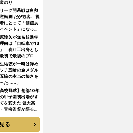
道のり
リーグ開幕戦は白熱
逆転劇 だが観客、視
者にとって「価値あ
イベント」になって
たか
原陵矢が無名校進学
理由は「自転車で13
」 春江工出身とし
最初で最後のプロ野
選手となった
生結弦が一時は諦め
ソチ五輪の金メダル
五輪の本当の怖さを
った......」
高校野球】創部10年
の甲子園初出場がす
てを変えた 健大高
・青栁監督が語る
機動破壊」はこうし
生まれた
見る