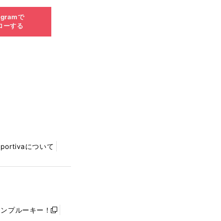
agramで
ローする
Sportivaについて
ャンプルーキー！
新