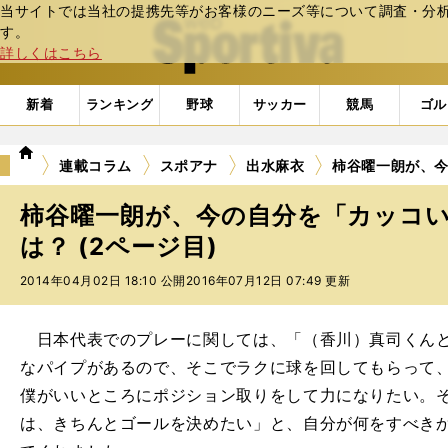
当サイトでは当社の提携先等がお客様のニーズ等について調査・分析し
web Sportiva (webスポルティーバ)
す。
詳しくはこちら
新着
ランキング
野球
サッカー
競馬
ゴル
we
連載コラム
スポアナ
出水麻衣
柿谷曜一朗が、
b
ス
柿谷曜一朗が、今の自分を「カッコ
ポ
ル
は？ (2ページ目)
テ
2014年04月02日 18:10 公開
2016年07月12日 07:49 更新
ィ
ー
バ
日本代表でのプレーに関しては、「（香川）真司くんと
なパイプがあるので、そこでラクに球を回してもらって
僕がいいところにポジション取りをして力になりたい。
は、きちんとゴールを決めたい」と、自分が何をすべき