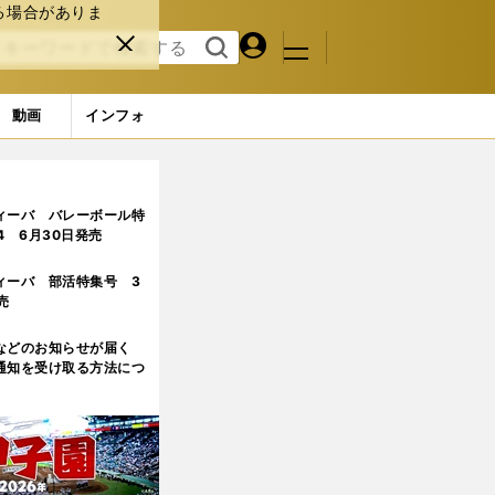
る場合がありま
マイペ
閉じ
検索
メニュ
ー
る
す
ジ
る
動画
インフォ
ィーバ バレーボール特
.4 6月30日発売
ィーバ 部活特集号 3
売
などのお知らせが届く
通知を受け取る方法につ