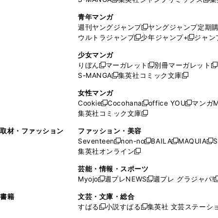
新
し
し
新
で
ウ
し
い
い
し
青年マンガ
開
で
い
ウ
ウ
い
週刊ヤングジャンプ
ヤングジャンプ定期
新
く
開
ウ
ィ
ィ
ウ
ウルトラジャンプ
少年ジャンプ+
ジャン
新
し
新
く
ィ
ン
ン
ィ
し
い
し
ン
ド
ド
ン
少女マンガ
い
ウ
い
ド
ウ
ウ
ド
りぼん
マーガレット
別冊マーガレット
新
新
新
ウ
ィ
ウ
ウ
で
で
ウ
S-MANGA
集英社コミック文庫
し
新
し
新
ィ
ン
ィ
で
開
開
で
い
し
い
し
ン
ド
ン
女性マンガ
開
く
く
開
ウ
い
ウ
い
ド
ウ
ド
Cookie
Cocohana
office YOU
マンガM
く
く
新
新
新
ィ
ウ
ィ
ウ
ウ
で
ウ
集英社コミック文庫
し
新
し
し
ン
ィ
ン
ィ
で
開
で
い
し
い
い
ド
ン
ド
ン
取材・ファッション
ファッション・美容
開
く
開
ウ
い
ウ
ウ
ウ
ド
ウ
ド
Seventeen
non-no
BAILA
MAQUIA
S
く
く
新
新
新
新
ィ
ウ
ィ
ィ
で
ウ
で
ウ
集英社オンライン
し
新
し
し
し
ン
ィ
ン
ン
開
で
開
で
い
し
い
い
い
ド
ン
ド
ド
芸能・情報・スポーツ
く
開
く
開
ウ
い
ウ
ウ
ウ
ウ
ド
ウ
ウ
Myojo
週プレNEWS
週プレ グラジャパ!
く
く
新
新
新
ィ
ウ
ィ
ィ
ィ
で
ウ
で
で
し
し
ン
ィ
ン
ン
ン
書籍
文芸・文庫・総合
開
で
開
開
い
い
ド
ン
ド
ド
ド
すばる
小説すばる
集英社 文芸ステーシ
く
開
く
く
新
新
ウ
ウ
ウ
ド
ウ
ウ
ウ
く