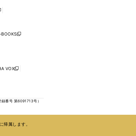
で
で
開
開
く
く
し
い
ウ
j-BOOKS
新
ィ
し
ン
い
ド
ウ
ウ
ィ
で
ン
HA VOX
開
新
ド
く
し
ウ
い
で
ウ
開
ィ
く
号 第6091713号）
ン
ド
ウ
で
に帰属します。
開
く