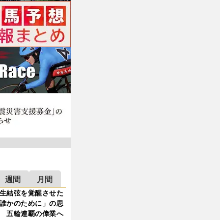
週間
月間
生結弦を覚醒させた
誰かのために」の思
 五輪連覇の偉業へ