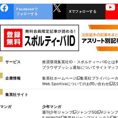
ebo
X
YouTube
Facebookで
Xでフォローする
ok
フォローする
サービス
推奨環境
集英社ID・スポルティーバIDとは
ブラウザプッシュ通知について
サイトマッ
企業情報
集英社ホームページ
集英社プライバシー
新
Web Sportivaについてのお問い合わせ
広
し
新
い
し
集英社サイト
ウ
い
ィ
ウ
マンガ
少年マンガ
ン
ィ
週刊少年ジャンプ
ジャンプSQ
Vジャン
ド
ン
新
新
S-MANGA
集英社ジャンプリミックス
集
ウ
ド