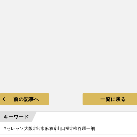
前の記事へ
一覧に戻る
キーワード
#セレッソ大阪
#出水麻衣
#山口蛍
#柿谷曜一朗