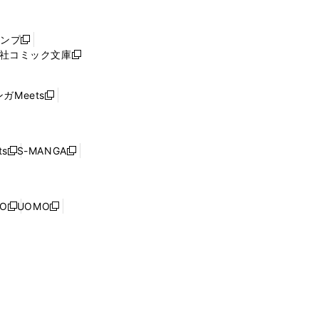
し
い
ウ
ャンプ
新
ィ
社コミック文庫
し
新
ン
い
し
ド
ウ
い
ウ
ガMeets
新
ィ
ウ
で
し
ン
ィ
開
い
ド
ン
く
ウ
ウ
ド
s
S-MANGA
新
新
ィ
で
ウ
し
し
ン
開
で
い
い
ド
く
開
ウ
ウ
ウ
NO
UOMO
く
新
新
ィ
ィ
で
し
し
ン
ン
開
い
い
ド
ド
く
ウ
ウ
ウ
ウ
ィ
ィ
で
で
ン
ン
開
開
ド
ド
く
く
ウ
ウ