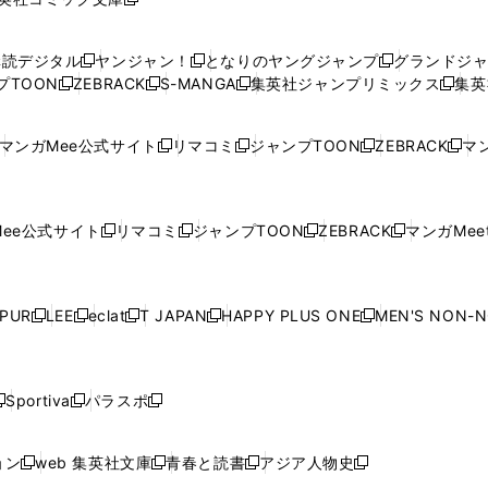
し
新
し
し
し
し
い
い
し
い
い
い
ウ
ウ
い
ウ
ウ
ウ
購読デジタル
ヤンジャン！
となりのヤングジャンプ
グランドジ
新
新
新
ィ
ィ
ウ
ィ
ィ
ィ
プTOON
ZEBRACK
S-MANGA
集英社ジャンプリミックス
集英
新
し
新
し
新
し
新
ン
ン
ィ
ン
ン
ン
し
い
し
い
し
い
し
ド
ド
ン
ド
ド
ド
い
ウ
い
ウ
い
ウ
い
ウ
ウ
ド
ウ
ウ
ウ
マンガMee公式サイト
リマコミ
ジャンプTOON
ZEBRACK
マン
新
新
新
新
ウ
ィ
ウ
ィ
ウ
ィ
ウ
で
で
ウ
で
で
で
し
し
し
し
し
ィ
ン
ィ
ン
ィ
ン
ィ
開
開
で
開
開
開
い
い
い
い
い
ン
ド
ン
ド
ン
ド
ン
く
く
開
く
く
く
ウ
ウ
ウ
ウ
ウ
ド
ウ
ド
ウ
ド
ウ
ド
ee公式サイト
リマコミ
ジャンプTOON
ZEBRACK
マンガMeet
く
新
新
新
新
ィ
ィ
ィ
ィ
ィ
ウ
で
ウ
で
ウ
で
ウ
し
し
し
し
ン
ン
ン
ン
ン
で
開
で
開
で
開
で
い
い
い
い
ド
ド
ド
ド
ド
開
く
開
く
開
く
開
ウ
ウ
ウ
ウ
ウ
ウ
ウ
ウ
ウ
PUR
LEE
eclat
T JAPAN
HAPPY PLUS ONE
MEN'S NON-
く
く
く
く
新
新
新
新
新
ィ
ィ
ィ
ィ
で
で
で
で
で
し
し
し
し
し
ン
ン
ン
ン
開
開
開
開
開
い
い
い
い
い
ド
ド
ド
ド
く
く
く
く
く
ウ
ウ
ウ
ウ
ウ
ウ
ウ
ウ
ウ
Sportiva
パラスポ
新
新
ィ
ィ
ィ
ィ
ィ
で
で
で
で
し
し
し
ン
ン
ン
ン
ン
開
開
開
開
い
い
い
ド
ド
ド
ド
ド
ョン
web 集英社文庫
青春と読書
アジア人物史
く
く
く
く
新
新
新
新
ウ
ウ
ウ
ウ
ウ
ウ
ウ
ウ