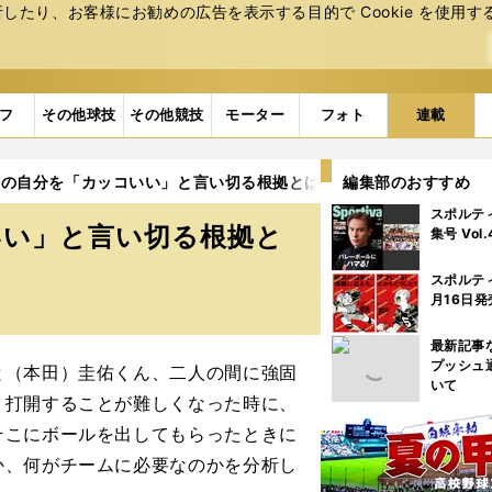
たり、お客様にお勧めの広告を表⽰する⽬的で Cookie を使⽤す
フ
その他球技
その他競技
モーター
フォト
連載
今の自分を「カッコいい」と言い切る根拠とは？
編集部のおすすめ
2ページ目
スポルテ
いい」と言い切る根拠と
集号 Vol
スポルテ
月16日発
最新記事
プッシュ
（本田）圭佑くん、二人の間に強固
いて
、打開することが難しくなった時に、
そこにボールを出してもらったときに
か、何がチームに必要なのかを分析し