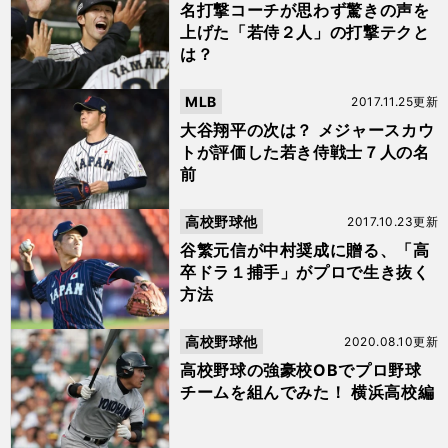
名打撃コーチが思わず驚きの声を
上げた「若侍２人」の打撃テクと
は？
MLB
2017.11.25更新
大谷翔平の次は？ メジャースカウ
トが評価した若き侍戦士７人の名
前
高校野球他
2017.10.23更新
谷繁元信が中村奨成に贈る、「高
卒ドラ１捕手」がプロで生き抜く
方法
高校野球他
2020.08.10更新
高校野球の強豪校OBでプロ野球
チームを組んでみた！ 横浜高校編