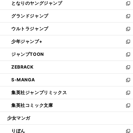
となりのヤングジャンプ
く
ド
ィ
い
新
ウ
ン
ウ
し
グランドジャンプ
で
ド
ィ
い
新
開
ウ
ン
ウ
し
ウルトラジャンプ
く
で
ド
ィ
い
新
開
ウ
ン
ウ
し
少年ジャンプ+
く
で
ド
ィ
い
新
開
ウ
ン
ウ
し
ジャンプTOON
く
で
ド
ィ
い
新
開
ウ
ン
ウ
し
ZEBRACK
く
で
ド
ィ
い
新
開
ウ
ン
ウ
し
S-MANGA
く
で
ド
ィ
い
新
開
ウ
ン
ウ
し
集英社ジャンプリミックス
く
で
ド
ィ
い
新
開
ウ
ン
ウ
し
集英社コミック文庫
く
で
ド
ィ
い
新
開
ウ
ン
ウ
し
少女マンガ
く
で
ド
ィ
い
開
ウ
ン
ウ
りぼん
く
で
ド
ィ
新