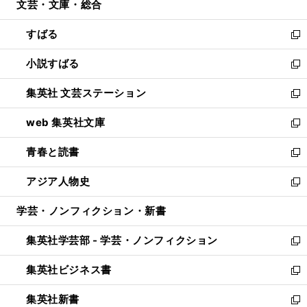
文芸・文庫・総合
く
で
ド
ィ
開
ウ
ン
すばる
く
で
ド
新
開
ウ
し
小説すばる
く
で
い
新
開
ウ
し
集英社 文芸ステーション
く
ィ
い
新
ン
ウ
し
web 集英社文庫
ド
ィ
い
新
ウ
ン
ウ
し
青春と読書
で
ド
ィ
い
新
開
ウ
ン
ウ
し
アジア人物史
く
で
ド
ィ
い
新
開
ウ
ン
ウ
し
学芸・ノンフィクション・新書
く
で
ド
ィ
い
開
ウ
ン
ウ
集英社学芸部 - 学芸・ノンフィクション
く
で
ド
ィ
新
開
ウ
ン
し
集英社ビジネス書
く
で
ド
い
新
開
ウ
ウ
し
集英社新書
く
で
ィ
い
新