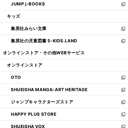
JUMP j-BOOKS
で
ド
ィ
い
新
開
ウ
ン
ウ
し
キッズ
く
で
ド
ィ
い
開
ウ
ン
ウ
集英社みらい文庫
く
で
ド
ィ
新
開
ウ
ン
し
集英社の児童図書 S-KIDS.LAND
く
で
ド
い
新
開
ウ
ウ
し
オンラインストア・
その他WEBサービス
く
で
ィ
い
開
ン
ウ
オンラインストア
く
ド
ィ
ウ
ン
OTO
で
ド
新
開
ウ
し
SHUEISHA MANGA-ART HERITAGE
く
で
い
新
開
ウ
し
ジャンプキャラクターズストア
く
ィ
い
新
ン
ウ
し
HAPPY PLUS STORE
ド
ィ
い
新
ウ
ン
ウ
し
SHUEISHA VOX
で
ド
ィ
い
新