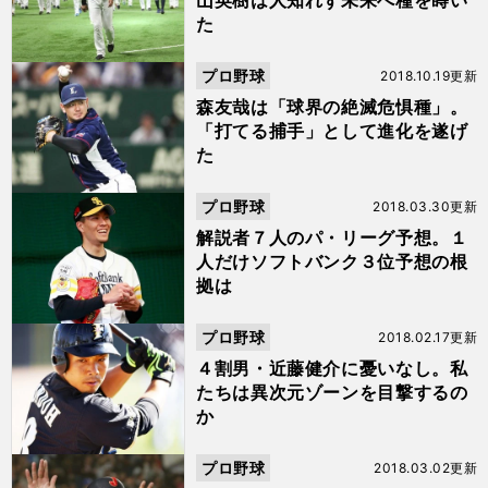
山英樹は人知れず未来へ種を蒔い
た
プロ野球
2018.10.19更新
森友哉は「球界の絶滅危惧種」。
「打てる捕手」として進化を遂げ
た
プロ野球
2018.03.30更新
解説者７人のパ・リーグ予想。１
人だけソフトバンク３位予想の根
拠は
プロ野球
2018.02.17更新
４割男・近藤健介に憂いなし。私
たちは異次元ゾーンを目撃するの
か
プロ野球
2018.03.02更新