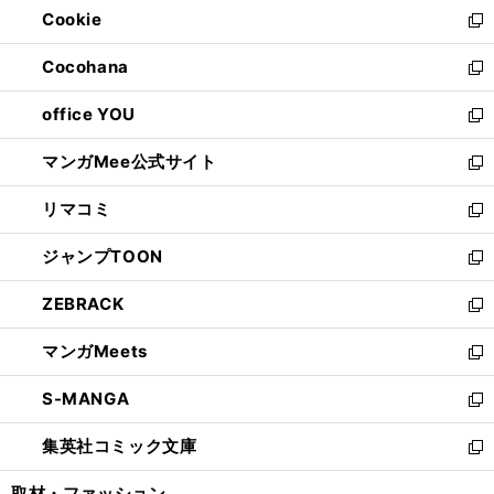
Cookie
く
で
ド
ィ
新
開
ウ
ン
し
Cocohana
く
で
ド
い
新
開
ウ
ウ
し
office YOU
く
で
ィ
い
新
開
ン
ウ
し
マンガMee公式サイト
く
ド
ィ
い
新
ウ
ン
ウ
し
リマコミ
で
ド
ィ
い
新
開
ウ
ン
ウ
し
ジャンプTOON
く
で
ド
ィ
い
新
開
ウ
ン
ウ
し
ZEBRACK
く
で
ド
ィ
い
新
開
ウ
ン
ウ
し
マンガMeets
く
で
ド
ィ
い
新
開
ウ
ン
ウ
し
S-MANGA
く
で
ド
ィ
い
新
開
ウ
ン
ウ
し
集英社コミック文庫
く
で
ド
ィ
い
新
開
ウ
ン
ウ
し
取材・ファッション
く