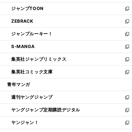
開
ウ
ン
ウ
し
ジャンプTOON
く
で
ド
ィ
い
新
開
ウ
ン
ウ
し
ZEBRACK
く
で
ド
ィ
い
新
開
ウ
ン
ウ
し
ジャンプルーキー！
く
で
ド
ィ
い
新
開
ウ
ン
ウ
し
S-MANGA
く
で
ド
ィ
い
新
開
ウ
ン
ウ
し
集英社ジャンプリミックス
く
で
ド
ィ
い
新
開
ウ
ン
ウ
し
集英社コミック文庫
く
で
ド
ィ
い
新
開
ウ
ン
ウ
し
青年マンガ
く
で
ド
ィ
い
開
ウ
ン
ウ
週刊ヤングジャンプ
く
で
ド
ィ
新
開
ウ
ン
し
ヤングジャンプ定期購読デジタル
く
で
ド
い
新
開
ウ
ウ
し
ヤンジャン！
く
で
ィ
い
新
開
ン
ウ
し