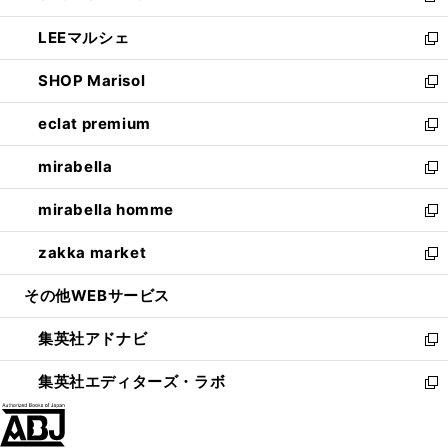
開
ウ
ン
ウ
し
LEEマルシェ
く
で
ド
ィ
い
新
開
ウ
ン
ウ
し
SHOP Marisol
く
で
ド
ィ
い
新
開
ウ
ン
ウ
し
eclat premium
く
で
ド
ィ
い
新
開
ウ
ン
ウ
し
mirabella
く
で
ド
ィ
い
新
開
ウ
ン
ウ
し
mirabella homme
く
で
ド
ィ
い
新
開
ウ
ン
ウ
し
zakka market
く
で
ド
ィ
い
新
開
ウ
ン
ウ
し
その他WEBサービス
く
で
ド
ィ
い
開
ウ
ン
ウ
集英社アドナビ
く
で
ド
ィ
新
開
ウ
ン
し
集英社エディターズ・ラボ
く
で
ド
い
新
開
ウ
ウ
し
く
で
ィ
い
開