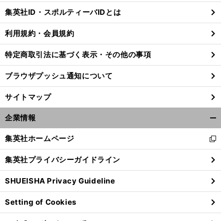
じ
集英社ID・スポルティーバIDとは
る
利用規約・会員規約
特定商取引法に基づく表示・その他の事項
ブラウザプッシュ通知について
サイトマップ
企業情報
開
く/
集英社ホームページ
新
閉
し
じ
集英社プライバシーガイドライン
い
る
ウ
SHUEISHA Privacy Guideline
ィ
ン
Setting of Cookies
ド
ウ