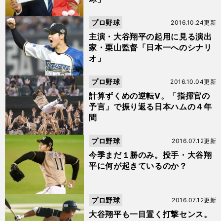
プロ野球
2016.10.24更新
主演・大谷翔平の起用に見る演出
家・栗山監督「日本一へのシナリ
オ」
プロ野球
2016.10.04更新
計算ずくめの逆転V。「指揮官の
予言」で振り返る日本ハムの４年
間
プロ野球
2016.07.12更新
今季まだ１勝のみ。投手・大谷翔
平に何が起きているのか？
プロ野球
2016.07.12更新
大谷翔平も一目置く打撃センス。