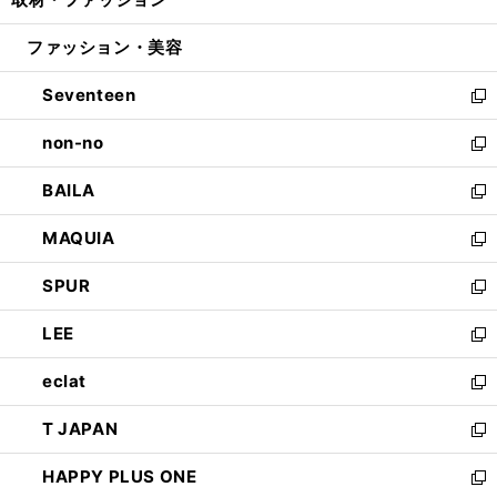
で
ド
ィ
い
開
ウ
ン
ウ
ファッション・美容
く
で
ド
ィ
開
ウ
ン
Seventeen
く
で
ド
新
開
ウ
し
non-no
く
で
い
新
開
ウ
し
BAILA
く
ィ
い
新
ン
ウ
し
MAQUIA
ド
ィ
い
新
ウ
ン
ウ
し
SPUR
で
ド
ィ
い
新
開
ウ
ン
ウ
し
LEE
く
で
ド
ィ
い
新
開
ウ
ン
ウ
し
eclat
く
で
ド
ィ
い
新
開
ウ
ン
ウ
し
T JAPAN
く
で
ド
ィ
い
新
開
ウ
ン
ウ
し
HAPPY PLUS ONE
く
で
ド
ィ
い
新