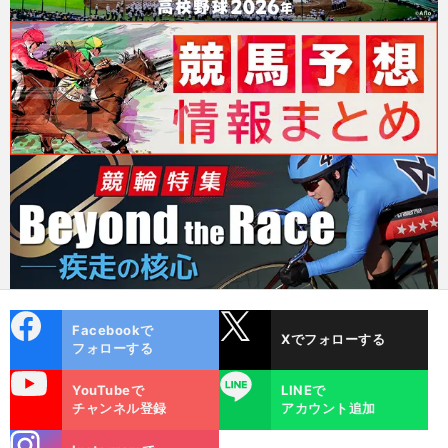
cebo
X
Facebookで
Xでフォローする
ok
フォローする
uTube
LINE
YouTubeで
LINEで
チャンネル登録
アカウント追加
stagra