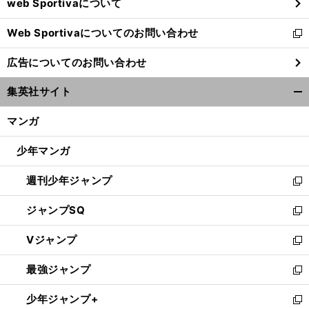
web Sportivaについて
で
開
Web Sportivaについてのお問い合わせ
く
新
し
広告についてのお問い合わせ
い
ウ
集英社サイト
ィ
開
ン
く/
マンガ
ド
閉
ウ
じ
少年マンガ
で
る
開
週刊少年ジャンプ
く
新
し
ジャンプSQ
い
新
ウ
し
Vジャンプ
ィ
い
新
ン
ウ
し
最強ジャンプ
ド
ィ
い
新
ウ
ン
ウ
し
少年ジャンプ+
で
ド
ィ
い
新