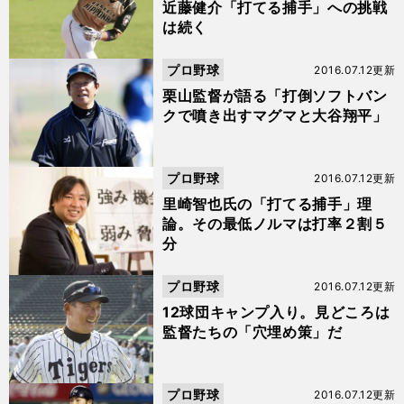
近藤健介「打てる捕手」への挑戦
は続く
プロ野球
2016.07.12更新
栗山監督が語る「打倒ソフトバン
クで噴き出すマグマと大谷翔平」
プロ野球
2016.07.12更新
里崎智也氏の「打てる捕手」理
論。その最低ノルマは打率２割５
分
プロ野球
2016.07.12更新
12球団キャンプ入り。見どころは
監督たちの「穴埋め策」だ
プロ野球
2016.07.12更新