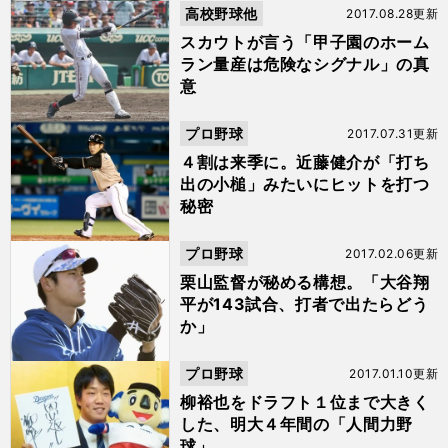
高校野球他
2017.08.28更新
スカウトが言う「甲子園のホーム
ラン量産は危険なシグナル」の真
意
プロ野球
2017.07.31更新
４割は来季に。近藤健介が「打ち
出の小槌」みたいにヒットを打つ
秘密
プロ野球
2017.02.06更新
栗山監督が秘める構想。「大谷翔
平が143試合、打者で出たらどう
か」
プロ野球
2017.01.10更新
柳裕也をドラフト１位まで大きく
した、明大４年間の「人間力野
球」