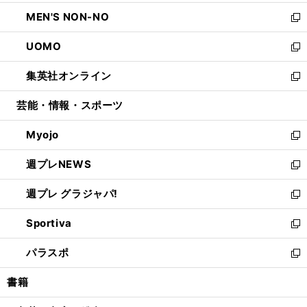
開
ウ
ン
ウ
し
MEN'S NON-NO
く
で
ド
ィ
い
新
開
ウ
ン
ウ
し
UOMO
く
で
ド
ィ
い
新
開
ウ
ン
ウ
し
集英社オンライン
く
で
ド
ィ
い
新
開
ウ
ン
ウ
し
芸能・情報・スポーツ
く
で
ド
ィ
い
開
ウ
ン
ウ
Myojo
く
で
ド
ィ
新
開
ウ
ン
し
週プレNEWS
く
で
ド
い
新
開
ウ
ウ
し
週プレ グラジャパ!
く
で
ィ
い
新
開
ン
ウ
し
Sportiva
く
ド
ィ
い
新
ウ
ン
ウ
し
パラスポ
で
ド
ィ
い
新
開
ウ
ン
ウ
し
書籍
く
で
ド
ィ
い
開
ウ
ン
ウ