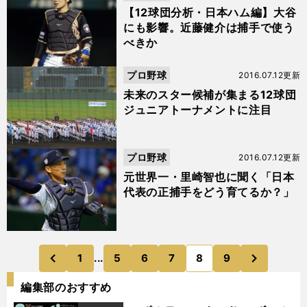
【12球団分析・日本ハム編】大谷
にも影響。近藤健介は捕手で使う
べきか
プロ野球
2016.07.12更新
未来のスター候補が集まる12球団
ジュニアトーナメントに注目
プロ野球
2016.07.12更新
元世界一・里崎智也に聞く「日本
代表の正捕手をどう育てるか？」
次
1
...
5
6
7
8
9
のページへ
のページへ
前
編集部のおすすめ