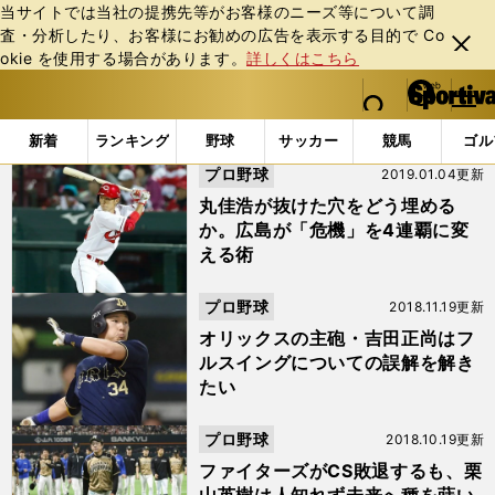
当サイトでは当社の提携先等がお客様のニーズ等について調
査・分析したり、お客様にお勧めの広告を表⽰する⽬的で Co
閉じ
okie を使⽤する場合があります。
詳しくはこちら
る
マイペ
web Sportiva (webスポルティーバ)
検索
メニュ
we
ー
「近藤健介」の検索結果 (8ページ目)
b
ジ
新着
ランキング
野球
サッカー
競馬
ゴル
ス
プロ野球
2019.01.04更新
ポ
ル
丸佳浩が抜けた穴をどう埋める
テ
か。広島が「危機」を4連覇に変
ィ
える術
ー
バ
プロ野球
2018.11.19更新
オリックスの主砲・吉田正尚はフ
ルスイングについての誤解を解き
たい
プロ野球
2018.10.19更新
ファイターズがCS敗退するも、栗