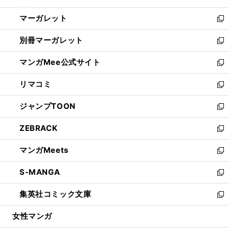
開
ウ
ン
し
マーガレット
く
で
ド
い
新
開
ウ
ウ
し
別冊マーガレット
く
で
ィ
い
新
開
ン
ウ
し
マンガMee公式サイト
く
ド
ィ
い
新
ウ
ン
ウ
し
リマコミ
で
ド
ィ
い
新
開
ウ
ン
ウ
し
ジャンプTOON
く
で
ド
ィ
い
新
開
ウ
ン
ウ
し
ZEBRACK
く
で
ド
ィ
い
新
開
ウ
ン
ウ
し
マンガMeets
く
で
ド
ィ
い
新
開
ウ
ン
ウ
し
S-MANGA
く
で
ド
ィ
い
新
開
ウ
ン
ウ
し
集英社コミック文庫
く
で
ド
ィ
い
新
開
ウ
ン
ウ
し
女性マンガ
く
で
ド
ィ
い
開
ウ
ン
ウ