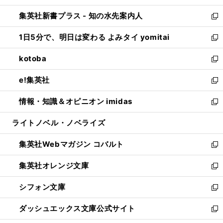
開
ン
ウ
し
集英社新書プラス - 知の水先案内人
く
ド
ィ
い
新
ウ
ン
ウ
し
1日5分で、明日は変わる よみタイ yomitai
で
ド
ィ
い
新
開
ウ
ン
ウ
し
kotoba
く
で
ド
ィ
い
新
開
ウ
ン
ウ
し
e!集英社
く
で
ド
ィ
い
新
開
ウ
ン
ウ
し
情報・知識＆オピニオン imidas
く
で
ド
ィ
い
新
開
ウ
ン
ウ
し
ライトノベル・ノベライズ
く
で
ド
ィ
い
開
ウ
ン
ウ
集英社Webマガジン コバルト
く
で
ド
ィ
新
開
ウ
ン
し
集英社オレンジ文庫
く
で
ド
い
新
開
ウ
ウ
し
シフォン文庫
く
で
ィ
い
新
開
ン
ウ
し
ダッシュエックス文庫公式サイト
く
ド
ィ
い
新
ウ
ン
ウ
し