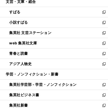
文芸・文庫・総合
く
で
ド
ィ
開
ウ
ン
すばる
く
で
ド
新
開
ウ
し
小説すばる
く
で
い
新
開
ウ
し
集英社 文芸ステーション
く
ィ
い
新
ン
ウ
し
web 集英社文庫
ド
ィ
い
新
ウ
ン
ウ
し
青春と読書
で
ド
ィ
い
新
開
ウ
ン
ウ
し
アジア人物史
く
で
ド
ィ
い
新
開
ウ
ン
ウ
し
学芸・ノンフィクション・新書
く
で
ド
ィ
い
開
ウ
ン
ウ
集英社学芸部 - 学芸・ノンフィクション
く
で
ド
ィ
新
開
ウ
ン
し
集英社ビジネス書
く
で
ド
い
新
開
ウ
ウ
し
集英社新書
く
で
ィ
い
新