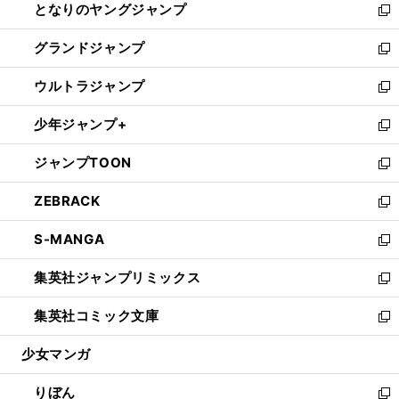
となりのヤングジャンプ
く
ド
ィ
い
新
ウ
ン
ウ
し
グランドジャンプ
で
ド
ィ
い
新
開
ウ
ン
ウ
し
ウルトラジャンプ
く
で
ド
ィ
い
新
開
ウ
ン
ウ
し
少年ジャンプ+
く
で
ド
ィ
い
新
開
ウ
ン
ウ
し
ジャンプTOON
く
で
ド
ィ
い
新
開
ウ
ン
ウ
し
ZEBRACK
く
で
ド
ィ
い
新
開
ウ
ン
ウ
し
S-MANGA
く
で
ド
ィ
い
新
開
ウ
ン
ウ
し
集英社ジャンプリミックス
く
で
ド
ィ
い
新
開
ウ
ン
ウ
し
集英社コミック文庫
く
で
ド
ィ
い
新
開
ウ
ン
ウ
し
少女マンガ
く
で
ド
ィ
い
開
ウ
ン
ウ
りぼん
く
で
ド
ィ
新