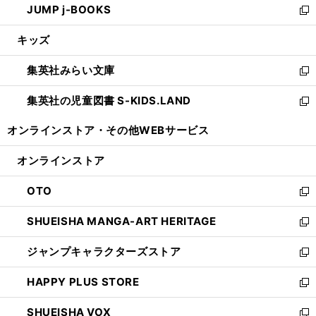
JUMP j-BOOKS
で
ド
ィ
い
新
開
ウ
ン
ウ
し
キッズ
く
で
ド
ィ
い
開
ウ
ン
ウ
集英社みらい文庫
く
で
ド
ィ
新
開
ウ
ン
し
集英社の児童図書 S-KIDS.LAND
く
で
ド
い
新
開
ウ
ウ
し
オンラインストア・
その他WEBサービス
く
で
ィ
い
開
ン
ウ
オンラインストア
く
ド
ィ
ウ
ン
OTO
で
ド
新
開
ウ
し
SHUEISHA MANGA-ART HERITAGE
く
で
い
新
開
ウ
し
ジャンプキャラクターズストア
く
ィ
い
新
ン
ウ
し
HAPPY PLUS STORE
ド
ィ
い
新
ウ
ン
ウ
し
SHUEISHA VOX
で
ド
ィ
い
新