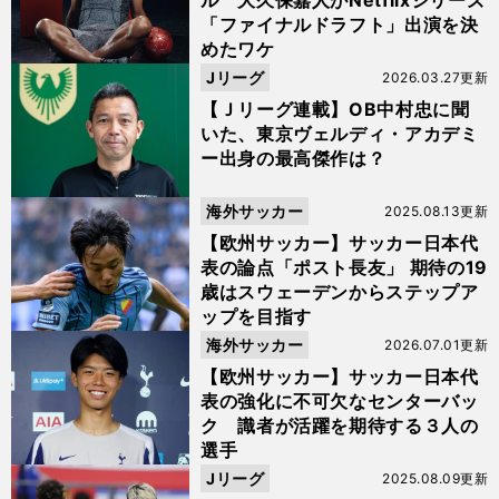
ル 大久保嘉人がNetflixシリーズ
「ファイナルドラフト」出演を決
めたワケ
Jリーグ
2026.03.27更新
【Ｊリーグ連載】OB中村忠に聞
いた、東京ヴェルディ・アカデミ
ー出身の最高傑作は？
海外サッカー
2025.08.13更新
【欧州サッカー】サッカー日本代
表の論点「ポスト長友」 期待の19
歳はスウェーデンからステップア
ップを目指す
海外サッカー
2026.07.01更新
【欧州サッカー】サッカー日本代
表の強化に不可欠なセンターバッ
ク 識者が活躍を期待する３人の
選手
Jリーグ
2025.08.09更新