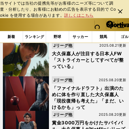
当サイトでは当社の提携先等がお客様のニーズ等について調
査・分析したり、お客様にお勧めの広告を表⽰する⽬的で Co
閉じ
okie を使⽤する場合があります。
詳しくはこちら
る
マイペ
web Sportiva (webスポルティーバ)
検索
メニュ
we
ー
「FC東京」の検索結果 (4ページ目)
b
ジ
新着
ランキング
野球
サッカー
競馬
ゴル
ス
Jリーグ他
2025.08.21更新
ポ
ル
大久保嘉人が注目する日本人FW
テ
「ストライカーとしてすべてが整
ィ
っている」
ー
バ
Jリーグ他
2025.08.20更新
「ファイナルドラフト」出演のた
めに体を作り直した大久保嘉人
「現役復帰も考えた」「まだ、い
けるかも」って
Jリーグ他
2025.08.20更新
賞金3000万円をかけたサバイバ