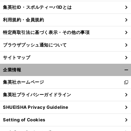
じ
集英社ID・スポルティーバIDとは
る
利用規約・会員規約
特定商取引法に基づく表示・その他の事項
ブラウザプッシュ通知について
サイトマップ
企業情報
開
く/
集英社ホームページ
新
閉
し
じ
集英社プライバシーガイドライン
い
る
ウ
SHUEISHA Privacy Guideline
ィ
ン
Setting of Cookies
ド
ウ