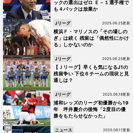
ックの選出はゼロ Ｅ－１選手権で
も４バックは放棄か
Jリーグ
2025.06.25更新
横浜Ｆ・マリノスの「その場しの
ぎ」は続く 残留は「偶然性にかけ
る」しかないのか
Jリーグ
2025.06.25更新
【Ｊリーグ】早くも気になるJ1の
残留争い 下位６チームの現状と見
通しは？
Jリーグ
2025.06.18更新
浦和レッズのリーグ初優勝から19
年 坪井慶介の後悔「2度目の優
勝をもたらせなかった」
PR
ニュース
2025.06.11更新