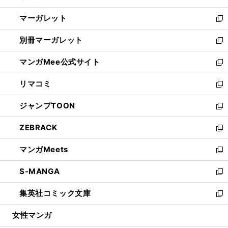
開
ウ
ン
し
マーガレット
く
で
ド
い
新
開
ウ
ウ
し
別冊マーガレット
く
で
ィ
い
新
開
ン
ウ
し
マンガMee公式サイト
く
ド
ィ
い
新
ウ
ン
ウ
し
リマコミ
で
ド
ィ
い
新
開
ウ
ン
ウ
し
ジャンプTOON
く
で
ド
ィ
い
新
開
ウ
ン
ウ
し
ZEBRACK
く
で
ド
ィ
い
新
開
ウ
ン
ウ
し
マンガMeets
く
で
ド
ィ
い
新
開
ウ
ン
ウ
し
S-MANGA
く
で
ド
ィ
い
新
開
ウ
ン
ウ
し
集英社コミック文庫
く
で
ド
ィ
い
新
開
ウ
ン
ウ
し
女性マンガ
く
で
ド
ィ
い
開
ウ
ン
ウ