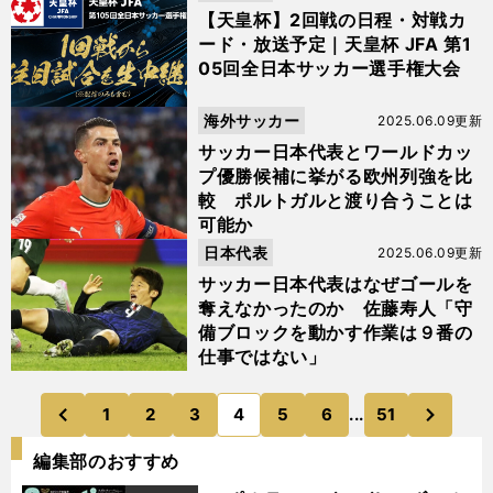
【天皇杯】2回戦の日程・対戦カ
ード・放送予定｜天皇杯 JFA 第1
05回全日本サッカー選手権大会
海外サッカー
2025.06.09更新
サッカー日本代表とワールドカッ
プ優勝候補に挙がる欧州列強を比
較 ポルトガルと渡り合うことは
可能か
日本代表
2025.06.09更新
サッカー日本代表はなぜゴールを
奪えなかったのか 佐藤寿人「守
備ブロックを動かす作業は９番の
仕事ではない」
次
1
2
3
4
5
6
...
51
のページへ
のページへ
前
編集部のおすすめ