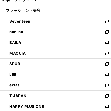
で
ド
ィ
い
開
ウ
ン
ウ
ファッション・美容
く
で
ド
ィ
開
ウ
ン
Seventeen
く
で
ド
新
開
ウ
し
non-no
く
で
い
新
開
ウ
し
BAILA
く
ィ
い
新
ン
ウ
し
MAQUIA
ド
ィ
い
新
ウ
ン
ウ
し
SPUR
で
ド
ィ
い
新
開
ウ
ン
ウ
し
LEE
く
で
ド
ィ
い
新
開
ウ
ン
ウ
し
eclat
く
で
ド
ィ
い
新
開
ウ
ン
ウ
し
T JAPAN
く
で
ド
ィ
い
新
開
ウ
ン
ウ
し
HAPPY PLUS ONE
く
で
ド
ィ
い
新