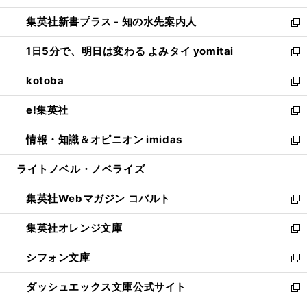
開
ン
ウ
し
集英社新書プラス - 知の水先案内人
く
ド
ィ
い
新
ウ
ン
ウ
し
1日5分で、明日は変わる よみタイ yomitai
で
ド
ィ
い
新
開
ウ
ン
ウ
し
kotoba
く
で
ド
ィ
い
新
開
ウ
ン
ウ
し
e!集英社
く
で
ド
ィ
い
新
開
ウ
ン
ウ
し
情報・知識＆オピニオン imidas
く
で
ド
ィ
い
新
開
ウ
ン
ウ
し
ライトノベル・ノベライズ
く
で
ド
ィ
い
開
ウ
ン
ウ
集英社Webマガジン コバルト
く
で
ド
ィ
新
開
ウ
ン
し
集英社オレンジ文庫
く
で
ド
い
新
開
ウ
ウ
し
シフォン文庫
く
で
ィ
い
新
開
ン
ウ
し
ダッシュエックス文庫公式サイト
く
ド
ィ
い
新
ウ
ン
ウ
し