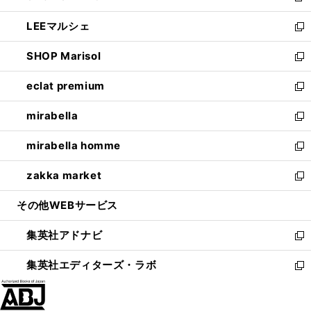
開
ウ
ン
ウ
し
LEEマルシェ
く
で
ド
ィ
い
新
開
ウ
ン
ウ
し
SHOP Marisol
く
で
ド
ィ
い
新
開
ウ
ン
ウ
し
eclat premium
く
で
ド
ィ
い
新
開
ウ
ン
ウ
し
mirabella
く
で
ド
ィ
い
新
開
ウ
ン
ウ
し
mirabella homme
く
で
ド
ィ
い
新
開
ウ
ン
ウ
し
zakka market
く
で
ド
ィ
い
新
開
ウ
ン
ウ
し
その他WEBサービス
く
で
ド
ィ
い
開
ウ
ン
ウ
集英社アドナビ
く
で
ド
ィ
新
開
ウ
ン
し
集英社エディターズ・ラボ
く
で
ド
い
新
開
ウ
ウ
し
く
で
ィ
い
開