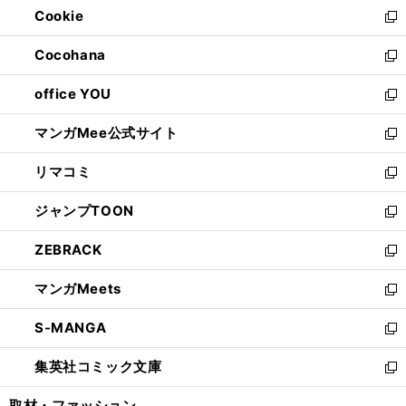
Cookie
く
で
ド
ィ
新
開
ウ
ン
し
Cocohana
く
で
ド
い
新
開
ウ
ウ
し
office YOU
く
で
ィ
い
新
開
ン
ウ
し
マンガMee公式サイト
く
ド
ィ
い
新
ウ
ン
ウ
し
リマコミ
で
ド
ィ
い
新
開
ウ
ン
ウ
し
ジャンプTOON
く
で
ド
ィ
い
新
開
ウ
ン
ウ
し
ZEBRACK
く
で
ド
ィ
い
新
開
ウ
ン
ウ
し
マンガMeets
く
で
ド
ィ
い
新
開
ウ
ン
ウ
し
S-MANGA
く
で
ド
ィ
い
新
開
ウ
ン
ウ
し
集英社コミック文庫
く
で
ド
ィ
い
新
開
ウ
ン
ウ
し
取材・ファッション
く