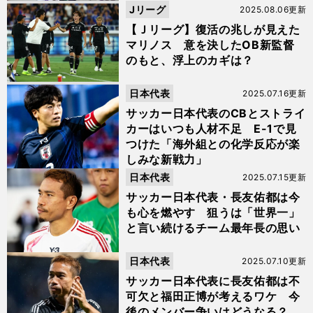
Jリーグ
2025.08.06更新
【Ｊリーグ】復活の兆しが見えた
マリノス 意を決したOB新監督
のもと、浮上のカギは？
日本代表
2025.07.16更新
サッカー日本代表のCBとストライ
カーはいつも人材不足 E-1で見
つけた「海外組との化学反応が楽
しみな新戦力」
日本代表
2025.07.15更新
サッカー日本代表・長友佑都は今
も心を燃やす 狙うは「世界一」
と言い続けるチーム最年長の思い
日本代表
2025.07.10更新
サッカー日本代表に長友佑都は不
可欠と福田正博が考えるワケ 今
後のメンバー争いはどうなる？