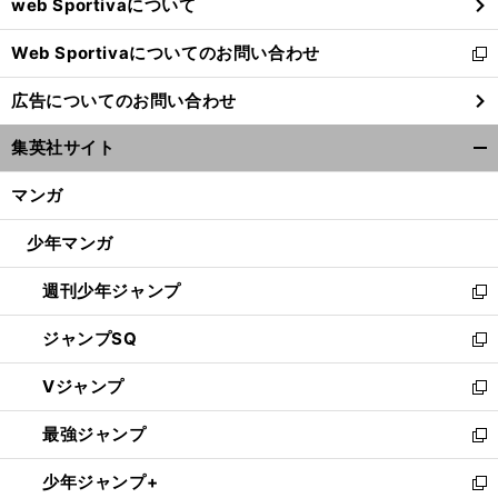
web Sportivaについて
で
開
Web Sportivaについてのお問い合わせ
く
新
し
広告についてのお問い合わせ
い
ウ
集英社サイト
ィ
開
ン
く/
マンガ
ド
閉
ウ
じ
少年マンガ
で
る
開
週刊少年ジャンプ
く
新
し
ジャンプSQ
い
新
ウ
し
Vジャンプ
ィ
い
新
ン
ウ
し
最強ジャンプ
ド
ィ
い
新
ウ
ン
ウ
し
少年ジャンプ+
で
ド
ィ
い
新