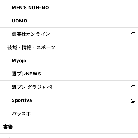
開
ウ
ン
ウ
し
MEN'S NON-NO
く
で
ド
ィ
い
新
開
ウ
ン
ウ
し
UOMO
く
で
ド
ィ
い
新
開
ウ
ン
ウ
し
集英社オンライン
く
で
ド
ィ
い
新
開
ウ
ン
ウ
し
芸能・情報・スポーツ
く
で
ド
ィ
い
開
ウ
ン
ウ
Myojo
く
で
ド
ィ
新
開
ウ
ン
し
週プレNEWS
く
で
ド
い
新
開
ウ
ウ
し
週プレ グラジャパ!
く
で
ィ
い
新
開
ン
ウ
し
Sportiva
く
ド
ィ
い
新
ウ
ン
ウ
し
パラスポ
で
ド
ィ
い
新
開
ウ
ン
ウ
し
書籍
く
で
ド
ィ
い
開
ウ
ン
ウ