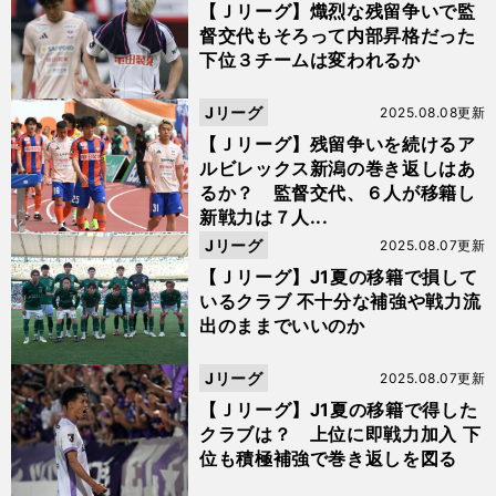
【Ｊリーグ】熾烈な残留争いで監
督交代もそろって内部昇格だった
下位３チームは変われるか
Jリーグ
2025.08.08更新
【Ｊリーグ】残留争いを続けるア
ルビレックス新潟の巻き返しはあ
るか？ 監督交代、６人が移籍し
新戦力は７人...
Jリーグ
2025.08.07更新
【Ｊリーグ】J1夏の移籍で損して
いるクラブ 不十分な補強や戦力流
出のままでいいのか
Jリーグ
2025.08.07更新
【Ｊリーグ】J1夏の移籍で得した
クラブは？ 上位に即戦力加入 下
位も積極補強で巻き返しを図る