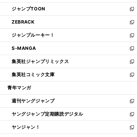
開
ウ
ン
ウ
し
ジャンプTOON
く
で
ド
ィ
い
新
開
ウ
ン
ウ
し
ZEBRACK
く
で
ド
ィ
い
新
開
ウ
ン
ウ
し
ジャンプルーキー！
く
で
ド
ィ
い
新
開
ウ
ン
ウ
し
S-MANGA
く
で
ド
ィ
い
新
開
ウ
ン
ウ
し
集英社ジャンプリミックス
く
で
ド
ィ
い
新
開
ウ
ン
ウ
し
集英社コミック文庫
く
で
ド
ィ
い
新
開
ウ
ン
ウ
し
青年マンガ
く
で
ド
ィ
い
開
ウ
ン
ウ
週刊ヤングジャンプ
く
で
ド
ィ
新
開
ウ
ン
し
ヤングジャンプ定期購読デジタル
く
で
ド
い
新
開
ウ
ウ
し
ヤンジャン！
く
で
ィ
い
新
開
ン
ウ
し