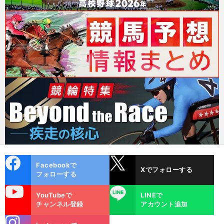
cebo
X
Facebookで
Xでフォローする
ok
フォローする
uTube
LINE
YouTubeで
LINEで
チャンネル登録
アカウント追加
stagra