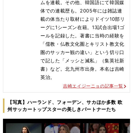
ムを連載。その他、韓国語にて韓国媒
体での連載歴も。2005年には雑誌連
載の体当たり取材によりドイツ10部リ
ーグに1シーズン在籍。13試合出場1ゴ
ールを記録した。著書に当時の経験を
「儒教・仏教文化圏とキリスト教文化
圏のサッカー観の違い」という切り口
で記した「メッシと滅私」（集英社新
書）など。北九州市出身。本名は吉崎
英治。
吉崎エイジーニョの記事一覧
【写真】ハーランド、フォーデン、サカほか多数 欧
州サッカートップスターの美しきパートナーたち