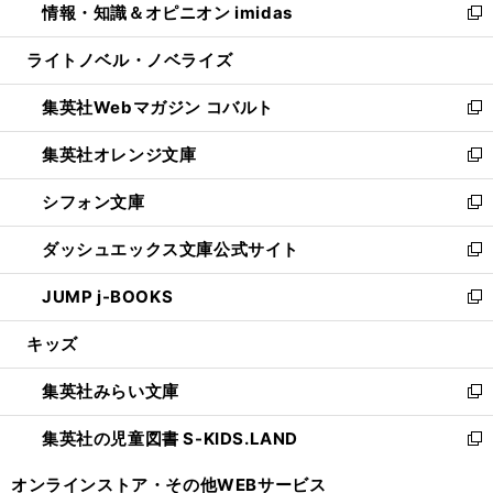
情報・知識＆オピニオン imidas
く
で
ド
ィ
い
新
開
ウ
ン
ウ
し
ライトノベル・ノベライズ
く
で
ド
ィ
い
開
ウ
ン
ウ
集英社Webマガジン コバルト
く
で
ド
ィ
新
開
ウ
ン
し
集英社オレンジ文庫
く
で
ド
い
新
開
ウ
ウ
し
シフォン文庫
く
で
ィ
い
新
開
ン
ウ
し
ダッシュエックス文庫公式サイト
く
ド
ィ
い
新
ウ
ン
ウ
し
JUMP j-BOOKS
で
ド
ィ
い
新
開
ウ
ン
ウ
し
キッズ
く
で
ド
ィ
い
開
ウ
ン
ウ
集英社みらい文庫
く
で
ド
ィ
新
開
ウ
ン
し
集英社の児童図書 S-KIDS.LAND
く
で
ド
い
新
開
ウ
ウ
し
オンラインストア・
その他WEBサービス
く
で
ィ
い