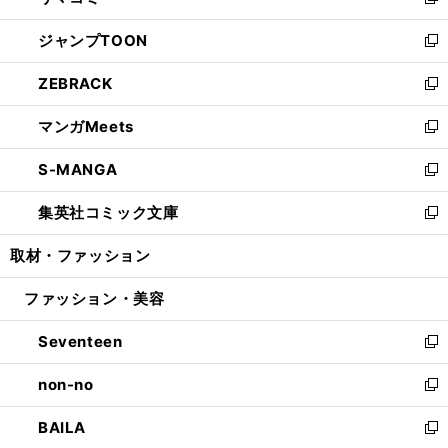
い
新
開
ウ
ン
ウ
し
ジャンプTOON
く
で
ド
ィ
い
新
開
ウ
ン
ウ
し
ZEBRACK
く
で
ド
ィ
い
新
開
ウ
ン
ウ
し
マンガMeets
く
で
ド
ィ
い
新
開
ウ
ン
ウ
し
S-MANGA
く
で
ド
ィ
い
新
開
ウ
ン
ウ
し
集英社コミック文庫
く
で
ド
ィ
い
新
開
ウ
ン
ウ
し
取材・ファッション
く
で
ド
ィ
い
開
ウ
ン
ウ
ファッション・美容
く
で
ド
ィ
開
ウ
ン
Seventeen
く
で
ド
新
開
ウ
し
non-no
く
で
い
新
開
ウ
し
BAILA
く
ィ
い
新