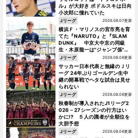
ル』が大好き ポドルスキは日向
小次郎に憧れていた
Jリーグ
2026.08.07更新
横浜Ｆ・マリノスの宮市亮を育
てた『NARUTO』と『SLAM
DUNK』 中京大中京の同級
生・木原龍一は"ジャンプ係"だ
った
Jリーグ
2026.08.06更新
サッカー日本代表と無縁のＪリ
ーグ 24年ぶりゴールデン生中
、
あ
」
前
へ
継の開幕戦でヘタな試合は見せ
られない
Jリーグ
2026.08.06更新
秋春制が導入されたJ1リーグ2
026－27シーズンの行方はい
かに!? ５人の識者が全順位を
大胆予想
Jリーグ
2026.08.06更新