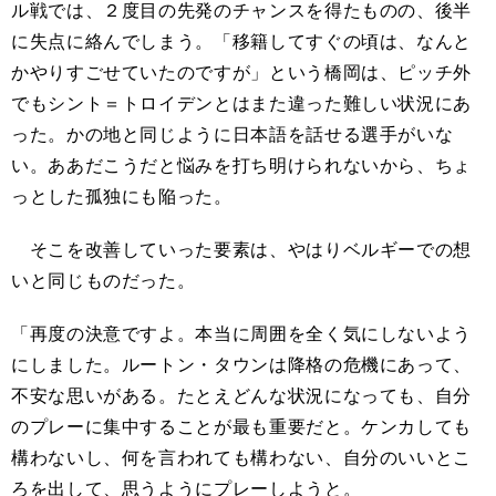
ル戦では、２度目の先発のチャンスを得たものの、後半
に失点に絡んでしまう。「移籍してすぐの頃は、なんと
かやりすごせていたのですが」という橋岡は、ピッチ外
でもシント＝トロイデンとはまた違った難しい状況にあ
った。かの地と同じように日本語を話せる選手がいな
い。ああだこうだと悩みを打ち明けられないから、ちょ
っとした孤独にも陥った。
そこを改善していった要素は、やはりベルギーでの想
いと同じものだった。
「再度の決意ですよ。本当に周囲を全く気にしないよう
にしました。ルートン・タウンは降格の危機にあって、
不安な思いがある。たとえどんな状況になっても、自分
のプレーに集中することが最も重要だと。ケンカしても
構わないし、何を言われても構わない、自分のいいとこ
ろを出して、思うようにプレーしようと。