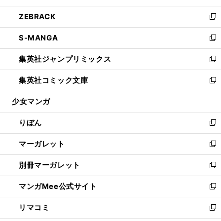
開
ウ
ン
ウ
し
ZEBRACK
く
で
ド
ィ
い
新
開
ウ
ン
ウ
し
S-MANGA
く
で
ド
ィ
い
新
開
ウ
ン
ウ
し
集英社ジャンプリミックス
く
で
ド
ィ
い
新
開
ウ
ン
ウ
し
集英社コミック文庫
く
で
ド
ィ
い
新
開
ウ
ン
ウ
し
少女マンガ
く
で
ド
ィ
い
開
ウ
ン
ウ
りぼん
く
で
ド
ィ
新
開
ウ
ン
し
マーガレット
く
で
ド
い
新
開
ウ
ウ
し
別冊マーガレット
く
で
ィ
い
新
開
ン
ウ
し
マンガMee公式サイト
く
ド
ィ
い
新
ウ
ン
ウ
し
リマコミ
で
ド
ィ
い
新
開
ウ
ン
ウ
し