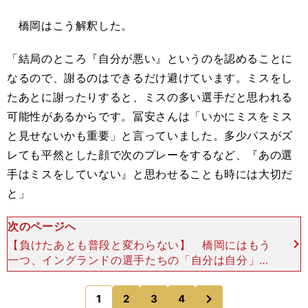
橋岡はこう解釈した。
「結局のところ『自分が悪い』というのを認めることに
なるので、謝るのはできるだけ避けています。ミスをし
たあとに謝ったりすると、ミスの多い選手だと思われる
可能性があるからです。冨安さんは「いかにミスをミス
と見せないかも重要」と言っていました。多少パスがズ
レても平然とした顔で次のプレーをするなど、『あの選
手はミスをしていない』と思わせることも時には大切だ
と」
次のページへ
【負けたあとも普段と変わらない】 橋岡にはもう
一つ、イングランドの選手たちの「自分は自分」と
いう考え方を感じる時がある。 試合に負けたあと
の態度だ。「文化的な違いを感じますね。イングラ
次
1
2
3
4
のページへ
ンドの選手