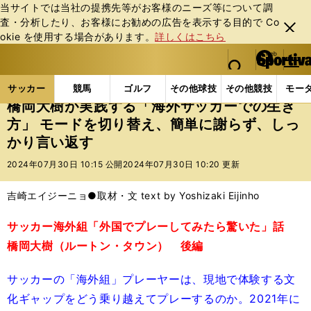
当サイトでは当社の提携先等がお客様のニーズ等について調
査・分析したり、お客様にお勧めの広告を表⽰する⽬的で Co
閉じ
okie を使⽤する場合があります。
詳しくはこちら
る
マイペ
web Sportiva (webスポルティーバ)
検索
メニュ
we
ー
サッカーの記事一覧
海外サッカー
海外サッカー
b
ジ
サッカー
競馬
ゴルフ
その他球技
その他競技
モー
ス
橋岡大樹が実践する「海外サッカーでの生き
ポ
方」 モードを切り替え、簡単に謝らず、しっ
ル
かり言い返す
テ
ィ
2024年07月30日 10:15 公開
2024年07月30日 10:20 更新
ー
バ
吉崎エイジーニョ●取材・文 text by Yoshizaki Eijinho
サッカー海外組「外国でプレーしてみたら驚いた」話
橋岡大樹（ルートン・タウン） 後編
サッカーの「海外組」プレーヤーは、現地で体験する文
化ギャップをどう乗り越えてプレーするのか。2021年に