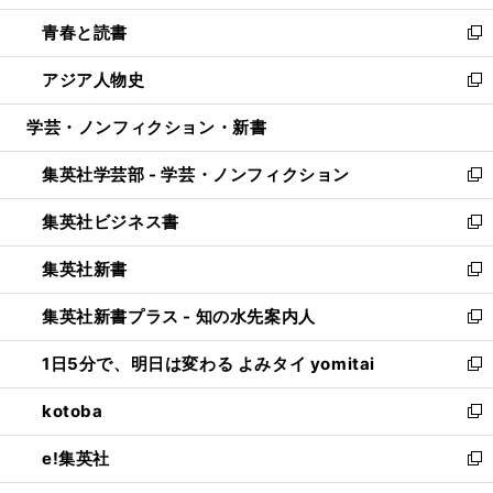
ウ
ン
ウ
し
青春と読書
で
ド
ィ
い
新
開
ウ
ン
ウ
し
アジア人物史
く
で
ド
ィ
い
新
開
ウ
ン
ウ
し
学芸・ノンフィクション・新書
く
で
ド
ィ
い
開
ウ
ン
ウ
集英社学芸部 - 学芸・ノンフィクション
く
で
ド
ィ
新
開
ウ
ン
し
集英社ビジネス書
く
で
ド
い
新
開
ウ
ウ
し
集英社新書
く
で
ィ
い
新
開
ン
ウ
し
集英社新書プラス - 知の水先案内人
く
ド
ィ
い
新
ウ
ン
ウ
し
1日5分で、明日は変わる よみタイ yomitai
で
ド
ィ
い
新
開
ウ
ン
ウ
し
kotoba
く
で
ド
ィ
い
新
開
ウ
ン
ウ
し
e!集英社
く
で
ド
ィ
い
新
開
ウ
ン
ウ
し