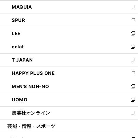
ン
ウ
し
MAQUIA
ド
ィ
い
新
ウ
ン
ウ
し
SPUR
で
ド
ィ
い
新
開
ウ
ン
ウ
し
LEE
く
で
ド
ィ
い
新
開
ウ
ン
ウ
し
eclat
く
で
ド
ィ
い
新
開
ウ
ン
ウ
し
T JAPAN
く
で
ド
ィ
い
新
開
ウ
ン
ウ
し
HAPPY PLUS ONE
く
で
ド
ィ
い
新
開
ウ
ン
ウ
し
MEN'S NON-NO
く
で
ド
ィ
い
新
開
ウ
ン
ウ
し
UOMO
く
で
ド
ィ
い
新
開
ウ
ン
ウ
し
集英社オンライン
く
で
ド
ィ
い
新
開
ウ
ン
ウ
し
芸能・情報・スポーツ
く
で
ド
ィ
い
開
ウ
ン
ウ