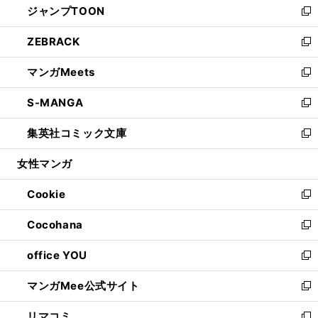
ジャンプTOON
く
で
ド
ィ
い
新
開
ウ
ン
ウ
し
ZEBRACK
く
で
ド
ィ
い
新
開
ウ
ン
ウ
し
マンガMeets
く
で
ド
ィ
い
新
開
ウ
ン
ウ
し
S-MANGA
く
で
ド
ィ
い
新
開
ウ
ン
ウ
し
集英社コミック文庫
く
で
ド
ィ
い
新
開
ウ
ン
ウ
し
女性マンガ
く
で
ド
ィ
い
開
ウ
ン
ウ
Cookie
く
で
ド
ィ
新
開
ウ
ン
し
Cocohana
く
で
ド
い
新
開
ウ
ウ
し
office YOU
く
で
ィ
い
新
開
ン
ウ
し
マンガMee公式サイト
く
ド
ィ
い
新
ウ
ン
ウ
し
リマコミ
で
ド
ィ