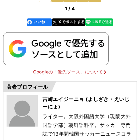
1 / 4
いいね
Xでポストする
LINEで送る
line
faceboo
x
k
Googleの「優先ソース」について
著者プロフィール
吉崎エイジーニョ (よしざき・えいじ
ーにょ)
ライター。大阪外国語大学（現阪大外
国語学部）朝鮮語科卒。サッカー専門
誌で13年間韓国サッカーニュースコラ