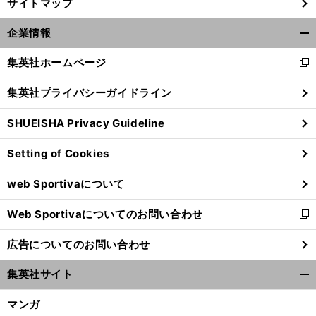
サイトマップ
企業情報
開
く/
集英社ホームページ
新
閉
し
じ
集英社プライバシーガイドライン
い
る
ウ
SHUEISHA Privacy Guideline
ィ
ン
Setting of Cookies
ド
ウ
web Sportivaについて
で
開
Web Sportivaについてのお問い合わせ
く
新
し
広告についてのお問い合わせ
い
ウ
集英社サイト
ィ
開
ン
く/
マンガ
ド
閉