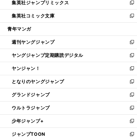
集英社ジャンプリミックス
く
で
ド
ィ
い
新
開
ウ
ン
ウ
し
集英社コミック文庫
く
で
ド
ィ
い
新
開
ウ
ン
ウ
し
青年マンガ
く
で
ド
ィ
い
開
ウ
ン
ウ
週刊ヤングジャンプ
く
で
ド
ィ
新
開
ウ
ン
し
ヤングジャンプ定期購読デジタル
く
で
ド
い
新
開
ウ
ウ
し
ヤンジャン！
く
で
ィ
い
新
開
ン
ウ
し
となりのヤングジャンプ
く
ド
ィ
い
新
ウ
ン
ウ
し
グランドジャンプ
で
ド
ィ
い
新
開
ウ
ン
ウ
し
ウルトラジャンプ
く
で
ド
ィ
い
新
開
ウ
ン
ウ
し
少年ジャンプ+
く
で
ド
ィ
い
新
開
ウ
ン
ウ
し
ジャンプTOON
く
で
ド
ィ
い
新