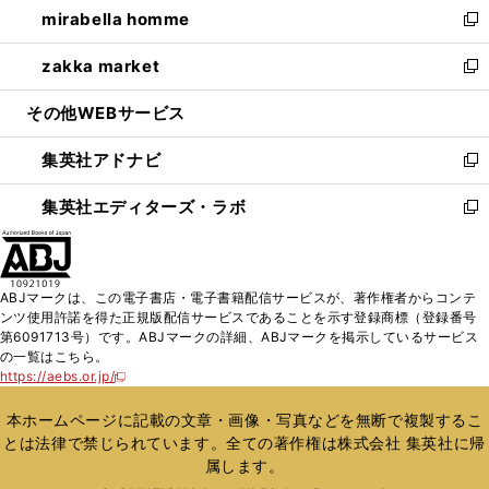
mirabella homme
く
で
ド
ィ
い
新
開
ウ
ン
ウ
し
zakka market
く
で
ド
ィ
い
新
開
ウ
ン
ウ
し
その他WEBサービス
く
で
ド
ィ
い
開
ウ
ン
ウ
集英社アドナビ
く
で
ド
ィ
新
開
ウ
ン
し
集英社エディターズ・ラボ
く
で
ド
い
新
開
ウ
ウ
し
く
で
ィ
い
開
ン
ウ
ABJマークは、この電子書店・電子書籍配信サービスが、著作権者からコンテ
く
ド
ィ
ンツ使用許諾を得た正規版配信サービスであることを示す登録商標（登録番号
ウ
ン
第6091713号）です。ABJマークの詳細、ABJマークを掲示しているサービス
で
ド
の一覧はこちら。
開
ウ
https://aebs.or.jp/
新
く
で
し
い
開
本ホームページに記載の文章・画像・写真などを無断で複製するこ
ウ
く
とは法律で禁じられています。全ての著作権は株式会社 集英社に帰
ィ
属します。
ン
ド