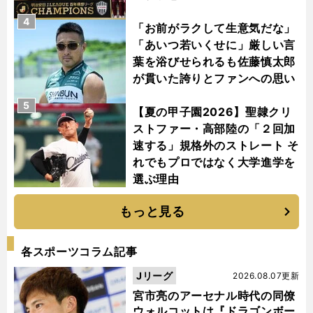
4
「お前がラクして生意気だな」
「あいつ若いくせに」厳しい言
葉を浴びせられるも佐藤慎太郎
が貫いた誇りとファンへの思い
5
【夏の甲子園2026】聖隷クリ
ストファー・高部陸の「２回加
速する」規格外のストレート そ
れでもプロではなく大学進学を
選ぶ理由
もっと見る
各スポーツコラム記事
Jリーグ
2026.08.07更新
宮市亮のアーセナル時代の同僚
ウォルコットは『ドラゴンボー