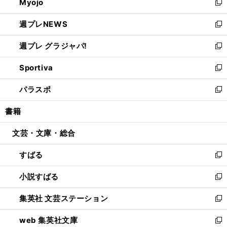
Myojo
く
で
ド
ィ
新
開
ウ
ン
し
週プレNEWS
く
で
ド
い
新
開
ウ
ウ
し
週プレ グラジャパ!
く
で
ィ
い
新
開
ン
ウ
し
Sportiva
く
ド
ィ
い
新
ウ
ン
ウ
し
パラスポ
で
ド
ィ
い
新
開
ウ
ン
ウ
し
書籍
く
で
ド
ィ
い
開
ウ
ン
ウ
文芸・文庫・総合
く
で
ド
ィ
開
ウ
ン
すばる
く
で
ド
新
開
ウ
し
小説すばる
く
で
い
新
開
ウ
し
集英社 文芸ステーション
く
ィ
い
新
ン
ウ
し
web 集英社文庫
ド
ィ
い
新