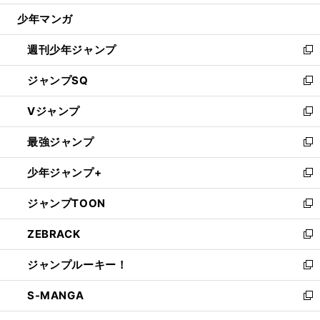
ウ
じ
少年マンガ
で
る
開
週刊少年ジャンプ
く
新
し
ジャンプSQ
い
新
ウ
し
Vジャンプ
ィ
い
新
ン
ウ
し
最強ジャンプ
ド
ィ
い
新
ウ
ン
ウ
し
少年ジャンプ+
で
ド
ィ
い
新
開
ウ
ン
ウ
し
ジャンプTOON
く
で
ド
ィ
い
新
開
ウ
ン
ウ
し
ZEBRACK
く
で
ド
ィ
い
新
開
ウ
ン
ウ
し
ジャンプルーキー！
く
で
ド
ィ
い
新
開
ウ
ン
ウ
し
S-MANGA
く
で
ド
ィ
い
新
開
ウ
ン
ウ
し