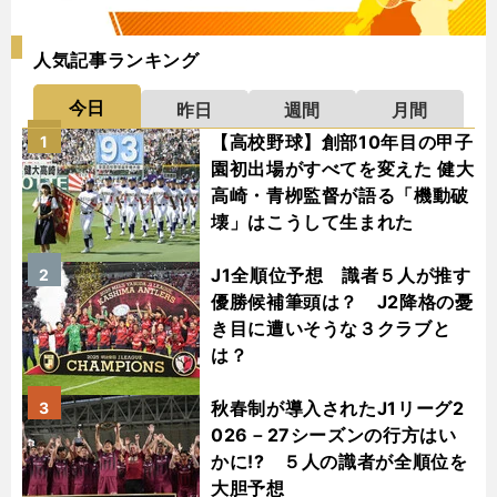
人気記事ランキング
今日
昨日
週間
月間
【高校野球】創部10年目の甲子
1
園初出場がすべてを変えた 健大
高崎・青栁監督が語る「機動破
壊」はこうして生まれた
J1全順位予想 識者５人が推す
2
優勝候補筆頭は？ J2降格の憂
き目に遭いそうな３クラブと
は？
秋春制が導入されたJ1リーグ2
3
026－27シーズンの行方はい
かに!? ５人の識者が全順位を
大胆予想