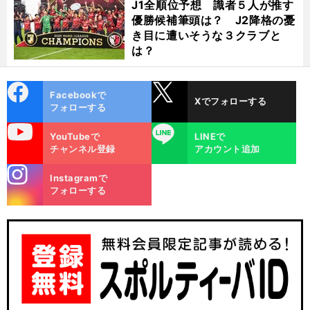
J1全順位予想 識者５人が推す
優勝候補筆頭は？ J2降格の憂
き目に遭いそうな３クラブと
は？
cebo
X
Facebookで
Xでフォローする
ok
フォローする
uTube
LINE
YouTubeで
LINEで
チャンネル登録
アカウント追加
stagra
Instagramで
m
フォローする