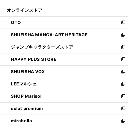
開
ン
ウ
オンラインストア
く
ド
ィ
ウ
ン
OTO
で
ド
新
開
ウ
し
SHUEISHA MANGA-ART HERITAGE
く
で
い
新
開
ウ
し
ジャンプキャラクターズストア
く
ィ
い
新
ン
ウ
し
HAPPY PLUS STORE
ド
ィ
い
新
ウ
ン
ウ
し
SHUEISHA VOX
で
ド
ィ
い
新
開
ウ
ン
ウ
し
LEEマルシェ
く
で
ド
ィ
い
新
開
ウ
ン
ウ
し
SHOP Marisol
く
で
ド
ィ
い
新
開
ウ
ン
ウ
し
eclat premium
く
で
ド
ィ
い
新
開
ウ
ン
ウ
し
mirabella
く
で
ド
ィ
い
新
開
ウ
ン
ウ
し