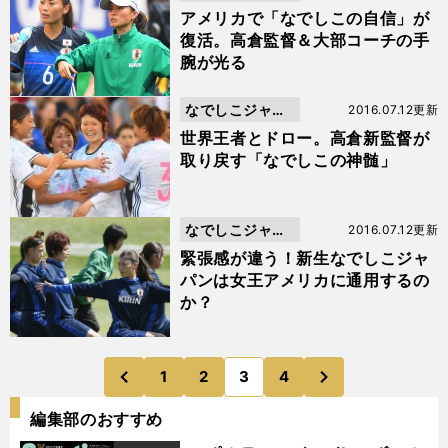
ン
アメリカで「なでしこの自信」が
復活。高倉監督＆大部コーチの手
腕が光る
なでしこジャパ
2016.07.12更新
ン
世界王者とドロー。高倉新監督が
取り戻す「なでしこの神髄」
なでしこジャパ
2016.07.12更新
ン
緊張感が違う！新生なでしこジャ
パンは女王アメリカに通用するの
か？
次
1
2
3
4
のページへ
のページへ
前
編集部のおすすめ