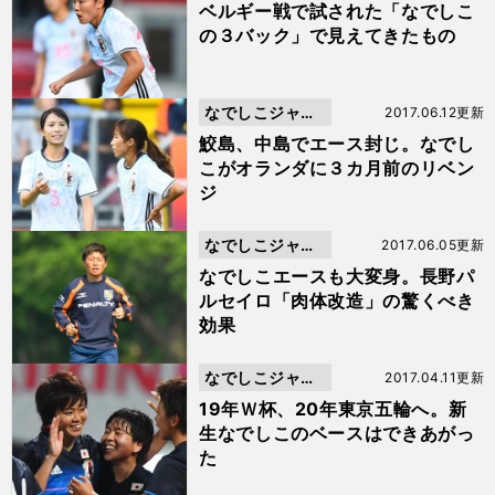
ン
ベルギー戦で試された「なでしこ
の３バック」で見えてきたもの
なでしこジャパ
2017.06.12更新
ン
鮫島、中島でエース封じ。なでし
こがオランダに３カ月前のリベン
ジ
なでしこジャパ
2017.06.05更新
ン
なでしこエースも大変身。長野パ
ルセイロ「肉体改造」の驚くべき
効果
なでしこジャパ
2017.04.11更新
ン
19年Ｗ杯、20年東京五輪へ。新
生なでしこのベースはできあがっ
た