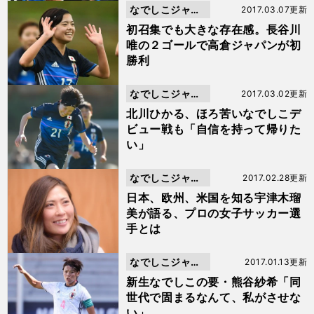
なでしこジャパ
2017.03.07更新
ン
初召集でも大きな存在感。長谷川
唯の２ゴールで高倉ジャパンが初
勝利
なでしこジャパ
2017.03.02更新
ン
北川ひかる、ほろ苦いなでしこデ
ビュー戦も「自信を持って帰りた
い」
なでしこジャパ
2017.02.28更新
ン
日本、欧州、米国を知る宇津木瑠
美が語る、プロの女子サッカー選
手とは
なでしこジャパ
2017.01.13更新
ン
新生なでしこの要・熊谷紗希「同
世代で固まるなんて、私がさせな
い」