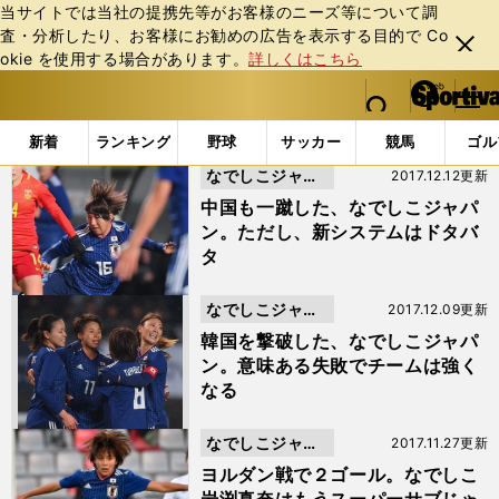
当サイトでは当社の提携先等がお客様のニーズ等について調
査・分析したり、お客様にお勧めの広告を表⽰する⽬的で Co
閉じ
okie を使⽤する場合があります。
詳しくはこちら
る
マイペ
web Sportiva (webスポルティーバ)
検索
メニュ
we
ー
「高倉麻子」の検索結果 (3ページ目)
b
ジ
新着
ランキング
野球
サッカー
競馬
ゴル
ス
なでしこジャパ
2017.12.12更新
ポ
ル
ン
中国も一蹴した、なでしこジャパ
テ
ン。ただし、新システムはドタバ
ィ
タ
ー
バ
なでしこジャパ
2017.12.09更新
ン
韓国を撃破した、なでしこジャパ
ン。意味ある失敗でチームは強く
なる
なでしこジャパ
2017.11.27更新
ン
ヨルダン戦で２ゴール。なでしこ