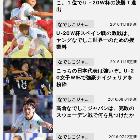
こ。１位でＵ－20W杯の決勝Ｔ進
出
なでしこジャパ
2016.11.18更新
ン
U-20Ｗ杯スペイン戦の敗戦は、
ヤングなでしこ世界一のための授
業料
なでしこジャパ
2016.11.15更新
ン
こっちの日本代表は強いぞ。U-2
0女子Ｗ杯で強豪ナイジェリアを
粉砕
なでしこジャパ
2016.08.01更新
ン
高倉なでしこジャパンは、完敗の
スウェーデン戦で何を見つけたか
なでしこジャパ
2016.07.12更新