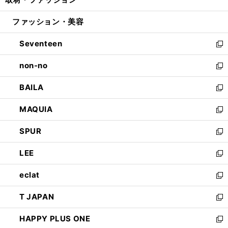
で
ド
ィ
い
開
ウ
ン
ウ
ファッション・美容
く
で
ド
ィ
開
ウ
ン
Seventeen
く
で
ド
新
開
ウ
し
non-no
く
で
い
新
開
ウ
し
BAILA
く
ィ
い
新
ン
ウ
し
MAQUIA
ド
ィ
い
新
ウ
ン
ウ
し
SPUR
で
ド
ィ
い
新
開
ウ
ン
ウ
し
LEE
く
で
ド
ィ
い
新
開
ウ
ン
ウ
し
eclat
く
で
ド
ィ
い
新
開
ウ
ン
ウ
し
T JAPAN
く
で
ド
ィ
い
新
開
ウ
ン
ウ
し
HAPPY PLUS ONE
く
で
ド
ィ
い
新