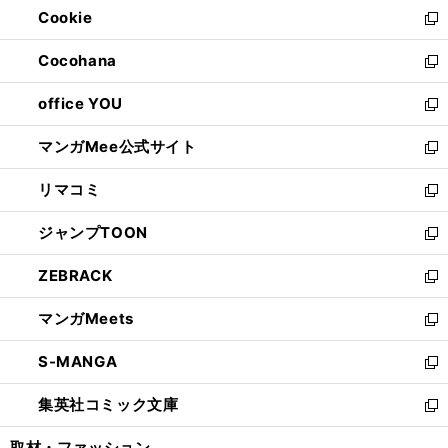
Cookie
く
で
ド
ィ
新
開
ウ
ン
し
Cocohana
く
で
ド
い
新
開
ウ
ウ
し
office YOU
く
で
ィ
い
新
開
ン
ウ
し
マンガMee公式サイト
く
ド
ィ
い
新
ウ
ン
ウ
し
リマコミ
で
ド
ィ
い
新
開
ウ
ン
ウ
し
ジャンプTOON
く
で
ド
ィ
い
新
開
ウ
ン
ウ
し
ZEBRACK
く
で
ド
ィ
い
新
開
ウ
ン
ウ
し
マンガMeets
く
で
ド
ィ
い
新
開
ウ
ン
ウ
し
S-MANGA
く
で
ド
ィ
い
新
開
ウ
ン
ウ
し
集英社コミック文庫
く
で
ド
ィ
い
新
開
ウ
ン
ウ
し
取材・ファッション
く