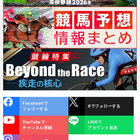
cebo
X
Facebookで
Xでフォローする
ok
フォローする
uTube
LINE
YouTubeで
LINEで
チャンネル登録
アカウント追加
stagra