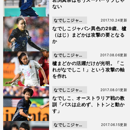
岩渕真奈はもうスーパーサブじゃ
ない
なでしこジャパ
2017.10.24更新
ン
なでしこジャパン異色の29歳、櫨
（はじ）まどかは攻撃の要となる
か
なでしこジャパ
2017.08.06更新
ン
櫨まどかの活躍だけが光明。「こ
れがなでしこ！」という攻撃の軸
を作れ
なでしこジャパ
2017.08.01更新
ン
なでしこ、オーストラリア戦の教
訓「パスは止めず、トトンと動か
す」
なでしこジャパ
2017.06.15更新