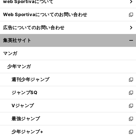
web Sportivaについて
で
開
Web Sportivaについてのお問い合わせ
く
新
し
広告についてのお問い合わせ
い
ウ
集英社サイト
ィ
開
ン
く/
マンガ
ド
閉
ウ
じ
少年マンガ
で
る
開
週刊少年ジャンプ
く
新
し
ジャンプSQ
い
新
ウ
し
Vジャンプ
ィ
い
新
ン
ウ
し
最強ジャンプ
ド
ィ
い
新
ウ
ン
ウ
し
少年ジャンプ+
で
ド
ィ
い
新