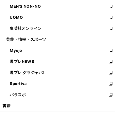
開
ウ
ン
ウ
し
MEN'S NON-NO
く
で
ド
ィ
い
新
開
ウ
ン
ウ
し
UOMO
く
で
ド
ィ
い
新
開
ウ
ン
ウ
し
集英社オンライン
く
で
ド
ィ
い
新
開
ウ
ン
ウ
し
芸能・情報・スポーツ
く
で
ド
ィ
い
開
ウ
ン
ウ
Myojo
く
で
ド
ィ
新
開
ウ
ン
し
週プレNEWS
く
で
ド
い
新
開
ウ
ウ
し
週プレ グラジャパ!
く
で
ィ
い
新
開
ン
ウ
し
Sportiva
く
ド
ィ
い
新
ウ
ン
ウ
し
パラスポ
で
ド
ィ
い
新
開
ウ
ン
ウ
し
書籍
く
で
ド
ィ
い
開
ウ
ン
ウ