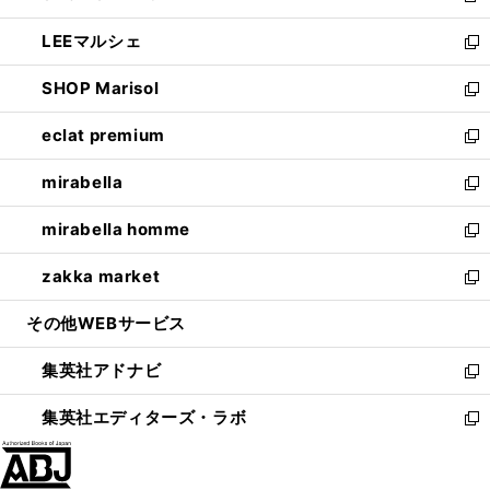
開
ウ
ン
ウ
し
LEEマルシェ
く
で
ド
ィ
い
新
開
ウ
ン
ウ
し
SHOP Marisol
く
で
ド
ィ
い
新
開
ウ
ン
ウ
し
eclat premium
く
で
ド
ィ
い
新
開
ウ
ン
ウ
し
mirabella
く
で
ド
ィ
い
新
開
ウ
ン
ウ
し
mirabella homme
く
で
ド
ィ
い
新
開
ウ
ン
ウ
し
zakka market
く
で
ド
ィ
い
新
開
ウ
ン
ウ
し
その他WEBサービス
く
で
ド
ィ
い
開
ウ
ン
ウ
集英社アドナビ
く
で
ド
ィ
新
開
ウ
ン
し
集英社エディターズ・ラボ
く
で
ド
い
新
開
ウ
ウ
し
く
で
ィ
い
開