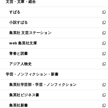
文芸・文庫・総合
く
で
ド
ィ
開
ウ
ン
すばる
く
で
ド
新
開
ウ
し
小説すばる
く
で
い
新
開
ウ
し
集英社 文芸ステーション
く
ィ
い
新
ン
ウ
し
web 集英社文庫
ド
ィ
い
新
ウ
ン
ウ
し
青春と読書
で
ド
ィ
い
新
開
ウ
ン
ウ
し
アジア人物史
く
で
ド
ィ
い
新
開
ウ
ン
ウ
し
学芸・ノンフィクション・新書
く
で
ド
ィ
い
開
ウ
ン
ウ
集英社学芸部 - 学芸・ノンフィクション
く
で
ド
ィ
新
開
ウ
ン
し
集英社ビジネス書
く
で
ド
い
新
開
ウ
ウ
し
集英社新書
く
で
ィ
い
新