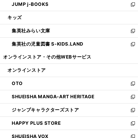
JUMP j-BOOKS
で
ド
ィ
い
新
開
ウ
ン
ウ
し
キッズ
く
で
ド
ィ
い
開
ウ
ン
ウ
集英社みらい文庫
く
で
ド
ィ
新
開
ウ
ン
し
集英社の児童図書 S-KIDS.LAND
く
で
ド
い
新
開
ウ
ウ
し
オンラインストア・
その他WEBサービス
く
で
ィ
い
開
ン
ウ
オンラインストア
く
ド
ィ
ウ
ン
OTO
で
ド
新
開
ウ
し
SHUEISHA MANGA-ART HERITAGE
く
で
い
新
開
ウ
し
ジャンプキャラクターズストア
く
ィ
い
新
ン
ウ
し
HAPPY PLUS STORE
ド
ィ
い
新
ウ
ン
ウ
し
SHUEISHA VOX
で
ド
ィ
い
新