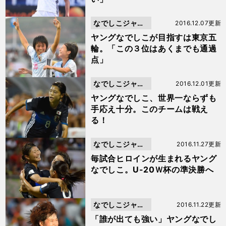
なでしこジャパ
2016.12.07更新
ン
ヤングなでしこが目指すは東京五
輪。「この３位はあくまでも通過
点」
なでしこジャパ
2016.12.01更新
ン
ヤングなでしこ、世界一ならずも
手応え十分。このチームは戦え
る！
なでしこジャパ
2016.11.27更新
ン
毎試合ヒロインが生まれるヤング
なでしこ。U-20Ｗ杯の準決勝へ
なでしこジャパ
2016.11.22更新
ン
「誰が出ても強い」ヤングなでし