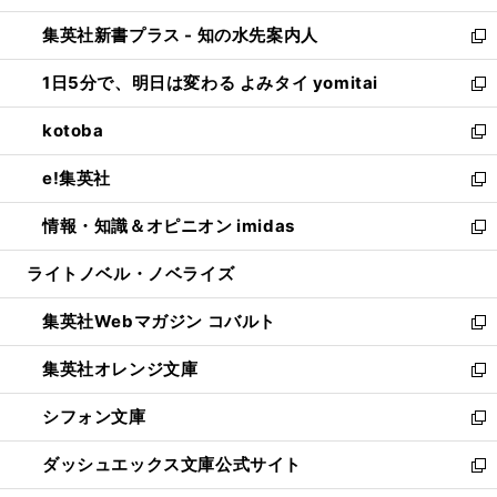
開
ン
ウ
し
集英社新書プラス - 知の水先案内人
く
ド
ィ
い
新
ウ
ン
ウ
し
1日5分で、明日は変わる よみタイ yomitai
で
ド
ィ
い
新
開
ウ
ン
ウ
し
kotoba
く
で
ド
ィ
い
新
開
ウ
ン
ウ
し
e!集英社
く
で
ド
ィ
い
新
開
ウ
ン
ウ
し
情報・知識＆オピニオン imidas
く
で
ド
ィ
い
新
開
ウ
ン
ウ
し
ライトノベル・ノベライズ
く
で
ド
ィ
い
開
ウ
ン
ウ
集英社Webマガジン コバルト
く
で
ド
ィ
新
開
ウ
ン
し
集英社オレンジ文庫
く
で
ド
い
新
開
ウ
ウ
し
シフォン文庫
く
で
ィ
い
新
開
ン
ウ
し
ダッシュエックス文庫公式サイト
く
ド
ィ
い
新
ウ
ン
ウ
し