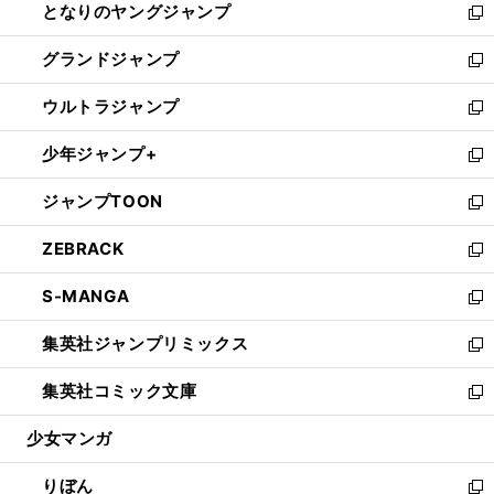
となりのヤングジャンプ
く
ド
ィ
い
新
ウ
ン
ウ
し
グランドジャンプ
で
ド
ィ
い
新
開
ウ
ン
ウ
し
ウルトラジャンプ
く
で
ド
ィ
い
新
開
ウ
ン
ウ
し
少年ジャンプ+
く
で
ド
ィ
い
新
開
ウ
ン
ウ
し
ジャンプTOON
く
で
ド
ィ
い
新
開
ウ
ン
ウ
し
ZEBRACK
く
で
ド
ィ
い
新
開
ウ
ン
ウ
し
S-MANGA
く
で
ド
ィ
い
新
開
ウ
ン
ウ
し
集英社ジャンプリミックス
く
で
ド
ィ
い
新
開
ウ
ン
ウ
し
集英社コミック文庫
く
で
ド
ィ
い
新
開
ウ
ン
ウ
し
少女マンガ
く
で
ド
ィ
い
開
ウ
ン
ウ
りぼん
く
で
ド
ィ
新