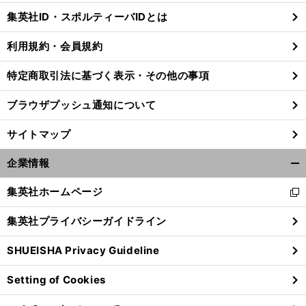
じ
集英社ID・スポルティーバIDとは
る
利用規約・会員規約
特定商取引法に基づく表示・その他の事項
ブラウザプッシュ通知について
サイトマップ
企業情報
開
く/
集英社ホームページ
新
閉
し
じ
集英社プライバシーガイドライン
い
る
ウ
SHUEISHA Privacy Guideline
ィ
ン
Setting of Cookies
ド
ウ