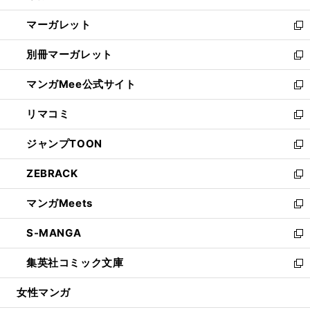
開
ウ
ン
し
マーガレット
く
で
ド
い
新
開
ウ
ウ
し
別冊マーガレット
く
で
ィ
い
新
開
ン
ウ
し
マンガMee公式サイト
く
ド
ィ
い
新
ウ
ン
ウ
し
リマコミ
で
ド
ィ
い
新
開
ウ
ン
ウ
し
ジャンプTOON
く
で
ド
ィ
い
新
開
ウ
ン
ウ
し
ZEBRACK
く
で
ド
ィ
い
新
開
ウ
ン
ウ
し
マンガMeets
く
で
ド
ィ
い
新
開
ウ
ン
ウ
し
S-MANGA
く
で
ド
ィ
い
新
開
ウ
ン
ウ
し
集英社コミック文庫
く
で
ド
ィ
い
新
開
ウ
ン
ウ
し
女性マンガ
く
で
ド
ィ
い
開
ウ
ン
ウ