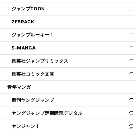
開
ウ
ン
ウ
し
ジャンプTOON
く
で
ド
ィ
い
新
開
ウ
ン
ウ
し
ZEBRACK
く
で
ド
ィ
い
新
開
ウ
ン
ウ
し
ジャンプルーキー！
く
で
ド
ィ
い
新
開
ウ
ン
ウ
し
S-MANGA
く
で
ド
ィ
い
新
開
ウ
ン
ウ
し
集英社ジャンプリミックス
く
で
ド
ィ
い
新
開
ウ
ン
ウ
し
集英社コミック文庫
く
で
ド
ィ
い
新
開
ウ
ン
ウ
し
青年マンガ
く
で
ド
ィ
い
開
ウ
ン
ウ
週刊ヤングジャンプ
く
で
ド
ィ
新
開
ウ
ン
し
ヤングジャンプ定期購読デジタル
く
で
ド
い
新
開
ウ
ウ
し
ヤンジャン！
く
で
ィ
い
新
開
ン
ウ
し