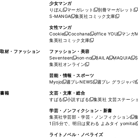
ン
ド
ド
ン
少女マンガ
い
ウ
い
ド
ウ
ウ
ド
りぼん
マーガレット
別冊マーガレット
新
新
新
ウ
ィ
ウ
ウ
で
で
ウ
S-MANGA
集英社コミック文庫
し
新
し
新
ィ
ン
ィ
で
開
開
で
い
し
い
し
ン
ド
ン
女性マンガ
開
く
く
開
ウ
い
ウ
い
ド
ウ
ド
Cookie
Cocohana
office YOU
マンガM
く
く
新
新
新
ィ
ウ
ィ
ウ
ウ
で
ウ
集英社コミック文庫
し
新
し
し
ン
ィ
ン
ィ
で
開
で
い
し
い
い
ド
ン
ド
ン
取材・ファッション
ファッション・美容
開
く
開
ウ
い
ウ
ウ
ウ
ド
ウ
ド
Seventeen
non-no
BAILA
MAQUIA
S
く
く
新
新
新
新
ィ
ウ
ィ
ィ
で
ウ
で
ウ
集英社オンライン
し
新
し
し
し
ン
ィ
ン
ン
開
で
開
で
い
し
い
い
い
ド
ン
ド
ド
芸能・情報・スポーツ
く
開
く
開
ウ
い
ウ
ウ
ウ
ウ
ド
ウ
ウ
Myojo
週プレNEWS
週プレ グラジャパ!
く
く
新
新
新
ィ
ウ
ィ
ィ
ィ
で
ウ
で
で
し
し
ン
ィ
ン
ン
ン
書籍
文芸・文庫・総合
開
で
開
開
い
い
ド
ン
ド
ド
ド
すばる
小説すばる
集英社 文芸ステーシ
く
開
く
く
新
新
ウ
ウ
ウ
ド
ウ
ウ
ウ
く
し
し
ィ
ィ
学芸・ノンフィクション・新書
で
ウ
で
で
で
い
い
ン
ン
集英社学芸部 - 学芸・ノンフィクション
開
で
開
開
開
新
ウ
ウ
ド
ド
1日5分で、明日は変わる よみタイ yomitai
く
開
く
く
く
し
新
ィ
ィ
ウ
ウ
く
い
ン
ン
ライトノベル・ノベライズ
で
で
ウ