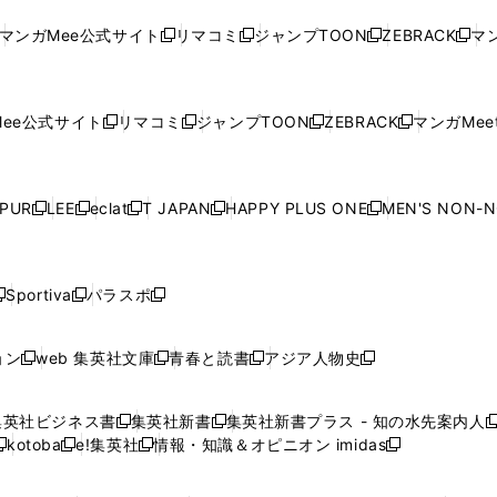
ド
ド
ン
ド
ド
ド
い
ウ
い
ウ
い
ウ
い
ウ
ウ
ド
ウ
ウ
ウ
マンガMee公式サイト
リマコミ
ジャンプTOON
ZEBRACK
マン
新
新
新
新
ウ
ィ
ウ
ィ
ウ
ィ
ウ
で
で
ウ
で
で
で
し
し
し
し
し
ィ
ン
ィ
ン
ィ
ン
ィ
開
開
で
開
開
開
い
い
い
い
い
ン
ド
ン
ド
ン
ド
ン
く
く
開
く
く
く
ウ
ウ
ウ
ウ
ウ
ド
ウ
ド
ウ
ド
ウ
ド
ee公式サイト
リマコミ
ジャンプTOON
ZEBRACK
マンガMeet
く
新
新
新
新
ィ
ィ
ィ
ィ
ィ
ウ
で
ウ
で
ウ
で
ウ
し
し
し
し
ン
ン
ン
ン
ン
で
開
で
開
で
開
で
い
い
い
い
ド
ド
ド
ド
ド
開
く
開
く
開
く
開
ウ
ウ
ウ
ウ
ウ
ウ
ウ
ウ
ウ
PUR
LEE
eclat
T JAPAN
HAPPY PLUS ONE
MEN'S NON-
く
く
く
く
新
新
新
新
新
ィ
ィ
ィ
ィ
で
で
で
で
で
し
し
し
し
し
ン
ン
ン
ン
開
開
開
開
開
い
い
い
い
い
ド
ド
ド
ド
く
く
く
く
く
ウ
ウ
ウ
ウ
ウ
ウ
ウ
ウ
ウ
Sportiva
パラスポ
新
新
ィ
ィ
ィ
ィ
ィ
で
で
で
で
し
し
し
ン
ン
ン
ン
ン
開
開
開
開
い
い
い
ド
ド
ド
ド
ド
ョン
web 集英社文庫
青春と読書
アジア人物史
く
く
く
く
新
新
新
新
ウ
ウ
ウ
ウ
ウ
ウ
ウ
ウ
し
し
し
し
ィ
ィ
ィ
で
で
で
で
で
い
い
い
い
ン
ン
ン
集英社ビジネス書
集英社新書
集英社新書プラス - 知の水先案内人
開
開
開
開
開
新
新
新
ウ
ウ
ウ
ウ
ド
ド
ド
kotoba
e!集英社
情報・知識＆オピニオン imidas
く
く
く
く
く
新
し
新
し
新
ィ
ィ
ィ
ィ
ウ
ウ
ウ
し
し
い
し
い
し
ン
ン
ン
ン
で
で
で
い
い
ウ
い
ウ
い