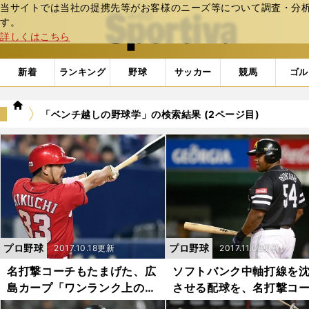
当サイトでは当社の提携先等がお客様のニーズ等について調査・分析し
web Sportiva (webスポルティーバ)
す。
詳しくはこちら
新着
ランキング
野球
サッカー
競馬
ゴル
we
「ベンチ越しの野球学」の検索結果 (2ページ目)
b
ス
ポ
ル
テ
ィ
ー
バ
プロ野球
プロ野球
2017.10.18更新
2017.11.08更新
名打撃コーチもたまげた、広
ソフトバンク中軸打線を
島カープ「ワンランク上の選
させる配球を、名打撃コ
球眼」とは？
が読み解いた