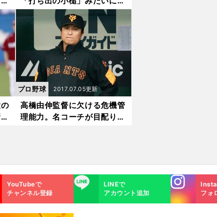
日本
「打ち出の小槌」みたいにヒ
ットを打つ秘密
プロ野球
2017.07.05更新
大の
高橋由伸監督に欠ける危機管
新球
理能力。名コーチが目配りの
必要性を諭す
へ
Instagra
LINE
YouTubeで
LINEで
Inst
m
チャンネル登録
アカウント追加
フォ