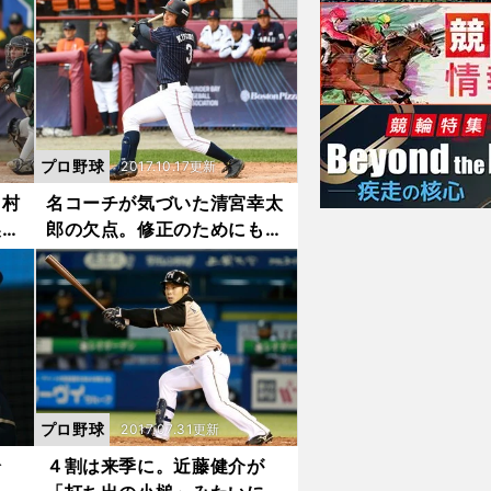
プロ野球
2017.10.17更新
中村
名コーチが気づいた清宮幸太
製バ
郎の欠点。修正のためにも早
いプロ入りを
プロ野球
2017.07.31更新
論
４割は来季に。近藤健介が