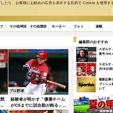
たり、お客様にお勧めの広告を表⽰する⽬的で Cookie を使⽤す
フ
その他球技
その他競技
モーター
フォト
連載
編集部のおすすめ
スポルテ
集号 Vol
スポルテ
月16日発
最新記事
プッシュ
いて
プロ野球
2017.10.16更新
沈黙
経験者が明かす「優勝チーム
ーチ
がCSまでに試合勘が鈍る」
という状態