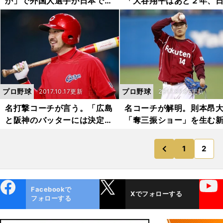
か」で外国人選手が日本で成
「大谷翔平はあと２年、
功するかわかる
でやるべきだ」
プロ野球
プロ野球
2017.10.17更新
2017.07.05更新
名打撃コーチが言う。「広島
名コーチが解明。則本昂
と阪神のバッターには決定的
「奪三振ショー」を生む
な差がある」
種の効果
1
2
のページ
前
ebo
X
YouTube
Facebookで
Xでフォローする
ok
フォローする