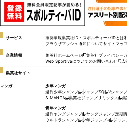
サービス
推奨環境
集英社ID・スポルティーバIDとは
ブラウザプッシュ通知について
サイトマッ
企業情報
集英社ホームページ
集英社プライバシー
新
Web Sportivaについてのお問い合わせ
広
し
新
い
し
集英社サイト
ウ
い
ィ
ウ
マンガ
少年マンガ
ン
ィ
週刊少年ジャンプ
ジャンプSQ
Vジャン
ド
ン
新
新
S-MANGA
集英社ジャンプリミックス
集
ウ
ド
新
し
し
新
で
ウ
し
い
い
し
青年マンガ
開
で
い
ウ
ウ
い
週刊ヤングジャンプ
ヤングジャンプ定期
新
く
開
ウ
ィ
ィ
ウ
ウルトラジャンプ
少年ジャンプ+
ジャン
新
し
新
く
ィ
ン
ン
ィ
し
い
し