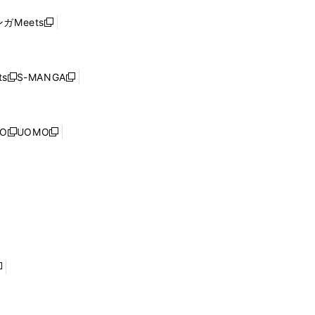
ド
ウ
い
ウ
ガMeets
新
ィ
ウ
で
し
ン
ィ
開
い
ド
ン
く
ウ
ウ
ド
s
S-MANGA
新
新
ィ
で
ウ
し
し
ン
開
で
い
い
ド
く
開
ウ
ウ
ウ
NO
UOMO
く
新
新
ィ
ィ
で
し
し
ン
ン
開
い
い
ド
ド
く
ウ
ウ
ウ
ウ
ィ
ィ
で
で
ン
ン
開
開
ド
ド
く
く
ウ
ウ
で
で
開
開
く
く
し
い
ウ