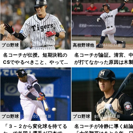
プロ野球
高校野球他
2017.10.17更新
2017.10.17更新
名コーチが伝授。短期決戦の
名コーチが論証。清宮、
CSでやるべきこと、やって
が打てなかった原因は木
はダメなこと
ットじゃない
プロ野球
プロ野球
2019.03.02更新
2017.10.17更新
「３－２から変化球を待てる
名コーチが冷静に導く結