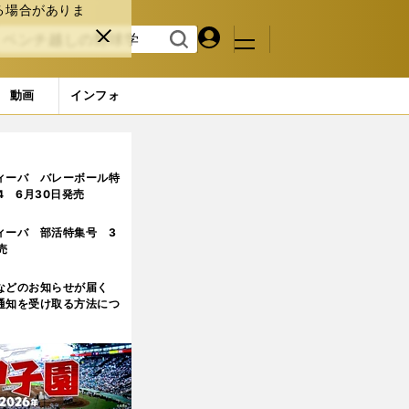
る場合がありま
マイペ
閉じ
検索
メニュ
ー
る
す
ジ
る
動画
インフォ
ィーバ バレーボール特
.4 6月30日発売
ィーバ 部活特集号 3
売
などのお知らせが届く
通知を受け取る方法につ