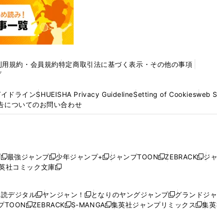
利用規約・会員規約
特定商取引法に基づく表示・その他の事項
プ
ガイドライン
SHUEISHA Privacy Guideline
Setting of Cookies
web 
告についてのお問い合わせ
プ
最強ジャンプ
少年ジャンプ+
ジャンプTOON
ZEBRACK
ジ
新
新
新
新
新
英社コミック文庫
し
新
し
し
し
し
い
い
し
い
い
い
ウ
ウ
い
ウ
ウ
ウ
購読デジタル
ヤンジャン！
となりのヤングジャンプ
グランドジ
新
新
新
ィ
ィ
ウ
ィ
ィ
ィ
プTOON
ZEBRACK
S-MANGA
集英社ジャンプリミックス
集英
新
し
新
し
新
し
新
ン
ン
ィ
ン
ン
ン
し
い
し
い
し
い
し