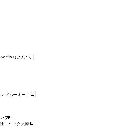
Sportivaについて
ャンプルーキー！
新
し
い
ウ
ャンプ
新
ィ
社コミック文庫
し
新
ン
い
し