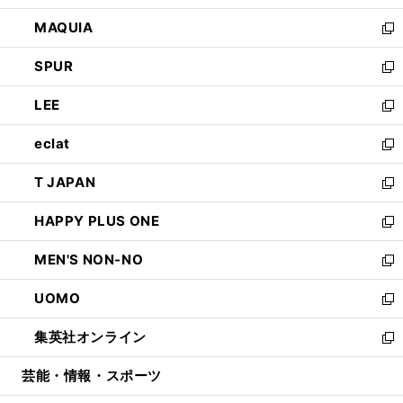
ン
ウ
し
MAQUIA
ド
ィ
い
新
ウ
ン
ウ
し
SPUR
で
ド
ィ
い
新
開
ウ
ン
ウ
し
LEE
く
で
ド
ィ
い
新
開
ウ
ン
ウ
し
eclat
く
で
ド
ィ
い
新
開
ウ
ン
ウ
し
T JAPAN
く
で
ド
ィ
い
新
開
ウ
ン
ウ
し
HAPPY PLUS ONE
く
で
ド
ィ
い
新
開
ウ
ン
ウ
し
MEN'S NON-NO
く
で
ド
ィ
い
新
開
ウ
ン
ウ
し
UOMO
く
で
ド
ィ
い
新
開
ウ
ン
ウ
し
集英社オンライン
く
で
ド
ィ
い
新
開
ウ
ン
ウ
し
芸能・情報・スポーツ
く
で
ド
ィ
い
開
ウ
ン
ウ