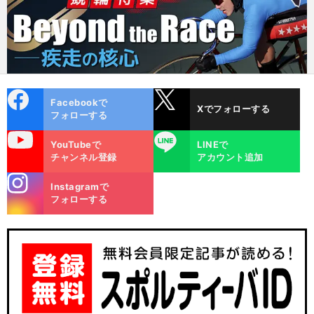
cebo
X
Facebookで
Xでフォローする
ok
フォローする
uTube
LINE
YouTubeで
LINEで
チャンネル登録
アカウント追加
stagra
Instagramで
m
フォローする