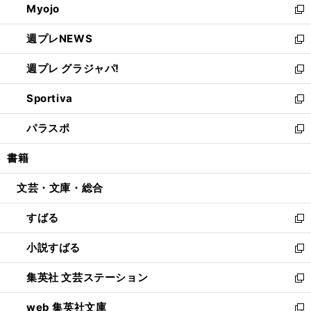
Myojo
く
で
ド
ィ
新
開
ウ
ン
し
週プレNEWS
く
で
ド
い
新
開
ウ
ウ
し
週プレ グラジャパ!
く
で
ィ
い
新
開
ン
ウ
し
Sportiva
く
ド
ィ
い
新
ウ
ン
ウ
し
パラスポ
で
ド
ィ
い
新
開
ウ
ン
ウ
し
書籍
く
で
ド
ィ
い
開
ウ
ン
ウ
文芸・文庫・総合
く
で
ド
ィ
開
ウ
ン
すばる
く
で
ド
新
開
ウ
し
小説すばる
く
で
い
新
開
ウ
し
集英社 文芸ステーション
く
ィ
い
新
ン
ウ
し
web 集英社文庫
ド
ィ
い
新