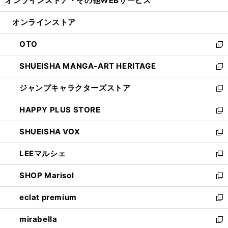
オンラインストア・
その他WEBサービス
く
で
ィ
い
開
ン
ウ
オンラインストア
く
ド
ィ
ウ
ン
OTO
で
ド
新
開
ウ
し
SHUEISHA MANGA-ART HERITAGE
く
で
い
新
開
ウ
し
ジャンプキャラクターズストア
く
ィ
い
新
ン
ウ
し
HAPPY PLUS STORE
ド
ィ
い
新
ウ
ン
ウ
し
SHUEISHA VOX
で
ド
ィ
い
新
開
ウ
ン
ウ
し
LEEマルシェ
く
で
ド
ィ
い
新
開
ウ
ン
ウ
し
SHOP Marisol
く
で
ド
ィ
い
新
開
ウ
ン
ウ
し
eclat premium
く
で
ド
ィ
い
新
開
ウ
ン
ウ
し
mirabella
く
で
ド
ィ
い
新