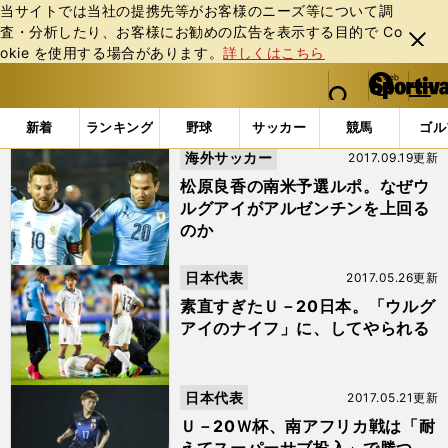
当サイトでは当社の提携先等がお客様のニーズ等について調
査・分析したり、お客様にお勧めの広告を表⽰する⽬的で Co
閉じ
okie を使⽤する場合があります。
詳しくはこちら
る
マイペ
web Sportiva (webスポルティーバ)
検索
メニュ
we
ー
「#ウルグアイ」の最新ニュース・ 情報 (2ページ目)
b
ジ
新着
ランキング
野球
サッカー
競馬
ゴル
ス
海外サッカー
2017.09.19更新
ポ
ル
松原良香の南米予選ルポ。なぜウ
テ
ルグアイがアルゼンチンを上回る
ィ
のか
ー
バ
日本代表
2017.05.26更新
素直すぎたＵ－20日本。「ウルグ
アイのナイフ」に、してやられる
日本代表
2017.05.21更新
Ｕ－20Ｗ杯、南アフリカ戦は「耐