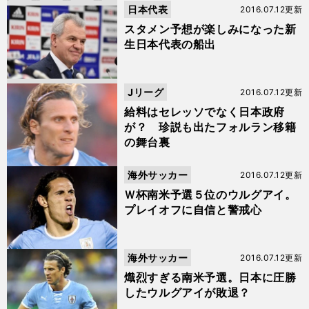
日本代表
2016.07.12更新
スタメン予想が楽しみになった新
生日本代表の船出
Jリーグ
2016.07.12更新
給料はセレッソでなく日本政府
が？ 珍説も出たフォルラン移籍
の舞台裏
海外サッカー
2016.07.12更新
Ｗ杯南米予選５位のウルグアイ。
プレイオフに自信と警戒心
海外サッカー
2016.07.12更新
熾烈すぎる南米予選。日本に圧勝
したウルグアイが敗退？