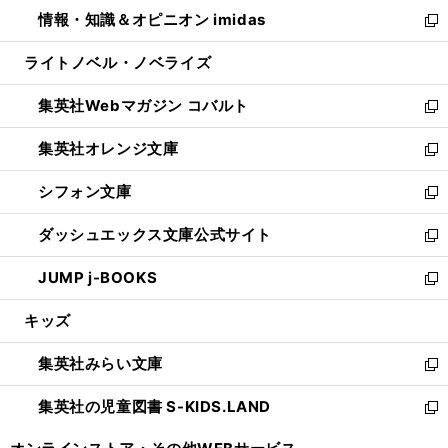
ン
ウ
し
情報・知識＆オピニオン imidas
く
で
ド
ィ
い
新
開
ウ
ン
ウ
し
ライトノベル・ノベライズ
く
で
ド
ィ
い
開
ウ
ン
ウ
集英社Webマガジン コバルト
く
で
ド
ィ
新
開
ウ
ン
し
集英社オレンジ文庫
く
で
ド
い
新
開
ウ
ウ
し
シフォン文庫
く
で
ィ
い
新
開
ン
ウ
し
ダッシュエックス文庫公式サイト
く
ド
ィ
い
新
ウ
ン
ウ
し
JUMP j-BOOKS
で
ド
ィ
い
新
開
ウ
ン
ウ
し
キッズ
く
で
ド
ィ
い
開
ウ
ン
ウ
集英社みらい文庫
く
で
ド
ィ
新
開
ウ
ン
し
集英社の児童図書 S-KIDS.LAND
く
で
ド
い
新
開
ウ
ウ
し