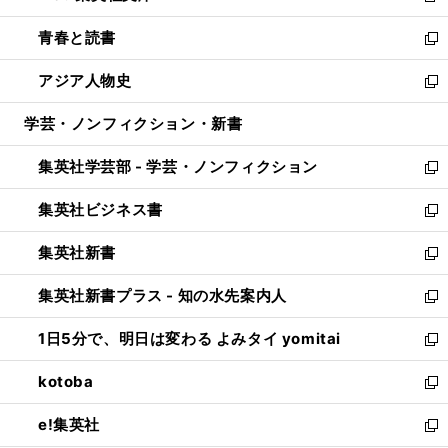
ウ
ン
ウ
し
青春と読書
で
ド
ィ
い
新
開
ウ
ン
ウ
し
アジア人物史
く
で
ド
ィ
い
新
開
ウ
ン
ウ
し
学芸・ノンフィクション・新書
く
で
ド
ィ
い
開
ウ
ン
ウ
集英社学芸部 - 学芸・ノンフィクション
く
で
ド
ィ
新
開
ウ
ン
し
集英社ビジネス書
く
で
ド
い
新
開
ウ
ウ
し
集英社新書
く
で
ィ
い
新
開
ン
ウ
し
集英社新書プラス - 知の水先案内人
く
ド
ィ
い
新
ウ
ン
ウ
し
1日5分で、明日は変わる よみタイ yomitai
で
ド
ィ
い
新
開
ウ
ン
ウ
し
kotoba
く
で
ド
ィ
い
新
開
ウ
ン
ウ
し
e!集英社
く
で
ド
ィ
い
新
開
ウ