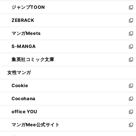
開
ウ
ン
ウ
し
ジャンプTOON
く
で
ド
ィ
い
新
開
ウ
ン
ウ
し
ZEBRACK
く
で
ド
ィ
い
新
開
ウ
ン
ウ
し
マンガMeets
く
で
ド
ィ
い
新
開
ウ
ン
ウ
し
S-MANGA
く
で
ド
ィ
い
新
開
ウ
ン
ウ
し
集英社コミック文庫
く
で
ド
ィ
い
新
開
ウ
ン
ウ
し
女性マンガ
く
で
ド
ィ
い
開
ウ
ン
ウ
Cookie
く
で
ド
ィ
新
開
ウ
ン
し
Cocohana
く
で
ド
い
新
開
ウ
ウ
し
office YOU
く
で
ィ
い
新
開
ン
ウ
し
マンガMee公式サイト
く
ド
ィ
い
新
ウ
ン
ウ
し