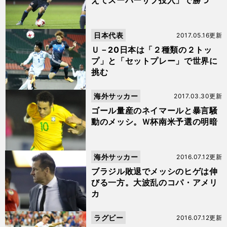
えてスーパーサブ投入」で勝つ
日本代表
2017.05.16更新
Ｕ－20日本は「２種類の２トッ
プ」と「セットプレー」で世界に
挑む
海外サッカー
2017.03.30更新
ゴール量産のネイマールと暴言騒
動のメッシ。Ｗ杯南米予選の明暗
海外サッカー
2016.07.12更新
ブラジル敗退でメッシのヒゲは伸
びる一方。大波乱のコパ・アメリ
カ
ラグビー
2016.07.12更新