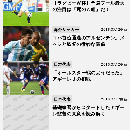
【ラグビーＷ杯】予選プール最大
の注目は「死のＡ組」だ！
海外サッカー
2016.07.12更新
コパ首位通過のアルゼンチン。メ
ッシと監督の微妙な関係
日本代表
2016.07.12更新
「オールスター戦のようだった」
アギーレＪの初戦
日本代表
2016.07.12更新
基礎練習からスタートしたアギー
レ監督の真意を読み解く