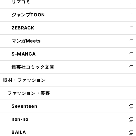
リマコミ
で
ド
ィ
い
新
開
ウ
ン
ウ
し
ジャンプTOON
く
で
ド
ィ
い
新
開
ウ
ン
ウ
し
ZEBRACK
く
で
ド
ィ
い
新
開
ウ
ン
ウ
し
マンガMeets
く
で
ド
ィ
い
新
開
ウ
ン
ウ
し
S-MANGA
く
で
ド
ィ
い
新
開
ウ
ン
ウ
し
集英社コミック文庫
く
で
ド
ィ
い
新
開
ウ
ン
ウ
し
取材・ファッション
く
で
ド
ィ
い
開
ウ
ン
ウ
ファッション・美容
く
で
ド
ィ
開
ウ
ン
Seventeen
く
で
ド
新
開
ウ
し
non-no
く
で
い
新
開
ウ
し
BAILA
く
ィ
い
新