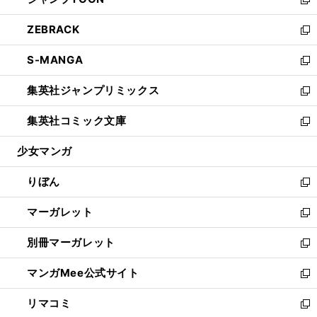
ド
ィ
い
新
開
ウ
ン
ウ
し
ZEBRACK
く
で
ド
ィ
い
新
開
ウ
ン
ウ
し
S-MANGA
く
で
ド
ィ
い
新
開
ウ
ン
ウ
し
集英社ジャンプリミックス
く
で
ド
ィ
い
新
開
ウ
ン
ウ
し
集英社コミック文庫
く
で
ド
ィ
い
新
開
ウ
ン
ウ
し
少女マンガ
く
で
ド
ィ
い
開
ウ
ン
ウ
りぼん
く
で
ド
ィ
新
開
ウ
ン
し
マーガレット
く
で
ド
い
新
開
ウ
ウ
し
別冊マーガレット
く
で
ィ
い
新
開
ン
ウ
し
マンガMee公式サイト
く
ド
ィ
い
新
ウ
ン
ウ
し
リマコミ
で
ド
ィ
い
新