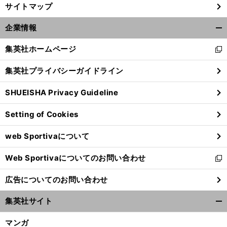
サイトマップ
企業情報
開
く/
集英社ホームページ
新
閉
し
じ
集英社プライバシーガイドライン
い
る
ウ
SHUEISHA Privacy Guideline
ィ
ン
Setting of Cookies
ド
ウ
web Sportivaについて
で
開
Web Sportivaについてのお問い合わせ
く
新
し
広告についてのお問い合わせ
い
ウ
集英社サイト
ィ
開
ン
く/
マンガ
ド