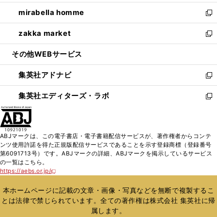
開
ウ
ン
ウ
し
mirabella homme
く
で
ド
ィ
い
新
開
ウ
ン
ウ
し
zakka market
く
で
ド
ィ
い
新
開
ウ
ン
ウ
し
その他WEBサービス
く
で
ド
ィ
い
開
ウ
ン
ウ
集英社アドナビ
く
で
ド
ィ
新
開
ウ
ン
し
集英社エディターズ・ラボ
く
で
ド
い
新
開
ウ
ウ
し
く
で
ィ
い
開
ン
ウ
ABJマークは、この電子書店・電子書籍配信サービスが、著作権者からコンテ
く
ド
ィ
ンツ使用許諾を得た正規版配信サービスであることを示す登録商標（登録番号
ウ
ン
第6091713号）です。ABJマークの詳細、ABJマークを掲示しているサービス
で
ド
の一覧はこちら。
開
ウ
https://aebs.or.jp/
新
く
で
し
い
開
本ホームページに記載の文章・画像・写真などを無断で複製するこ
ウ
く
とは法律で禁じられています。全ての著作権は株式会社 集英社に帰
ィ
属します。
ン