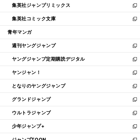
集英社ジャンプリミックス
く
で
ド
ィ
い
新
開
ウ
ン
ウ
し
集英社コミック文庫
く
で
ド
ィ
い
新
開
ウ
ン
ウ
し
青年マンガ
く
で
ド
ィ
い
開
ウ
ン
ウ
週刊ヤングジャンプ
く
で
ド
ィ
新
開
ウ
ン
し
ヤングジャンプ定期購読デジタル
く
で
ド
い
新
開
ウ
ウ
し
ヤンジャン！
く
で
ィ
い
新
開
ン
ウ
し
となりのヤングジャンプ
く
ド
ィ
い
新
ウ
ン
ウ
し
グランドジャンプ
で
ド
ィ
い
新
開
ウ
ン
ウ
し
ウルトラジャンプ
く
で
ド
ィ
い
新
開
ウ
ン
ウ
し
少年ジャンプ+
く
で
ド
ィ
い
新
開
ウ
ン
ウ
し
ジャンプTOON
く
で