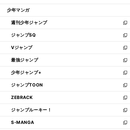
閉
ウ
じ
少年マンガ
で
る
開
週刊少年ジャンプ
く
新
し
ジャンプSQ
い
新
ウ
し
Vジャンプ
ィ
い
新
ン
ウ
し
最強ジャンプ
ド
ィ
い
新
ウ
ン
ウ
し
少年ジャンプ+
で
ド
ィ
い
新
開
ウ
ン
ウ
し
ジャンプTOON
く
で
ド
ィ
い
新
開
ウ
ン
ウ
し
ZEBRACK
く
で
ド
ィ
い
新
開
ウ
ン
ウ
し
ジャンプルーキー！
く
で
ド
ィ
い
新
開
ウ
ン
ウ
し
S-MANGA
く
で
ド
ィ
い
新
開
ウ
ン
ウ
し