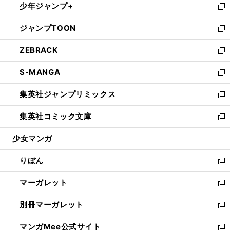
少年ジャンプ+
く
で
ド
ィ
い
新
開
ウ
ン
ウ
し
ジャンプTOON
く
で
ド
ィ
い
新
開
ウ
ン
ウ
し
ZEBRACK
く
で
ド
ィ
い
新
開
ウ
ン
ウ
し
S-MANGA
く
で
ド
ィ
い
新
開
ウ
ン
ウ
し
集英社ジャンプリミックス
く
で
ド
ィ
い
新
開
ウ
ン
ウ
し
集英社コミック文庫
く
で
ド
ィ
い
新
開
ウ
ン
ウ
し
少女マンガ
く
で
ド
ィ
い
開
ウ
ン
ウ
りぼん
く
で
ド
ィ
新
開
ウ
ン
し
マーガレット
く
で
ド
い
新
開
ウ
ウ
し
別冊マーガレット
く
で
ィ
い
新
開
ン
ウ
し
マンガMee公式サイト
く
ド
ィ
い
新