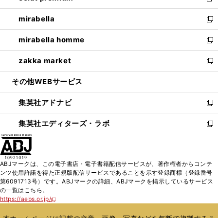
新
開
ウ
ン
ウ
し
mirabella
く
で
ド
ィ
い
新
開
ウ
ン
ウ
し
mirabella homme
く
で
ド
ィ
い
新
開
ウ
ン
ウ
し
zakka market
く
で
ド
ィ
い
新
開
ウ
ン
ウ
し
その他WEBサービス
く
で
ド
ィ
い
開
ウ
ン
ウ
集英社アドナビ
く
で
ド
ィ
新
開
ウ
ン
し
集英社エディターズ・ラボ
く
で
ド
い
新
開
ウ
ウ
し
く
で
ィ
い
開
ン
ウ
ABJマークは、この電子書店・電子書籍配信サービスが、著作権者からコンテ
く
ド
ィ
ンツ使用許諾を得た正規版配信サービスであることを示す登録商標（登録番号
ウ
ン
第6091713号）です。ABJマークの詳細、ABJマークを掲示しているサービス
で
ド
の一覧はこちら。
開
ウ
https://aebs.or.jp/
新
く
で
し
い
開