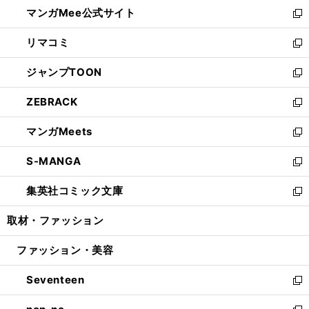
ウ
し
マンガMee公式サイト
く
ド
ィ
い
新
ウ
ン
ウ
し
リマコミ
で
ド
ィ
い
新
開
ウ
ン
ウ
し
ジャンプTOON
く
で
ド
ィ
い
新
開
ウ
ン
ウ
し
ZEBRACK
く
で
ド
ィ
い
新
開
ウ
ン
ウ
し
マンガMeets
く
で
ド
ィ
い
新
開
ウ
ン
ウ
し
S-MANGA
く
で
ド
ィ
い
新
開
ウ
ン
ウ
し
集英社コミック文庫
く
で
ド
ィ
い
新
開
ウ
ン
ウ
し
取材・ファッション
く
で
ド
ィ
い
開
ウ
ン
ウ
ファッション・美容
く
で
ド
ィ
開
ウ
ン
Seventeen
く
で
ド
新
開
ウ
し