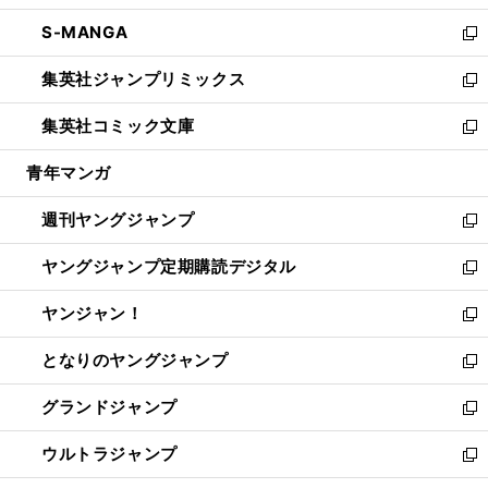
開
ウ
ン
ウ
し
S-MANGA
く
で
ド
ィ
い
新
開
ウ
ン
ウ
し
集英社ジャンプリミックス
く
で
ド
ィ
い
新
開
ウ
ン
ウ
し
集英社コミック文庫
く
で
ド
ィ
い
新
開
ウ
ン
ウ
し
青年マンガ
く
で
ド
ィ
い
開
ウ
ン
ウ
週刊ヤングジャンプ
く
で
ド
ィ
新
開
ウ
ン
し
ヤングジャンプ定期購読デジタル
く
で
ド
い
新
開
ウ
ウ
し
ヤンジャン！
く
で
ィ
い
新
開
ン
ウ
し
となりのヤングジャンプ
く
ド
ィ
い
新
ウ
ン
ウ
し
グランドジャンプ
で
ド
ィ
い
新
開
ウ
ン
ウ
し
ウルトラジャンプ
く
で
ド
ィ
い
新
開
ウ
ン
ウ
し