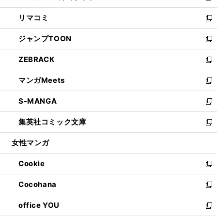
ウ
ン
ウ
し
リマコミ
で
ド
ィ
い
新
開
ウ
ン
ウ
し
ジャンプTOON
く
で
ド
ィ
い
新
開
ウ
ン
ウ
し
ZEBRACK
く
で
ド
ィ
い
新
開
ウ
ン
ウ
し
マンガMeets
く
で
ド
ィ
い
新
開
ウ
ン
ウ
し
S-MANGA
く
で
ド
ィ
い
新
開
ウ
ン
ウ
し
集英社コミック文庫
く
で
ド
ィ
い
新
開
ウ
ン
ウ
し
女性マンガ
く
で
ド
ィ
い
開
ウ
ン
ウ
Cookie
く
で
ド
ィ
新
開
ウ
ン
し
Cocohana
く
で
ド
い
新
開
ウ
ウ
し
office YOU
く
で
ィ
い
新
開
ン