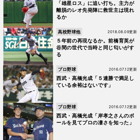
「雄星ロス」に追い打ち。主力が
離脱のレオ先発陣に救世主は現れ
るか
高校野球他
2018.08.09更新
５年前の再現なるか。前橋育英が
谷間の世代で当時と同じ匂いがす
る
プロ野球
2016.07.12更新
西武・高橋光成「５連勝で満足し
ている余裕はないです」
プロ野球
2016.07.12更新
西武・高橋光成「岸孝之さんのボ
ールを見てプロの凄さを知った」