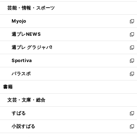
開
ウ
ン
ウ
し
芸能・情報・スポーツ
く
で
ド
ィ
い
開
ウ
ン
ウ
Myojo
く
で
ド
ィ
新
開
ウ
ン
し
週プレNEWS
く
で
ド
い
新
開
ウ
ウ
し
週プレ グラジャパ!
く
で
ィ
い
新
開
ン
ウ
し
Sportiva
く
ド
ィ
い
新
ウ
ン
ウ
し
パラスポ
で
ド
ィ
い
新
開
ウ
ン
ウ
し
書籍
く
で
ド
ィ
い
開
ウ
ン
ウ
文芸・文庫・総合
く
で
ド
ィ
開
ウ
ン
すばる
く
で
ド
新
開
ウ
し
小説すばる
く
で
い
新
開
ウ
し