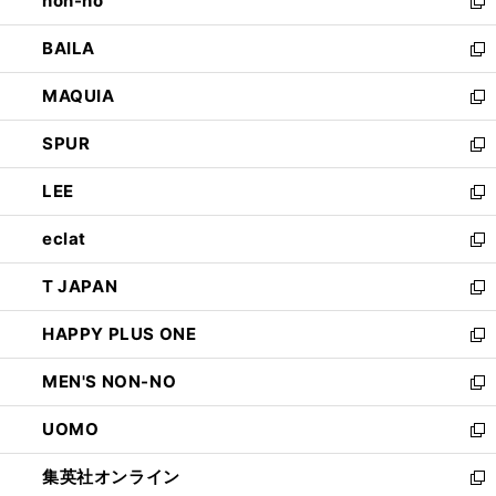
non-no
く
で
い
新
開
ウ
し
BAILA
く
ィ
い
新
ン
ウ
し
MAQUIA
ド
ィ
い
新
ウ
ン
ウ
し
SPUR
で
ド
ィ
い
新
開
ウ
ン
ウ
し
LEE
く
で
ド
ィ
い
新
開
ウ
ン
ウ
し
eclat
く
で
ド
ィ
い
新
開
ウ
ン
ウ
し
T JAPAN
く
で
ド
ィ
い
新
開
ウ
ン
ウ
し
HAPPY PLUS ONE
く
で
ド
ィ
い
新
開
ウ
ン
ウ
し
MEN'S NON-NO
く
で
ド
ィ
い
新
開
ウ
ン
ウ
し
UOMO
く
で
ド
ィ
い
新
開
ウ
ン
ウ
し
集英社オンライン
く
で
ド
ィ
い
新