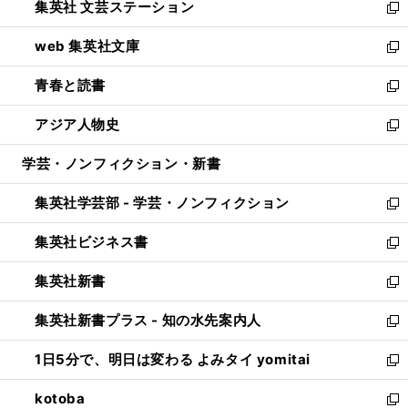
集英社 文芸ステーション
く
ィ
い
新
ン
ウ
し
web 集英社文庫
ド
ィ
い
新
ウ
ン
ウ
し
青春と読書
で
ド
ィ
い
新
開
ウ
ン
ウ
し
アジア人物史
く
で
ド
ィ
い
新
開
ウ
ン
ウ
し
学芸・ノンフィクション・新書
く
で
ド
ィ
い
開
ウ
ン
ウ
集英社学芸部 - 学芸・ノンフィクション
く
で
ド
ィ
新
開
ウ
ン
し
集英社ビジネス書
く
で
ド
い
新
開
ウ
ウ
し
集英社新書
く
で
ィ
い
新
開
ン
ウ
し
集英社新書プラス - 知の水先案内人
く
ド
ィ
い
新
ウ
ン
ウ
し
1日5分で、明日は変わる よみタイ yomitai
で
ド
ィ
い
新
開
ウ
ン
ウ
し
kotoba
く
で
ド
ィ
い
新