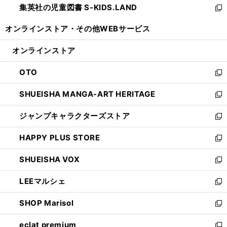
集英社の児童図書 S-KIDS.LAND
く
で
ド
い
新
開
ウ
ウ
し
オンラインストア・
その他WEBサービス
く
で
ィ
い
開
ン
ウ
オンラインストア
く
ド
ィ
ウ
ン
OTO
で
ド
新
開
ウ
し
SHUEISHA MANGA-ART HERITAGE
く
で
い
新
開
ウ
し
ジャンプキャラクターズストア
く
ィ
い
新
ン
ウ
し
HAPPY PLUS STORE
ド
ィ
い
新
ウ
ン
ウ
し
SHUEISHA VOX
で
ド
ィ
い
新
開
ウ
ン
ウ
し
LEEマルシェ
く
で
ド
ィ
い
新
開
ウ
ン
ウ
し
SHOP Marisol
く
で
ド
ィ
い
新
開
ウ
ン
ウ
し
eclat premium
く
で
ド
ィ
い