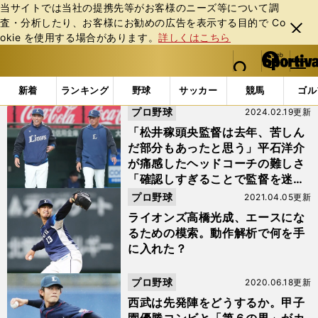
当サイトでは当社の提携先等がお客様のニーズ等について調
査・分析したり、お客様にお勧めの広告を表⽰する⽬的で Co
閉じ
okie を使⽤する場合があります。
詳しくはこちら
る
マイペ
web Sportiva (webスポルティーバ)
検索
メニュ
we
ー
「#高橋光成」の最新ニュース・ 情報
b
ジ
新着
ランキング
野球
サッカー
競馬
ゴル
ス
プロ野球
2024.02.19更新
ポ
ル
「松井稼頭央監督は去年、苦しん
テ
だ部分もあったと思う」平石洋介
ィ
が痛感したヘッドコーチの難しさ
ー
「確認しすぎることで監督を迷わ
バ
せてないか...」
プロ野球
2021.04.05更新
ライオンズ高橋光成、エースにな
るための模索。動作解析で何を手
に入れた？
プロ野球
2020.06.18更新
西武は先発陣をどうするか。甲子