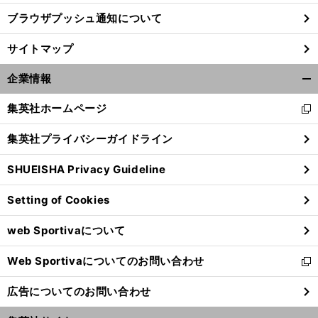
ブラウザプッシュ通知について
サイトマップ
企業情報
開
く/
集英社ホームページ
新
閉
し
じ
集英社プライバシーガイドライン
い
る
ウ
SHUEISHA Privacy Guideline
ィ
ン
Setting of Cookies
ド
ウ
web Sportivaについて
で
開
Web Sportivaについてのお問い合わせ
く
新
し
広告についてのお問い合わせ
い
ウ