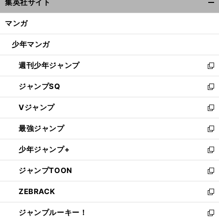
集英社サイト
ィ
開
ン
く/
マンガ
ド
閉
ウ
じ
少年マンガ
で
る
開
週刊少年ジャンプ
く
新
し
ジャンプSQ
い
新
ウ
し
Vジャンプ
ィ
い
新
ン
ウ
し
最強ジャンプ
ド
ィ
い
新
ウ
ン
ウ
し
少年ジャンプ+
で
ド
ィ
い
新
開
ウ
ン
ウ
し
ジャンプTOON
く
で
ド
ィ
い
新
開
ウ
ン
ウ
し
ZEBRACK
く
で
ド
ィ
い
新
開
ウ
ン
ウ
し
ジャンプルーキー！
く
で
ド
ィ
い
新