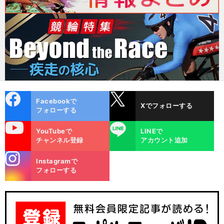
cebo
X
Facebookで
Xでフォローする
ok
フォローする
uTube
LINE
YouTubeで
LINEで
チャンネル登録
アカウント追加
stagra
Instagramで
m
フォローする