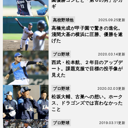
園優勝コンビと「第６の男」がカ
ギ
高校野球他
2025.09.25更新
高橋光成が甲子園で驚きの進化。
淺間大基の横浜に圧勝、優勝を遂
げた
プロ野球
2020.03.14更新
西武・松本航、２年目のアップデ
ート。課題克服で目標の投手像が
見えた
プロ野球
2020.02.03更新
松坂大輔、古巣への想い。ホーク
ス、ドラゴンズでは言わなかった
こと
プロ野球
2019.03.11更新