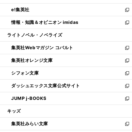
開
ウ
ン
ウ
し
e!集英社
く
で
ド
ィ
い
新
開
ウ
ン
ウ
し
情報・知識＆オピニオン imidas
く
で
ド
ィ
い
新
開
ウ
ン
ウ
し
ライトノベル・ノベライズ
く
で
ド
ィ
い
開
ウ
ン
ウ
集英社Webマガジン コバルト
く
で
ド
ィ
新
開
ウ
ン
し
集英社オレンジ文庫
く
で
ド
い
新
開
ウ
ウ
し
シフォン文庫
く
で
ィ
い
新
開
ン
ウ
し
ダッシュエックス文庫公式サイト
く
ド
ィ
い
新
ウ
ン
ウ
し
JUMP j-BOOKS
で
ド
ィ
い
新
開
ウ
ン
ウ
し
キッズ
く
で
ド
ィ
い
開
ウ
ン
ウ
集英社みらい文庫
く
で
ド
ィ
新
開
ウ
ン
し