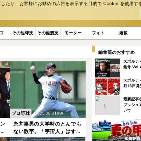
たり、お客様にお勧めの広告を表⽰する⽬的で Cookie を使⽤す
フ
その他球技
その他競技
モーター
フォト
連載
編集部のおすすめ
スポルテ
集号 Vol
スポルテ
月16日発
最新記事
プッシュ
いて
プロ野球
2025.08.01更新
セン
糸井嘉男の大学時のとんでも
、広
ない数字。「宇宙人」はすべ
池
てが規格外だった