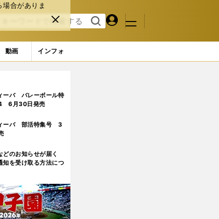
る場合がありま
マイペ
閉じ
検索
メニュ
ー
る
す
ジ
る
動画
インフォ
ィーバ バレーボール特
.4 6月30日発売
ィーバ 部活特集号 3
売
などのお知らせが届く
通知を受け取る方法につ