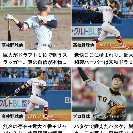
キロ右腕・宮原廉が"上位指
涼介に堂々のライバル宣
名確実"と言われるワケ
「ポジションを獲りにい
高校野球他
高校野球他
2020.09.14更新
2019.06.27更新
巨人がドラフト１位で狙うス
豪快ここに極まれり。近
ラッガー。謎の自信が本物に
和製ハーパーは来秋ドラ
近づいている
確実だ
高校野球他
プロ野球
2019.01.16更新
2017.07.19更新
無名の存在→近大４番→ジャ
ハタケで鍛えたハタケ。