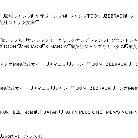
プ
最強ジャンプ
少年ジャンプ+
ジャンプTOON
ZEBRACK
ジ
新
新
新
新
新
英社コミック文庫
し
新
し
し
し
し
い
い
し
い
い
い
ウ
ウ
い
ウ
ウ
ウ
購読デジタル
ヤンジャン！
となりのヤングジャンプ
グランドジ
新
新
新
ィ
ィ
ウ
ィ
ィ
ィ
プTOON
ZEBRACK
S-MANGA
集英社ジャンプリミックス
集英
新
し
新
し
新
し
新
ン
ン
ィ
ン
ン
ン
し
い
し
い
し
い
し
ド
ド
ン
ド
ド
ド
い
ウ
い
ウ
い
ウ
い
ウ
ウ
ド
ウ
ウ
ウ
マンガMee公式サイト
リマコミ
ジャンプTOON
ZEBRACK
マン
新
新
新
新
ウ
ィ
ウ
ィ
ウ
ィ
ウ
で
で
ウ
で
で
で
し
し
し
し
し
ィ
ン
ィ
ン
ィ
ン
ィ
開
開
で
開
開
開
い
い
い
い
い
ン
ド
ン
ド
ン
ド
ン
く
く
開
く
く
く
ウ
ウ
ウ
ウ
ウ
ド
ウ
ド
ウ
ド
ウ
ド
ee公式サイト
リマコミ
ジャンプTOON
ZEBRACK
マンガMeet
く
新
新
新
新
ィ
ィ
ィ
ィ
ィ
ウ
で
ウ
で
ウ
で
ウ
し
し
し
し
ン
ン
ン
ン
ン
で
開
で
開
で
開
で
い
い
い
い
ド
ド
ド
ド
ド
開
く
開
く
開
く
開
ウ
ウ
ウ
ウ
ウ
ウ
ウ
ウ
ウ
PUR
LEE
eclat
T JAPAN
HAPPY PLUS ONE
MEN'S NON-
く
く
く
く
新
新
新
新
新
ィ
ィ
ィ
ィ
で
で
で
で
で
し
し
し
し
し
ン
ン
ン
ン
開
開
開
開
開
い
い
い
い
い
ド
ド
ド
ド
く
く
く
く
く
ウ
ウ
ウ
ウ
ウ
ウ
ウ
ウ
ウ
Sportiva
パラスポ
新
新