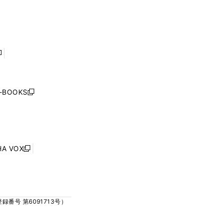
ィ
ィ
で
で
ン
ン
開
開
ド
ド
く
く
ウ
ウ
で
で
開
開
く
く
し
い
ウ
j-BOOKS
新
ィ
し
ン
い
ド
ウ
ウ
ィ
で
ン
HA VOX
開
新
ド
く
し
ウ
い
で
ウ
開
ィ
く
号 第6091713号）
ン
ド