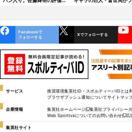
パン入り。佐藤輝明の評価が
キャラの巨人・畠世周が
うなぎ登りだ
初勝利に挑む
ebo
X
YouTube
Facebookで
Xでフォローする
ok
フォローする
サービス
推奨環境
集英社ID・スポルティーバIDとは
ブラウザプッシュ通知について
サイトマッ
企業情報
集英社ホームページ
集英社プライバシー
新
Web Sportivaについてのお問い合わせ
広
し
新
い
し
集英社サイト
ウ
い