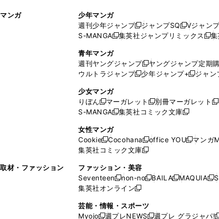
ィ
ウ
マンガ
少年マンガ
ン
ィ
週刊少年ジャンプ
ジャンプSQ
Vジャン
ド
ン
新
新
S-MANGA
集英社ジャンプリミックス
集
ウ
ド
新
し
し
新
で
ウ
し
い
い
し
青年マンガ
開
で
い
ウ
ウ
い
週刊ヤングジャンプ
ヤングジャンプ定期
新
く
開
ウ
ィ
ィ
ウ
ウルトラジャンプ
少年ジャンプ+
ジャン
新
し
新
く
ィ
ン
ン
ィ
し
い
し
ン
ド
ド
ン
少女マンガ
い
ウ
い
ド
ウ
ウ
ド
りぼん
マーガレット
別冊マーガレット
新
新
新
ウ
ィ
ウ
ウ
で
で
ウ
S-MANGA
集英社コミック文庫
し
新
し
新
ィ
ン
ィ
で
開
開
で
い
し
い
し
ン
ド
ン
女性マンガ
開
く
く
開
ウ
い
ウ
い
ド
ウ
ド
Cookie
Cocohana
office YOU
マンガM
く
く
新
新
新
ィ
ウ
ィ
ウ
ウ
で
ウ
集英社コミック文庫
し
新
し
し
ン
ィ
ン
ィ
で
開
で
い
し
い
い
ド
ン
ド
ン
取材・ファッション
ファッション・美容
開
く
開
ウ
い
ウ
ウ
ウ
ド
ウ
ド
Seventeen
non-no
BAILA
MAQUIA
S
く
く
新
新
新
新
ィ
ウ
ィ
ィ
で
ウ
で
ウ
集英社オンライン
し
新
し
し
し
ン
ィ
ン
ン
開
で
開
で
い
し
い
い
い
ド
ン
ド
ド
芸能・情報・スポーツ
く
開
く
開
ウ
い
ウ
ウ
ウ
ウ
ド
ウ
ウ
Myojo
週プレNEWS
週プレ グラジャパ!
く
く
新
新
新