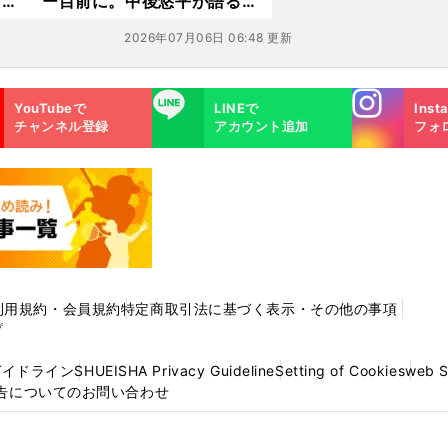
プロ
ー目前に。中後悠平が語る波
乱万丈の１年
2026年07月06日 06:48 更新
Instagra
LINE
YouTubeで
LINEで
Inst
m
チャンネル登録
アカウント追加
フォ
利用規約・会員規約
特定商取引法に基づく表示・その他の事項
プ
ガイドライン
SHUEISHA Privacy Guideline
Setting of Cookies
web 
告についてのお問い合わせ