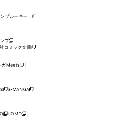
ャンプルーキー！
新
し
い
ウ
ャンプ
新
ィ
社コミック文庫
し
新
ン
い
し
ド
ウ
い
ウ
ガMeets
新
ィ
ウ
で
し
ン
ィ
開
い
ド
ン
く
ウ
ウ
ド
s
S-MANGA
新
新
ィ
で
ウ
し
し
ン
開
で
い
い
ド
く
開
ウ
ウ
ウ
NO
UOMO
く
新
新
ィ
ィ
で
し
し
ン
ン
開
い
い
ド
ド
く
ウ
ウ
ウ
ウ