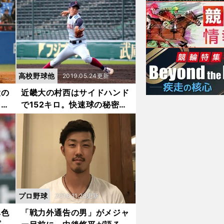
言
く」
高校野球他
2019.05.24更新
大の
近畿大の村西はサイドハンド
１が
で152キロ。快速球の秘密は
左足にあり
プロ野球
2016.11.28更新
異色
「戦力外通告の男」がメジャ