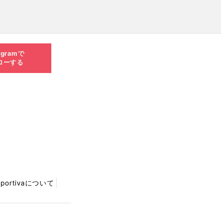
agramで
ローする
Sportivaについて