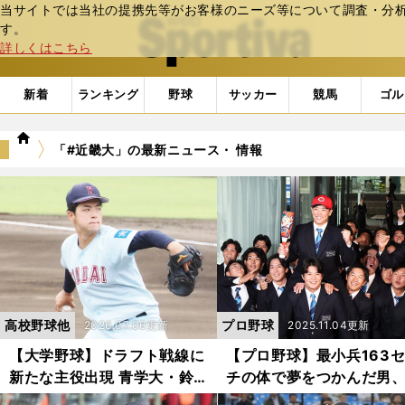
当サイトでは当社の提携先等がお客様のニーズ等について調査・分析し
web Sportiva (webスポルティーバ)
す。
詳しくはこちら
新着
ランキング
野球
サッカー
競馬
ゴル
we
「#近畿大」の最新ニュース・ 情報
b
ス
ポ
ル
テ
ィ
ー
バ
高校野球他
プロ野球
2026.07.06更新
2025.11.04更新
【大学野球】ドラフト戦線に
【プロ野球】最小兵163
新たな主役出現 青学大・鈴
チの体で夢をつかんだ男
木泰成も認めた近畿大の154
島３位・勝田成 憧れの菊