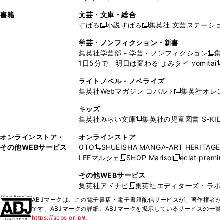
ィ
ウ
ィ
ィ
ィ
で
ウ
で
で
し
し
ン
ィ
ン
ン
ン
書籍
文芸・文庫・総合
開
で
開
開
い
い
ド
ン
ド
ド
ド
すばる
小説すばる
集英社 文芸ステーシ
く
開
く
く
新
新
ウ
ウ
ウ
ド
ウ
ウ
ウ
く
し
し
ィ
ィ
学芸・ノンフィクション・新書
で
ウ
で
で
で
い
い
ン
ン
集英社学芸部 - 学芸・ノンフィクション
開
で
開
開
開
新
ウ
ウ
ド
ド
1日5分で、明日は変わる よみタイ yomitai
く
開
く
く
く
し
新
ィ
ィ
ウ
ウ
く
い
ン
ン
ライトノベル・ノベライズ
で
で
ウ
ド
ド
集英社Webマガジン コバルト
集英社オレ
開
開
新
ィ
ウ
ウ
く
く
し
ン
キッズ
で
で
い
ド
集英社みらい文庫
集英社の児童図書 S-KID
開
開
新
ウ
ウ
く
く
し
ィ
オンラインストア・
オンラインストア
で
い
ン
その他WEBサービス
OTO
SHUEISHA MANGA-ART HERITAGE
開
新
ウ
ド
LEEマルシェ
SHOP Marisol
eclat prem
く
し
新
新
ィ
ウ
い
し
し
ン
その他WEBサービス
で
ウ
い
い
ド
集英社アドナビ
集英社エディターズ・ラ
開
新
ィ
ウ
ウ
ウ
く
し
ABJマークは、この電子書店・電子書籍配信サービスが、著作権者か
ン
ィ
ィ
で
い
です。ABJマークの詳細、ABJマークを掲示しているサービスの一
ド
ン
ン
開
https://aebs.or.jp/
ウ
新