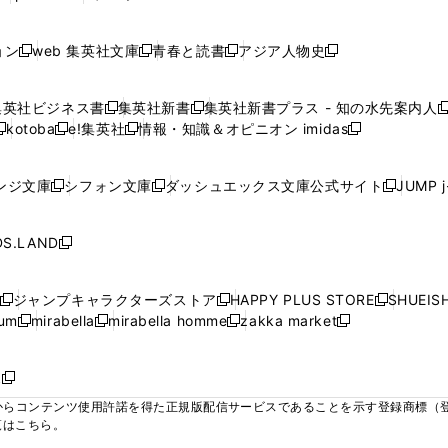
ィ
ィ
ィ
ィ
ィ
で
で
で
で
し
し
し
ン
ン
ン
ン
ン
開
開
開
開
い
い
い
ド
ド
ド
ド
ド
ョン
web 集英社文庫
青春と読書
アジア人物史
く
く
く
く
新
新
新
新
ウ
ウ
ウ
ウ
ウ
ウ
ウ
ウ
し
し
し
し
ィ
ィ
ィ
で
で
で
で
で
い
い
い
い
ン
ン
ン
集英社ビジネス書
集英社新書
集英社新書プラス - 知の水先案内人
開
開
開
開
開
新
新
新
ウ
ウ
ウ
ウ
ド
ド
ド
kotoba
e!集英社
情報・知識＆オピニオン imidas
く
く
く
く
く
新
し
新
し
新
ィ
ィ
ィ
ィ
ウ
ウ
ウ
し
し
い
し
い
し
ン
ン
ン
ン
で
で
で
い
い
ウ
い
ウ
い
ド
ド
ド
ド
ンジ文庫
シフォン文庫
ダッシュエックス文庫公式サイト
JUMP 
開
開
開
新
新
新
ウ
ウ
ィ
ウ
ィ
ウ
ウ
ウ
ウ
ウ
く
く
く
し
し
し
ィ
ィ
ン
ィ
ン
ィ
で
で
で
で
い
い
い
ン
ン
ド
ン
ド
ン
S.LAND
開
開
開
開
新
ウ
ウ
ウ
ド
ド
ウ
ド
ウ
ド
く
く
く
く
し
ィ
ィ
ィ
ウ
ウ
で
ウ
で
ウ
い
ン
ン
ン
ジャンプキャラクターズストア
HAPPY PLUS STORE
SHUEIS
で
で
開
で
開
で
新
新
新
ウ
ド
ド
ド
ium
mirabella
mirabella homme
zakka market
開
開
く
開
く
開
し
新
新
新
し
新
し
ィ
ウ
ウ
ウ
く
く
く
く
い
し
し
い
し
し
い
ン
で
で
で
ウ
い
い
ウ
い
い
ウ
ド
ボ
開
開
開
新
ィ
ウ
ウ
ィ
ウ
ウ
ィ
ウ
く
く
く
し
らコンテンツ使用許諾を得た正規版配信サービスであることを示す登録商標（登録番
ン
ィ
ィ
ン
ィ
ィ
ン
で
い
覧はこちら。
ド
ン
ン
ド
ン
ン
ド
開
ウ