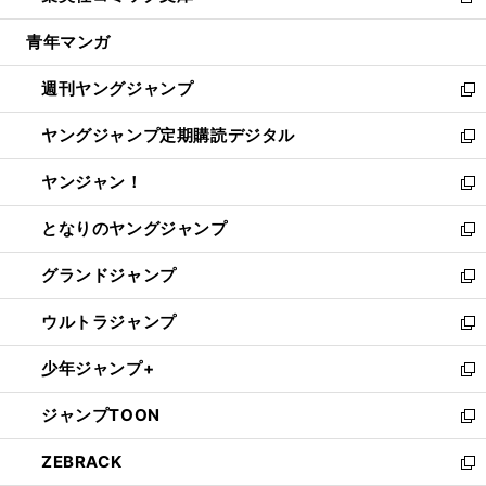
新
開
ウ
ン
ウ
し
青年マンガ
く
で
ド
ィ
い
開
ウ
ン
ウ
週刊ヤングジャンプ
く
で
ド
ィ
新
開
ウ
ン
し
ヤングジャンプ定期購読デジタル
く
で
ド
い
新
開
ウ
ウ
し
ヤンジャン！
く
で
ィ
い
新
開
ン
ウ
し
となりのヤングジャンプ
く
ド
ィ
い
新
ウ
ン
ウ
し
グランドジャンプ
で
ド
ィ
い
新
開
ウ
ン
ウ
し
ウルトラジャンプ
く
で
ド
ィ
い
新
開
ウ
ン
ウ
し
少年ジャンプ+
く
で
ド
ィ
い
新
開
ウ
ン
ウ
し
ジャンプTOON
く
で
ド
ィ
い
新
開
ウ
ン
ウ
し
ZEBRACK
く
で
ド
ィ
い
新
開