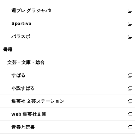
開
ウ
ウ
し
週プレ グラジャパ!
く
で
ィ
い
新
開
ン
ウ
し
Sportiva
く
ド
ィ
い
新
ウ
ン
ウ
し
パラスポ
で
ド
ィ
い
新
開
ウ
ン
ウ
し
書籍
く
で
ド
ィ
い
開
ウ
ン
ウ
文芸・文庫・総合
く
で
ド
ィ
開
ウ
ン
すばる
く
で
ド
新
開
ウ
し
小説すばる
く
で
い
新
開
ウ
し
集英社 文芸ステーション
く
ィ
い
新
ン
ウ
し
web 集英社文庫
ド
ィ
い
新
ウ
ン
ウ
し
青春と読書
で
ド
ィ
い
新
開
ウ
ン
ウ
し