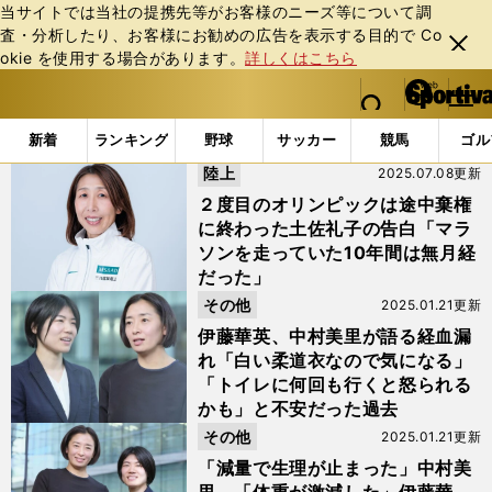
当サイトでは当社の提携先等がお客様のニーズ等について調
査・分析したり、お客様にお勧めの広告を表⽰する⽬的で Co
閉じ
okie を使⽤する場合があります。
詳しくはこちら
る
マイペ
web Sportiva (webスポルティーバ)
検索
メニュ
we
ー
「#生理」の最新ニュース・ 情報
b
ジ
新着
ランキング
野球
サッカー
競馬
ゴル
ス
陸上
2025.07.08更新
ポ
ル
２度目のオリンピックは途中棄権
テ
に終わった土佐礼子の告白「マラ
ィ
ソンを走っていた10年間は無月経
ー
だった」
バ
その他
2025.01.21更新
伊藤華英、中村美里が語る経血漏
れ「白い柔道衣なので気になる」
「トイレに何回も行くと怒られる
かも」と不安だった過去
その他
2025.01.21更新
「減量で生理が止まった」中村美