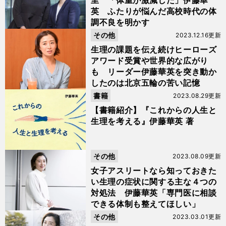
里 「体重が激減した」伊藤華
英 ふたりが悩んだ高校時代の体
調不良を明かす
その他
2023.12.16更新
生理の課題を伝え続けヒーローズ
アワード受賞や世界的な広がり
も リーダー伊藤華英を突き動か
したのは北京五輪の苦い記憶
書籍
2023.08.29更新
【書籍紹介】『これからの人生と
生理を考える』伊藤華英 著
その他
2023.08.09更新
女子アスリートなら知っておきた
い生理の症状に関する主な４つの
対処法 伊藤華英「専門医に相談
できる体制も整えてほしい」
その他
2023.03.01更新