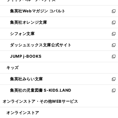
ド
ィ
い
開
ウ
ン
ウ
集英社Webマガジン コバルト
く
で
ド
ィ
新
開
ウ
ン
し
集英社オレンジ文庫
く
で
ド
い
新
開
ウ
ウ
し
シフォン文庫
く
で
ィ
い
新
開
ン
ウ
し
ダッシュエックス文庫公式サイト
く
ド
ィ
い
新
ウ
ン
ウ
し
JUMP j-BOOKS
で
ド
ィ
い
新
開
ウ
ン
ウ
し
キッズ
く
で
ド
ィ
い
開
ウ
ン
ウ
集英社みらい文庫
く
で
ド
ィ
新
開
ウ
ン
し
集英社の児童図書 S-KIDS.LAND
く
で
ド
い
新
開
ウ
ウ
し
オンラインストア・
その他WEBサービス
く
で
ィ
い
開
ン
ウ
オンラインストア
く
ド
ィ