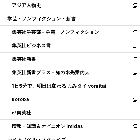
アジア人物史
く
で
ド
ィ
い
新
開
ウ
ン
ウ
し
学芸・ノンフィクション・新書
く
で
ド
ィ
い
開
ウ
ン
ウ
集英社学芸部 - 学芸・ノンフィクション
く
で
ド
ィ
新
開
ウ
ン
し
集英社ビジネス書
く
で
ド
い
新
開
ウ
ウ
し
集英社新書
く
で
ィ
い
新
開
ン
ウ
し
集英社新書プラス - 知の水先案内人
く
ド
ィ
い
新
ウ
ン
ウ
し
1日5分で、明日は変わる よみタイ yomitai
で
ド
ィ
い
新
開
ウ
ン
ウ
し
kotoba
く
で
ド
ィ
い
新
開
ウ
ン
ウ
し
e!集英社
く
で
ド
ィ
い
新
開
ウ
ン
ウ
し
情報・知識＆オピニオン imidas
く
で
ド
ィ
い
新
開
ウ
ン
ウ
し
ライトノベル・ノベライズ
く
で