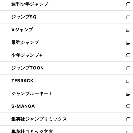
週刊少年ジャンプ
く
新
し
ジャンプSQ
い
新
ウ
し
Vジャンプ
ィ
い
新
ン
ウ
し
最強ジャンプ
ド
ィ
い
新
ウ
ン
ウ
し
少年ジャンプ+
で
ド
ィ
い
新
開
ウ
ン
ウ
し
ジャンプTOON
く
で
ド
ィ
い
新
開
ウ
ン
ウ
し
ZEBRACK
く
で
ド
ィ
い
新
開
ウ
ン
ウ
し
ジャンプルーキー！
く
で
ド
ィ
い
新
開
ウ
ン
ウ
し
S-MANGA
く
で
ド
ィ
い
新
開
ウ
ン
ウ
し
集英社ジャンプリミックス
く
で
ド
ィ
い
新
開
ウ
ン
ウ
し
集英社コミック文庫
く
で
ド
ィ
い