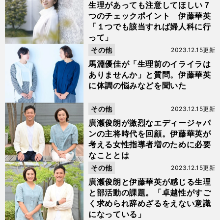
生理があっても注意してほしい７
つのチェックポイント 伊藤華英
「１つでも該当すれば婦人科に行
って」
その他
2023.12.15更新
馬淵優佳が「生理前のイライラは
ありませんか」と質問。伊藤華英
に体調の悩みなどを聞いた
その他
2023.12.15更新
廣瀬俊朗が激烈なエディージャパ
ンの主将時代を回顧。伊藤華英が
考える女性指導者増のために必要
なこととは
その他
2023.12.15更新
廣瀬俊朗と伊藤華英が感じる生理
と部活動の課題。「卓越性がすご
く求められ辞めざるをえない意識
になっている」