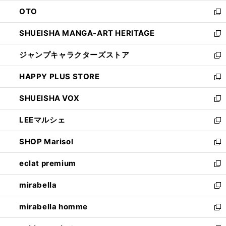
ウ
ン
OTO
で
ド
新
開
ウ
し
SHUEISHA MANGA-ART HERITAGE
く
で
い
新
開
ウ
し
ジャンプキャラクターズストア
く
ィ
い
新
ン
ウ
し
HAPPY PLUS STORE
ド
ィ
い
新
ウ
ン
ウ
し
SHUEISHA VOX
で
ド
ィ
い
新
開
ウ
ン
ウ
し
LEEマルシェ
く
で
ド
ィ
い
新
開
ウ
ン
ウ
し
SHOP Marisol
く
で
ド
ィ
い
新
開
ウ
ン
ウ
し
eclat premium
く
で
ド
ィ
い
新
開
ウ
ン
ウ
し
mirabella
く
で
ド
ィ
い
新
開
ウ
ン
ウ
し
mirabella homme
く
で
ド
ィ
い
新
開
ウ
ン
ウ
し