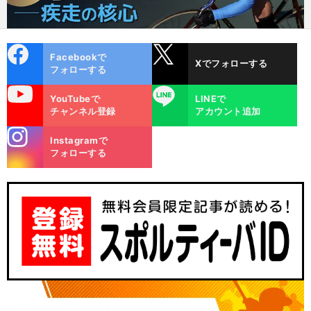
cebo
X
Facebookで
Xでフォローする
ok
フォローする
uTube
LINE
YouTubeで
LINEで
チャンネル登録
アカウント追加
stagra
Instagramで
m
フォローする