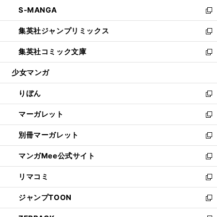
ウ
ン
ウ
し
S-MANGA
く
で
ド
ィ
い
新
開
ウ
ン
ウ
し
集英社ジャンプリミックス
く
で
ド
ィ
い
新
開
ウ
ン
ウ
し
集英社コミック文庫
く
で
ド
ィ
い
新
開
ウ
ン
ウ
し
少女マンガ
く
で
ド
ィ
い
開
ウ
ン
ウ
りぼん
く
で
ド
ィ
新
開
ウ
ン
し
マーガレット
く
で
ド
い
新
開
ウ
ウ
し
別冊マーガレット
く
で
ィ
い
新
開
ン
ウ
し
マンガMee公式サイト
く
ド
ィ
い
新
ウ
ン
ウ
し
リマコミ
で
ド
ィ
い
新
開
ウ
ン
ウ
し
ジャンプTOON
く
で
ド
ィ
い
新
開
ウ
ン
ウ
し