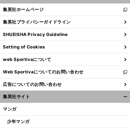
開
く/
集英社ホームページ
新
閉
し
じ
集英社プライバシーガイドライン
い
る
ウ
SHUEISHA Privacy Guideline
ィ
ン
Setting of Cookies
ド
ウ
web Sportivaについて
で
開
Web Sportivaについてのお問い合わせ
く
新
し
広告についてのお問い合わせ
い
ウ
集英社サイト
ィ
開
ン
く/
マンガ
ド
閉
ウ
じ
少年マンガ
で
る
開