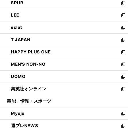
SPUR
で
ド
ィ
い
新
開
ウ
ン
ウ
し
LEE
く
で
ド
ィ
い
新
開
ウ
ン
ウ
し
eclat
く
で
ド
ィ
い
新
開
ウ
ン
ウ
し
T JAPAN
く
で
ド
ィ
い
新
開
ウ
ン
ウ
し
HAPPY PLUS ONE
く
で
ド
ィ
い
新
開
ウ
ン
ウ
し
MEN'S NON-NO
く
で
ド
ィ
い
新
開
ウ
ン
ウ
し
UOMO
く
で
ド
ィ
い
新
開
ウ
ン
ウ
し
集英社オンライン
く
で
ド
ィ
い
新
開
ウ
ン
ウ
し
芸能・情報・スポーツ
く
で
ド
ィ
い
開
ウ
ン
ウ
Myojo
く
で
ド
ィ
新
開
ウ
ン
し
週プレNEWS
く
で
ド
い
新