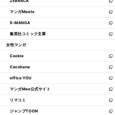
ZEBRACK
く
で
ド
ィ
い
新
開
ウ
ン
ウ
し
マンガMeets
く
で
ド
ィ
い
新
開
ウ
ン
ウ
し
S-MANGA
く
で
ド
ィ
い
新
開
ウ
ン
ウ
し
集英社コミック文庫
く
で
ド
ィ
い
新
開
ウ
ン
ウ
し
女性マンガ
く
で
ド
ィ
い
開
ウ
ン
ウ
Cookie
く
で
ド
ィ
新
開
ウ
ン
し
Cocohana
く
で
ド
い
新
開
ウ
ウ
し
office YOU
く
で
ィ
い
新
開
ン
ウ
し
マンガMee公式サイト
く
ド
ィ
い
新
ウ
ン
ウ
し
リマコミ
で
ド
ィ
い
新
開
ウ
ン
ウ
し
ジャンプTOON
く
で
ド
ィ
い
新