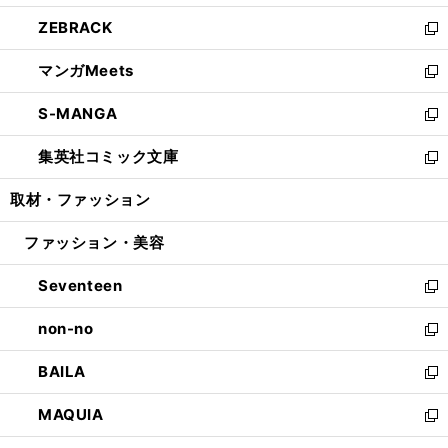
開
ウ
ン
ウ
し
ZEBRACK
く
で
ド
ィ
い
新
開
ウ
ン
ウ
し
マンガMeets
く
で
ド
ィ
い
新
開
ウ
ン
ウ
し
S-MANGA
く
で
ド
ィ
い
新
開
ウ
ン
ウ
し
集英社コミック文庫
く
で
ド
ィ
い
新
開
ウ
ン
ウ
し
取材・ファッション
く
で
ド
ィ
い
開
ウ
ン
ウ
ファッション・美容
く
で
ド
ィ
開
ウ
ン
Seventeen
く
で
ド
新
開
ウ
し
non-no
く
で
い
新
開
ウ
し
BAILA
く
ィ
い
新
ン
ウ
し
MAQUIA
ド
ィ
い
新
ウ
ン
ウ
し