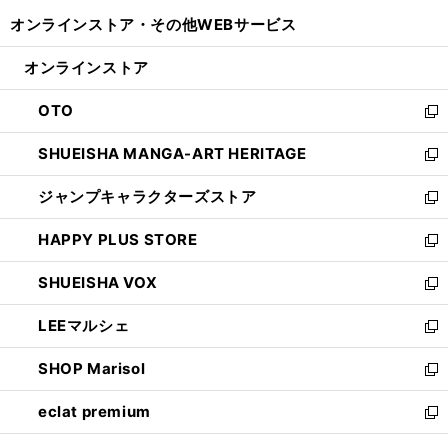
開
ウ
ウ
し
オンラインストア・
その他WEBサービス
く
で
ィ
い
開
ン
ウ
オンラインストア
く
ド
ィ
ウ
ン
OTO
で
ド
新
開
ウ
し
SHUEISHA MANGA-ART HERITAGE
く
で
い
新
開
ウ
し
ジャンプキャラクターズストア
く
ィ
い
新
ン
ウ
し
HAPPY PLUS STORE
ド
ィ
い
新
ウ
ン
ウ
し
SHUEISHA VOX
で
ド
ィ
い
新
開
ウ
ン
ウ
し
LEEマルシェ
く
で
ド
ィ
い
新
開
ウ
ン
ウ
し
SHOP Marisol
く
で
ド
ィ
い
新
開
ウ
ン
ウ
し
eclat premium
く
で
ド
ィ
い
新
開
ウ
ン
ウ
し