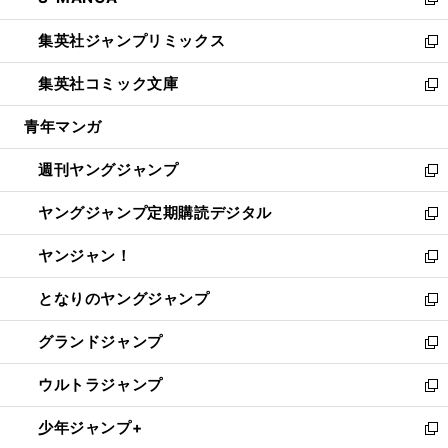
ィ
い
新
開
ウ
ン
ウ
し
集英社ジャンプリミックス
く
で
ド
ィ
い
新
開
ウ
ン
ウ
し
集英社コミック文庫
く
で
ド
ィ
い
新
開
ウ
ン
ウ
し
青年マンガ
く
で
ド
ィ
い
開
ウ
ン
ウ
週刊ヤングジャンプ
く
で
ド
ィ
新
開
ウ
ン
し
ヤングジャンプ定期購読デジタル
く
で
ド
い
新
開
ウ
ウ
し
ヤンジャン！
く
で
ィ
い
新
開
ン
ウ
し
となりのヤングジャンプ
く
ド
ィ
い
新
ウ
ン
ウ
し
グランドジャンプ
で
ド
ィ
い
新
開
ウ
ン
ウ
し
ウルトラジャンプ
く
で
ド
ィ
い
新
開
ウ
ン
ウ
し
少年ジャンプ+
く
で
ド
ィ
い
新