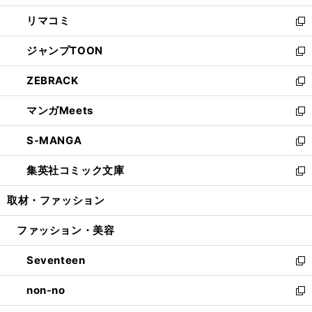
ウ
ン
ウ
し
リマコミ
で
ド
ィ
い
新
開
ウ
ン
ウ
し
ジャンプTOON
く
で
ド
ィ
い
新
開
ウ
ン
ウ
し
ZEBRACK
く
で
ド
ィ
い
新
開
ウ
ン
ウ
し
マンガMeets
く
で
ド
ィ
い
新
開
ウ
ン
ウ
し
S-MANGA
く
で
ド
ィ
い
新
開
ウ
ン
ウ
し
集英社コミック文庫
く
で
ド
ィ
い
新
開
ウ
ン
ウ
し
取材・ファッション
く
で
ド
ィ
い
開
ウ
ン
ウ
ファッション・美容
く
で
ド
ィ
開
ウ
ン
Seventeen
く
で
ド
新
開
ウ
し
non-no
く
で
い
新
開
ウ
し