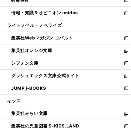
e!集英社
く
で
ド
ィ
い
新
開
ウ
ン
ウ
し
情報・知識＆オピニオン imidas
く
で
ド
ィ
い
新
開
ウ
ン
ウ
し
ライトノベル・ノベライズ
く
で
ド
ィ
い
開
ウ
ン
ウ
集英社Webマガジン コバルト
く
で
ド
ィ
新
開
ウ
ン
し
集英社オレンジ文庫
く
で
ド
い
新
開
ウ
ウ
し
シフォン文庫
く
で
ィ
い
新
開
ン
ウ
し
ダッシュエックス文庫公式サイト
く
ド
ィ
い
新
ウ
ン
ウ
し
JUMP j-BOOKS
で
ド
ィ
い
新
開
ウ
ン
ウ
し
キッズ
く
で
ド
ィ
い
開
ウ
ン
ウ
集英社みらい文庫
く
で
ド
ィ
新
開
ウ
ン
し
集英社の児童図書 S-KIDS.LAND
く
で
ド
い
新