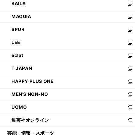
BAILA
く
ィ
い
新
ン
ウ
し
MAQUIA
ド
ィ
い
新
ウ
ン
ウ
し
SPUR
で
ド
ィ
い
新
開
ウ
ン
ウ
し
LEE
く
で
ド
ィ
い
新
開
ウ
ン
ウ
し
eclat
く
で
ド
ィ
い
新
開
ウ
ン
ウ
し
T JAPAN
く
で
ド
ィ
い
新
開
ウ
ン
ウ
し
HAPPY PLUS ONE
く
で
ド
ィ
い
新
開
ウ
ン
ウ
し
MEN'S NON-NO
く
で
ド
ィ
い
新
開
ウ
ン
ウ
し
UOMO
く
で
ド
ィ
い
新
開
ウ
ン
ウ
し
集英社オンライン
く
で
ド
ィ
い
新
開
ウ
ン
ウ
し
芸能・情報・スポーツ
く
で
ド
ィ
い