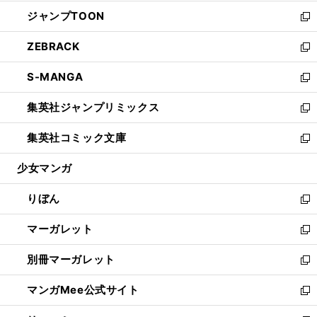
開
ウ
ン
ウ
し
ジャンプTOON
く
で
ド
ィ
い
新
開
ウ
ン
ウ
し
ZEBRACK
く
で
ド
ィ
い
新
開
ウ
ン
ウ
し
S-MANGA
く
で
ド
ィ
い
新
開
ウ
ン
ウ
し
集英社ジャンプリミックス
く
で
ド
ィ
い
新
開
ウ
ン
ウ
し
集英社コミック文庫
く
で
ド
ィ
い
新
開
ウ
ン
ウ
し
少女マンガ
く
で
ド
ィ
い
開
ウ
ン
ウ
りぼん
く
で
ド
ィ
新
開
ウ
ン
し
マーガレット
く
で
ド
い
新
開
ウ
ウ
し
別冊マーガレット
く
で
ィ
い
新
開
ン
ウ
し
マンガMee公式サイト
く
ド
ィ
い
新
ウ
ン
ウ
し