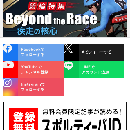
cebo
X
Facebookで
Xでフォローする
ok
フォローする
uTube
LINE
YouTubeで
LINEで
チャンネル登録
アカウント追加
stagra
Instagramで
m
フォローする