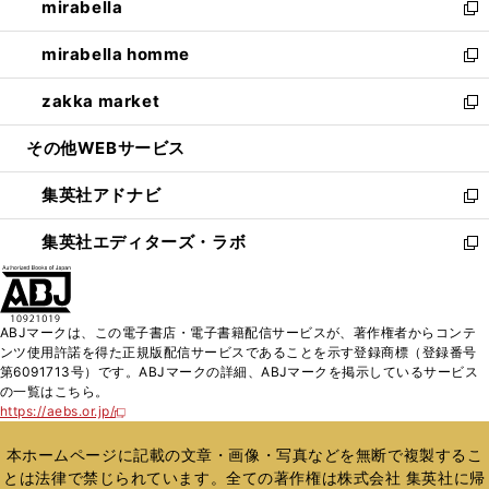
mirabella
く
で
ド
ィ
い
新
開
ウ
ン
ウ
し
mirabella homme
く
で
ド
ィ
い
新
開
ウ
ン
ウ
し
zakka market
く
で
ド
ィ
い
新
開
ウ
ン
ウ
し
その他WEBサービス
く
で
ド
ィ
い
開
ウ
ン
ウ
集英社アドナビ
く
で
ド
ィ
新
開
ウ
ン
し
集英社エディターズ・ラボ
く
で
ド
い
新
開
ウ
ウ
し
く
で
ィ
い
開
ン
ウ
ABJマークは、この電子書店・電子書籍配信サービスが、著作権者からコンテ
く
ド
ィ
ンツ使用許諾を得た正規版配信サービスであることを示す登録商標（登録番号
ウ
ン
第6091713号）です。ABJマークの詳細、ABJマークを掲示しているサービス
で
ド
の一覧はこちら。
開
ウ
https://aebs.or.jp/
新
く
で
し
い
開
本ホームページに記載の文章・画像・写真などを無断で複製するこ
ウ
く
とは法律で禁じられています。全ての著作権は株式会社 集英社に帰
ィ