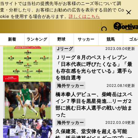
当サイトでは当社の提携先等がお客様のニーズ等について調
査・分析したり、お客様にお勧めの広告を表⽰する⽬的で Co
閉じ
okie を使⽤する場合があります。
詳しくはこちら
る
マイペ
web Sportiva (webスポルティーバ)
検索
メニュ
we
ー
「#原大智」の最新ニュース・ 情報
b
ジ
新着
ランキング
野球
サッカー
競馬
ゴル
ス
Jリーグ
2023.09.06更新
ポ
ル
Ｊリーグ８月のベストイレブン
テ
「日本代表に呼びたくなる」「最
ィ
も存在感を光らせている」選手ら
ー
を独自選考
バ
海外サッカー
2022.08.16更新
橋本拳人デビュー、柴崎岳はスペ
イン７季目を黒星発進...リーガ２
部に挑む日本人選手の戦いが始ま
った
海外サッカー
2022.03.09更新
久保建英、堂安律を超える可能