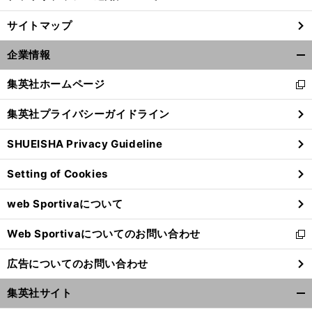
サイトマップ
企業情報
開
く/
集英社ホームページ
新
閉
し
じ
集英社プライバシーガイドライン
い
る
ウ
SHUEISHA Privacy Guideline
ィ
ン
Setting of Cookies
ド
ウ
web Sportivaについて
で
開
Web Sportivaについてのお問い合わせ
く
新
し
広告についてのお問い合わせ
い
ウ
集英社サイト
ィ
開
ン