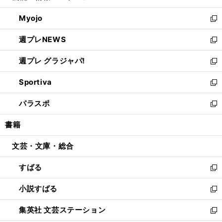
開
ウ
ン
ウ
Myojo
く
で
ド
ィ
新
開
ウ
ン
し
週プレNEWS
く
で
ド
い
新
開
ウ
ウ
し
週プレ グラジャパ!
く
で
ィ
い
新
開
ン
ウ
し
Sportiva
く
ド
ィ
い
新
ウ
ン
ウ
し
パラスポ
で
ド
ィ
い
新
開
ウ
ン
ウ
し
書籍
く
で
ド
ィ
い
開
ウ
ン
ウ
文芸・文庫・総合
く
で
ド
ィ
開
ウ
ン
すばる
く
で
ド
新
開
ウ
し
小説すばる
く
で
い
新
開
ウ
し
集英社 文芸ステーション
く
ィ
い
新
ン