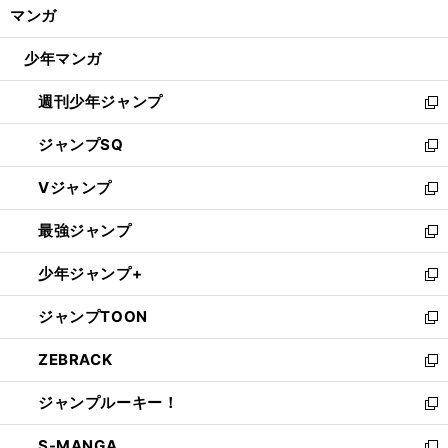
く/
マンガ
ド
閉
ウ
じ
少年マンガ
で
る
開
週刊少年ジャンプ
く
新
し
ジャンプSQ
い
新
ウ
し
Vジャンプ
ィ
い
新
ン
ウ
し
最強ジャンプ
ド
ィ
い
新
ウ
ン
ウ
し
少年ジャンプ+
で
ド
ィ
い
新
開
ウ
ン
ウ
し
ジャンプTOON
く
で
ド
ィ
い
新
開
ウ
ン
ウ
し
ZEBRACK
く
で
ド
ィ
い
新
開
ウ
ン
ウ
し
ジャンプルーキー！
く
で
ド
ィ
い
新
開
ウ
ン
ウ
し
S-MANGA
く
で
ド