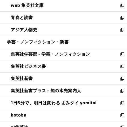
ウ
し
web 集英社文庫
ド
ィ
い
新
ウ
ン
ウ
し
青春と読書
で
ド
ィ
い
新
開
ウ
ン
ウ
し
アジア人物史
く
で
ド
ィ
い
新
開
ウ
ン
ウ
し
学芸・ノンフィクション・新書
く
で
ド
ィ
い
開
ウ
ン
ウ
集英社学芸部 - 学芸・ノンフィクション
く
で
ド
ィ
新
開
ウ
ン
し
集英社ビジネス書
く
で
ド
い
新
開
ウ
ウ
し
集英社新書
く
で
ィ
い
新
開
ン
ウ
し
集英社新書プラス - 知の水先案内人
く
ド
ィ
い
新
ウ
ン
ウ
し
1日5分で、明日は変わる よみタイ yomitai
で
ド
ィ
い
新
開
ウ
ン
ウ
し
kotoba
く
で
ド
ィ
い
新
開
ウ
ン
ウ
し