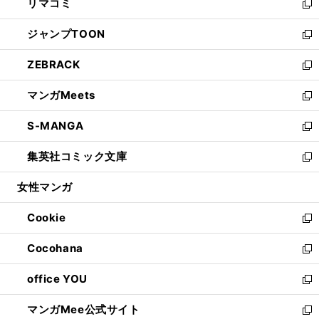
リマコミ
で
ド
ィ
い
新
開
ウ
ン
ウ
し
ジャンプTOON
く
で
ド
ィ
い
新
開
ウ
ン
ウ
し
ZEBRACK
く
で
ド
ィ
い
新
開
ウ
ン
ウ
し
マンガMeets
く
で
ド
ィ
い
新
開
ウ
ン
ウ
し
S-MANGA
く
で
ド
ィ
い
新
開
ウ
ン
ウ
し
集英社コミック文庫
く
で
ド
ィ
い
新
開
ウ
ン
ウ
し
女性マンガ
く
で
ド
ィ
い
開
ウ
ン
ウ
Cookie
く
で
ド
ィ
新
開
ウ
ン
し
Cocohana
く
で
ド
い
新
開
ウ
ウ
し
office YOU
く
で
ィ
い
新
開
ン
ウ
し
マンガMee公式サイト
く
ド
ィ
い
新