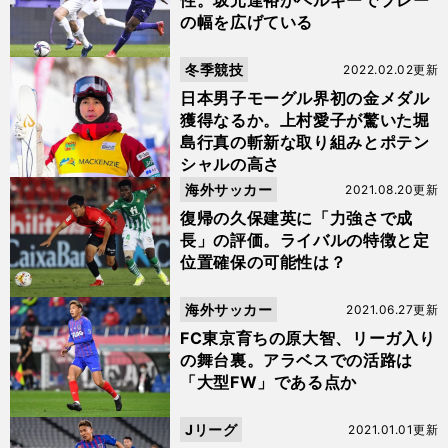
性。坂元達裕がベルギーでプレー
の幅を広げている
冬季競技
2022.02.02更新
日本男子モーグル界初の金メダル
獲得なるか。上村愛子が驚いた堀
島行真の斬新な取り組みとポテン
シャルの高さ
海外サッカー
2021.08.20更新
復帰の久保建英に「力強さで成
長」の評価。ライバルの特徴と定
位置確保の可能性は？
海外サッカー
2021.06.27更新
FC東京育ちの原大智、リーガ入り
の舞台裏。アラベスでの活路は
「大型FW」である点か
Jリーグ
2021.01.01更新