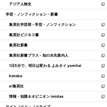
アジア人物史
く
で
ド
ィ
い
新
開
ウ
ン
ウ
し
学芸・ノンフィクション・新書
く
で
ド
ィ
い
開
ウ
ン
ウ
集英社学芸部 - 学芸・ノンフィクション
く
で
ド
ィ
新
開
ウ
ン
し
集英社ビジネス書
く
で
ド
い
新
開
ウ
ウ
し
集英社新書
く
で
ィ
い
新
開
ン
ウ
し
集英社新書プラス - 知の水先案内人
く
ド
ィ
い
新
ウ
ン
ウ
し
1日5分で、明日は変わる よみタイ yomitai
で
ド
ィ
い
新
開
ウ
ン
ウ
し
kotoba
く
で
ド
ィ
い
新
開
ウ
ン
ウ
し
e!集英社
く
で
ド
ィ
い
新
開
ウ
ン
ウ
し
情報・知識＆オピニオン imidas
く
で
ド
ィ
い
新
開
ウ
ン
ウ
し
ライトノベル・ノベライズ
く
で