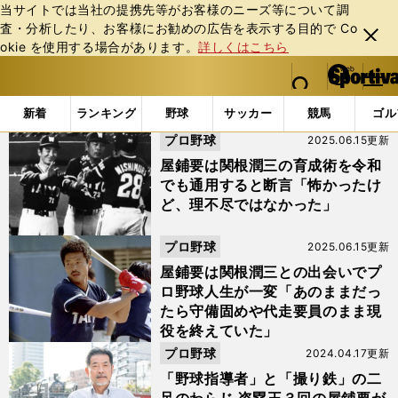
当サイトでは当社の提携先等がお客様のニーズ等について調
査・分析したり、お客様にお勧めの広告を表⽰する⽬的で Co
閉じ
okie を使⽤する場合があります。
詳しくはこちら
る
マイペ
web Sportiva (webスポルティーバ)
検索
メニュ
we
ー
「#加藤博一」の最新ニュース・ 情報
b
ジ
新着
ランキング
野球
サッカー
競馬
ゴル
ス
プロ野球
2025.06.15更新
ポ
ル
屋鋪要は関根潤三の育成術を令和
テ
でも通用すると断言「怖かったけ
ィ
ど、理不尽ではなかった」
ー
バ
プロ野球
2025.06.15更新
屋鋪要は関根潤三との出会いでプ
ロ野球人生が一変「あのままだっ
たら守備固めや代走要員のまま現
役を終えていた」
プロ野球
2024.04.17更新
「野球指導者」と「撮り鉄」の二