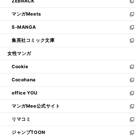
ZEBRACK
く
で
ド
ィ
い
新
開
ウ
ン
ウ
し
マンガMeets
く
で
ド
ィ
い
新
開
ウ
ン
ウ
し
S-MANGA
く
で
ド
ィ
い
新
開
ウ
ン
ウ
し
集英社コミック文庫
く
で
ド
ィ
い
新
開
ウ
ン
ウ
し
女性マンガ
く
で
ド
ィ
い
開
ウ
ン
ウ
Cookie
く
で
ド
ィ
新
開
ウ
ン
し
Cocohana
く
で
ド
い
新
開
ウ
ウ
し
office YOU
く
で
ィ
い
新
開
ン
ウ
し
マンガMee公式サイト
く
ド
ィ
い
新
ウ
ン
ウ
し
リマコミ
で
ド
ィ
い
新
開
ウ
ン
ウ
し
ジャンプTOON
く
で
ド
ィ
い
新