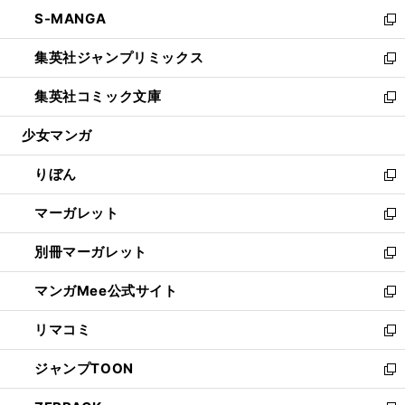
ウ
ン
ウ
し
S-MANGA
く
で
ド
ィ
い
新
開
ウ
ン
ウ
し
集英社ジャンプリミックス
く
で
ド
ィ
い
新
開
ウ
ン
ウ
し
集英社コミック文庫
く
で
ド
ィ
い
新
開
ウ
ン
ウ
し
少女マンガ
く
で
ド
ィ
い
開
ウ
ン
ウ
りぼん
く
で
ド
ィ
新
開
ウ
ン
し
マーガレット
く
で
ド
い
新
開
ウ
ウ
し
別冊マーガレット
く
で
ィ
い
新
開
ン
ウ
し
マンガMee公式サイト
く
ド
ィ
い
新
ウ
ン
ウ
し
リマコミ
で
ド
ィ
い
新
開
ウ
ン
ウ
し
ジャンプTOON
く
で
ド
ィ
い
新
開
ウ
ン
ウ
し