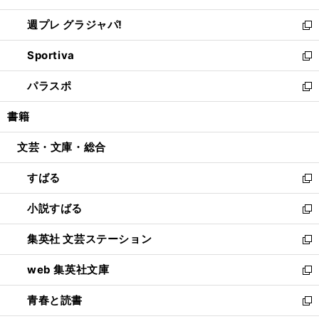
開
ウ
ウ
し
週プレ グラジャパ!
く
で
ィ
い
新
開
ン
ウ
し
Sportiva
く
ド
ィ
い
新
ウ
ン
ウ
し
パラスポ
で
ド
ィ
い
新
開
ウ
ン
ウ
し
書籍
く
で
ド
ィ
い
開
ウ
ン
ウ
文芸・文庫・総合
く
で
ド
ィ
開
ウ
ン
すばる
く
で
ド
新
開
ウ
し
小説すばる
く
で
い
新
開
ウ
し
集英社 文芸ステーション
く
ィ
い
新
ン
ウ
し
web 集英社文庫
ド
ィ
い
新
ウ
ン
ウ
し
青春と読書
で
ド
ィ
い
新
開
ウ
ン
ウ
し