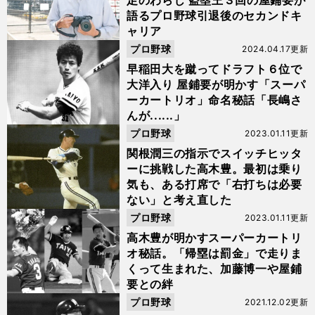
足のわらじ 盗塁王３回の屋鋪要が
語るプロ野球引退後のセカンドキ
ャリア
プロ野球
2024.04.17更新
早稲田大を蹴ってドラフト６位で
大洋入り 屋鋪要が明かす「スーパ
ーカートリオ」命名秘話「長嶋さ
んが......」
プロ野球
2023.01.11更新
関根潤三の指示でスイッチヒッタ
ーに挑戦した高木豊。最初は乗り
気も、ある打席で「右打ちは必要
ない」と考え直した
プロ野球
2023.01.11更新
高木豊が明かすスーパーカートリ
オ秘話。「帰塁は罰金」で走りま
くって生まれた、加藤博一や屋鋪
要との絆
プロ野球
2021.12.02更新