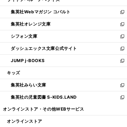
ド
ィ
い
開
ウ
ン
ウ
集英社Webマガジン コバルト
く
で
ド
ィ
新
開
ウ
ン
し
集英社オレンジ文庫
く
で
ド
い
新
開
ウ
ウ
し
シフォン文庫
く
で
ィ
い
新
開
ン
ウ
し
ダッシュエックス文庫公式サイト
く
ド
ィ
い
新
ウ
ン
ウ
し
JUMP j-BOOKS
で
ド
ィ
い
新
開
ウ
ン
ウ
し
キッズ
く
で
ド
ィ
い
開
ウ
ン
ウ
集英社みらい文庫
く
で
ド
ィ
新
開
ウ
ン
し
集英社の児童図書 S-KIDS.LAND
く
で
ド
い
新
開
ウ
ウ
し
オンラインストア・
その他WEBサービス
く
で
ィ
い
開
ン
ウ
オンラインストア
く
ド
ィ