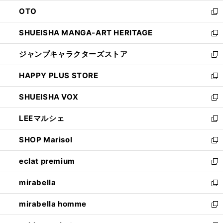
ウ
ン
OTO
で
ド
新
開
ウ
し
SHUEISHA MANGA-ART HERITAGE
く
で
い
新
開
ウ
し
ジャンプキャラクターズストア
く
ィ
い
新
ン
ウ
し
HAPPY PLUS STORE
ド
ィ
い
新
ウ
ン
ウ
し
SHUEISHA VOX
で
ド
ィ
い
新
開
ウ
ン
ウ
し
LEEマルシェ
く
で
ド
ィ
い
新
開
ウ
ン
ウ
し
SHOP Marisol
く
で
ド
ィ
い
新
開
ウ
ン
ウ
し
eclat premium
く
で
ド
ィ
い
新
開
ウ
ン
ウ
し
mirabella
く
で
ド
ィ
い
新
開
ウ
ン
ウ
し
mirabella homme
く
で
ド
ィ
い
新
開
ウ
ン
ウ
し