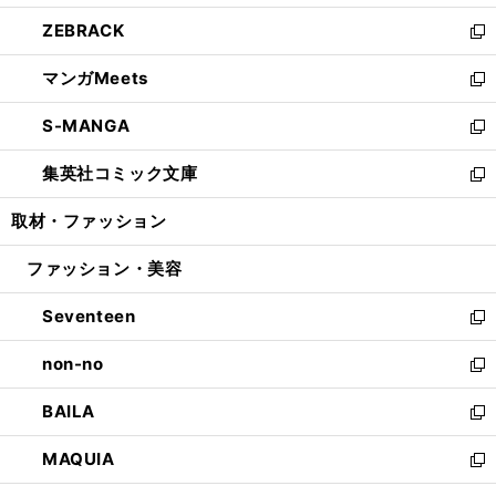
開
ウ
ン
ウ
し
ZEBRACK
く
で
ド
ィ
い
新
開
ウ
ン
ウ
し
マンガMeets
く
で
ド
ィ
い
新
開
ウ
ン
ウ
し
S-MANGA
く
で
ド
ィ
い
新
開
ウ
ン
ウ
し
集英社コミック文庫
く
で
ド
ィ
い
新
開
ウ
ン
ウ
し
取材・ファッション
く
で
ド
ィ
い
開
ウ
ン
ウ
ファッション・美容
く
で
ド
ィ
開
ウ
ン
Seventeen
く
で
ド
新
開
ウ
し
non-no
く
で
い
新
開
ウ
し
BAILA
く
ィ
い
新
ン
ウ
し
MAQUIA
ド
ィ
い
新
ウ
ン
ウ
し