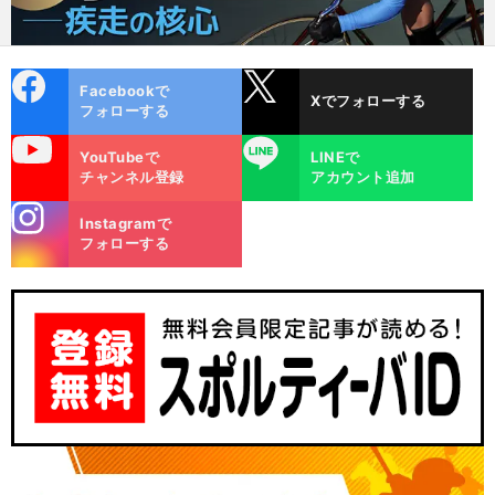
cebo
X
Facebookで
Xでフォローする
ok
フォローする
uTube
LINE
YouTubeで
LINEで
チャンネル登録
アカウント追加
stagra
Instagramで
m
フォローする