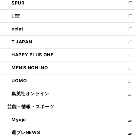
SPUR
で
ド
ィ
い
新
開
ウ
ン
ウ
し
LEE
く
で
ド
ィ
い
新
開
ウ
ン
ウ
し
eclat
く
で
ド
ィ
い
新
開
ウ
ン
ウ
し
T JAPAN
く
で
ド
ィ
い
新
開
ウ
ン
ウ
し
HAPPY PLUS ONE
く
で
ド
ィ
い
新
開
ウ
ン
ウ
し
MEN'S NON-NO
く
で
ド
ィ
い
新
開
ウ
ン
ウ
し
UOMO
く
で
ド
ィ
い
新
開
ウ
ン
ウ
し
集英社オンライン
く
で
ド
ィ
い
新
開
ウ
ン
ウ
し
芸能・情報・スポーツ
く
で
ド
ィ
い
開
ウ
ン
ウ
Myojo
く
で
ド
ィ
新
開
ウ
ン
し
週プレNEWS
く
で
ド
い
新