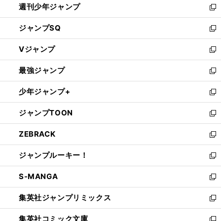
週刊少年ジャンプ
く
新
し
ジャンプSQ
い
新
ウ
し
Vジャンプ
ィ
い
新
ン
ウ
し
最強ジャンプ
ド
ィ
い
新
ウ
ン
ウ
し
少年ジャンプ+
で
ド
ィ
い
新
開
ウ
ン
ウ
し
ジャンプTOON
く
で
ド
ィ
い
新
開
ウ
ン
ウ
し
ZEBRACK
く
で
ド
ィ
い
新
開
ウ
ン
ウ
し
ジャンプルーキー！
く
で
ド
ィ
い
新
開
ウ
ン
ウ
し
S-MANGA
く
で
ド
ィ
い
新
開
ウ
ン
ウ
し
集英社ジャンプリミックス
く
で
ド
ィ
い
新
開
ウ
ン
ウ
し
集英社コミック文庫
く
で
ド
ィ
い