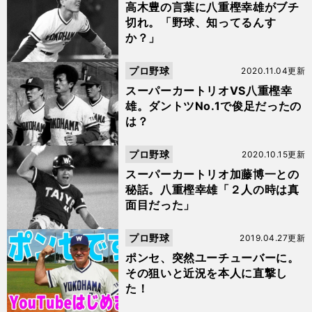
高木豊の言葉に八重樫幸雄がブチ
切れ。「野球、知ってるんす
か？」
プロ野球
2020.11.04更新
スーパーカートリオVS八重樫幸
雄。ダントツNo.1で俊足だったの
は？
プロ野球
2020.10.15更新
スーパーカートリオ加藤博一との
秘話。八重樫幸雄「２人の時は真
面目だった」
プロ野球
2019.04.27更新
ポンセ、突然ユーチューバーに。
その狙いと近況を本人に直撃し
た！