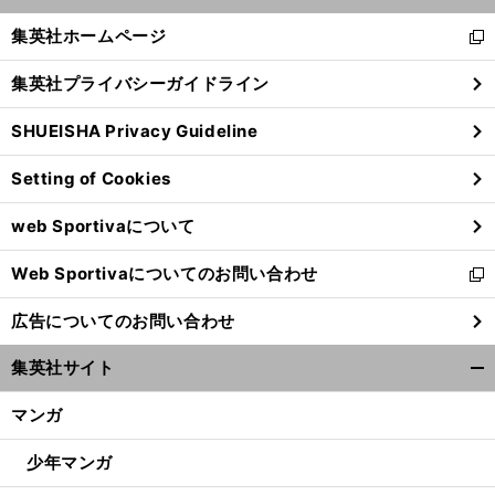
開
く/
集英社ホームページ
新
閉
し
じ
集英社プライバシーガイドライン
い
る
ウ
SHUEISHA Privacy Guideline
ィ
ン
Setting of Cookies
ド
ウ
web Sportivaについて
で
開
Web Sportivaについてのお問い合わせ
く
新
し
広告についてのお問い合わせ
い
ウ
集英社サイト
ィ
開
ン
く/
マンガ
ド
閉
ウ
じ
少年マンガ
で
る
開