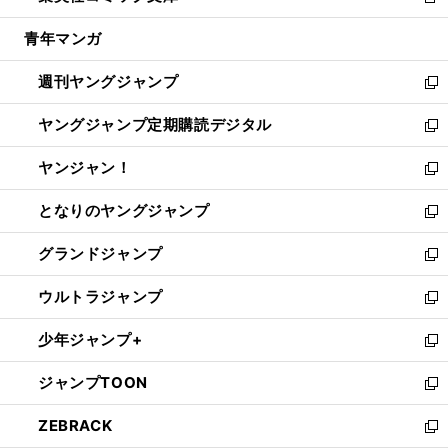
新
開
ウ
ン
ウ
し
青年マンガ
く
で
ド
ィ
い
開
ウ
ン
ウ
週刊ヤングジャンプ
く
で
ド
ィ
新
開
ウ
ン
し
ヤングジャンプ定期購読デジタル
く
で
ド
い
新
開
ウ
ウ
し
ヤンジャン！
く
で
ィ
い
新
開
ン
ウ
し
となりのヤングジャンプ
く
ド
ィ
い
新
ウ
ン
ウ
し
グランドジャンプ
で
ド
ィ
い
新
開
ウ
ン
ウ
し
ウルトラジャンプ
く
で
ド
ィ
い
新
開
ウ
ン
ウ
し
少年ジャンプ+
く
で
ド
ィ
い
新
開
ウ
ン
ウ
し
ジャンプTOON
く
で
ド
ィ
い
新
開
ウ
ン
ウ
し
ZEBRACK
く
で
ド
ィ
い
新
開