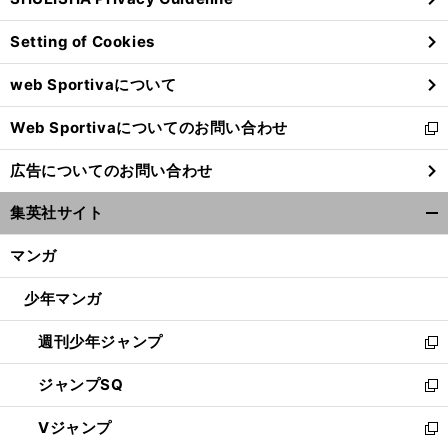
ィ
ン
Setting of Cookies
ド
ウ
web Sportivaについて
で
開
Web Sportivaについてのお問い合わせ
く
新
し
広告についてのお問い合わせ
い
ウ
集英社サイト
ィ
開
ン
く/
マンガ
ド
閉
ウ
じ
少年マンガ
で
る
開
週刊少年ジャンプ
く
新
し
ジャンプSQ
い
新
ウ
し
Vジャンプ
ィ
い
新