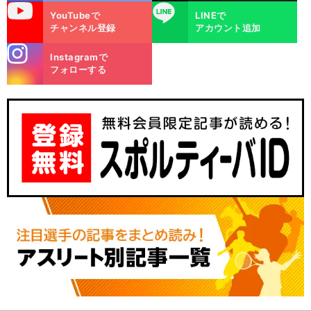
uTube
LINE
YouTubeで
LINEで
チャンネル登録
アカウント追加
stagra
Instagramで
m
フォローする