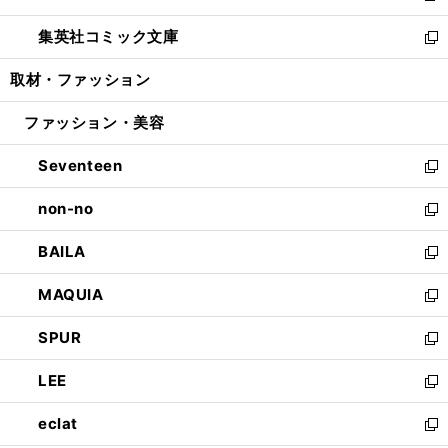
開
ウ
ン
ウ
し
集英社コミック文庫
く
で
ド
ィ
い
新
開
ウ
ン
ウ
し
取材・ファッション
く
で
ド
ィ
い
開
ウ
ン
ウ
ファッション・美容
く
で
ド
ィ
開
ウ
ン
Seventeen
く
で
ド
新
開
ウ
し
non-no
く
で
い
新
開
ウ
し
BAILA
く
ィ
い
新
ン
ウ
し
MAQUIA
ド
ィ
い
新
ウ
ン
ウ
し
SPUR
で
ド
ィ
い
新
開
ウ
ン
ウ
し
LEE
く
で
ド
ィ
い
新
開
ウ
ン
ウ
し
eclat
く
で
ド
ィ
い
新
開
ウ
ン