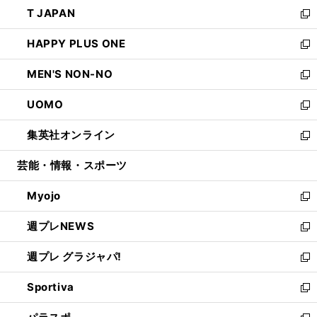
ウ
し
T JAPAN
く
で
ド
ィ
い
新
開
ウ
ン
ウ
し
HAPPY PLUS ONE
く
で
ド
ィ
い
新
開
ウ
ン
ウ
し
MEN'S NON-NO
く
で
ド
ィ
い
新
開
ウ
ン
ウ
し
UOMO
く
で
ド
ィ
い
新
開
ウ
ン
ウ
し
集英社オンライン
く
で
ド
ィ
い
新
開
ウ
ン
ウ
し
芸能・情報・スポーツ
く
で
ド
ィ
い
開
ウ
ン
ウ
Myojo
く
で
ド
ィ
新
開
ウ
ン
し
週プレNEWS
く
で
ド
い
新
開
ウ
ウ
し
週プレ グラジャパ!
く
で
ィ
い
新
開
ン
ウ
し
Sportiva
く
ド
ィ
い
新
ウ
ン
ウ
し