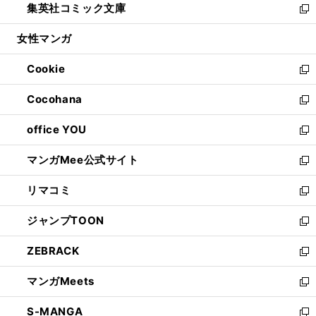
集英社コミック文庫
く
で
ド
ィ
い
新
開
ウ
ン
ウ
し
女性マンガ
く
で
ド
ィ
い
開
ウ
ン
ウ
Cookie
く
で
ド
ィ
新
開
ウ
ン
し
Cocohana
く
で
ド
い
新
開
ウ
ウ
し
office YOU
く
で
ィ
い
新
開
ン
ウ
し
マンガMee公式サイト
く
ド
ィ
い
新
ウ
ン
ウ
し
リマコミ
で
ド
ィ
い
新
開
ウ
ン
ウ
し
ジャンプTOON
く
で
ド
ィ
い
新
開
ウ
ン
ウ
し
ZEBRACK
く
で
ド
ィ
い
新
開
ウ
ン
ウ
し
マンガMeets
く
で
ド
ィ
い
新
開
ウ
ン
ウ
し
S-MANGA
く
で
ド
ィ
い
新