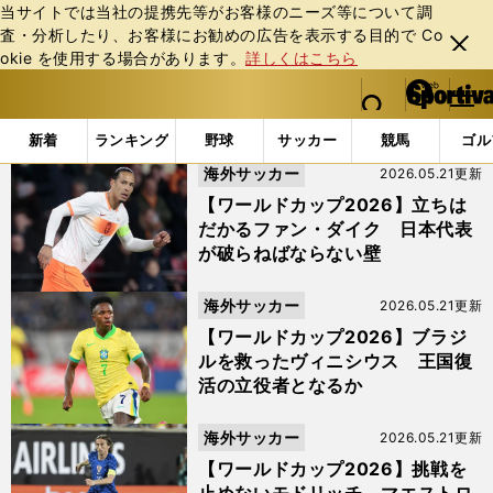
当サイトでは当社の提携先等がお客様のニーズ等について調
査・分析したり、お客様にお勧めの広告を表⽰する⽬的で Co
閉じ
okie を使⽤する場合があります。
詳しくはこちら
る
マイペ
web Sportiva (webスポルティーバ)
検索
メニュ
we
ー
「#ワールドカップ2026注目選手」の最新ニュース・ 情報
b
ジ
新着
ランキング
野球
サッカー
競馬
ゴル
ス
海外サッカー
2026.05.21更新
ポ
ル
【ワールドカップ2026】立ちは
テ
だかるファン・ダイク 日本代表
ィ
が破らねばならない壁
ー
バ
海外サッカー
2026.05.21更新
【ワールドカップ2026】ブラジ
ルを救ったヴィニシウス 王国復
活の立役者となるか
海外サッカー
2026.05.21更新
【ワールドカップ2026】挑戦を