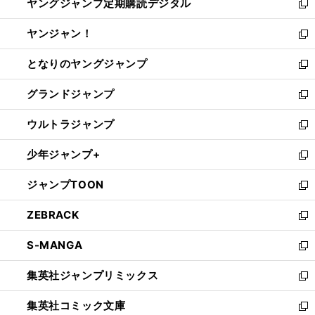
ヤングジャンプ定期購読デジタル
く
で
ド
い
新
開
ウ
ウ
し
ヤンジャン！
く
で
ィ
い
新
開
ン
ウ
し
となりのヤングジャンプ
く
ド
ィ
い
新
ウ
ン
ウ
し
グランドジャンプ
で
ド
ィ
い
新
開
ウ
ン
ウ
し
ウルトラジャンプ
く
で
ド
ィ
い
新
開
ウ
ン
ウ
し
少年ジャンプ+
く
で
ド
ィ
い
新
開
ウ
ン
ウ
し
ジャンプTOON
く
で
ド
ィ
い
新
開
ウ
ン
ウ
し
ZEBRACK
く
で
ド
ィ
い
新
開
ウ
ン
ウ
し
S-MANGA
く
で
ド
ィ
い
新
開
ウ
ン
ウ
し
集英社ジャンプリミックス
く
で
ド
ィ
い
新
開
ウ
ン
ウ
し
集英社コミック文庫
く
で
ド
ィ
い
新