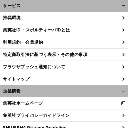
サービス
開
く/
推奨環境
閉
じ
集英社ID・スポルティーバIDとは
る
利用規約・会員規約
特定商取引法に基づく表示・その他の事項
ブラウザプッシュ通知について
サイトマップ
企業情報
開
く/
集英社ホームページ
新
閉
し
じ
集英社プライバシーガイドライン
い
る
ウ
SHUEISHA Privacy Guideline