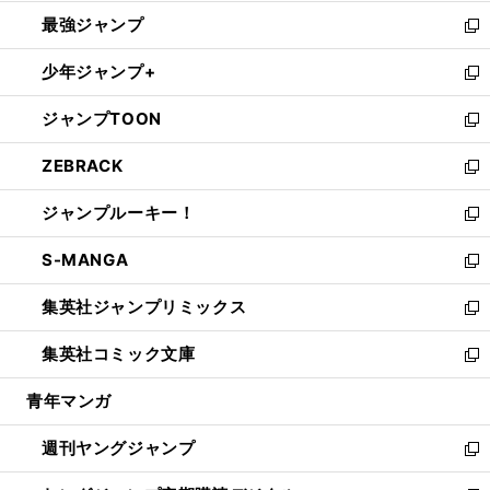
ン
ウ
し
最強ジャンプ
ド
ィ
い
新
ウ
ン
ウ
し
少年ジャンプ+
で
ド
ィ
い
新
開
ウ
ン
ウ
し
ジャンプTOON
く
で
ド
ィ
い
新
開
ウ
ン
ウ
し
ZEBRACK
く
で
ド
ィ
い
新
開
ウ
ン
ウ
し
ジャンプルーキー！
く
で
ド
ィ
い
新
開
ウ
ン
ウ
し
S-MANGA
く
で
ド
ィ
い
新
開
ウ
ン
ウ
し
集英社ジャンプリミックス
く
で
ド
ィ
い
新
開
ウ
ン
ウ
し
集英社コミック文庫
く
で
ド
ィ
い
新
開
ウ
ン
ウ
し
青年マンガ
く
で
ド
ィ
い
開
ウ
ン
ウ
週刊ヤングジャンプ
く
で
ド
ィ
新
開
ウ
ン
し