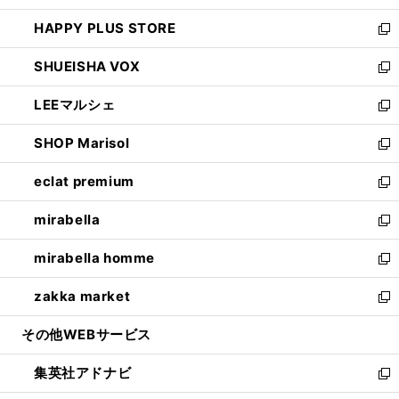
ン
ウ
し
HAPPY PLUS STORE
ド
ィ
い
新
ウ
ン
ウ
し
SHUEISHA VOX
で
ド
ィ
い
新
開
ウ
ン
ウ
し
LEEマルシェ
く
で
ド
ィ
い
新
開
ウ
ン
ウ
し
SHOP Marisol
く
で
ド
ィ
い
新
開
ウ
ン
ウ
し
eclat premium
く
で
ド
ィ
い
新
開
ウ
ン
ウ
し
mirabella
く
で
ド
ィ
い
新
開
ウ
ン
ウ
し
mirabella homme
く
で
ド
ィ
い
新
開
ウ
ン
ウ
し
zakka market
く
で
ド
ィ
い
新
開
ウ
ン
ウ
し
その他WEBサービス
く
で
ド
ィ
い
開
ウ
ン
ウ
集英社アドナビ
く
で
ド
ィ
新
開
ウ
ン
し