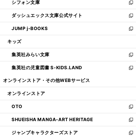
シフォン文庫
く
で
ィ
い
新
開
ン
ウ
し
ダッシュエックス文庫公式サイト
く
ド
ィ
い
新
ウ
ン
ウ
し
JUMP j-BOOKS
で
ド
ィ
い
新
開
ウ
ン
ウ
し
キッズ
く
で
ド
ィ
い
開
ウ
ン
ウ
集英社みらい文庫
く
で
ド
ィ
新
開
ウ
ン
し
集英社の児童図書 S-KIDS.LAND
く
で
ド
い
新
開
ウ
ウ
し
オンラインストア・
その他WEBサービス
く
で
ィ
い
開
ン
ウ
オンラインストア
く
ド
ィ
ウ
ン
OTO
で
ド
新
開
ウ
し
SHUEISHA MANGA-ART HERITAGE
く
で
い
新
開
ウ
し
ジャンプキャラクターズストア
く
ィ
い
新