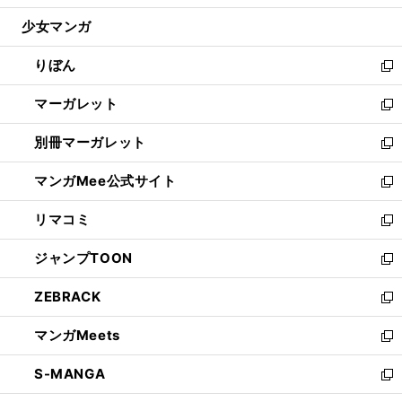
開
ウ
ン
ウ
し
少女マンガ
く
で
ド
ィ
い
開
ウ
ン
ウ
りぼん
く
で
ド
ィ
新
開
ウ
ン
し
マーガレット
く
で
ド
い
新
開
ウ
ウ
し
別冊マーガレット
く
で
ィ
い
新
開
ン
ウ
し
マンガMee公式サイト
く
ド
ィ
い
新
ウ
ン
ウ
し
リマコミ
で
ド
ィ
い
新
開
ウ
ン
ウ
し
ジャンプTOON
く
で
ド
ィ
い
新
開
ウ
ン
ウ
し
ZEBRACK
く
で
ド
ィ
い
新
開
ウ
ン
ウ
し
マンガMeets
く
で
ド
ィ
い
新
開
ウ
ン
ウ
し
S-MANGA
く
で
ド
ィ
い
新
開
ウ
ン
ウ
し