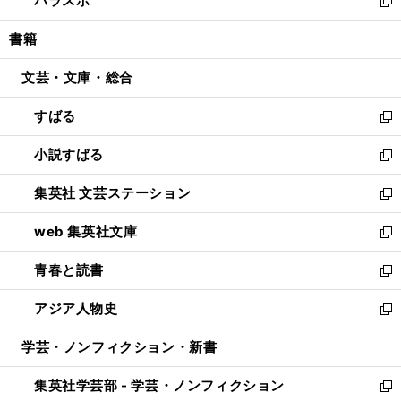
パラスポ
で
ド
ィ
い
新
開
ウ
ン
ウ
し
書籍
く
で
ド
ィ
い
開
ウ
ン
ウ
文芸・文庫・総合
く
で
ド
ィ
開
ウ
ン
すばる
く
で
ド
新
開
ウ
し
小説すばる
く
で
い
新
開
ウ
し
集英社 文芸ステーション
く
ィ
い
新
ン
ウ
し
web 集英社文庫
ド
ィ
い
新
ウ
ン
ウ
し
青春と読書
で
ド
ィ
い
新
開
ウ
ン
ウ
し
アジア人物史
く
で
ド
ィ
い
新
開
ウ
ン
ウ
し
学芸・ノンフィクション・新書
く
で
ド
ィ
い
開
ウ
ン
ウ
集英社学芸部 - 学芸・ノンフィクション
く
で
ド
ィ
新