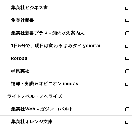
開
ウ
ン
し
集英社ビジネス書
く
で
ド
い
新
開
ウ
ウ
し
集英社新書
く
で
ィ
い
新
開
ン
ウ
し
集英社新書プラス - 知の水先案内人
く
ド
ィ
い
新
ウ
ン
ウ
し
1日5分で、明日は変わる よみタイ yomitai
で
ド
ィ
い
新
開
ウ
ン
ウ
し
kotoba
く
で
ド
ィ
い
新
開
ウ
ン
ウ
し
e!集英社
く
で
ド
ィ
い
新
開
ウ
ン
ウ
し
情報・知識＆オピニオン imidas
く
で
ド
ィ
い
新
開
ウ
ン
ウ
し
ライトノベル・ノベライズ
く
で
ド
ィ
い
開
ウ
ン
ウ
集英社Webマガジン コバルト
く
で
ド
ィ
新
開
ウ
ン
し
集英社オレンジ文庫
く
で
ド
い
新
開
ウ
ウ
し