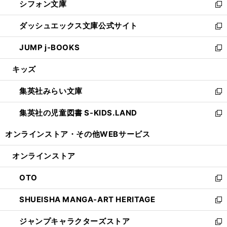
シフォン文庫
く
で
ィ
い
新
開
ン
ウ
し
ダッシュエックス文庫公式サイト
く
ド
ィ
い
新
ウ
ン
ウ
し
JUMP j-BOOKS
で
ド
ィ
い
新
開
ウ
ン
ウ
し
キッズ
く
で
ド
ィ
い
開
ウ
ン
ウ
集英社みらい文庫
く
で
ド
ィ
新
開
ウ
ン
し
集英社の児童図書 S-KIDS.LAND
く
で
ド
い
新
開
ウ
ウ
し
オンラインストア・
その他WEBサービス
く
で
ィ
い
開
ン
ウ
オンラインストア
く
ド
ィ
ウ
ン
OTO
で
ド
新
開
ウ
し
SHUEISHA MANGA-ART HERITAGE
く
で
い
新
開
ウ
し
ジャンプキャラクターズストア
く
ィ
い
新