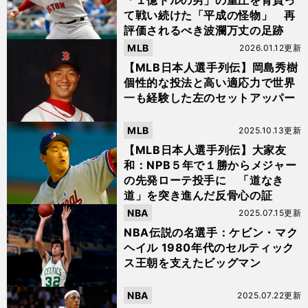
「１億ドルの男」の重圧を背負っ
て戦い続けた「平成の怪物」 再
評価されるべき波瀾万丈の足跡
MLB
2026.01.12更新
【MLB日本人選手列伝】岡島秀樹
個性的な投法と高い適応力で世界
一も経験した左のセットアッパー
MLB
2025.10.13更新
【MLB日本人選手列伝】大家友
和：NPB５年で１勝からメジャー
の先発ローテ投手に 「道なき
道」を突き進んだ反骨心の証
NBA
2025.07.15更新
NBA伝説の名選手：ケビン・マク
ヘイル 1980年代のセルティック
ス王朝を支えたビッグマン
NBA
2025.07.22更新