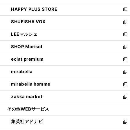
ン
ウ
し
HAPPY PLUS STORE
ド
ィ
い
新
ウ
ン
ウ
し
SHUEISHA VOX
で
ド
ィ
い
新
開
ウ
ン
ウ
し
LEEマルシェ
く
で
ド
ィ
い
新
開
ウ
ン
ウ
し
SHOP Marisol
く
で
ド
ィ
い
新
開
ウ
ン
ウ
し
eclat premium
く
で
ド
ィ
い
新
開
ウ
ン
ウ
し
mirabella
く
で
ド
ィ
い
新
開
ウ
ン
ウ
し
mirabella homme
く
で
ド
ィ
い
新
開
ウ
ン
ウ
し
zakka market
く
で
ド
ィ
い
新
開
ウ
ン
ウ
し
その他WEBサービス
く
で
ド
ィ
い
開
ウ
ン
ウ
集英社アドナビ
く
で
ド
ィ
新
開
ウ
ン
し