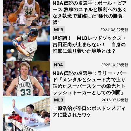
NBA伝説の名選手：ポール・ピア
ース 熟練のスキルと勝利へのあく
なき執念で君臨した"稀代の勝負
師"
MLB
2024.08.22更新
絶好調！ MLBレッドソックス・
吉田正尚が止まらない！ 自身の
打撃に辿り着いた境地とは？
NBA
2025.10.28更新
NBA伝説の名選手：ラリー・バー
ド「メンタルとシュート力で上り
詰めたスーパースターの栄光とト
ラッシュトーカーとしての側面」
MLB
2016.07.12更新
上原浩治が辛口のボストンメディ
アに愛されたワケ