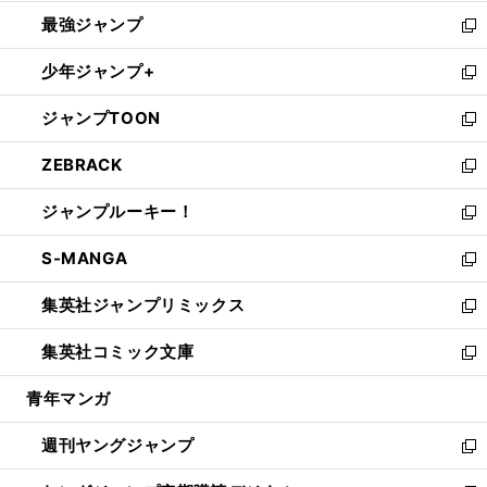
ン
ウ
し
最強ジャンプ
ド
ィ
い
新
ウ
ン
ウ
し
少年ジャンプ+
で
ド
ィ
い
新
開
ウ
ン
ウ
し
ジャンプTOON
く
で
ド
ィ
い
新
開
ウ
ン
ウ
し
ZEBRACK
く
で
ド
ィ
い
新
開
ウ
ン
ウ
し
ジャンプルーキー！
く
で
ド
ィ
い
新
開
ウ
ン
ウ
し
S-MANGA
く
で
ド
ィ
い
新
開
ウ
ン
ウ
し
集英社ジャンプリミックス
く
で
ド
ィ
い
新
開
ウ
ン
ウ
し
集英社コミック文庫
く
で
ド
ィ
い
新
開
ウ
ン
ウ
し
青年マンガ
く
で
ド
ィ
い
開
ウ
ン
ウ
週刊ヤングジャンプ
く
で
ド
ィ
新
開
ウ
ン
し