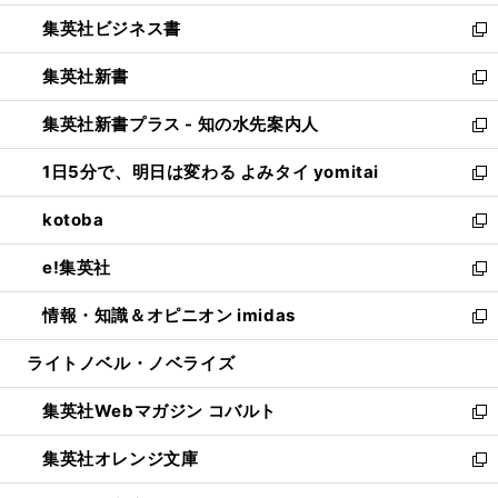
開
ウ
ン
し
集英社ビジネス書
く
で
ド
い
新
開
ウ
ウ
し
集英社新書
く
で
ィ
い
新
開
ン
ウ
し
集英社新書プラス - 知の水先案内人
く
ド
ィ
い
新
ウ
ン
ウ
し
1日5分で、明日は変わる よみタイ yomitai
で
ド
ィ
い
新
開
ウ
ン
ウ
し
kotoba
く
で
ド
ィ
い
新
開
ウ
ン
ウ
し
e!集英社
く
で
ド
ィ
い
新
開
ウ
ン
ウ
し
情報・知識＆オピニオン imidas
く
で
ド
ィ
い
新
開
ウ
ン
ウ
し
ライトノベル・ノベライズ
く
で
ド
ィ
い
開
ウ
ン
ウ
集英社Webマガジン コバルト
く
で
ド
ィ
新
開
ウ
ン
し
集英社オレンジ文庫
く
で
ド
い
新
開
ウ
ウ
し