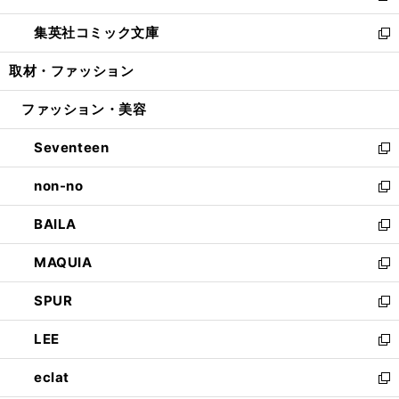
開
ウ
ン
ウ
し
集英社コミック文庫
く
で
ド
ィ
い
新
開
ウ
ン
ウ
し
取材・ファッション
く
で
ド
ィ
い
開
ウ
ン
ウ
ファッション・美容
く
で
ド
ィ
開
ウ
ン
Seventeen
く
で
ド
新
開
ウ
し
non-no
く
で
い
新
開
ウ
し
BAILA
く
ィ
い
新
ン
ウ
し
MAQUIA
ド
ィ
い
新
ウ
ン
ウ
し
SPUR
で
ド
ィ
い
新
開
ウ
ン
ウ
し
LEE
く
で
ド
ィ
い
新
開
ウ
ン
ウ
し
eclat
く
で
ド
ィ
い
新
開
ウ
ン