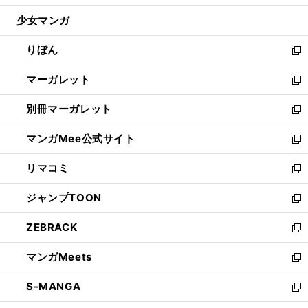
開
ウ
ン
ウ
し
少女マンガ
く
で
ド
ィ
い
開
ウ
ン
ウ
りぼん
く
で
ド
ィ
新
開
ウ
ン
し
マーガレット
く
で
ド
い
新
開
ウ
ウ
し
別冊マーガレット
く
で
ィ
い
新
開
ン
ウ
し
マンガMee公式サイト
く
ド
ィ
い
新
ウ
ン
ウ
し
リマコミ
で
ド
ィ
い
新
開
ウ
ン
ウ
し
ジャンプTOON
く
で
ド
ィ
い
新
開
ウ
ン
ウ
し
ZEBRACK
く
で
ド
ィ
い
新
開
ウ
ン
ウ
し
マンガMeets
く
で
ド
ィ
い
新
開
ウ
ン
ウ
し
S-MANGA
く
で
ド
ィ
い
新
開
ウ
ン
ウ
し