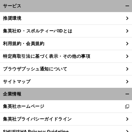
サービス
開
く/
推奨環境
閉
じ
集英社ID・スポルティーバIDとは
る
利用規約・会員規約
特定商取引法に基づく表示・その他の事項
ブラウザプッシュ通知について
サイトマップ
企業情報
開
く/
集英社ホームページ
新
閉
し
じ
集英社プライバシーガイドライン
い
る
ウ
SHUEISHA Privacy Guideline