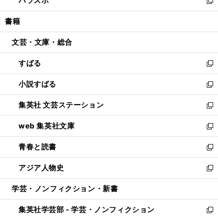
パラスポ
で
ド
ィ
い
新
開
ウ
ン
ウ
し
書籍
く
で
ド
ィ
い
開
ウ
ン
ウ
文芸・文庫・総合
く
で
ド
ィ
開
ウ
ン
すばる
く
で
ド
新
開
ウ
し
小説すばる
く
で
い
新
開
ウ
し
集英社 文芸ステーション
く
ィ
い
新
ン
ウ
し
web 集英社文庫
ド
ィ
い
新
ウ
ン
ウ
し
青春と読書
で
ド
ィ
い
新
開
ウ
ン
ウ
し
アジア人物史
く
で
ド
ィ
い
新
開
ウ
ン
ウ
し
学芸・ノンフィクション・新書
く
で
ド
ィ
い
開
ウ
ン
ウ
集英社学芸部 - 学芸・ノンフィクション
く
で
ド
ィ
新