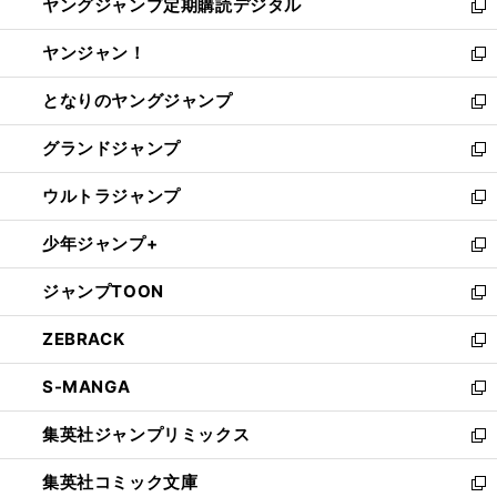
ヤングジャンプ定期購読デジタル
く
で
ド
い
新
開
ウ
ウ
し
ヤンジャン！
く
で
ィ
い
新
開
ン
ウ
し
となりのヤングジャンプ
く
ド
ィ
い
新
ウ
ン
ウ
し
グランドジャンプ
で
ド
ィ
い
新
開
ウ
ン
ウ
し
ウルトラジャンプ
く
で
ド
ィ
い
新
開
ウ
ン
ウ
し
少年ジャンプ+
く
で
ド
ィ
い
新
開
ウ
ン
ウ
し
ジャンプTOON
く
で
ド
ィ
い
新
開
ウ
ン
ウ
し
ZEBRACK
く
で
ド
ィ
い
新
開
ウ
ン
ウ
し
S-MANGA
く
で
ド
ィ
い
新
開
ウ
ン
ウ
し
集英社ジャンプリミックス
く
で
ド
ィ
い
新
開
ウ
ン
ウ
し
集英社コミック文庫
く
で
ド
ィ
い
新