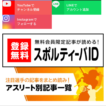
uTube
LINE
YouTubeで
LINEで
チャンネル登録
アカウント追加
stagra
Instagramで
m
フォローする