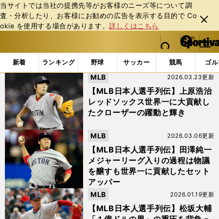
当サイトでは当社の提携先等がお客様のニーズ等について調
査・分析したり、お客様にお勧めの広告を表⽰する⽬的で Co
閉じ
okie を使⽤する場合があります。
詳しくはこちら
る
マイペ
web Sportiva (webスポルティーバ)
検索
メニュ
we
ー
「#ボストン」の最新ニュース・ 情報
b
ジ
新着
ランキング
野球
サッカー
競馬
ゴル
ス
MLB
2026.03.23更新
ポ
ル
【MLB日本人選手列伝】上原浩治
テ
レッドソックス世界一に大貢献し
ィ
たクローザーの躍動と輝き
ー
バ
MLB
2026.03.06更新
【MLB日本人選手列伝】田澤純一
メジャーリーグ入りの過程は物議
を醸すも世界一に貢献したセット
アッパー
MLB
2026.01.19更新
【MLB日本人選手列伝】松坂大輔