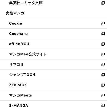
集英社コミック文庫
く
で
ド
ィ
い
新
開
ウ
ン
ウ
し
女性マンガ
く
で
ド
ィ
い
開
ウ
ン
ウ
Cookie
く
で
ド
ィ
新
開
ウ
ン
し
Cocohana
く
で
ド
い
新
開
ウ
ウ
し
office YOU
く
で
ィ
い
新
開
ン
ウ
し
マンガMee公式サイト
く
ド
ィ
い
新
ウ
ン
ウ
し
リマコミ
で
ド
ィ
い
新
開
ウ
ン
ウ
し
ジャンプTOON
く
で
ド
ィ
い
新
開
ウ
ン
ウ
し
ZEBRACK
く
で
ド
ィ
い
新
開
ウ
ン
ウ
し
マンガMeets
く
で
ド
ィ
い
新
開
ウ
ン
ウ
し
S-MANGA
く
で
ド
ィ
い
新