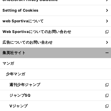
ィ
ン
Setting of Cookies
ド
ウ
web Sportivaについて
で
開
Web Sportivaについてのお問い合わせ
く
新
し
広告についてのお問い合わせ
い
ウ
集英社サイト
ィ
開
ン
く/
マンガ
ド
閉
ウ
じ
少年マンガ
で
る
開
週刊少年ジャンプ
く
新
し
ジャンプSQ
い
新
ウ
し
Vジャンプ
ィ
い
新