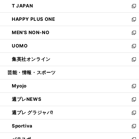
ウ
し
T JAPAN
く
で
ド
ィ
い
新
開
ウ
ン
ウ
し
HAPPY PLUS ONE
く
で
ド
ィ
い
新
開
ウ
ン
ウ
し
MEN'S NON-NO
く
で
ド
ィ
い
新
開
ウ
ン
ウ
し
UOMO
く
で
ド
ィ
い
新
開
ウ
ン
ウ
し
集英社オンライン
く
で
ド
ィ
い
新
開
ウ
ン
ウ
し
芸能・情報・スポーツ
く
で
ド
ィ
い
開
ウ
ン
ウ
Myojo
く
で
ド
ィ
新
開
ウ
ン
し
週プレNEWS
く
で
ド
い
新
開
ウ
ウ
し
週プレ グラジャパ!
く
で
ィ
い
新
開
ン
ウ
し
Sportiva
く
ド
ィ
い
新
ウ
ン
ウ
し