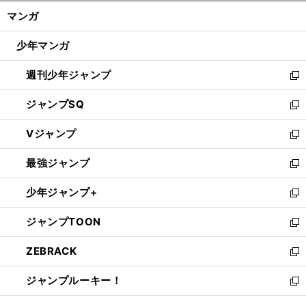
ン
く/
マンガ
ド
閉
ウ
じ
少年マンガ
で
る
開
週刊少年ジャンプ
く
新
し
ジャンプSQ
い
新
ウ
し
Vジャンプ
ィ
い
新
ン
ウ
し
最強ジャンプ
ド
ィ
い
新
ウ
ン
ウ
し
少年ジャンプ+
で
ド
ィ
い
新
開
ウ
ン
ウ
し
ジャンプTOON
く
で
ド
ィ
い
新
開
ウ
ン
ウ
し
ZEBRACK
く
で
ド
ィ
い
新
開
ウ
ン
ウ
し
ジャンプルーキー！
く
で
ド
ィ
い
新
開
ウ
ン
ウ
し