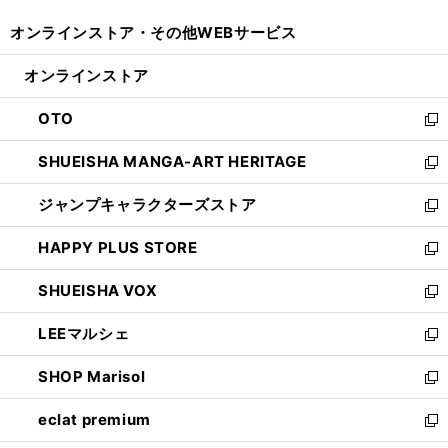
開
ウ
ウ
し
オンラインストア・
その他WEBサービス
く
で
ィ
い
開
ン
ウ
オンラインストア
く
ド
ィ
ウ
ン
OTO
で
ド
新
開
ウ
し
SHUEISHA MANGA-ART HERITAGE
く
で
い
新
開
ウ
し
ジャンプキャラクターズストア
く
ィ
い
新
ン
ウ
し
HAPPY PLUS STORE
ド
ィ
い
新
ウ
ン
ウ
し
SHUEISHA VOX
で
ド
ィ
い
新
開
ウ
ン
ウ
し
LEEマルシェ
く
で
ド
ィ
い
新
開
ウ
ン
ウ
し
SHOP Marisol
く
で
ド
ィ
い
新
開
ウ
ン
ウ
し
eclat premium
く
で
ド
ィ
い
新
開
ウ
ン
ウ
し