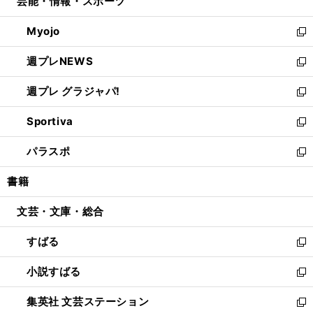
芸能・情報・スポーツ
く
で
ド
ィ
い
開
ウ
ン
ウ
Myojo
く
で
ド
ィ
新
開
ウ
ン
し
週プレNEWS
く
で
ド
い
新
開
ウ
ウ
し
週プレ グラジャパ!
く
で
ィ
い
新
開
ン
ウ
し
Sportiva
く
ド
ィ
い
新
ウ
ン
ウ
し
パラスポ
で
ド
ィ
い
新
開
ウ
ン
ウ
し
書籍
く
で
ド
ィ
い
開
ウ
ン
ウ
文芸・文庫・総合
く
で
ド
ィ
開
ウ
ン
すばる
く
で
ド
新
開
ウ
し
小説すばる
く
で
い
新
開
ウ
し
集英社 文芸ステーション
く
ィ
い
新