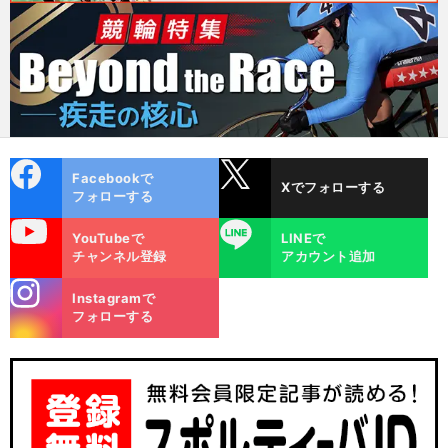
cebo
X
Facebookで
Xでフォローする
ok
フォローする
uTube
LINE
YouTubeで
LINEで
チャンネル登録
アカウント追加
stagra
Instagramで
m
フォローする