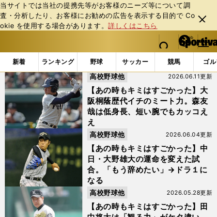
当サイトでは当社の提携先等がお客様のニーズ等について調
査・分析したり、お客様にお勧めの広告を表⽰する⽬的で Co
閉じ
okie を使⽤する場合があります。
詳しくはこちら
る
マイペ
web Sportiva (webスポルティーバ)
検索
メニュ
we
ー
「あの時もキミはすごかった」の検索結果
b
ジ
新着
ランキング
野球
サッカー
競馬
ゴル
ス
高校野球他
2026.06.11更新
ポ
ル
【あの時もキミはすごかった】大
テ
阪桐蔭歴代イチのミート力。森友
ィ
哉は低身長、短い腕でもカッコえ
ー
え
バ
高校野球他
2026.06.04更新
【あの時もキミはすごかった】中
日・大野雄大の運命を変えた試
合。「もう辞めたい」→ドラ１に
なる
高校野球他
2026.05.28更新
【あの時もキミはすごかった】田