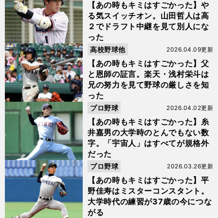
【あの時もキミはすごかった】や
る気スイッチオン。山田哲人は高
２でドラフト中継を見て別人にな
った
高校野球他
2026.04.09更新
【あの時もキミはすごかった】父
と恩師の証言。楽天・浅村栄斗は
兄の努力を見て野球の厳しさを知
った
プロ野球
2026.04.02更新
【あの時もキミはすごかった】糸
井嘉男の大学時のとんでもない数
字。「宇宙人」はすべてが規格外
だった
プロ野球
2026.03.26更新
【あの時もキミはすごかった】平
野佳寿はミスターコンスタント。
大学時代の練習が37歳の今につな
がる