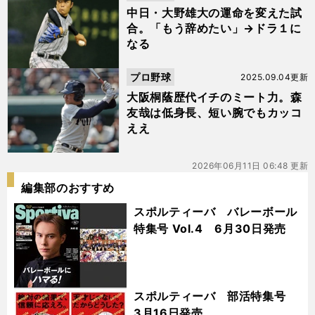
中日・大野雄大の運命を変えた試
合。「もう辞めたい」→ドラ１に
なる
プロ野球
2025.09.04更新
大阪桐蔭歴代イチのミート力。森
友哉は低身長、短い腕でもカッコ
ええ
2026年06月11日 06:48 更新
編集部のおすすめ
スポルティーバ バレーボール
特集号 Vol.4 6月30日発売
スポルティーバ 部活特集号
3月16日発売