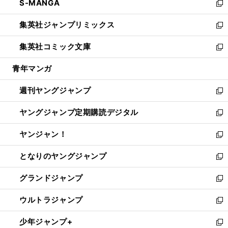
S-MANGA
く
で
ド
ィ
い
新
開
ウ
ン
ウ
し
集英社ジャンプリミックス
く
で
ド
ィ
い
新
開
ウ
ン
ウ
し
集英社コミック文庫
く
で
ド
ィ
い
新
開
ウ
ン
ウ
し
青年マンガ
く
で
ド
ィ
い
開
ウ
ン
ウ
週刊ヤングジャンプ
く
で
ド
ィ
新
開
ウ
ン
し
ヤングジャンプ定期購読デジタル
く
で
ド
い
新
開
ウ
ウ
し
ヤンジャン！
く
で
ィ
い
新
開
ン
ウ
し
となりのヤングジャンプ
く
ド
ィ
い
新
ウ
ン
ウ
し
グランドジャンプ
で
ド
ィ
い
新
開
ウ
ン
ウ
し
ウルトラジャンプ
く
で
ド
ィ
い
新
開
ウ
ン
ウ
し
少年ジャンプ+
く
で
ド
ィ
い
新