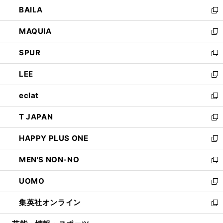
ウ
し
BAILA
く
ィ
い
新
ン
ウ
し
MAQUIA
ド
ィ
い
新
ウ
ン
ウ
し
SPUR
で
ド
ィ
い
新
開
ウ
ン
ウ
し
LEE
く
で
ド
ィ
い
新
開
ウ
ン
ウ
し
eclat
く
で
ド
ィ
い
新
開
ウ
ン
ウ
し
T JAPAN
く
で
ド
ィ
い
新
開
ウ
ン
ウ
し
HAPPY PLUS ONE
く
で
ド
ィ
い
新
開
ウ
ン
ウ
し
MEN'S NON-NO
く
で
ド
ィ
い
新
開
ウ
ン
ウ
し
UOMO
く
で
ド
ィ
い
新
開
ウ
ン
ウ
し
集英社オンライン
く
で
ド
ィ
い
新
開
ウ
ン
ウ
し