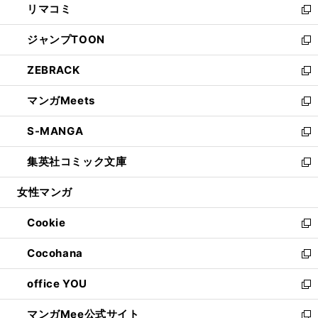
リマコミ
で
ド
ィ
い
新
開
ウ
ン
ウ
し
ジャンプTOON
く
で
ド
ィ
い
新
開
ウ
ン
ウ
し
ZEBRACK
く
で
ド
ィ
い
新
開
ウ
ン
ウ
し
マンガMeets
く
で
ド
ィ
い
新
開
ウ
ン
ウ
し
S-MANGA
く
で
ド
ィ
い
新
開
ウ
ン
ウ
し
集英社コミック文庫
く
で
ド
ィ
い
新
開
ウ
ン
ウ
し
女性マンガ
く
で
ド
ィ
い
開
ウ
ン
ウ
Cookie
く
で
ド
ィ
新
開
ウ
ン
し
Cocohana
く
で
ド
い
新
開
ウ
ウ
し
office YOU
く
で
ィ
い
新
開
ン
ウ
し
マンガMee公式サイト
く
ド
ィ
い
新