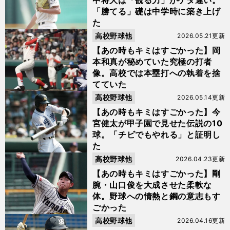
中将大は「観る力」がケタ違い。
「勝てる」礎は中学時に築き上げ
た
高校野球他
2026.05.21更新
【あの時もキミはすごかった】岡
本和真が秘めていた究極の打者
像。高校では本塁打への執着を捨
てていた
高校野球他
2026.05.14更新
【あの時もキミはすごかった】今
宮健太が甲子園で見せた伝説の10
球。「チビでもやれる」と証明し
た
高校野球他
2026.04.23更新
【あの時もキミはすごかった】剛
腕・山口俊を大成させた柔軟な
体。野球への情熱と鋼の意志もす
ごかった
高校野球他
2026.04.16更新