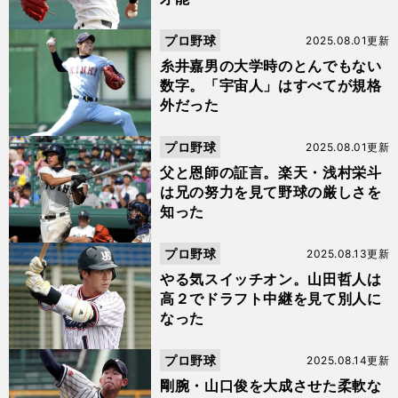
プロ野球
2025.08.01更新
糸井嘉男の大学時のとんでもない
数字。「宇宙人」はすべてが規格
外だった
プロ野球
2025.08.01更新
父と恩師の証言。楽天・浅村栄斗
は兄の努力を見て野球の厳しさを
知った
プロ野球
2025.08.13更新
やる気スイッチオン。山田哲人は
高２でドラフト中継を見て別人に
なった
プロ野球
2025.08.14更新
剛腕・山口俊を大成させた柔軟な