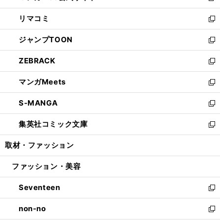
ウ
ン
ウ
し
リマコミ
で
ド
ィ
い
新
開
ウ
ン
ウ
し
ジャンプTOON
く
で
ド
ィ
い
新
開
ウ
ン
ウ
し
ZEBRACK
く
で
ド
ィ
い
新
開
ウ
ン
ウ
し
マンガMeets
く
で
ド
ィ
い
新
開
ウ
ン
ウ
し
S-MANGA
く
で
ド
ィ
い
新
開
ウ
ン
ウ
し
集英社コミック文庫
く
で
ド
ィ
い
新
開
ウ
ン
ウ
し
取材・ファッション
く
で
ド
ィ
い
開
ウ
ン
ウ
ファッション・美容
く
で
ド
ィ
開
ウ
ン
Seventeen
く
で
ド
新
開
ウ
し
non-no
く
で
い
新
開