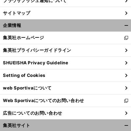
ブラウザプッシュ通知について
サイトマップ
企業情報
開
く/
集英社ホームページ
新
閉
し
じ
集英社プライバシーガイドライン
い
る
ウ
SHUEISHA Privacy Guideline
ィ
ン
Setting of Cookies
ド
ウ
web Sportivaについて
で
開
Web Sportivaについてのお問い合わせ
く
新
し
広告についてのお問い合わせ
い
ウ
集英社サイト
ィ
開