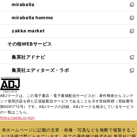
mirabella
く
で
ド
ィ
い
新
開
ウ
ン
ウ
し
mirabella homme
く
で
ド
ィ
い
新
開
ウ
ン
ウ
し
zakka market
く
で
ド
ィ
い
新
開
ウ
ン
ウ
し
その他WEBサービス
く
で
ド
ィ
い
開
ウ
ン
ウ
集英社アドナビ
く
で
ド
ィ
新
開
ウ
ン
し
集英社エディターズ・ラボ
く
で
ド
い
新
開
ウ
ウ
し
く
で
ィ
い
開
ン
ウ
ABJマークは、この電子書店・電子書籍配信サービスが、著作権者からコンテ
く
ド
ィ
ンツ使用許諾を得た正規版配信サービスであることを示す登録商標（登録番号
ウ
ン
第6091713号）です。ABJマークの詳細、ABJマークを掲示しているサービス
で
ド
の一覧はこちら。
開
ウ
https://aebs.or.jp/
新
く
で
し
い
開
本ホームページに記載の文章・画像・写真などを無断で複製するこ
ウ
く
とは法律で禁じられています。全ての著作権は株式会社 集英社に帰