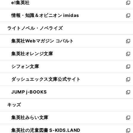
e!集英社
く
で
ド
ィ
い
新
開
ウ
ン
ウ
し
情報・知識＆オピニオン imidas
く
で
ド
ィ
い
新
開
ウ
ン
ウ
し
ライトノベル・ノベライズ
く
で
ド
ィ
い
開
ウ
ン
ウ
集英社Webマガジン コバルト
く
で
ド
ィ
新
開
ウ
ン
し
集英社オレンジ文庫
く
で
ド
い
新
開
ウ
ウ
し
シフォン文庫
く
で
ィ
い
新
開
ン
ウ
し
ダッシュエックス文庫公式サイト
く
ド
ィ
い
新
ウ
ン
ウ
し
JUMP j-BOOKS
で
ド
ィ
い
新
開
ウ
ン
ウ
し
キッズ
く
で
ド
ィ
い
開
ウ
ン
ウ
集英社みらい文庫
く
で
ド
ィ
新
開
ウ
ン
し
集英社の児童図書 S-KIDS.LAND
く
で
ド
い
新