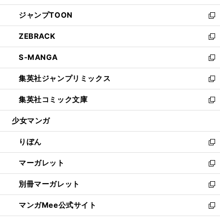
開
ウ
ン
ウ
し
ジャンプTOON
く
で
ド
ィ
い
新
開
ウ
ン
ウ
し
ZEBRACK
く
で
ド
ィ
い
新
開
ウ
ン
ウ
し
S-MANGA
く
で
ド
ィ
い
新
開
ウ
ン
ウ
し
集英社ジャンプリミックス
く
で
ド
ィ
い
新
開
ウ
ン
ウ
し
集英社コミック文庫
く
で
ド
ィ
い
新
開
ウ
ン
ウ
し
少女マンガ
く
で
ド
ィ
い
開
ウ
ン
ウ
りぼん
く
で
ド
ィ
新
開
ウ
ン
し
マーガレット
く
で
ド
い
新
開
ウ
ウ
し
別冊マーガレット
く
で
ィ
い
新
開
ン
ウ
し
マンガMee公式サイト
く
ド
ィ
い
新
ウ
ン
ウ
し