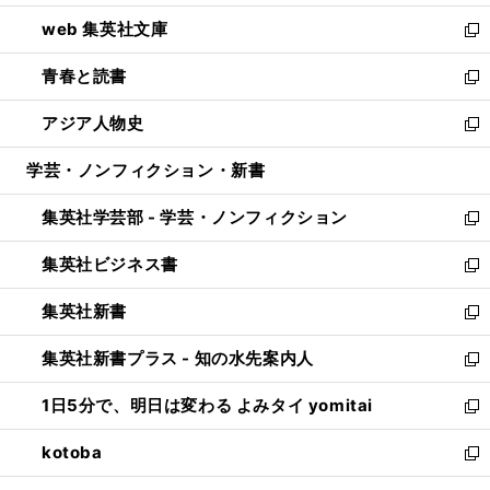
ン
ウ
し
web 集英社文庫
ド
ィ
い
新
ウ
ン
ウ
し
青春と読書
で
ド
ィ
い
新
開
ウ
ン
ウ
し
アジア人物史
く
で
ド
ィ
い
新
開
ウ
ン
ウ
し
学芸・ノンフィクション・新書
く
で
ド
ィ
い
開
ウ
ン
ウ
集英社学芸部 - 学芸・ノンフィクション
く
で
ド
ィ
新
開
ウ
ン
し
集英社ビジネス書
く
で
ド
い
新
開
ウ
ウ
し
集英社新書
く
で
ィ
い
新
開
ン
ウ
し
集英社新書プラス - 知の水先案内人
く
ド
ィ
い
新
ウ
ン
ウ
し
1日5分で、明日は変わる よみタイ yomitai
で
ド
ィ
い
新
開
ウ
ン
ウ
し
kotoba
く
で
ド
ィ
い
新
開
ウ
ン
ウ
し