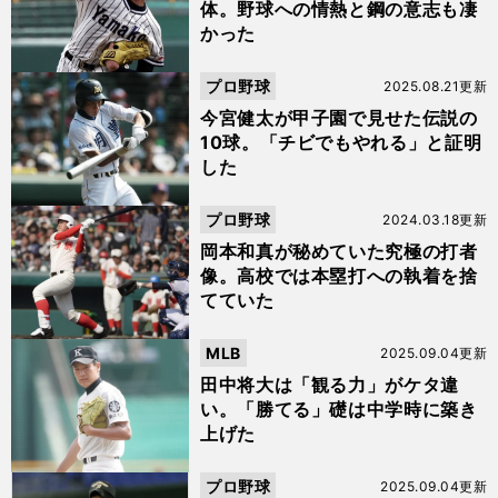
体。野球への情熱と鋼の意志も凄
かった
プロ野球
2025.08.21更新
今宮健太が甲子園で見せた伝説の
10球。「チビでもやれる」と証明
した
プロ野球
2024.03.18更新
岡本和真が秘めていた究極の打者
像。高校では本塁打への執着を捨
てていた
MLB
2025.09.04更新
田中将大は「観る力」がケタ違
い。「勝てる」礎は中学時に築き
上げた
プロ野球
2025.09.04更新