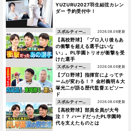
YUZURU2027羽生結弦カレン
ダー 予約受付中！
スポルティーバ
2026.08.06更新
動画
【高校野球】「プロ入り後もあ
の衝撃を超える選手はいな
い」。PL学園トリオが衝撃を受
けた選手
スポルティーバ
2026.08.06更新
動画
【プロ野球】指揮官によってチ
ームが変わる！？ 金村義明＆大
塚光二が語る歴代監督エピソー
ド
スポルティーバ
2026.08.06更新
動画
【高校野球】部員全員が大号
泣！？ ハードだったPL学園時
代を支えたものとは