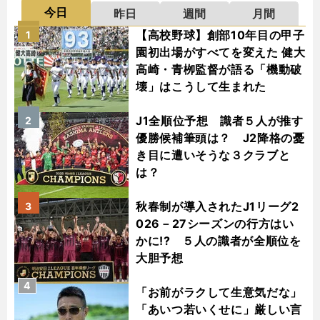
今日
昨日
週間
月間
【高校野球】創部10年目の甲子
1
園初出場がすべてを変えた 健大
高崎・青栁監督が語る「機動破
壊」はこうして生まれた
J1全順位予想 識者５人が推す
2
優勝候補筆頭は？ J2降格の憂
き目に遭いそうな３クラブと
は？
秋春制が導入されたJ1リーグ2
3
026－27シーズンの行方はい
かに!? ５人の識者が全順位を
大胆予想
4
「お前がラクして生意気だな」
「あいつ若いくせに」厳しい言