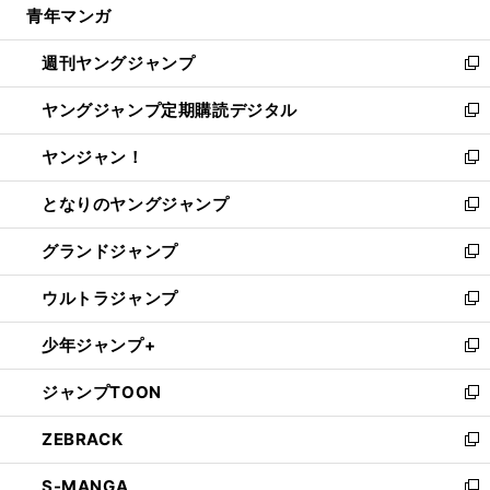
青年マンガ
く
で
ド
ィ
い
開
ウ
ン
ウ
週刊ヤングジャンプ
く
で
ド
ィ
新
開
ウ
ン
し
ヤングジャンプ定期購読デジタル
く
で
ド
い
新
開
ウ
ウ
し
ヤンジャン！
く
で
ィ
い
新
開
ン
ウ
し
となりのヤングジャンプ
く
ド
ィ
い
新
ウ
ン
ウ
し
グランドジャンプ
で
ド
ィ
い
新
開
ウ
ン
ウ
し
ウルトラジャンプ
く
で
ド
ィ
い
新
開
ウ
ン
ウ
し
少年ジャンプ+
く
で
ド
ィ
い
新
開
ウ
ン
ウ
し
ジャンプTOON
く
で
ド
ィ
い
新
開
ウ
ン
ウ
し
ZEBRACK
く
で
ド
ィ
い
新
開
ウ
ン
ウ
し
S-MANGA
く
で
ド
ィ
い