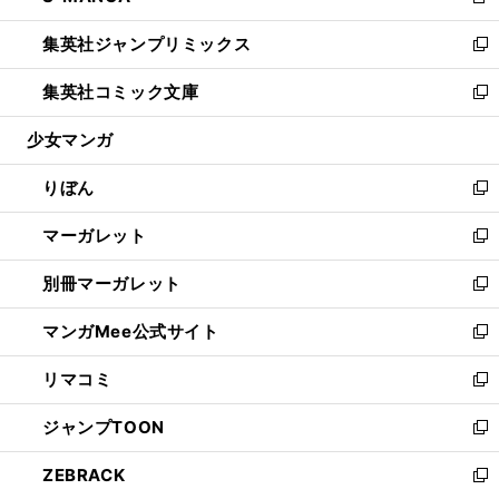
新
開
ウ
ン
ウ
し
集英社ジャンプリミックス
く
で
ド
ィ
い
新
開
ウ
ン
ウ
し
集英社コミック文庫
く
で
ド
ィ
い
新
開
ウ
ン
ウ
し
少女マンガ
く
で
ド
ィ
い
開
ウ
ン
ウ
りぼん
く
で
ド
ィ
新
開
ウ
ン
し
マーガレット
く
で
ド
い
新
開
ウ
ウ
し
別冊マーガレット
く
で
ィ
い
新
開
ン
ウ
し
マンガMee公式サイト
く
ド
ィ
い
新
ウ
ン
ウ
し
リマコミ
で
ド
ィ
い
新
開
ウ
ン
ウ
し
ジャンプTOON
く
で
ド
ィ
い
新
開
ウ
ン
ウ
し
ZEBRACK
く
で
ド
ィ
い
新
開