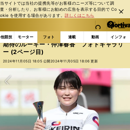
当サイトでは当社の提携先等がお客様のニーズ等について調
査・分析したり、お客様にお勧めの広告を表⽰する⽬的で Co
閉じ
okie を使⽤する場合があります。
詳しくはこちら
る
マイペ
web Sportiva (webスポルティーバ)
検索
メニュ
we
ー
フォトギャラリー
コラムフォト
期待のルーキー・仲
b
ジ
の他競技
モーター
フォト
連載
動画
インフォ
ス
期待のルーキー・仲澤春香 フォトギャラリ
ポ
ー (2ページ目)
ル
テ
2024年11月05日 18:05 公開
2024年11月05日 18:06 更新
ィ
ー
バ
次へ