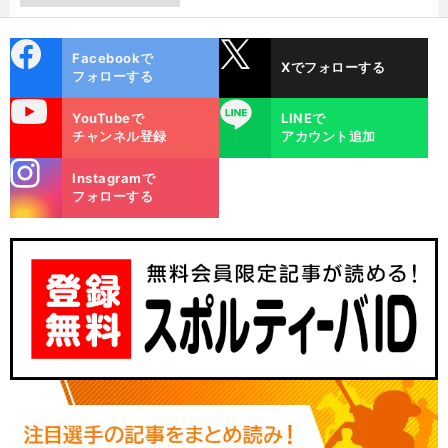
cebo
X
Facebookで
Xでフォローする
ok
フォローする
uTube
LINE
YouTubeで
LINEで
チャンネル登録
アカウント追加
stagra
Instagramで
m
フォローする