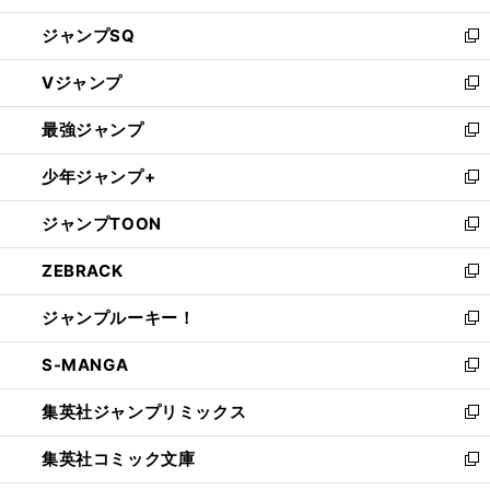
し
ジャンプSQ
い
新
ウ
し
Vジャンプ
ィ
い
新
ン
ウ
し
最強ジャンプ
ド
ィ
い
新
ウ
ン
ウ
し
少年ジャンプ+
で
ド
ィ
い
新
開
ウ
ン
ウ
し
ジャンプTOON
く
で
ド
ィ
い
新
開
ウ
ン
ウ
し
ZEBRACK
く
で
ド
ィ
い
新
開
ウ
ン
ウ
し
ジャンプルーキー！
く
で
ド
ィ
い
新
開
ウ
ン
ウ
し
S-MANGA
く
で
ド
ィ
い
新
開
ウ
ン
ウ
し
集英社ジャンプリミックス
く
で
ド
ィ
い
新
開
ウ
ン
ウ
し
集英社コミック文庫
く
で
ド
ィ
い
新
開
ウ
ン
ウ
し