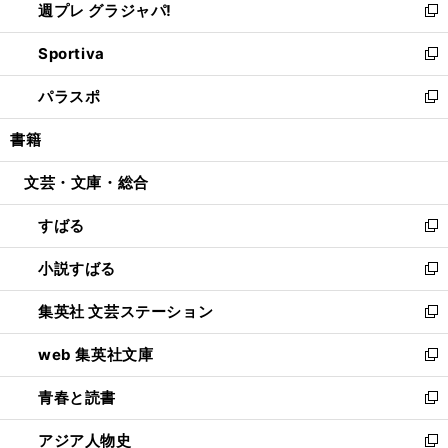
週プレ グラジャパ!
く
で
ィ
い
新
開
ン
ウ
し
Sportiva
く
ド
ィ
い
新
ウ
ン
ウ
し
パラスポ
で
ド
ィ
い
新
開
ウ
ン
ウ
し
書籍
く
で
ド
ィ
い
開
ウ
ン
ウ
文芸・文庫・総合
く
で
ド
ィ
開
ウ
ン
すばる
く
で
ド
新
開
ウ
し
小説すばる
く
で
い
新
開
ウ
し
集英社 文芸ステーション
く
ィ
い
新
ン
ウ
し
web 集英社文庫
ド
ィ
い
新
ウ
ン
ウ
し
青春と読書
で
ド
ィ
い
新
開
ウ
ン
ウ
し
アジア人物史
く
で
ド
ィ
い
新