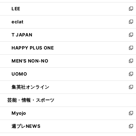
開
ウ
ン
ウ
し
LEE
く
で
ド
ィ
い
新
開
ウ
ン
ウ
し
eclat
く
で
ド
ィ
い
新
開
ウ
ン
ウ
し
T JAPAN
く
で
ド
ィ
い
新
開
ウ
ン
ウ
し
HAPPY PLUS ONE
く
で
ド
ィ
い
新
開
ウ
ン
ウ
し
MEN'S NON-NO
く
で
ド
ィ
い
新
開
ウ
ン
ウ
し
UOMO
く
で
ド
ィ
い
新
開
ウ
ン
ウ
し
集英社オンライン
く
で
ド
ィ
い
新
開
ウ
ン
ウ
し
芸能・情報・スポーツ
く
で
ド
ィ
い
開
ウ
ン
ウ
Myojo
く
で
ド
ィ
新
開
ウ
ン
し
週プレNEWS
く
で
ド
い
新
開
ウ
ウ
し