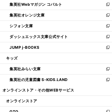
集英社Webマガジン コバルト
く
で
ド
ィ
新
開
ウ
ン
し
集英社オレンジ文庫
く
で
ド
い
新
開
ウ
ウ
し
シフォン文庫
く
で
ィ
い
新
開
ン
ウ
し
ダッシュエックス文庫公式サイト
く
ド
ィ
い
新
ウ
ン
ウ
し
JUMP j-BOOKS
で
ド
ィ
い
新
開
ウ
ン
ウ
し
キッズ
く
で
ド
ィ
い
開
ウ
ン
ウ
集英社みらい文庫
く
で
ド
ィ
新
開
ウ
ン
し
集英社の児童図書 S-KIDS.LAND
く
で
ド
い
新
開
ウ
ウ
し
オンラインストア・
その他WEBサービス
く
で
ィ
い
開
ン
ウ
オンラインストア
く
ド
ィ
ウ
ン
OTO
で