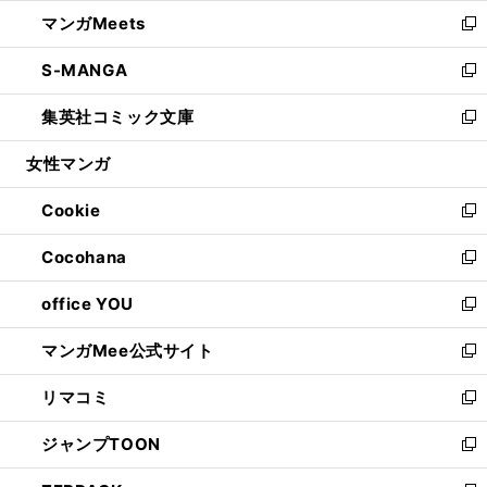
ウ
ン
ウ
し
マンガMeets
く
で
ド
ィ
い
新
開
ウ
ン
ウ
し
S-MANGA
く
で
ド
ィ
い
新
開
ウ
ン
ウ
し
集英社コミック文庫
く
で
ド
ィ
い
新
開
ウ
ン
ウ
し
女性マンガ
く
で
ド
ィ
い
開
ウ
ン
ウ
Cookie
く
で
ド
ィ
新
開
ウ
ン
し
Cocohana
く
で
ド
い
新
開
ウ
ウ
し
office YOU
く
で
ィ
い
新
開
ン
ウ
し
マンガMee公式サイト
く
ド
ィ
い
新
ウ
ン
ウ
し
リマコミ
で
ド
ィ
い
新
開
ウ
ン
ウ
し
ジャンプTOON
く
で
ド
ィ
い
新
開
ウ
ン
ウ
し