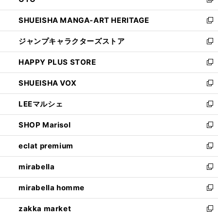
ド
新
開
ウ
し
SHUEISHA MANGA-ART HERITAGE
く
で
い
新
開
ウ
し
ジャンプキャラクターズストア
く
ィ
い
新
ン
ウ
し
HAPPY PLUS STORE
ド
ィ
い
新
ウ
ン
ウ
し
SHUEISHA VOX
で
ド
ィ
い
新
開
ウ
ン
ウ
し
LEEマルシェ
く
で
ド
ィ
い
新
開
ウ
ン
ウ
し
SHOP Marisol
く
で
ド
ィ
い
新
開
ウ
ン
ウ
し
eclat premium
く
で
ド
ィ
い
新
開
ウ
ン
ウ
し
mirabella
く
で
ド
ィ
い
新
開
ウ
ン
ウ
し
mirabella homme
く
で
ド
ィ
い
新
開
ウ
ン
ウ
し
zakka market
く
で
ド
ィ
い
新