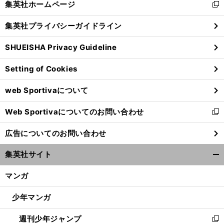
集英社ホームページ
新
閉
し
じ
集英社プライバシーガイドライン
い
る
ウ
SHUEISHA Privacy Guideline
ィ
ン
Setting of Cookies
ド
ウ
web Sportivaについて
で
開
Web Sportivaについてのお問い合わせ
く
新
し
広告についてのお問い合わせ
い
ウ
集英社サイト
ィ
開
ン
く/
マンガ
ド
閉
ウ
じ
少年マンガ
で
る
開
週刊少年ジャンプ
く
新