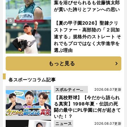
葉を浴びせられるも佐藤慎太郎
が貫いた誇りとファンへの思い
5
【夏の甲子園2026】聖隷クリ
ストファー・高部陸の「２回加
速する」規格外のストレート そ
れでもプロではなく大学進学を
選ぶ理由
もっと見る
各スポーツコラム記事
スポルティーバ
2026.08.07更新
動画
【高校野球】【今だから語られ
る真実】1998年夏・伝説の死
闘の最中にPL学園に何が起きて
いた！？
ニュース
2026.08.07更新