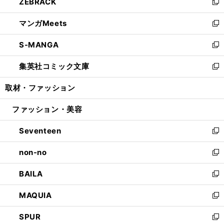
ZEBRACK
く
で
ド
ィ
い
新
開
ウ
ン
ウ
し
マンガMeets
く
で
ド
ィ
い
新
開
ウ
ン
ウ
し
S-MANGA
く
で
ド
ィ
い
新
開
ウ
ン
ウ
し
集英社コミック文庫
く
で
ド
ィ
い
新
開
ウ
ン
ウ
し
取材・ファッション
く
で
ド
ィ
い
開
ウ
ン
ウ
ファッション・美容
く
で
ド
ィ
開
ウ
ン
Seventeen
く
で
ド
新
開
ウ
し
non-no
く
で
い
新
開
ウ
し
BAILA
く
ィ
い
新
ン
ウ
し
MAQUIA
ド
ィ
い
新
ウ
ン
ウ
し
SPUR
で
ド
ィ
い
新