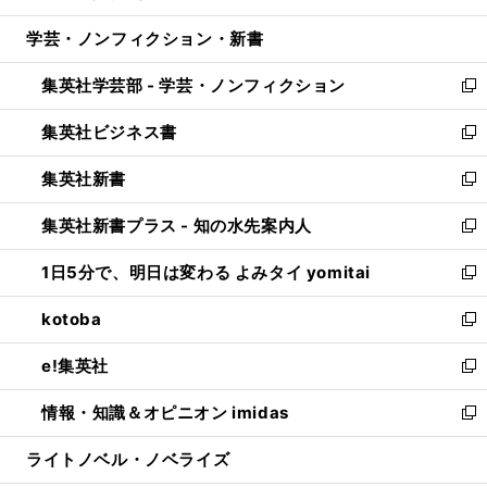
開
ウ
ン
ウ
し
学芸・ノンフィクション・新書
く
で
ド
ィ
い
開
ウ
ン
ウ
集英社学芸部 - 学芸・ノンフィクション
く
で
ド
ィ
新
開
ウ
ン
し
集英社ビジネス書
く
で
ド
い
新
開
ウ
ウ
し
集英社新書
く
で
ィ
い
新
開
ン
ウ
し
集英社新書プラス - 知の水先案内人
く
ド
ィ
い
新
ウ
ン
ウ
し
1日5分で、明日は変わる よみタイ yomitai
で
ド
ィ
い
新
開
ウ
ン
ウ
し
kotoba
く
で
ド
ィ
い
新
開
ウ
ン
ウ
し
e!集英社
く
で
ド
ィ
い
新
開
ウ
ン
ウ
し
情報・知識＆オピニオン imidas
く
で
ド
ィ
い
新
開
ウ
ン
ウ
し
ライトノベル・ノベライズ
く
で
ド
ィ
い
開
ウ
ン
ウ