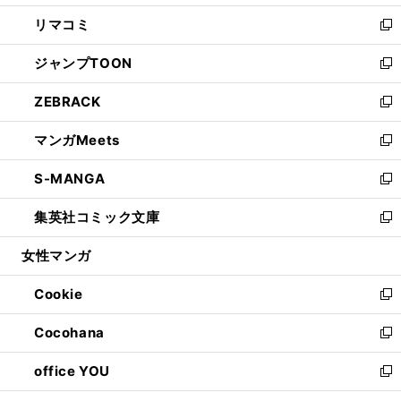
ウ
ン
ウ
し
リマコミ
で
ド
ィ
い
新
開
ウ
ン
ウ
し
ジャンプTOON
く
で
ド
ィ
い
新
開
ウ
ン
ウ
し
ZEBRACK
く
で
ド
ィ
い
新
開
ウ
ン
ウ
し
マンガMeets
く
で
ド
ィ
い
新
開
ウ
ン
ウ
し
S-MANGA
く
で
ド
ィ
い
新
開
ウ
ン
ウ
し
集英社コミック文庫
く
で
ド
ィ
い
新
開
ウ
ン
ウ
し
女性マンガ
く
で
ド
ィ
い
開
ウ
ン
ウ
Cookie
く
で
ド
ィ
新
開
ウ
ン
し
Cocohana
く
で
ド
い
新
開
ウ
ウ
し
office YOU
く
で
ィ
い
新
開
ン
ウ
し