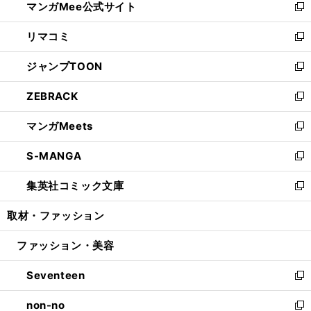
マンガMee公式サイト
く
ド
ィ
い
新
ウ
ン
ウ
し
リマコミ
で
ド
ィ
い
新
開
ウ
ン
ウ
し
ジャンプTOON
く
で
ド
ィ
い
新
開
ウ
ン
ウ
し
ZEBRACK
く
で
ド
ィ
い
新
開
ウ
ン
ウ
し
マンガMeets
く
で
ド
ィ
い
新
開
ウ
ン
ウ
し
S-MANGA
く
で
ド
ィ
い
新
開
ウ
ン
ウ
し
集英社コミック文庫
く
で
ド
ィ
い
新
開
ウ
ン
ウ
し
取材・ファッション
く
で
ド
ィ
い
開
ウ
ン
ウ
ファッション・美容
く
で
ド
ィ
開
ウ
ン
Seventeen
く
で
ド
新
開
ウ
し
non-no
く
で
い
新