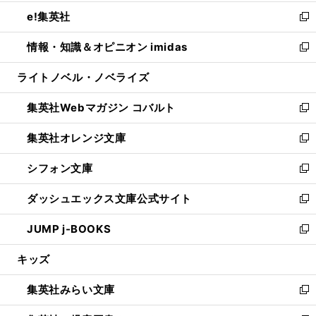
開
ウ
ン
ウ
し
e!集英社
く
で
ド
ィ
い
新
開
ウ
ン
ウ
し
情報・知識＆オピニオン imidas
く
で
ド
ィ
い
新
開
ウ
ン
ウ
し
ライトノベル・ノベライズ
く
で
ド
ィ
い
開
ウ
ン
ウ
集英社Webマガジン コバルト
く
で
ド
ィ
新
開
ウ
ン
し
集英社オレンジ文庫
く
で
ド
い
新
開
ウ
ウ
し
シフォン文庫
く
で
ィ
い
新
開
ン
ウ
し
ダッシュエックス文庫公式サイト
く
ド
ィ
い
新
ウ
ン
ウ
し
JUMP j-BOOKS
で
ド
ィ
い
新
開
ウ
ン
ウ
し
キッズ
く
で
ド
ィ
い
開
ウ
ン
ウ
集英社みらい文庫
く
で
ド
ィ
新
開
ウ
ン
し