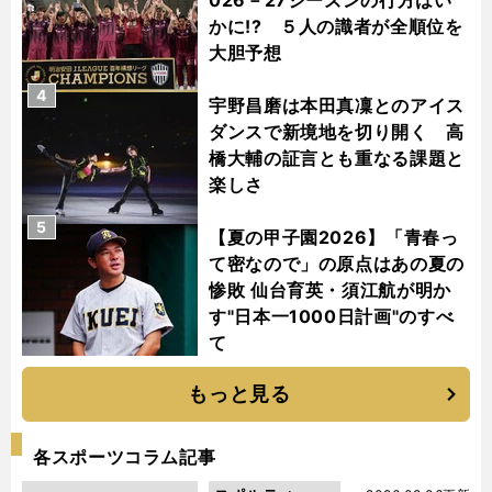
かに!? ５人の識者が全順位を
大胆予想
4
宇野昌磨は本田真凜とのアイス
ダンスで新境地を切り開く 高
橋大輔の証言とも重なる課題と
楽しさ
5
【夏の甲子園2026】「青春っ
て密なので」の原点はあの夏の
惨敗 仙台育英・須江航が明か
す"日本一1000日計画"のすべ
て
もっと見る
各スポーツコラム記事