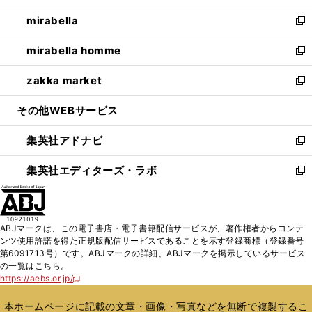
開
ウ
ン
ウ
し
mirabella
く
で
ド
ィ
い
新
開
ウ
ン
ウ
し
mirabella homme
く
で
ド
ィ
い
新
開
ウ
ン
ウ
し
zakka market
く
で
ド
ィ
い
新
開
ウ
ン
ウ
し
その他WEBサービス
く
で
ド
ィ
い
開
ウ
ン
ウ
集英社アドナビ
く
で
ド
ィ
新
開
ウ
ン
し
集英社エディターズ・ラボ
く
で
ド
い
新
開
ウ
ウ
し
く
で
ィ
い
開
ン
ウ
ABJマークは、この電子書店・電子書籍配信サービスが、著作権者からコンテ
く
ド
ィ
ンツ使用許諾を得た正規版配信サービスであることを示す登録商標（登録番号
ウ
ン
第6091713号）です。ABJマークの詳細、ABJマークを掲示しているサービス
で
ド
の一覧はこちら。
開
ウ
https://aebs.or.jp/
新
く
で
し
い
開
本ホームページに記載の文章・画像・写真などを無断で複製するこ