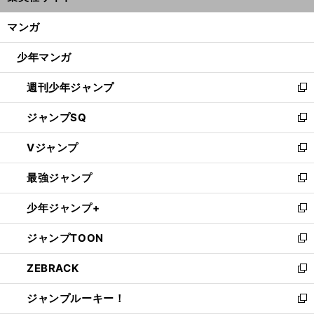
開
ン
く/
マンガ
ド
閉
ウ
じ
少年マンガ
で
る
開
週刊少年ジャンプ
く
新
し
ジャンプSQ
い
新
ウ
し
Vジャンプ
ィ
い
新
ン
ウ
し
最強ジャンプ
ド
ィ
い
新
ウ
ン
ウ
し
少年ジャンプ+
で
ド
ィ
い
新
開
ウ
ン
ウ
し
ジャンプTOON
く
で
ド
ィ
い
新
開
ウ
ン
ウ
し
ZEBRACK
く
で
ド
ィ
い
新
開
ウ
ン
ウ
し
ジャンプルーキー！
く
で
ド
ィ
い
新
開
ウ