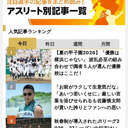
人気記事ランキング
今日
昨日
週間
月間
【夏の甲子園2026】「優勝は
1
横浜じゃない」 波乱必至の組み
合わせで識者５人が選んだ優勝
校はここだ！
「お前がラクして生意気だな」
2
「あいつ若いくせに」厳しい言
葉を浴びせられるも佐藤慎太郎
が貫いた誇りとファンへの思い
秋春制が導入されたJ1リーグ2
3
026－27シーズンの行方はい