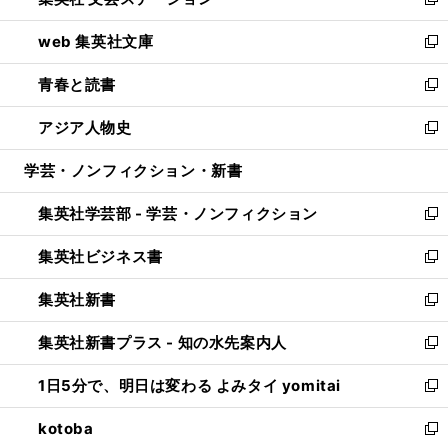
ィ
い
新
ン
ウ
し
web 集英社文庫
ド
ィ
い
新
ウ
ン
ウ
し
青春と読書
で
ド
ィ
い
新
開
ウ
ン
ウ
し
アジア人物史
く
で
ド
ィ
い
新
開
ウ
ン
ウ
し
学芸・ノンフィクション・新書
く
で
ド
ィ
い
開
ウ
ン
ウ
集英社学芸部 - 学芸・ノンフィクション
く
で
ド
ィ
新
開
ウ
ン
し
集英社ビジネス書
く
で
ド
い
新
開
ウ
ウ
し
集英社新書
く
で
ィ
い
新
開
ン
ウ
し
集英社新書プラス - 知の水先案内人
く
ド
ィ
い
新
ウ
ン
ウ
し
1日5分で、明日は変わる よみタイ yomitai
で
ド
ィ
い
新
開
ウ
ン
ウ
し
kotoba
く
で
ド
ィ
い
新