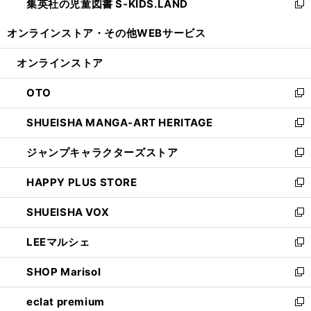
集英社の児童図書 S-KIDS.LAND
く
で
ド
い
新
開
ウ
ウ
し
オンラインストア・
その他WEBサービス
く
で
ィ
い
開
ン
ウ
オンラインストア
く
ド
ィ
ウ
ン
OTO
で
ド
新
開
ウ
し
SHUEISHA MANGA-ART HERITAGE
く
で
い
新
開
ウ
し
ジャンプキャラクターズストア
く
ィ
い
新
ン
ウ
し
HAPPY PLUS STORE
ド
ィ
い
新
ウ
ン
ウ
し
SHUEISHA VOX
で
ド
ィ
い
新
開
ウ
ン
ウ
し
LEEマルシェ
く
で
ド
ィ
い
新
開
ウ
ン
ウ
し
SHOP Marisol
く
で
ド
ィ
い
新
開
ウ
ン
ウ
し
eclat premium
く
で
ド
ィ
い
新