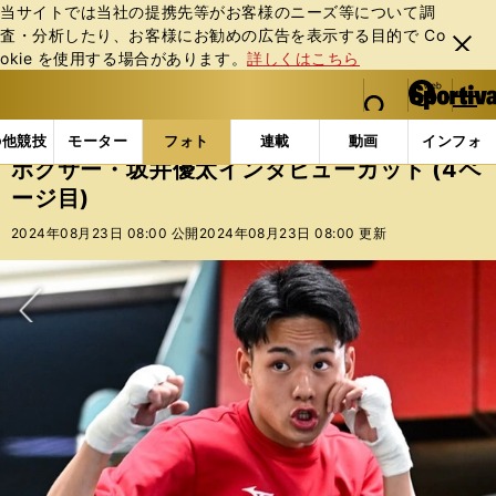
当サイトでは当社の提携先等がお客様のニーズ等について調
査・分析したり、お客様にお勧めの広告を表⽰する⽬的で Co
閉じ
okie を使⽤する場合があります。
詳しくはこちら
る
マイペ
web Sportiva (webスポルティーバ)
検索
メニュ
we
ー
フォトギャラリー
コラムフォト
ボクサー・坂井優太
b
ジ
の他競技
モーター
フォト
連載
動画
インフォ
ス
ボクサー・坂井優太インタビューカット (4ペ
ポ
ージ目)
ル
テ
2024年08月23日 08:00 公開
2024年08月23日 08:00 更新
ィ
ー
バ
次へ