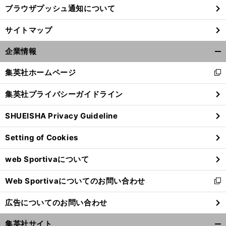
ブラウザプッシュ通知について
サイトマップ
企業情報
開
く/
集英社ホームページ
新
閉
し
じ
集英社プライバシーガイドライン
い
る
ウ
SHUEISHA Privacy Guideline
ィ
ン
Setting of Cookies
ド
ウ
web Sportivaについて
で
開
Web Sportivaについてのお問い合わせ
く
新
し
広告についてのお問い合わせ
い
ウ
集英社サイト
ィ