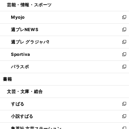
芸能・情報・スポーツ
く
で
ド
ィ
い
開
ウ
ン
ウ
Myojo
く
で
ド
ィ
新
開
ウ
ン
し
週プレNEWS
く
で
ド
い
新
開
ウ
ウ
し
週プレ グラジャパ!
く
で
ィ
い
新
開
ン
ウ
し
Sportiva
く
ド
ィ
い
新
ウ
ン
ウ
し
パラスポ
で
ド
ィ
い
新
開
ウ
ン
ウ
し
書籍
く
で
ド
ィ
い
開
ウ
ン
ウ
文芸・文庫・総合
く
で
ド
ィ
開
ウ
ン
すばる
く
で
ド
新
開
ウ
し
小説すばる
く
で
い
新
開
ウ
し
集英社 文芸ステーション
く