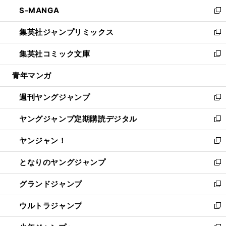
ン
ウ
し
S-MANGA
く
で
ド
ィ
い
新
開
ウ
ン
ウ
し
集英社ジャンプリミックス
く
で
ド
ィ
い
新
開
ウ
ン
ウ
し
集英社コミック文庫
く
で
ド
ィ
い
新
開
ウ
ン
ウ
し
青年マンガ
く
で
ド
ィ
い
開
ウ
ン
ウ
週刊ヤングジャンプ
く
で
ド
ィ
新
開
ウ
ン
し
ヤングジャンプ定期購読デジタル
く
で
ド
い
新
開
ウ
ウ
し
ヤンジャン！
く
で
ィ
い
新
開
ン
ウ
し
となりのヤングジャンプ
く
ド
ィ
い
新
ウ
ン
ウ
し
グランドジャンプ
で
ド
ィ
い
新
開
ウ
ン
ウ
し
ウルトラジャンプ
く
で
ド
ィ
い
新
開
ウ
ン
ウ
し