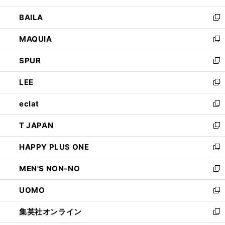
開
ウ
し
BAILA
く
ィ
い
新
ン
ウ
し
MAQUIA
ド
ィ
い
新
ウ
ン
ウ
し
SPUR
で
ド
ィ
い
新
開
ウ
ン
ウ
し
LEE
く
で
ド
ィ
い
新
開
ウ
ン
ウ
し
eclat
く
で
ド
ィ
い
新
開
ウ
ン
ウ
し
T JAPAN
く
で
ド
ィ
い
新
開
ウ
ン
ウ
し
HAPPY PLUS ONE
く
で
ド
ィ
い
新
開
ウ
ン
ウ
し
MEN'S NON-NO
く
で
ド
ィ
い
新
開
ウ
ン
ウ
し
UOMO
く
で
ド
ィ
い
新
開
ウ
ン
ウ
し
集英社オンライン
く
で
ド
ィ
い
新
開
ウ
ン
ウ
し