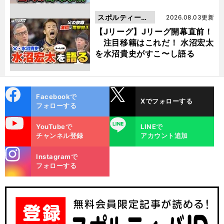
スポルティーバ
2026.08.03更新
動画
【Jリーグ】Jリーグ開幕直前！
注目移籍はこれだ！ 水沼宏太
を水沼貴史がすこ〜し語る
cebo
X
Facebookで
Xでフォローする
ok
フォローする
uTube
LINE
YouTubeで
LINEで
チャンネル登録
アカウント追加
stagra
Instagramで
m
フォローする