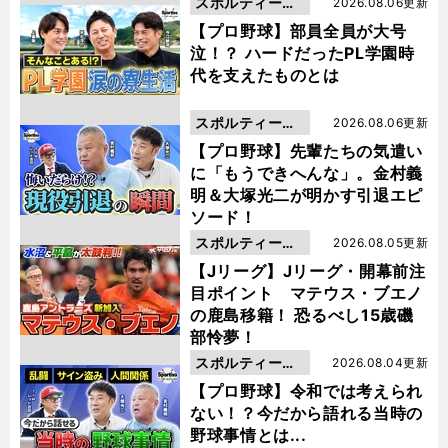
スポルティーバ
2026.08.06更新
動画
【プロ野球】部員全員が大号
泣！？ ハードだったPL学園時
代を支えたものとは
スポルティーバ
2026.08.06更新
動画
【プロ野球】先輩たちの気遣い
に「もうできへんな」。金村義
明＆大塚光二が明かす引退エピ
ソード！
スポルティーバ
2026.08.05更新
動画
【Jリーグ】Jリーグ・開幕前注
目ポイント マテウス・ブエノ
の鹿島移籍！ 恐るべし15歳磯
部怜夢！
スポルティーバ
2026.08.04更新
動画
【プロ野球】令和では考えられ
ない！？今だから語れる当時の
野球事情とは...