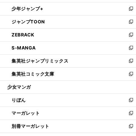
開
ウ
ン
ウ
し
少年ジャンプ+
く
で
ド
ィ
い
新
開
ウ
ン
ウ
し
ジャンプTOON
く
で
ド
ィ
い
新
開
ウ
ン
ウ
し
ZEBRACK
く
で
ド
ィ
い
新
開
ウ
ン
ウ
し
S-MANGA
く
で
ド
ィ
い
新
開
ウ
ン
ウ
し
集英社ジャンプリミックス
く
で
ド
ィ
い
新
開
ウ
ン
ウ
し
集英社コミック文庫
く
で
ド
ィ
い
新
開
ウ
ン
ウ
し
少女マンガ
く
で
ド
ィ
い
開
ウ
ン
ウ
りぼん
く
で
ド
ィ
新
開
ウ
ン
し
マーガレット
く
で
ド
い
新
開
ウ
ウ
し
別冊マーガレット
く
で
ィ
い
新
開
ン
ウ
し