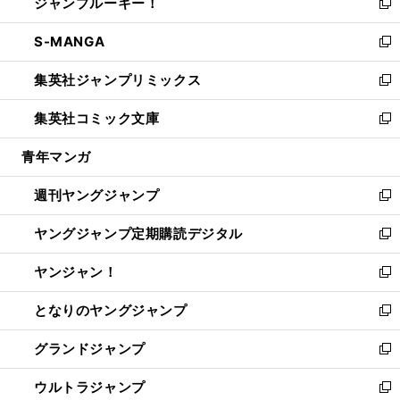
ジャンプルーキー！
く
で
ド
ィ
い
新
開
ウ
ン
ウ
し
S-MANGA
く
で
ド
ィ
い
新
開
ウ
ン
ウ
し
集英社ジャンプリミックス
く
で
ド
ィ
い
新
開
ウ
ン
ウ
し
集英社コミック文庫
く
で
ド
ィ
い
新
開
ウ
ン
ウ
し
青年マンガ
く
で
ド
ィ
い
開
ウ
ン
ウ
週刊ヤングジャンプ
く
で
ド
ィ
新
開
ウ
ン
し
ヤングジャンプ定期購読デジタル
く
で
ド
い
新
開
ウ
ウ
し
ヤンジャン！
く
で
ィ
い
新
開
ン
ウ
し
となりのヤングジャンプ
く
ド
ィ
い
新
ウ
ン
ウ
し
グランドジャンプ
で
ド
ィ
い
新
開
ウ
ン
ウ
し
ウルトラジャンプ
く
で
ド
ィ
い
新