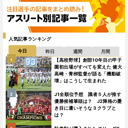
人気記事ランキング
今日
昨日
週間
月間
【高校野球】創部10年目の甲子
1
園初出場がすべてを変えた 健大
高崎・青栁監督が語る「機動破
壊」はこうして生まれた
J1全順位予想 識者５人が推す
2
優勝候補筆頭は？ J2降格の憂
き目に遭いそうな３クラブと
は？