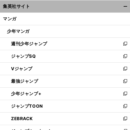
ウ
集英社サイト
ィ
開
ン
く/
マンガ
ド
閉
ウ
じ
少年マンガ
で
る
開
週刊少年ジャンプ
く
新
し
ジャンプSQ
い
新
ウ
し
Vジャンプ
ィ
い
新
ン
ウ
し
最強ジャンプ
ド
ィ
い
新
ウ
ン
ウ
し
少年ジャンプ+
で
ド
ィ
い
新
開
ウ
ン
ウ
し
ジャンプTOON
く
で
ド
ィ
い
新
開
ウ
ン
ウ
し
ZEBRACK
く
で
ド
ィ
い
新
開
ウ
ン
ウ
し