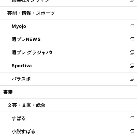
ド
ィ
い
新
開
ウ
ン
ウ
し
芸能・情報・スポーツ
く
で
ド
ィ
い
開
ウ
ン
ウ
Myojo
く
で
ド
ィ
新
開
ウ
ン
し
週プレNEWS
く
で
ド
い
新
開
ウ
ウ
し
週プレ グラジャパ!
く
で
ィ
い
新
開
ン
ウ
し
Sportiva
く
ド
ィ
い
新
ウ
ン
ウ
し
パラスポ
で
ド
ィ
い
新
開
ウ
ン
ウ
し
書籍
く
で
ド
ィ
い
開
ウ
ン
ウ
文芸・文庫・総合
く
で
ド
ィ
開
ウ
ン
すばる
く
で
ド
新
開
ウ
し
小説すばる
く
で
い
新