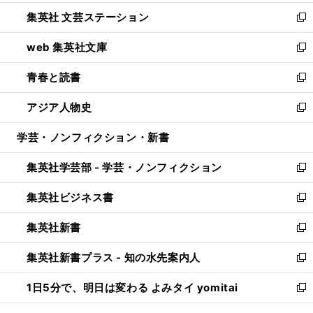
開
ウ
し
集英社 文芸ステーション
く
ィ
い
新
ン
ウ
し
web 集英社文庫
ド
ィ
い
新
ウ
ン
ウ
し
青春と読書
で
ド
ィ
い
新
開
ウ
ン
ウ
し
アジア人物史
く
で
ド
ィ
い
新
開
ウ
ン
ウ
し
学芸・ノンフィクション・新書
く
で
ド
ィ
い
開
ウ
ン
ウ
集英社学芸部 - 学芸・ノンフィクション
く
で
ド
ィ
新
開
ウ
ン
し
集英社ビジネス書
く
で
ド
い
新
開
ウ
ウ
し
集英社新書
く
で
ィ
い
新
開
ン
ウ
し
集英社新書プラス - 知の水先案内人
く
ド
ィ
い
新
ウ
ン
ウ
し
1日5分で、明日は変わる よみタイ yomitai
で
ド
ィ
い
新
開
ウ
ン
ウ
し