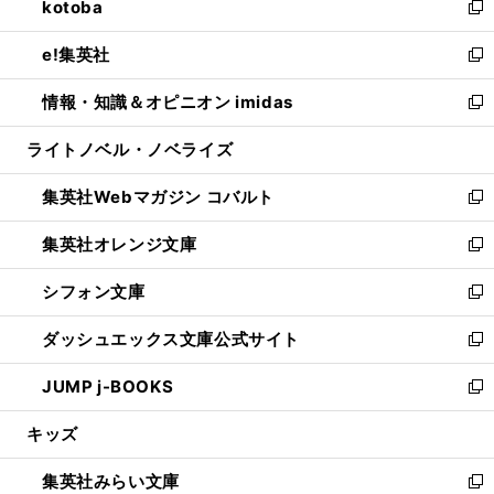
kotoba
く
で
ド
ィ
い
新
開
ウ
ン
ウ
し
e!集英社
く
で
ド
ィ
い
新
開
ウ
ン
ウ
し
情報・知識＆オピニオン imidas
く
で
ド
ィ
い
新
開
ウ
ン
ウ
し
ライトノベル・ノベライズ
く
で
ド
ィ
い
開
ウ
ン
ウ
集英社Webマガジン コバルト
く
で
ド
ィ
新
開
ウ
ン
し
集英社オレンジ文庫
く
で
ド
い
新
開
ウ
ウ
し
シフォン文庫
く
で
ィ
い
新
開
ン
ウ
し
ダッシュエックス文庫公式サイト
く
ド
ィ
い
新
ウ
ン
ウ
し
JUMP j-BOOKS
で
ド
ィ
い
新
開
ウ
ン
ウ
し
キッズ
く
で
ド
ィ
い
開
ウ
ン
ウ
集英社みらい文庫
く
で
ド
ィ
新