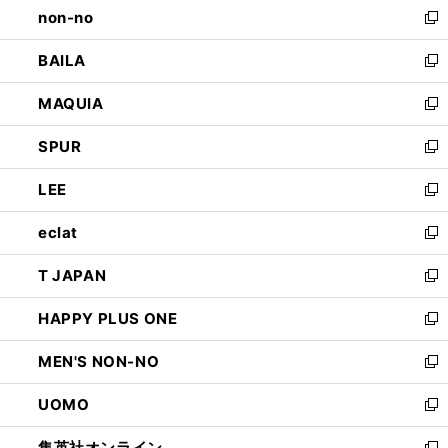
non-no
く
で
い
新
開
ウ
し
BAILA
く
ィ
い
新
ン
ウ
し
MAQUIA
ド
ィ
い
新
ウ
ン
ウ
し
SPUR
で
ド
ィ
い
新
開
ウ
ン
ウ
し
LEE
く
で
ド
ィ
い
新
開
ウ
ン
ウ
し
eclat
く
で
ド
ィ
い
新
開
ウ
ン
ウ
し
T JAPAN
く
で
ド
ィ
い
新
開
ウ
ン
ウ
し
HAPPY PLUS ONE
く
で
ド
ィ
い
新
開
ウ
ン
ウ
し
MEN'S NON-NO
く
で
ド
ィ
い
新
開
ウ
ン
ウ
し
UOMO
く
で
ド
ィ
い
新
開
ウ
ン
ウ
し
集英社オンライン
く
で