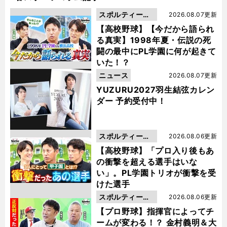
スポルティーバ
2026.08.07更新
動画
【高校野球】【今だから語られ
る真実】1998年夏・伝説の死
闘の最中にPL学園に何が起きて
いた！？
ニュース
2026.08.07更新
YUZURU2027羽生結弦カレン
ダー 予約受付中！
スポルティーバ
2026.08.06更新
動画
【高校野球】「プロ入り後もあ
の衝撃を超える選手はいな
い」。PL学園トリオが衝撃を受
けた選手
スポルティーバ
2026.08.06更新
動画
【プロ野球】指揮官によってチ
ームが変わる！？ 金村義明＆大