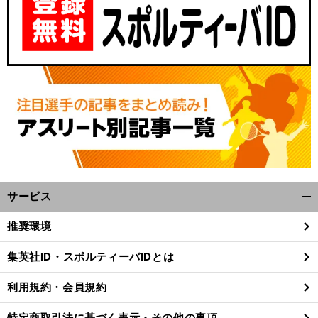
サービス
開
く/
推奨環境
閉
じ
集英社ID・スポルティーバIDとは
る
利用規約・会員規約
特定商取引法に基づく表示・その他の事項