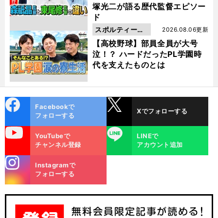
塚光二が語る歴代監督エピソー
ド
スポルティーバ
2026.08.06更新
動画
【高校野球】部員全員が大号
泣！？ ハードだったPL学園時
代を支えたものとは
cebo
X
Facebookで
Xでフォローする
ok
フォローする
uTube
LINE
YouTubeで
LINEで
チャンネル登録
アカウント追加
stagra
Instagramで
m
フォローする