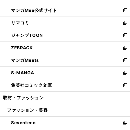
開
ン
ウ
し
マンガMee公式サイト
く
ド
ィ
い
新
ウ
ン
ウ
し
リマコミ
で
ド
ィ
い
新
開
ウ
ン
ウ
し
ジャンプTOON
く
で
ド
ィ
い
新
開
ウ
ン
ウ
し
ZEBRACK
く
で
ド
ィ
い
新
開
ウ
ン
ウ
し
マンガMeets
く
で
ド
ィ
い
新
開
ウ
ン
ウ
し
S-MANGA
く
で
ド
ィ
い
新
開
ウ
ン
ウ
し
集英社コミック文庫
く
で
ド
ィ
い
新
開
ウ
ン
ウ
し
取材・ファッション
く
で
ド
ィ
い
開
ウ
ン
ウ
ファッション・美容
く
で
ド
ィ
開
ウ
ン
Seventeen
く
で
ド
新
開
ウ
し