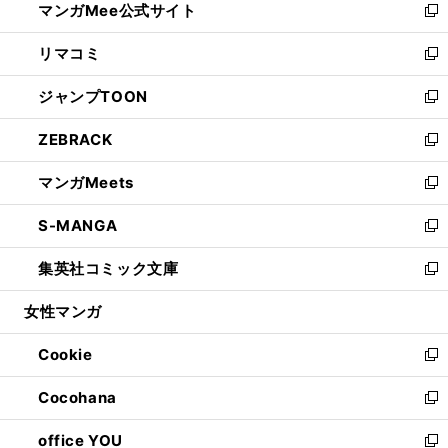
マンガMee公式サイト
く
ド
ィ
い
新
ウ
ン
ウ
し
リマコミ
で
ド
ィ
い
新
開
ウ
ン
ウ
し
ジャンプTOON
く
で
ド
ィ
い
新
開
ウ
ン
ウ
し
ZEBRACK
く
で
ド
ィ
い
新
開
ウ
ン
ウ
し
マンガMeets
く
で
ド
ィ
い
新
開
ウ
ン
ウ
し
S-MANGA
く
で
ド
ィ
い
新
開
ウ
ン
ウ
し
集英社コミック文庫
く
で
ド
ィ
い
新
開
ウ
ン
ウ
し
女性マンガ
く
で
ド
ィ
い
開
ウ
ン
ウ
Cookie
く
で
ド
ィ
新
開
ウ
ン
し
Cocohana
く
で
ド
い
新
開
ウ
ウ
し
office YOU
く
で
ィ
い
新