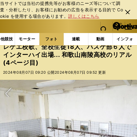
当サイトでは当社の提携先等がお客様のニーズ等について調
査・分析したり、お客様にお勧めの広告を表⽰する⽬的で Co
閉じ
okie を使⽤する場合があります。
詳しくはこちら
る
マイペ
web Sportiva (webスポルティーバ)
検索
メニュ
we
ー
フォトギャラリー
コラムフォト
レゲエ校歌、全校生
b
ジ
の他競技
モーター
フォト
連載
動画
インフォ
ス
レゲエ校歌、全校生徒18人、バスケ部６人で
ポ
インターハイ出場... 和歌山南陵高校のリアル
ル
(4ページ目)
テ
ィ
2024年08月07日 09:20 公開
2024年08月07日 09:52 更新
ー
バ
次へ