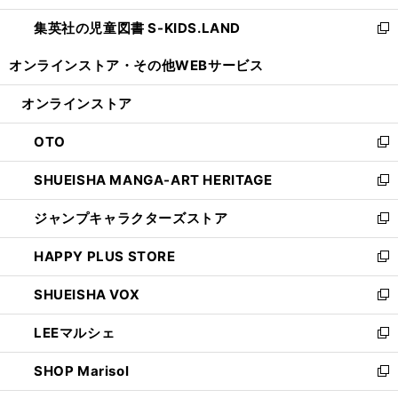
開
ウ
ン
し
集英社の児童図書 S-KIDS.LAND
く
で
ド
い
新
開
ウ
ウ
し
オンラインストア・
その他WEBサービス
く
で
ィ
い
開
ン
ウ
オンラインストア
く
ド
ィ
ウ
ン
OTO
で
ド
新
開
ウ
し
SHUEISHA MANGA-ART HERITAGE
く
で
い
新
開
ウ
し
ジャンプキャラクターズストア
く
ィ
い
新
ン
ウ
し
HAPPY PLUS STORE
ド
ィ
い
新
ウ
ン
ウ
し
SHUEISHA VOX
で
ド
ィ
い
新
開
ウ
ン
ウ
し
LEEマルシェ
く
で
ド
ィ
い
新
開
ウ
ン
ウ
し
SHOP Marisol
く
で
ド
ィ
い
新
開
ウ
ン
ウ
し