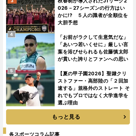
秋春制が導入されたJ1リーグ2
3
026－27シーズンの行方はい
かに!? ５人の識者が全順位を
大胆予想
4
「お前がラクして生意気だな」
「あいつ若いくせに」厳しい言
葉を浴びせられるも佐藤慎太郎
が貫いた誇りとファンへの思い
5
【夏の甲子園2026】聖隷クリ
ストファー・高部陸の「２回加
速する」規格外のストレート そ
れでもプロではなく大学進学を
選ぶ理由
もっと見る
各スポーツコラム記事