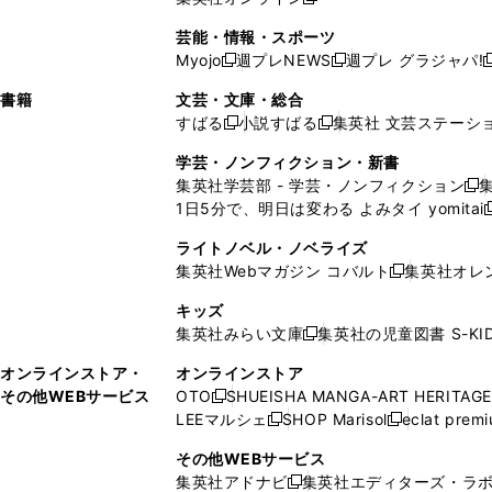
し
新
し
し
し
ン
ィ
ン
ン
開
で
開
で
い
し
い
い
い
ド
ン
ド
ド
芸能・情報・スポーツ
く
開
く
開
ウ
い
ウ
ウ
ウ
ウ
ド
ウ
ウ
Myojo
週プレNEWS
週プレ グラジャパ!
く
く
新
新
新
ィ
ウ
ィ
ィ
ィ
で
ウ
で
で
し
し
ン
ィ
ン
ン
ン
書籍
文芸・文庫・総合
開
で
開
開
い
い
ド
ン
ド
ド
ド
すばる
小説すばる
集英社 文芸ステーシ
く
開
く
く
新
新
ウ
ウ
ウ
ド
ウ
ウ
ウ
く
し
し
ィ
ィ
学芸・ノンフィクション・新書
で
ウ
で
で
で
い
い
ン
ン
集英社学芸部 - 学芸・ノンフィクション
開
で
開
開
開
新
ウ
ウ
ド
ド
1日5分で、明日は変わる よみタイ yomitai
く
開
く
く
く
し
新
ィ
ィ
ウ
ウ
く
い
ン
ン
ライトノベル・ノベライズ
で
で
ウ
ド
ド
集英社Webマガジン コバルト
集英社オレ
開
開
新
ィ
ウ
ウ
く
く
し
ン
キッズ
で
で
い
ド
集英社みらい文庫
集英社の児童図書 S-KID
開
開
新
ウ
ウ
く
く
し
ィ
オンラインストア・
オンラインストア
で
い
ン
その他WEBサービス
OTO
SHUEISHA MANGA-ART HERITAGE
開
新
ウ
ド
LEEマルシェ
SHOP Marisol
eclat prem
く
し
新
新
ィ
ウ
い
し
し
ン
その他WEBサービス
で
ウ
い
い
ド
集英社アドナビ
集英社エディターズ・ラ
開
新