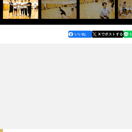
いいね
Xでポストする
line
faceboo
x
k