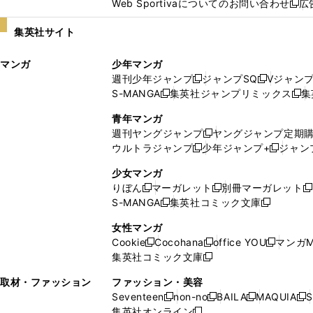
Web Sportivaについてのお問い合わせ
広
し
新
い
し
集英社サイト
ウ
い
ィ
ウ
マンガ
少年マンガ
ン
ィ
週刊少年ジャンプ
ジャンプSQ
Vジャン
ド
ン
新
新
S-MANGA
集英社ジャンプリミックス
集
ウ
ド
新
し
し
新
で
ウ
し
い
い
し
青年マンガ
開
で
い
ウ
ウ
い
週刊ヤングジャンプ
ヤングジャンプ定期
新
く
開
ウ
ィ
ィ
ウ
ウルトラジャンプ
少年ジャンプ+
ジャン
新
し
新
く
ィ
ン
ン
ィ
し
い
し
ン
ド
ド
ン
少女マンガ
い
ウ
い
ド
ウ
ウ
ド
りぼん
マーガレット
別冊マーガレット
新
新
新
ウ
ィ
ウ
ウ
で
で
ウ
S-MANGA
集英社コミック文庫
し
新
し
新
ィ
ン
ィ
で
開
開
で
い
し
い
し
ン
ド
ン
女性マンガ
開
く
く
開
ウ
い
ウ
い
ド
ウ
ド
Cookie
Cocohana
office YOU
マンガM
く
く
新
新
新
ィ
ウ
ィ
ウ
ウ
で
ウ
集英社コミック文庫
し
新
し
し
ン
ィ
ン
ィ
で
開
で
い
し
い
い
ド
ン
ド
ン
取材・ファッション
ファッション・美容
開
く
開
ウ
い
ウ
ウ
ウ
ド
ウ
ド
Seventeen
non-no
BAILA
MAQUIA
S
く
く
新
新
新
新
ィ
ウ
ィ
ィ
で
ウ
で
ウ
集英社オンライン