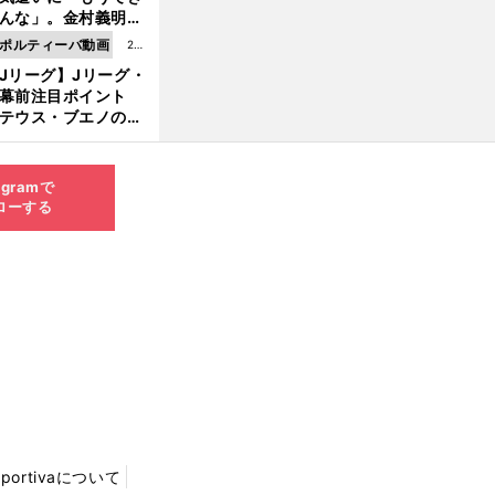
8.0
んな」。金村義明＆
6更
塚光二が明かす引退
ポルティーバ動画
202
新
ピソード！
Jリーグ】Jリーグ・
6.0
開幕前注目ポイント
8.0
テウス・ブエノの鹿
5更
移籍！ 恐るべし15
新
磯部怜夢！
agramで
ローする
Sportivaについて