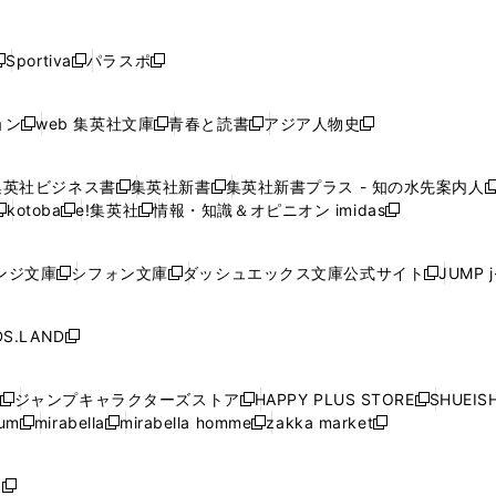
し
し
し
し
し
ン
ン
ン
ン
開
開
開
開
開
い
い
い
い
い
ド
ド
ド
ド
く
く
く
く
く
ウ
ウ
ウ
ウ
ウ
ウ
ウ
ウ
ウ
Sportiva
パラスポ
新
新
ィ
ィ
ィ
ィ
ィ
で
で
で
で
し
し
し
ン
ン
ン
ン
ン
開
開
開
開
い
い
い
ド
ド
ド
ド
ド
ョン
web 集英社文庫
青春と読書
アジア人物史
く
く
く
く
新
新
新
新
ウ
ウ
ウ
ウ
ウ
ウ
ウ
ウ
し
し
し
し
ィ
ィ
ィ
で
で
で
で
で
い
い
い
い
ン
ン
ン
集英社ビジネス書
集英社新書
集英社新書プラス - 知の水先案内人
開
開
開
開
開
新
新
新
ウ
ウ
ウ
ウ
ド
ド
ド
kotoba
e!集英社
情報・知識＆オピニオン imidas
く
く
く
く
く
新
し
新
し
新
ィ
ィ
ィ
ィ
ウ
ウ
ウ
し
し
い
し
い
し
ン
ン
ン
ン
で
で
で
い
い
ウ
い
ウ
い
ド
ド
ド
ド
ンジ文庫
シフォン文庫
ダッシュエックス文庫公式サイト
JUMP 
開
開
開
新
新
新
ウ
ウ
ィ
ウ
ィ
ウ
ウ
ウ
ウ
ウ
く
く
く
し
し
し
ィ
ィ
ン
ィ
ン
ィ
で
で
で
で
い
い
い
ン
ン
ド
ン
ド
ン
S.LAND
開
開
開
開
新
ウ
ウ
ウ
ド
ド
ウ
ド
ウ
ド
く
く
く
く
し
ィ
ィ
ィ
ウ
ウ
で
ウ
で
ウ
い
ン
ン
ン
ジャンプキャラクターズストア
HAPPY PLUS STORE
SHUEIS
で
で
開
で
開
で
新
新
新
ウ
ド
ド
ド
ium
mirabella
mirabella homme
zakka market
開
開
く
開
く
開
し
新
新
新
し
新
し
ィ
ウ
ウ
ウ
く
く
く
く
い
し
し
い
し
し
い
ン
で
で
で
ウ
い
い
ウ
い
い
ウ
ド
ボ
開
開
開
新