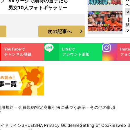
着フ
SVリーグで期待の選手たち
へ
男女10人フォトギャラリー
大
ス
エ
【
マ
次の記事へ
島
歳
Instagra
LINE
YouTubeで
LINEで
Inst
m
チャンネル登録
アカウント追加
フォ
利用規約・会員規約
特定商取引法に基づく表示・その他の事項
プ
ガイドライン
SHUEISHA Privacy Guideline
Setting of Cookies
web 