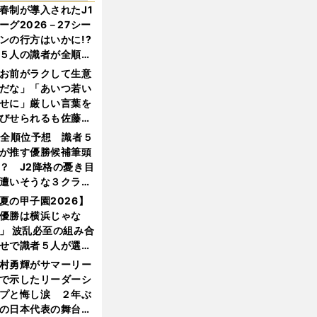
春制が導入されたJ1
ーグ2026－27シー
ンの行方はいかに!?
５人の識者が全順位
大胆予想
お前がラクして生意
だな」「あいつ若い
せに」厳しい言葉を
びせられるも佐藤慎
郎が貫いた誇りとフ
1全順位予想 識者５
ンへの思い
が推す優勝候補筆頭
？ J2降格の憂き目
遭いそうな３クラブ
は？
夏の甲子園2026】
優勝は横浜じゃな
」 波乱必至の組み合
せで識者５人が選ん
優勝校はここだ！
村勇輝がサマーリー
で示したリーダーシ
プと悔し涙 ２年ぶ
の日本代表の舞台を