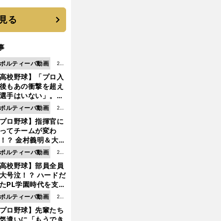
に３年目のNBA挑戦
続く
見る
事
ポルティーバ動画
202
高校野球】「プロ入
6.0
後もあの衝撃を超え
8.0
選手はいない」。PL
6更
園トリオが衝撃を受
ポルティーバ動画
202
新
た選手
プロ野球】指揮官に
6.0
ってチームが変わ
8.0
！？ 金村義明＆大塚
6更
二が語る歴代監督エ
ポルティーバ動画
202
新
ソード
高校野球】部員全員
6.0
大号泣！？ ハードだ
8.0
たPL学園時代を支え
6更
ものとは
ポルティーバ動画
202
新
プロ野球】先輩たち
6.0
気遣いに「もうでき