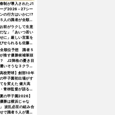
春制が導入されたJ1
ーグ2026－27シー
ンの行方はいかに!?
５人の識者が全順位
大胆予想
お前がラクして生意
だな」「あいつ若い
せに」厳しい言葉を
びせられるも佐藤慎
郎が貫いた誇りとフ
1全順位予想 識者５
ンへの思い
が推す優勝候補筆頭
？ J2降格の憂き目
遭いそうな３クラブ
は？
高校野球】創部10年
の甲子園初出場がす
てを変えた 健大高
・青栁監督が語る
機動破壊」はこうし
夏の甲子園2026】
生まれた
優勝は横浜じゃな
」 波乱必至の組み合
せで識者５人が選ん