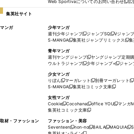
Web Sportivaについてのお問い合わせ
広
し
新
い
し
集英社サイト
ウ
い
ィ
ウ
マンガ
少年マンガ
ン
ィ
週刊少年ジャンプ
ジャンプSQ
Vジャン
ド
ン
新
新
S-MANGA
集英社ジャンプリミックス
集
ウ
ド
新
し
し
新
で
ウ
し
い
い
し
青年マンガ
開
で
い
ウ
ウ
い
週刊ヤングジャンプ
ヤングジャンプ定期
新
く
開
ウ
ィ
ィ
ウ
ウルトラジャンプ
少年ジャンプ+
ジャン
新
し
新
く
ィ
ン
ン
ィ
し
い
し
ン
ド
ド
ン
少女マンガ
い
ウ
い
ド
ウ
ウ
ド
りぼん
マーガレット
別冊マーガレット
新
新
新
ウ
ィ
ウ
ウ
で
で
ウ
S-MANGA
集英社コミック文庫
し
新
し
新
ィ
ン
ィ
で
開
開
で
い
し
い
し
ン
ド
ン
女性マンガ
開
く
く
開
ウ
い
ウ
い
ド
ウ
ド
Cookie
Cocohana
office YOU
マンガM
く
く
新
新
新
ィ
ウ
ィ
ウ
ウ
で
ウ
集英社コミック文庫
し
新
し
し
ン
ィ
ン
ィ
で
開
で
い
し
い
い
ド
ン
ド
ン
取材・ファッション
ファッション・美容
開
く
開
ウ
い
ウ
ウ
ウ
ド
ウ
ド
Seventeen
non-no
BAILA
MAQUIA
S
く
く
新
新
新
新
ィ
ウ
ィ
ィ
で
ウ
で
ウ
集英社オンライン