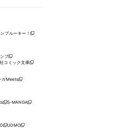
ャンプルーキー！
新
し
い
ウ
ャンプ
新
ィ
社コミック文庫
し
新
ン
い
し
ド
ウ
い
ウ
ガMeets
新
ィ
ウ
で
し
ン
ィ
開
い
ド
ン
く
ウ
ウ
ド
s
S-MANGA
新
新
ィ
で
ウ
し
し
ン
開
で
い
い
ド
く
開
ウ
ウ
ウ
NO
UOMO
く
新
新
ィ
ィ
で