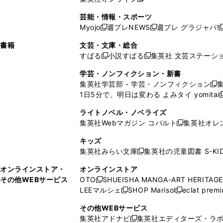
し
新
し
し
し
ン
ィ
ン
ン
開
で
開
で
い
し
い
い
い
ド
ン
ド
ド
芸能・情報・スポーツ
く
開
く
開
ウ
い
ウ
ウ
ウ
ウ
ド
ウ
ウ
Myojo
週プレNEWS
週プレ グラジャパ!
く
く
新
新
新
ィ
ウ
ィ
ィ
ィ
で
ウ
で
で
し
し
ン
ィ
ン
ン
ン
書籍
文芸・文庫・総合
開
で
開
開
い
い
ド
ン
ド
ド
ド
すばる
小説すばる
集英社 文芸ステーシ
く
開
く
く
新
新
ウ
ウ
ウ
ド
ウ
ウ
ウ
く
し
し
ィ
ィ
学芸・ノンフィクション・新書
で
ウ
で
で
で
い
い
ン
ン
集英社学芸部 - 学芸・ノンフィクション
開
で
開
開
開
新
ウ
ウ
ド
ド
1日5分で、明日は変わる よみタイ yomitai
く
開
く
く
く
し
新
ィ
ィ
ウ
ウ
く
い
ン
ン
ライトノベル・ノベライズ
で
で
ウ
ド
ド
集英社Webマガジン コバルト
集英社オレ
開
開
新
ィ
ウ
ウ
く
く
し
ン
キッズ
で
で
い
ド
集英社みらい文庫
集英社の児童図書 S-KID
開
開
新
ウ
ウ
く
く
し
ィ
オンラインストア・
オンラインストア
で
い
ン
その他WEBサービス
OTO
SHUEISHA MANGA-ART HERITAGE
開
新
ウ
ド
LEEマルシェ
SHOP Marisol
eclat prem
く
し
新
新
ィ
ウ
い
し
し
ン
その他WEBサービス
で
ウ
い
い
ド
集英社アドナビ
集英社エディターズ・ラ
開
新