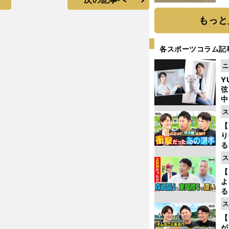
だ
もっと
各スポーツコラム記
ニ
Y
弦
中
ス
【
り
る
学
ス
け
【
よ
る
光
ス
ピ
【
が