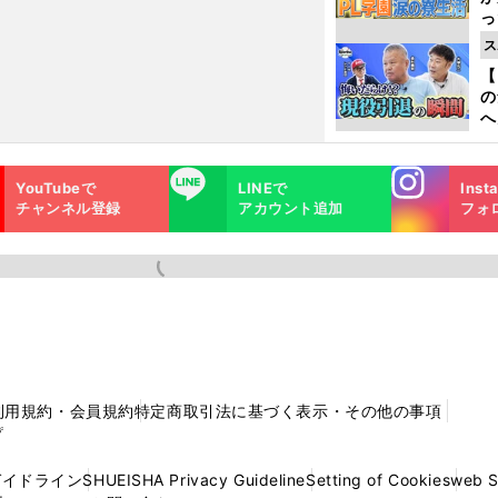
っ
た
ス
【
の
へ
大
エ
Instagra
LINE
YouTubeで
LINEで
Inst
m
チャンネル登録
アカウント追加
フォ
利用規約・会員規約
特定商取引法に基づく表示・その他の事項
プ
ガイドライン
SHUEISHA Privacy Guideline
Setting of Cookies
web 