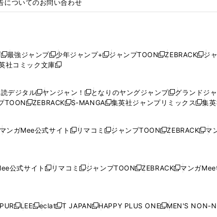
告についてのお問い合わせ
プ
最強ジャンプ
少年ジャンプ+
ジャンプTOON
ZEBRACK
ジ
新
新
新
新
新
英社コミック文庫
し
新
し
し
し
し
い
い
し
い
い
い
ウ
ウ
い
ウ
ウ
ウ
購読デジタル
ヤンジャン！
となりのヤングジャンプ
グランドジ
新
新
新
ィ
ィ
ウ
ィ
ィ
ィ
プTOON
ZEBRACK
S-MANGA
集英社ジャンプリミックス
集英
新
し
新
し
新
し
新
ン
ン
ィ
ン
ン
ン
し
い
し
い
し
い
し
ド
ド
ン
ド
ド
ド
い
ウ
い
ウ
い
ウ
い
ウ
ウ
ド
ウ
ウ
ウ
マンガMee公式サイト
リマコミ
ジャンプTOON
ZEBRACK
マン
新
新
新
新
ウ
ィ
ウ
ィ
ウ
ィ
ウ
で
で
ウ
で
で
で
し
し
し
し
し
ィ
ン
ィ
ン
ィ
ン
ィ
開
開
で
開
開
開
い
い
い
い
い
ン
ド
ン
ド
ン
ド
ン
く
く
開
く
く
く
ウ
ウ
ウ
ウ
ウ
ド
ウ
ド
ウ
ド
ウ
ド
ee公式サイト
リマコミ
ジャンプTOON
ZEBRACK
マンガMeet
く
新
新
新
新
ィ
ィ
ィ
ィ
ィ
ウ
で
ウ
で
ウ
で
ウ
し
し
し
し
ン
ン
ン
ン
ン
で
開
で
開
で
開
で
い
い
い
い
ド
ド
ド
ド
ド
開
く
開
く
開
く
開
ウ
ウ
ウ
ウ
ウ
ウ
ウ
ウ
ウ
PUR
LEE
eclat
T JAPAN
HAPPY PLUS ONE
MEN'S NON-
く
く
く
く
新
新
新
新
新
ィ
ィ
ィ
ィ
で
で
で
で
で