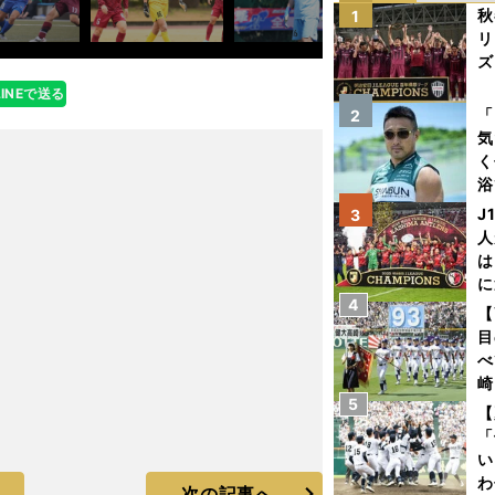
秋
1
リ
ズ
LINEで送る
を
「
2
気
く
浴
太
J
3
ァ
人
は
に
4
と
【
目
べ
崎
5
「
【
て
「
い
わ
次の記事へ