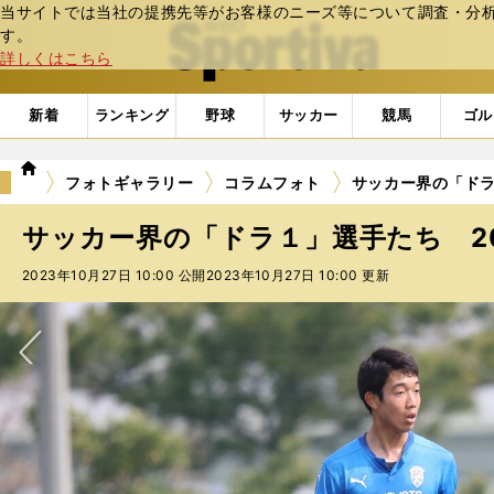
当サイトでは当社の提携先等がお客様のニーズ等について調査・分析し
web Sportiva (webスポルティーバ)
す。
詳しくはこちら
新着
ランキング
野球
サッカー
競馬
ゴル
we
フォトギャラリー
コラムフォト
サッカー界の「ドラ１
b
ス
サッカー界の「ドラ１」選手たち 2023
ポ
ル
2023年10月27日 10:00 公開
2023年10月27日 10:00 更新
テ
ィ
ー
バ
次へ