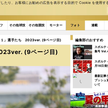
たり、お客様にお勧めの広告を表⽰する⽬的で Cookie を使⽤す
フ
その他球技
その他競技
モーター
フォト
連載
」選手たち 2023ver. (9ページ目)
編集部のおすすめ
スポルテ
ver. (9ページ目)
集号 Vol
スポルテ
月16日発
最新記事
プッシュ
いて