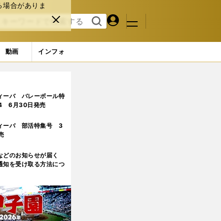
る場合がありま
マイペ
閉じ
検索
メニュ
ー
る
す
ジ
る
動画
インフォ
ィーバ バレーボール特
.4 6月30日発売
ィーバ 部活特集号 3
売
などのお知らせが届く
通知を受け取る方法につ