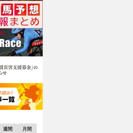
週間
月間