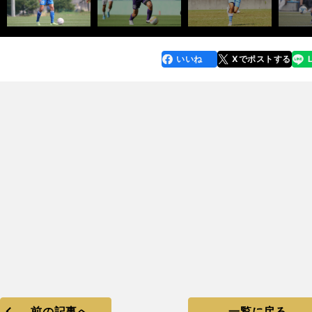
いいね
Xでポストする
line
faceboo
x
k
前の記事へ
一覧に戻る