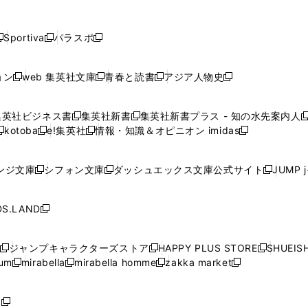
し
し
し
し
し
ン
ン
ン
ン
開
開
開
開
開
い
い
い
い
い
ド
ド
ド
ド
く
く
く
く
く
ウ
ウ
ウ
ウ
ウ
ウ
ウ
ウ
ウ
Sportiva
パラスポ
新
新
ィ
ィ
ィ
ィ
ィ
で
で
で
で
し
し
し
ン
ン
ン
ン
ン
開
開
開
開
い
い
い
ド
ド
ド
ド
ド
ョン
web 集英社文庫
青春と読書
アジア人物史
く
く
く
く
新
新
新
新
ウ
ウ
ウ
ウ
ウ
ウ
ウ
ウ
し
し
し
し
ィ
ィ
ィ
で
で
で
で
で
い
い
い
い
ン
ン
ン
集英社ビジネス書
集英社新書
集英社新書プラス - 知の水先案内人
開
開
開
開
開
新
新
新
ウ
ウ
ウ
ウ
ド
ド
ド
kotoba
e!集英社
情報・知識＆オピニオン imidas
く
く
く
く
く
新
し
新
し
新
ィ
ィ
ィ
ィ
ウ
ウ
ウ
し
し
い
し
い
し
ン
ン
ン
ン
で
で
で
い
い
ウ
い
ウ
い
ド
ド
ド
ド
ンジ文庫
シフォン文庫
ダッシュエックス文庫公式サイト
JUMP 
開
開
開
新
新
新
ウ
ウ
ィ
ウ
ィ
ウ
ウ
ウ
ウ
ウ
く
く
く
し
し
し
ィ
ィ
ン
ィ
ン
ィ
で
で
で
で
い
い
い
ン
ン
ド
ン
ド
ン
S.LAND
開
開
開
開
新
ウ
ウ
ウ
ド
ド
ウ
ド
ウ
ド
く
く
く
く
し
ィ
ィ
ィ
ウ
ウ
で
ウ
で
ウ
い
ン
ン
ン
ジャンプキャラクターズストア
HAPPY PLUS STORE
SHUEIS
で
で
開
で
開
で
新
新
新
ウ
ド
ド
ド
ium
mirabella
mirabella homme
zakka market
開
開
く
開
く
開
し
新
新
新
し
新
し
ィ
ウ
ウ
ウ
く
く
く
く
い
し
し
い
し
し
い
ン
で
で
で
ウ
い
い
ウ
い
い
ウ
ド
ボ
開
開
開
新