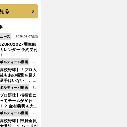
優勝校はここだ！
見る
事
ュース
2026.08.07更新
UZURU2027羽生結
カレンダー 予約受付
！
ポルティーバ動画
202
高校野球】「プロ入
6.0
後もあの衝撃を超え
8.0
選手はいない」。PL
6更
園トリオが衝撃を受
ポルティーバ動画
202
新
た選手
プロ野球】指揮官に
6.0
ってチームが変わ
8.0
！？ 金村義明＆大塚
6更
二が語る歴代監督エ
ポルティーバ動画
202
新
ソード
高校野球】部員全員
6.0
大号泣！？ ハードだ