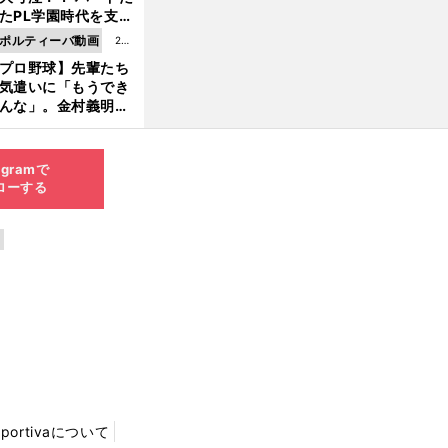
8.0
たPL学園時代を支え
6更
ものとは
ポルティーバ動画
202
新
プロ野球】先輩たち
6.0
気遣いに「もうでき
8.0
んな」。金村義明＆
6更
塚光二が明かす引退
新
ピソード！
agramで
ローする
Sportivaについて