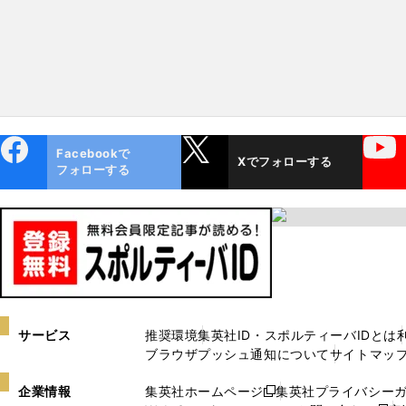
ebo
X
YouTube
Facebookで
Xでフォローする
ok
フォローする
サービス
推奨環境
集英社ID・スポルティーバIDとは
ブラウザプッシュ通知について
サイトマッ
企業情報
集英社ホームページ
集英社プライバシー
新