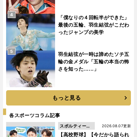
4
「僕なりの４回転半ができた」
最後の五輪、羽生結弦がこだわ
ったジャンプの美学
5
羽生結弦が一時は諦めたソチ五
輪の金メダル「五輪の本当の怖
さを知った......」
もっと見る
各スポーツコラム記事
スポルティーバ
2026.08.07更新
動画
【高校野球】【今だから語られ