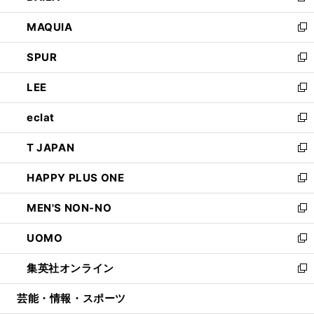
ン
ウ
し
MAQUIA
ド
ィ
い
新
ウ
ン
ウ
し
SPUR
で
ド
ィ
い
新
開
ウ
ン
ウ
し
LEE
く
で
ド
ィ
い
新
開
ウ
ン
ウ
し
eclat
く
で
ド
ィ
い
新
開
ウ
ン
ウ
し
T JAPAN
く
で
ド
ィ
い
新
開
ウ
ン
ウ
し
HAPPY PLUS ONE
く
で
ド
ィ
い
新
開
ウ
ン
ウ
し
MEN'S NON-NO
く
で
ド
ィ
い
新
開
ウ
ン
ウ
し
UOMO
く
で
ド
ィ
い
新
開
ウ
ン
ウ
し
集英社オンライン
く
で
ド
ィ
い
新
開
ウ
ン
ウ
し
芸能・情報・スポーツ
く
で
ド
ィ
い
開
ウ