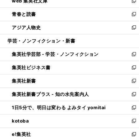
web 集英社文庫
ド
ィ
い
新
ウ
ン
ウ
し
青春と読書
で
ド
ィ
い
新
開
ウ
ン
ウ
し
アジア人物史
く
で
ド
ィ
い
新
開
ウ
ン
ウ
し
学芸・ノンフィクション・新書
く
で
ド
ィ
い
開
ウ
ン
ウ
集英社学芸部 - 学芸・ノンフィクション
く
で
ド
ィ
新
開
ウ
ン
し
集英社ビジネス書
く
で
ド
い
新
開
ウ
ウ
し
集英社新書
く
で
ィ
い
新
開
ン
ウ
し
集英社新書プラス - 知の水先案内人
く
ド
ィ
い
新
ウ
ン
ウ
し
1日5分で、明日は変わる よみタイ yomitai
で
ド
ィ
い
新
開
ウ
ン
ウ
し
kotoba
く
で
ド
ィ
い
新
開
ウ
ン
ウ
し
e!集英社
く
で
ド
ィ
い
新