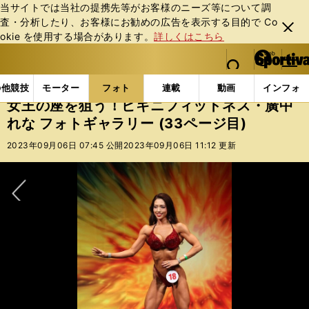
当サイトでは当社の提携先等がお客様のニーズ等について調
査・分析したり、お客様にお勧めの広告を表⽰する⽬的で Co
閉じ
okie を使⽤する場合があります。
詳しくはこちら
る
マイペ
web Sportiva (webスポルティーバ)
検索
メニュ
we
ー
フォトギャラリー
女王の座を狙う！ビキニフィットネス・
b
ジ
の他競技
モーター
フォト
連載
動画
インフォ
ス
女王の座を狙う！ビキニフィットネス・廣中
ポ
れな フォトギャラリー (33ページ目)
ル
テ
2023年09月06日 07:45 公開
2023年09月06日 11:12 更新
ィ
ー
バ
次へ