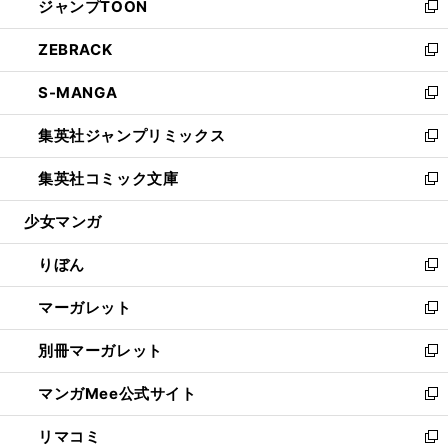
ジャンプTOON
く
で
ド
ィ
い
新
開
ウ
ン
ウ
し
ZEBRACK
く
で
ド
ィ
い
新
開
ウ
ン
ウ
し
S-MANGA
く
で
ド
ィ
い
新
開
ウ
ン
ウ
し
集英社ジャンプリミックス
く
で
ド
ィ
い
新
開
ウ
ン
ウ
し
集英社コミック文庫
く
で
ド
ィ
い
新
開
ウ
ン
ウ
し
少女マンガ
く
で
ド
ィ
い
開
ウ
ン
ウ
りぼん
く
で
ド
ィ
新
開
ウ
ン
し
マーガレット
く
で
ド
い
新
開
ウ
ウ
し
別冊マーガレット
く
で
ィ
い
新
開
ン
ウ
し
マンガMee公式サイト
く
ド
ィ
い
新
ウ
ン
ウ
し
リマコミ
で
ド
ィ
い
新