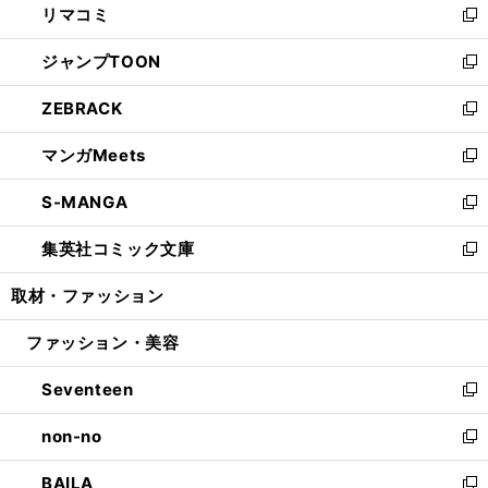
リマコミ
で
ド
ィ
い
新
開
ウ
ン
ウ
し
ジャンプTOON
く
で
ド
ィ
い
新
開
ウ
ン
ウ
し
ZEBRACK
く
で
ド
ィ
い
新
開
ウ
ン
ウ
し
マンガMeets
く
で
ド
ィ
い
新
開
ウ
ン
ウ
し
S-MANGA
く
で
ド
ィ
い
新
開
ウ
ン
ウ
し
集英社コミック文庫
く
で
ド
ィ
い
新
開
ウ
ン
ウ
し
取材・ファッション
く
で
ド
ィ
い
開
ウ
ン
ウ
ファッション・美容
く
で
ド
ィ
開
ウ
ン
Seventeen
く
で
ド
新
開
ウ
し
non-no
く
で
い
新
開
ウ
し
BAILA
く
ィ
い
新