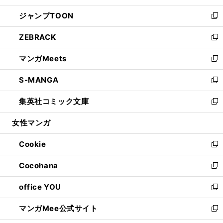
開
ウ
ン
ウ
し
ジャンプTOON
く
で
ド
ィ
い
新
開
ウ
ン
ウ
し
ZEBRACK
く
で
ド
ィ
い
新
開
ウ
ン
ウ
し
マンガMeets
く
で
ド
ィ
い
新
開
ウ
ン
ウ
し
S-MANGA
く
で
ド
ィ
い
新
開
ウ
ン
ウ
し
集英社コミック文庫
く
で
ド
ィ
い
新
開
ウ
ン
ウ
し
女性マンガ
く
で
ド
ィ
い
開
ウ
ン
ウ
Cookie
く
で
ド
ィ
新
開
ウ
ン
し
Cocohana
く
で
ド
い
新
開
ウ
ウ
し
office YOU
く
で
ィ
い
新
開
ン
ウ
し
マンガMee公式サイト
く
ド
ィ
い
新
ウ
ン
ウ
し