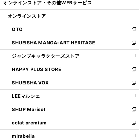
オンラインストア・
その他WEBサービス
く
で
ィ
い
開
ン
ウ
オンラインストア
く
ド
ィ
ウ
ン
OTO
で
ド
新
開
ウ
し
SHUEISHA MANGA-ART HERITAGE
く
で
い
新
開
ウ
し
ジャンプキャラクターズストア
く
ィ
い
新
ン
ウ
し
HAPPY PLUS STORE
ド
ィ
い
新
ウ
ン
ウ
し
SHUEISHA VOX
で
ド
ィ
い
新
開
ウ
ン
ウ
し
LEEマルシェ
く
で
ド
ィ
い
新
開
ウ
ン
ウ
し
SHOP Marisol
く
で
ド
ィ
い
新
開
ウ
ン
ウ
し
eclat premium
く
で
ド
ィ
い
新
開
ウ
ン
ウ
し
mirabella
く
で
ド
ィ
い
新