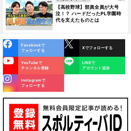
動画
【高校野球】部員全員が大号
泣！？ ハードだったPL学園時
代を支えたものとは
cebo
X
Facebookで
Xでフォローする
ok
フォローする
uTube
LINE
YouTubeで
LINEで
チャンネル登録
アカウント追加
stagra
Instagramで
m
フォローする