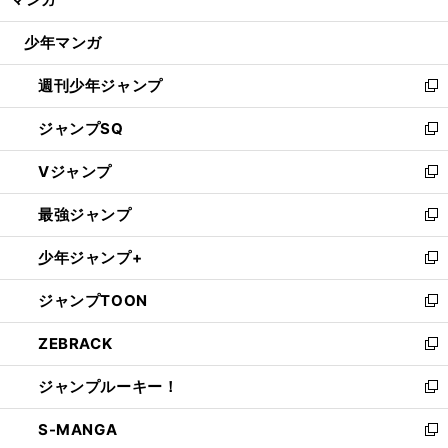
ド
閉
ウ
じ
少年マンガ
で
る
開
週刊少年ジャンプ
く
新
し
ジャンプSQ
い
新
ウ
し
Vジャンプ
ィ
い
新
ン
ウ
し
最強ジャンプ
ド
ィ
い
新
ウ
ン
ウ
し
少年ジャンプ+
で
ド
ィ
い
新
開
ウ
ン
ウ
し
ジャンプTOON
く
で
ド
ィ
い
新
開
ウ
ン
ウ
し
ZEBRACK
く
で
ド
ィ
い
新
開
ウ
ン
ウ
し
ジャンプルーキー！
く
で
ド
ィ
い
新
開
ウ
ン
ウ
し
S-MANGA
く
で
ド
ィ
い
新