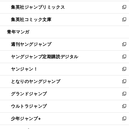
開
ウ
ン
ウ
し
集英社ジャンプリミックス
く
で
ド
ィ
い
新
開
ウ
ン
ウ
し
集英社コミック文庫
く
で
ド
ィ
い
新
開
ウ
ン
ウ
し
青年マンガ
く
で
ド
ィ
い
開
ウ
ン
ウ
週刊ヤングジャンプ
く
で
ド
ィ
新
開
ウ
ン
し
ヤングジャンプ定期購読デジタル
く
で
ド
い
新
開
ウ
ウ
し
ヤンジャン！
く
で
ィ
い
新
開
ン
ウ
し
となりのヤングジャンプ
く
ド
ィ
い
新
ウ
ン
ウ
し
グランドジャンプ
で
ド
ィ
い
新
開
ウ
ン
ウ
し
ウルトラジャンプ
く
で
ド
ィ
い
新
開
ウ
ン
ウ
し
少年ジャンプ+
く
で
ド
ィ
い
新
開
ウ
ン
ウ
し