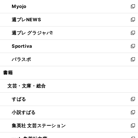
ン
ウ
Myojo
く
で
ド
ィ
新
開
ウ
ン
し
週プレNEWS
く
で
ド
い
新
開
ウ
ウ
し
週プレ グラジャパ!
く
で
ィ
い
新
開
ン
ウ
し
Sportiva
く
ド
ィ
い
新
ウ
ン
ウ
し
パラスポ
で
ド
ィ
い
新
開
ウ
ン
ウ
し
書籍
く
で
ド
ィ
い
開
ウ
ン
ウ
文芸・文庫・総合
く
で
ド
ィ
開
ウ
ン
すばる
く
で
ド
新
開
ウ
し
小説すばる
く
で
い
新
開
ウ
し
集英社 文芸ステーション
く
ィ
い
新
ン
ウ
し