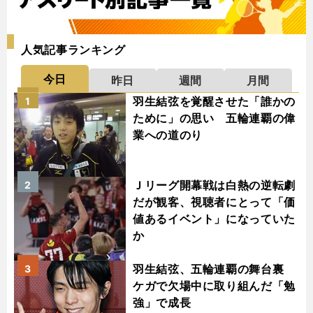
人気記事ランキング
今日
昨日
週間
月間
羽生結弦を覚醒させた「誰かの
1
ために」の思い 五輪連覇の偉
業への道のり
Ｊリーグ開幕戦は白熱の逆転劇
2
だが観客、視聴者にとって「価
値あるイベント」になっていた
か
羽生結弦、五輪連覇の舞台裏
3
ケガで欠場中に取り組んだ「勉
強」で成長