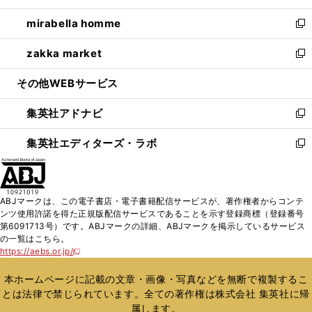
開
ウ
ン
ウ
し
mirabella homme
く
で
ド
ィ
い
新
開
ウ
ン
ウ
し
zakka market
く
で
ド
ィ
い
新
開
ウ
ン
ウ
し
その他WEBサービス
く
で
ド
ィ
い
開
ウ
ン
ウ
集英社アドナビ
く
で
ド
ィ
新
開
ウ
ン
し
集英社エディターズ・ラボ
く
で
ド
い
新
開
ウ
ウ
し
く
で
ィ
い
開
ン
ウ
ABJマークは、この電子書店・電子書籍配信サービスが、著作権者からコンテ
く
ド
ィ
ンツ使用許諾を得た正規版配信サービスであることを示す登録商標（登録番号
ウ
ン
第6091713号）です。ABJマークの詳細、ABJマークを掲示しているサービス
で
ド
の一覧はこちら。
開
ウ
https://aebs.or.jp/
新
く
で
し
い
開
本ホームページに記載の文章・画像・写真などを無断で複製するこ
ウ
く
とは法律で禁じられています。全ての著作権は株式会社 集英社に帰
ィ
属します。
ン