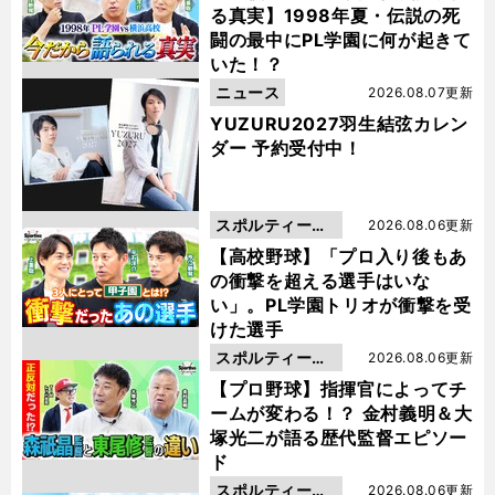
る真実】1998年夏・伝説の死
闘の最中にPL学園に何が起きて
いた！？
ニュース
2026.08.07更新
YUZURU2027羽生結弦カレン
ダー 予約受付中！
スポルティーバ
2026.08.06更新
動画
【高校野球】「プロ入り後もあ
の衝撃を超える選手はいな
い」。PL学園トリオが衝撃を受
けた選手
スポルティーバ
2026.08.06更新
動画
【プロ野球】指揮官によってチ
ームが変わる！？ 金村義明＆大
塚光二が語る歴代監督エピソー
ド
スポルティーバ
2026.08.06更新