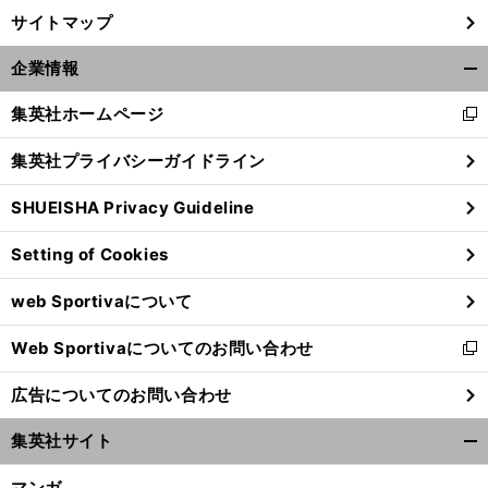
サイトマップ
企業情報
開
く/
集英社ホームページ
新
閉
し
じ
集英社プライバシーガイドライン
い
る
ウ
SHUEISHA Privacy Guideline
ィ
ン
Setting of Cookies
ド
ウ
web Sportivaについて
で
開
Web Sportivaについてのお問い合わせ
く
新
し
広告についてのお問い合わせ
い
ウ
集英社サイト
ィ
開
ン
く/
マンガ