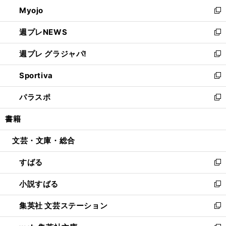
ン
ウ
Myojo
く
で
ド
ィ
新
開
ウ
ン
し
週プレNEWS
く
で
ド
い
新
開
ウ
ウ
し
週プレ グラジャパ!
く
で
ィ
い
新
開
ン
ウ
し
Sportiva
く
ド
ィ
い
新
ウ
ン
ウ
し
パラスポ
で
ド
ィ
い
新
開
ウ
ン
ウ
し
書籍
く
で
ド
ィ
い
開
ウ
ン
ウ
文芸・文庫・総合
く
で
ド
ィ
開
ウ
ン
すばる
く
で
ド
新
開
ウ
し
小説すばる
く
で
い
新
開
ウ
し
集英社 文芸ステーション
く
ィ
い
新
ン
ウ
し