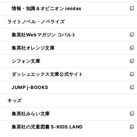
開
ウ
ン
ウ
し
情報・知識＆オピニオン imidas
く
で
ド
ィ
い
新
開
ウ
ン
ウ
し
ライトノベル・ノベライズ
く
で
ド
ィ
い
開
ウ
ン
ウ
集英社Webマガジン コバルト
く
で
ド
ィ
新
開
ウ
ン
し
集英社オレンジ文庫
く
で
ド
い
新
開
ウ
ウ
し
シフォン文庫
く
で
ィ
い
新
開
ン
ウ
し
ダッシュエックス文庫公式サイト
く
ド
ィ
い
新
ウ
ン
ウ
し
JUMP j-BOOKS
で
ド
ィ
い
新
開
ウ
ン
ウ
し
キッズ
く
で
ド
ィ
い
開
ウ
ン
ウ
集英社みらい文庫
く
で
ド
ィ
新
開
ウ
ン
し
集英社の児童図書 S-KIDS.LAND
く
で
ド
い
新
開
ウ
ウ
し