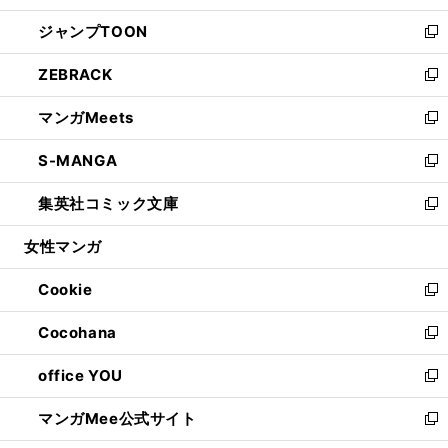
開
ウ
ン
ウ
し
ジャンプTOON
く
で
ド
ィ
い
新
開
ウ
ン
ウ
し
ZEBRACK
く
で
ド
ィ
い
新
開
ウ
ン
ウ
し
マンガMeets
く
で
ド
ィ
い
新
開
ウ
ン
ウ
し
S-MANGA
く
で
ド
ィ
い
新
開
ウ
ン
ウ
し
集英社コミック文庫
く
で
ド
ィ
い
新
開
ウ
ン
ウ
し
女性マンガ
く
で
ド
ィ
い
開
ウ
ン
ウ
Cookie
く
で
ド
ィ
新
開
ウ
ン
し
Cocohana
く
で
ド
い
新
開
ウ
ウ
し
office YOU
く
で
ィ
い
新
開
ン
ウ
し
マンガMee公式サイト
く
ド
ィ
い
新
ウ
ン
ウ
し