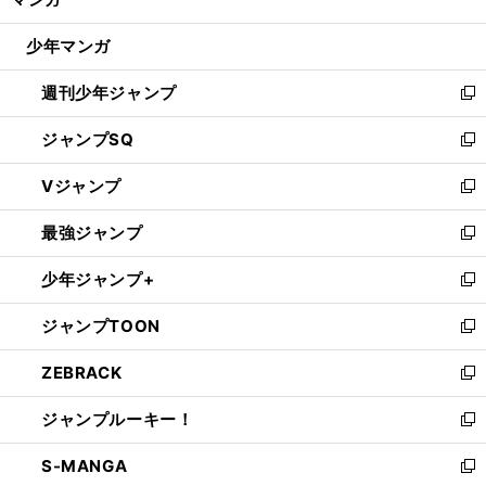
ド
閉
ウ
じ
少年マンガ
で
る
開
週刊少年ジャンプ
く
新
し
ジャンプSQ
い
新
ウ
し
Vジャンプ
ィ
い
新
ン
ウ
し
最強ジャンプ
ド
ィ
い
新
ウ
ン
ウ
し
少年ジャンプ+
で
ド
ィ
い
新
開
ウ
ン
ウ
し
ジャンプTOON
く
で
ド
ィ
い
新
開
ウ
ン
ウ
し
ZEBRACK
く
で
ド
ィ
い
新
開
ウ
ン
ウ
し
ジャンプルーキー！
く
で
ド
ィ
い
新
開
ウ
ン
ウ
し
S-MANGA
く
で
ド
ィ
い
新