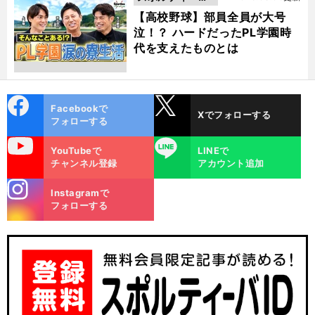
動画
【高校野球】部員全員が大号
泣！？ ハードだったPL学園時
代を支えたものとは
cebo
X
Facebookで
Xでフォローする
ok
フォローする
uTube
LINE
YouTubeで
LINEで
チャンネル登録
アカウント追加
stagra
Instagramで
m
フォローする