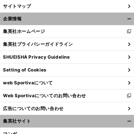
サイトマップ
企業情報
開
く/
集英社ホームページ
新
閉
し
じ
集英社プライバシーガイドライン
い
る
ウ
SHUEISHA Privacy Guideline
ィ
ン
Setting of Cookies
ド
ウ
web Sportivaについて
で
開
Web Sportivaについてのお問い合わせ
く
新
し
広告についてのお問い合わせ
い
ウ
集英社サイト
ィ
開
ン
く/
マンガ