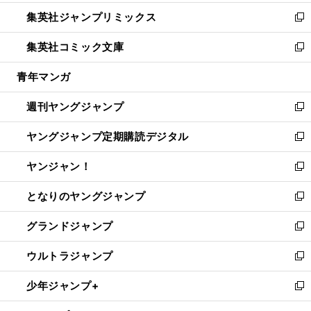
開
ウ
ン
ウ
し
集英社ジャンプリミックス
く
で
ド
ィ
い
新
開
ウ
ン
ウ
し
集英社コミック文庫
く
で
ド
ィ
い
新
開
ウ
ン
ウ
し
青年マンガ
く
で
ド
ィ
い
開
ウ
ン
ウ
週刊ヤングジャンプ
く
で
ド
ィ
新
開
ウ
ン
し
ヤングジャンプ定期購読デジタル
く
で
ド
い
新
開
ウ
ウ
し
ヤンジャン！
く
で
ィ
い
新
開
ン
ウ
し
となりのヤングジャンプ
く
ド
ィ
い
新
ウ
ン
ウ
し
グランドジャンプ
で
ド
ィ
い
新
開
ウ
ン
ウ
し
ウルトラジャンプ
く
で
ド
ィ
い
新
開
ウ
ン
ウ
し
少年ジャンプ+
く
で
ド
ィ
い
新
開
ウ
ン
ウ
し