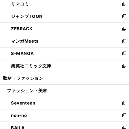
リマコミ
で
ド
ィ
い
新
開
ウ
ン
ウ
し
ジャンプTOON
く
で
ド
ィ
い
新
開
ウ
ン
ウ
し
ZEBRACK
く
で
ド
ィ
い
新
開
ウ
ン
ウ
し
マンガMeets
く
で
ド
ィ
い
新
開
ウ
ン
ウ
し
S-MANGA
く
で
ド
ィ
い
新
開
ウ
ン
ウ
し
集英社コミック文庫
く
で
ド
ィ
い
新
開
ウ
ン
ウ
し
取材・ファッション
く
で
ド
ィ
い
開
ウ
ン
ウ
ファッション・美容
く
で
ド
ィ
開
ウ
ン
Seventeen
く
で
ド
新
開
ウ
し
non-no
く
で
い
新
開
ウ
し
BAILA
く
ィ
い
新