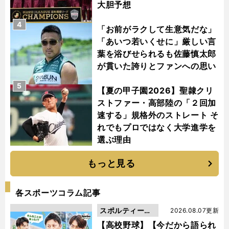
大胆予想
4
「お前がラクして生意気だな」
「あいつ若いくせに」厳しい言
葉を浴びせられるも佐藤慎太郎
が貫いた誇りとファンへの思い
5
【夏の甲子園2026】聖隷クリ
ストファー・高部陸の「２回加
速する」規格外のストレート そ
れでもプロではなく大学進学を
選ぶ理由
もっと見る
各スポーツコラム記事
スポルティーバ
2026.08.07更新
動画
【高校野球】【今だから語られ