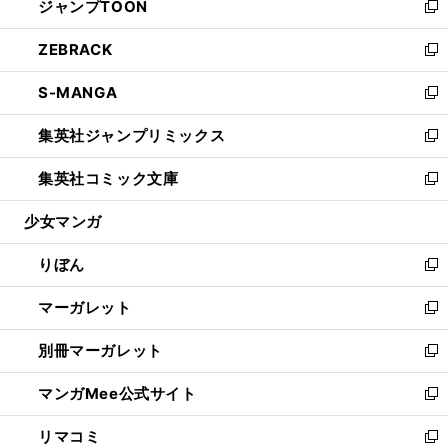
ジャンプTOON
く
で
ド
ィ
い
新
開
ウ
ン
ウ
し
ZEBRACK
く
で
ド
ィ
い
新
開
ウ
ン
ウ
し
S-MANGA
く
で
ド
ィ
い
新
開
ウ
ン
ウ
し
集英社ジャンプリミックス
く
で
ド
ィ
い
新
開
ウ
ン
ウ
し
集英社コミック文庫
く
で
ド
ィ
い
新
開
ウ
ン
ウ
し
少女マンガ
く
で
ド
ィ
い
開
ウ
ン
ウ
りぼん
く
で
ド
ィ
新
開
ウ
ン
し
マーガレット
く
で
ド
い
新
開
ウ
ウ
し
別冊マーガレット
く
で
ィ
い
新
開
ン
ウ
し
マンガMee公式サイト
く
ド
ィ
い
新
ウ
ン
ウ
し
リマコミ
で
ド
ィ
い
新