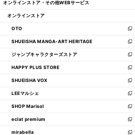
オンラインストア・
その他WEBサービス
く
で
ィ
い
開
ン
ウ
オンラインストア
く
ド
ィ
ウ
ン
OTO
で
ド
新
開
ウ
し
SHUEISHA MANGA-ART HERITAGE
く
で
い
新
開
ウ
し
ジャンプキャラクターズストア
く
ィ
い
新
ン
ウ
し
HAPPY PLUS STORE
ド
ィ
い
新
ウ
ン
ウ
し
SHUEISHA VOX
で
ド
ィ
い
新
開
ウ
ン
ウ
し
LEEマルシェ
く
で
ド
ィ
い
新
開
ウ
ン
ウ
し
SHOP Marisol
く
で
ド
ィ
い
新
開
ウ
ン
ウ
し
eclat premium
く
で
ド
ィ
い
新
開
ウ
ン
ウ
し
mirabella
く
で
ド
ィ
い
新