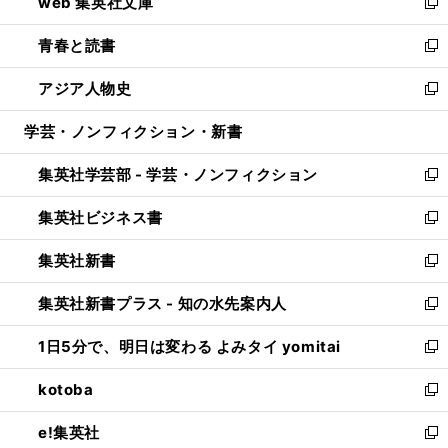
web 集英社文庫
ド
ィ
い
新
ウ
ン
ウ
し
青春と読書
で
ド
ィ
い
新
開
ウ
ン
ウ
し
アジア人物史
く
で
ド
ィ
い
新
開
ウ
ン
ウ
し
学芸・ノンフィクション・新書
く
で
ド
ィ
い
開
ウ
ン
ウ
集英社学芸部 - 学芸・ノンフィクション
く
で
ド
ィ
新
開
ウ
ン
し
集英社ビジネス書
く
で
ド
い
新
開
ウ
ウ
し
集英社新書
く
で
ィ
い
新
開
ン
ウ
し
集英社新書プラス - 知の水先案内人
く
ド
ィ
い
新
ウ
ン
ウ
し
1日5分で、明日は変わる よみタイ yomitai
で
ド
ィ
い
新
開
ウ
ン
ウ
し
kotoba
く
で
ド
ィ
い
新
開
ウ
ン
ウ
し
e!集英社
く
で
ド
ィ
い
新