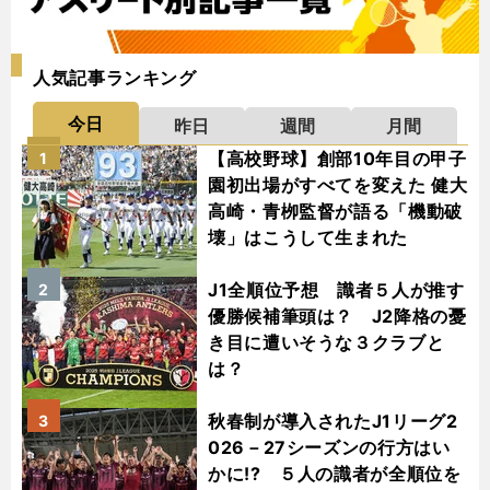
人気記事ランキング
今日
昨日
週間
月間
【高校野球】創部10年目の甲子
1
園初出場がすべてを変えた 健大
高崎・青栁監督が語る「機動破
壊」はこうして生まれた
J1全順位予想 識者５人が推す
2
優勝候補筆頭は？ J2降格の憂
き目に遭いそうな３クラブと
は？
秋春制が導入されたJ1リーグ2
3
026－27シーズンの行方はい
かに!? ５人の識者が全順位を