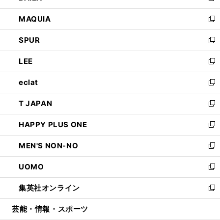
ン
ウ
し
MAQUIA
ド
ィ
い
新
ウ
ン
ウ
し
SPUR
で
ド
ィ
い
新
開
ウ
ン
ウ
し
LEE
く
で
ド
ィ
い
新
開
ウ
ン
ウ
し
eclat
く
で
ド
ィ
い
新
開
ウ
ン
ウ
し
T JAPAN
く
で
ド
ィ
い
新
開
ウ
ン
ウ
し
HAPPY PLUS ONE
く
で
ド
ィ
い
新
開
ウ
ン
ウ
し
MEN'S NON-NO
く
で
ド
ィ
い
新
開
ウ
ン
ウ
し
UOMO
く
で
ド
ィ
い
新
開
ウ
ン
ウ
し
集英社オンライン
く
で
ド
ィ
い
新
開
ウ
ン
ウ
し
芸能・情報・スポーツ
く
で
ド
ィ
い
開
ウ