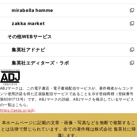
開
ウ
ン
ウ
し
mirabella homme
く
で
ド
ィ
い
新
開
ウ
ン
ウ
し
zakka market
く
で
ド
ィ
い
新
開
ウ
ン
ウ
し
その他WEBサービス
く
で
ド
ィ
い
開
ウ
ン
ウ
集英社アドナビ
く
で
ド
ィ
新
開
ウ
ン
し
集英社エディターズ・ラボ
く
で
ド
い
新
開
ウ
ウ
し
く
で
ィ
い
開
ン
ウ
ABJマークは、この電子書店・電子書籍配信サービスが、著作権者からコンテ
く
ド
ィ
ンツ使用許諾を得た正規版配信サービスであることを示す登録商標（登録番号
ウ
ン
第6091713号）です。ABJマークの詳細、ABJマークを掲示しているサービス
で
ド
の一覧はこちら。
開
ウ
https://aebs.or.jp/
新
く
で
し
い
開
本ホームページに記載の文章・画像・写真などを無断で複製するこ
ウ
く
とは法律で禁じられています。全ての著作権は株式会社 集英社に帰
ィ
属します。
ン