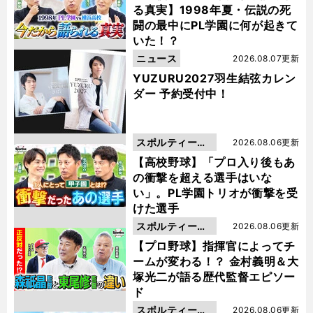
る真実】1998年夏・伝説の死
闘の最中にPL学園に何が起きて
いた！？
ニュース
2026.08.07更新
YUZURU2027羽生結弦カレン
ダー 予約受付中！
スポルティーバ
2026.08.06更新
動画
【高校野球】「プロ入り後もあ
の衝撃を超える選手はいな
い」。PL学園トリオが衝撃を受
けた選手
スポルティーバ
2026.08.06更新
動画
【プロ野球】指揮官によってチ
ームが変わる！？ 金村義明＆大
塚光二が語る歴代監督エピソー
ド
スポルティーバ
2026.08.06更新