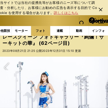
当サイトでは当社の提携先等がお客様のニーズ等について調
査・分析したり、お客様にお勧めの広告を表⽰する⽬的で Co
閉じ
okie を使⽤する場合があります。
詳しくはこちら
る
マイペ
web Sportiva (webスポルティーバ)
検索
メニュ
we
ー
フォトギャラリー
スポーツビーナスギャラリー
レー
b
ジ
の他競技
モーター
フォト
連載
動画
インフォ
ス
レースクイーン フォトギャラリー『絢爛！サ
ポ
ーキットの華』 (62ページ目)
ル
テ
2023年08月21日 21:25 公開
2023年12月31日 15:10 更新
ィ
ー
バ
次へ