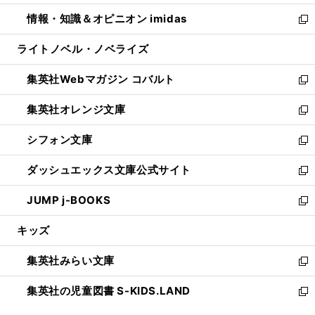
開
ウ
ン
ウ
し
情報・知識＆オピニオン imidas
く
で
ド
ィ
い
新
開
ウ
ン
ウ
し
ライトノベル・ノベライズ
く
で
ド
ィ
い
開
ウ
ン
ウ
集英社Webマガジン コバルト
く
で
ド
ィ
新
開
ウ
ン
し
集英社オレンジ文庫
く
で
ド
い
新
開
ウ
ウ
し
シフォン文庫
く
で
ィ
い
新
開
ン
ウ
し
ダッシュエックス文庫公式サイト
く
ド
ィ
い
新
ウ
ン
ウ
し
JUMP j-BOOKS
で
ド
ィ
い
新
開
ウ
ン
ウ
し
キッズ
く
で
ド
ィ
い
開
ウ
ン
ウ
集英社みらい文庫
く
で
ド
ィ
新
開
ウ
ン
し
集英社の児童図書 S-KIDS.LAND
く
で
ド
い
新
開
ウ
ウ
し