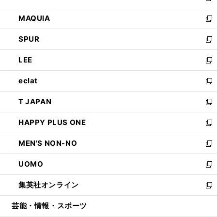
ン
ウ
し
MAQUIA
ド
ィ
い
新
ウ
ン
ウ
し
SPUR
で
ド
ィ
い
新
開
ウ
ン
ウ
し
LEE
く
で
ド
ィ
い
新
開
ウ
ン
ウ
し
eclat
く
で
ド
ィ
い
新
開
ウ
ン
ウ
し
T JAPAN
く
で
ド
ィ
い
新
開
ウ
ン
ウ
し
HAPPY PLUS ONE
く
で
ド
ィ
い
新
開
ウ
ン
ウ
し
MEN'S NON-NO
く
で
ド
ィ
い
新
開
ウ
ン
ウ
し
UOMO
く
で
ド
ィ
い
新
開
ウ
ン
ウ
し
集英社オンライン
く
で
ド
ィ
い
新
開
ウ
ン
ウ
し
芸能・情報・スポーツ
く
で
ド
ィ
い
開
ウ