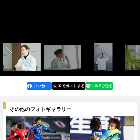
前へ
一ノ瀬メイ photo by Murakami shogo
一ノ瀬メイ photo by Murakami shogo
一ノ瀬メイ photo by Murakami shogo
記事を読む＞＞
記事を読む＞＞
記事を読む＞＞
記事を読む＞＞
いいね
Xでポストする
LINEで送る
line
faceboo
x
k
その他のフォトギャラリー