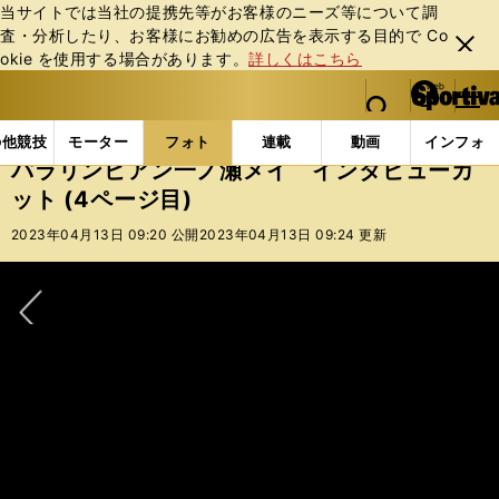
当サイトでは当社の提携先等がお客様のニーズ等について調
査・分析したり、お客様にお勧めの広告を表⽰する⽬的で Co
閉じ
okie を使⽤する場合があります。
詳しくはこちら
る
マイペ
web Sportiva (webスポルティーバ)
検索
メニュ
we
ー
フォトギャラリー
コラムフォト
パラリンピアン一ノ
b
ジ
の他競技
モーター
フォト
連載
動画
インフォ
ス
パラリンピアン一ノ瀬メイ インタビューカ
ポ
ット (4ページ目)
ル
テ
2023年04月13日 09:20 公開
2023年04月13日 09:24 更新
ィ
ー
バ
次へ