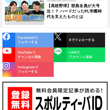
動画
【高校野球】部員全員が大号
泣！？ ハードだったPL学園時
代を支えたものとは
cebo
X
Facebookで
Xでフォローする
ok
フォローする
uTube
LINE
YouTubeで
LINEで
チャンネル登録
アカウント追加
stagra
Instagramで
m
フォローする