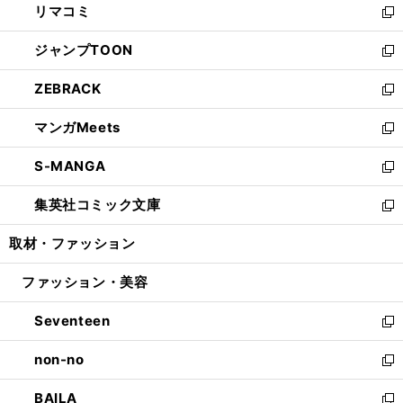
リマコミ
で
ド
ィ
い
新
開
ウ
ン
ウ
し
ジャンプTOON
く
で
ド
ィ
い
新
開
ウ
ン
ウ
し
ZEBRACK
く
で
ド
ィ
い
新
開
ウ
ン
ウ
し
マンガMeets
く
で
ド
ィ
い
新
開
ウ
ン
ウ
し
S-MANGA
く
で
ド
ィ
い
新
開
ウ
ン
ウ
し
集英社コミック文庫
く
で
ド
ィ
い
新
開
ウ
ン
ウ
し
取材・ファッション
く
で
ド
ィ
い
開
ウ
ン
ウ
ファッション・美容
く
で
ド
ィ
開
ウ
ン
Seventeen
く
で
ド
新
開
ウ
し
non-no
く
で
い
新
開
ウ
し
BAILA
く
ィ
い
新