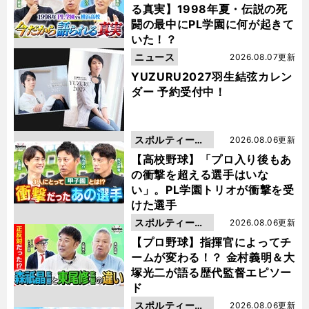
る真実】1998年夏・伝説の死
闘の最中にPL学園に何が起きて
いた！？
ニュース
2026.08.07更新
YUZURU2027羽生結弦カレン
ダー 予約受付中！
スポルティーバ
2026.08.06更新
動画
【高校野球】「プロ入り後もあ
の衝撃を超える選手はいな
い」。PL学園トリオが衝撃を受
けた選手
スポルティーバ
2026.08.06更新
動画
【プロ野球】指揮官によってチ
ームが変わる！？ 金村義明＆大
塚光二が語る歴代監督エピソー
ド
スポルティーバ
2026.08.06更新