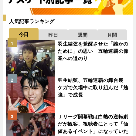
人気記事ランキング
今日
昨日
週間
月間
羽生結弦を覚醒させた「誰かの
1
ために」の思い 五輪連覇の偉
業への道のり
羽生結弦、五輪連覇の舞台裏
2
ケガで欠場中に取り組んだ「勉
強」で成長
Ｊリーグ開幕戦は白熱の逆転劇
3
だが観客、視聴者にとって「価
値あるイベント」になっていた