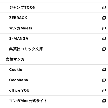
開
ウ
ン
ウ
し
ジャンプTOON
く
で
ド
ィ
い
新
開
ウ
ン
ウ
し
ZEBRACK
く
で
ド
ィ
い
新
開
ウ
ン
ウ
し
マンガMeets
く
で
ド
ィ
い
新
開
ウ
ン
ウ
し
S-MANGA
く
で
ド
ィ
い
新
開
ウ
ン
ウ
し
集英社コミック文庫
く
で
ド
ィ
い
新
開
ウ
ン
ウ
し
女性マンガ
く
で
ド
ィ
い
開
ウ
ン
ウ
Cookie
く
で
ド
ィ
新
開
ウ
ン
し
Cocohana
く
で
ド
い
新
開
ウ
ウ
し
office YOU
く
で
ィ
い
新
開
ン
ウ
し
マンガMee公式サイト
く
ド
ィ
い
新
ウ
ン
ウ
し