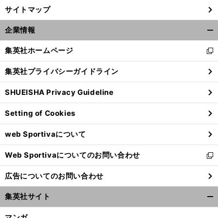
サイトマップ
企業情報
開
く/
集英社ホームページ
新
閉
し
じ
集英社プライバシーガイドライン
い
る
ウ
SHUEISHA Privacy Guideline
ィ
ン
Setting of Cookies
ド
ウ
web Sportivaについて
で
開
Web Sportivaについてのお問い合わせ
く
新
し
広告についてのお問い合わせ
い
ウ
集英社サイト
ィ
開
ン
く/
マンガ