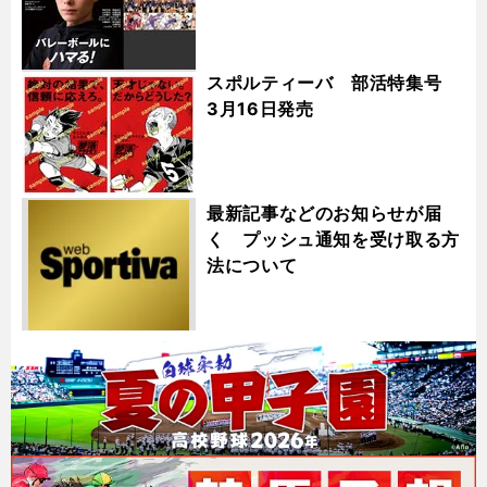
スポルティーバ 部活特集号
3月16日発売
一ノ瀬メイ photo by Murakami shogo
記事を読む＞＞
最新記事などのお知らせが届
く プッシュ通知を受け取る方
法について