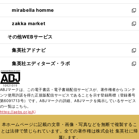
開
ウ
ン
ウ
し
mirabella homme
く
で
ド
ィ
い
新
開
ウ
ン
ウ
し
zakka market
く
で
ド
ィ
い
新
開
ウ
ン
ウ
し
その他WEBサービス
く
で
ド
ィ
い
開
ウ
ン
ウ
集英社アドナビ
く
で
ド
ィ
新
開
ウ
ン
し
集英社エディターズ・ラボ
く
で
ド
い
新
開
ウ
ウ
し
く
で
ィ
い
開
ン
ウ
ABJマークは、この電子書店・電子書籍配信サービスが、著作権者からコンテ
く
ド
ィ
ンツ使用許諾を得た正規版配信サービスであることを示す登録商標（登録番号
ウ
ン
第6091713号）です。ABJマークの詳細、ABJマークを掲示しているサービス
で
ド
の一覧はこちら。
開
ウ
https://aebs.or.jp/
新
く
で
し
い
開
本ホームページに記載の文章・画像・写真などを無断で複製するこ
ウ
く
とは法律で禁じられています。全ての著作権は株式会社 集英社に帰
ィ
属します。
ン