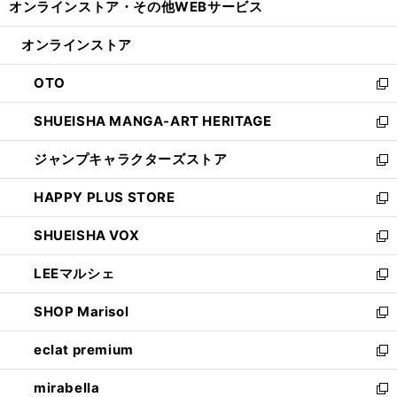
オンラインストア・
その他WEBサービス
く
で
ィ
い
開
ン
ウ
オンラインストア
く
ド
ィ
ウ
ン
OTO
で
ド
新
開
ウ
し
SHUEISHA MANGA-ART HERITAGE
く
で
い
新
開
ウ
し
ジャンプキャラクターズストア
く
ィ
い
新
ン
ウ
し
HAPPY PLUS STORE
ド
ィ
い
新
ウ
ン
ウ
し
SHUEISHA VOX
で
ド
ィ
い
新
開
ウ
ン
ウ
し
LEEマルシェ
く
で
ド
ィ
い
新
開
ウ
ン
ウ
し
SHOP Marisol
く
で
ド
ィ
い
新
開
ウ
ン
ウ
し
eclat premium
く
で
ド
ィ
い
新
開
ウ
ン
ウ
し
mirabella
く
で
ド
ィ
い
新