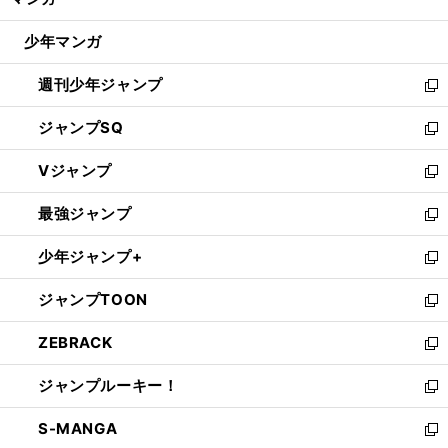
ド
閉
ウ
じ
少年マンガ
で
る
開
週刊少年ジャンプ
く
新
し
ジャンプSQ
い
新
ウ
し
Vジャンプ
ィ
い
新
ン
ウ
し
最強ジャンプ
ド
ィ
い
新
ウ
ン
ウ
し
少年ジャンプ+
で
ド
ィ
い
新
開
ウ
ン
ウ
し
ジャンプTOON
く
で
ド
ィ
い
新
開
ウ
ン
ウ
し
ZEBRACK
く
で
ド
ィ
い
新
開
ウ
ン
ウ
し
ジャンプルーキー！
く
で
ド
ィ
い
新
開
ウ
ン
ウ
し
S-MANGA
く
で
ド
ィ
い
新