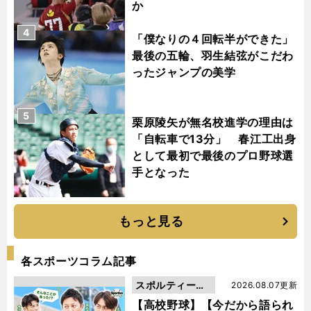
か
4
「僕なりの４回転半ができた」
最後の五輪、羽生結弦がこだわ
ったジャンプの美学
5
栗原陵矢が無名校進学の理由は
「自転車で13分」 春江工出身
として最初で最後のプロ野球選
手となった
もっと見る
各スポーツコラム記事
スポルティーバ
2026.08.07更新
動画
【高校野球】【今だから語られ