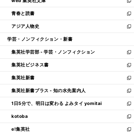
web 集英社文庫
ド
ィ
い
新
ウ
ン
ウ
し
青春と読書
で
ド
ィ
い
新
開
ウ
ン
ウ
し
アジア人物史
く
で
ド
ィ
い
新
開
ウ
ン
ウ
し
学芸・ノンフィクション・新書
く
で
ド
ィ
い
開
ウ
ン
ウ
集英社学芸部 - 学芸・ノンフィクション
く
で
ド
ィ
新
開
ウ
ン
し
集英社ビジネス書
く
で
ド
い
新
開
ウ
ウ
し
集英社新書
く
で
ィ
い
新
開
ン
ウ
し
集英社新書プラス - 知の水先案内人
く
ド
ィ
い
新
ウ
ン
ウ
し
1日5分で、明日は変わる よみタイ yomitai
で
ド
ィ
い
新
開
ウ
ン
ウ
し
kotoba
く
で
ド
ィ
い
新
開
ウ
ン
ウ
し
e!集英社
く
で
ド
ィ
い
新