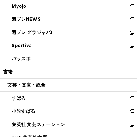
ン
ウ
Myojo
く
で
ド
ィ
新
開
ウ
ン
し
週プレNEWS
く
で
ド
い
新
開
ウ
ウ
し
週プレ グラジャパ!
く
で
ィ
い
新
開
ン
ウ
し
Sportiva
く
ド
ィ
い
新
ウ
ン
ウ
し
パラスポ
で
ド
ィ
い
新
開
ウ
ン
ウ
し
書籍
く
で
ド
ィ
い
開
ウ
ン
ウ
文芸・文庫・総合
く
で
ド
ィ
開
ウ
ン
すばる
く
で
ド
新
開
ウ
し
小説すばる
く
で
い
新
開
ウ
し
集英社 文芸ステーション
く
ィ
い
新
ン
ウ
し