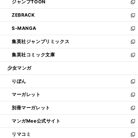
ジャンプTOON
く
で
ド
ィ
い
新
開
ウ
ン
ウ
し
ZEBRACK
く
で
ド
ィ
い
新
開
ウ
ン
ウ
し
S-MANGA
く
で
ド
ィ
い
新
開
ウ
ン
ウ
し
集英社ジャンプリミックス
く
で
ド
ィ
い
新
開
ウ
ン
ウ
し
集英社コミック文庫
く
で
ド
ィ
い
新
開
ウ
ン
ウ
し
少女マンガ
く
で
ド
ィ
い
開
ウ
ン
ウ
りぼん
く
で
ド
ィ
新
開
ウ
ン
し
マーガレット
く
で
ド
い
新
開
ウ
ウ
し
別冊マーガレット
く
で
ィ
い
新
開
ン
ウ
し
マンガMee公式サイト
く
ド
ィ
い
新
ウ
ン
ウ
し
リマコミ
で
ド
ィ
い
新