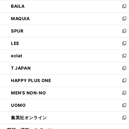
ウ
し
BAILA
く
ィ
い
新
ン
ウ
し
MAQUIA
ド
ィ
い
新
ウ
ン
ウ
し
SPUR
で
ド
ィ
い
新
開
ウ
ン
ウ
し
LEE
く
で
ド
ィ
い
新
開
ウ
ン
ウ
し
eclat
く
で
ド
ィ
い
新
開
ウ
ン
ウ
し
T JAPAN
く
で
ド
ィ
い
新
開
ウ
ン
ウ
し
HAPPY PLUS ONE
く
で
ド
ィ
い
新
開
ウ
ン
ウ
し
MEN'S NON-NO
く
で
ド
ィ
い
新
開
ウ
ン
ウ
し
UOMO
く
で
ド
ィ
い
新
開
ウ
ン
ウ
し
集英社オンライン
く
で
ド
ィ
い
新
開
ウ
ン
ウ
し