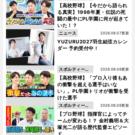
動画
【高校野球】【今だから語られ
る真実】1998年夏・伝説の死
闘の最中にPL学園に何が起きて
いた！？
ニュース
2026.08.07更新
YUZURU2027羽生結弦カレン
ダー 予約受付中！
スポルティーバ
2026.08.06更新
動画
【高校野球】「プロ入り後もあ
の衝撃を超える選手はいな
い」。PL学園トリオが衝撃を受
けた選手
スポルティーバ
2026.08.06更新
動画
【プロ野球】指揮官によってチ
ームが変わる！？ 金村義明＆大
塚光二が語る歴代監督エピソー
ド