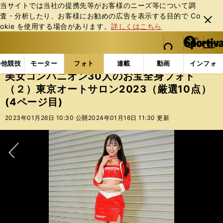
当サイトでは当社の提携先等がお客様のニーズ等について調
査・分析したり、お客様にお勧めの広告を表⽰する⽬的で Co
閉じ
okie を使⽤する場合があります。
詳しくはこちら
る
マイペ
web Sportiva (webスポルティーバ)
検索
メニュ
we
ー
フォトギャラリー
スポーツビーナスギャラリー
美女
b
ジ
の他競技
モーター
フォト
連載
動画
インフォ
ス
美女コンパニオン30人のお宝全身フォト
ポ
（２）東京オートサロン2023（厳選10点）
ル
(4ページ目)
テ
ィ
2023年01月26日 10:30 公開
2024年01月16日 11:30 更新
ー
バ
次へ