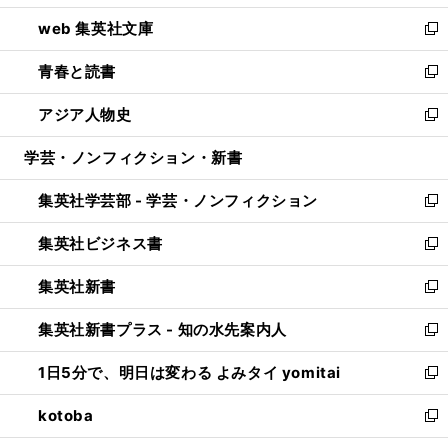
ン
ウ
し
web 集英社文庫
ド
ィ
い
新
ウ
ン
ウ
し
青春と読書
で
ド
ィ
い
新
開
ウ
ン
ウ
し
アジア人物史
く
で
ド
ィ
い
新
開
ウ
ン
ウ
し
学芸・ノンフィクション・新書
く
で
ド
ィ
い
開
ウ
ン
ウ
集英社学芸部 - 学芸・ノンフィクション
く
で
ド
ィ
新
開
ウ
ン
し
集英社ビジネス書
く
で
ド
い
新
開
ウ
ウ
し
集英社新書
く
で
ィ
い
新
開
ン
ウ
し
集英社新書プラス - 知の水先案内人
く
ド
ィ
い
新
ウ
ン
ウ
し
1日5分で、明日は変わる よみタイ yomitai
で
ド
ィ
い
新
開
ウ
ン
ウ
し
kotoba
く
で
ド
ィ
い
新
開
ウ
ン
ウ
し