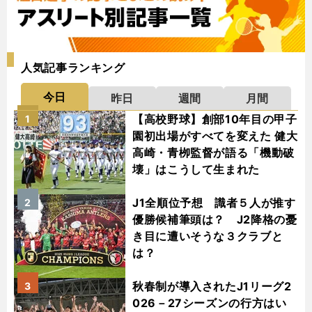
人気記事ランキング
今日
昨日
週間
月間
【高校野球】創部10年目の甲子
1
園初出場がすべてを変えた 健大
高崎・青栁監督が語る「機動破
壊」はこうして生まれた
J1全順位予想 識者５人が推す
2
優勝候補筆頭は？ J2降格の憂
き目に遭いそうな３クラブと
は？
秋春制が導入されたJ1リーグ2
3
026－27シーズンの行方はい