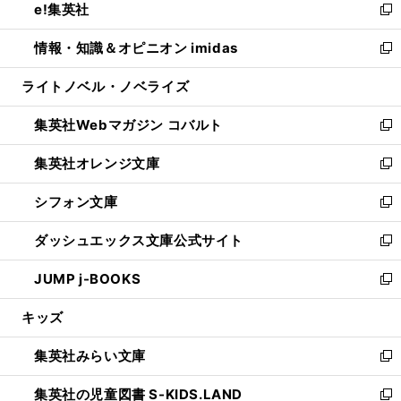
e!集英社
く
で
ド
ィ
い
新
開
ウ
ン
ウ
し
情報・知識＆オピニオン imidas
く
で
ド
ィ
い
新
開
ウ
ン
ウ
し
ライトノベル・ノベライズ
く
で
ド
ィ
い
開
ウ
ン
ウ
集英社Webマガジン コバルト
く
で
ド
ィ
新
開
ウ
ン
し
集英社オレンジ文庫
く
で
ド
い
新
開
ウ
ウ
し
シフォン文庫
く
で
ィ
い
新
開
ン
ウ
し
ダッシュエックス文庫公式サイト
く
ド
ィ
い
新
ウ
ン
ウ
し
JUMP j-BOOKS
で
ド
ィ
い
新
開
ウ
ン
ウ
し
キッズ
く
で
ド
ィ
い
開
ウ
ン
ウ
集英社みらい文庫
く
で
ド
ィ
新
開
ウ
ン
し
集英社の児童図書 S-KIDS.LAND
く
で
ド
い
新