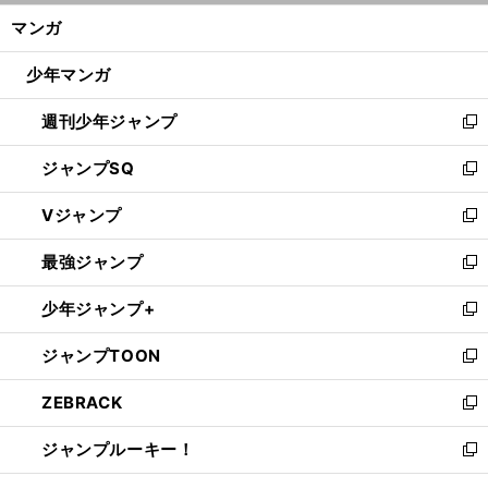
ン
く/
マンガ
ド
閉
ウ
じ
少年マンガ
で
る
開
週刊少年ジャンプ
く
新
し
ジャンプSQ
い
新
ウ
し
Vジャンプ
ィ
い
新
ン
ウ
し
最強ジャンプ
ド
ィ
い
新
ウ
ン
ウ
し
少年ジャンプ+
で
ド
ィ
い
新
開
ウ
ン
ウ
し
ジャンプTOON
く
で
ド
ィ
い
新
開
ウ
ン
ウ
し
ZEBRACK
く
で
ド
ィ
い
新
開
ウ
ン
ウ
し
ジャンプルーキー！
く
で
ド
ィ
い
新
開
ウ
ン
ウ
し