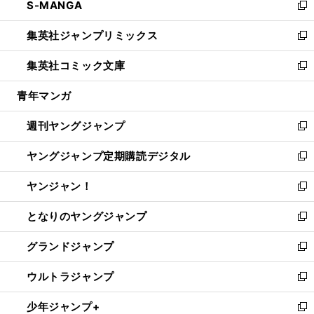
S-MANGA
く
で
ド
ィ
い
新
開
ウ
ン
ウ
し
集英社ジャンプリミックス
く
で
ド
ィ
い
新
開
ウ
ン
ウ
し
集英社コミック文庫
く
で
ド
ィ
い
新
開
ウ
ン
ウ
し
青年マンガ
く
で
ド
ィ
い
開
ウ
ン
ウ
週刊ヤングジャンプ
く
で
ド
ィ
新
開
ウ
ン
し
ヤングジャンプ定期購読デジタル
く
で
ド
い
新
開
ウ
ウ
し
ヤンジャン！
く
で
ィ
い
新
開
ン
ウ
し
となりのヤングジャンプ
く
ド
ィ
い
新
ウ
ン
ウ
し
グランドジャンプ
で
ド
ィ
い
新
開
ウ
ン
ウ
し
ウルトラジャンプ
く
で
ド
ィ
い
新
開
ウ
ン
ウ
し
少年ジャンプ+
く
で
ド
ィ
い
新