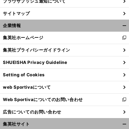
ブラウザプッシュ通知について
サイトマップ
企業情報
開
く/
集英社ホームページ
新
閉
し
じ
集英社プライバシーガイドライン
い
る
ウ
SHUEISHA Privacy Guideline
ィ
ン
Setting of Cookies
ド
ウ
web Sportivaについて
で
開
Web Sportivaについてのお問い合わせ
く
新
し
広告についてのお問い合わせ
い
ウ
集英社サイト
ィ
開