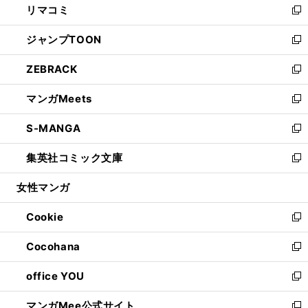
リマコミ
で
ド
ィ
い
新
開
ウ
ン
ウ
し
ジャンプTOON
く
で
ド
ィ
い
新
開
ウ
ン
ウ
し
ZEBRACK
く
で
ド
ィ
い
新
開
ウ
ン
ウ
し
マンガMeets
く
で
ド
ィ
い
新
開
ウ
ン
ウ
し
S-MANGA
く
で
ド
ィ
い
新
開
ウ
ン
ウ
し
集英社コミック文庫
く
で
ド
ィ
い
新
開
ウ
ン
ウ
し
女性マンガ
く
で
ド
ィ
い
開
ウ
ン
ウ
Cookie
く
で
ド
ィ
新
開
ウ
ン
し
Cocohana
く
で
ド
い
新
開
ウ
ウ
し
office YOU
く
で
ィ
い
新
開
ン
ウ
し
マンガMee公式サイト
く
ド
ィ
い