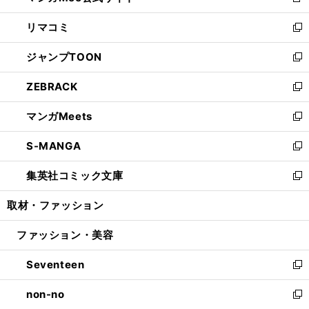
新
ウ
ン
ウ
し
リマコミ
で
ド
ィ
い
新
開
ウ
ン
ウ
し
ジャンプTOON
く
で
ド
ィ
い
新
開
ウ
ン
ウ
し
ZEBRACK
く
で
ド
ィ
い
新
開
ウ
ン
ウ
し
マンガMeets
く
で
ド
ィ
い
新
開
ウ
ン
ウ
し
S-MANGA
く
で
ド
ィ
い
新
開
ウ
ン
ウ
し
集英社コミック文庫
く
で
ド
ィ
い
新
開
ウ
ン
ウ
し
取材・ファッション
く
で
ド
ィ
い
開
ウ
ン
ウ
ファッション・美容
く
で
ド
ィ
開
ウ
ン
Seventeen
く
で
ド
新
開
ウ
し
non-no
く
で
い
新
開