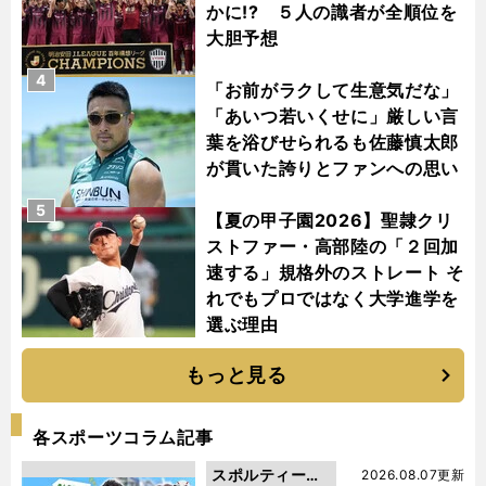
かに!? ５人の識者が全順位を
大胆予想
4
「お前がラクして生意気だな」
「あいつ若いくせに」厳しい言
葉を浴びせられるも佐藤慎太郎
が貫いた誇りとファンへの思い
5
【夏の甲子園2026】聖隷クリ
ストファー・高部陸の「２回加
速する」規格外のストレート そ
れでもプロではなく大学進学を
選ぶ理由
もっと見る
各スポーツコラム記事
スポルティーバ
2026.08.07更新