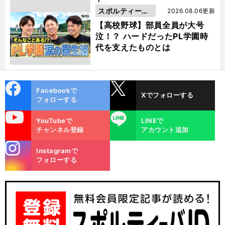
スポルティーバ
2026.08.06更新
動画
【高校野球】部員全員が大号
泣！？ ハードだったPL学園時
代を支えたものとは
cebo
X
Facebookで
Xでフォローする
ok
フォローする
uTube
LINE
YouTubeで
LINEで
チャンネル登録
アカウント追加
stagra
Instagramで
m
フォローする