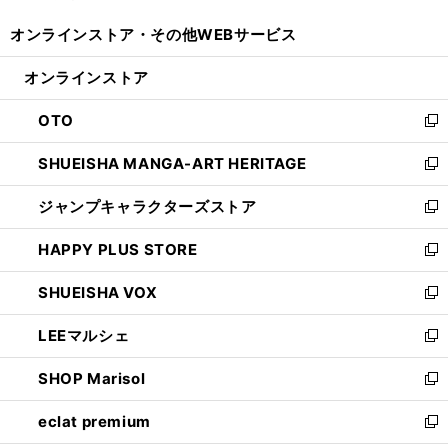
開
ウ
ウ
し
オンラインストア・
その他WEBサービス
く
で
ィ
い
開
ン
ウ
オンラインストア
く
ド
ィ
ウ
ン
OTO
で
ド
新
開
ウ
し
SHUEISHA MANGA-ART HERITAGE
く
で
い
新
開
ウ
し
ジャンプキャラクターズストア
く
ィ
い
新
ン
ウ
し
HAPPY PLUS STORE
ド
ィ
い
新
ウ
ン
ウ
し
SHUEISHA VOX
で
ド
ィ
い
新
開
ウ
ン
ウ
し
LEEマルシェ
く
で
ド
ィ
い
新
開
ウ
ン
ウ
し
SHOP Marisol
く
で
ド
ィ
い
新
開
ウ
ン
ウ
し
eclat premium
く
で
ド
ィ
い
新
開
ウ
ン
ウ
し