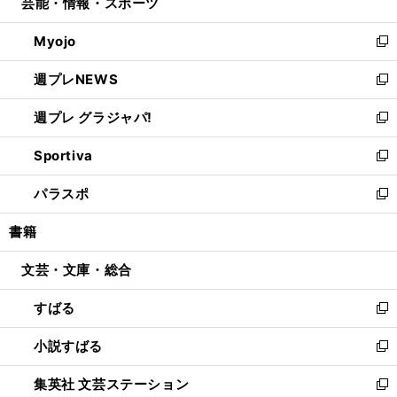
芸能・情報・スポーツ
く
で
ド
ィ
い
開
ウ
ン
ウ
Myojo
く
で
ド
ィ
新
開
ウ
ン
し
週プレNEWS
く
で
ド
い
新
開
ウ
ウ
し
週プレ グラジャパ!
く
で
ィ
い
新
開
ン
ウ
し
Sportiva
く
ド
ィ
い
新
ウ
ン
ウ
し
パラスポ
で
ド
ィ
い
新
開
ウ
ン
ウ
し
書籍
く
で
ド
ィ
い
開
ウ
ン
ウ
文芸・文庫・総合
く
で
ド
ィ
開
ウ
ン
すばる
く
で
ド
新
開
ウ
し
小説すばる
く
で
い
新
開
ウ
し
集英社 文芸ステーション
く
ィ
い
新