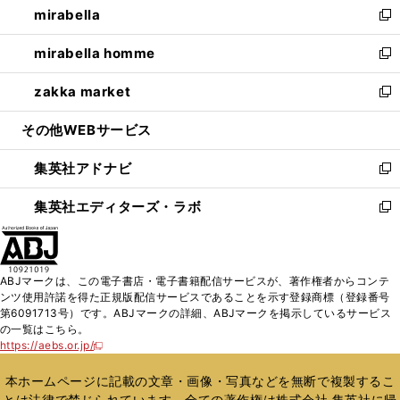
mirabella
く
で
ド
ィ
い
新
開
ウ
ン
ウ
し
mirabella homme
く
で
ド
ィ
い
新
開
ウ
ン
ウ
し
zakka market
く
で
ド
ィ
い
新
開
ウ
ン
ウ
し
その他WEBサービス
く
で
ド
ィ
い
開
ウ
ン
ウ
集英社アドナビ
く
で
ド
ィ
新
開
ウ
ン
し
集英社エディターズ・ラボ
く
で
ド
い
新
開
ウ
ウ
し
く
で
ィ
い
開
ン
ウ
ABJマークは、この電子書店・電子書籍配信サービスが、著作権者からコンテ
く
ド
ィ
ンツ使用許諾を得た正規版配信サービスであることを示す登録商標（登録番号
ウ
ン
第6091713号）です。ABJマークの詳細、ABJマークを掲示しているサービス
で
ド
の一覧はこちら。
開
ウ
https://aebs.or.jp/
新
く
で
し
い
開
本ホームページに記載の文章・画像・写真などを無断で複製するこ
ウ
く
とは法律で禁じられています。全ての著作権は株式会社 集英社に帰