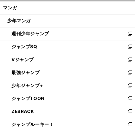
ン
く/
マンガ
ド
閉
ウ
じ
少年マンガ
で
る
開
週刊少年ジャンプ
く
新
し
ジャンプSQ
い
新
ウ
し
Vジャンプ
ィ
い
新
ン
ウ
し
最強ジャンプ
ド
ィ
い
新
ウ
ン
ウ
し
少年ジャンプ+
で
ド
ィ
い
新
開
ウ
ン
ウ
し
ジャンプTOON
く
で
ド
ィ
い
新
開
ウ
ン
ウ
し
ZEBRACK
く
で
ド
ィ
い
新
開
ウ
ン
ウ
し
ジャンプルーキー！
く
で
ド
ィ
い
新
開
ウ
ン
ウ
し