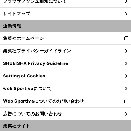
ブラウザプッシュ通知について
サイトマップ
企業情報
開
く/
集英社ホームページ
新
閉
し
じ
集英社プライバシーガイドライン
い
る
ウ
SHUEISHA Privacy Guideline
ィ
ン
Setting of Cookies
ド
ウ
web Sportivaについて
で
開
Web Sportivaについてのお問い合わせ
く
新
し
広告についてのお問い合わせ
い
ウ
集英社サイト
ィ
開