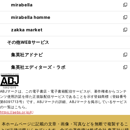
mirabella
く
で
ド
ィ
い
新
開
ウ
ン
ウ
し
mirabella homme
く
で
ド
ィ
い
新
開
ウ
ン
ウ
し
zakka market
く
で
ド
ィ
い
新
開
ウ
ン
ウ
し
その他WEBサービス
く
で
ド
ィ
い
開
ウ
ン
ウ
集英社アドナビ
く
で
ド
ィ
新
開
ウ
ン
し
集英社エディターズ・ラボ
く
で
ド
い
新
開
ウ
ウ
し
く
で
ィ
い
開
ン
ウ
ABJマークは、この電子書店・電子書籍配信サービスが、著作権者からコンテ
く
ド
ィ
ンツ使用許諾を得た正規版配信サービスであることを示す登録商標（登録番号
ウ
ン
第6091713号）です。ABJマークの詳細、ABJマークを掲示しているサービス
で
ド
の一覧はこちら。
開
ウ
https://aebs.or.jp/
新
く
で
し
い
開
本ホームページに記載の文章・画像・写真などを無断で複製するこ
ウ
く
とは法律で禁じられています。全ての著作権は株式会社 集英社に帰