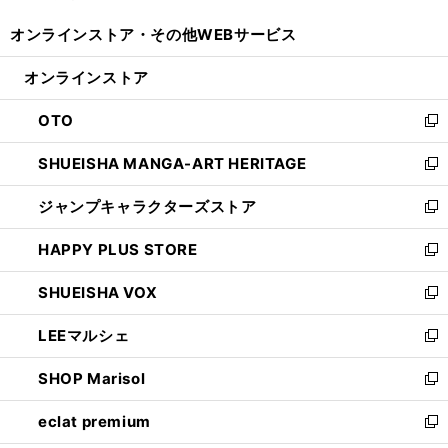
開
ウ
ウ
し
オンラインストア・
その他WEBサービス
く
で
ィ
い
開
ン
ウ
オンラインストア
く
ド
ィ
ウ
ン
OTO
で
ド
新
開
ウ
し
SHUEISHA MANGA-ART HERITAGE
く
で
い
新
開
ウ
し
ジャンプキャラクターズストア
く
ィ
い
新
ン
ウ
し
HAPPY PLUS STORE
ド
ィ
い
新
ウ
ン
ウ
し
SHUEISHA VOX
で
ド
ィ
い
新
開
ウ
ン
ウ
し
LEEマルシェ
く
で
ド
ィ
い
新
開
ウ
ン
ウ
し
SHOP Marisol
く
で
ド
ィ
い
新
開
ウ
ン
ウ
し
eclat premium
く
で
ド
ィ
い
新
開
ウ
ン
ウ
し