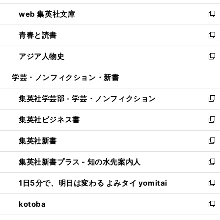
ン
ウ
し
web 集英社文庫
ド
ィ
い
新
ウ
ン
ウ
し
青春と読書
で
ド
ィ
い
新
開
ウ
ン
ウ
し
アジア人物史
く
で
ド
ィ
い
新
開
ウ
ン
ウ
し
学芸・ノンフィクション・新書
く
で
ド
ィ
い
開
ウ
ン
ウ
集英社学芸部 - 学芸・ノンフィクション
く
で
ド
ィ
新
開
ウ
ン
し
集英社ビジネス書
く
で
ド
い
新
開
ウ
ウ
し
集英社新書
く
で
ィ
い
新
開
ン
ウ
し
集英社新書プラス - 知の水先案内人
く
ド
ィ
い
新
ウ
ン
ウ
し
1日5分で、明日は変わる よみタイ yomitai
で
ド
ィ
い
新
開
ウ
ン
ウ
し
kotoba
く
で
ド
ィ
い
新
開
ウ
ン
ウ
し