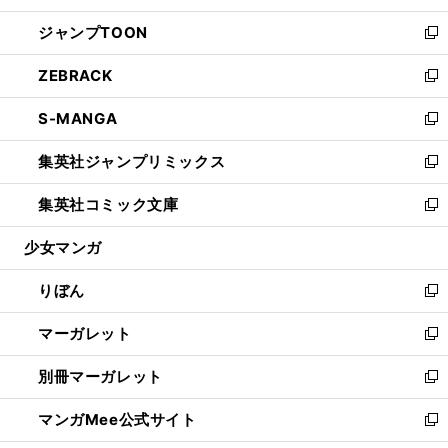
開
ウ
ン
ウ
し
ジャンプTOON
く
で
ド
ィ
い
新
開
ウ
ン
ウ
し
ZEBRACK
く
で
ド
ィ
い
新
開
ウ
ン
ウ
し
S-MANGA
く
で
ド
ィ
い
新
開
ウ
ン
ウ
し
集英社ジャンプリミックス
く
で
ド
ィ
い
新
開
ウ
ン
ウ
し
集英社コミック文庫
く
で
ド
ィ
い
新
開
ウ
ン
ウ
し
少女マンガ
く
で
ド
ィ
い
開
ウ
ン
ウ
りぼん
く
で
ド
ィ
新
開
ウ
ン
し
マーガレット
く
で
ド
い
新
開
ウ
ウ
し
別冊マーガレット
く
で
ィ
い
新
開
ン
ウ
し
マンガMee公式サイト
く
ド
ィ
い
新
ウ
ン
ウ
し