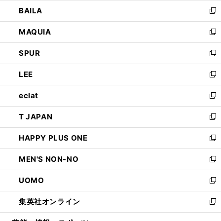
ウ
し
BAILA
く
ィ
い
新
ン
ウ
し
MAQUIA
ド
ィ
い
新
ウ
ン
ウ
し
SPUR
で
ド
ィ
い
新
開
ウ
ン
ウ
し
LEE
く
で
ド
ィ
い
新
開
ウ
ン
ウ
し
eclat
く
で
ド
ィ
い
新
開
ウ
ン
ウ
し
T JAPAN
く
で
ド
ィ
い
新
開
ウ
ン
ウ
し
HAPPY PLUS ONE
く
で
ド
ィ
い
新
開
ウ
ン
ウ
し
MEN'S NON-NO
く
で
ド
ィ
い
新
開
ウ
ン
ウ
し
UOMO
く
で
ド
ィ
い
新
開
ウ
ン
ウ
し
集英社オンライン
く
で
ド
ィ
い
新
開
ウ
ン
ウ
し