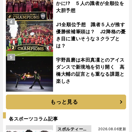
かに!? ５人の識者が全順位を
大胆予想
4
J1全順位予想 識者５人が推す
優勝候補筆頭は？ J2降格の憂
き目に遭いそうな３クラブと
は？
5
宇野昌磨は本田真凜とのアイス
ダンスで新境地を切り開く 高
橋大輔の証言とも重なる課題と
楽しさ
もっと見る
各スポーツコラム記事
スポルティーバ
2026.08.06更新