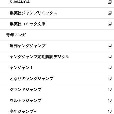
S-MANGA
く
で
ド
ィ
い
新
開
ウ
ン
ウ
し
集英社ジャンプリミックス
く
で
ド
ィ
い
新
開
ウ
ン
ウ
し
集英社コミック文庫
く
で
ド
ィ
い
新
開
ウ
ン
ウ
し
青年マンガ
く
で
ド
ィ
い
開
ウ
ン
ウ
週刊ヤングジャンプ
く
で
ド
ィ
新
開
ウ
ン
し
ヤングジャンプ定期購読デジタル
く
で
ド
い
新
開
ウ
ウ
し
ヤンジャン！
く
で
ィ
い
新
開
ン
ウ
し
となりのヤングジャンプ
く
ド
ィ
い
新
ウ
ン
ウ
し
グランドジャンプ
で
ド
ィ
い
新
開
ウ
ン
ウ
し
ウルトラジャンプ
く
で
ド
ィ
い
新
開
ウ
ン
ウ
し
少年ジャンプ+
く
で
ド
ィ
い
新