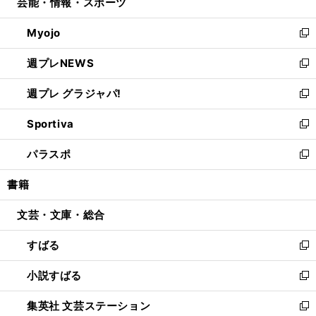
芸能・情報・スポーツ
く
で
ド
ィ
い
開
ウ
ン
ウ
Myojo
く
で
ド
ィ
新
開
ウ
ン
し
週プレNEWS
く
で
ド
い
新
開
ウ
ウ
し
週プレ グラジャパ!
く
で
ィ
い
新
開
ン
ウ
し
Sportiva
く
ド
ィ
い
新
ウ
ン
ウ
し
パラスポ
で
ド
ィ
い
新
開
ウ
ン
ウ
し
書籍
く
で
ド
ィ
い
開
ウ
ン
ウ
文芸・文庫・総合
く
で
ド
ィ
開
ウ
ン
すばる
く
で
ド
新
開
ウ
し
小説すばる
く
で
い
新
開
ウ
し
集英社 文芸ステーション
く
ィ
い
新