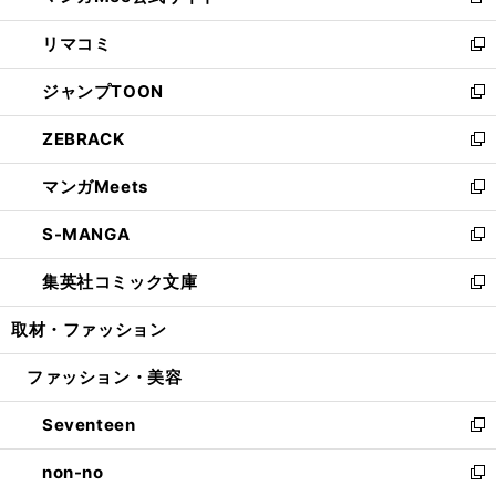
新
ウ
ン
ウ
し
リマコミ
で
ド
ィ
い
新
開
ウ
ン
ウ
し
ジャンプTOON
く
で
ド
ィ
い
新
開
ウ
ン
ウ
し
ZEBRACK
く
で
ド
ィ
い
新
開
ウ
ン
ウ
し
マンガMeets
く
で
ド
ィ
い
新
開
ウ
ン
ウ
し
S-MANGA
く
で
ド
ィ
い
新
開
ウ
ン
ウ
し
集英社コミック文庫
く
で
ド
ィ
い
新
開
ウ
ン
ウ
し
取材・ファッション
く
で
ド
ィ
い
開
ウ
ン
ウ
ファッション・美容
く
で
ド
ィ
開
ウ
ン
Seventeen
く
で
ド
新
開
ウ
し
non-no
く
で
い
新
開