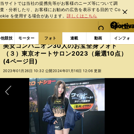
当サイトでは当社の提携先等がお客様のニーズ等について調
査・分析したり、お客様にお勧めの広告を表⽰する⽬的で Co
閉じ
okie を使⽤する場合があります。
詳しくはこちら
る
マイペ
web Sportiva (webスポルティーバ)
検索
メニュ
we
ー
フォトギャラリー
スポーツビーナスギャラリー
美女
b
ジ
の他競技
モーター
フォト
連載
動画
インフォ
ス
美女コンパニオン30人のお宝全身フォト
ポ
（３）東京オートサロン2023（厳選10点）
ル
(4ページ目)
テ
ィ
2023年01月26日 10:32 公開
2024年01月16日 12:06 更新
ー
バ
次へ