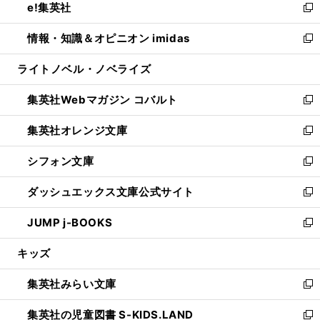
e!集英社
く
で
ド
ィ
い
新
開
ウ
ン
ウ
し
情報・知識＆オピニオン imidas
く
で
ド
ィ
い
新
開
ウ
ン
ウ
し
ライトノベル・ノベライズ
く
で
ド
ィ
い
開
ウ
ン
ウ
集英社Webマガジン コバルト
く
で
ド
ィ
新
開
ウ
ン
し
集英社オレンジ文庫
く
で
ド
い
新
開
ウ
ウ
し
シフォン文庫
く
で
ィ
い
新
開
ン
ウ
し
ダッシュエックス文庫公式サイト
く
ド
ィ
い
新
ウ
ン
ウ
し
JUMP j-BOOKS
で
ド
ィ
い
新
開
ウ
ン
ウ
し
キッズ
く
で
ド
ィ
い
開
ウ
ン
ウ
集英社みらい文庫
く
で
ド
ィ
新
開
ウ
ン
し
集英社の児童図書 S-KIDS.LAND
く
で
ド
い
新