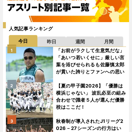
人気記事ランキング
今日
昨日
週間
月間
「お前がラクして生意気だな」
1
「あいつ若いくせに」厳しい言
葉を浴びせられるも佐藤慎太郎
が貫いた誇りとファンへの思い
【夏の甲子園2026】「優勝は
2
横浜じゃない」 波乱必至の組み
合わせで識者５人が選んだ優勝
校はここだ！
秋春制が導入されたJ1リーグ2
3
026－27シーズンの行方はい