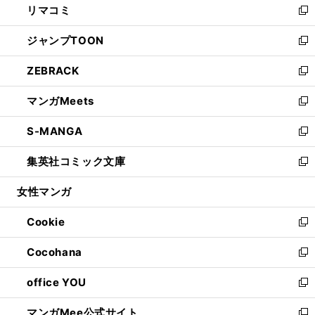
リマコミ
で
ド
ィ
い
新
開
ウ
ン
ウ
し
ジャンプTOON
く
で
ド
ィ
い
新
開
ウ
ン
ウ
し
ZEBRACK
く
で
ド
ィ
い
新
開
ウ
ン
ウ
し
マンガMeets
く
で
ド
ィ
い
新
開
ウ
ン
ウ
し
S-MANGA
く
で
ド
ィ
い
新
開
ウ
ン
ウ
し
集英社コミック文庫
く
で
ド
ィ
い
新
開
ウ
ン
ウ
し
女性マンガ
く
で
ド
ィ
い
開
ウ
ン
ウ
Cookie
く
で
ド
ィ
新
開
ウ
ン
し
Cocohana
く
で
ド
い
新
開
ウ
ウ
し
office YOU
く
で
ィ
い
新
開
ン
ウ
し
マンガMee公式サイト
く
ド
ィ
い