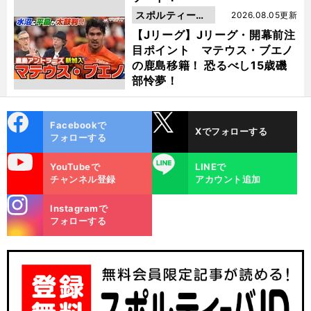
スポルティーバ
2026.08.05更新
動画
【Jリーグ】Jリーグ・開幕前注
目ポイント マテウス・ブエノ
の鹿島移籍！ 恐るべし15歳磯
部怜夢！
cebo
X
Facebookで
Xでフォローする
ok
フォローする
uTube
LINE
YouTubeで
LINEで
チャンネル登録
アカウント追加
stagra
Instagramで
m
フォローする