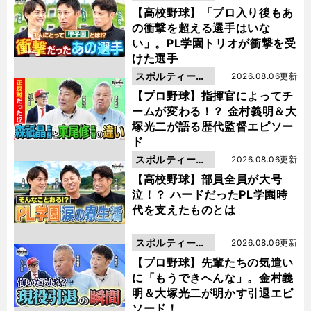
動画
【高校野球】「プロ入り後もあ
の衝撃を超える選手はいな
い」。PL学園トリオが衝撃を受
けた選手
スポルティーバ
2026.08.06更新
動画
【プロ野球】指揮官によってチ
ームが変わる！？ 金村義明＆大
塚光二が語る歴代監督エピソー
ド
スポルティーバ
2026.08.06更新
動画
【高校野球】部員全員が大号
泣！？ ハードだったPL学園時
代を支えたものとは
スポルティーバ
2026.08.06更新
動画
【プロ野球】先輩たちの気遣い
に「もうできへんな」。金村義
明＆大塚光二が明かす引退エピ
ソード！