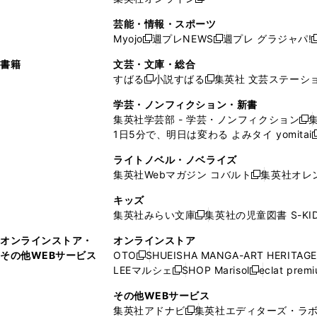
し
新
し
し
し
ン
ィ
ン
ン
開
で
開
で
い
し
い
い
い
ド
ン
ド
ド
芸能・情報・スポーツ
く
開
く
開
ウ
い
ウ
ウ
ウ
ウ
ド
ウ
ウ
Myojo
週プレNEWS
週プレ グラジャパ!
く
く
新
新
新
ィ
ウ
ィ
ィ
ィ
で
ウ
で
で
し
し
ン
ィ
ン
ン
ン
書籍
文芸・文庫・総合
開
で
開
開
い
い
ド
ン
ド
ド
ド
すばる
小説すばる
集英社 文芸ステーシ
く
開
く
く
新
新
ウ
ウ
ウ
ド
ウ
ウ
ウ
く
し
し
ィ
ィ
学芸・ノンフィクション・新書
で
ウ
で
で
で
い
い
ン
ン
集英社学芸部 - 学芸・ノンフィクション
開
で
開
開
開
新
ウ
ウ
ド
ド
1日5分で、明日は変わる よみタイ yomitai
く
開
く
く
く
し
新
ィ
ィ
ウ
ウ
く
い
ン
ン
ライトノベル・ノベライズ
で
で
ウ
ド
ド
集英社Webマガジン コバルト
集英社オレ
開
開
新
ィ
ウ
ウ
く
く
し
ン
キッズ
で
で
い
ド
集英社みらい文庫
集英社の児童図書 S-KID
開
開
新
ウ
ウ
く
く
し
ィ
オンラインストア・
オンラインストア
で
い
ン
その他WEBサービス
OTO
SHUEISHA MANGA-ART HERITAGE
開
新
ウ
ド
LEEマルシェ
SHOP Marisol
eclat prem
く
し
新
新
ィ
ウ
い
し
し
ン
その他WEBサービス
で
ウ
い
い
ド
集英社アドナビ
集英社エディターズ・ラ
開
新