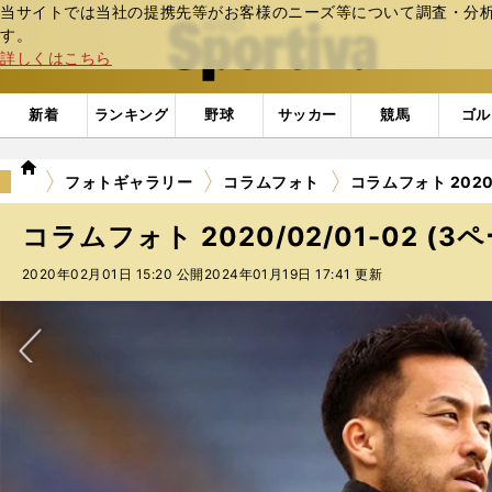
当サイトでは当社の提携先等がお客様のニーズ等について調査・分析し
web Sportiva (webスポルティーバ)
す。
詳しくはこちら
新着
ランキング
野球
サッカー
競馬
ゴル
we
フォトギャラリー
コラムフォト
コラムフォト 2020/
b
ス
コラムフォト 2020/02/01-02 (3
ポ
ル
2020年02月01日 15:20 公開
2024年01月19日 17:41 更新
テ
ィ
ー
バ
次へ