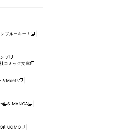
ャンプルーキー！
新
し
い
ウ
ャンプ
新
ィ
社コミック文庫
し
新
ン
い
し
ド
ウ
い
ウ
ガMeets
新
ィ
ウ
で
し
ン
ィ
開
い
ド
ン
く
ウ
ウ
ド
s
S-MANGA
新
新
ィ
で
ウ
し
し
ン
開
で
い
い
ド
く
開
ウ
ウ
ウ
NO
UOMO
く
新
新
ィ
ィ
で