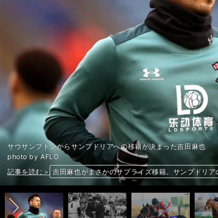
サウサンプトンからサンプドリアへの移籍が決まった吉田麻也
photo by AFLO
前へ
記事を読む＞
記事を読む＞
記事を読む＞
記事を読む＞
記事を読む＞
根岸Ｓを穴党記者が吟味。実力馬４頭が人気の盲点
柱谷哲二が語るドーハの悲劇。イラク戦で投入して
吉田麻也がまさかのサプライズ移籍。サンプドリア
「野球やめるしかないな」。王貞治はスランプの柳
２歳王者コントレイルは「最高傑作」。矢作調教師