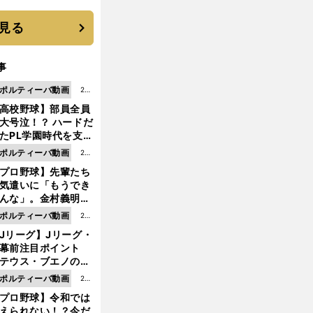
は？
見る
事
ポルティーバ動画
202
高校野球】部員全員
6.0
大号泣！？ ハードだ
8.0
たPL学園時代を支え
6更
ものとは
ポルティーバ動画
202
新
プロ野球】先輩たち
6.0
気遣いに「もうでき
8.0
んな」。金村義明＆
6更
塚光二が明かす引退
ポルティーバ動画
202
新
ピソード！
Jリーグ】Jリーグ・
6.0
開幕前注目ポイント
8.0
テウス・ブエノの鹿
5更
移籍！ 恐るべし15
ポルティーバ動画
202
新
磯部怜夢！
プロ野球】令和では
6.0
えられない！？今だ