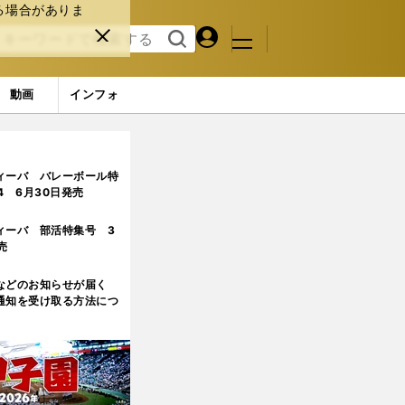
る場合がありま
マイペ
閉じ
検索
メニュ
ー
る
す
ジ
る
動画
インフォ
ィーバ バレーボール特
.4 6月30日発売
ィーバ 部活特集号 3
売
などのお知らせが届く
通知を受け取る方法につ