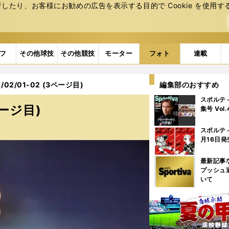
たり、お客様にお勧めの広告を表⽰する⽬的で Cookie を使⽤す
フ
その他球技
その他競技
モーター
フォト
連載
02/01-02 (3ページ目)
編集部のおすすめ
スポルテ
ページ目)
集号 Vol
スポルテ
月16日発
最新記事
プッシュ
いて