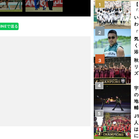
【
1
「
い
わ
LINEで送る
だ
「
2
気
く
浴
太
秋
3
ァ
リ
ズ
4
を
宇
の
地
輔
5
題
J
人
は
に