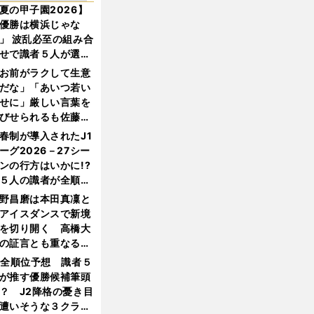
夏の甲子園2026】
優勝は横浜じゃな
」 波乱必至の組み合
せで識者５人が選ん
優勝校はここだ！
お前がラクして生意
だな」「あいつ若い
せに」厳しい言葉を
びせられるも佐藤慎
郎が貫いた誇りとフ
春制が導入されたJ1
ンへの思い
ーグ2026－27シー
ンの行方はいかに!?
５人の識者が全順位
大胆予想
野昌磨は本田真凜と
アイスダンスで新境
を切り開く 高橋大
の証言とも重なる課
と楽しさ
1全順位予想 識者５
が推す優勝候補筆頭
？ J2降格の憂き目
遭いそうな３クラブ