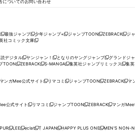
告についてのお問い合わせ
プ
最強ジャンプ
少年ジャンプ+
ジャンプTOON
ZEBRACK
ジ
新
新
新
新
新
英社コミック文庫
し
新
し
し
し
し
い
い
し
い
い
い
ウ
ウ
い
ウ
ウ
ウ
購読デジタル
ヤンジャン！
となりのヤングジャンプ
グランドジ
新
新
新
ィ
ィ
ウ
ィ
ィ
ィ
プTOON
ZEBRACK
S-MANGA
集英社ジャンプリミックス
集英
新
し
新
し
新
し
新
ン
ン
ィ
ン
ン
ン
し
い
し
い
し
い
し
ド
ド
ン
ド
ド
ド
い
ウ
い
ウ
い
ウ
い
ウ
ウ
ド
ウ
ウ
ウ
マンガMee公式サイト
リマコミ
ジャンプTOON
ZEBRACK
マン
新
新
新
新
ウ
ィ
ウ
ィ
ウ
ィ
ウ
で
で
ウ
で
で
で
し
し
し
し
し
ィ
ン
ィ
ン
ィ
ン
ィ
開
開
で
開
開
開
い
い
い
い
い
ン
ド
ン
ド
ン
ド
ン
く
く
開
く
く
く
ウ
ウ
ウ
ウ
ウ
ド
ウ
ド
ウ
ド
ウ
ド
ee公式サイト
リマコミ
ジャンプTOON
ZEBRACK
マンガMeet
く
新
新
新
新
ィ
ィ
ィ
ィ
ィ
ウ
で
ウ
で
ウ
で
ウ
し
し
し
し
ン
ン
ン
ン
ン
で
開
で
開
で
開
で
い
い
い
い
ド
ド
ド
ド
ド
開
く
開
く
開
く
開
ウ
ウ
ウ
ウ
ウ
ウ
ウ
ウ
ウ
PUR
LEE
eclat
T JAPAN
HAPPY PLUS ONE
MEN'S NON-
く
く
く
く
新
新
新
新
新
ィ
ィ
ィ
ィ
で
で
で
で
で