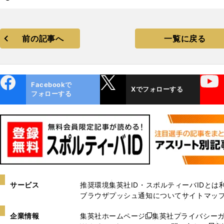
前の記事へ
一覧に戻る
ebo
X
YouTube
Facebookで
Xでフォローする
ok
フォローする
サービス
推奨環境
集英社ID・スポルティーバIDとは
ブラウザプッシュ通知について
サイトマッ
企業情報
集英社ホームページ
集英社プライバシー
新