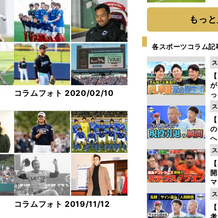
と
もっと
各スポーツコラム記
ス
【
が
0
コラムフォト 2020/02/10
っ
た
ス
【
の
へ
大
ス
エ
【
マ
島
ス
歳
コラムフォト 2019/11/12
【
考