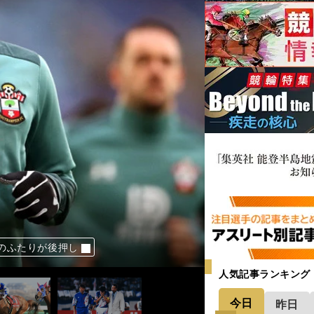
、美味な馬券となる
ほしかった選手の名は
のふたりが後押し
田真宏に冷たく言った
「想像を超えていた」
人気記事ランキング
今日
昨日