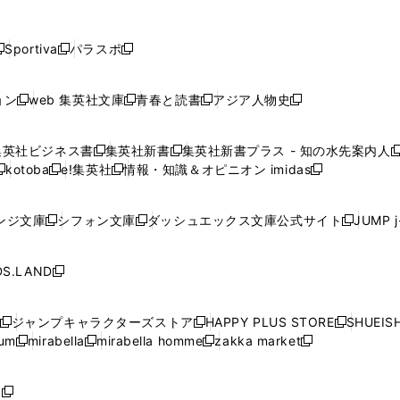
し
し
し
し
し
ン
ン
ン
ン
開
開
開
開
開
い
い
い
い
い
ド
ド
ド
ド
く
く
く
く
く
ウ
ウ
ウ
ウ
ウ
ウ
ウ
ウ
ウ
Sportiva
パラスポ
新
新
ィ
ィ
ィ
ィ
ィ
で
で
で
で
し
し
し
ン
ン
ン
ン
ン
開
開
開
開
い
い
い
ド
ド
ド
ド
ド
ョン
web 集英社文庫
青春と読書
アジア人物史
く
く
く
く
新
新
新
新
ウ
ウ
ウ
ウ
ウ
ウ
ウ
ウ
し
し
し
し
ィ
ィ
ィ
で
で
で
で
で
い
い
い
い
ン
ン
ン
集英社ビジネス書
集英社新書
集英社新書プラス - 知の水先案内人
開
開
開
開
開
新
新
新
ウ
ウ
ウ
ウ
ド
ド
ド
kotoba
e!集英社
情報・知識＆オピニオン imidas
く
く
く
く
く
新
し
新
し
新
ィ
ィ
ィ
ィ
ウ
ウ
ウ
し
し
い
し
い
し
ン
ン
ン
ン
で
で
で
い
い
ウ
い
ウ
い
ド
ド
ド
ド
ンジ文庫
シフォン文庫
ダッシュエックス文庫公式サイト
JUMP 
開
開
開
新
新
新
ウ
ウ
ィ
ウ
ィ
ウ
ウ
ウ
ウ
ウ
く
く
く
し
し
し
ィ
ィ
ン
ィ
ン
ィ
で
で
で
で
い
い
い
ン
ン
ド
ン
ド
ン
S.LAND
開
開
開
開
新
ウ
ウ
ウ
ド
ド
ウ
ド
ウ
ド
く
く
く
く
し
ィ
ィ
ィ
ウ
ウ
で
ウ
で
ウ
い
ン
ン
ン
ジャンプキャラクターズストア
HAPPY PLUS STORE
SHUEIS
で
で
開
で
開
で
新
新
新
ウ
ド
ド
ド
ium
mirabella
mirabella homme
zakka market
開
開
く
開
く
開
し
新
新
新
し
新
し
ィ
ウ
ウ
ウ
く
く
く
く
い
し
し
い
し
し
い
ン
で
で
で
ウ
い
い
ウ
い
い
ウ
ド
ボ
開
開
開
新