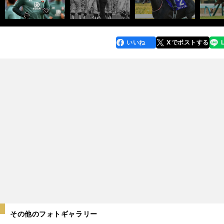
いいね
Xでポストする
line
faceboo
x
k
その他のフォトギャラリー