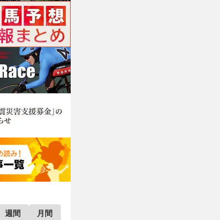
週間
月間