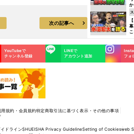
か
事
ス
【
次の記事へ
幕
こ
沼
Instagra
LINE
YouTubeで
LINEで
Inst
m
チャンネル登録
アカウント追加
フォ
利用規約・会員規約
特定商取引法に基づく表示・その他の事項
プ
ガイドライン
SHUEISHA Privacy Guideline
Setting of Cookies
web 