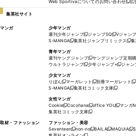
Web Sportivaについてのお問い合わせ
広
し
新
い
し
集英社サイト
ウ
い
ィ
ウ
マンガ
少年マンガ
ン
ィ
週刊少年ジャンプ
ジャンプSQ
Vジャン
ド
ン
新
新
S-MANGA
集英社ジャンプリミックス
集
ウ
ド
新
し
し
新
で
ウ
し
い
い
し
青年マンガ
開
で
い
ウ
ウ
い
週刊ヤングジャンプ
ヤングジャンプ定期
新
く
開
ウ
ィ
ィ
ウ
ウルトラジャンプ
少年ジャンプ+
ジャン
新
し
新
く
ィ
ン
ン
ィ
し
い
し
ン
ド
ド
ン
少女マンガ
い
ウ
い
ド
ウ
ウ
ド
りぼん
マーガレット
別冊マーガレット
新
新
新
ウ
ィ
ウ
ウ
で
で
ウ
S-MANGA
集英社コミック文庫
し
新
し
新
ィ
ン
ィ
で
開
開
で
い
し
い
し
ン
ド
ン
女性マンガ
開
く
く
開
ウ
い
ウ
い
ド
ウ
ド
Cookie
Cocohana
office YOU
マンガM
く
く
新
新
新
ィ
ウ
ィ
ウ
ウ
で
ウ
集英社コミック文庫
し
新
し
し
ン
ィ
ン
ィ
で
開
で
い
し
い
い
ド
ン
ド
ン
取材・ファッション
ファッション・美容
開
く
開
ウ
い
ウ
ウ
ウ
ド
ウ
ド
Seventeen
non-no
BAILA
MAQUIA
S
く
く
新
新
新
新
ィ
ウ
ィ
ィ
で
ウ
で
ウ
集英社オンライン