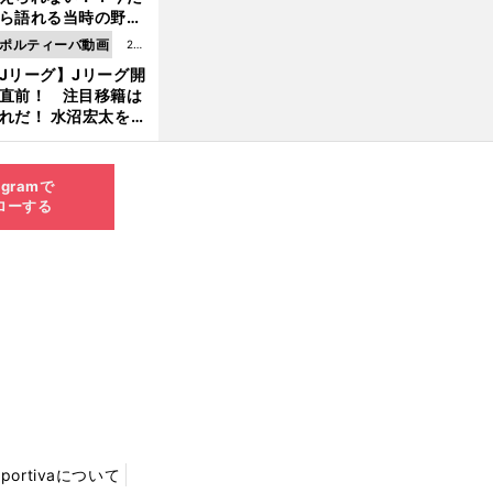
8.0
ら語れる当時の野球
4更
情とは...
ポルティーバ動画
202
新
Jリーグ】Jリーグ開
6.0
直前！ 注目移籍は
8.0
れだ！ 水沼宏太を水
3更
貴史がすこ〜し語る
新
agramで
ローする
Sportivaについて