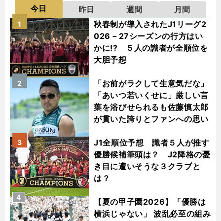
今日
昨日
週間
月間
秋春制が導入されたJ1リーグ2
1
026－27シーズンの行方はい
かに!? ５人の識者が全順位を
大胆予想
「お前がラクして生意気だな」
2
「あいつ若いくせに」厳しい言
葉を浴びせられるも佐藤慎太郎
が貫いた誇りとファンへの思い
J1全順位予想 識者５人が推す
3
優勝候補筆頭は？ J2降格の憂
き目に遭いそうな３クラブと
は？
4
【夏の甲子園2026】「優勝は
横浜じゃない」 波乱必至の組み