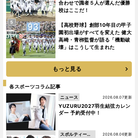
合わせで識者５人が選んだ優勝
校はここだ！
5
【高校野球】創部10年目の甲子
園初出場がすべてを変えた 健大
高崎・青栁監督が語る「機動破
壊」はこうして生まれた
もっと見る
各スポーツコラム記事
ニュース
2026.08.07更新
YUZURU2027羽生結弦カレン
ダー 予約受付中！
スポルティーバ
2026.08.06更新