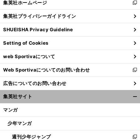
集英社ホームページ
新
閉
し
じ
集英社プライバシーガイドライン
い
る
ウ
SHUEISHA Privacy Guideline
ィ
ン
Setting of Cookies
ド
ウ
web Sportivaについて
で
開
Web Sportivaについてのお問い合わせ
く
新
し
広告についてのお問い合わせ
い
ウ
集英社サイト
ィ
開
ン
く/
マンガ
ド
閉
ウ
じ
少年マンガ
で
る
開
週刊少年ジャンプ
く
新