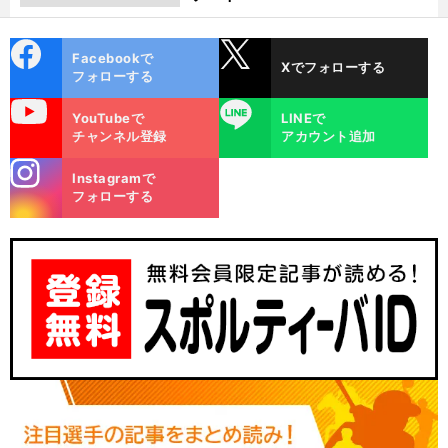
cebo
X
Facebookで
Xでフォローする
ok
フォローする
uTube
LINE
YouTubeで
LINEで
チャンネル登録
アカウント追加
stagra
Instagramで
m
フォローする