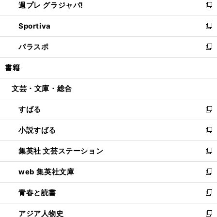
週プレ グラジャパ!
く
で
ィ
い
新
開
ン
ウ
し
Sportiva
く
ド
ィ
い
新
ウ
ン
ウ
し
パラスポ
で
ド
ィ
い
新
開
ウ
ン
ウ
し
書籍
く
で
ド
ィ
い
開
ウ
ン
ウ
文芸・文庫・総合
く
で
ド
ィ
開
ウ
ン
すばる
く
で
ド
新
開
ウ
し
小説すばる
く
で
い
新
開
ウ
し
集英社 文芸ステーション
く
ィ
い
新
ン
ウ
し
web 集英社文庫
ド
ィ
い
新
ウ
ン
ウ
し
青春と読書
で
ド
ィ
い
新
開
ウ
ン
ウ
し
アジア人物史
く
で
ド
ィ
い
新