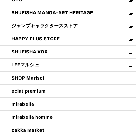
ド
新
開
ウ
し
SHUEISHA MANGA-ART HERITAGE
く
で
い
新
開
ウ
し
ジャンプキャラクターズストア
く
ィ
い
新
ン
ウ
し
HAPPY PLUS STORE
ド
ィ
い
新
ウ
ン
ウ
し
SHUEISHA VOX
で
ド
ィ
い
新
開
ウ
ン
ウ
し
LEEマルシェ
く
で
ド
ィ
い
新
開
ウ
ン
ウ
し
SHOP Marisol
く
で
ド
ィ
い
新
開
ウ
ン
ウ
し
eclat premium
く
で
ド
ィ
い
新
開
ウ
ン
ウ
し
mirabella
く
で
ド
ィ
い
新
開
ウ
ン
ウ
し
mirabella homme
く
で
ド
ィ
い
新
開
ウ
ン
ウ
し
zakka market
く
で
ド
ィ
い
新