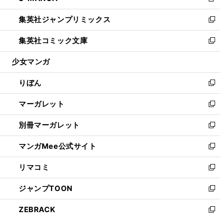
新
開
ウ
ン
ウ
し
集英社ジャンプリミックス
く
で
ド
ィ
い
新
開
ウ
ン
ウ
し
集英社コミック文庫
く
で
ド
ィ
い
新
開
ウ
ン
ウ
し
少女マンガ
く
で
ド
ィ
い
開
ウ
ン
ウ
りぼん
く
で
ド
ィ
新
開
ウ
ン
し
マーガレット
く
で
ド
い
新
開
ウ
ウ
し
別冊マーガレット
く
で
ィ
い
新
開
ン
ウ
し
マンガMee公式サイト
く
ド
ィ
い
新
ウ
ン
ウ
し
リマコミ
で
ド
ィ
い
新
開
ウ
ン
ウ
し
ジャンプTOON
く
で
ド
ィ
い
新
開
ウ
ン
ウ
し
ZEBRACK
く
で
ド
ィ
い
新
開