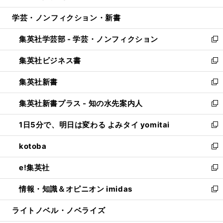
開
ウ
ン
ウ
し
学芸・ノンフィクション・新書
く
で
ド
ィ
い
開
ウ
ン
ウ
集英社学芸部 - 学芸・ノンフィクション
く
で
ド
ィ
新
開
ウ
ン
し
集英社ビジネス書
く
で
ド
い
新
開
ウ
ウ
し
集英社新書
く
で
ィ
い
新
開
ン
ウ
し
集英社新書プラス - 知の水先案内人
く
ド
ィ
い
新
ウ
ン
ウ
し
1日5分で、明日は変わる よみタイ yomitai
で
ド
ィ
い
新
開
ウ
ン
ウ
し
kotoba
く
で
ド
ィ
い
新
開
ウ
ン
ウ
し
e!集英社
く
で
ド
ィ
い
新
開
ウ
ン
ウ
し
情報・知識＆オピニオン imidas
く
で
ド
ィ
い
新
開
ウ
ン
ウ
し
ライトノベル・ノベライズ
く
で
ド
ィ
い
開
ウ
ン
ウ