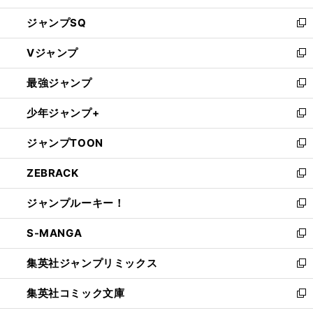
し
ジャンプSQ
い
新
ウ
し
Vジャンプ
ィ
い
新
ン
ウ
し
最強ジャンプ
ド
ィ
い
新
ウ
ン
ウ
し
少年ジャンプ+
で
ド
ィ
い
新
開
ウ
ン
ウ
し
ジャンプTOON
く
で
ド
ィ
い
新
開
ウ
ン
ウ
し
ZEBRACK
く
で
ド
ィ
い
新
開
ウ
ン
ウ
し
ジャンプルーキー！
く
で
ド
ィ
い
新
開
ウ
ン
ウ
し
S-MANGA
く
で
ド
ィ
い
新
開
ウ
ン
ウ
し
集英社ジャンプリミックス
く
で
ド
ィ
い
新
開
ウ
ン
ウ
し
集英社コミック文庫
く
で
ド
ィ
い
新
開
ウ
ン
ウ
し