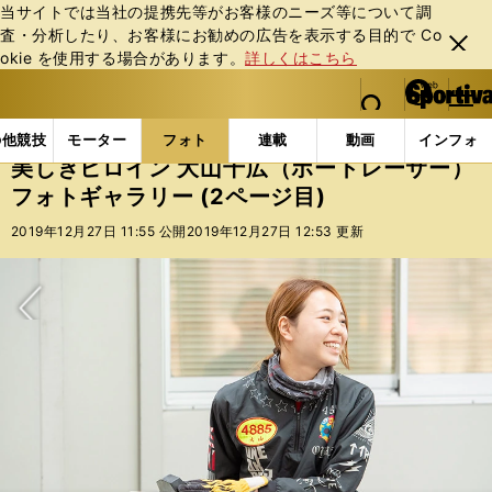
当サイトでは当社の提携先等がお客様のニーズ等について調
査・分析したり、お客様にお勧めの広告を表⽰する⽬的で Co
閉じ
okie を使⽤する場合があります。
詳しくはこちら
る
マイペ
web Sportiva (webスポルティーバ)
検索
メニュ
we
ー
フォトギャラリー
スポーツビーナスギャラリー
美し
b
ジ
の他競技
モーター
フォト
連載
動画
インフォ
ス
美しきヒロイン 大山千広（ボートレーサー）
ポ
フォトギャラリー (2ページ目)
ル
テ
2019年12月27日 11:55 公開
2019年12月27日 12:53 更新
ィ
ー
バ
次へ