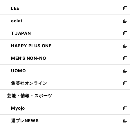
開
ウ
ン
ウ
し
LEE
く
で
ド
ィ
い
新
開
ウ
ン
ウ
し
eclat
く
で
ド
ィ
い
新
開
ウ
ン
ウ
し
T JAPAN
く
で
ド
ィ
い
新
開
ウ
ン
ウ
し
HAPPY PLUS ONE
く
で
ド
ィ
い
新
開
ウ
ン
ウ
し
MEN'S NON-NO
く
で
ド
ィ
い
新
開
ウ
ン
ウ
し
UOMO
く
で
ド
ィ
い
新
開
ウ
ン
ウ
し
集英社オンライン
く
で
ド
ィ
い
新
開
ウ
ン
ウ
し
芸能・情報・スポーツ
く
で
ド
ィ
い
開
ウ
ン
ウ
Myojo
く
で
ド
ィ
新
開
ウ
ン
し
週プレNEWS
く
で
ド
い
新
開
ウ
ウ
し