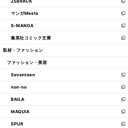
ZEBRACK
く
で
ド
ィ
い
新
開
ウ
ン
ウ
し
マンガMeets
く
で
ド
ィ
い
新
開
ウ
ン
ウ
し
S-MANGA
く
で
ド
ィ
い
新
開
ウ
ン
ウ
し
集英社コミック文庫
く
で
ド
ィ
い
新
開
ウ
ン
ウ
し
取材・ファッション
く
で
ド
ィ
い
開
ウ
ン
ウ
ファッション・美容
く
で
ド
ィ
開
ウ
ン
Seventeen
く
で
ド
新
開
ウ
し
non-no
く
で
い
新
開
ウ
し
BAILA
く
ィ
い
新
ン
ウ
し
MAQUIA
ド
ィ
い
新
ウ
ン
ウ
し
SPUR
で
ド
ィ
い
新