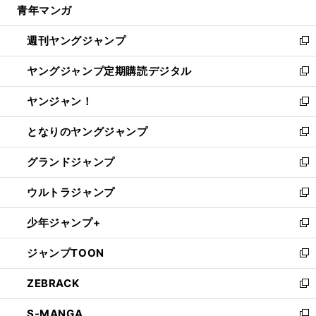
青年マンガ
く
で
ド
ィ
い
開
ウ
ン
ウ
週刊ヤングジャンプ
く
で
ド
ィ
新
開
ウ
ン
し
ヤングジャンプ定期購読デジタル
く
で
ド
い
新
開
ウ
ウ
し
ヤンジャン！
く
で
ィ
い
新
開
ン
ウ
し
となりのヤングジャンプ
く
ド
ィ
い
新
ウ
ン
ウ
し
グランドジャンプ
で
ド
ィ
い
新
開
ウ
ン
ウ
し
ウルトラジャンプ
く
で
ド
ィ
い
新
開
ウ
ン
ウ
し
少年ジャンプ+
く
で
ド
ィ
い
新
開
ウ
ン
ウ
し
ジャンプTOON
く
で
ド
ィ
い
新
開
ウ
ン
ウ
し
ZEBRACK
く
で
ド
ィ
い
新
開
ウ
ン
ウ
し
S-MANGA
く
で
ド
ィ
い