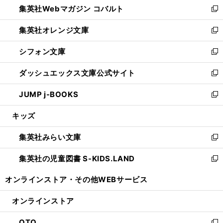
集英社Webマガジン コバルト
く
で
ド
ィ
新
開
ウ
ン
し
集英社オレンジ文庫
く
で
ド
い
新
開
ウ
ウ
し
シフォン文庫
く
で
ィ
い
新
開
ン
ウ
し
ダッシュエックス文庫公式サイト
く
ド
ィ
い
新
ウ
ン
ウ
し
JUMP j-BOOKS
で
ド
ィ
い
新
開
ウ
ン
ウ
し
キッズ
く
で
ド
ィ
い
開
ウ
ン
ウ
集英社みらい文庫
く
で
ド
ィ
新
開
ウ
ン
し
集英社の児童図書 S-KIDS.LAND
く
で
ド
い
新
開
ウ
ウ
し
オンラインストア・
その他WEBサービス
く
で
ィ
い
開
ン
ウ
オンラインストア
く
ド
ィ
ウ
ン
OTO
で