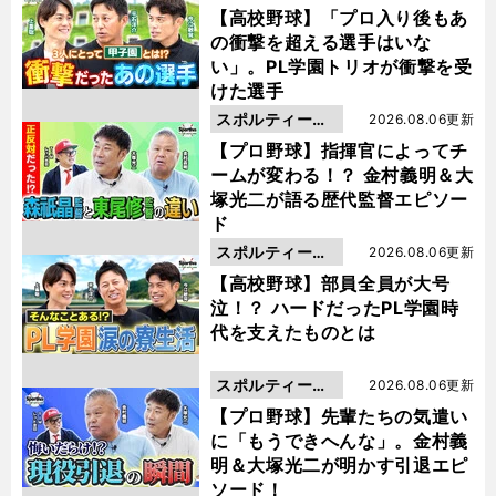
動画
【高校野球】「プロ入り後もあ
の衝撃を超える選手はいな
い」。PL学園トリオが衝撃を受
けた選手
スポルティーバ
2026.08.06更新
動画
【プロ野球】指揮官によってチ
ームが変わる！？ 金村義明＆大
塚光二が語る歴代監督エピソー
ド
スポルティーバ
2026.08.06更新
動画
【高校野球】部員全員が大号
泣！？ ハードだったPL学園時
代を支えたものとは
スポルティーバ
2026.08.06更新
動画
【プロ野球】先輩たちの気遣い
に「もうできへんな」。金村義
明＆大塚光二が明かす引退エピ
ソード！