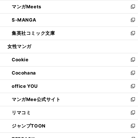
ウ
ン
ウ
し
マンガMeets
く
で
ド
ィ
い
新
開
ウ
ン
ウ
し
S-MANGA
く
で
ド
ィ
い
新
開
ウ
ン
ウ
し
集英社コミック文庫
く
で
ド
ィ
い
新
開
ウ
ン
ウ
し
女性マンガ
く
で
ド
ィ
い
開
ウ
ン
ウ
Cookie
く
で
ド
ィ
新
開
ウ
ン
し
Cocohana
く
で
ド
い
新
開
ウ
ウ
し
office YOU
く
で
ィ
い
新
開
ン
ウ
し
マンガMee公式サイト
く
ド
ィ
い
新
ウ
ン
ウ
し
リマコミ
で
ド
ィ
い
新
開
ウ
ン
ウ
し
ジャンプTOON
く
で
ド
ィ
い
新
開
ウ
ン
ウ
し