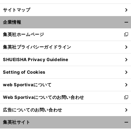
サイトマップ
企業情報
開
く/
集英社ホームページ
新
閉
し
じ
集英社プライバシーガイドライン
い
る
ウ
SHUEISHA Privacy Guideline
ィ
ン
Setting of Cookies
ド
ウ
web Sportivaについて
で
開
Web Sportivaについてのお問い合わせ
く
新
し
広告についてのお問い合わせ
い
ウ
集英社サイト
ィ
開
ン