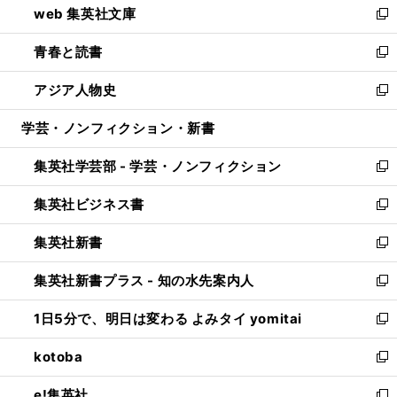
web 集英社文庫
ド
ィ
い
新
ウ
ン
ウ
し
青春と読書
で
ド
ィ
い
新
開
ウ
ン
ウ
し
アジア人物史
く
で
ド
ィ
い
新
開
ウ
ン
ウ
し
学芸・ノンフィクション・新書
く
で
ド
ィ
い
開
ウ
ン
ウ
集英社学芸部 - 学芸・ノンフィクション
く
で
ド
ィ
新
開
ウ
ン
し
集英社ビジネス書
く
で
ド
い
新
開
ウ
ウ
し
集英社新書
く
で
ィ
い
新
開
ン
ウ
し
集英社新書プラス - 知の水先案内人
く
ド
ィ
い
新
ウ
ン
ウ
し
1日5分で、明日は変わる よみタイ yomitai
で
ド
ィ
い
新
開
ウ
ン
ウ
し
kotoba
く
で
ド
ィ
い
新
開
ウ
ン
ウ
し
e!集英社
く
で
ド
ィ