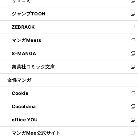
リマコミ
で
ド
ィ
い
新
開
ウ
ン
ウ
し
ジャンプTOON
く
で
ド
ィ
い
新
開
ウ
ン
ウ
し
ZEBRACK
く
で
ド
ィ
い
新
開
ウ
ン
ウ
し
マンガMeets
く
で
ド
ィ
い
新
開
ウ
ン
ウ
し
S-MANGA
く
で
ド
ィ
い
新
開
ウ
ン
ウ
し
集英社コミック文庫
く
で
ド
ィ
い
新
開
ウ
ン
ウ
し
女性マンガ
く
で
ド
ィ
い
開
ウ
ン
ウ
Cookie
く
で
ド
ィ
新
開
ウ
ン
し
Cocohana
く
で
ド
い
新
開
ウ
ウ
し
office YOU
く
で
ィ
い
新
開
ン
ウ
し
マンガMee公式サイト
く
ド
ィ
い
新