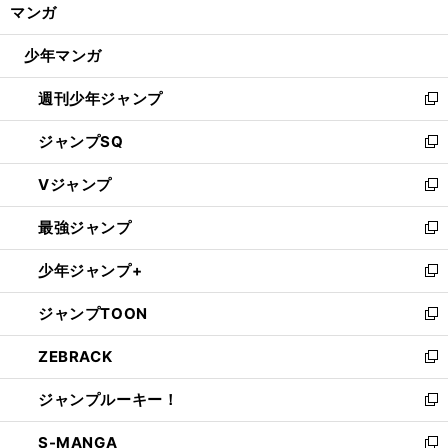
く/
マンガ
ド
閉
ウ
じ
少年マンガ
で
る
開
週刊少年ジャンプ
く
新
し
ジャンプSQ
い
新
ウ
し
Vジャンプ
ィ
い
新
ン
ウ
し
最強ジャンプ
ド
ィ
い
新
ウ
ン
ウ
し
少年ジャンプ+
で
ド
ィ
い
新
開
ウ
ン
ウ
し
ジャンプTOON
く
で
ド
ィ
い
新
開
ウ
ン
ウ
し
ZEBRACK
く
で
ド
ィ
い
新
開
ウ
ン
ウ
し
ジャンプルーキー！
く
で
ド
ィ
い
新
開
ウ
ン
ウ
し
S-MANGA
く
で
ド
ィ
い
新