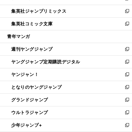
開
ウ
ン
ウ
し
集英社ジャンプリミックス
く
で
ド
ィ
い
新
開
ウ
ン
ウ
し
集英社コミック文庫
く
で
ド
ィ
い
新
開
ウ
ン
ウ
し
青年マンガ
く
で
ド
ィ
い
開
ウ
ン
ウ
週刊ヤングジャンプ
く
で
ド
ィ
新
開
ウ
ン
し
ヤングジャンプ定期購読デジタル
く
で
ド
い
新
開
ウ
ウ
し
ヤンジャン！
く
で
ィ
い
新
開
ン
ウ
し
となりのヤングジャンプ
く
ド
ィ
い
新
ウ
ン
ウ
し
グランドジャンプ
で
ド
ィ
い
新
開
ウ
ン
ウ
し
ウルトラジャンプ
く
で
ド
ィ
い
新
開
ウ
ン
ウ
し
少年ジャンプ+
く
で
ド
ィ
い
新
開
ウ
ン