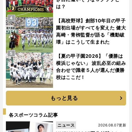
は？
4
【高校野球】創部10年目の甲子
園初出場がすべてを変えた 健大
高崎・青栁監督が語る「機動破
壊」はこうして生まれた
5
【夏の甲子園2026】「優勝は
横浜じゃない」 波乱必至の組み
合わせで識者５人が選んだ優勝
校はここだ！
もっと見る
各スポーツコラム記事
ニュース
2026.08.07更新