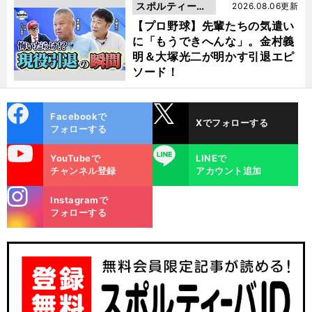
スポルティーバ
2026.08.06更新
動画
【プロ野球】先輩たちの気遣い
に「もうできへんな」。金村義
明＆大塚光二が明かす引退エピ
ソード！
cebo
X
Facebookで
Xでフォローする
ok
フォローする
uTube
LINE
YouTubeで
LINEで
チャンネル登録
アカウント追加
stagra
Instagramで
m
フォローする