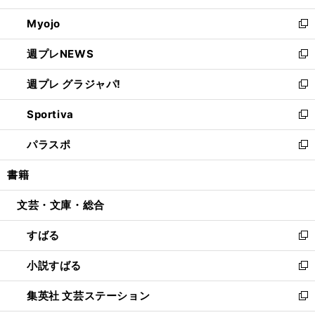
開
ウ
ン
ウ
Myojo
く
で
ド
ィ
新
開
ウ
ン
し
週プレNEWS
く
で
ド
い
新
開
ウ
ウ
し
週プレ グラジャパ!
く
で
ィ
い
新
開
ン
ウ
し
Sportiva
く
ド
ィ
い
新
ウ
ン
ウ
し
パラスポ
で
ド
ィ
い
新
開
ウ
ン
ウ
し
書籍
く
で
ド
ィ
い
開
ウ
ン
ウ
文芸・文庫・総合
く
で
ド
ィ
開
ウ
ン
すばる
く
で
ド
新
開
ウ
し
小説すばる
く
で
い
新
開
ウ
し
集英社 文芸ステーション
く
ィ
い
新
ン
ウ
し