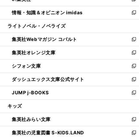
い
新
開
ウ
ン
ウ
し
情報・知識＆オピニオン imidas
く
で
ド
ィ
い
新
開
ウ
ン
ウ
し
ライトノベル・ノベライズ
く
で
ド
ィ
い
開
ウ
ン
ウ
集英社Webマガジン コバルト
く
で
ド
ィ
新
開
ウ
ン
し
集英社オレンジ文庫
く
で
ド
い
新
開
ウ
ウ
し
シフォン文庫
く
で
ィ
い
新
開
ン
ウ
し
ダッシュエックス文庫公式サイト
く
ド
ィ
い
新
ウ
ン
ウ
し
JUMP j-BOOKS
で
ド
ィ
い
新
開
ウ
ン
ウ
し
キッズ
く
で
ド
ィ
い
開
ウ
ン
ウ
集英社みらい文庫
く
で
ド
ィ
新
開
ウ
ン
し
集英社の児童図書 S-KIDS.LAND
く
で
ド
い
新