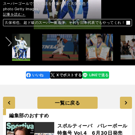
スーパーゴールで完全復活を印象づけた久保裕也
photo Getty Images
記事を読む＞
記事を読む＞
記事を読む＞
記事を読む＞
記事を読む＞
記事を読む＞
記事を読む＞
記事を読む＞
【木村和久連載】チャリティーゴルフはどこまで豪快に寄付集めできるか
前へ
久保裕也、超ド級のスーパー復活弾。それを日本代表でもやってくれ！
大阪桐蔭のセンバツ優勝が見えた？神宮大会の完敗が「吉兆」なわけ
久嶋以来の快挙なるか。大鵬３世が高３で「アマ相撲日本一」に挑む
ザンビアで武者修行。視覚障害者柔道で東京のメダルを目指す半谷静香
チャンピオンズＣ、中京ダートならサウンドトゥルー連覇が「真実」だ
我々がいるべき場所はJ1。変幻グランパスは堅守アビスパを崩せるか
這い上がれ、日本男子バスケ。Ｗ杯予選で連敗からのイバラ道
いいね
Xでポストする
LINEで送る
line
faceboo
x
k
一覧に戻る
編集部のおすすめ
スポルティーバ バレーボール
特集号 Vol.4 6月30日発売