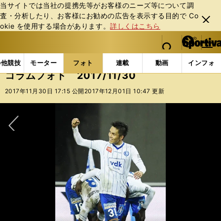
当サイトでは当社の提携先等がお客様のニーズ等について調
査・分析したり、お客様にお勧めの広告を表⽰する⽬的で Co
閉じ
okie を使⽤する場合があります。
詳しくはこちら
る
マイペ
web Sportiva (webスポルティーバ)
検索
メニュ
we
ー
フォトギャラリー
コラムフォト
コラムフォト 2017
b
ジ
の他競技
モーター
フォト
連載
動画
インフォ
ス
コラムフォト 2017/11/30
ポ
ル
2017年11月30日 17:15 公開
2017年12月01日 10:47 更新
テ
ィ
ー
バ
次へ