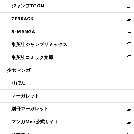
ウ
し
ジャンプTOON
く
で
ド
ィ
い
新
開
ウ
ン
ウ
し
ZEBRACK
く
で
ド
ィ
い
新
開
ウ
ン
ウ
し
S-MANGA
く
で
ド
ィ
い
新
開
ウ
ン
ウ
し
集英社ジャンプリミックス
く
で
ド
ィ
い
新
開
ウ
ン
ウ
し
集英社コミック文庫
く
で
ド
ィ
い
新
開
ウ
ン
ウ
し
少女マンガ
く
で
ド
ィ
い
開
ウ
ン
ウ
りぼん
く
で
ド
ィ
新
開
ウ
ン
し
マーガレット
く
で
ド
い
新
開
ウ
ウ
し
別冊マーガレット
く
で
ィ
い
新
開
ン
ウ
し
マンガMee公式サイト
く
ド
ィ
い
新
ウ
ン
ウ
し