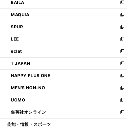
BAILA
く
ィ
い
新
ン
ウ
し
MAQUIA
ド
ィ
い
新
ウ
ン
ウ
し
SPUR
で
ド
ィ
い
新
開
ウ
ン
ウ
し
LEE
く
で
ド
ィ
い
新
開
ウ
ン
ウ
し
eclat
く
で
ド
ィ
い
新
開
ウ
ン
ウ
し
T JAPAN
く
で
ド
ィ
い
新
開
ウ
ン
ウ
し
HAPPY PLUS ONE
く
で
ド
ィ
い
新
開
ウ
ン
ウ
し
MEN'S NON-NO
く
で
ド
ィ
い
新
開
ウ
ン
ウ
し
UOMO
く
で
ド
ィ
い
新
開
ウ
ン
ウ
し
集英社オンライン
く
で
ド
ィ
い
新
開
ウ
ン
ウ
し
芸能・情報・スポーツ
く
で
ド
ィ
い