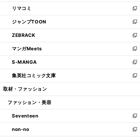
ウ
ン
ウ
し
リマコミ
で
ド
ィ
い
新
開
ウ
ン
ウ
し
ジャンプTOON
く
で
ド
ィ
い
新
開
ウ
ン
ウ
し
ZEBRACK
く
で
ド
ィ
い
新
開
ウ
ン
ウ
し
マンガMeets
く
で
ド
ィ
い
新
開
ウ
ン
ウ
し
S-MANGA
く
で
ド
ィ
い
新
開
ウ
ン
ウ
し
集英社コミック文庫
く
で
ド
ィ
い
新
開
ウ
ン
ウ
し
取材・ファッション
く
で
ド
ィ
い
開
ウ
ン
ウ
ファッション・美容
く
で
ド
ィ
開
ウ
ン
Seventeen
く
で
ド
新
開
ウ
し
non-no
く
で
い
新
開
ウ
し