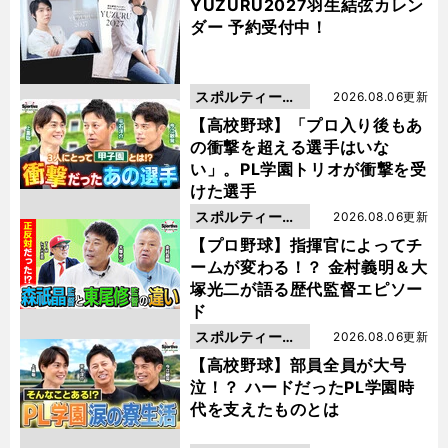
YUZURU2027羽生結弦カレン
ダー 予約受付中！
スポルティーバ
2026.08.06更新
動画
【高校野球】「プロ入り後もあ
の衝撃を超える選手はいな
い」。PL学園トリオが衝撃を受
けた選手
スポルティーバ
2026.08.06更新
動画
【プロ野球】指揮官によってチ
ームが変わる！？ 金村義明＆大
塚光二が語る歴代監督エピソー
ド
スポルティーバ
2026.08.06更新
動画
【高校野球】部員全員が大号
泣！？ ハードだったPL学園時
代を支えたものとは