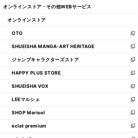
開
ウ
ウ
し
オンラインストア・
その他WEBサービス
く
で
ィ
い
開
ン
ウ
オンラインストア
く
ド
ィ
ウ
ン
OTO
で
ド
新
開
ウ
し
SHUEISHA MANGA-ART HERITAGE
く
で
い
新
開
ウ
し
ジャンプキャラクターズストア
く
ィ
い
新
ン
ウ
し
HAPPY PLUS STORE
ド
ィ
い
新
ウ
ン
ウ
し
SHUEISHA VOX
で
ド
ィ
い
新
開
ウ
ン
ウ
し
LEEマルシェ
く
で
ド
ィ
い
新
開
ウ
ン
ウ
し
SHOP Marisol
く
で
ド
ィ
い
新
開
ウ
ン
ウ
し
eclat premium
く
で
ド
ィ
い
新
開
ウ
ン
ウ
し