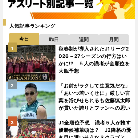
人気記事ランキング
今日
昨日
週間
月間
秋春制が導入されたJ1リーグ2
1
026－27シーズンの行方はい
かに!? ５人の識者が全順位を
大胆予想
「お前がラクして生意気だな」
2
「あいつ若いくせに」厳しい言
葉を浴びせられるも佐藤慎太郎
が貫いた誇りとファンへの思い
J1全順位予想 識者５人が推す
3
優勝候補筆頭は？ J2降格の憂
き目に遭いそうな３クラブと