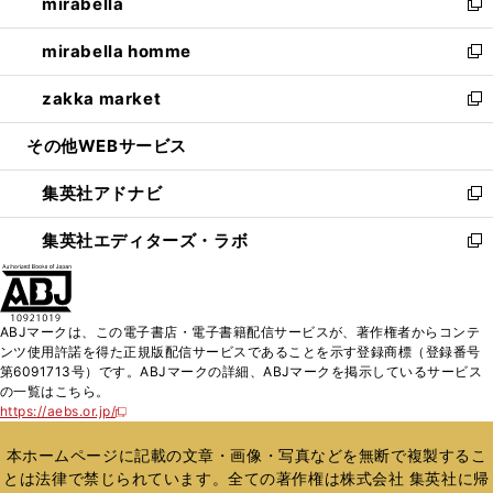
mirabella
く
で
ド
ィ
い
新
開
ウ
ン
ウ
し
mirabella homme
く
で
ド
ィ
い
新
開
ウ
ン
ウ
し
zakka market
く
で
ド
ィ
い
新
開
ウ
ン
ウ
し
その他WEBサービス
く
で
ド
ィ
い
開
ウ
ン
ウ
集英社アドナビ
く
で
ド
ィ
新
開
ウ
ン
し
集英社エディターズ・ラボ
く
で
ド
い
新
開
ウ
ウ
し
く
で
ィ
い
開
ン
ウ
ABJマークは、この電子書店・電子書籍配信サービスが、著作権者からコンテ
く
ド
ィ
ンツ使用許諾を得た正規版配信サービスであることを示す登録商標（登録番号
ウ
ン
第6091713号）です。ABJマークの詳細、ABJマークを掲示しているサービス
で
ド
の一覧はこちら。
開
ウ
https://aebs.or.jp/
新
く
で
し
い
開
本ホームページに記載の文章・画像・写真などを無断で複製するこ
ウ
く
とは法律で禁じられています。全ての著作権は株式会社 集英社に帰
ィ