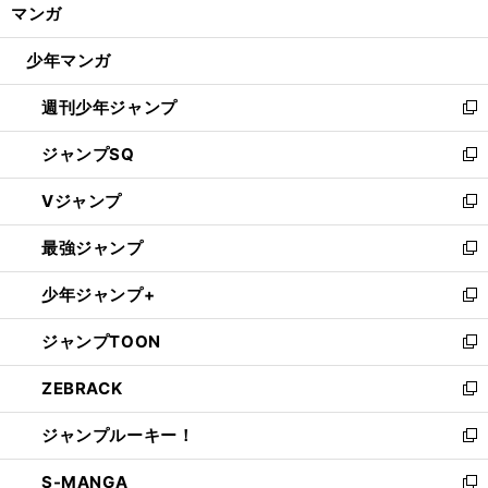
く/
マンガ
ド
閉
ウ
じ
少年マンガ
で
る
開
週刊少年ジャンプ
く
新
し
ジャンプSQ
い
新
ウ
し
Vジャンプ
ィ
い
新
ン
ウ
し
最強ジャンプ
ド
ィ
い
新
ウ
ン
ウ
し
少年ジャンプ+
で
ド
ィ
い
新
開
ウ
ン
ウ
し
ジャンプTOON
く
で
ド
ィ
い
新
開
ウ
ン
ウ
し
ZEBRACK
く
で
ド
ィ
い
新
開
ウ
ン
ウ
し
ジャンプルーキー！
く
で
ド
ィ
い
新
開
ウ
ン
ウ
し
S-MANGA
く
で
ド
ィ
い
新