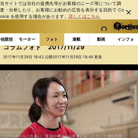
当サイトでは当社の提携先等がお客様のニーズ等について調
査・分析したり、お客様にお勧めの広告を表⽰する⽬的で Co
閉じ
okie を使⽤する場合があります。
詳しくはこちら
る
マイペ
web Sportiva (webスポルティーバ)
検索
メニュ
we
ー
フォトギャラリー
コラムフォト
コラムフォト 2017
b
ジ
の他競技
モーター
フォト
連載
動画
インフォ
ス
コラムフォト 2017/11/29
ポ
ル
2017年11月29日 18:42 公開
2017年11月29日 18:46 更新
テ
ィ
ー
バ
次へ
ゴールボールに出会い、生活や考えにも影響があったという浦田理恵