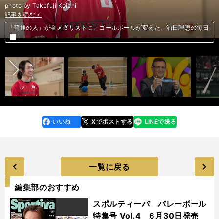
photo by Takefuji Koichi
記事を読む＞
記事を読む＞
記事を読む＞
記事を読む＞
記事を読む＞
記事を読む＞
記事を読む＞
記事を読む＞
記事を読む＞
「普通の人」が金メダリストに。ゴールボールが変えた、浦田理恵の毎日
「普通の人」が金メダリストに。ゴールボールが変えた、浦田理恵の毎日
過去対戦は全勝。ロシアＷ杯、日本にとって「最良の抽選結果」はこれだ
前へ
侍ジャパンで打率６割。西川龍馬にカープ首脳陣が浴びせる期待と注文
ブラジル超高速カウンターの止め方。吉田麻也が挙げた３つのポイント
「がんばった」９位で終幕。ホンダとマクラーレンの明日はどっちだ？
「がんばった」９位で終幕。ホンダとマクラーレンの明日はどっちだ？
スペイン２部の鈴木大輔は信じている。「日本代表にはきっと入る」
スタイルを捨ててJ2降格を免れた広島は、あの強さを取り戻せるのか
いいね
Xでポストする
LINEで送る
line
faceboo
x
k
一覧に戻る
編集部のおすすめ
スポルティーバ バレーボール
特集号 Vol.4 6月30日発売