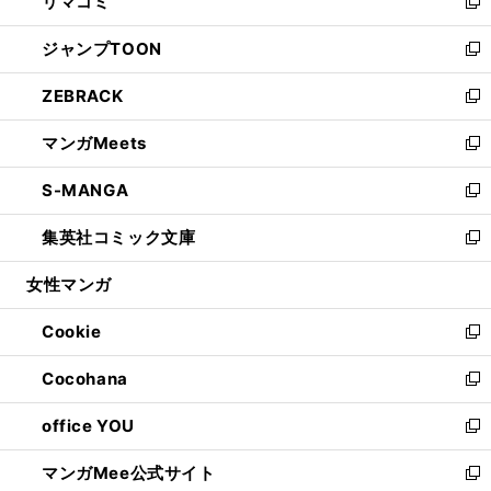
リマコミ
で
ド
ィ
い
新
開
ウ
ン
ウ
し
ジャンプTOON
く
で
ド
ィ
い
新
開
ウ
ン
ウ
し
ZEBRACK
く
で
ド
ィ
い
新
開
ウ
ン
ウ
し
マンガMeets
く
で
ド
ィ
い
新
開
ウ
ン
ウ
し
S-MANGA
く
で
ド
ィ
い
新
開
ウ
ン
ウ
し
集英社コミック文庫
く
で
ド
ィ
い
新
開
ウ
ン
ウ
し
女性マンガ
く
で
ド
ィ
い
開
ウ
ン
ウ
Cookie
く
で
ド
ィ
新
開
ウ
ン
し
Cocohana
く
で
ド
い
新
開
ウ
ウ
し
office YOU
く
で
ィ
い
新
開
ン
ウ
し
マンガMee公式サイト
く
ド
ィ
い
新