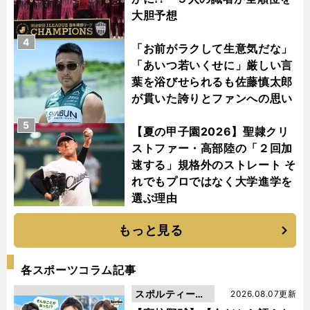
大胆予想
4
「お前がラクして生意気だな」
「あいつ若いくせに」厳しい言
葉を浴びせられるも佐藤慎太郎
が貫いた誇りとファンへの思い
5
【夏の甲子園2026】聖隷クリ
ストファー・高部陸の「２回加
速する」規格外のストレート そ
れでもプロではなく大学進学を
選ぶ理由
もっと見る
各スポーツコラム記事
スポルティーバ
2026.08.07更新