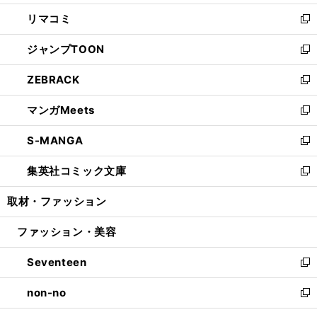
ウ
ン
ウ
し
リマコミ
で
ド
ィ
い
新
開
ウ
ン
ウ
し
ジャンプTOON
く
で
ド
ィ
い
新
開
ウ
ン
ウ
し
ZEBRACK
く
で
ド
ィ
い
新
開
ウ
ン
ウ
し
マンガMeets
く
で
ド
ィ
い
新
開
ウ
ン
ウ
し
S-MANGA
く
で
ド
ィ
い
新
開
ウ
ン
ウ
し
集英社コミック文庫
く
で
ド
ィ
い
新
開
ウ
ン
ウ
し
取材・ファッション
く
で
ド
ィ
い
開
ウ
ン
ウ
ファッション・美容
く
で
ド
ィ
開
ウ
ン
Seventeen
く
で
ド
新
開
ウ
し
non-no
く
で
い
新
開
ウ
し