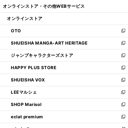
開
ウ
ウ
し
オンラインストア・
その他WEBサービス
く
で
ィ
い
開
ン
ウ
オンラインストア
く
ド
ィ
ウ
ン
OTO
で
ド
新
開
ウ
し
SHUEISHA MANGA-ART HERITAGE
く
で
い
新
開
ウ
し
ジャンプキャラクターズストア
く
ィ
い
新
ン
ウ
し
HAPPY PLUS STORE
ド
ィ
い
新
ウ
ン
ウ
し
SHUEISHA VOX
で
ド
ィ
い
新
開
ウ
ン
ウ
し
LEEマルシェ
く
で
ド
ィ
い
新
開
ウ
ン
ウ
し
SHOP Marisol
く
で
ド
ィ
い
新
開
ウ
ン
ウ
し
eclat premium
く
で
ド
ィ
い
新
開
ウ
ン
ウ
し