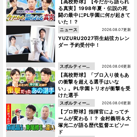
動画
【高校野球】【今だから語られ
る真実】1998年夏・伝説の死
闘の最中にPL学園に何が起きて
いた！？
ニュース
2026.08.07更新
YUZURU2027羽生結弦カレン
ダー 予約受付中！
スポルティーバ
2026.08.06更新
動画
【高校野球】「プロ入り後もあ
の衝撃を超える選手はいな
い」。PL学園トリオが衝撃を受
けた選手
スポルティーバ
2026.08.06更新
動画
【プロ野球】指揮官によってチ
ームが変わる！？ 金村義明＆大
塚光二が語る歴代監督エピソー
ド