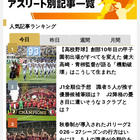
人気記事ランキング
今日
昨日
週間
月間
【高校野球】創部10年目の甲子
1
園初出場がすべてを変えた 健大
高崎・青栁監督が語る「機動破
壊」はこうして生まれた
J1全順位予想 識者５人が推す
2
優勝候補筆頭は？ J2降格の憂
き目に遭いそうな３クラブと
は？
秋春制が導入されたJ1リーグ2
3
026－27シーズンの行方はい
かに!? ５人の識者が全順位を