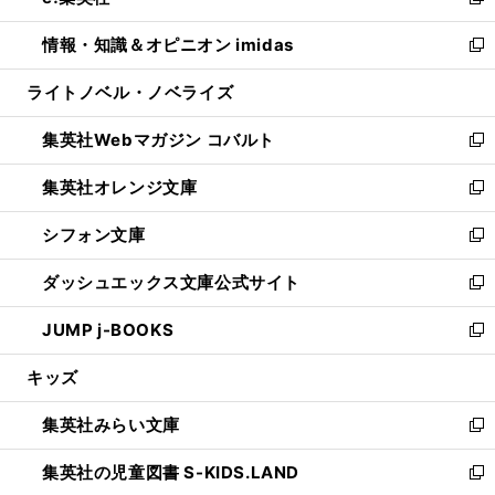
い
新
開
ウ
ン
ウ
し
情報・知識＆オピニオン imidas
く
で
ド
ィ
い
新
開
ウ
ン
ウ
し
ライトノベル・ノベライズ
く
で
ド
ィ
い
開
ウ
ン
ウ
集英社Webマガジン コバルト
く
で
ド
ィ
新
開
ウ
ン
し
集英社オレンジ文庫
く
で
ド
い
新
開
ウ
ウ
し
シフォン文庫
く
で
ィ
い
新
開
ン
ウ
し
ダッシュエックス文庫公式サイト
く
ド
ィ
い
新
ウ
ン
ウ
し
JUMP j-BOOKS
で
ド
ィ
い
新
開
ウ
ン
ウ
し
キッズ
く
で
ド
ィ
い
開
ウ
ン
ウ
集英社みらい文庫
く
で
ド
ィ
新
開
ウ
ン
し
集英社の児童図書 S-KIDS.LAND
く
で
ド
い
新