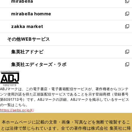
mirabella
く
で
ド
ィ
い
新
開
ウ
ン
ウ
し
mirabella homme
く
で
ド
ィ
い
新
開
ウ
ン
ウ
し
zakka market
く
で
ド
ィ
い
新
開
ウ
ン
ウ
し
その他WEBサービス
く
で
ド
ィ
い
開
ウ
ン
ウ
集英社アドナビ
く
で
ド
ィ
新
開
ウ
ン
し
集英社エディターズ・ラボ
く
で
ド
い
新
開
ウ
ウ
し
く
で
ィ
い
開
ン
ウ
ABJマークは、この電子書店・電子書籍配信サービスが、著作権者からコンテ
く
ド
ィ
ンツ使用許諾を得た正規版配信サービスであることを示す登録商標（登録番号
ウ
ン
第6091713号）です。ABJマークの詳細、ABJマークを掲示しているサービス
で
ド
の一覧はこちら。
開
ウ
https://aebs.or.jp/
新
く
で
し
い
開
本ホームページに記載の文章・画像・写真などを無断で複製するこ
ウ
く
とは法律で禁じられています。全ての著作権は株式会社 集英社に帰
ィ