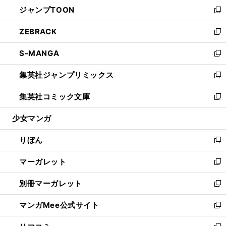
ウ
し
ジャンプTOON
く
で
ド
ィ
い
新
開
ウ
ン
ウ
し
ZEBRACK
く
で
ド
ィ
い
新
開
ウ
ン
ウ
し
S-MANGA
く
で
ド
ィ
い
新
開
ウ
ン
ウ
し
集英社ジャンプリミックス
く
で
ド
ィ
い
新
開
ウ
ン
ウ
し
集英社コミック文庫
く
で
ド
ィ
い
新
開
ウ
ン
ウ
し
少女マンガ
く
で
ド
ィ
い
開
ウ
ン
ウ
りぼん
く
で
ド
ィ
新
開
ウ
ン
し
マーガレット
く
で
ド
い
新
開
ウ
ウ
し
別冊マーガレット
く
で
ィ
い
新
開
ン
ウ
し
マンガMee公式サイト
く
ド
ィ
い
新
ウ
ン
ウ
し