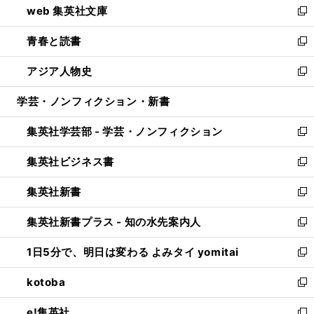
web 集英社文庫
ド
ィ
い
新
ウ
ン
ウ
し
青春と読書
で
ド
ィ
い
新
開
ウ
ン
ウ
し
アジア人物史
く
で
ド
ィ
い
新
開
ウ
ン
ウ
し
学芸・ノンフィクション・新書
く
で
ド
ィ
い
開
ウ
ン
ウ
集英社学芸部 - 学芸・ノンフィクション
く
で
ド
ィ
新
開
ウ
ン
し
集英社ビジネス書
く
で
ド
い
新
開
ウ
ウ
し
集英社新書
く
で
ィ
い
新
開
ン
ウ
し
集英社新書プラス - 知の水先案内人
く
ド
ィ
い
新
ウ
ン
ウ
し
1日5分で、明日は変わる よみタイ yomitai
で
ド
ィ
い
新
開
ウ
ン
ウ
し
kotoba
く
で
ド
ィ
い
新
開
ウ
ン
ウ
し
e!集英社
く
で
ド
ィ