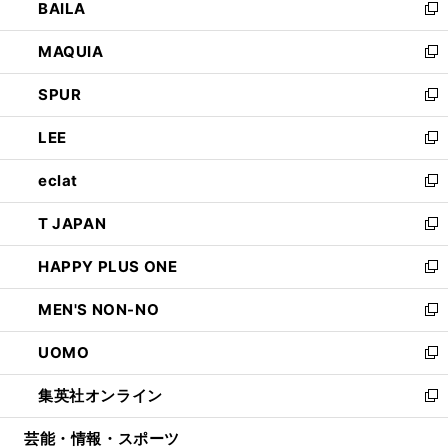
BAILA
く
ィ
い
新
ン
ウ
し
MAQUIA
ド
ィ
い
新
ウ
ン
ウ
し
SPUR
で
ド
ィ
い
新
開
ウ
ン
ウ
し
LEE
く
で
ド
ィ
い
新
開
ウ
ン
ウ
し
eclat
く
で
ド
ィ
い
新
開
ウ
ン
ウ
し
T JAPAN
く
で
ド
ィ
い
新
開
ウ
ン
ウ
し
HAPPY PLUS ONE
く
で
ド
ィ
い
新
開
ウ
ン
ウ
し
MEN'S NON-NO
く
で
ド
ィ
い
新
開
ウ
ン
ウ
し
UOMO
く
で
ド
ィ
い
新
開
ウ
ン
ウ
し
集英社オンライン
く
で
ド
ィ
い
新
開
ウ
ン
ウ
し
芸能・情報・スポーツ
く
で
ド
ィ
い