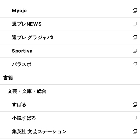
開
ウ
ン
ウ
Myojo
く
で
ド
ィ
新
開
ウ
ン
し
週プレNEWS
く
で
ド
い
新
開
ウ
ウ
し
週プレ グラジャパ!
く
で
ィ
い
新
開
ン
ウ
し
Sportiva
く
ド
ィ
い
新
ウ
ン
ウ
し
パラスポ
で
ド
ィ
い
新
開
ウ
ン
ウ
し
書籍
く
で
ド
ィ
い
開
ウ
ン
ウ
文芸・文庫・総合
く
で
ド
ィ
開
ウ
ン
すばる
く
で
ド
新
開
ウ
し
小説すばる
く
で
い
新
開
ウ
し
集英社 文芸ステーション
く
ィ
い
新
ン
ウ
し