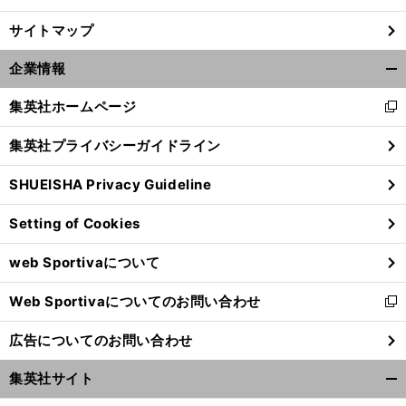
サイトマップ
企業情報
開
く/
集英社ホームページ
新
閉
し
じ
集英社プライバシーガイドライン
い
る
ウ
SHUEISHA Privacy Guideline
ィ
ン
Setting of Cookies
ド
ウ
web Sportivaについて
で
開
Web Sportivaについてのお問い合わせ
く
新
し
広告についてのお問い合わせ
い
ウ
集英社サイト
ィ
開
ン