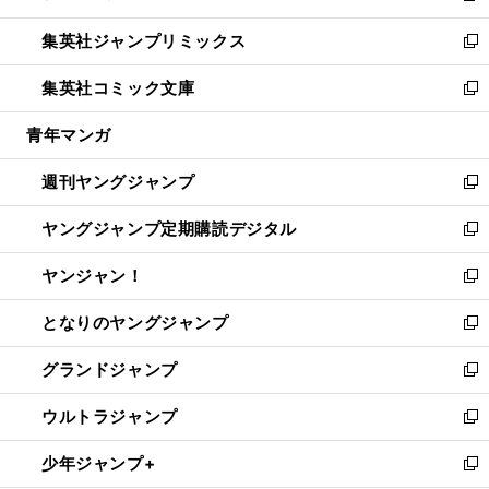
開
ウ
ン
ウ
し
集英社ジャンプリミックス
く
で
ド
ィ
い
新
開
ウ
ン
ウ
し
集英社コミック文庫
く
で
ド
ィ
い
新
開
ウ
ン
ウ
し
青年マンガ
く
で
ド
ィ
い
開
ウ
ン
ウ
週刊ヤングジャンプ
く
で
ド
ィ
新
開
ウ
ン
し
ヤングジャンプ定期購読デジタル
く
で
ド
い
新
開
ウ
ウ
し
ヤンジャン！
く
で
ィ
い
新
開
ン
ウ
し
となりのヤングジャンプ
く
ド
ィ
い
新
ウ
ン
ウ
し
グランドジャンプ
で
ド
ィ
い
新
開
ウ
ン
ウ
し
ウルトラジャンプ
く
で
ド
ィ
い
新
開
ウ
ン
ウ
し
少年ジャンプ+
く
で
ド
ィ
い
新
開
ウ
ン