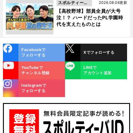
スポルティーバ
2026.08.06更新
動画
【高校野球】部員全員が大号
泣！？ ハードだったPL学園時
代を支えたものとは
cebo
X
Facebookで
Xでフォローする
ok
フォローする
uTube
LINE
YouTubeで
LINEで
チャンネル登録
アカウント追加
stagra
Instagramで
m
フォローする