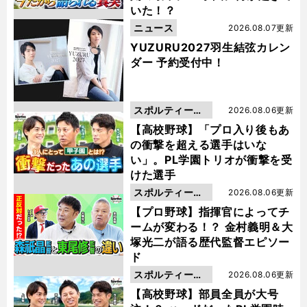
いた！？
ニュース
2026.08.07更新
YUZURU2027羽生結弦カレン
ダー 予約受付中！
スポルティーバ
2026.08.06更新
動画
【高校野球】「プロ入り後もあ
の衝撃を超える選手はいな
い」。PL学園トリオが衝撃を受
けた選手
スポルティーバ
2026.08.06更新
動画
【プロ野球】指揮官によってチ
ームが変わる！？ 金村義明＆大
塚光二が語る歴代監督エピソー
ド
スポルティーバ
2026.08.06更新
動画
【高校野球】部員全員が大号