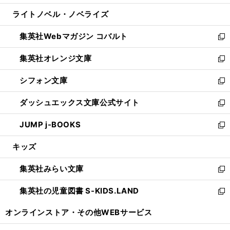
開
ウ
ン
ウ
し
ライトノベル・ノベライズ
く
で
ド
ィ
い
開
ウ
ン
ウ
集英社Webマガジン コバルト
く
で
ド
ィ
新
開
ウ
ン
し
集英社オレンジ文庫
く
で
ド
い
新
開
ウ
ウ
し
シフォン文庫
く
で
ィ
い
新
開
ン
ウ
し
ダッシュエックス文庫公式サイト
く
ド
ィ
い
新
ウ
ン
ウ
し
JUMP j-BOOKS
で
ド
ィ
い
新
開
ウ
ン
ウ
し
キッズ
く
で
ド
ィ
い
開
ウ
ン
ウ
集英社みらい文庫
く
で
ド
ィ
新
開
ウ
ン
し
集英社の児童図書 S-KIDS.LAND
く
で
ド
い
新
開
ウ
ウ
し
オンラインストア・
その他WEBサービス
く
で
ィ
い
開
ン
ウ