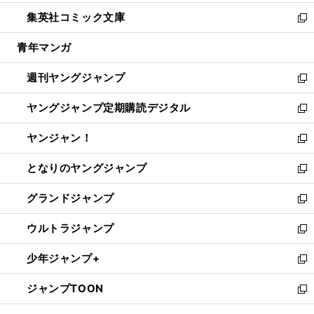
開
ウ
ン
ウ
し
集英社コミック文庫
く
で
ド
ィ
い
新
開
ウ
ン
ウ
し
青年マンガ
く
で
ド
ィ
い
開
ウ
ン
ウ
週刊ヤングジャンプ
く
で
ド
ィ
新
開
ウ
ン
し
ヤングジャンプ定期購読デジタル
く
で
ド
い
新
開
ウ
ウ
し
ヤンジャン！
く
で
ィ
い
新
開
ン
ウ
し
となりのヤングジャンプ
く
ド
ィ
い
新
ウ
ン
ウ
し
グランドジャンプ
で
ド
ィ
い
新
開
ウ
ン
ウ
し
ウルトラジャンプ
く
で
ド
ィ
い
新
開
ウ
ン
ウ
し
少年ジャンプ+
く
で
ド
ィ
い
新
開
ウ
ン
ウ
し
ジャンプTOON
く
で
ド
ィ
い
新
開
ウ
ン
ウ
し