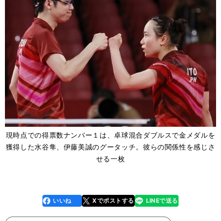
現時点での得票数ナンバー１は、卓球混合ダブルスで金メダルを
獲得した水谷隼、伊藤美誠のグータッチ。彼らの関係性を感じさ
せる一枚
いいね
Xでポストする
LINEで送る
line
faceboo
x
k