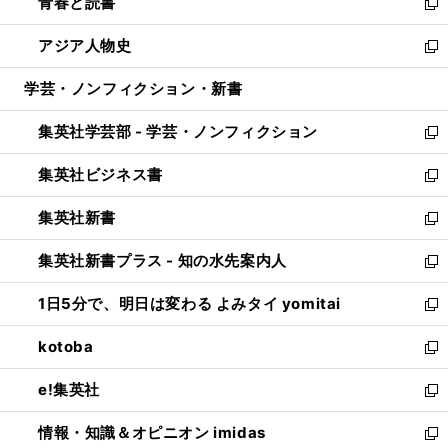
青春と読書
で
ド
ィ
い
新
開
ウ
ン
ウ
し
アジア人物史
く
で
ド
ィ
い
新
開
ウ
ン
ウ
し
学芸・ノンフィクション・新書
く
で
ド
ィ
い
開
ウ
ン
ウ
集英社学芸部 - 学芸・ノンフィクション
く
で
ド
ィ
新
開
ウ
ン
し
集英社ビジネス書
く
で
ド
い
新
開
ウ
ウ
し
集英社新書
く
で
ィ
い
新
開
ン
ウ
し
集英社新書プラス - 知の水先案内人
く
ド
ィ
い
新
ウ
ン
ウ
し
1日5分で、明日は変わる よみタイ yomitai
で
ド
ィ
い
新
開
ウ
ン
ウ
し
kotoba
く
で
ド
ィ
い
新
開
ウ
ン
ウ
し
e!集英社
く
で
ド
ィ
い
新
開
ウ
ン
ウ
し
情報・知識＆オピニオン imidas
く
で
ド
ィ
い
新