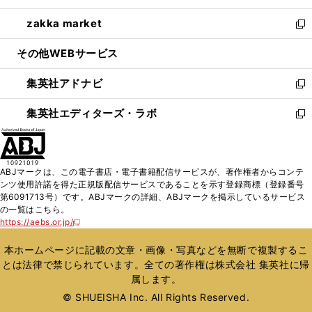
開
ウ
ン
ウ
し
zakka market
く
で
ド
ィ
い
新
開
ウ
ン
ウ
し
その他WEBサービス
く
で
ド
ィ
い
開
ウ
ン
ウ
集英社アドナビ
く
で
ド
ィ
新
開
ウ
ン
し
集英社エディターズ・ラボ
く
で
ド
い
新
開
ウ
ウ
し
く
で
ィ
い
開
ン
ウ
ABJマークは、この電子書店・電子書籍配信サービスが、著作権者からコンテ
く
ド
ィ
ンツ使用許諾を得た正規版配信サービスであることを示す登録商標（登録番号
ウ
ン
第6091713号）です。ABJマークの詳細、ABJマークを掲示しているサービス
で
ド
の一覧はこちら。
開
ウ
https://aebs.or.jp/
新
く
で
し
い
開
本ホームページに記載の文章・画像・写真などを無断で複製するこ
ウ
く
とは法律で禁じられています。全ての著作権は株式会社 集英社に帰
ィ
属します。
ン
ド
© SHUEISHA Inc. All Rights Reserved.
ウ