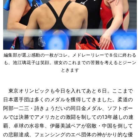
編集部が選ぶ感動の一枚がコレ。メドレーリレーで８位に終わる
も、池江璃花子は笑顔。彼女のこれまでの苦難を考えるとジーン
ときます
東京オリンピックも今日を入れてあと６日。ここまで
日本選手団は多くのメダルを獲得してきました。柔道の
阿部一二三・詩きょうだいの同日金メダル、ソフトボー
ルでは決勝でアメリカとの激闘を制しての
13
年越しの連
覇、卓球の水谷隼、伊藤美誠ペアが宿敵・中国を倒して
の悲願達成、フェンシングのエペ団体の神がかり的な優