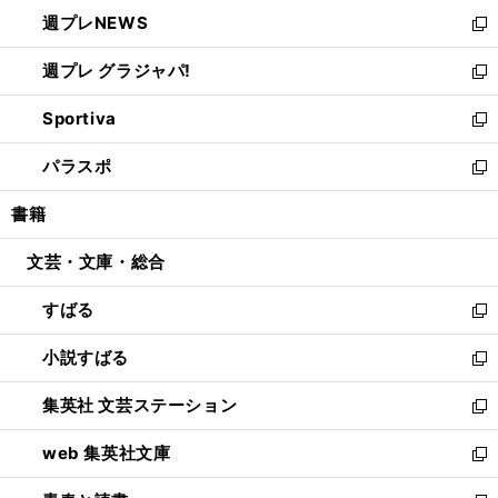
ウ
ン
し
週プレNEWS
く
で
ド
い
新
開
ウ
ウ
し
週プレ グラジャパ!
く
で
ィ
い
新
開
ン
ウ
し
Sportiva
く
ド
ィ
い
新
ウ
ン
ウ
し
パラスポ
で
ド
ィ
い
新
開
ウ
ン
ウ
し
書籍
く
で
ド
ィ
い
開
ウ
ン
ウ
文芸・文庫・総合
く
で
ド
ィ
開
ウ
ン
すばる
く
で
ド
新
開
ウ
し
小説すばる
く
で
い
新
開
ウ
し
集英社 文芸ステーション
く
ィ
い
新
ン
ウ
し
web 集英社文庫
ド
ィ
い
新
ウ
ン
ウ
し