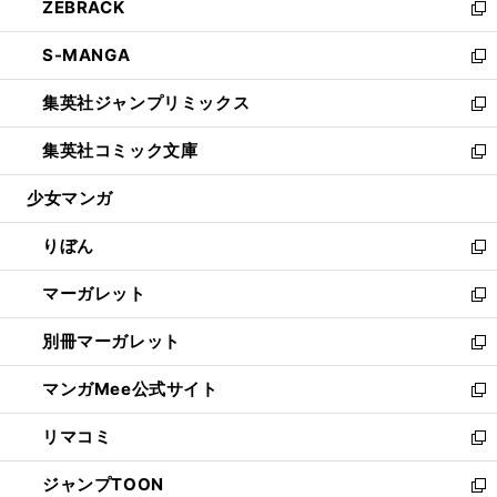
ZEBRACK
く
で
ド
ィ
い
新
開
ウ
ン
ウ
し
S-MANGA
く
で
ド
ィ
い
新
開
ウ
ン
ウ
し
集英社ジャンプリミックス
く
で
ド
ィ
い
新
開
ウ
ン
ウ
し
集英社コミック文庫
く
で
ド
ィ
い
新
開
ウ
ン
ウ
し
少女マンガ
く
で
ド
ィ
い
開
ウ
ン
ウ
りぼん
く
で
ド
ィ
新
開
ウ
ン
し
マーガレット
く
で
ド
い
新
開
ウ
ウ
し
別冊マーガレット
く
で
ィ
い
新
開
ン
ウ
し
マンガMee公式サイト
く
ド
ィ
い
新
ウ
ン
ウ
し
リマコミ
で
ド
ィ
い
新
開
ウ
ン
ウ
し
ジャンプTOON
く
で
ド
ィ
い
新