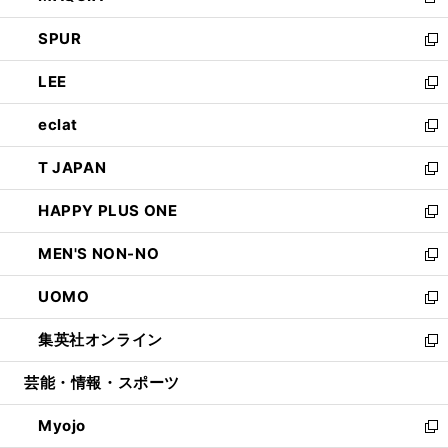
新
ウ
ン
ウ
し
SPUR
で
ド
ィ
い
新
開
ウ
ン
ウ
し
LEE
く
で
ド
ィ
い
新
開
ウ
ン
ウ
し
eclat
く
で
ド
ィ
い
新
開
ウ
ン
ウ
し
T JAPAN
く
で
ド
ィ
い
新
開
ウ
ン
ウ
し
HAPPY PLUS ONE
く
で
ド
ィ
い
新
開
ウ
ン
ウ
し
MEN'S NON-NO
く
で
ド
ィ
い
新
開
ウ
ン
ウ
し
UOMO
く
で
ド
ィ
い
新
開
ウ
ン
ウ
し
集英社オンライン
く
で
ド
ィ
い
新
開
ウ
ン
ウ
し
芸能・情報・スポーツ
く
で
ド
ィ
い
開
ウ
ン
ウ
Myojo
く
で
ド
ィ
新
開