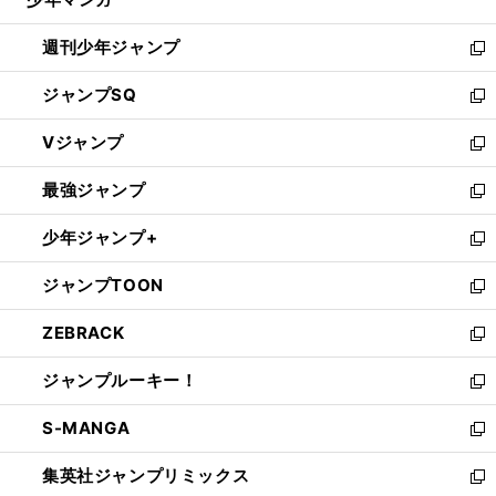
で
る
開
週刊少年ジャンプ
く
新
し
ジャンプSQ
い
新
ウ
し
Vジャンプ
ィ
い
新
ン
ウ
し
最強ジャンプ
ド
ィ
い
新
ウ
ン
ウ
し
少年ジャンプ+
で
ド
ィ
い
新
開
ウ
ン
ウ
し
ジャンプTOON
く
で
ド
ィ
い
新
開
ウ
ン
ウ
し
ZEBRACK
く
で
ド
ィ
い
新
開
ウ
ン
ウ
し
ジャンプルーキー！
く
で
ド
ィ
い
新
開
ウ
ン
ウ
し
S-MANGA
く
で
ド
ィ
い
新
開
ウ
ン
ウ
し
集英社ジャンプリミックス
く
で
ド
ィ
い
新