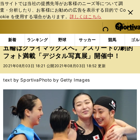
当サイトでは当社の提携先等がお客様のニーズ等について調
査・分析したり、お客様にお勧めの広告を表⽰する⽬的で Co
閉じ
okie を使⽤する場合があります。
詳しくはこちら
る
マイペ
web Sportiva (webスポルティーバ)
検索
メニュ
we
ー
インフォメーション
五輪はクライマックスへ。アスリ
b
ジ
新着
ランキング
野球
サッカー
競馬
ゴル
ス
五輪はクライマックスへ。アスリートの劇的
ポ
フォト満載「デジタル写真展」開催中！
ル
テ
2021年08月03日 18:21 公開
2021年08月03日 18:52 更新
ィ
ー
text by Sportiva
Photo by Getty Images
バ