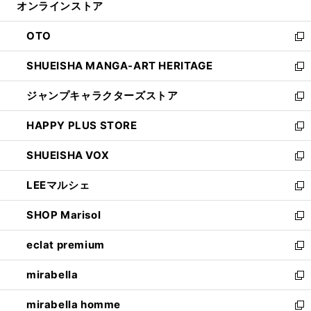
オンラインストア
く
ド
ィ
ウ
ン
OTO
で
ド
新
開
ウ
し
SHUEISHA MANGA-ART HERITAGE
く
で
い
新
開
ウ
し
ジャンプキャラクターズストア
く
ィ
い
新
ン
ウ
し
HAPPY PLUS STORE
ド
ィ
い
新
ウ
ン
ウ
し
SHUEISHA VOX
で
ド
ィ
い
新
開
ウ
ン
ウ
し
LEEマルシェ
く
で
ド
ィ
い
新
開
ウ
ン
ウ
し
SHOP Marisol
く
で
ド
ィ
い
新
開
ウ
ン
ウ
し
eclat premium
く
で
ド
ィ
い
新
開
ウ
ン
ウ
し
mirabella
く
で
ド
ィ
い
新
開
ウ
ン
ウ
し
mirabella homme
く
で
ド
ィ
い
新