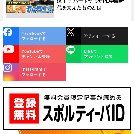
泣！？ ハードだったPL学園時
代を支えたものとは
cebo
X
Facebookで
Xでフォローする
ok
フォローする
uTube
LINE
YouTubeで
LINEで
チャンネル登録
アカウント追加
stagra
Instagramで
m
フォローする