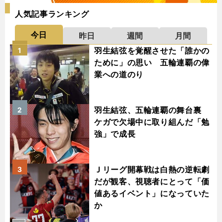
人気記事ランキング
今日
昨日
週間
月間
羽生結弦を覚醒させた「誰かの
1
ために」の思い 五輪連覇の偉
業への道のり
羽生結弦、五輪連覇の舞台裏
2
ケガで欠場中に取り組んだ「勉
強」で成長
Ｊリーグ開幕戦は白熱の逆転劇
3
だが観客、視聴者にとって「価
値あるイベント」になっていた
か