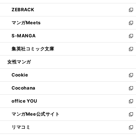
開
ウ
ン
ウ
し
ZEBRACK
く
で
ド
ィ
い
新
開
ウ
ン
ウ
し
マンガMeets
く
で
ド
ィ
い
新
開
ウ
ン
ウ
し
S-MANGA
く
で
ド
ィ
い
新
開
ウ
ン
ウ
し
集英社コミック文庫
く
で
ド
ィ
い
新
開
ウ
ン
ウ
し
女性マンガ
く
で
ド
ィ
い
開
ウ
ン
ウ
Cookie
く
で
ド
ィ
新
開
ウ
ン
し
Cocohana
く
で
ド
い
新
開
ウ
ウ
し
office YOU
く
で
ィ
い
新
開
ン
ウ
し
マンガMee公式サイト
く
ド
ィ
い
新
ウ
ン
ウ
し
リマコミ
で
ド
ィ
い
新
開
ウ
ン
ウ
し