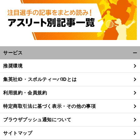
サービス
開
く/
推奨環境
。
デ
」
、
！
閉
感
。
デ
』
！
動プレイバック
歓喜の瞬間を『
ジタル写真展
でもう一度
じ
集英社ID・スポルティーバIDとは
る
利用規約・会員規約
特定商取引法に基づく表示・その他の事項
ブラウザプッシュ通知について
サイトマップ