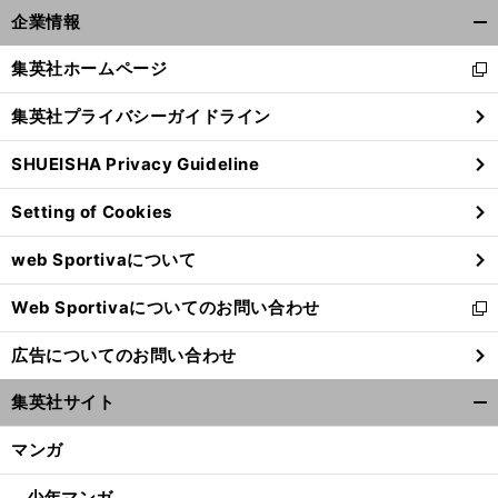
企業情報
開
く/
集英社ホームページ
新
閉
し
じ
集英社プライバシーガイドライン
い
る
ウ
SHUEISHA Privacy Guideline
ィ
ン
Setting of Cookies
ド
ウ
web Sportivaについて
で
開
Web Sportivaについてのお問い合わせ
く
新
し
広告についてのお問い合わせ
い
ウ
集英社サイト
ィ
開
ン
く/
マンガ
ド
閉
ウ
じ
少年マンガ