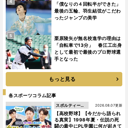
4
「僕なりの４回転半ができた」
最後の五輪、羽生結弦がこだわ
ったジャンプの美学
5
栗原陵矢が無名校進学の理由は
「自転車で13分」 春江工出身
として最初で最後のプロ野球選
手となった
もっと見る
各スポーツコラム記事
スポルティーバ
2026.08.07更新
動画
【高校野球】【今だから語られ
る真実】1998年夏・伝説の死
闘の最中にPL学園に何が起きて