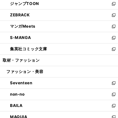
ジャンプTOON
く
で
ド
ィ
い
新
開
ウ
ン
ウ
し
ZEBRACK
く
で
ド
ィ
い
新
開
ウ
ン
ウ
し
マンガMeets
く
で
ド
ィ
い
新
開
ウ
ン
ウ
し
S-MANGA
く
で
ド
ィ
い
新
開
ウ
ン
ウ
し
集英社コミック文庫
く
で
ド
ィ
い
新
開
ウ
ン
ウ
し
取材・ファッション
く
で
ド
ィ
い
開
ウ
ン
ウ
ファッション・美容
く
で
ド
ィ
開
ウ
ン
Seventeen
く
で
ド
新
開
ウ
し
non-no
く
で
い
新
開
ウ
し
BAILA
く
ィ
い
新
ン
ウ
し
MAQUIA
ド
ィ
い