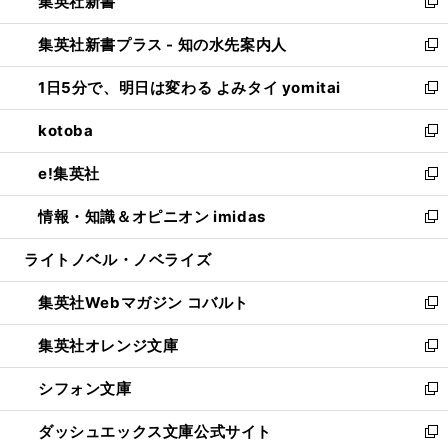
集英社新書
く
で
ィ
い
新
開
ン
ウ
し
集英社新書プラス - 知の水先案内人
く
ド
ィ
い
新
ウ
ン
ウ
し
1日5分で、明日は変わる よみタイ yomitai
で
ド
ィ
い
新
開
ウ
ン
ウ
し
kotoba
く
で
ド
ィ
い
新
開
ウ
ン
ウ
し
e!集英社
く
で
ド
ィ
い
新
開
ウ
ン
ウ
し
情報・知識＆オピニオン imidas
く
で
ド
ィ
い
新
開
ウ
ン
ウ
し
ライトノベル・ノベライズ
く
で
ド
ィ
い
開
ウ
ン
ウ
集英社Webマガジン コバルト
く
で
ド
ィ
新
開
ウ
ン
し
集英社オレンジ文庫
く
で
ド
い
新
開
ウ
ウ
し
シフォン文庫
く
で
ィ
い
新
開
ン
ウ
し
ダッシュエックス文庫公式サイト
く
ド
ィ
い
新