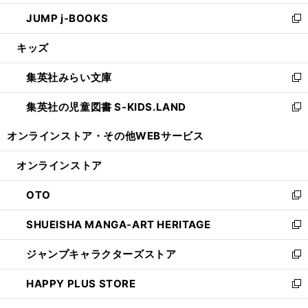
ウ
ン
ウ
し
JUMP j-BOOKS
で
ド
ィ
い
新
開
ウ
ン
ウ
し
キッズ
く
で
ド
ィ
い
開
ウ
ン
ウ
集英社みらい文庫
く
で
ド
ィ
新
開
ウ
ン
し
集英社の児童図書 S-KIDS.LAND
く
で
ド
い
新
開
ウ
ウ
し
オンラインストア・
その他WEBサービス
く
で
ィ
い
開
ン
ウ
オンラインストア
く
ド
ィ
ウ
ン
OTO
で
ド
新
開
ウ
し
SHUEISHA MANGA-ART HERITAGE
く
で
い
新
開
ウ
し
ジャンプキャラクターズストア
く
ィ
い
新
ン
ウ
し
HAPPY PLUS STORE
ド
ィ
い
新
ウ
ン
ウ
し