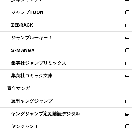
ィ
い
新
開
ウ
ン
ウ
し
ジャンプTOON
く
で
ド
ィ
い
新
開
ウ
ン
ウ
し
ZEBRACK
く
で
ド
ィ
い
新
開
ウ
ン
ウ
し
ジャンプルーキー！
く
で
ド
ィ
い
新
開
ウ
ン
ウ
し
S-MANGA
く
で
ド
ィ
い
新
開
ウ
ン
ウ
し
集英社ジャンプリミックス
く
で
ド
ィ
い
新
開
ウ
ン
ウ
し
集英社コミック文庫
く
で
ド
ィ
い
新
開
ウ
ン
ウ
し
青年マンガ
く
で
ド
ィ
い
開
ウ
ン
ウ
週刊ヤングジャンプ
く
で
ド
ィ
新
開
ウ
ン
し
ヤングジャンプ定期購読デジタル
く
で
ド
い
新
開
ウ
ウ
し
ヤンジャン！
く
で
ィ
い
新