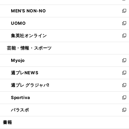
開
ウ
ン
ウ
し
MEN'S NON-NO
く
で
ド
ィ
い
新
開
ウ
ン
ウ
し
UOMO
く
で
ド
ィ
い
新
開
ウ
ン
ウ
し
集英社オンライン
く
で
ド
ィ
い
新
開
ウ
ン
ウ
し
芸能・情報・スポーツ
く
で
ド
ィ
い
開
ウ
ン
ウ
Myojo
く
で
ド
ィ
新
開
ウ
ン
し
週プレNEWS
く
で
ド
い
新
開
ウ
ウ
し
週プレ グラジャパ!
く
で
ィ
い
新
開
ン
ウ
し
Sportiva
く
ド
ィ
い
新
ウ
ン
ウ
し
パラスポ
で
ド
ィ
い
新
開
ウ
ン
ウ
し
書籍
く
で
ド
ィ
い
開
ウ
ン