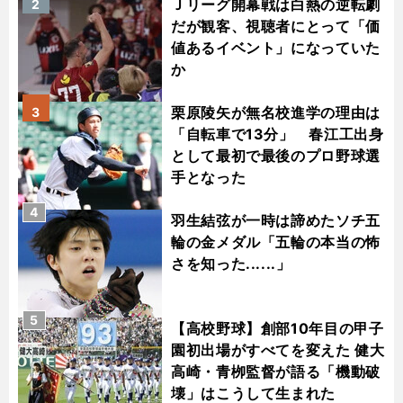
Ｊリーグ開幕戦は白熱の逆転劇
2
だが観客、視聴者にとって「価
値あるイベント」になっていた
か
栗原陵矢が無名校進学の理由は
3
「自転車で13分」 春江工出身
として最初で最後のプロ野球選
手となった
4
羽生結弦が一時は諦めたソチ五
輪の金メダル「五輪の本当の怖
さを知った......」
5
【高校野球】創部10年目の甲子
園初出場がすべてを変えた 健大
高崎・青栁監督が語る「機動破
壊」はこうして生まれた