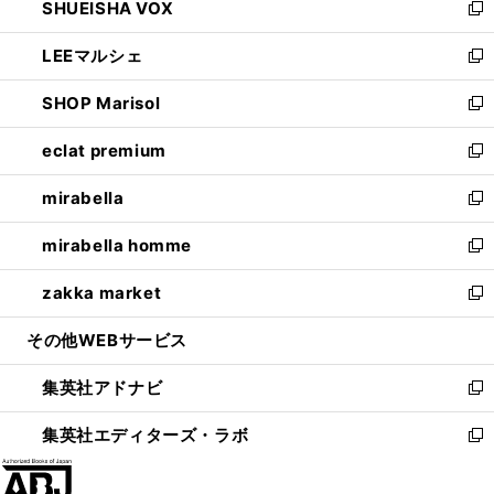
SHUEISHA VOX
で
ド
ィ
い
新
開
ウ
ン
ウ
し
LEEマルシェ
く
で
ド
ィ
い
新
開
ウ
ン
ウ
し
SHOP Marisol
く
で
ド
ィ
い
新
開
ウ
ン
ウ
し
eclat premium
く
で
ド
ィ
い
新
開
ウ
ン
ウ
し
mirabella
く
で
ド
ィ
い
新
開
ウ
ン
ウ
し
mirabella homme
く
で
ド
ィ
い
新
開
ウ
ン
ウ
し
zakka market
く
で
ド
ィ
い
新
開
ウ
ン
ウ
し
その他WEBサービス
く
で
ド
ィ
い
開
ウ
ン
ウ
集英社アドナビ
く
で
ド
ィ
新
開
ウ
ン
し
集英社エディターズ・ラボ
く
で
ド
い
新
開
ウ
ウ
し
く
で
ィ
い