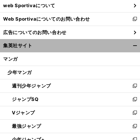
web Sportivaについて
で
開
Web Sportivaについてのお問い合わせ
く
新
し
広告についてのお問い合わせ
い
ウ
集英社サイト
ィ
開
ン
く/
マンガ
ド
閉
ウ
じ
少年マンガ
で
る
開
週刊少年ジャンプ
く
新
し
ジャンプSQ
い
新
ウ
し
Vジャンプ
ィ
い
新
ン
ウ
し
最強ジャンプ
ド
ィ
い
新
ウ
ン
ウ
し
少年ジャンプ+
で
ド