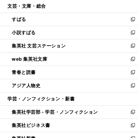
ウ
文芸・文庫・総合
く
で
ド
ィ
開
ウ
ン
すばる
く
で
ド
新
開
ウ
し
小説すばる
く
で
い
新
開
ウ
し
集英社 文芸ステーション
く
ィ
い
新
ン
ウ
し
web 集英社文庫
ド
ィ
い
新
ウ
ン
ウ
し
青春と読書
で
ド
ィ
い
新
開
ウ
ン
ウ
し
アジア人物史
く
で
ド
ィ
い
新
開
ウ
ン
ウ
し
学芸・ノンフィクション・新書
く
で
ド
ィ
い
開
ウ
ン
ウ
集英社学芸部 - 学芸・ノンフィクション
く
で
ド
ィ
新
開
ウ
ン
し
集英社ビジネス書
く
で
ド
い
新
開
ウ
ウ
し