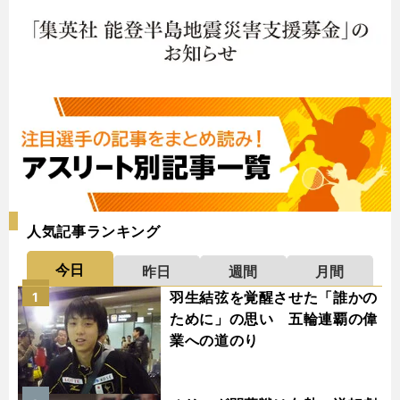
人気記事ランキング
今日
昨日
週間
月間
羽生結弦を覚醒させた「誰かの
1
ために」の思い 五輪連覇の偉
業への道のり