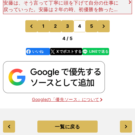
安藤は、そう言って丁寧に頭を下げて自分の仕事に
戻っていった。安藤は２年の時、初優勝を飾った箱
根駅伝で10区を走ったが、昨年の箱根駅伝は走れ
ず、悔しい思いをした。大舞台を走った選手の気持
次
1
2
3
4
5
のページへ
のページへ
ちと悔しい思いを
前
4 / 5
いいね
Xでポストする
LINEで送る
line
faceboo
x
k
Googleの「優先ソース」について
一覧に戻る