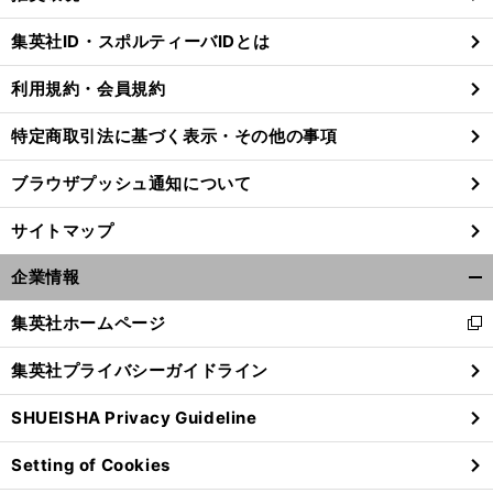
閉
じ
集英社ID・スポルティーバIDとは
る
利用規約・会員規約
特定商取引法に基づく表示・その他の事項
ブラウザプッシュ通知について
サイトマップ
企業情報
開
く/
集英社ホームページ
新
閉
し
じ
集英社プライバシーガイドライン
い
る
前
へ
ウ
SHUEISHA Privacy Guideline
ィ
ン
Setting of Cookies
ド
ウ