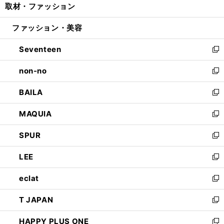
取材・ファッション
く
で
ド
ィ
い
開
ウ
ン
ウ
ファッション・美容
く
で
ド
ィ
開
ウ
ン
Seventeen
く
で
ド
新
開
ウ
し
non-no
く
で
い
新
開
ウ
し
BAILA
く
ィ
い
新
ン
ウ
し
MAQUIA
ド
ィ
い
新
ウ
ン
ウ
し
SPUR
で
ド
ィ
い
新
開
ウ
ン
ウ
し
LEE
く
で
ド
ィ
い
新
開
ウ
ン
ウ
し
eclat
く
で
ド
ィ
い
新
開
ウ
ン
ウ
し
T JAPAN
く
で
ド
ィ
い
新
開
ウ
ン
ウ
し
HAPPY PLUS ONE
く
で
ド
ィ
い
新