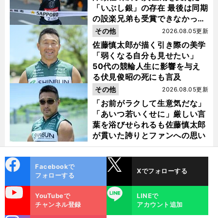
「いぶし銀」の存在 最後は同期
の設楽兄弟も受賞できなかった
金栗杯に輝く
その他
2026.08.05更新
佐藤慎太郎が描く引き際の美学
「弱くなる自分も見せたい」
50代の競輪人生に影響を与え
る伏見俊昭の死にも言及
その他
2026.08.05更新
「お前がラクして生意気だな」
「あいつ若いくせに」厳しい言
葉を浴びせられるも佐藤慎太郎
が貫いた誇りとファンへの思い
cebo
X
Facebookで
Xでフォローする
ok
フォローする
uTube
LINE
YouTubeで
LINEで
チャンネル登録
アカウント追加