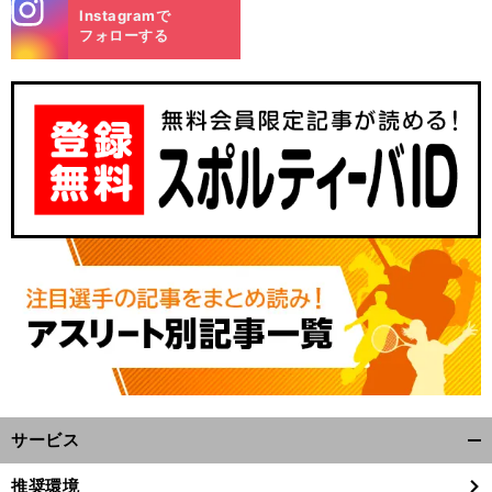
stagra
Instagramで
m
フォローする
サービス
開
く/
推奨環境