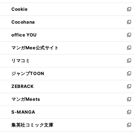
開
ウ
ン
ウ
Cookie
く
で
ド
ィ
新
開
ウ
ン
し
Cocohana
く
で
ド
い
新
開
ウ
ウ
し
office YOU
く
で
ィ
い
新
開
ン
ウ
し
マンガMee公式サイト
く
ド
ィ
い
新
ウ
ン
ウ
し
リマコミ
で
ド
ィ
い
新
開
ウ
ン
ウ
し
ジャンプTOON
く
で
ド
ィ
い
新
開
ウ
ン
ウ
し
ZEBRACK
く
で
ド
ィ
い
新
開
ウ
ン
ウ
し
マンガMeets
く
で
ド
ィ
い
新
開
ウ
ン
ウ
し
S-MANGA
く
で
ド
ィ
い
新
開
ウ
ン
ウ
し
集英社コミック文庫
く
で
ド
ィ
い
新
開
ウ
ン
ウ
し