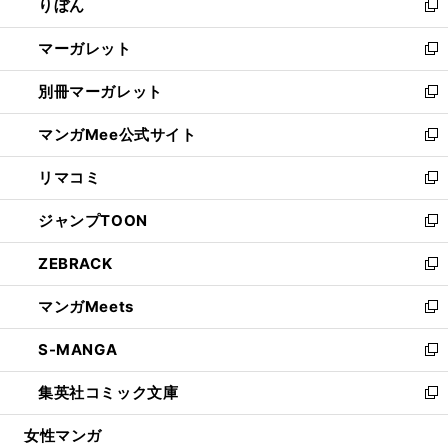
りぼん
く
で
ド
ィ
新
開
ウ
ン
し
マーガレット
く
で
ド
い
新
開
ウ
ウ
し
別冊マーガレット
く
で
ィ
い
新
開
ン
ウ
し
マンガMee公式サイト
く
ド
ィ
い
新
ウ
ン
ウ
し
リマコミ
で
ド
ィ
い
新
開
ウ
ン
ウ
し
ジャンプTOON
く
で
ド
ィ
い
新
開
ウ
ン
ウ
し
ZEBRACK
く
で
ド
ィ
い
新
開
ウ
ン
ウ
し
マンガMeets
く
で
ド
ィ
い
新
開
ウ
ン
ウ
し
S-MANGA
く
で
ド
ィ
い
新
開
ウ
ン
ウ
し
集英社コミック文庫
く
で
ド
ィ
い
新
開
ウ
ン
ウ
し
女性マンガ
く
で
ド
ィ
い