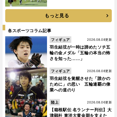
もっと見る
各スポーツコラム記事
フィギュア
2026.08.08更新
羽生結弦が一時は諦めたソチ五
輪の金メダル「五輪の本当の怖
さを知った......」
フィギュア
2026.08.08更新
羽生結弦を覚醒させた「誰かの
ために」の思い 五輪連覇の偉
業への道のり
陸上
2026.08.06更新
【箱根駅伝 名ランナー列伝】大
津顕杜 東洋大黄金期を支えた