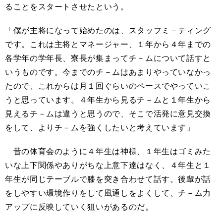
ることをスタートさせたという。
「僕が主将になって始めたのは、スタッフミ－ティング
です。これは主将とマネージャー、１年から４年までの
各学年の学年長、寮長が集まってチ－ムについて話すと
いうものです。今までのチ－ムはあまりやっていなかっ
たので、これからは月１回ぐらいのペースでやっていこ
うと思っています。４年生から見るチ－ムと１年生から
見えるチ－ムは違うと思うので、そこで活発に意見交換
をして、よりチ－ムを強くしたいと考えています」
昔の体育会のように４年生は神様、１年生はゴミみた
いな上下関係やありがちな上意下達はなく、４年生と１
年生が同じテーブルで膝を突き合わせて話す。後輩が話
をしやすい環境作りをして風通しをよくして、チ－ム力
アップに反映していく狙いがあるのだ。