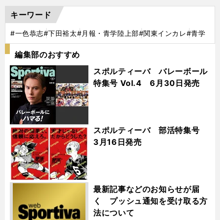
キーワード
#一色恭志
#下田裕太
#月報・青学陸上部
#関東インカレ
#青学
編集部のおすすめ
スポルティーバ バレーボール
特集号 Vol.4 6月30日発売
スポルティーバ 部活特集号
3月16日発売
最新記事などのお知らせが届
く プッシュ通知を受け取る方
法について