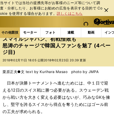
当サイトでは当社の提携先等がお客様のニーズ等について調
査・分析したり、お客様にお勧めの広告を表⽰する⽬的で Co
閉じ
okie を使⽤する場合があります。
詳しくはこちら
る
マイペ
web Sportiva (webスポルティーバ)
検索
メニュ
we
ー
その他競技の記事一覧
その他競技
冬季競技
ス
b
ジ
その他競技
モーター
フォト
連載
動画
イン
ス
スマイルジャパン、初戦惜敗も
ポ
怒涛のチャージで韓国人ファンを魅了 (4ペー
ル
ジ目)
テ
ィ
2018年02月11日 18:05 公開
2018年02月23日 20:39 更新
ー
バ
栗原正夫●文 text by Kurihara Masao photo by JMPA
日本が決勝トーナメントへ進むためには、中１日で迎
える12日のスイス戦に勝つ必要がある。スウェーデン戦
から戦い方を大きく変える必要はないが、巧みなGKを擁
し、堅守を誇るスイスから得点を奪うためにはゴール前
の工夫が求められる。