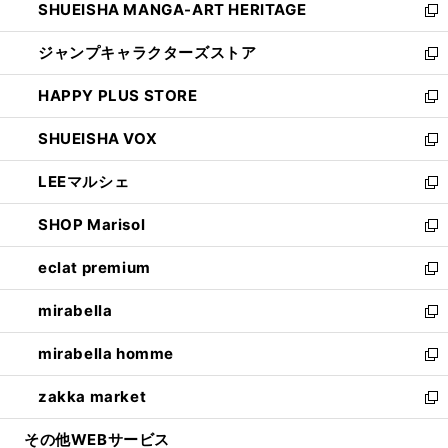
SHUEISHA MANGA-ART HERITAGE
く
で
い
新
開
ウ
し
ジャンプキャラクターズストア
く
ィ
い
新
ン
ウ
し
HAPPY PLUS STORE
ド
ィ
い
新
ウ
ン
ウ
し
SHUEISHA VOX
で
ド
ィ
い
新
開
ウ
ン
ウ
し
LEEマルシェ
く
で
ド
ィ
い
新
開
ウ
ン
ウ
し
SHOP Marisol
く
で
ド
ィ
い
新
開
ウ
ン
ウ
し
eclat premium
く
で
ド
ィ
い
新
開
ウ
ン
ウ
し
mirabella
く
で
ド
ィ
い
新
開
ウ
ン
ウ
し
mirabella homme
く
で
ド
ィ
い
新
開
ウ
ン
ウ
し
zakka market
く
で
ド
ィ
い
新
開
ウ
ン
ウ
し
その他WEBサービス
く
で
ド
ィ
い