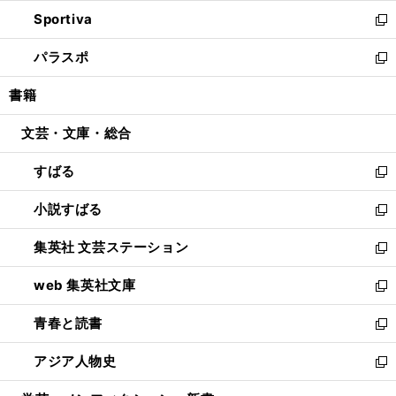
開
ン
ウ
し
Sportiva
く
ド
ィ
い
新
ウ
ン
ウ
し
パラスポ
で
ド
ィ
い
新
開
ウ
ン
ウ
し
書籍
く
で
ド
ィ
い
開
ウ
ン
ウ
文芸・文庫・総合
く
で
ド
ィ
開
ウ
ン
すばる
く
で
ド
新
開
ウ
し
小説すばる
く
で
い
新
開
ウ
し
集英社 文芸ステーション
く
ィ
い
新
ン
ウ
し
web 集英社文庫
ド
ィ
い
新
ウ
ン
ウ
し
青春と読書
で
ド
ィ
い
新
開
ウ
ン
ウ
し
アジア人物史
く
で
ド
ィ
い
新
開
ウ
ン
ウ
し