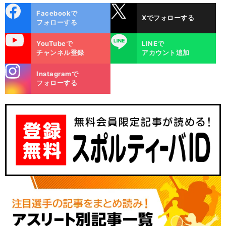
cebo
X
Facebookで
Xでフォローする
ok
フォローする
uTube
LINE
YouTubeで
LINEで
チャンネル登録
アカウント追加
stagra
Instagramで
m
フォローする