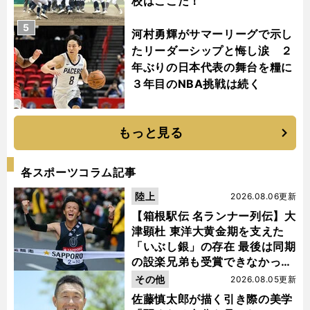
校はここだ！
5
河村勇輝がサマーリーグで示し
たリーダーシップと悔し涙 ２
年ぶりの日本代表の舞台を糧に
３年目のNBA挑戦は続く
もっと見る
各スポーツコラム記事
陸上
2026.08.06更新
【箱根駅伝 名ランナー列伝】大
津顕杜 東洋大黄金期を支えた
「いぶし銀」の存在 最後は同期
の設楽兄弟も受賞できなかった
金栗杯に輝く
その他
2026.08.05更新
佐藤慎太郎が描く引き際の美学