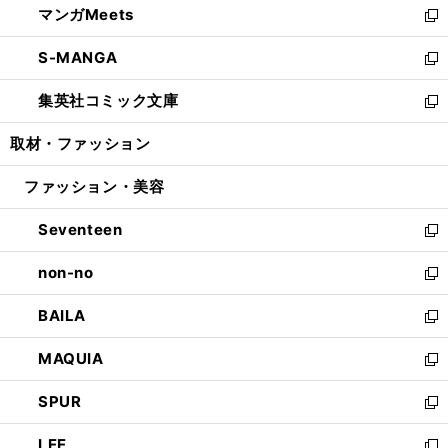
マンガMeets
く
で
ド
ィ
い
新
開
ウ
ン
ウ
し
S-MANGA
く
で
ド
ィ
い
新
開
ウ
ン
ウ
し
集英社コミック文庫
く
で
ド
ィ
い
新
開
ウ
ン
ウ
し
取材・ファッション
く
で
ド
ィ
い
開
ウ
ン
ウ
ファッション・美容
く
で
ド
ィ
開
ウ
ン
Seventeen
く
で
ド
新
開
ウ
し
non-no
く
で
い
新
開
ウ
し
BAILA
く
ィ
い
新
ン
ウ
し
MAQUIA
ド
ィ
い
新
ウ
ン
ウ
し
SPUR
で
ド
ィ
い
新
開
ウ
ン
ウ
し
LEE
く
で
ド
ィ