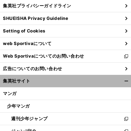
し
じ
集英社プライバシーガイドライン
い
る
ウ
SHUEISHA Privacy Guideline
ィ
ン
Setting of Cookies
ド
ウ
web Sportivaについて
で
開
ス
、
Web Sportivaについてのお問い合わせ
く
新
ピードスケート女子初戦
今後の種目で日本のメダルがハッキリ見えた
し
広告についてのお問い合わせ
い
ウ
集英社サイト
ィ
開
ン
く/
マンガ
ド
閉
ウ
じ
少年マンガ
で
る
開
週刊少年ジャンプ
く
新
し