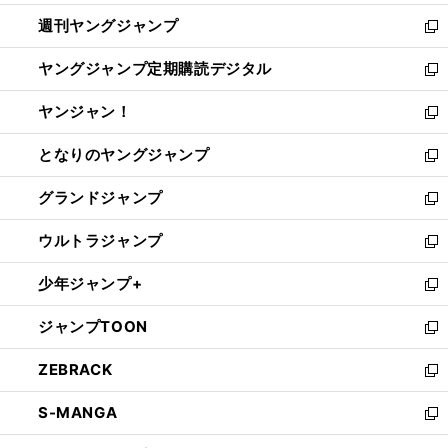
開
ウ
ン
ウ
週刊ヤングジャンプ
く
で
ド
ィ
新
開
ウ
ン
し
ヤングジャンプ定期購読デジタル
く
で
ド
い
新
開
ウ
ウ
し
ヤンジャン！
く
で
ィ
い
新
開
ン
ウ
し
となりのヤングジャンプ
く
ド
ィ
い
新
ウ
ン
ウ
し
グランドジャンプ
で
ド
ィ
い
新
開
ウ
ン
ウ
し
ウルトラジャンプ
く
で
ド
ィ
い
新
開
ウ
ン
ウ
し
少年ジャンプ+
く
で
ド
ィ
い
新
開
ウ
ン
ウ
し
ジャンプTOON
く
で
ド
ィ
い
新
開
ウ
ン
ウ
し
ZEBRACK
く
で
ド
ィ
い
新
開
ウ
ン
ウ
し
S-MANGA
く
で
ド
ィ
い
新
開
ウ
ン
ウ
し