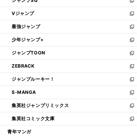
ジャンプSQ
い
新
ウ
し
Vジャンプ
ィ
い
新
ン
ウ
し
最強ジャンプ
ド
ィ
い
新
ウ
ン
ウ
し
少年ジャンプ+
で
ド
ィ
い
新
開
ウ
ン
ウ
し
ジャンプTOON
く
で
ド
ィ
い
新
開
ウ
ン
ウ
し
ZEBRACK
く
で
ド
ィ
い
新
開
ウ
ン
ウ
し
ジャンプルーキー！
く
で
ド
ィ
い
新
開
ウ
ン
ウ
し
S-MANGA
く
で
ド
ィ
い
新
開
ウ
ン
ウ
し
集英社ジャンプリミックス
く
で
ド
ィ
い
新
開
ウ
ン
ウ
し
集英社コミック文庫
く
で
ド
ィ
い
新
開
ウ
ン
ウ
し
青年マンガ
く
で
ド
ィ
い