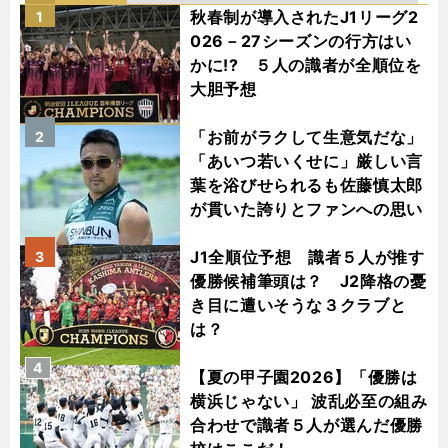
秋春制が導入されたJ1リーグ2
1
026－27シーズンの行方はい
かに!? ５人の識者が全順位を
大胆予想
「お前がラクして生意気だな」
2
「あいつ若いくせに」厳しい言
葉を浴びせられるも佐藤慎太郎
が貫いた誇りとファンへの思い
J1全順位予想 識者５人が推す
3
優勝候補筆頭は？ J2降格の憂
き目に遭いそうな３クラブと
は？
4
【夏の甲子園2026】「優勝は
横浜じゃない」 波乱必至の組み
合わせで識者５人が選んだ優勝