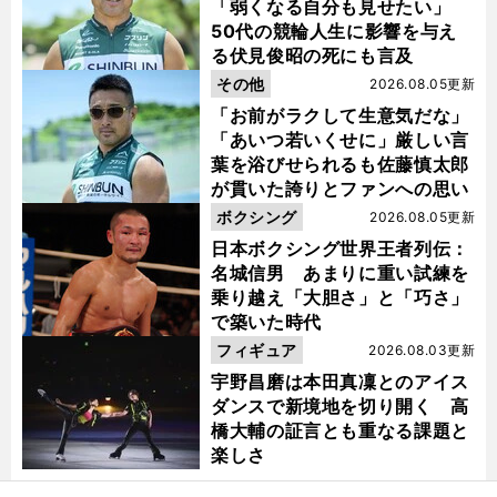
「弱くなる自分も見せたい」
50代の競輪人生に影響を与え
る伏見俊昭の死にも言及
その他
2026.08.05更新
「お前がラクして生意気だな」
「あいつ若いくせに」厳しい言
葉を浴びせられるも佐藤慎太郎
が貫いた誇りとファンへの思い
ボクシング
2026.08.05更新
日本ボクシング世界王者列伝：
名城信男 あまりに重い試練を
乗り越え「大胆さ」と「巧さ」
で築いた時代
フィギュア
2026.08.03更新
宇野昌磨は本田真凜とのアイス
ダンスで新境地を切り開く 高
橋大輔の証言とも重なる課題と
楽しさ