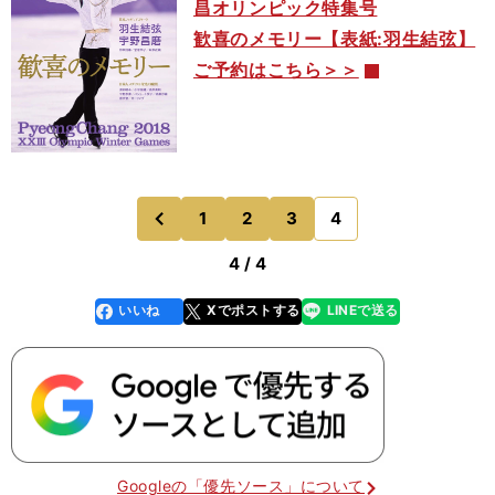
昌オリンピック特集号
歓喜のメモリー【表紙:羽生結弦】
ご予約はこちら＞＞
1
2
3
4
のページへ
前
4 / 4
いいね
Xでポストする
LINEで送る
line
faceboo
x
k
Googleの「優先ソース」について