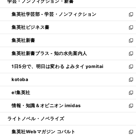
学芸・ノンフィクション・新書
く
で
ド
ィ
い
開
ウ
ン
ウ
集英社学芸部 - 学芸・ノンフィクション
く
で
ド
ィ
新
開
ウ
ン
し
集英社ビジネス書
く
で
ド
い
新
開
ウ
ウ
し
集英社新書
く
で
ィ
い
新
開
ン
ウ
し
集英社新書プラス - 知の水先案内人
く
ド
ィ
い
新
ウ
ン
ウ
し
1日5分で、明日は変わる よみタイ yomitai
で
ド
ィ
い
新
開
ウ
ン
ウ
し
kotoba
く
で
ド
ィ
い
新
開
ウ
ン
ウ
し
e!集英社
く
で
ド
ィ
い
新
開
ウ
ン
ウ
し
情報・知識＆オピニオン imidas
く
で
ド
ィ
い
新
開
ウ
ン
ウ
し
ライトノベル・ノベライズ
く
で
ド
ィ
い
開
ウ
ン
ウ
集英社Webマガジン コバルト
く
で
ド
ィ
新