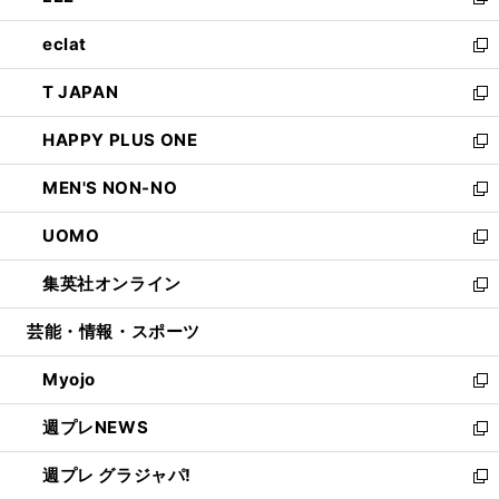
い
新
開
ウ
ン
ウ
し
eclat
く
で
ド
ィ
い
新
開
ウ
ン
ウ
し
T JAPAN
く
で
ド
ィ
い
新
開
ウ
ン
ウ
し
HAPPY PLUS ONE
く
で
ド
ィ
い
新
開
ウ
ン
ウ
し
MEN'S NON-NO
く
で
ド
ィ
い
新
開
ウ
ン
ウ
し
UOMO
く
で
ド
ィ
い
新
開
ウ
ン
ウ
し
集英社オンライン
く
で
ド
ィ
い
新
開
ウ
ン
ウ
し
芸能・情報・スポーツ
く
で
ド
ィ
い
開
ウ
ン
ウ
Myojo
く
で
ド
ィ
新
開
ウ
ン
し
週プレNEWS
く
で
ド
い
新
開
ウ
ウ
し
週プレ グラジャパ!
く
で
ィ
い
新