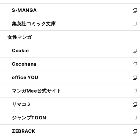
開
ウ
ン
ウ
し
S-MANGA
く
で
ド
ィ
い
新
開
ウ
ン
ウ
し
集英社コミック文庫
く
で
ド
ィ
い
新
開
ウ
ン
ウ
し
女性マンガ
く
で
ド
ィ
い
開
ウ
ン
ウ
Cookie
く
で
ド
ィ
新
開
ウ
ン
し
Cocohana
く
で
ド
い
新
開
ウ
ウ
し
office YOU
く
で
ィ
い
新
開
ン
ウ
し
マンガMee公式サイト
く
ド
ィ
い
新
ウ
ン
ウ
し
リマコミ
で
ド
ィ
い
新
開
ウ
ン
ウ
し
ジャンプTOON
く
で
ド
ィ
い
新
開
ウ
ン
ウ
し
ZEBRACK
く
で
ド
ィ
い
新
開
ウ
ン
ウ
し