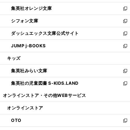
開
ウ
ン
し
集英社オレンジ文庫
く
で
ド
い
新
開
ウ
ウ
し
シフォン文庫
く
で
ィ
い
新
開
ン
ウ
し
ダッシュエックス文庫公式サイト
く
ド
ィ
い
新
ウ
ン
ウ
し
JUMP j-BOOKS
で
ド
ィ
い
新
開
ウ
ン
ウ
し
キッズ
く
で
ド
ィ
い
開
ウ
ン
ウ
集英社みらい文庫
く
で
ド
ィ
新
開
ウ
ン
し
集英社の児童図書 S-KIDS.LAND
く
で
ド
い
新
開
ウ
ウ
し
オンラインストア・
その他WEBサービス
く
で
ィ
い
開
ン
ウ
オンラインストア
く
ド
ィ
ウ
ン
OTO
で
ド
新
開
ウ
し