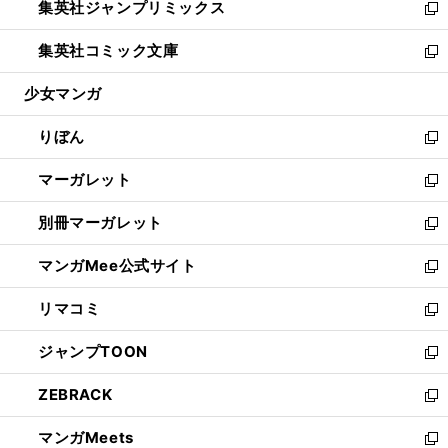
集英社ジャンプリミックス
く
で
ド
ィ
い
新
開
ウ
ン
ウ
し
集英社コミック文庫
く
で
ド
ィ
い
新
開
ウ
ン
ウ
し
少女マンガ
く
で
ド
ィ
い
開
ウ
ン
ウ
りぼん
く
で
ド
ィ
新
開
ウ
ン
し
マーガレット
く
で
ド
い
新
開
ウ
ウ
し
別冊マーガレット
く
で
ィ
い
新
開
ン
ウ
し
マンガMee公式サイト
く
ド
ィ
い
新
ウ
ン
ウ
し
リマコミ
で
ド
ィ
い
新
開
ウ
ン
ウ
し
ジャンプTOON
く
で
ド
ィ
い
新
開
ウ
ン
ウ
し
ZEBRACK
く
で
ド
ィ
い
新
開
ウ
ン
ウ
し
マンガMeets
く
で
ド
ィ
い
新