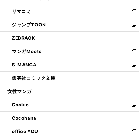
ウ
ン
ウ
し
リマコミ
で
ド
ィ
い
新
開
ウ
ン
ウ
し
ジャンプTOON
く
で
ド
ィ
い
新
開
ウ
ン
ウ
し
ZEBRACK
く
で
ド
ィ
い
新
開
ウ
ン
ウ
し
マンガMeets
く
で
ド
ィ
い
新
開
ウ
ン
ウ
し
S-MANGA
く
で
ド
ィ
い
新
開
ウ
ン
ウ
し
集英社コミック文庫
く
で
ド
ィ
い
新
開
ウ
ン
ウ
し
女性マンガ
く
で
ド
ィ
い
開
ウ
ン
ウ
Cookie
く
で
ド
ィ
新
開
ウ
ン
し
Cocohana
く
で
ド
い
新
開
ウ
ウ
し
office YOU
く
で
ィ
い
新
開
ン
ウ