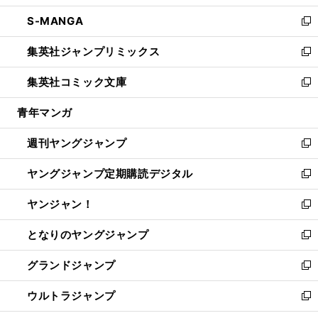
開
ウ
ン
ウ
し
S-MANGA
く
で
ド
ィ
い
新
開
ウ
ン
ウ
し
集英社ジャンプリミックス
く
で
ド
ィ
い
新
開
ウ
ン
ウ
し
集英社コミック文庫
く
で
ド
ィ
い
新
開
ウ
ン
ウ
し
青年マンガ
く
で
ド
ィ
い
開
ウ
ン
ウ
週刊ヤングジャンプ
く
で
ド
ィ
新
開
ウ
ン
し
ヤングジャンプ定期購読デジタル
く
で
ド
い
新
開
ウ
ウ
し
ヤンジャン！
く
で
ィ
い
新
開
ン
ウ
し
となりのヤングジャンプ
く
ド
ィ
い
新
ウ
ン
ウ
し
グランドジャンプ
で
ド
ィ
い
新
開
ウ
ン
ウ
し
ウルトラジャンプ
く
で
ド
ィ
い
新
開
ウ
ン
ウ
し