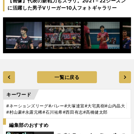
【画像】代表の新戦力もズラリ。2021－22シーズン
に活躍した男子Vリーガー10人フォトギャラリー
一覧に戻る
キーワード
#ネーションズリーグ
#バレー
#大塚達宣
#大宅真樹
#山内晶大
#村山豪
#永露元稀
#石川祐希
#西田有志
#髙橋健太郎
編集部のおすすめ