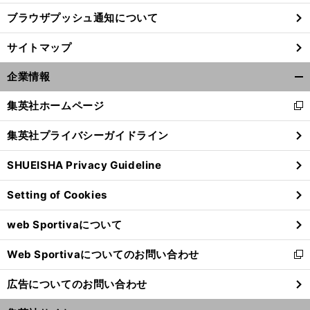
ブラウザプッシュ通知について
サイトマップ
企業情報
開
く/
集英社ホームページ
新
閉
し
じ
集英社プライバシーガイドライン
い
る
ウ
SHUEISHA Privacy Guideline
ィ
ン
Setting of Cookies
ド
ウ
web Sportivaについて
で
開
Web Sportivaについてのお問い合わせ
く
新
し
広告についてのお問い合わせ
い
ウ