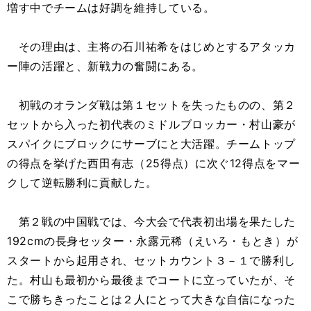
増す中でチームは好調を維持している。
その理由は、主将の石川祐希をはじめとするアタッカ
ー陣の活躍と、新戦力の奮闘にある。
初戦のオランダ戦は第１セットを失ったものの、第２
セットから入った初代表のミドルブロッカー・村山豪が
スパイクにブロックにサーブにと大活躍。チームトップ
の得点を挙げた西田有志（25得点）に次ぐ12得点をマー
クして逆転勝利に貢献した。
第２戦の中国戦では、今大会で代表初出場を果たした
192cmの長身セッター・永露元稀（えいろ・もとき）が
スタートから起用され、セットカウント３－１で勝利し
た。村山も最初から最後までコートに立っていたが、そ
こで勝ちきったことは２人にとって大きな自信になった