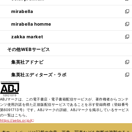
開
ウ
ン
ウ
し
mirabella
く
で
ド
ィ
い
新
開
ウ
ン
ウ
し
mirabella homme
く
で
ド
ィ
い
新
開
ウ
ン
ウ
し
zakka market
く
で
ド
ィ
い
新
開
ウ
ン
ウ
し
その他WEBサービス
く
で
ド
ィ
い
開
ウ
ン
ウ
集英社アドナビ
く
で
ド
ィ
新
開
ウ
ン
し
集英社エディターズ・ラボ
く
で
ド
い
新
開
ウ
ウ
し
く
で
ィ
い
開
ン
ウ
ABJマークは、この電子書店・電子書籍配信サービスが、著作権者からコンテ
く
ド
ィ
ンツ使用許諾を得た正規版配信サービスであることを示す登録商標（登録番号
ウ
ン
第6091713号）です。ABJマークの詳細、ABJマークを掲示しているサービス
で
ド
の一覧はこちら。
開
ウ
https://aebs.or.jp/
新
く
で
し
い
開