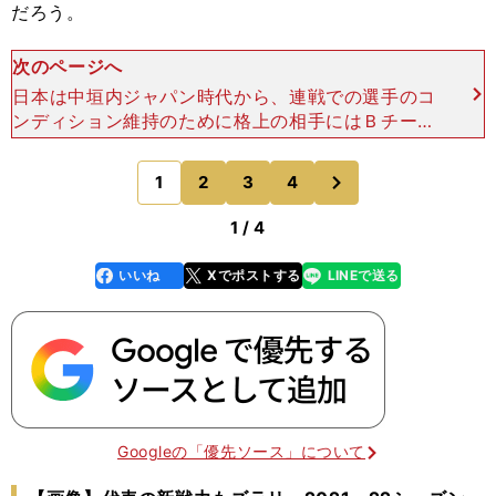
だろう。
次のページへ
日本は中垣内ジャパン時代から、連戦での選手のコ
ンディション維持のために格上の相手にはＢチーム
を、同格、もしくは格下の相手にはＡチームで戦う
傾向があった。しかし今大会では、やや変則的に運
次
1
2
3
4
のページへ
用されている。
1 / 4
いいね
Xでポストする
LINEで送る
line
faceboo
x
k
Googleの「優先ソース」について