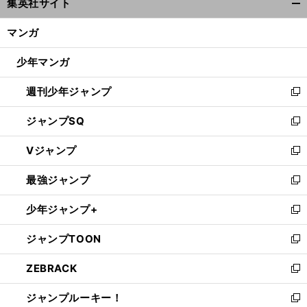
集英社サイト
ィ
開
ン
く/
マンガ
ド
閉
ウ
じ
少年マンガ
で
る
開
週刊少年ジャンプ
く
新
し
ジャンプSQ
い
新
ウ
し
Vジャンプ
ィ
い
新
ン
ウ
し
最強ジャンプ
ド
ィ
い
新
ウ
ン
ウ
し
少年ジャンプ+
で
ド
ィ
い
新
開
ウ
ン
ウ
し
ジャンプTOON
く
で
ド
ィ
い
新
開
ウ
ン
ウ
し
ZEBRACK
く
で
ド
ィ
い
新
開
ウ
ン
ウ
し
ジャンプルーキー！
く
で
ド
ィ
い
新