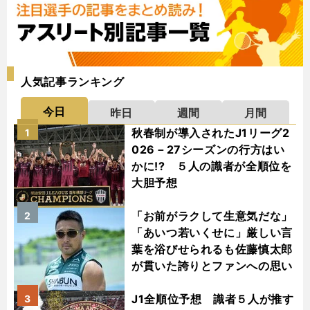
人気記事ランキング
今日
昨日
週間
月間
秋春制が導入されたJ1リーグ2
1
026－27シーズンの行方はい
かに!? ５人の識者が全順位を
大胆予想
「お前がラクして生意気だな」
2
「あいつ若いくせに」厳しい言
葉を浴びせられるも佐藤慎太郎
が貫いた誇りとファンへの思い
J1全順位予想 識者５人が推す
3