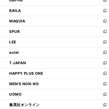
non-no
で
い
新
開
ウ
し
BAILA
く
ィ
い
新
ン
ウ
し
MAQUIA
ド
ィ
い
新
ウ
ン
ウ
し
SPUR
で
ド
ィ
い
新
開
ウ
ン
ウ
し
LEE
く
で
ド
ィ
い
新
開
ウ
ン
ウ
し
eclat
く
で
ド
ィ
い
新
開
ウ
ン
ウ
し
T JAPAN
く
で
ド
ィ
い
新
開
ウ
ン
ウ
し
HAPPY PLUS ONE
く
で
ド
ィ
い
新
開
ウ
ン
ウ
し
MEN'S NON-NO
く
で
ド
ィ
い
新
開
ウ
ン
ウ
し
UOMO
く
で
ド
ィ
い
新
開
ウ
ン
ウ
し
集英社オンライン
く
で
ド
ィ
い
新