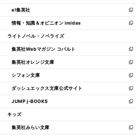
開
ウ
ン
ウ
し
e!集英社
く
で
ド
ィ
い
新
開
ウ
ン
ウ
し
情報・知識＆オピニオン imidas
く
で
ド
ィ
い
新
開
ウ
ン
ウ
し
ライトノベル・ノベライズ
く
で
ド
ィ
い
開
ウ
ン
ウ
集英社Webマガジン コバルト
く
で
ド
ィ
新
開
ウ
ン
し
集英社オレンジ文庫
く
で
ド
い
新
開
ウ
ウ
し
シフォン文庫
く
で
ィ
い
新
開
ン
ウ
し
ダッシュエックス文庫公式サイト
く
ド
ィ
い
新
ウ
ン
ウ
し
JUMP j-BOOKS
で
ド
ィ
い
新
開
ウ
ン
ウ
し
キッズ
く
で
ド
ィ
い
開
ウ
ン
ウ
集英社みらい文庫
く
で
ド
ィ
新
開
ウ
ン
し