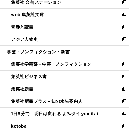
集英社 文芸ステーション
く
ィ
い
新
ン
ウ
し
web 集英社文庫
ド
ィ
い
新
ウ
ン
ウ
し
青春と読書
で
ド
ィ
い
新
開
ウ
ン
ウ
し
アジア人物史
く
で
ド
ィ
い
新
開
ウ
ン
ウ
し
学芸・ノンフィクション・新書
く
で
ド
ィ
い
開
ウ
ン
ウ
集英社学芸部 - 学芸・ノンフィクション
く
で
ド
ィ
新
開
ウ
ン
し
集英社ビジネス書
く
で
ド
い
新
開
ウ
ウ
し
集英社新書
く
で
ィ
い
新
開
ン
ウ
し
集英社新書プラス - 知の水先案内人
く
ド
ィ
い
新
ウ
ン
ウ
し
1日5分で、明日は変わる よみタイ yomitai
で
ド
ィ
い
新
開
ウ
ン
ウ
し
kotoba
く
で
ド
ィ
い
新