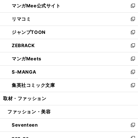
し
マンガMee公式サイト
く
ド
ィ
い
新
ウ
ン
ウ
し
リマコミ
で
ド
ィ
い
新
開
ウ
ン
ウ
し
ジャンプTOON
く
で
ド
ィ
い
新
開
ウ
ン
ウ
し
ZEBRACK
く
で
ド
ィ
い
新
開
ウ
ン
ウ
し
マンガMeets
く
で
ド
ィ
い
新
開
ウ
ン
ウ
し
S-MANGA
く
で
ド
ィ
い
新
開
ウ
ン
ウ
し
集英社コミック文庫
く
で
ド
ィ
い
新
開
ウ
ン
ウ
し
取材・ファッション
く
で
ド
ィ
い
開
ウ
ン
ウ
ファッション・美容
く
で
ド
ィ
開
ウ
ン
Seventeen
く
で
ド
新
開
ウ
し
く