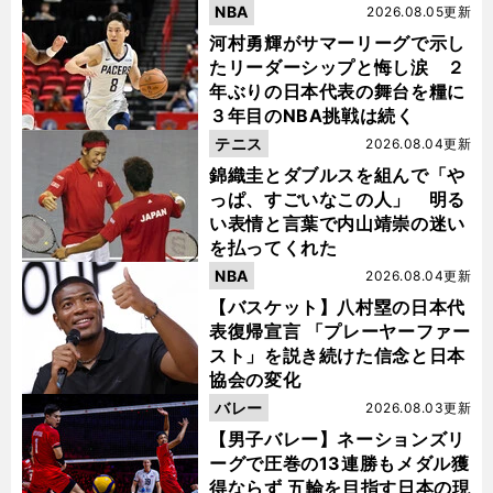
NBA
2026.08.05更新
河村勇輝がサマーリーグで示し
たリーダーシップと悔し涙 ２
年ぶりの日本代表の舞台を糧に
３年目のNBA挑戦は続く
テニス
2026.08.04更新
錦織圭とダブルスを組んで「や
っぱ、すごいなこの人」 明る
い表情と言葉で内山靖崇の迷い
を払ってくれた
NBA
2026.08.04更新
【バスケット】八村塁の日本代
表復帰宣言 「プレーヤーファー
スト」を説き続けた信念と日本
協会の変化
バレー
2026.08.03更新
【男子バレー】ネーションズリ
ーグで圧巻の13連勝もメダル獲
得ならず 五輪を目指す日本の現