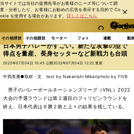
当サイトでは当社の提携先等がお客様のニーズ等について調
査・分析したり、お客様にお勧めの広告を表⽰する⽬的で Co
閉じ
okie を使⽤する場合があります。
詳しくはこちら
る
マイペ
web Sportiva (webスポルティーバ)
検索
メニュ
we
ー
その他球技の記事一覧
バレー
日本男子バレーがす
b
ジ
その他球技
その他競技
モーター
フォト
連載
動
ス
日本男子バレーがすごい。新たな攻撃の型で
ポ
得点を量産、長身セッターなど新戦力も台頭
ル
テ
2022年07月04日 10:45 公開
2022年07月04日 12:22 更新
ィ
ー
中西美雁●取材・文 text by Nakanishi Mikari
photo by FIVB
バ
男子のバレーボールネーションズリーグ（VNL）2022
大会の予選ラウンドは第２週目のフィリピンラウンドを
終え、日本代表は６勝２敗と上々の結果を残している。