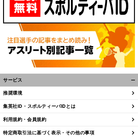
サービス
開
。
・
前
へ
く/
推奨環境
閉
じ
集英社ID・スポルティーバIDとは
る
利用規約・会員規約
特定商取引法に基づく表示・その他の事項