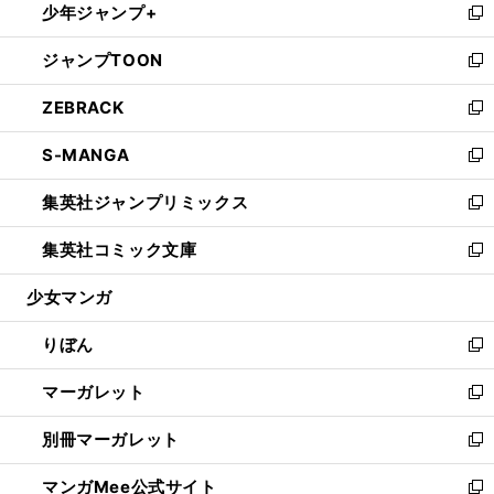
少年ジャンプ+
く
で
ド
ィ
い
新
開
ウ
ン
ウ
し
ジャンプTOON
く
で
ド
ィ
い
新
開
ウ
ン
ウ
し
ZEBRACK
く
で
ド
ィ
い
新
開
ウ
ン
ウ
し
S-MANGA
く
で
ド
ィ
い
新
開
ウ
ン
ウ
し
集英社ジャンプリミックス
く
で
ド
ィ
い
新
開
ウ
ン
ウ
し
集英社コミック文庫
く
で
ド
ィ
い
新
開
ウ
ン
ウ
し
少女マンガ
く
で
ド
ィ
い
開
ウ
ン
ウ
りぼん
く
で
ド
ィ
新
開
ウ
ン
し
マーガレット
く
で
ド
い
新
開
ウ
ウ
し
別冊マーガレット
く
で
ィ
い
新
開
ン
ウ
し
マンガMee公式サイト
く
ド
ィ
い
新