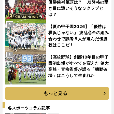
優勝候補筆頭は？ J2降格の憂
き目に遭いそうな３クラブと
は？
4
【夏の甲子園2026】「優勝は
横浜じゃない」 波乱必至の組み
合わせで識者５人が選んだ優勝
校はここだ！
5
【高校野球】創部10年目の甲子
園初出場がすべてを変えた 健大
高崎・青栁監督が語る「機動破
壊」はこうして生まれた
もっと見る
各スポーツコラム記事