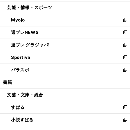
開
ウ
ン
ウ
し
芸能・情報・スポーツ
く
で
ド
ィ
い
開
ウ
ン
ウ
Myojo
く
で
ド
ィ
新
開
ウ
ン
し
週プレNEWS
く
で
ド
い
新
開
ウ
ウ
し
週プレ グラジャパ!
く
で
ィ
い
新
開
ン
ウ
し
Sportiva
く
ド
ィ
い
新
ウ
ン
ウ
し
パラスポ
で
ド
ィ
い
新
開
ウ
ン
ウ
し
書籍
く
で
ド
ィ
い
開
ウ
ン
ウ
文芸・文庫・総合
く
で
ド
ィ
開
ウ
ン
すばる
く
で
ド
新
開
ウ
し
小説すばる
く
で
い
新
開
ウ
し