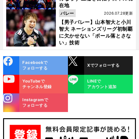
在地
バレー
2026.07.28更新
【男子バレー】山本智大と小川
智大 ネーションズリーグ初制覇
に欠かせない「ボール落とさな
い」技術
cebo
X
Facebookで
Xでフォローする
ok
フォローする
uTube
LINE
YouTubeで
LINEで
チャンネル登録
アカウント追加
stagra
Instagramで
m
フォローする