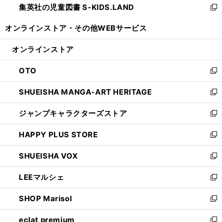
集英社の児童図書 S-KIDS.LAND
く
で
ド
い
新
開
ウ
ウ
し
オンラインストア・
その他WEBサービス
く
で
ィ
い
開
ン
ウ
オンラインストア
く
ド
ィ
ウ
ン
OTO
で
ド
新
開
ウ
し
SHUEISHA MANGA-ART HERITAGE
く
で
い
新
開
ウ
し
ジャンプキャラクターズストア
く
ィ
い
新
ン
ウ
し
HAPPY PLUS STORE
ド
ィ
い
新
ウ
ン
ウ
し
SHUEISHA VOX
で
ド
ィ
い
新
開
ウ
ン
ウ
し
LEEマルシェ
く
で
ド
ィ
い
新
開
ウ
ン
ウ
し
SHOP Marisol
く
で
ド
ィ
い
新
開
ウ
ン
ウ
し
eclat premium
く
で
ド
ィ
い
新