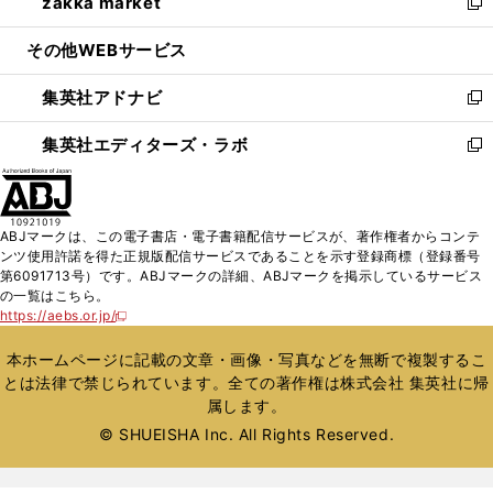
zakka market
く
で
ド
ィ
い
新
開
ウ
ン
ウ
し
その他WEBサービス
く
で
ド
ィ
い
開
ウ
ン
ウ
集英社アドナビ
く
で
ド
ィ
新
開
ウ
ン
し
集英社エディターズ・ラボ
く
で
ド
い
新
開
ウ
ウ
し
く
で
ィ
い
開
ン
ウ
ABJマークは、この電子書店・電子書籍配信サービスが、著作権者からコンテ
く
ド
ィ
ンツ使用許諾を得た正規版配信サービスであることを示す登録商標（登録番号
ウ
ン
第6091713号）です。ABJマークの詳細、ABJマークを掲示しているサービス
で
ド
の一覧はこちら。
開
ウ
https://aebs.or.jp/
新
く
で
し
い
開
本ホームページに記載の文章・画像・写真などを無断で複製するこ
ウ
く
とは法律で禁じられています。全ての著作権は株式会社 集英社に帰
ィ
属します。
ン
ド
© SHUEISHA Inc. All Rights Reserved.
ウ
で
開