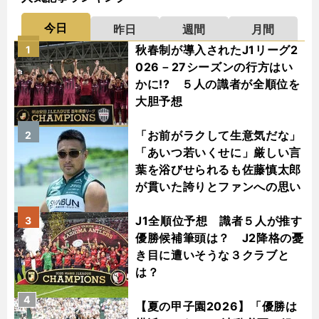
今日
昨日
週間
月間
秋春制が導入されたJ1リーグ2
1
026－27シーズンの行方はい
かに!? ５人の識者が全順位を
大胆予想
「お前がラクして生意気だな」
2
「あいつ若いくせに」厳しい言
葉を浴びせられるも佐藤慎太郎
が貫いた誇りとファンへの思い
J1全順位予想 識者５人が推す
3
優勝候補筆頭は？ J2降格の憂
き目に遭いそうな３クラブと
は？
4
【夏の甲子園2026】「優勝は