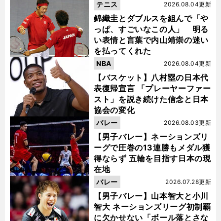
テニス
2026.08.04更新
錦織圭とダブルスを組んで「や
っぱ、すごいなこの人」 明る
い表情と言葉で内山靖崇の迷い
を払ってくれた
NBA
2026.08.04更新
【バスケット】八村塁の日本代
表復帰宣言 「プレーヤーファー
スト」を説き続けた信念と日本
協会の変化
バレー
2026.08.03更新
【男子バレー】ネーションズリ
ーグで圧巻の13連勝もメダル獲
得ならず 五輪を目指す日本の現
在地
バレー
2026.07.28更新
【男子バレー】山本智大と小川
智大 ネーションズリーグ初制覇
に欠かせない「ボール落とさな