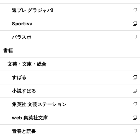
開
ウ
ウ
し
週プレ グラジャパ!
く
で
ィ
い
新
開
ン
ウ
し
Sportiva
く
ド
ィ
い
新
ウ
ン
ウ
し
パラスポ
で
ド
ィ
い
新
開
ウ
ン
ウ
し
書籍
く
で
ド
ィ
い
開
ウ
ン
ウ
文芸・文庫・総合
く
で
ド
ィ
開
ウ
ン
すばる
く
で
ド
新
開
ウ
し
小説すばる
く
で
い
新
開
ウ
し
集英社 文芸ステーション
く
ィ
い
新
ン
ウ
し
web 集英社文庫
ド
ィ
い
新
ウ
ン
ウ
し
青春と読書
で
ド
ィ
い
新
開
ウ
ン
ウ
し