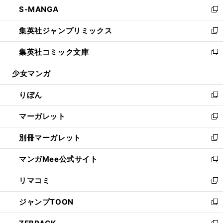
し
S-MANGA
く
で
ド
ィ
い
新
開
ウ
ン
ウ
し
集英社ジャンプリミックス
く
で
ド
ィ
い
新
開
ウ
ン
ウ
し
集英社コミック文庫
く
で
ド
ィ
い
新
開
ウ
ン
ウ
し
少女マンガ
く
で
ド
ィ
い
開
ウ
ン
ウ
りぼん
く
で
ド
ィ
新
開
ウ
ン
し
マーガレット
く
で
ド
い
新
開
ウ
ウ
し
別冊マーガレット
く
で
ィ
い
新
開
ン
ウ
し
マンガMee公式サイト
く
ド
ィ
い
新
ウ
ン
ウ
し
リマコミ
で
ド
ィ
い
新
開
ウ
ン
ウ
し
ジャンプTOON
く
で
ド
ィ
い
新
開
ウ
ン
ウ
し
く