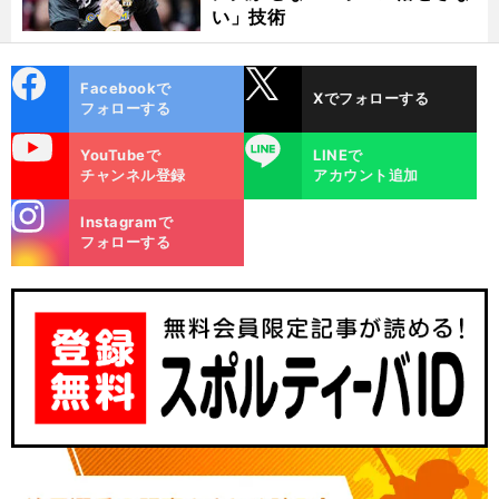
い」技術
cebo
X
Facebookで
Xでフォローする
ok
フォローする
uTube
LINE
YouTubeで
LINEで
チャンネル登録
アカウント追加
stagra
Instagramで
m
フォローする