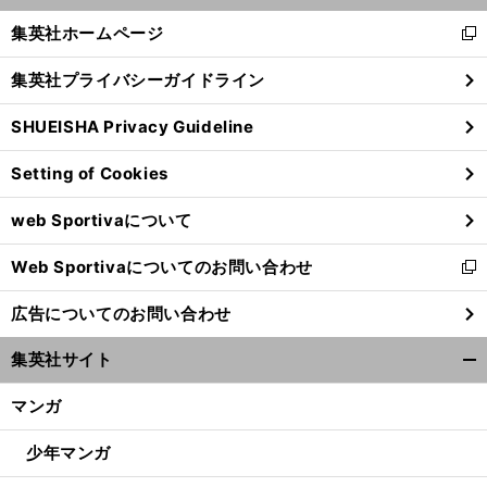
く/
集英社ホームページ
新
閉
し
じ
集英社プライバシーガイドライン
い
る
ウ
SHUEISHA Privacy Guideline
ィ
ン
Setting of Cookies
ド
ウ
web Sportivaについて
で
前
開
へ
Web Sportivaについてのお問い合わせ
く
新
し
広告についてのお問い合わせ
い
ウ
集英社サイト
ィ
開
ン
く/
マンガ
ド
閉
ウ
じ
少年マンガ
で
る
開