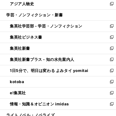
アジア人物史
く
で
ド
ィ
い
新
開
ウ
ン
ウ
し
学芸・ノンフィクション・新書
く
で
ド
ィ
い
開
ウ
ン
ウ
集英社学芸部 - 学芸・ノンフィクション
く
で
ド
ィ
新
開
ウ
ン
し
集英社ビジネス書
く
で
ド
い
新
開
ウ
ウ
し
集英社新書
く
で
ィ
い
新
開
ン
ウ
し
集英社新書プラス - 知の水先案内人
く
ド
ィ
い
新
ウ
ン
ウ
し
1日5分で、明日は変わる よみタイ yomitai
で
ド
ィ
い
新
開
ウ
ン
ウ
し
kotoba
く
で
ド
ィ
い
新
開
ウ
ン
ウ
し
e!集英社
く
で
ド
ィ
い
新
開
ウ
ン
ウ
し
情報・知識＆オピニオン imidas
く
で
ド
ィ
い
新
開
ウ
ン
ウ
し
ライトノベル・ノベライズ
く
で
ド
ィ
い