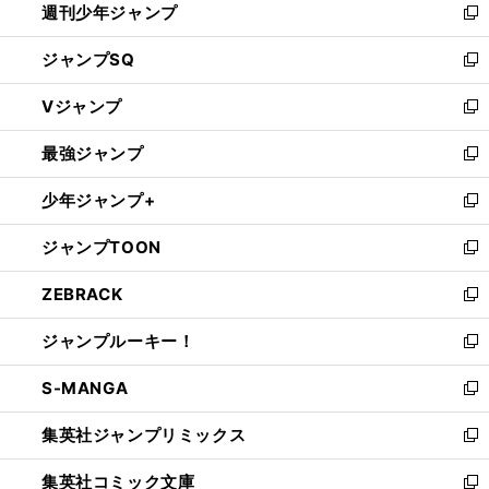
週刊少年ジャンプ
く
新
し
ジャンプSQ
い
新
ウ
し
Vジャンプ
ィ
い
新
ン
ウ
し
最強ジャンプ
ド
ィ
い
新
ウ
ン
ウ
し
少年ジャンプ+
で
ド
ィ
い
新
開
ウ
ン
ウ
し
ジャンプTOON
く
で
ド
ィ
い
新
開
ウ
ン
ウ
し
ZEBRACK
く
で
ド
ィ
い
新
開
ウ
ン
ウ
し
ジャンプルーキー！
く
で
ド
ィ
い
新
開
ウ
ン
ウ
し
S-MANGA
く
で
ド
ィ
い
新
開
ウ
ン
ウ
し
集英社ジャンプリミックス
く
で
ド
ィ
い
新
開
ウ
ン
ウ
し
集英社コミック文庫
く
で
ド
ィ
い
新