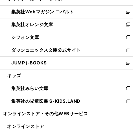
開
ウ
ン
ウ
集英社Webマガジン コバルト
く
で
ド
ィ
新
開
ウ
ン
し
集英社オレンジ文庫
く
で
ド
い
新
開
ウ
ウ
し
シフォン文庫
く
で
ィ
い
新
開
ン
ウ
し
ダッシュエックス文庫公式サイト
く
ド
ィ
い
新
ウ
ン
ウ
し
JUMP j-BOOKS
で
ド
ィ
い
新
開
ウ
ン
ウ
し
キッズ
く
で
ド
ィ
い
開
ウ
ン
ウ
集英社みらい文庫
く
で
ド
ィ
新
開
ウ
ン
し
集英社の児童図書 S-KIDS.LAND
く
で
ド
い
新
開
ウ
ウ
し
オンラインストア・
その他WEBサービス
く
で
ィ
い
開
ン
ウ
オンラインストア
く
ド
ィ