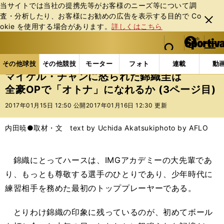
当サイトでは当社の提携先等がお客様のニーズ等について調
査・分析したり、お客様にお勧めの広告を表⽰する⽬的で Co
閉じ
okie を使⽤する場合があります。
詳しくはこちら
る
マイペ
web Sportiva (webスポルティーバ)
検索
メニュ
we
ー
その他球技の記事一覧
テニス
マイケル・チャンに怒
b
ジ
その他球技
その他競技
モーター
フォト
連載
動
ス
マイケル・チャンに怒られた錦織圭は
ポ
全豪OPで「オトナ」になれるか (3ページ目)
ル
テ
2017年01月15日 12:50 公開
2017年01月16日 12:30 更新
ィ
ー
内田暁●取材・文 text by Uchida Akatsuki
photo by AFLO
バ
錦織にとってハースは、IMGアカデミーの大先輩であ
り、もっとも尊敬する選手のひとりであり、少年時代に
練習相手を務めた最初のトッププレーヤーである。
とりわけ錦織の印象に残っているのが、初めてボール