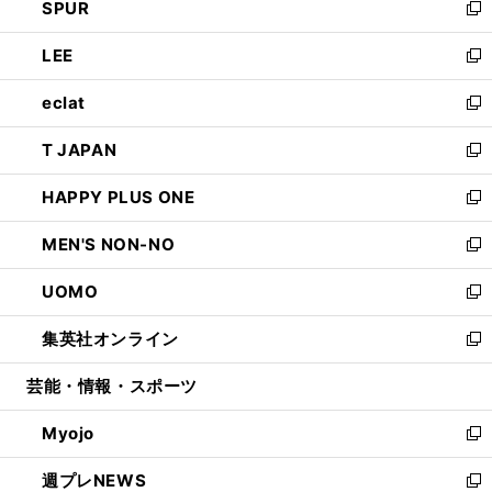
SPUR
で
ド
ィ
い
新
開
ウ
ン
ウ
し
LEE
く
で
ド
ィ
い
新
開
ウ
ン
ウ
し
eclat
く
で
ド
ィ
い
新
開
ウ
ン
ウ
し
T JAPAN
く
で
ド
ィ
い
新
開
ウ
ン
ウ
し
HAPPY PLUS ONE
く
で
ド
ィ
い
新
開
ウ
ン
ウ
し
MEN'S NON-NO
く
で
ド
ィ
い
新
開
ウ
ン
ウ
し
UOMO
く
で
ド
ィ
い
新
開
ウ
ン
ウ
し
集英社オンライン
く
で
ド
ィ
い
新
開
ウ
ン
ウ
し
芸能・情報・スポーツ
く
で
ド
ィ
い
開
ウ
ン
ウ
Myojo
く
で
ド
ィ
新
開
ウ
ン
し
週プレNEWS
く
で
ド
い
新