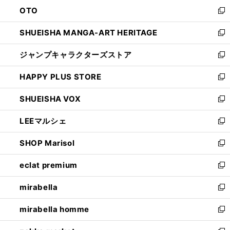
ウ
ン
OTO
で
ド
新
開
ウ
し
SHUEISHA MANGA-ART HERITAGE
く
で
い
新
開
ウ
し
ジャンプキャラクターズストア
く
ィ
い
新
ン
ウ
し
HAPPY PLUS STORE
ド
ィ
い
新
ウ
ン
ウ
し
SHUEISHA VOX
で
ド
ィ
い
新
開
ウ
ン
ウ
し
LEEマルシェ
く
で
ド
ィ
い
新
開
ウ
ン
ウ
し
SHOP Marisol
く
で
ド
ィ
い
新
開
ウ
ン
ウ
し
eclat premium
く
で
ド
ィ
い
新
開
ウ
ン
ウ
し
mirabella
く
で
ド
ィ
い
新
開
ウ
ン
ウ
し
mirabella homme
く
で
ド
ィ
い
新
開
ウ
ン
ウ
し