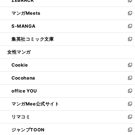
ZEBRACK
で
ド
ィ
い
新
開
ウ
ン
ウ
し
マンガMeets
く
で
ド
ィ
い
新
開
ウ
ン
ウ
し
S-MANGA
く
で
ド
ィ
い
新
開
ウ
ン
ウ
し
集英社コミック文庫
く
で
ド
ィ
い
新
開
ウ
ン
ウ
し
女性マンガ
く
で
ド
ィ
い
開
ウ
ン
ウ
Cookie
く
で
ド
ィ
新
開
ウ
ン
し
Cocohana
く
で
ド
い
新
開
ウ
ウ
し
office YOU
く
で
ィ
い
新
開
ン
ウ
し
マンガMee公式サイト
く
ド
ィ
い
新
ウ
ン
ウ
し
リマコミ
で
ド
ィ
い
新
開
ウ
ン
ウ
し
ジャンプTOON
く
で
ド
ィ
い
新