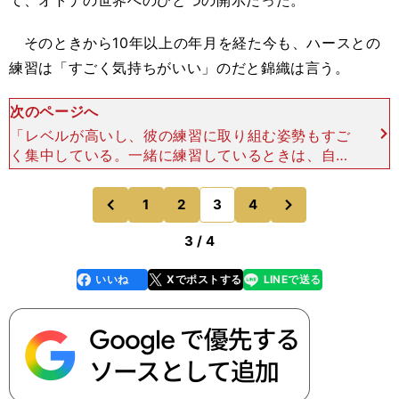
て、オトナの世界へのひとつの開示だった。
そのときから10年以上の年月を経た今も、ハースとの
練習は「すごく気持ちがいい」のだと錦織は言う。
次のページへ
「レベルが高いし、彼の練習に取り組む姿勢もすご
く集中している。一緒に練習しているときは、自分
も試合のような感覚で集中してできる」 全豪オー
プン会場のマーガレットコートでの練習を、錦織は
次
1
2
3
4
のページへ
のページへ
そう振り返った
前
3 / 4
いいね
Xでポストする
LINEで送る
line
faceboo
x
k