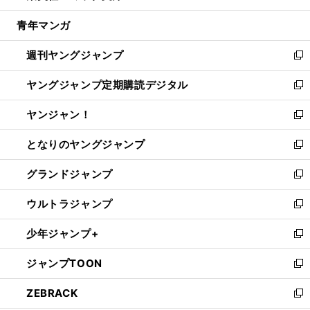
開
ウ
ン
ウ
し
青年マンガ
く
で
ド
ィ
い
開
ウ
ン
ウ
週刊ヤングジャンプ
く
で
ド
ィ
新
開
ウ
ン
し
ヤングジャンプ定期購読デジタル
く
で
ド
い
新
開
ウ
ウ
し
ヤンジャン！
く
で
ィ
い
新
開
ン
ウ
し
となりのヤングジャンプ
く
ド
ィ
い
新
ウ
ン
ウ
し
グランドジャンプ
で
ド
ィ
い
新
開
ウ
ン
ウ
し
ウルトラジャンプ
く
で
ド
ィ
い
新
開
ウ
ン
ウ
し
少年ジャンプ+
く
で
ド
ィ
い
新
開
ウ
ン
ウ
し
ジャンプTOON
く
で
ド
ィ
い
新
開
ウ
ン
ウ
し
ZEBRACK
く
で
ド
ィ
い
新
開
ウ
ン
ウ