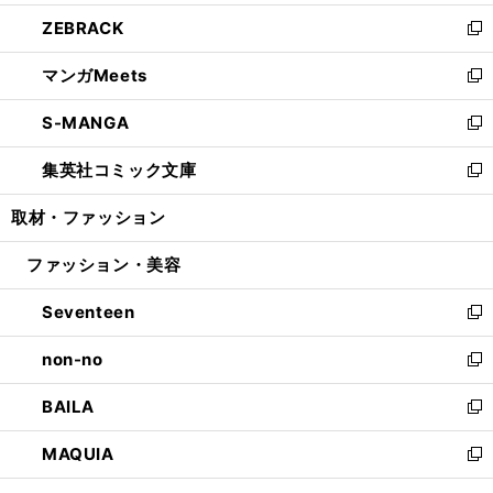
開
ウ
ン
ウ
し
ZEBRACK
く
で
ド
ィ
い
新
開
ウ
ン
ウ
し
マンガMeets
く
で
ド
ィ
い
新
開
ウ
ン
ウ
し
S-MANGA
く
で
ド
ィ
い
新
開
ウ
ン
ウ
し
集英社コミック文庫
く
で
ド
ィ
い
新
開
ウ
ン
ウ
し
取材・ファッション
く
で
ド
ィ
い
開
ウ
ン
ウ
ファッション・美容
く
で
ド
ィ
開
ウ
ン
Seventeen
く
で
ド
新
開
ウ
し
non-no
く
で
い
新
開
ウ
し
BAILA
く
ィ
い
新
ン
ウ
し
MAQUIA
ド
ィ
い
新
ウ
ン
ウ
し