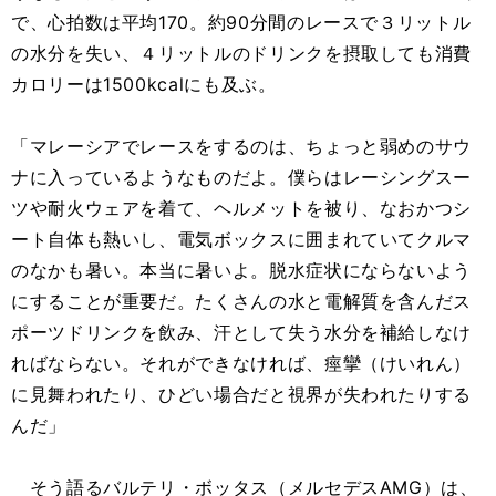
で、心拍数は平均170。約90分間のレースで３リットル
の水分を失い、４リットルのドリンクを摂取しても消費
カロリーは1500kcalにも及ぶ。
「マレーシアでレースをするのは、ちょっと弱めのサウ
ナに入っているようなものだよ。僕らはレーシングスー
ツや耐火ウェアを着て、ヘルメットを被り、なおかつシ
ート自体も熱いし、電気ボックスに囲まれていてクルマ
のなかも暑い。本当に暑いよ。脱水症状にならないよう
にすることが重要だ。たくさんの水と電解質を含んだス
ポーツドリンクを飲み、汗として失う水分を補給しなけ
ればならない。それができなければ、痙攣（けいれん）
に見舞われたり、ひどい場合だと視界が失われたりする
んだ」
そう語るバルテリ・ボッタス（メルセデスAMG）は、