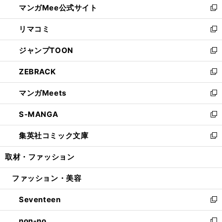
マンガMee公式サイト
く
ド
ィ
い
新
ウ
ン
ウ
し
リマコミ
で
ド
ィ
い
新
開
ウ
ン
ウ
し
ジャンプTOON
く
で
ド
ィ
い
新
開
ウ
ン
ウ
し
ZEBRACK
く
で
ド
ィ
い
新
開
ウ
ン
ウ
し
マンガMeets
く
で
ド
ィ
い
新
開
ウ
ン
ウ
し
S-MANGA
く
で
ド
ィ
い
新
開
ウ
ン
ウ
し
集英社コミック文庫
く
で
ド
ィ
い
新
開
ウ
ン
ウ
し
取材・ファッション
く
で
ド
ィ
い
開
ウ
ン
ウ
ファッション・美容
く
で
ド
ィ
開
ウ
ン
Seventeen
く
で
ド
新
開
ウ
し
non-no
く
で