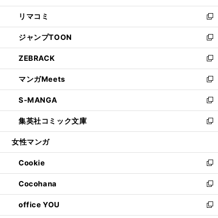
ウ
ン
ウ
し
リマコミ
で
ド
ィ
い
新
開
ウ
ン
ウ
し
ジャンプTOON
く
で
ド
ィ
い
新
開
ウ
ン
ウ
し
ZEBRACK
く
で
ド
ィ
い
新
開
ウ
ン
ウ
し
マンガMeets
く
で
ド
ィ
い
新
開
ウ
ン
ウ
し
S-MANGA
く
で
ド
ィ
い
新
開
ウ
ン
ウ
し
集英社コミック文庫
く
で
ド
ィ
い
新
開
ウ
ン
ウ
し
女性マンガ
く
で
ド
ィ
い
開
ウ
ン
ウ
Cookie
く
で
ド
ィ
新
開
ウ
ン
し
Cocohana
く
で
ド
い
新
開
ウ
ウ
し
office YOU
く
で
ィ
い
新
開
ン
ウ
し