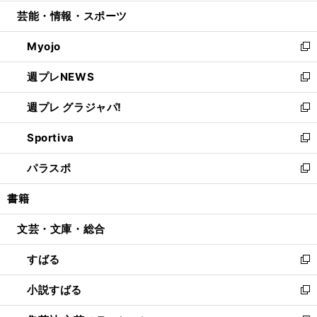
開
ウ
ン
ウ
し
芸能・情報・スポーツ
く
で
ド
ィ
い
開
ウ
ン
ウ
Myojo
く
で
ド
ィ
新
開
ウ
ン
し
週プレNEWS
く
で
ド
い
新
開
ウ
ウ
し
週プレ グラジャパ!
く
で
ィ
い
新
開
ン
ウ
し
Sportiva
く
ド
ィ
い
新
ウ
ン
ウ
し
パラスポ
で
ド
ィ
い
新
開
ウ
ン
ウ
し
書籍
く
で
ド
ィ
い
開
ウ
ン
ウ
文芸・文庫・総合
く
で
ド
ィ
開
ウ
ン
すばる
く
で
ド
新
開
ウ
し
小説すばる
く
で
い
新
開
ウ
し