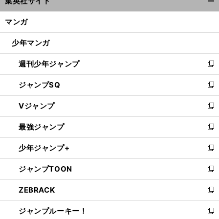
集英社サイト
ィ
開
ン
く/
マンガ
ド
閉
ウ
じ
少年マンガ
で
る
開
週刊少年ジャンプ
く
新
し
ジャンプSQ
い
新
ウ
し
Vジャンプ
ィ
い
新
ン
ウ
し
最強ジャンプ
ド
ィ
い
新
ウ
ン
ウ
し
少年ジャンプ+
で
ド
ィ
い
新
開
ウ
ン
ウ
し
ジャンプTOON
く
で
ド
ィ
い
新
開
ウ
ン
ウ
し
ZEBRACK
く
で
ド
ィ
い
新
開
ウ
ン
ウ
し
ジャンプルーキー！
く
で
ド
ィ
い
新