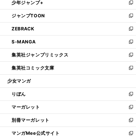
少年ジャンプ+
く
で
ド
ィ
い
新
開
ウ
ン
ウ
し
ジャンプTOON
く
で
ド
ィ
い
新
開
ウ
ン
ウ
し
ZEBRACK
く
で
ド
ィ
い
新
開
ウ
ン
ウ
し
S-MANGA
く
で
ド
ィ
い
新
開
ウ
ン
ウ
し
集英社ジャンプリミックス
く
で
ド
ィ
い
新
開
ウ
ン
ウ
し
集英社コミック文庫
く
で
ド
ィ
い
新
開
ウ
ン
ウ
し
少女マンガ
く
で
ド
ィ
い
開
ウ
ン
ウ
りぼん
く
で
ド
ィ
新
開
ウ
ン
し
マーガレット
く
で
ド
い
新
開
ウ
ウ
し
別冊マーガレット
く
で
ィ
い
新
開
ン
ウ
し
マンガMee公式サイト
く
ド
ィ
い
新