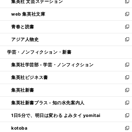
集英社 文芸ステーション
く
ィ
い
新
ン
ウ
し
web 集英社文庫
ド
ィ
い
新
ウ
ン
ウ
し
青春と読書
で
ド
ィ
い
新
開
ウ
ン
ウ
し
アジア人物史
く
で
ド
ィ
い
新
開
ウ
ン
ウ
し
学芸・ノンフィクション・新書
く
で
ド
ィ
い
開
ウ
ン
ウ
集英社学芸部 - 学芸・ノンフィクション
く
で
ド
ィ
新
開
ウ
ン
し
集英社ビジネス書
く
で
ド
い
新
開
ウ
ウ
し
集英社新書
く
で
ィ
い
新
開
ン
ウ
し
集英社新書プラス - 知の水先案内人
く
ド
ィ
い
新
ウ
ン
ウ
し
1日5分で、明日は変わる よみタイ yomitai
で
ド
ィ
い
新
開
ウ
ン
ウ
し
kotoba
く
で
ド
ィ
い
新