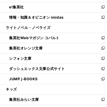
開
ウ
ン
ウ
し
e!集英社
く
で
ド
ィ
い
新
開
ウ
ン
ウ
し
情報・知識＆オピニオン imidas
く
で
ド
ィ
い
新
開
ウ
ン
ウ
し
ライトノベル・ノベライズ
く
で
ド
ィ
い
開
ウ
ン
ウ
集英社Webマガジン コバルト
く
で
ド
ィ
新
開
ウ
ン
し
集英社オレンジ文庫
く
で
ド
い
新
開
ウ
ウ
し
シフォン文庫
く
で
ィ
い
新
開
ン
ウ
し
ダッシュエックス文庫公式サイト
く
ド
ィ
い
新
ウ
ン
ウ
し
JUMP j-BOOKS
で
ド
ィ
い
新
開
ウ
ン
ウ
し
キッズ
く
で
ド
ィ
い
開
ウ
ン
ウ
集英社みらい文庫
く
で
ド
ィ
新
開
ウ
ン
し