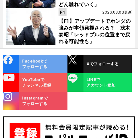
どん離れていく」
F1
2026.08.03更新
【F1】アップデートでホンダの
強みが本領発揮される？ 浅木
泰昭「レッドブルの位置まで戻
れる可能性も」
cebo
X
Facebookで
Xでフォローする
ok
フォローする
uTube
LINE
YouTubeで
LINEで
チャンネル登録
アカウント追加
stagra
Instagramで
m
フォローする