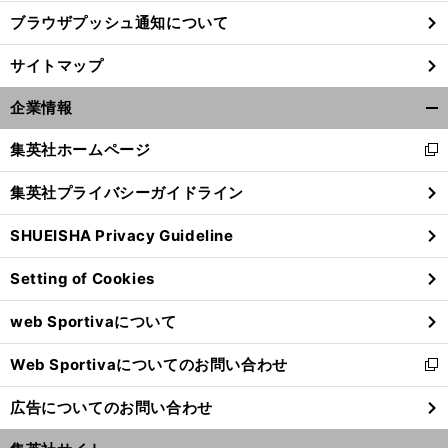
ブラウザプッシュ通知について
サイトマップ
企業情報
開
く/
集英社ホームページ
新
閉
し
じ
集英社プライバシーガイドライン
い
る
ウ
SHUEISHA Privacy Guideline
ィ
ン
前
Setting of Cookies
ド
へ
ウ
web Sportivaについて
で
開
Web Sportivaについてのお問い合わせ
く
新
し
広告についてのお問い合わせ
い
ウ