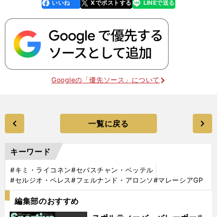
いいね
Xでポストする
LINEで送る
line
faceboo
x
k
Googleの「優先ソース」について
一覧に戻る
キーワード
#キミ・ライコネン
#セバスチャン・ベッテル
#セルジオ・ペレス
#フェルナンド・アロンソ
#マレーシアGP
編集部のおすすめ