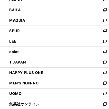
い
新
開
ウ
し
BAILA
く
ィ
い
新
ン
ウ
し
MAQUIA
ド
ィ
い
新
ウ
ン
ウ
し
SPUR
で
ド
ィ
い
新
開
ウ
ン
ウ
し
LEE
く
で
ド
ィ
い
新
開
ウ
ン
ウ
し
eclat
く
で
ド
ィ
い
新
開
ウ
ン
ウ
し
T JAPAN
く
で
ド
ィ
い
新
開
ウ
ン
ウ
し
HAPPY PLUS ONE
く
で
ド
ィ
い
新
開
ウ
ン
ウ
し
MEN'S NON-NO
く
で
ド
ィ
い
新
開
ウ
ン
ウ
し
UOMO
く
で
ド
ィ
い
新
開
ウ
ン
ウ
し
集英社オンライン
く
で
ド
ィ
い
新