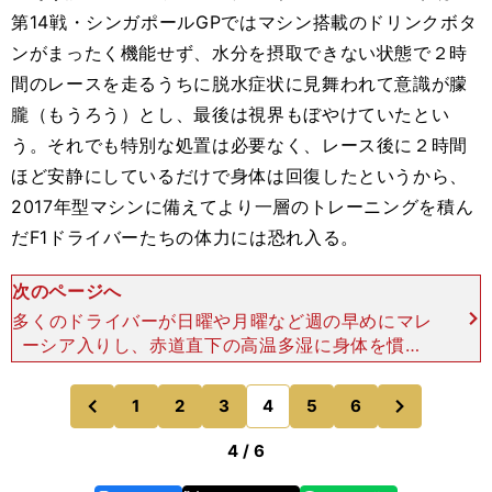
第14戦・シンガポールGPではマシン搭載のドリンクボタ
ンがまったく機能せず、水分を摂取できない状態で２時
間のレースを走るうちに脱水症状に見舞われて意識が朦
朧（もうろう）とし、最後は視界もぼやけていたとい
う。それでも特別な処置は必要なく、レース後に２時間
ほど安静にしているだけで身体は回復したというから、
2017年型マシンに備えてより一層のトレーニングを積ん
だF1ドライバーたちの体力には恐れ入る。
次のページへ
多くのドライバーが日曜や月曜など週の早めにマレ
ーシア入りし、赤道直下の高温多湿に身体を慣ら
す。シンガポールGPの後はそのまま東南アジアに
とどまり、バリ島やプーケット島などでバカンスを
次
1
2
3
4
5
6
のページへ
のページへ
兼ねてトレーニング
前
4 / 6