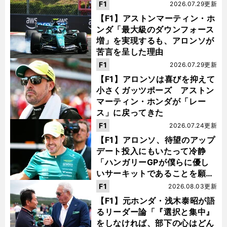
F1
2026.07.29更新
【F1】アストンマーティン・ホ
ンダ「最大級のダウンフォース
増」を実現するも、アロンソが
苦言を呈した理由
F1
2026.07.29更新
【F1】アロンソは喜びを抑えて
小さくガッツポーズ アストン
マーティン・ホンダが「レー
ス」に戻ってきた
F1
2026.07.24更新
【F1】アロンソ、待望のアップ
デート投入にもいたって冷静
「ハンガリーGPが僕らに優し
いサーキットであることを願
う」
F1
2026.08.03更新
【F1】元ホンダ・浅木泰昭が語
るリーダー論「『選択と集中』
をしなければ、部下の心はどん