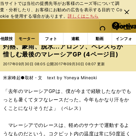
当サイトでは当社の提携先等がお客様のニーズ等について調
査・分析したり、お客様にお勧めの広告を表⽰する⽬的で Co
閉じ
okie を使⽤する場合があります。
詳しくはこちら
る
マイペ
web Sportiva (webスポルティーバ)
検索
メニュ
we
ー
モーターの記事一覧
モーター
F1
灼熱、豪雨、脱
b
ジ
の他競技
モーター
フォト
連載
動画
インフォ
ス
灼熱、豪雨、脱水...アロンソ、ペレスらが
ポ
惜しむ最後のマレーシアGP (4ページ目)
ル
テ
2017年09月30日 08:05 公開
2017年09月30日 08:07 更新
ィ
ー
米家峰起●取材・文 text by Yoneya Mineoki
バ
「去年のマレーシアGPは、僕が今まで経験したなかでも
っとも暑くてタフなレースだった。今年もかなり汗をか
くことになりそうだよ」（ペレス）
マレーシアでのレースは、軽めのサウナで運動するよ
うなものだという。コクピット内の温度は常に50度近く