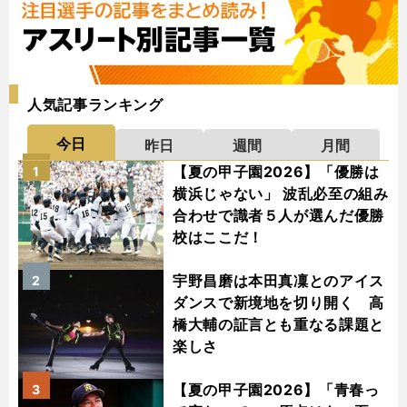
人気記事ランキング
今日
昨日
週間
月間
【夏の甲子園2026】「優勝は
1
横浜じゃない」 波乱必至の組み
合わせで識者５人が選んだ優勝
校はここだ！
宇野昌磨は本田真凜とのアイス
2
ダンスで新境地を切り開く 高
橋大輔の証言とも重なる課題と
楽しさ
【夏の甲子園2026】「青春っ
3