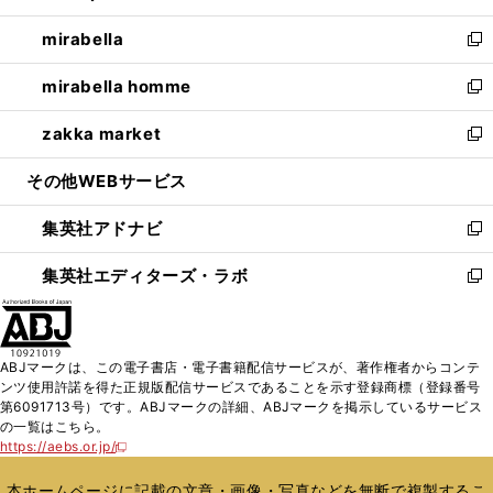
開
ウ
ン
ウ
し
mirabella
く
で
ド
ィ
い
新
開
ウ
ン
ウ
し
mirabella homme
く
で
ド
ィ
い
新
開
ウ
ン
ウ
し
zakka market
く
で
ド
ィ
い
新
開
ウ
ン
ウ
し
その他WEBサービス
く
で
ド
ィ
い
開
ウ
ン
ウ
集英社アドナビ
く
で
ド
ィ
新
開
ウ
ン
し
集英社エディターズ・ラボ
く
で
ド
い
新
開
ウ
ウ
し
く
で
ィ
い
開
ン
ウ
ABJマークは、この電子書店・電子書籍配信サービスが、著作権者からコンテ
く
ド
ィ
ンツ使用許諾を得た正規版配信サービスであることを示す登録商標（登録番号
ウ
ン
第6091713号）です。ABJマークの詳細、ABJマークを掲示しているサービス
で
ド
の一覧はこちら。
開
ウ
https://aebs.or.jp/
新
く
で
し
い
開
本ホームページに記載の文章・画像・写真などを無断で複製するこ