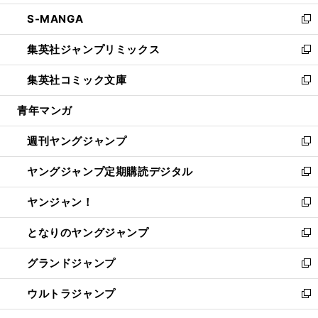
開
ウ
ン
ウ
し
S-MANGA
く
で
ド
ィ
い
新
開
ウ
ン
ウ
し
集英社ジャンプリミックス
く
で
ド
ィ
い
新
開
ウ
ン
ウ
し
集英社コミック文庫
く
で
ド
ィ
い
新
開
ウ
ン
ウ
し
青年マンガ
く
で
ド
ィ
い
開
ウ
ン
ウ
週刊ヤングジャンプ
く
で
ド
ィ
新
開
ウ
ン
し
ヤングジャンプ定期購読デジタル
く
で
ド
い
新
開
ウ
ウ
し
ヤンジャン！
く
で
ィ
い
新
開
ン
ウ
し
となりのヤングジャンプ
く
ド
ィ
い
新
ウ
ン
ウ
し
グランドジャンプ
で
ド
ィ
い
新
開
ウ
ン
ウ
し
ウルトラジャンプ
く
で
ド
ィ
い
新
開
ウ
ン
ウ
し