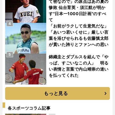
て密なので」の原点はあの夏の
惨敗 仙台育英・須江航が明か
す"日本一1000日計画"のすべ
て
4
「お前がラクして生意気だな」
「あいつ若いくせに」厳しい言
葉を浴びせられるも佐藤慎太郎
が貫いた誇りとファンへの思い
5
錦織圭とダブルスを組んで「や
っぱ、すごいなこの人」 明る
い表情と言葉で内山靖崇の迷い
を払ってくれた
もっと見る
各スポーツコラム記事