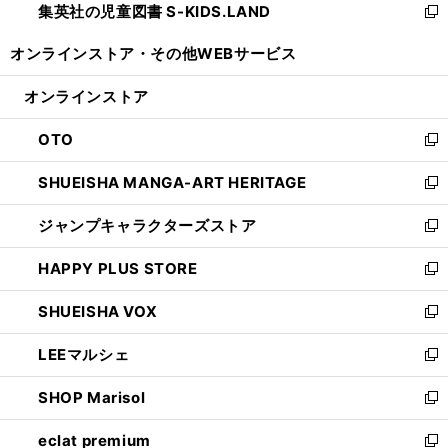
集英社の児童図書 S-KIDS.LAND
く
で
ド
い
新
開
ウ
ウ
し
オンラインストア・
その他WEBサービス
く
で
ィ
い
開
ン
ウ
オンラインストア
く
ド
ィ
ウ
ン
OTO
で
ド
新
開
ウ
し
SHUEISHA MANGA-ART HERITAGE
く
で
い
新
開
ウ
し
ジャンプキャラクターズストア
く
ィ
い
新
ン
ウ
し
HAPPY PLUS STORE
ド
ィ
い
新
ウ
ン
ウ
し
SHUEISHA VOX
で
ド
ィ
い
新
開
ウ
ン
ウ
し
LEEマルシェ
く
で
ド
ィ
い
新
開
ウ
ン
ウ
し
SHOP Marisol
く
で
ド
ィ
い
新
開
ウ
ン
ウ
し
eclat premium
く
で
ド
ィ
い
新