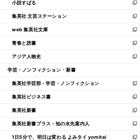
小説すばる
く
で
い
新
開
ウ
し
集英社 文芸ステーション
く
ィ
い
新
ン
ウ
し
web 集英社文庫
ド
ィ
い
新
ウ
ン
ウ
し
青春と読書
で
ド
ィ
い
新
開
ウ
ン
ウ
し
アジア人物史
く
で
ド
ィ
い
新
開
ウ
ン
ウ
し
学芸・ノンフィクション・新書
く
で
ド
ィ
い
開
ウ
ン
ウ
集英社学芸部 - 学芸・ノンフィクション
く
で
ド
ィ
新
開
ウ
ン
し
集英社ビジネス書
く
で
ド
い
新
開
ウ
ウ
し
集英社新書
く
で
ィ
い
新
開
ン
ウ
し
集英社新書プラス - 知の水先案内人
く
ド
ィ
い
新
ウ
ン
ウ
し
1日5分で、明日は変わる よみタイ yomitai
で
ド
ィ
い
新