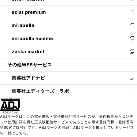
新
開
ウ
ン
ウ
し
eclat premium
く
で
ド
ィ
い
新
開
ウ
ン
ウ
し
mirabella
く
で
ド
ィ
い
新
開
ウ
ン
ウ
し
mirabella homme
く
で
ド
ィ
い
新
開
ウ
ン
ウ
し
zakka market
く
で
ド
ィ
い
新
開
ウ
ン
ウ
し
その他WEBサービス
く
で
ド
ィ
い
開
ウ
ン
ウ
集英社アドナビ
く
で
ド
ィ
新
開
ウ
ン
し
集英社エディターズ・ラボ
く
で
ド
い
新
開
ウ
ウ
し
く
で
ィ
い
開
ン
ウ
ABJマークは、この電子書店・電子書籍配信サービスが、著作権者からコンテ
く
ド
ィ
ンツ使用許諾を得た正規版配信サービスであることを示す登録商標（登録番号
ウ
ン
第6091713号）です。ABJマークの詳細、ABJマークを掲示しているサービス
で
ド
の一覧はこちら。
開