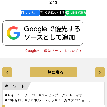
2 / 3
いいね
Xでポストする
LINEで送る
line
faceboo
x
k
Googleの「優先ソース」について
一覧に戻る
キーワード
#サイモン・クーパー
#ジョゼップ・グアルディオラ
#バルセロナ
#リオネル・メッシ
#リーガエスパニョーラ