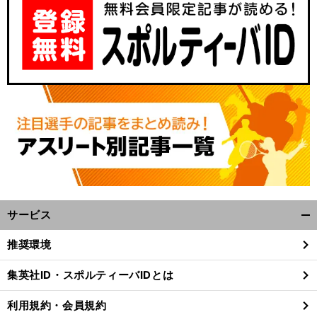
サービス
開
く/
推奨環境
閉
じ
集英社ID・スポルティーバIDとは
る
利用規約・会員規約