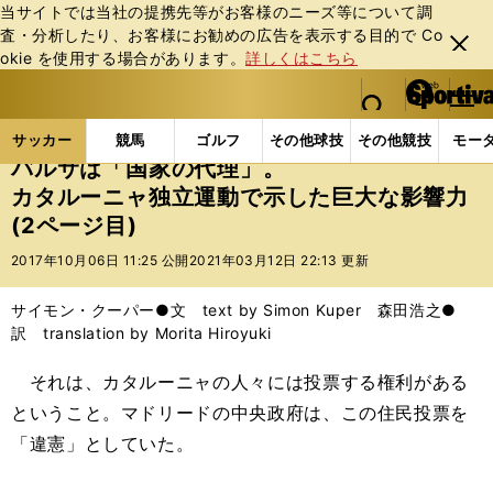
当サイトでは当社の提携先等がお客様のニーズ等について調
査・分析したり、お客様にお勧めの広告を表⽰する⽬的で Co
閉じ
okie を使⽤する場合があります。
詳しくはこちら
る
マイペ
web Sportiva (webスポルティーバ)
検索
メニュ
we
ー
サッカーの記事一覧
海外サッカー
サイモン・クー
b
ジ
サッカー
競馬
ゴルフ
その他球技
その他競技
モー
ス
バルサは「国家の代理」。
ポ
カタルーニャ独立運動で示した巨大な影響力
ル
(2ページ目)
テ
ィ
2017年10月06日 11:25 公開
2021年03月12日 22:13 更新
ー
バ
サイモン・クーパー●文 text by Simon Kuper 森田浩之●
訳 translation by Morita Hiroyuki
それは、カタルーニャの人々には投票する権利がある
ということ。マドリードの中央政府は、この住民投票を
「違憲」としていた。