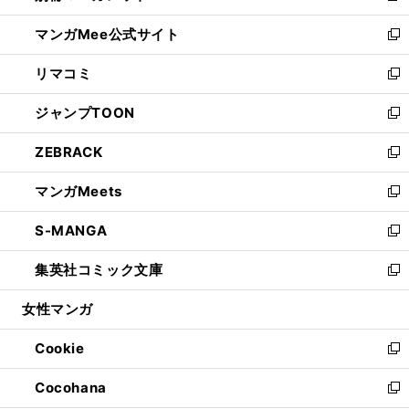
開
ン
ウ
し
マンガMee公式サイト
く
ド
ィ
い
新
ウ
ン
ウ
し
リマコミ
で
ド
ィ
い
新
開
ウ
ン
ウ
し
ジャンプTOON
く
で
ド
ィ
い
新
開
ウ
ン
ウ
し
ZEBRACK
く
で
ド
ィ
い
新
開
ウ
ン
ウ
し
マンガMeets
く
で
ド
ィ
い
新
開
ウ
ン
ウ
し
S-MANGA
く
で
ド
ィ
い
新
開
ウ
ン
ウ
し
集英社コミック文庫
く
で
ド
ィ
い
新
開
ウ
ン
ウ
し
女性マンガ
く
で
ド
ィ
い
開
ウ
ン
ウ
Cookie
く
で
ド
ィ
新
開
ウ
ン
し
Cocohana
く
で
ド
い
新
開
ウ