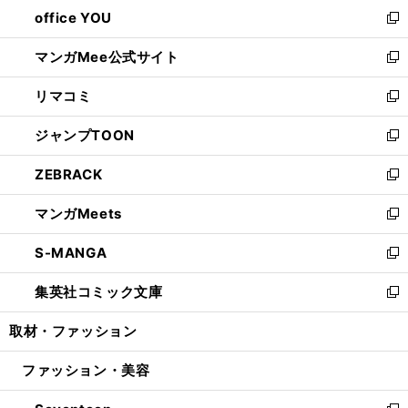
ウ
し
office YOU
く
で
ィ
い
新
開
ン
ウ
し
マンガMee公式サイト
く
ド
ィ
い
新
ウ
ン
ウ
し
リマコミ
で
ド
ィ
い
新
開
ウ
ン
ウ
し
ジャンプTOON
く
で
ド
ィ
い
新
開
ウ
ン
ウ
し
ZEBRACK
く
で
ド
ィ
い
新
開
ウ
ン
ウ
し
マンガMeets
く
で
ド
ィ
い
新
開
ウ
ン
ウ
し
S-MANGA
く
で
ド
ィ
い
新
開
ウ
ン
ウ
し
集英社コミック文庫
く
で
ド
ィ
い
新
開
ウ
ン
ウ
し
取材・ファッション
く
で
ド
ィ
い
開
ウ
ン
ウ
ファッション・美容
く
で
ド
ィ
開
ウ
ン