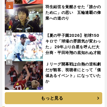
羽生結弦を覚醒させた「誰かの
3
ために」の思い 五輪連覇の偉
業への道のり
4
【夏の甲子園2026】初球150
キロで「球場の雰囲気が変わっ
た」 29年ぶり白星を呼んだ大
分商・平田玲翔の底知れぬ才能
5
Ｊリーグ開幕戦は白熱の逆転劇
だが観客、視聴者にとって「価
値あるイベント」になっていた
か
もっと見る