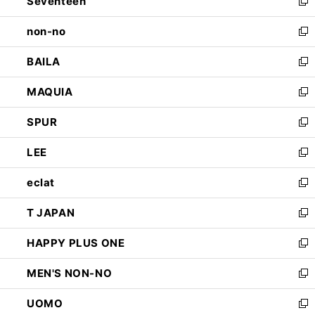
Seventeen
く
で
ド
新
開
ウ
し
non-no
く
で
い
新
開
ウ
し
BAILA
く
ィ
い
新
ン
ウ
し
MAQUIA
ド
ィ
い
新
ウ
ン
ウ
し
SPUR
で
ド
ィ
い
新
開
ウ
ン
ウ
し
LEE
く
で
ド
ィ
い
新
開
ウ
ン
ウ
し
eclat
く
で
ド
ィ
い
新
開
ウ
ン
ウ
し
T JAPAN
く
で
ド
ィ
い
新
開
ウ
ン
ウ
し
HAPPY PLUS ONE
く
で
ド
ィ
い
新
開
ウ
ン
ウ
し
MEN'S NON-NO
く
で
ド
ィ
い
新
開
ウ
ン
ウ
し
UOMO
く
で
ド
ィ
い
新