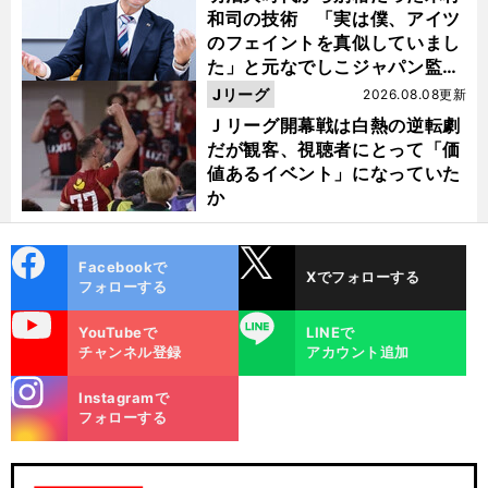
和司の技術 「実は僕、アイツ
のフェイントを真似していまし
た」と元なでしこジャパン監
督・佐々木則夫
Jリーグ
2026.08.08更新
Ｊリーグ開幕戦は白熱の逆転劇
だが観客、視聴者にとって「価
値あるイベント」になっていた
か
cebo
X
Facebookで
Xでフォローする
ok
フォローする
uTube
LINE
YouTubeで
LINEで
チャンネル登録
アカウント追加
stagra
Instagramで
m
フォローする