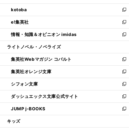
開
ウ
ン
ウ
し
kotoba
く
で
ド
ィ
い
新
開
ウ
ン
ウ
し
e!集英社
く
で
ド
ィ
い
新
開
ウ
ン
ウ
し
情報・知識＆オピニオン imidas
く
で
ド
ィ
い
新
開
ウ
ン
ウ
し
ライトノベル・ノベライズ
く
で
ド
ィ
い
開
ウ
ン
ウ
集英社Webマガジン コバルト
く
で
ド
ィ
新
開
ウ
ン
し
集英社オレンジ文庫
く
で
ド
い
新
開
ウ
ウ
し
シフォン文庫
く
で
ィ
い
新
開
ン
ウ
し
ダッシュエックス文庫公式サイト
く
ド
ィ
い
新
ウ
ン
ウ
し
JUMP j-BOOKS
で
ド
ィ
い
新
開
ウ
ン
ウ
し
キッズ
く
で
ド
ィ
い
開
ウ
ン
ウ