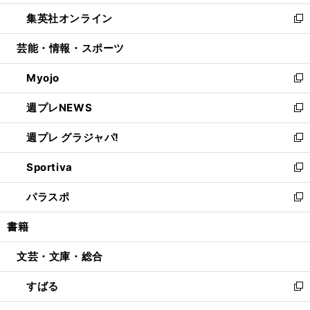
開
ウ
ン
ウ
し
集英社オンライン
く
で
ド
ィ
い
新
開
ウ
ン
ウ
し
芸能・情報・スポーツ
く
で
ド
ィ
い
開
ウ
ン
ウ
Myojo
く
で
ド
ィ
新
開
ウ
ン
し
週プレNEWS
く
で
ド
い
新
開
ウ
ウ
し
週プレ グラジャパ!
く
で
ィ
い
新
開
ン
ウ
し
Sportiva
く
ド
ィ
い
新
ウ
ン
ウ
し
パラスポ
で
ド
ィ
い
新
開
ウ
ン
ウ
し
書籍
く
で
ド
ィ
い
開
ウ
ン
ウ
文芸・文庫・総合
く
で
ド
ィ
開
ウ
ン
すばる
く
で
ド
新
開
ウ
し