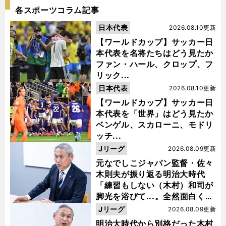
各スポーツコラム記事
日本代表
2026.08.10更新
【ワールドカップ】サッカー日
本代表を名将たちはどう見たか
ファン・ハール、クロップ、フ
リック...
日本代表
2026.08.10更新
【ワールドカップ】サッカー日
本代表を「世界」はどう見たか
ベンゲル、スカローニ、モドリ
ッチ...
Jリーグ
2026.08.09更新
元なでしこジャパン監督・佐々
木則夫が振り返る明治大時代
「練習もしない（木村）和司が
脚光を浴びて...。全然面白くな
い４年間でした」
Jリーグ
2026.08.09更新
明治大時代から別格だった木村