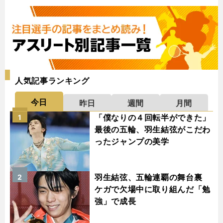
人気記事ランキング
今日
昨日
週間
月間
「僕なりの４回転半ができた」
1
最後の五輪、羽生結弦がこだわ
ったジャンプの美学
羽生結弦、五輪連覇の舞台裏
2
ケガで欠場中に取り組んだ「勉
強」で成長