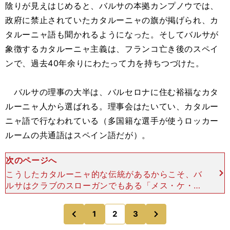
陰りが見えはじめると、バルサの本拠カンプノウでは、
政府に禁止されていたカタルーニャの旗が掲げられ、カ
タルーニャ語も聞かれるようになった。そしてバルサが
象徴するカタルーニャ主義は、フランコ亡き後のスペイ
ンで、過去40年余りにわたって力を持ちつづけた。
バルサの理事の大半は、バルセロナに住む裕福なカタ
ルーニャ人から選ばれる。理事会はたいてい、カタルー
ニャ語で行なわれている（多国籍な選手が使うロッカー
ルームの共通語はスペイン語だが）。
次のページへ
こうしたカタルーニャ的な伝統があるからこそ、バ
ルサはクラブのスローガンでもある「メス・ケ・ウ
ン・クルブ（フットボールクラブ以上の存在）」で
いられる。 バルサがカタルーニャ主義の非常に影
次
1
2
3
のページへ
のページへ
響力のある象徴に
前