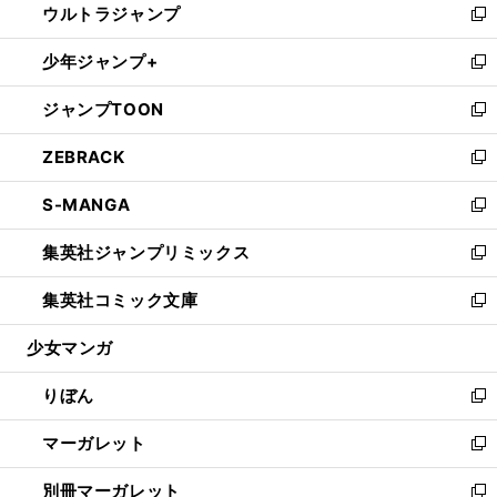
ウルトラジャンプ
く
で
ド
ィ
い
新
開
ウ
ン
ウ
し
少年ジャンプ+
く
で
ド
ィ
い
新
開
ウ
ン
ウ
し
ジャンプTOON
く
で
ド
ィ
い
新
開
ウ
ン
ウ
し
ZEBRACK
く
で
ド
ィ
い
新
開
ウ
ン
ウ
し
S-MANGA
く
で
ド
ィ
い
新
開
ウ
ン
ウ
し
集英社ジャンプリミックス
く
で
ド
ィ
い
新
開
ウ
ン
ウ
し
集英社コミック文庫
く
で
ド
ィ
い
新
開
ウ
ン
ウ
し
少女マンガ
く
で
ド
ィ
い
開
ウ
ン
ウ
りぼん
く
で
ド
ィ
新
開
ウ
ン
し
マーガレット
く
で
ド
い
新
開
ウ
ウ
し
別冊マーガレット
く
で
ィ
い
新