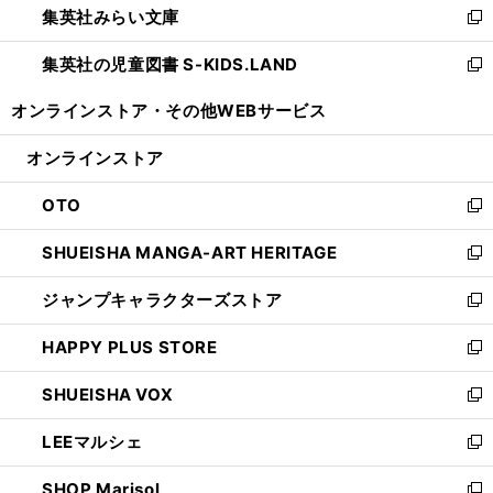
集英社みらい文庫
く
で
ド
ィ
新
開
ウ
ン
し
集英社の児童図書 S-KIDS.LAND
く
で
ド
い
新
開
ウ
ウ
し
オンラインストア・
その他WEBサービス
く
で
ィ
い
開
ン
ウ
オンラインストア
く
ド
ィ
ウ
ン
OTO
で
ド
新
開
ウ
し
SHUEISHA MANGA-ART HERITAGE
く
で
い
新
開
ウ
し
ジャンプキャラクターズストア
く
ィ
い
新
ン
ウ
し
HAPPY PLUS STORE
ド
ィ
い
新
ウ
ン
ウ
し
SHUEISHA VOX
で
ド
ィ
い
新
開
ウ
ン
ウ
し
LEEマルシェ
く
で
ド
ィ
い
新
開
ウ
ン
ウ
し
SHOP Marisol
く
で
ド
ィ
い