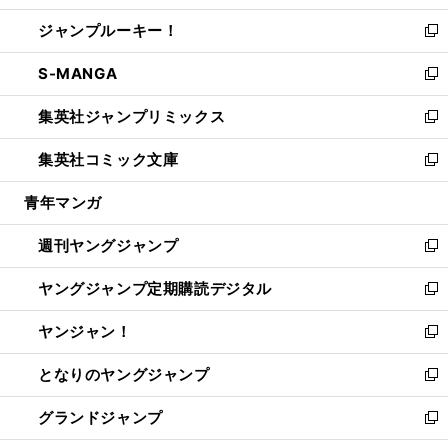
開
ウ
ン
ウ
し
ジャンプルーキー！
く
で
ド
ィ
い
新
開
ウ
ン
ウ
し
S-MANGA
く
で
ド
ィ
い
新
開
ウ
ン
ウ
し
集英社ジャンプリミックス
く
で
ド
ィ
い
新
開
ウ
ン
ウ
し
集英社コミック文庫
く
で
ド
ィ
い
新
開
ウ
ン
ウ
し
青年マンガ
く
で
ド
ィ
い
開
ウ
ン
ウ
週刊ヤングジャンプ
く
で
ド
ィ
新
開
ウ
ン
し
ヤングジャンプ定期購読デジタル
く
で
ド
い
新
開
ウ
ウ
し
ヤンジャン！
く
で
ィ
い
新
開
ン
ウ
し
となりのヤングジャンプ
く
ド
ィ
い
新
ウ
ン
ウ
し
グランドジャンプ
で
ド
ィ
い
新
開
ウ
ン
ウ
し