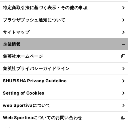
特定商取引法に基づく表示・その他の事項
ブラウザプッシュ通知について
サイトマップ
企業情報
開
く/
集英社ホームページ
新
閉
し
じ
集英社プライバシーガイドライン
い
る
ウ
SHUEISHA Privacy Guideline
ィ
前
ン
へ
Setting of Cookies
ド
ウ
web Sportivaについて
で
開
Web Sportivaについてのお問い合わせ
く
新
し