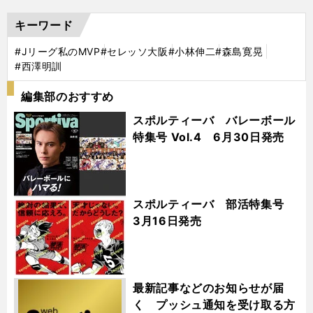
キーワード
#Jリーグ私のMVP
#セレッソ大阪
#小林伸二
#森島寛晃
#西澤明訓
編集部のおすすめ
スポルティーバ バレーボール
特集号 Vol.4 6月30日発売
スポルティーバ 部活特集号
3月16日発売
最新記事などのお知らせが届
く プッシュ通知を受け取る方