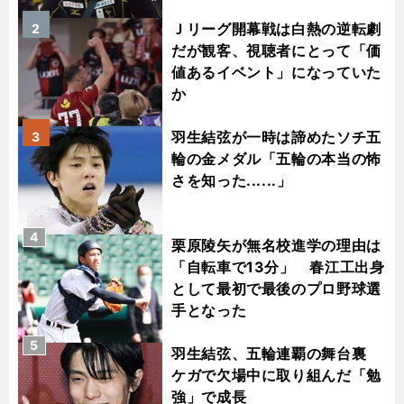
Ｊリーグ開幕戦は白熱の逆転劇
2
だが観客、視聴者にとって「価
値あるイベント」になっていた
か
羽生結弦が一時は諦めたソチ五
3
輪の金メダル「五輪の本当の怖
さを知った......」
4
栗原陵矢が無名校進学の理由は
「自転車で13分」 春江工出身
として最初で最後のプロ野球選
手となった
5
羽生結弦、五輪連覇の舞台裏
ケガで欠場中に取り組んだ「勉
強」で成長