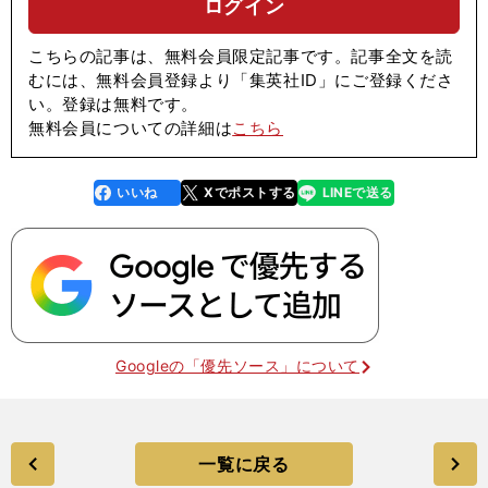
ログイン
こちらの記事は、無料会員限定記事です。記事全文を読
むには、無料会員登録より「集英社ID」にご登録くださ
い。登録は無料です。
無料会員についての詳細は
こちら
いいね
Xでポストする
LINEで送る
line
faceboo
x
k
Googleの「優先ソース」について
一覧に戻る