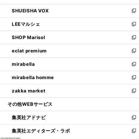
ウ
ン
ウ
し
SHUEISHA VOX
で
ド
ィ
い
新
開
ウ
ン
ウ
し
LEEマルシェ
く
で
ド
ィ
い
新
開
ウ
ン
ウ
し
SHOP Marisol
く
で
ド
ィ
い
新
開
ウ
ン
ウ
し
eclat premium
く
で
ド
ィ
い
新
開
ウ
ン
ウ
し
mirabella
く
で
ド
ィ
い
新
開
ウ
ン
ウ
し
mirabella homme
く
で
ド
ィ
い
新
開
ウ
ン
ウ
し
zakka market
く
で
ド
ィ
い
新
開
ウ
ン
ウ
し
その他WEBサービス
く
で
ド
ィ
い
開
ウ
ン
ウ
集英社アドナビ
く
で
ド
ィ
新
開
ウ
ン
し
集英社エディターズ・ラボ
く
で
ド
い
新
開
ウ
ウ
し