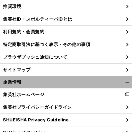
く/
推奨環境
閉
じ
集英社ID・スポルティーバIDとは
る
利用規約・会員規約
特定商取引法に基づく表示・その他の事項
ブラウザプッシュ通知について
サイトマップ
企業情報
開
く/
集英社ホームページ
新
閉
し
じ
集英社プライバシーガイドライン
い
る
ウ
SHUEISHA Privacy Guideline
ィ
ン