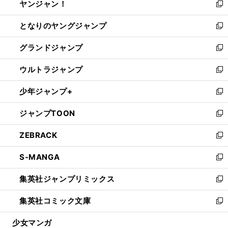
ヤンジャン！
く
で
ィ
い
新
開
ン
ウ
し
となりのヤングジャンプ
く
ド
ィ
い
新
ウ
ン
ウ
し
グランドジャンプ
で
ド
ィ
い
新
開
ウ
ン
ウ
し
ウルトラジャンプ
く
で
ド
ィ
い
新
開
ウ
ン
ウ
し
少年ジャンプ+
く
で
ド
ィ
い
新
開
ウ
ン
ウ
し
ジャンプTOON
く
で
ド
ィ
い
新
開
ウ
ン
ウ
し
ZEBRACK
く
で
ド
ィ
い
新
開
ウ
ン
ウ
し
S-MANGA
く
で
ド
ィ
い
新
開
ウ
ン
ウ
し
集英社ジャンプリミックス
く
で
ド
ィ
い
新
開
ウ
ン
ウ
し
集英社コミック文庫
く
で
ド
ィ
い
新
開
ウ
ン
ウ
し
少女マンガ
く
で
ド
ィ
い