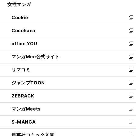
女性マンガ
く
で
ド
ィ
い
開
ウ
ン
ウ
Cookie
く
で
ド
ィ
新
開
ウ
ン
し
Cocohana
く
で
ド
い
新
開
ウ
ウ
し
office YOU
く
で
ィ
い
新
開
ン
ウ
し
マンガMee公式サイト
く
ド
ィ
い
新
ウ
ン
ウ
し
リマコミ
で
ド
ィ
い
新
開
ウ
ン
ウ
し
ジャンプTOON
く
で
ド
ィ
い
新
開
ウ
ン
ウ
し
ZEBRACK
く
で
ド
ィ
い
新
開
ウ
ン
ウ
し
マンガMeets
く
で
ド
ィ
い
新
開
ウ
ン
ウ
し
S-MANGA
く
で
ド
ィ
い
新
開
ウ
ン
ウ
し
集英社コミック文庫
く
で
ド
ィ
い