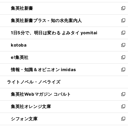
開
ウ
ウ
し
集英社新書
く
で
ィ
い
新
開
ン
ウ
し
集英社新書プラス - 知の水先案内人
く
ド
ィ
い
新
ウ
ン
ウ
し
1日5分で、明日は変わる よみタイ yomitai
で
ド
ィ
い
新
開
ウ
ン
ウ
し
kotoba
く
で
ド
ィ
い
新
開
ウ
ン
ウ
し
e!集英社
く
で
ド
ィ
い
新
開
ウ
ン
ウ
し
情報・知識＆オピニオン imidas
く
で
ド
ィ
い
新
開
ウ
ン
ウ
し
ライトノベル・ノベライズ
く
で
ド
ィ
い
開
ウ
ン
ウ
集英社Webマガジン コバルト
く
で
ド
ィ
新
開
ウ
ン
し
集英社オレンジ文庫
く
で
ド
い
新
開
ウ
ウ
し
シフォン文庫
く
で
ィ
い
新
開
ン
ウ
し