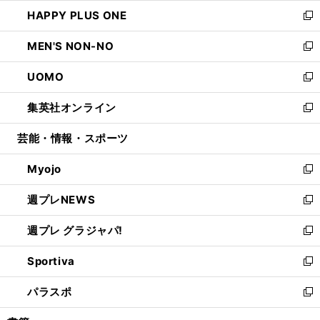
ウ
ン
ウ
し
HAPPY PLUS ONE
く
で
ド
ィ
い
新
開
ウ
ン
ウ
し
MEN'S NON-NO
く
で
ド
ィ
い
新
開
ウ
ン
ウ
し
UOMO
く
で
ド
ィ
い
新
開
ウ
ン
ウ
し
集英社オンライン
く
で
ド
ィ
い
新
開
ウ
ン
ウ
し
芸能・情報・スポーツ
く
で
ド
ィ
い
開
ウ
ン
ウ
Myojo
く
で
ド
ィ
新
開
ウ
ン
し
週プレNEWS
く
で
ド
い
新
開
ウ
ウ
し
週プレ グラジャパ!
く
で
ィ
い
新
開
ン
ウ
し
Sportiva
く
ド
ィ
い
新
ウ
ン
ウ
し
パラスポ
で
ド
ィ
い
新
開
ウ
ン
ウ
し