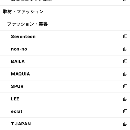
新
開
ウ
ン
ウ
し
取材・ファッション
く
で
ド
ィ
い
開
ウ
ン
ウ
ファッション・美容
く
で
ド
ィ
開
ウ
ン
Seventeen
く
で
ド
新
開
ウ
し
non-no
く
で
い
新
開
ウ
し
BAILA
く
ィ
い
新
ン
ウ
し
MAQUIA
ド
ィ
い
新
ウ
ン
ウ
し
SPUR
で
ド
ィ
い
新
開
ウ
ン
ウ
し
LEE
く
で
ド
ィ
い
新
開
ウ
ン
ウ
し
eclat
く
で
ド
ィ
い
新
開
ウ
ン
ウ
し
T JAPAN
く
で
ド
ィ
い
新
開