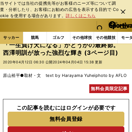
当サイトでは当社の提携先等がお客様のニーズ等について調
査・分析したり、お客様にお勧めの広告を表⽰する⽬的で Co
閉じ
okie を使⽤する場合があります。
詳しくはこちら
る
マイペ
web Sportiva (webスポルティーバ)
検索
メニュ
we
ー
サッカーの記事一覧
Jリーグ他
Jリーグ
「一生
b
ジ
サッカー
競馬
ゴルフ
その他球技
その他競技
モー
ス
「一生負け犬になる」かどうかの最終節。
ポ
西澤明訓が放った強烈な輝き (3ページ目)
ル
テ
2020年04月12日 06:30 公開
2024年04月04日 15:38 更新
ィ
ー
原山裕平●取材・文 text by Harayama Yuhei
photo by AFLO
バ
無料会員限定記事
この記事を読むにはログインが必要です
無料会員登録