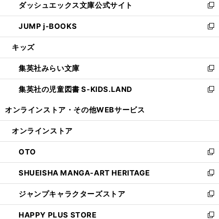
ダッシュエックス文庫公式サイト
く
ド
ィ
い
新
ウ
ン
ウ
し
JUMP j-BOOKS
で
ド
ィ
い
新
開
ウ
ン
ウ
し
キッズ
く
で
ド
ィ
い
開
ウ
ン
ウ
集英社みらい文庫
く
で
ド
ィ
新
開
ウ
ン
し
集英社の児童図書 S-KIDS.LAND
く
で
ド
い
新
開
ウ
ウ
し
オンラインストア・
その他WEBサービス
く
で
ィ
い
開
ン
ウ
オンラインストア
く
ド
ィ
ウ
ン
OTO
で
ド
新
開
ウ
し
SHUEISHA MANGA-ART HERITAGE
く
で
い
新
開
ウ
し
ジャンプキャラクターズストア
く
ィ
い
新
ン
ウ
し
HAPPY PLUS STORE
ド
ィ
い
新