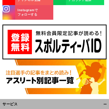
stagra
Instagramで
m
フォローする
サービス
開