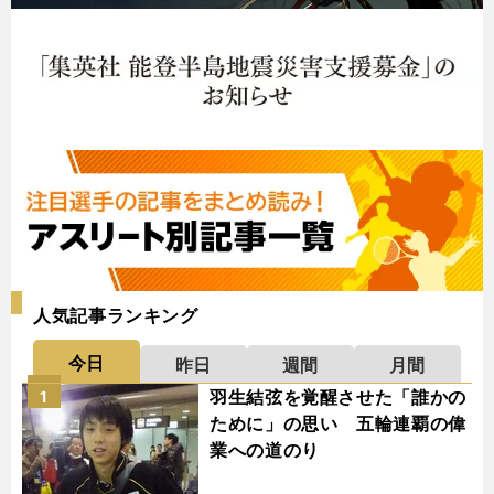
人気記事ランキング
今日
昨日
週間
月間
羽生結弦を覚醒させた「誰かの
1
ために」の思い 五輪連覇の偉
業への道のり