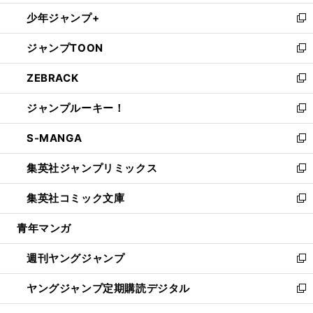
ウ
ン
ウ
し
少年ジャンプ+
で
ド
ィ
い
新
開
ウ
ン
ウ
し
ジャンプTOON
く
で
ド
ィ
い
新
開
ウ
ン
ウ
し
ZEBRACK
く
で
ド
ィ
い
新
開
ウ
ン
ウ
し
ジャンプルーキー！
く
で
ド
ィ
い
新
開
ウ
ン
ウ
し
S-MANGA
く
で
ド
ィ
い
新
開
ウ
ン
ウ
し
集英社ジャンプリミックス
く
で
ド
ィ
い
新
開
ウ
ン
ウ
し
集英社コミック文庫
く
で
ド
ィ
い
新
開
ウ
ン
ウ
し
青年マンガ
く
で
ド
ィ
い
開
ウ
ン
ウ
週刊ヤングジャンプ
く
で
ド
ィ
新
開
ウ
ン
し
ヤングジャンプ定期購読デジタル
く
で
ド
い
新
開
ウ
ウ
し