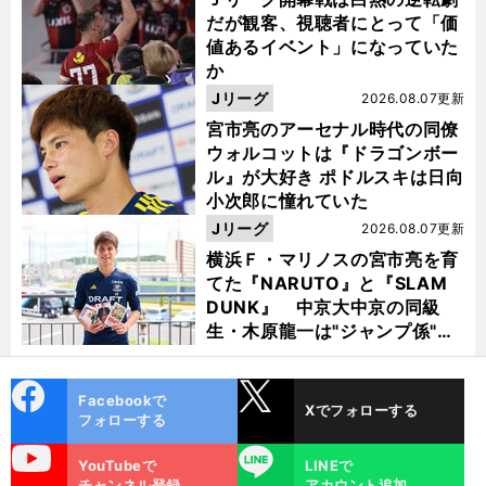
だが観客、視聴者にとって「価
値あるイベント」になっていた
か
Jリーグ
2026.08.07更新
宮市亮のアーセナル時代の同僚
ウォルコットは『ドラゴンボー
ル』が大好き ポドルスキは日向
小次郎に憧れていた
Jリーグ
2026.08.07更新
横浜Ｆ・マリノスの宮市亮を育
てた『NARUTO』と『SLAM
DUNK』 中京大中京の同級
生・木原龍一は"ジャンプ係"だ
った
cebo
X
Facebookで
Xでフォローする
ok
フォローする
uTube
LINE
YouTubeで
LINEで
チャンネル登録
アカウント追加