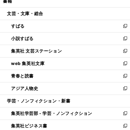
書籍
く
で
ド
ィ
い
開
ウ
ン
ウ
文芸・文庫・総合
く
で
ド
ィ
開
ウ
ン
すばる
く
で
ド
新
開
ウ
し
小説すばる
く
で
い
新
開
ウ
し
集英社 文芸ステーション
く
ィ
い
新
ン
ウ
し
web 集英社文庫
ド
ィ
い
新
ウ
ン
ウ
し
青春と読書
で
ド
ィ
い
新
開
ウ
ン
ウ
し
アジア人物史
く
で
ド
ィ
い
新
開
ウ
ン
ウ
し
学芸・ノンフィクション・新書
く
で
ド
ィ
い
開
ウ
ン
ウ
集英社学芸部 - 学芸・ノンフィクション
く
で
ド
ィ
新
開
ウ
ン
し
集英社ビジネス書
く
で
ド
い
新