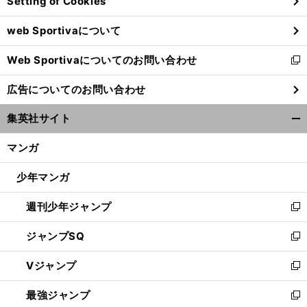
Setting of Cookies
ド
ウ
web Sportivaについて
で
開
Web Sportivaについてのお問い合わせ
く
新
し
広告についてのお問い合わせ
い
ウ
集英社サイト
ィ
開
ン
く/
マンガ
ド
閉
ウ
じ
少年マンガ
で
る
開
週刊少年ジャンプ
く
新
し
ジャンプSQ
い
新
ウ
し
Vジャンプ
ィ
い
新
ン
ウ
し
最強ジャンプ
ド
ィ
い
新