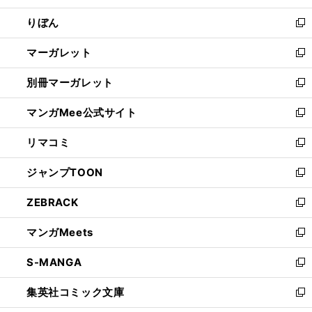
開
ウ
ン
ウ
りぼん
く
で
ド
ィ
新
開
ウ
ン
し
マーガレット
く
で
ド
い
新
開
ウ
ウ
し
別冊マーガレット
く
で
ィ
い
新
開
ン
ウ
し
マンガMee公式サイト
く
ド
ィ
い
新
ウ
ン
ウ
し
リマコミ
で
ド
ィ
い
新
開
ウ
ン
ウ
し
ジャンプTOON
く
で
ド
ィ
い
新
開
ウ
ン
ウ
し
ZEBRACK
く
で
ド
ィ
い
新
開
ウ
ン
ウ
し
マンガMeets
く
で
ド
ィ
い
新
開
ウ
ン
ウ
し
S-MANGA
く
で
ド
ィ
い
新
開
ウ
ン
ウ
し
集英社コミック文庫
く
で
ド
ィ
い
新
開
ウ
ン
ウ
し