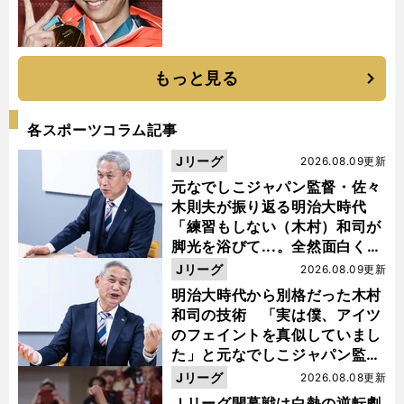
もっと見る
各スポーツコラム記事
Jリーグ
2026.08.09更新
元なでしこジャパン監督・佐々
木則夫が振り返る明治大時代
「練習もしない（木村）和司が
脚光を浴びて...。全然面白くな
い４年間でした」
Jリーグ
2026.08.09更新
明治大時代から別格だった木村
和司の技術 「実は僕、アイツ
のフェイントを真似していまし
た」と元なでしこジャパン監
督・佐々木則夫
Jリーグ
2026.08.08更新
Ｊリーグ開幕戦は白熱の逆転劇