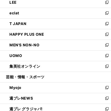
LEE
く
で
ド
ィ
い
新
開
ウ
ン
ウ
し
eclat
く
で
ド
ィ
い
新
開
ウ
ン
ウ
し
T JAPAN
く
で
ド
ィ
い
新
開
ウ
ン
ウ
し
HAPPY PLUS ONE
く
で
ド
ィ
い
新
開
ウ
ン
ウ
し
MEN'S NON-NO
く
で
ド
ィ
い
新
開
ウ
ン
ウ
し
UOMO
く
で
ド
ィ
い
新
開
ウ
ン
ウ
し
集英社オンライン
く
で
ド
ィ
い
新
開
ウ
ン
ウ
し
芸能・情報・スポーツ
く
で
ド
ィ
い
開
ウ
ン
ウ
Myojo
く
で
ド
ィ
新
開
ウ
ン
し
週プレNEWS
く
で
ド
い
新
開
ウ
ウ
し
週プレ グラジャパ!
く
で
ィ
い
新