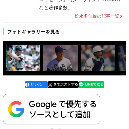
など著作多数。
松永多佳倫の記事一覧
フォトギャラリーを見る
いいね
Xでポストする
LINEで送る
line
faceboo
x
k