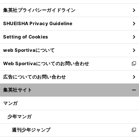
し
じ
集英社プライバシーガイドライン
い
る
ウ
SHUEISHA Privacy Guideline
ィ
ン
Setting of Cookies
ド
ウ
web Sportivaについて
で
開
Web Sportivaについてのお問い合わせ
く
新
し
広告についてのお問い合わせ
い
ウ
集英社サイト
ィ
開
ン
く/
マンガ
ド
閉
ウ
じ
少年マンガ
で
る
開
週刊少年ジャンプ
く
新
し