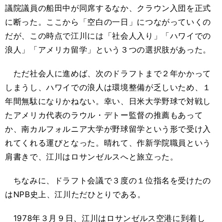
議院議員の船田中が同席するなか、クラウン入団を正式
に断った。ここから「空白の一日」につながっていくの
だが、この時点で江川には「社会人入り」「ハワイでの
浪人」「アメリカ留学」という３つの選択肢があった。
ただ社会人に進めば、次のドラフトまで２年かかって
しまうし、ハワイでの浪人は環境整備が乏しいため、１
年間無駄になりかねない。幸い、日米大学野球で対戦し
たアメリカ代表のラウル・デトー監督の推薦もあって
か、南カルフォルニア大学が野球留学という形で受け入
れてくれる運びとなった。晴れて、作新学院職員という
肩書きで、江川はロサンゼルスへと旅立った。
ちなみに、ドラフト会議で３度の１位指名を受けたの
はNPB史上、江川ただひとりである。
1978年３月９日、江川はロサンゼルス空港に到着し