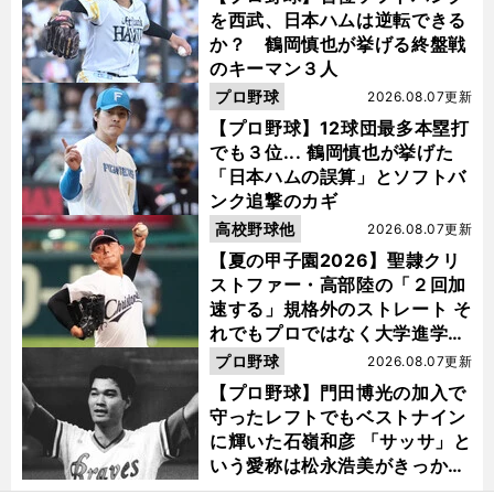
を西武、日本ハムは逆転できる
か？ 鶴岡慎也が挙げる終盤戦
のキーマン３人
プロ野球
2026.08.07更新
【プロ野球】12球団最多本塁打
でも３位... 鶴岡慎也が挙げた
「日本ハムの誤算」とソフトバ
ンク追撃のカギ
高校野球他
2026.08.07更新
【夏の甲子園2026】聖隷クリ
ストファー・高部陸の「２回加
速する」規格外のストレート そ
れでもプロではなく大学進学を
選ぶ理由
プロ野球
2026.08.07更新
【プロ野球】門田博光の加入で
守ったレフトでもベストナイン
に輝いた石嶺和彦 「サッサ」と
いう愛称は松永浩美がきっか
け？