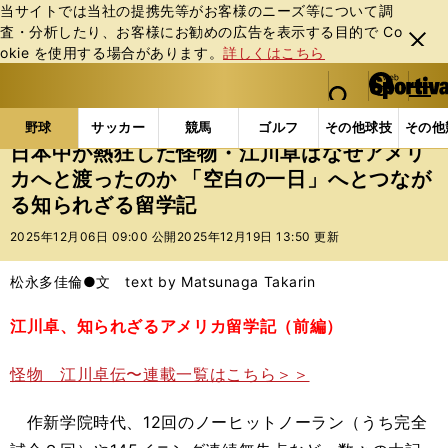
当サイトでは当社の提携先等がお客様のニーズ等について調
査・分析したり、お客様にお勧めの広告を表⽰する⽬的で Co
閉じ
okie を使⽤する場合があります。
詳しくはこちら
る
マイペ
web Sportiva (webスポルティーバ)
検索
メニュ
we
ー
野球の記事一覧
プロ野球
日本中が熱狂した怪物・江
b
ジ
野球
サッカー
競馬
ゴルフ
その他球技
その他
ス
日本中が熱狂した怪物・江川卓はなぜアメリ
ポ
カへと渡ったのか 「空白の一日」へとつなが
ル
る知られざる留学記
テ
ィ
2025年12月06日 09:00 公開
2025年12月19日 13:50 更新
ー
バ
松永多佳倫●文 text by Matsunaga Takarin
江川卓、知られざるアメリカ留学記（前編）
怪物 江川卓伝〜連載一覧はこちら＞＞
作新学院時代、12回のノーヒットノーラン（うち完全