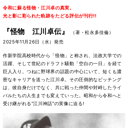
令和に蘇る怪物・江川卓の真実。
光と影に彩られた軌跡をたどる評伝が刊行!!
『怪物 江川卓伝』
（著・松永多佳倫）
2025年11月26日（水）発売
作新学院高校時代から「怪物」と称され、法政大学での
活躍、そして世紀のドラフト騒動「空白の一日」を経て
巨人入り。つねに野球界の話題の中心にいて、短くも濃
密なキャリアを送った江川卓。その圧倒的なピッチング
は、彼自身だけでなく、共に戦った仲間や対峙したライ
バルたちの人生までも変えていった。昭和から令和へと
受け継がれる"江川神話"の実像に迫る!