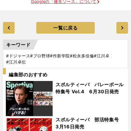
Googleの「優先ソース」について
一覧に戻る
キーワード
#ドジャース
#プロ野球
#作新学院
#松永多佳倫
#江川卓
#江川卓伝
編集部のおすすめ
スポルティーバ バレーボール
特集号 Vol.4 6月30日発売
スポルティーバ 部活特集号
3月16日発売