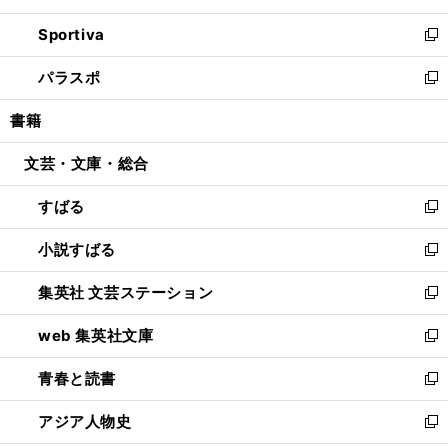
開
ン
ウ
し
Sportiva
く
ド
ィ
い
新
ウ
ン
ウ
し
パラスポ
で
ド
ィ
い
新
開
ウ
ン
ウ
し
書籍
く
で
ド
ィ
い
開
ウ
ン
ウ
文芸・文庫・総合
く
で
ド
ィ
開
ウ
ン
すばる
く
で
ド
新
開
ウ
し
小説すばる
く
で
い
新
開
ウ
し
集英社 文芸ステーション
く
ィ
い
新
ン
ウ
し
web 集英社文庫
ド
ィ
い
新
ウ
ン
ウ
し
青春と読書
で
ド
ィ
い
新
開
ウ
ン
ウ
し
アジア人物史
く
で
ド
ィ
い
新
開
ウ
ン
ウ
し