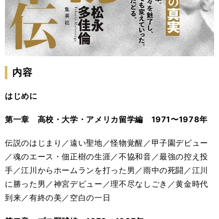
内容
はじめに
第一章 高校・大学・アメリカ留学編 1971〜1978年
伝説のはじまり／遠い聖地／怪物覚醒／甲子園デビュー
／魂のエース・佃正樹の生涯／不協和音／最強の控え投
手／江川からホームランを打った男／雨中の死闘／江川
に勝った男／神宮デビュー／理不尽なしごき／黄金時代
到来／有終の美／空白の一日