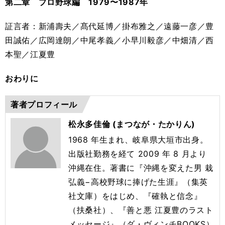
第二章 プロ野球編 1979〜1987年
証言者：新浦壽夫／髙代延博／掛布雅之／遠藤一彦／豊
田誠佑／広岡達朗／中尾孝義／小早川毅彦／中畑清／西
本聖／江夏豊
おわりに
著者プロフィール
松永多佳倫 (まつなが・たかりん)
1968 年生まれ、岐阜県大垣市出身。
出版社勤務を経て 2009 年 8 月より
沖縄在住。著書に『沖縄を変えた男 栽
弘義−高校野球に捧げた生涯』（集英
社文庫）をはじめ、『確執と信念』
（扶桑社）、『善と悪 江夏豊のラスト
メッセージ』（ダ・ヴィンチBOOKS）