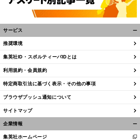
サービス
開
く/
推奨環境
閉
じ
集英社ID・スポルティーバIDとは
る
利用規約・会員規約
特定商取引法に基づく表示・その他の事項
ブラウザプッシュ通知について
サイトマップ
企業情報
開
く/
集英社ホームページ
新
閉