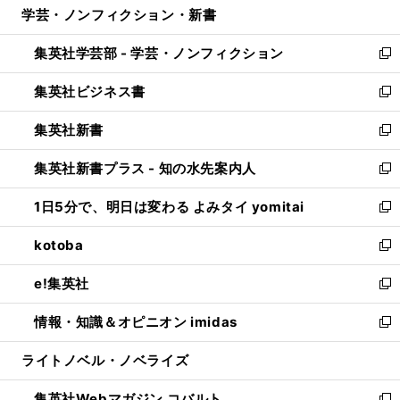
学芸・ノンフィクション・新書
く
で
ド
ィ
い
開
ウ
ン
ウ
集英社学芸部 - 学芸・ノンフィクション
く
で
ド
ィ
新
開
ウ
ン
し
集英社ビジネス書
く
で
ド
い
新
開
ウ
ウ
し
集英社新書
く
で
ィ
い
新
開
ン
ウ
し
集英社新書プラス - 知の水先案内人
く
ド
ィ
い
新
ウ
ン
ウ
し
1日5分で、明日は変わる よみタイ yomitai
で
ド
ィ
い
新
開
ウ
ン
ウ
し
kotoba
く
で
ド
ィ
い
新
開
ウ
ン
ウ
し
e!集英社
く
で
ド
ィ
い
新
開
ウ
ン
ウ
し
情報・知識＆オピニオン imidas
く
で
ド
ィ
い
新
開
ウ
ン
ウ
し
ライトノベル・ノベライズ
く
で
ド
ィ
い
開
ウ
ン
ウ
集英社Webマガジン コバルト
く
で
ド