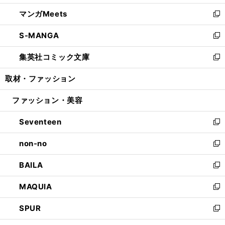
開
ウ
ン
ウ
し
マンガMeets
く
で
ド
ィ
い
新
開
ウ
ン
ウ
し
S-MANGA
く
で
ド
ィ
い
新
開
ウ
ン
ウ
し
集英社コミック文庫
く
で
ド
ィ
い
新
開
ウ
ン
ウ
し
取材・ファッション
く
で
ド
ィ
い
開
ウ
ン
ウ
ファッション・美容
く
で
ド
ィ
開
ウ
ン
Seventeen
く
で
ド
新
開
ウ
し
non-no
く
で
い
新
開
ウ
し
BAILA
く
ィ
い
新
ン
ウ
し
MAQUIA
ド
ィ
い
新
ウ
ン
ウ
し
SPUR
で
ド
ィ
い
新
開
ウ
ン
ウ
し