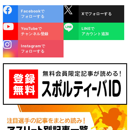
cebo
X
Facebookで
Xでフォローする
ok
フォローする
uTube
LINE
YouTubeで
LINEで
チャンネル登録
アカウント追加
stagra
Instagramで
m
フォローする