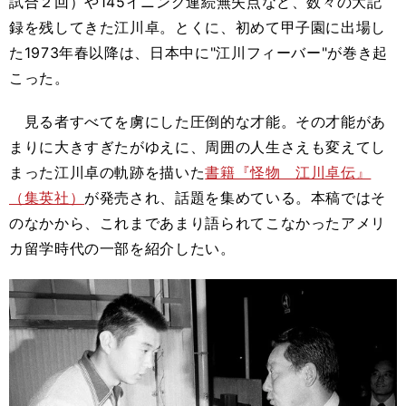
試合２回）や145イニング連続無失点など、数々の大記
録を残してきた江川卓。とくに、初めて甲子園に出場し
た1973年春以降は、日本中に"江川フィーバー"が巻き起
こった。
見る者すべてを虜にした圧倒的な才能。その才能があ
まりに大きすぎたがゆえに、周囲の人生さえも変えてし
まった江川卓の軌跡を描いた
書籍『怪物 江川卓伝』
（集英社）
が発売され、話題を集めている。本稿ではそ
のなかから、これまであまり語られてこなかったアメリ
カ留学時代の一部を紹介したい。