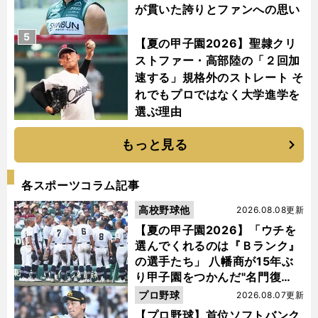
が貫いた誇りとファンへの思い
5
【夏の甲子園2026】聖隷クリ
ストファー・高部陸の「２回加
速する」規格外のストレート そ
れでもプロではなく大学進学を
選ぶ理由
もっと見る
各スポーツコラム記事
高校野球他
2026.08.08更新
【夏の甲子園2026】「ウチを
選んでくれるのは『Ｂランク』
の選手たち」 八幡商が15年ぶ
り甲子園をつかんだ"名門復
活"の舞台裏
】
・
、
プロ野球
2026.08.07更新
幻
ち
」
となった江川卓のドジャース入団
非公式の打診に「
ょっと待ってくれ
と困惑の表情を浮かべた
【プロ野球】首位ソフトバンク