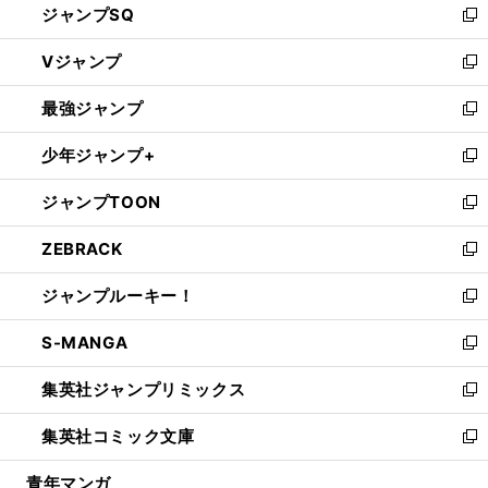
ジャンプSQ
い
新
ウ
し
Vジャンプ
ィ
い
新
ン
ウ
し
最強ジャンプ
ド
ィ
い
新
ウ
ン
ウ
し
少年ジャンプ+
で
ド
ィ
い
新
開
ウ
ン
ウ
し
ジャンプTOON
く
で
ド
ィ
い
新
開
ウ
ン
ウ
し
ZEBRACK
く
で
ド
ィ
い
新
開
ウ
ン
ウ
し
ジャンプルーキー！
く
で
ド
ィ
い
新
開
ウ
ン
ウ
し
S-MANGA
く
で
ド
ィ
い
新
開
ウ
ン
ウ
し
集英社ジャンプリミックス
く
で
ド
ィ
い
新
開
ウ
ン
ウ
し
集英社コミック文庫
く
で
ド
ィ
い
新
開
ウ
ン
ウ
し
青年マンガ
く
で
ド
ィ
い