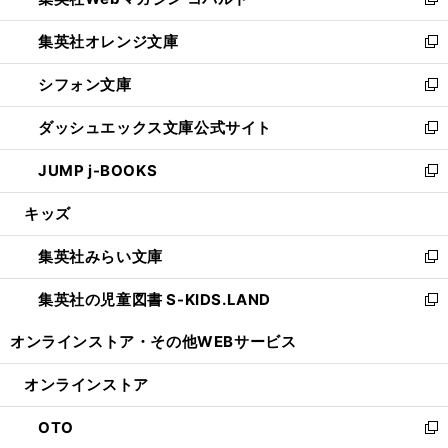
ィ
新
開
ウ
ン
し
集英社オレンジ文庫
く
で
ド
い
新
開
ウ
ウ
し
シフォン文庫
く
で
ィ
い
新
開
ン
ウ
し
ダッシュエックス文庫公式サイト
く
ド
ィ
い
新
ウ
ン
ウ
し
JUMP j-BOOKS
で
ド
ィ
い
新
開
ウ
ン
ウ
し
キッズ
く
で
ド
ィ
い
開
ウ
ン
ウ
集英社みらい文庫
く
で
ド
ィ
新
開
ウ
ン
し
集英社の児童図書 S-KIDS.LAND
く
で
ド
い
新
開
ウ
ウ
し
オンラインストア・
その他WEBサービス
く
で
ィ
い
開
ン
ウ
オンラインストア
く
ド
ィ
ウ
ン
OTO
で
ド
新