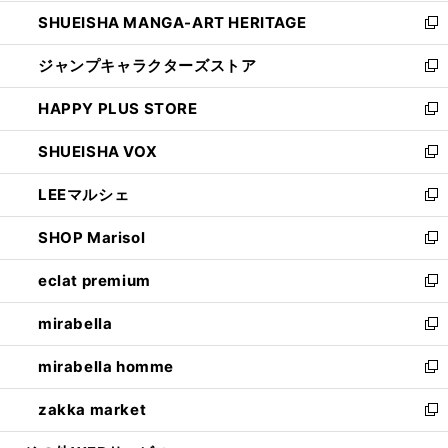
開
ウ
し
SHUEISHA MANGA-ART HERITAGE
く
で
い
新
開
ウ
し
ジャンプキャラクターズストア
く
ィ
い
新
ン
ウ
し
HAPPY PLUS STORE
ド
ィ
い
新
ウ
ン
ウ
し
SHUEISHA VOX
で
ド
ィ
い
新
開
ウ
ン
ウ
し
LEEマルシェ
く
で
ド
ィ
い
新
開
ウ
ン
ウ
し
SHOP Marisol
く
で
ド
ィ
い
新
開
ウ
ン
ウ
し
eclat premium
く
で
ド
ィ
い
新
開
ウ
ン
ウ
し
mirabella
く
で
ド
ィ
い
新
開
ウ
ン
ウ
し
mirabella homme
く
で
ド
ィ
い
新
開
ウ
ン
ウ
し
zakka market
く
で
ド
ィ
い
新
開
ウ
ン
ウ
し