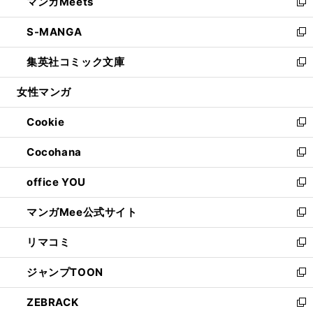
マンガMeets
く
で
ド
ィ
い
新
開
ウ
ン
ウ
し
S-MANGA
く
で
ド
ィ
い
新
開
ウ
ン
ウ
し
集英社コミック文庫
く
で
ド
ィ
い
新
開
ウ
ン
ウ
し
女性マンガ
く
で
ド
ィ
い
開
ウ
ン
ウ
Cookie
く
で
ド
ィ
新
開
ウ
ン
し
Cocohana
く
で
ド
い
新
開
ウ
ウ
し
office YOU
く
で
ィ
い
新
開
ン
ウ
し
マンガMee公式サイト
く
ド
ィ
い
新
ウ
ン
ウ
し
リマコミ
で
ド
ィ
い
新
開
ウ
ン
ウ
し
ジャンプTOON
く
で
ド
ィ
い
新
開
ウ
ン
ウ
し
ZEBRACK
く
で
ド
ィ
い
新