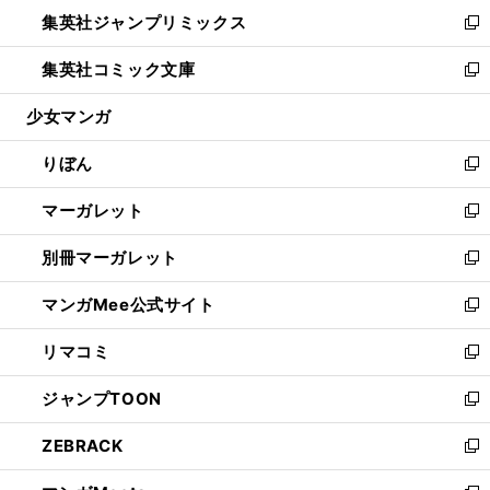
ン
ウ
し
集英社ジャンプリミックス
く
で
ド
ィ
い
新
開
ウ
ン
ウ
し
集英社コミック文庫
く
で
ド
ィ
い
新
開
ウ
ン
ウ
し
少女マンガ
く
で
ド
ィ
い
開
ウ
ン
ウ
りぼん
く
で
ド
ィ
新
開
ウ
ン
し
マーガレット
く
で
ド
い
新
開
ウ
ウ
し
別冊マーガレット
く
で
ィ
い
新
開
ン
ウ
し
マンガMee公式サイト
く
ド
ィ
い
新
ウ
ン
ウ
し
リマコミ
で
ド
ィ
い
新
開
ウ
ン
ウ
し
ジャンプTOON
く
で
ド
ィ
い
新
開
ウ
ン
ウ
し
ZEBRACK
く
で
ド
ィ
い
新
開
ウ
ン
ウ
し