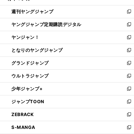
開
ウ
ン
ウ
週刊ヤングジャンプ
く
で
ド
ィ
新
開
ウ
ン
し
ヤングジャンプ定期購読デジタル
く
で
ド
い
新
開
ウ
ウ
し
ヤンジャン！
く
で
ィ
い
新
開
ン
ウ
し
となりのヤングジャンプ
く
ド
ィ
い
新
ウ
ン
ウ
し
グランドジャンプ
で
ド
ィ
い
新
開
ウ
ン
ウ
し
ウルトラジャンプ
く
で
ド
ィ
い
新
開
ウ
ン
ウ
し
少年ジャンプ+
く
で
ド
ィ
い
新
開
ウ
ン
ウ
し
ジャンプTOON
く
で
ド
ィ
い
新
開
ウ
ン
ウ
し
ZEBRACK
く
で
ド
ィ
い
新
開
ウ
ン
ウ
し
S-MANGA
く
で
ド
ィ
い
新
開
ウ