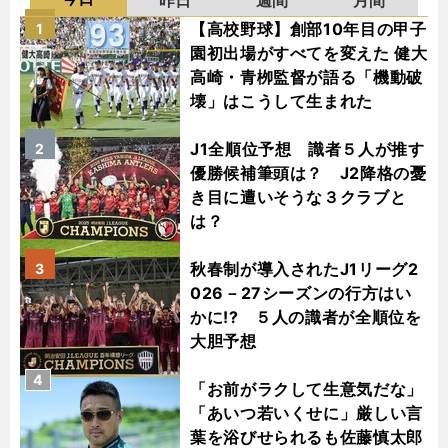
【高校野球】創部10年目の甲子
1
園初出場がすべてを変えた 健大
高崎・青栁監督が語る「機動破
壊」はこうして生まれた
J1全順位予想 識者５人が推す
2
優勝候補筆頭は？ J2降格の憂
き目に遭いそうな３クラブと
は？
秋春制が導入されたJ1リーグ2
3
026－27シーズンの行方はい
かに!? ５人の識者が全順位を
大胆予想
4
「お前がラクして生意気だな」
「あいつ若いくせに」厳しい言
葉を浴びせられるも佐藤慎太郎