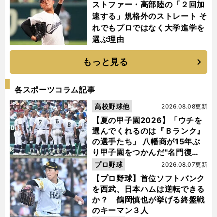
ストファー・高部陸の「２回加
速する」規格外のストレート そ
れでもプロではなく大学進学を
選ぶ理由
もっと見る
各スポーツコラム記事
高校野球他
2026.08.08更新
【夏の甲子園2026】「ウチを
選んでくれるのは『Ｂランク』
の選手たち」 八幡商が15年ぶ
り甲子園をつかんだ"名門復
活"の舞台裏
プロ野球
2026.08.07更新
【プロ野球】首位ソフトバンク
を西武、日本ハムは逆転できる
か？ 鶴岡慎也が挙げる終盤戦
のキーマン３人