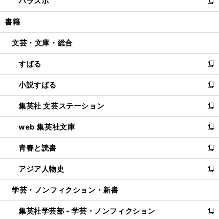
パラスポ
で
ド
ィ
い
新
開
ウ
ン
ウ
し
書籍
く
で
ド
ィ
い
開
ウ
ン
ウ
文芸・文庫・総合
く
で
ド
ィ
開
ウ
ン
すばる
く
で
ド
新
開
ウ
し
小説すばる
く
で
い
新
開
ウ
し
集英社 文芸ステーション
く
ィ
い
新
ン
ウ
し
web 集英社文庫
ド
ィ
い
新
ウ
ン
ウ
し
青春と読書
で
ド
ィ
い
新
開
ウ
ン
ウ
し
アジア人物史
く
で
ド
ィ
い
新
開
ウ
ン
ウ
し
学芸・ノンフィクション・新書
く
で
ド
ィ
い
開
ウ
ン
ウ
集英社学芸部 - 学芸・ノンフィクション
く
で
ド
ィ
新