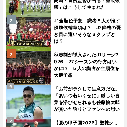
高崎・青栁監督が語る「機動破
壊」はこうして生まれた
J1全順位予想 識者５人が推す
2
優勝候補筆頭は？ J2降格の憂
き目に遭いそうな３クラブと
は？
秋春制が導入されたJ1リーグ2
3
026－27シーズンの行方はい
かに!? ５人の識者が全順位を
大胆予想
4
「お前がラクして生意気だな」
「あいつ若いくせに」厳しい言
葉を浴びせられるも佐藤慎太郎
が貫いた誇りとファンへの思い
5
【夏の甲子園2026】聖隷クリ