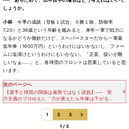
── あらためて、田中投手の場合はどう考えればいいで
しょうか。
小林
今季の成績（登板１試合、０勝１敗、防御率
7.20）と36歳という年齢を鑑みると、来年一軍で戦力に
なるかどうか微妙だけど、スーパースターだから一軍最
低年俸（1600万円）というわけにはいかないし、ファー
ムに塩漬けというわけにもいかない。「正直、扱いが難
しいなぁ......」と、各球団のフロントは思案していると思
います。
次のページへ
【選手と球団の関係は雇用ではなく請負】── 実
力主義のプロゆえに「力が衰えたら年俸は下がるの
は必然」という一方で、ファンやマスコミは「チー
ムの功労者なのに......」という意見があります。小
次
1
2
3
のページへ
林
1 / 3