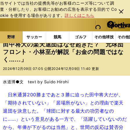
当サイトでは当社の提携先等がお客様のニーズ等について調
査・分析したり、お客様にお勧めの広告を表⽰する⽬的で Co
閉じ
okie を使⽤する場合があります。
詳しくはこちら
る
マイペ
web Sportiva (webスポルティーバ)
検索
メニュ
we
ー
野球の記事一覧
プロ野球
田中将大の楽天退団はなぜ
b
ジ
野球
サッカー
競馬
ゴルフ
その他球技
その他
ス
田中将大の楽天退団はなぜ起きた？ 元球団
ポ
フロント・小林至が解説「お金の問題ではな
ル
く......」
テ
ィ
2024年12月09日 07:05 公開
2024年12月09日 11:40 更新
ー
バ
水道博●文 text by Suido Hirohi
日米通算200勝まであと３勝に迫った田中将大だが、
「期待されていない」「居場所がない」との理由で楽天
退団を決意した。「球団に対する最大の功労者なの
に......」という意見がある一方で、「活躍していないのだ
から、年俸が下がるのは当然」と、世間の反応は賛否分