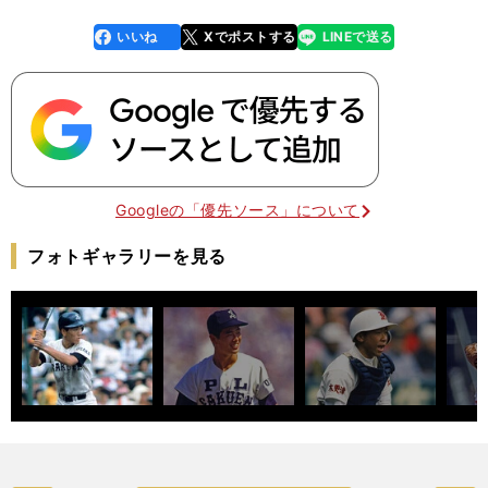
いいね
Xでポストする
LINEで送る
line
faceboo
x
k
Googleの「優先ソース」について
フォトギャラリーを見る