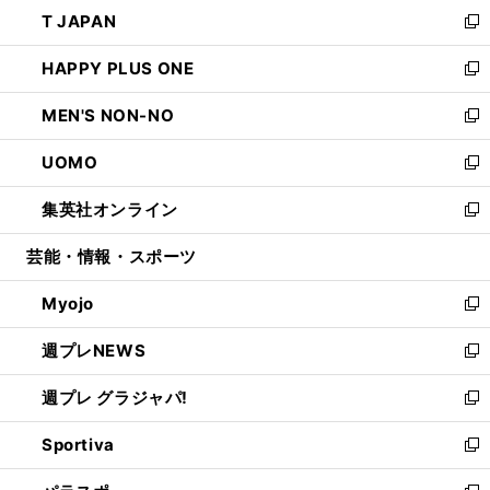
ウ
し
T JAPAN
く
で
ド
ィ
い
新
開
ウ
ン
ウ
し
HAPPY PLUS ONE
く
で
ド
ィ
い
新
開
ウ
ン
ウ
し
MEN'S NON-NO
く
で
ド
ィ
い
新
開
ウ
ン
ウ
し
UOMO
く
で
ド
ィ
い
新
開
ウ
ン
ウ
し
集英社オンライン
く
で
ド
ィ
い
新
開
ウ
ン
ウ
し
芸能・情報・スポーツ
く
で
ド
ィ
い
開
ウ
ン
ウ
Myojo
く
で
ド
ィ
新
開
ウ
ン
し
週プレNEWS
く
で
ド
い
新
開
ウ
ウ
し
週プレ グラジャパ!
く
で
ィ
い
新
開
ン
ウ
し
Sportiva
く
ド
ィ
い
新
ウ
ン
ウ
し