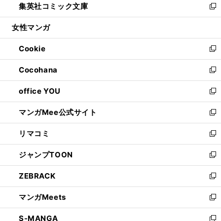
集英社コミック文庫
く
で
ド
ィ
い
新
開
ウ
ン
ウ
し
女性マンガ
く
で
ド
ィ
い
開
ウ
ン
ウ
Cookie
く
で
ド
ィ
新
開
ウ
ン
し
Cocohana
く
で
ド
い
新
開
ウ
ウ
し
office YOU
く
で
ィ
い
新
開
ン
ウ
し
マンガMee公式サイト
く
ド
ィ
い
新
ウ
ン
ウ
し
リマコミ
で
ド
ィ
い
新
開
ウ
ン
ウ
し
ジャンプTOON
く
で
ド
ィ
い
新
開
ウ
ン
ウ
し
ZEBRACK
く
で
ド
ィ
い
新
開
ウ
ン
ウ
し
マンガMeets
く
で
ド
ィ
い
新
開
ウ
ン
ウ
し
S-MANGA
く
で
ド
ィ
い
新