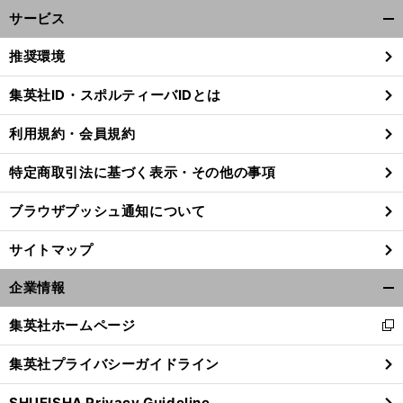
サービス
開
く/
推奨環境
閉
じ
集英社ID・スポルティーバIDとは
る
利用規約・会員規約
特定商取引法に基づく表示・その他の事項
ブラウザプッシュ通知について
サイトマップ
企業情報
開
く/
集英社ホームページ
新
閉
し
じ
集英社プライバシーガイドライン
い
る
ウ
SHUEISHA Privacy Guideline