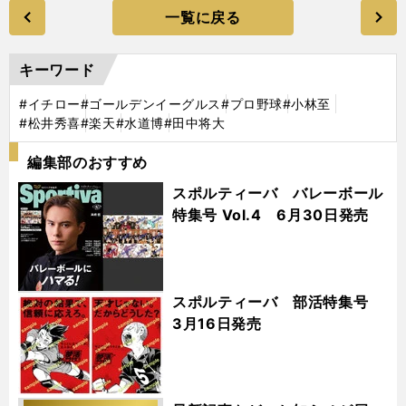
一覧に戻る
キーワード
#イチロー
#ゴールデンイーグルス
#プロ野球
#小林至
#松井秀喜
#楽天
#水道博
#田中将大
編集部のおすすめ
スポルティーバ バレーボール
特集号 Vol.4 6月30日発売
スポルティーバ 部活特集号
3月16日発売