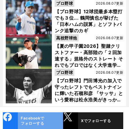
プロ野球
2026.08.07更新
【プロ野球】12球団最多本塁打
でも３位... 鶴岡慎也が挙げた
「日本ハムの誤算」とソフトバ
ンク追撃のカギ
高校野球他
2026.08.07更新
【夏の甲子園2026】聖隷クリ
ストファー・高部陸の「２回加
速する」規格外のストレート そ
れでもプロではなく大学進学を
選ぶ理由
プロ野球
2026.08.07更新
【プロ野球】門田博光の加入で
守ったレフトでもベストナイン
に輝いた石嶺和彦 「サッサ」と
いう愛称は松永浩美がきっか
け？
cebo
X
Facebookで
Xでフォローする
ok
フォローする