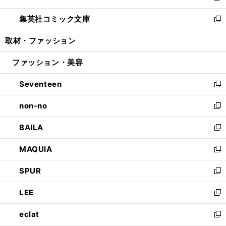
開
ウ
ン
ウ
し
集英社コミック文庫
く
で
ド
ィ
い
新
開
ウ
ン
ウ
し
取材・ファッション
く
で
ド
ィ
い
開
ウ
ン
ウ
ファッション・美容
く
で
ド
ィ
開
ウ
ン
Seventeen
く
で
ド
新
開
ウ
し
non-no
く
で
い
新
開
ウ
し
BAILA
く
ィ
い
新
ン
ウ
し
MAQUIA
ド
ィ
い
新
ウ
ン
ウ
し
SPUR
で
ド
ィ
い
新
開
ウ
ン
ウ
し
LEE
く
で
ド
ィ
い
新
開
ウ
ン
ウ
し
eclat
く
で
ド
ィ
い
新
開
ウ
ン