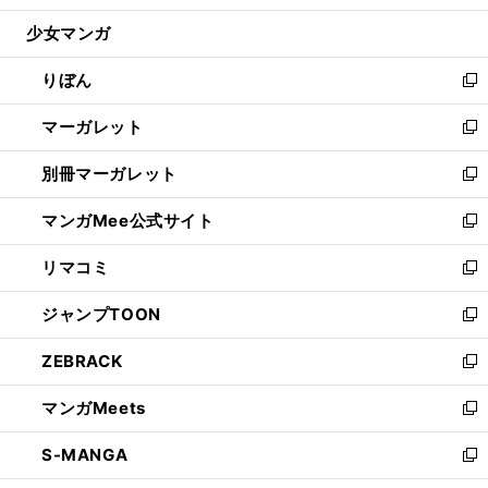
開
ウ
ン
ウ
し
少女マンガ
く
で
ド
ィ
い
開
ウ
ン
ウ
りぼん
く
で
ド
ィ
新
開
ウ
ン
し
マーガレット
く
で
ド
い
新
開
ウ
ウ
し
別冊マーガレット
く
で
ィ
い
新
開
ン
ウ
し
マンガMee公式サイト
く
ド
ィ
い
新
ウ
ン
ウ
し
リマコミ
で
ド
ィ
い
新
開
ウ
ン
ウ
し
ジャンプTOON
く
で
ド
ィ
い
新
開
ウ
ン
ウ
し
ZEBRACK
く
で
ド
ィ
い
新
開
ウ
ン
ウ
し
マンガMeets
く
で
ド
ィ
い
新
開
ウ
ン
ウ
し
S-MANGA
く
で
ド
ィ
い
新
開
ウ
ン
ウ
し