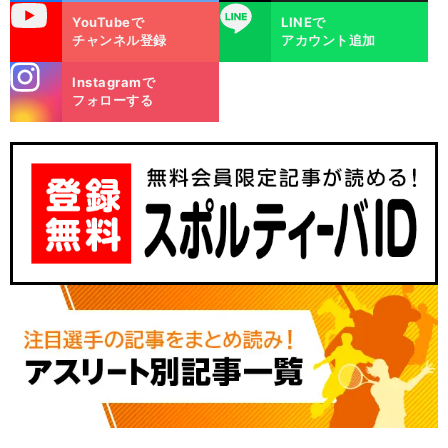
uTube
LINE
YouTubeで
LINEで
チャンネル登録
アカウント追加
stagra
Instagramで
m
フォローする
前
へ