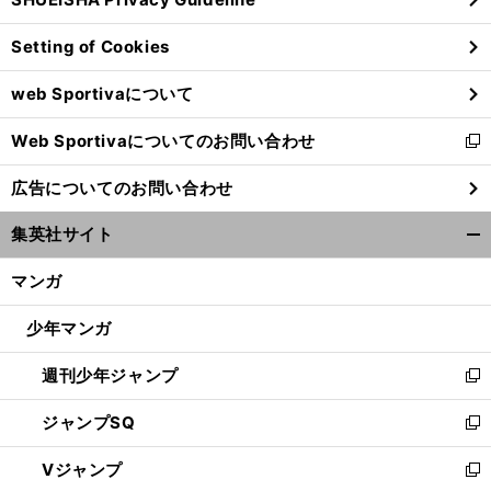
ィ
ン
Setting of Cookies
ド
ウ
web Sportivaについて
で
開
Web Sportivaについてのお問い合わせ
く
新
し
広告についてのお問い合わせ
い
ウ
集英社サイト
ィ
開
ン
く/
マンガ
ド
閉
ウ
じ
少年マンガ
で
る
開
週刊少年ジャンプ
く
新
し
ジャンプSQ
い
新
ウ
し
Vジャンプ
ィ
い
新