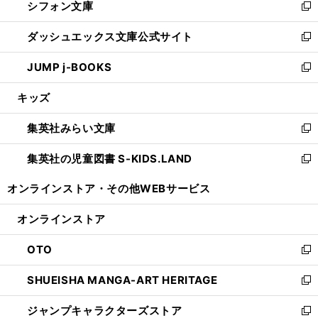
シフォン文庫
く
で
ィ
い
新
開
ン
ウ
し
ダッシュエックス文庫公式サイト
く
ド
ィ
い
新
ウ
ン
ウ
し
JUMP j-BOOKS
で
ド
ィ
い
新
開
ウ
ン
ウ
し
キッズ
く
で
ド
ィ
い
開
ウ
ン
ウ
集英社みらい文庫
く
で
ド
ィ
新
開
ウ
ン
し
集英社の児童図書 S-KIDS.LAND
く
で
ド
い
新
開
ウ
ウ
し
オンラインストア・
その他WEBサービス
く
で
ィ
い
開
ン
ウ
オンラインストア
く
ド
ィ
ウ
ン
OTO
で
ド
新
開
ウ
し
SHUEISHA MANGA-ART HERITAGE
く
で
い
新
開
ウ
し
ジャンプキャラクターズストア
く
ィ
い
新