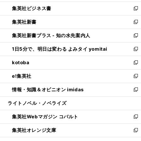
開
ウ
ン
し
集英社ビジネス書
く
で
ド
い
新
開
ウ
ウ
し
集英社新書
く
で
ィ
い
新
開
ン
ウ
し
集英社新書プラス - 知の水先案内人
く
ド
ィ
い
新
ウ
ン
ウ
し
1日5分で、明日は変わる よみタイ yomitai
で
ド
ィ
い
新
開
ウ
ン
ウ
し
kotoba
く
で
ド
ィ
い
新
開
ウ
ン
ウ
し
e!集英社
く
で
ド
ィ
い
新
開
ウ
ン
ウ
し
情報・知識＆オピニオン imidas
く
で
ド
ィ
い
新
開
ウ
ン
ウ
し
ライトノベル・ノベライズ
く
で
ド
ィ
い
開
ウ
ン
ウ
集英社Webマガジン コバルト
く
で
ド
ィ
新
開
ウ
ン
し
集英社オレンジ文庫
く
で
ド
い
新
開
ウ
ウ
し