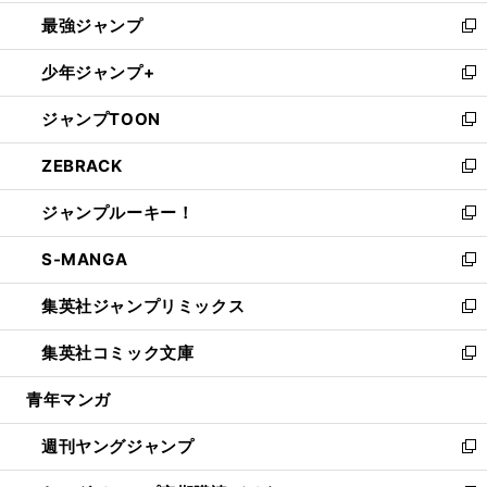
ン
ウ
し
最強ジャンプ
ド
ィ
い
新
ウ
ン
ウ
し
少年ジャンプ+
で
ド
ィ
い
新
開
ウ
ン
ウ
し
ジャンプTOON
く
で
ド
ィ
い
新
開
ウ
ン
ウ
し
ZEBRACK
く
で
ド
ィ
い
新
開
ウ
ン
ウ
し
ジャンプルーキー！
く
で
ド
ィ
い
新
開
ウ
ン
ウ
し
S-MANGA
く
で
ド
ィ
い
新
開
ウ
ン
ウ
し
集英社ジャンプリミックス
く
で
ド
ィ
い
新
開
ウ
ン
ウ
し
集英社コミック文庫
く
で
ド
ィ
い
新
開
ウ
ン
ウ
し
青年マンガ
く
で
ド
ィ
い
開
ウ
ン
ウ
週刊ヤングジャンプ
く
で
ド
ィ
新
開
ウ
ン
し