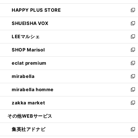
ン
ウ
し
HAPPY PLUS STORE
ド
ィ
い
新
ウ
ン
ウ
し
SHUEISHA VOX
で
ド
ィ
い
新
開
ウ
ン
ウ
し
LEEマルシェ
く
で
ド
ィ
い
新
開
ウ
ン
ウ
し
SHOP Marisol
く
で
ド
ィ
い
新
開
ウ
ン
ウ
し
eclat premium
く
で
ド
ィ
い
新
開
ウ
ン
ウ
し
mirabella
く
で
ド
ィ
い
新
開
ウ
ン
ウ
し
mirabella homme
く
で
ド
ィ
い
新
開
ウ
ン
ウ
し
zakka market
く
で
ド
ィ
い
新
開
ウ
ン
ウ
し
その他WEBサービス
く
で
ド
ィ
い
開
ウ
ン
ウ
集英社アドナビ
く
で
ド
ィ
新
開
ウ
ン
し