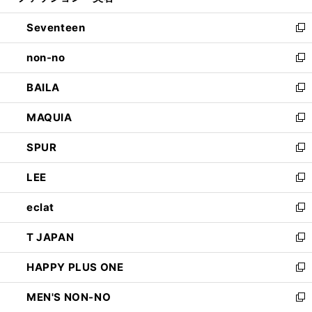
開
ウ
ン
Seventeen
く
で
ド
新
開
ウ
し
non-no
く
で
い
新
開
ウ
し
BAILA
く
ィ
い
新
ン
ウ
し
MAQUIA
ド
ィ
い
新
ウ
ン
ウ
し
SPUR
で
ド
ィ
い
新
開
ウ
ン
ウ
し
LEE
く
で
ド
ィ
い
新
開
ウ
ン
ウ
し
eclat
く
で
ド
ィ
い
新
開
ウ
ン
ウ
し
T JAPAN
く
で
ド
ィ
い
新
開
ウ
ン
ウ
し
HAPPY PLUS ONE
く
で
ド
ィ
い
新
開
ウ
ン
ウ
し
MEN'S NON-NO
く
で
ド
ィ
い
新
開