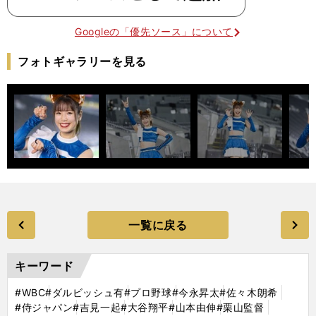
Googleの「優先ソース」について
フォトギャラリーを見る
一覧に戻る
キーワード
#WBC
#ダルビッシュ有
#プロ野球
#今永昇太
#佐々木朗希
#侍ジャパン
#吉見一起
#大谷翔平
#山本由伸
#栗山監督