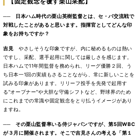
【固定観念を覆す栗山采配】
── 日本ハム時代の栗山英樹監督とは、セ・パ交流戦で
対戦したことがあると思います。指揮官としてどんな印
象をお持ちですか？
吉見
やさしそうな印象ですが、内に秘めるものは熱い
ですし、采配、選手起用に関しては厳しさを感じます。
日本ハムで11年間監督を務められ、リーグ優勝２回、う
ち日本一1回の実績もさることながら、常に新しいことを
試みる印象があります。リリーフ投手を先発で起用す
る"オープナー"や大胆な守備シフトなど、野球界のため
にこれまでの常識や固定観念をとり払うイメージがあり
ますね。
── その栗山監督率いる侍ジャパンですが、第5回WBC
が３月に開催されます。そこで吉見さんの考える「第１