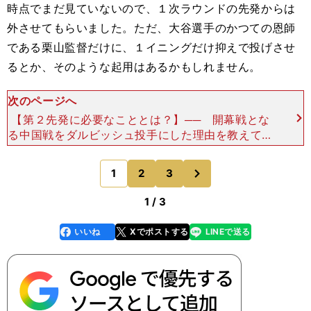
時点でまだ見ていないので、１次ラウンドの先発からは
外させてもらいました。ただ、大谷選手のかつての恩師
である栗山監督だけに、１イニングだけ抑えで投げさせ
るとか、そのような起用はあるかもしれません。
次のページへ
【第２先発に必要なこととは？】── 開幕戦とな
る中国戦をダルビッシュ投手にした理由を教えてく
ださい。吉見 野球というのは、最初の試合が大事
です。普通に考えれば中国に負けることはないと思
次
1
2
3
のページへ
いますが、同
1 / 3
いいね
Xでポストする
LINEで送る
line
faceboo
x
k