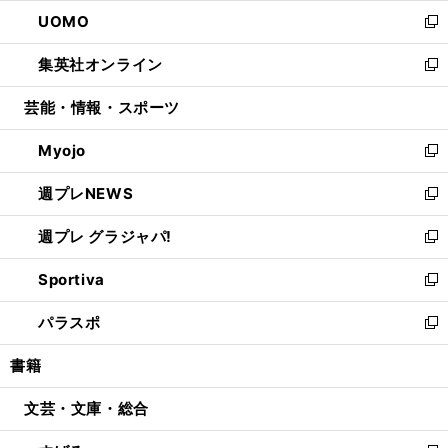
ウ
ン
ウ
し
UOMO
く
で
ド
ィ
い
新
開
ウ
ン
ウ
し
集英社オンライン
く
で
ド
ィ
い
新
開
ウ
ン
ウ
し
芸能・情報・スポーツ
く
で
ド
ィ
い
開
ウ
ン
ウ
Myojo
く
で
ド
ィ
新
開
ウ
ン
し
週プレNEWS
く
で
ド
い
新
開
ウ
ウ
し
週プレ グラジャパ!
く
で
ィ
い
新
開
ン
ウ
し
Sportiva
く
ド
ィ
い
新
ウ
ン
ウ
し
パラスポ
で
ド
ィ
い
新
開
ウ
ン
ウ
し
書籍
く
で
ド
ィ
い
開
ウ
ン
ウ
文芸・文庫・総合
く
で
ド
ィ
開
ウ
ン