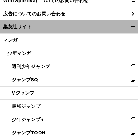
Web Sportivaについてのお問い合わせ
く
新
し
広告についてのお問い合わせ
い
ウ
集英社サイト
ィ
開
ン
く/
マンガ
ド
閉
ウ
じ
少年マンガ
で
る
開
週刊少年ジャンプ
く
新
し
ジャンプSQ
い
新
ウ
し
Vジャンプ
ィ
い
新
ン
ウ
し
最強ジャンプ
ド
ィ
い
新
ウ
ン
ウ
し
少年ジャンプ+
で
ド
ィ
い
新
開
ウ
ン
ウ
し
ジャンプTOON
く
で
ド
ィ
い
新