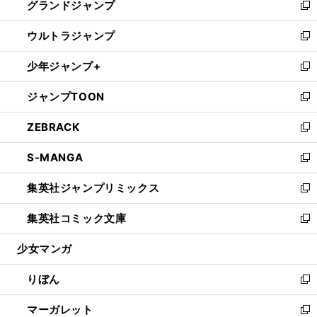
グランドジャンプ
で
ド
ィ
い
新
開
ウ
ン
ウ
し
ウルトラジャンプ
く
で
ド
ィ
い
新
開
ウ
ン
ウ
し
少年ジャンプ+
く
で
ド
ィ
い
新
開
ウ
ン
ウ
し
ジャンプTOON
く
で
ド
ィ
い
新
開
ウ
ン
ウ
し
ZEBRACK
く
で
ド
ィ
い
新
開
ウ
ン
ウ
し
S-MANGA
く
で
ド
ィ
い
新
開
ウ
ン
ウ
し
集英社ジャンプリミックス
く
で
ド
ィ
い
新
開
ウ
ン
ウ
し
集英社コミック文庫
く
で
ド
ィ
い
新
開
ウ
ン
ウ
し
少女マンガ
く
で
ド
ィ
い
開
ウ
ン
ウ
りぼん
く
で
ド
ィ
新
開
ウ
ン
し
マーガレット
く
で
ド
い
新