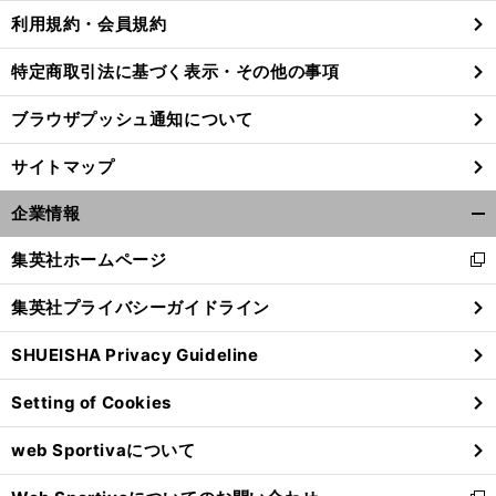
利用規約・会員規約
特定商取引法に基づく表示・その他の事項
ブラウザプッシュ通知について
サイトマップ
企業情報
開
く/
集英社ホームページ
新
閉
し
じ
集英社プライバシーガイドライン
い
る
ウ
SHUEISHA Privacy Guideline
ィ
ン
Setting of Cookies
ド
ウ
web Sportivaについて
で
開