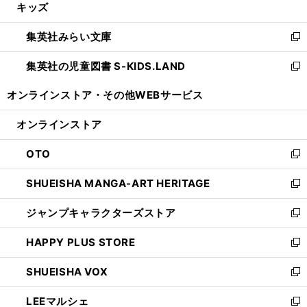
キッズ
く
で
ド
ィ
い
開
ウ
ン
ウ
集英社みらい文庫
く
で
ド
ィ
新
開
ウ
ン
し
集英社の児童図書 S-KIDS.LAND
く
で
ド
い
新
開
ウ
ウ
し
オンラインストア・
その他WEBサービス
く
で
ィ
い
開
ン
ウ
オンラインストア
く
ド
ィ
ウ
ン
OTO
で
ド
新
開
ウ
し
SHUEISHA MANGA-ART HERITAGE
く
で
い
新
開
ウ
し
ジャンプキャラクターズストア
く
ィ
い
新
ン
ウ
し
HAPPY PLUS STORE
ド
ィ
い
新
ウ
ン
ウ
し
SHUEISHA VOX
で
ド
ィ
い
新
開
ウ
ン
ウ
し
LEEマルシェ
く
で
ド
ィ
い
新