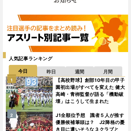
人気記事ランキング
今日
昨日
週間
月間
【高校野球】創部10年目の甲子
1
園初出場がすべてを変えた 健大
高崎・青栁監督が語る「機動破
壊」はこうして生まれた
J1全順位予想 識者５人が推す
2
優勝候補筆頭は？ J2降格の憂
き目に遭いそうな３クラブと