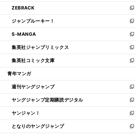
開
ウ
ン
ウ
し
ZEBRACK
く
で
ド
ィ
い
新
開
ウ
ン
ウ
し
ジャンプルーキー！
く
で
ド
ィ
い
新
開
ウ
ン
ウ
し
S-MANGA
く
で
ド
ィ
い
新
開
ウ
ン
ウ
し
集英社ジャンプリミックス
く
で
ド
ィ
い
新
開
ウ
ン
ウ
し
集英社コミック文庫
く
で
ド
ィ
い
新
開
ウ
ン
ウ
し
青年マンガ
く
で
ド
ィ
い
開
ウ
ン
ウ
週刊ヤングジャンプ
く
で
ド
ィ
新
開
ウ
ン
し
ヤングジャンプ定期購読デジタル
く
で
ド
い
新
開
ウ
ウ
し
ヤンジャン！
く
で
ィ
い
新
開
ン
ウ
し
となりのヤングジャンプ
く
ド
ィ
い
新
ウ
ン
ウ
し