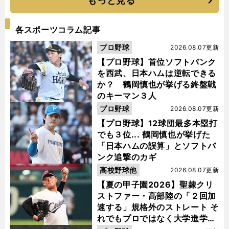
もっと見る
各スポーツコラム記事
プロ野球
2026.08.07更新
【プロ野球】首位ソフトバンク
を西武、日本ハムは逆転できる
か？ 鶴岡慎也が挙げる終盤戦
のキーマン３人
プロ野球
2026.08.07更新
【プロ野球】12球団最多本塁打
でも３位... 鶴岡慎也が挙げた
「日本ハムの誤算」とソフトバ
ンク追撃のカギ
高校野球他
2026.08.07更新
【夏の甲子園2026】聖隷クリ
ストファー・高部陸の「２回加
速する」規格外のストレート そ
れでもプロではなく大学進学を