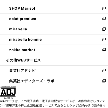
開
ウ
ン
ウ
し
SHOP Marisol
く
で
ド
ィ
い
新
開
ウ
ン
ウ
し
eclat premium
く
で
ド
ィ
い
新
開
ウ
ン
ウ
し
mirabella
く
で
ド
ィ
い
新
開
ウ
ン
ウ
し
mirabella homme
く
で
ド
ィ
い
新
開
ウ
ン
ウ
し
zakka market
く
で
ド
ィ
い
新
開
ウ
ン
ウ
し
その他WEBサービス
く
で
ド
ィ
い
開
ウ
ン
ウ
集英社アドナビ
く
で
ド
ィ
新
開
ウ
ン
し
集英社エディターズ・ラボ
く
で
ド
い
新
開
ウ
ウ
し
く
で
ィ
い
開
ン
ウ
ABJマークは、この電子書店・電子書籍配信サービスが、著作権者からコンテ
く
ド
ィ
ンツ使用許諾を得た正規版配信サービスであることを示す登録商標（登録番号
ウ
ン