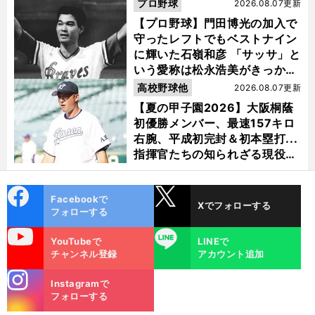
選ぶ理由
プロ野球
2026.08.07更新
【プロ野球】門田博光の加入で
守ったレフトでもベストナイン
に輝いた石嶺和彦 「サッサ」と
いう愛称は松永浩美がきっか
け？
高校野球他
2026.08.07更新
【夏の甲子園2026】大阪桐蔭
初優勝メンバー、最速157キロ
右腕、平成初完封＆初本塁打...
指揮官たちの知られざる現役時
代
cebo
X
Facebookで
Xでフォローする
ok
フォローする
uTube
LINE
YouTubeで
LINEで
チャンネル登録
アカウント追加
stagra
Instagramで
m
フォローする