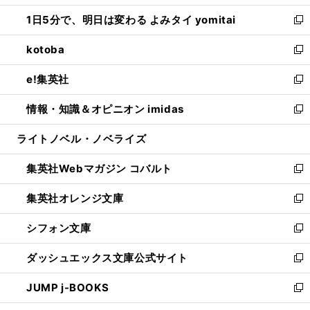
ウ
ン
ウ
し
1日5分で、明日は変わる よみタイ yomitai
で
ド
ィ
い
新
開
ウ
ン
ウ
し
kotoba
く
で
ド
ィ
い
新
開
ウ
ン
ウ
し
e!集英社
く
で
ド
ィ
い
新
開
ウ
ン
ウ
し
情報・知識＆オピニオン imidas
く
で
ド
ィ
い
新
開
ウ
ン
ウ
し
ライトノベル・ノベライズ
く
で
ド
ィ
い
開
ウ
ン
ウ
集英社Webマガジン コバルト
く
で
ド
ィ
新
開
ウ
ン
し
集英社オレンジ文庫
く
で
ド
い
新
開
ウ
ウ
し
シフォン文庫
く
で
ィ
い
新
開
ン
ウ
し
ダッシュエックス文庫公式サイト
く
ド
ィ
い
新
ウ
ン
ウ
し
JUMP j-BOOKS
で
ド
ィ
い
新
開
ウ
ン
ウ
し