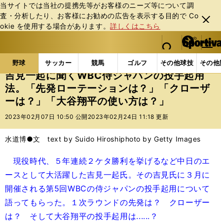
当サイトでは当社の提携先等がお客様のニーズ等について調
査・分析したり、お客様にお勧めの広告を表⽰する⽬的で Co
閉じ
okie を使⽤する場合があります。
詳しくはこちら
る
マイペ
web Sportiva (webスポルティーバ)
検索
メニュ
we
ー
野球の記事一覧
プロ野球
吉見一起に聞くWBC侍
b
ジ
野球
サッカー
競馬
ゴルフ
その他球技
その他
ス
吉見一起に聞くWBC侍ジャパンの投手起用
ポ
法。「先発ローテーションは？」「クローザ
ル
ーは？」「大谷翔平の使い方は？」
テ
ィ
2023年02月07日 10:50 公開
2023年02月24日 11:18 更新
ー
バ
水道博●文 text by Suido Hiroshi
photo by Getty Images
現役時代、５年連続２ケタ勝利を挙げるなど中日のエ
ースとして大活躍した吉見一起氏。その吉見氏に３月に
開催される第5回WBCの侍ジャパンの投手起用について
語ってもらった。１次ラウンドの先発は？ クローザー
は？ そして大谷翔平の投手起用は......？