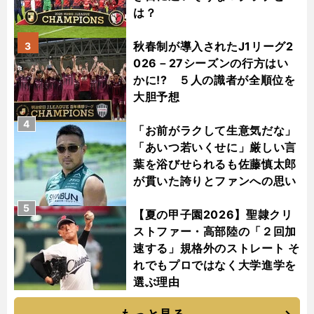
は？
秋春制が導入されたJ1リーグ2
3
026－27シーズンの行方はい
かに!? ５人の識者が全順位を
大胆予想
4
「お前がラクして生意気だな」
「あいつ若いくせに」厳しい言
葉を浴びせられるも佐藤慎太郎
が貫いた誇りとファンへの思い
5
【夏の甲子園2026】聖隷クリ
ストファー・高部陸の「２回加
速する」規格外のストレート そ
れでもプロではなく大学進学を
選ぶ理由