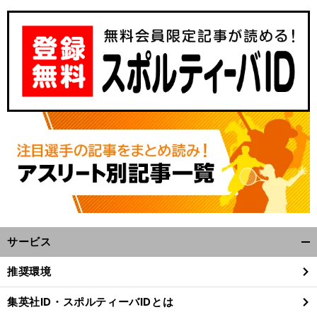
。
、
む
前
年阪神
中日の伝説の天王山
岡田彰布は判定に激怒
サヨナラ負けのピンチで投手に「
ちゃくちゃしたれ
へ
サービス
開
く/
推奨環境
閉
じ
集英社ID・スポルティーバIDとは
る