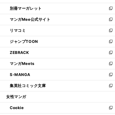
開
ウ
ウ
し
別冊マーガレット
く
で
ィ
い
新
開
ン
ウ
し
マンガMee公式サイト
く
ド
ィ
い
新
ウ
ン
ウ
し
リマコミ
で
ド
ィ
い
新
開
ウ
ン
ウ
し
ジャンプTOON
く
で
ド
ィ
い
新
開
ウ
ン
ウ
し
ZEBRACK
く
で
ド
ィ
い
新
開
ウ
ン
ウ
し
マンガMeets
く
で
ド
ィ
い
新
開
ウ
ン
ウ
し
S-MANGA
く
で
ド
ィ
い
新
開
ウ
ン
ウ
し
集英社コミック文庫
く
で
ド
ィ
い
新
開
ウ
ン
ウ
し
女性マンガ
く
で
ド
ィ
い
開
ウ
ン
ウ
Cookie
く
で
ド
ィ
新
開
ウ
ン
し