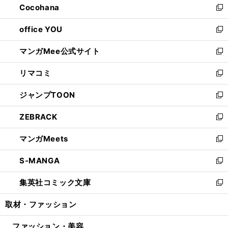
Cocohana
く
で
ド
い
新
開
ウ
ウ
し
office YOU
く
で
ィ
い
新
開
ン
ウ
し
マンガMee公式サイト
く
ド
ィ
い
新
ウ
ン
ウ
し
リマコミ
で
ド
ィ
い
新
開
ウ
ン
ウ
し
ジャンプTOON
く
で
ド
ィ
い
新
開
ウ
ン
ウ
し
ZEBRACK
く
で
ド
ィ
い
新
開
ウ
ン
ウ
し
マンガMeets
く
で
ド
ィ
い
新
開
ウ
ン
ウ
し
S-MANGA
く
で
ド
ィ
い
新
開
ウ
ン
ウ
し
集英社コミック文庫
く
で
ド
ィ
い
新
開
ウ
ン
ウ
し
取材・ファッション
く
で
ド
ィ
い
開
ウ
ン
ウ
ファッション・美容
く
で
ド
ィ