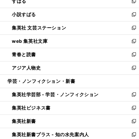
すばる
く
で
ド
新
開
ウ
し
小説すばる
く
で
い
新
開
ウ
し
集英社 文芸ステーション
く
ィ
い
新
ン
ウ
し
web 集英社文庫
ド
ィ
い
新
ウ
ン
ウ
し
青春と読書
で
ド
ィ
い
新
開
ウ
ン
ウ
し
アジア人物史
く
で
ド
ィ
い
新
開
ウ
ン
ウ
し
学芸・ノンフィクション・新書
く
で
ド
ィ
い
開
ウ
ン
ウ
集英社学芸部 - 学芸・ノンフィクション
く
で
ド
ィ
新
開
ウ
ン
し
集英社ビジネス書
く
で
ド
い
新
開
ウ
ウ
し
集英社新書
く
で
ィ
い
新
開
ン
ウ
し
集英社新書プラス - 知の水先案内人
く
ド
ィ
い
新