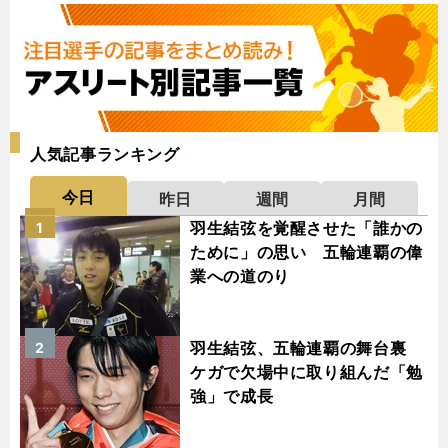
人気記事ランキング
今日
昨日
週間
月間
羽生結弦を覚醒させた「誰かの
1
ために」の思い 五輪連覇の偉
業への道のり
羽生結弦、五輪連覇の舞台裏
2
ケガで欠場中に取り組んだ「勉
強」で成長