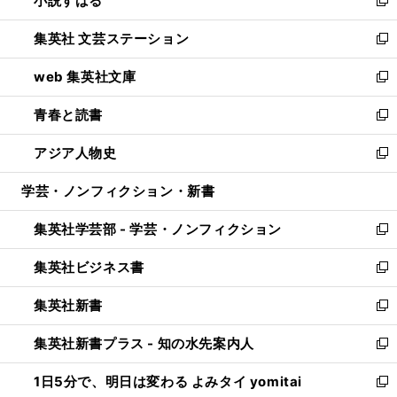
小説すばる
で
い
新
開
ウ
し
集英社 文芸ステーション
く
ィ
い
新
ン
ウ
し
web 集英社文庫
ド
ィ
い
新
ウ
ン
ウ
し
青春と読書
で
ド
ィ
い
新
開
ウ
ン
ウ
し
アジア人物史
く
で
ド
ィ
い
新
開
ウ
ン
ウ
し
学芸・ノンフィクション・新書
く
で
ド
ィ
い
開
ウ
ン
ウ
集英社学芸部 - 学芸・ノンフィクション
く
で
ド
ィ
新
開
ウ
ン
し
集英社ビジネス書
く
で
ド
い
新
開
ウ
ウ
し
集英社新書
く
で
ィ
い
新
開
ン
ウ
し
集英社新書プラス - 知の水先案内人
く
ド
ィ
い
新
ウ
ン
ウ
し
1日5分で、明日は変わる よみタイ yomitai
で
ド
ィ
い
新