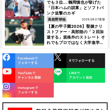
でも３位... 鶴岡慎也が挙げた
「日本ハムの誤算」とソフトバ
ンク追撃のカギ
高校野球他
2026.08.07更新
【夏の甲子園2026】聖隷クリ
ストファー・高部陸の「２回加
速する」規格外のストレート そ
れでもプロではなく大学進学を
選ぶ理由
cebo
X
Facebookで
Xでフォローする
ok
フォローする
uTube
LINE
YouTubeで
LINEで
チャンネル登録
アカウント追加
stagra
Instagramで
m
フォローする