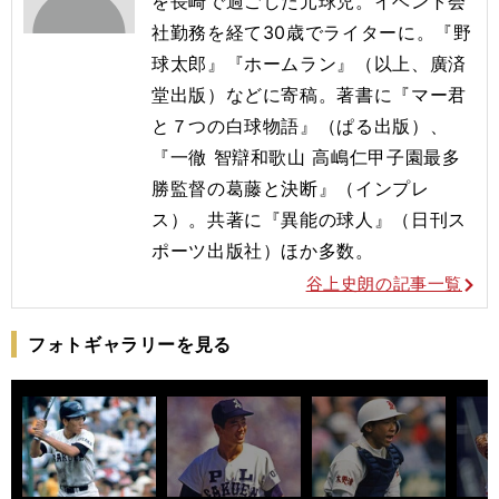
を長崎で過ごした元球児。イベント会
社勤務を経て30歳でライターに。『野
球太郎』『ホームラン』（以上、廣済
堂出版）などに寄稿。著書に『マー君
と７つの白球物語』（ぱる出版）、
『一徹 智辯和歌山 高嶋仁甲子園最多
勝監督の葛藤と決断』（インプレ
ス）。共著に『異能の球人』（日刊ス
ポーツ出版社）ほか多数。
谷上史朗の記事一覧
フォトギャラリーを見る