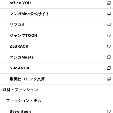
office YOU
く
で
ィ
い
新
開
ン
ウ
し
マンガMee公式サイト
く
ド
ィ
い
新
ウ
ン
ウ
し
リマコミ
で
ド
ィ
い
新
開
ウ
ン
ウ
し
ジャンプTOON
く
で
ド
ィ
い
新
開
ウ
ン
ウ
し
ZEBRACK
く
で
ド
ィ
い
新
開
ウ
ン
ウ
し
マンガMeets
く
で
ド
ィ
い
新
開
ウ
ン
ウ
し
S-MANGA
く
で
ド
ィ
い
新
開
ウ
ン
ウ
し
集英社コミック文庫
く
で
ド
ィ
い
新
開
ウ
ン
ウ
し
取材・ファッション
く
で
ド
ィ
い
開
ウ
ン
ウ
ファッション・美容
く
で
ド
ィ
開
ウ
ン
Seventeen
く
で
ド
新