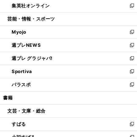
し
集英社オンライン
く
で
ド
ィ
い
新
開
ウ
ン
ウ
し
芸能・情報・スポーツ
く
で
ド
ィ
い
開
ウ
ン
ウ
Myojo
く
で
ド
ィ
新
開
ウ
ン
し
週プレNEWS
く
で
ド
い
新
開
ウ
ウ
し
週プレ グラジャパ!
く
で
ィ
い
新
開
ン
ウ
し
Sportiva
く
ド
ィ
い
新
ウ
ン
ウ
し
パラスポ
で
ド
ィ
い
新
開
ウ
ン
ウ
し
書籍
く
で
ド
ィ
い
開
ウ
ン
ウ
文芸・文庫・総合
く
で
ド
ィ
開
ウ
ン
すばる
く
で
ド
新
開
ウ
し
く