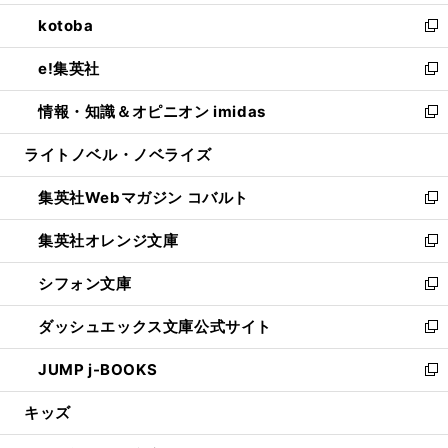
開
ウ
ン
ウ
し
kotoba
く
で
ド
ィ
い
新
開
ウ
ン
ウ
し
e!集英社
く
で
ド
ィ
い
新
開
ウ
ン
ウ
し
情報・知識＆オピニオン imidas
く
で
ド
ィ
い
新
開
ウ
ン
ウ
し
ライトノベル・ノベライズ
く
で
ド
ィ
い
開
ウ
ン
ウ
集英社Webマガジン コバルト
く
で
ド
ィ
新
開
ウ
ン
し
集英社オレンジ文庫
く
で
ド
い
新
開
ウ
ウ
し
シフォン文庫
く
で
ィ
い
新
開
ン
ウ
し
ダッシュエックス文庫公式サイト
く
ド
ィ
い
新
ウ
ン
ウ
し
JUMP j-BOOKS
で
ド
ィ
い
新
開
ウ
ン
ウ
し
キッズ
く
で
ド
ィ
い
開
ウ
ン
ウ