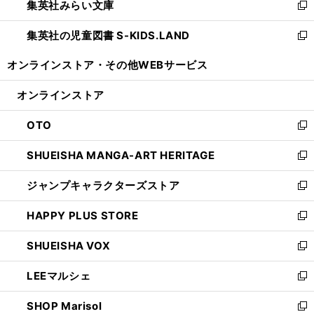
集英社みらい文庫
く
で
ド
ィ
新
開
ウ
ン
し
集英社の児童図書 S-KIDS.LAND
く
で
ド
い
新
開
ウ
ウ
し
オンラインストア・
その他WEBサービス
く
で
ィ
い
開
ン
ウ
オンラインストア
く
ド
ィ
ウ
ン
OTO
で
ド
新
開
ウ
し
SHUEISHA MANGA-ART HERITAGE
く
で
い
新
開
ウ
し
ジャンプキャラクターズストア
く
ィ
い
新
ン
ウ
し
HAPPY PLUS STORE
ド
ィ
い
新
ウ
ン
ウ
し
SHUEISHA VOX
で
ド
ィ
い
新
開
ウ
ン
ウ
し
LEEマルシェ
く
で
ド
ィ
い
新
開
ウ
ン
ウ
し
SHOP Marisol
く
で
ド
ィ
い
新