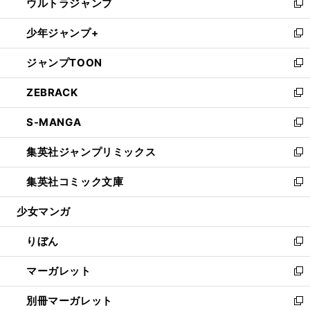
ウルトラジャンプ
く
で
ド
ィ
い
新
開
ウ
ン
ウ
し
少年ジャンプ+
く
で
ド
ィ
い
新
開
ウ
ン
ウ
し
ジャンプTOON
く
で
ド
ィ
い
新
開
ウ
ン
ウ
し
ZEBRACK
く
で
ド
ィ
い
新
開
ウ
ン
ウ
し
S-MANGA
く
で
ド
ィ
い
新
開
ウ
ン
ウ
し
集英社ジャンプリミックス
く
で
ド
ィ
い
新
開
ウ
ン
ウ
し
集英社コミック文庫
く
で
ド
ィ
い
新
開
ウ
ン
ウ
し
少女マンガ
く
で
ド
ィ
い
開
ウ
ン
ウ
りぼん
く
で
ド
ィ
新
開
ウ
ン
し
マーガレット
く
で
ド
い
新
開
ウ
ウ
し
別冊マーガレット
く
で
ィ
い
新