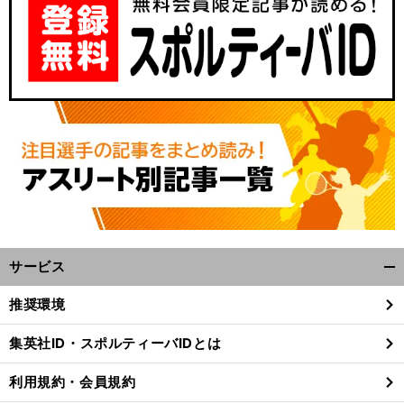
サービス
開
く/
推奨環境
閉
じ
集英社ID・スポルティーバIDとは
る
利用規約・会員規約