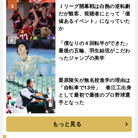
Ｊリーグ開幕戦は白熱の逆転劇
3
だが観客、視聴者にとって「価
値あるイベント」になっていた
か
4
「僕なりの４回転半ができた」
最後の五輪、羽生結弦がこだわ
ったジャンプの美学
5
栗原陵矢が無名校進学の理由は
「自転車で13分」 春江工出身
として最初で最後のプロ野球選
手となった
もっと見る