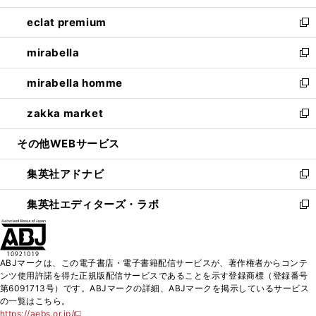
開
ウ
ン
ウ
し
eclat premium
く
で
ド
ィ
い
新
開
ウ
ン
ウ
し
mirabella
く
で
ド
ィ
い
新
開
ウ
ン
ウ
し
mirabella homme
く
で
ド
ィ
い
新
開
ウ
ン
ウ
し
zakka market
く
で
ド
ィ
い
新
開
ウ
ン
ウ
し
その他WEBサービス
く
で
ド
ィ
い
開
ウ
ン
ウ
集英社アドナビ
く
で
ド
ィ
新
開
ウ
ン
し
集英社エディターズ・ラボ
く
で
ド
い
新
開
ウ
ウ
し
く
で
ィ
い
開
ン
ウ
ABJマークは、この電子書店・電子書籍配信サービスが、著作権者からコンテ
く
ド
ィ
ンツ使用許諾を得た正規版配信サービスであることを示す登録商標（登録番号
ウ
ン
第6091713号）です。ABJマークの詳細、ABJマークを掲示しているサービス
で
ド
の一覧はこちら。
開
ウ
https://aebs.or.jp/