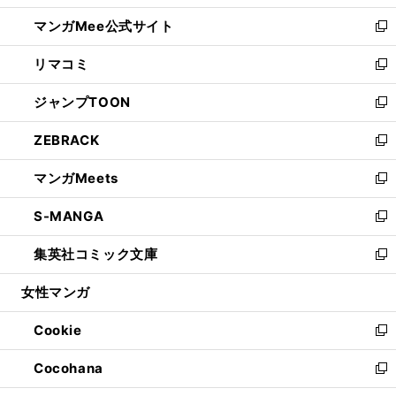
開
ン
ウ
し
マンガMee公式サイト
く
ド
ィ
い
新
ウ
ン
ウ
し
リマコミ
で
ド
ィ
い
新
開
ウ
ン
ウ
し
ジャンプTOON
く
で
ド
ィ
い
新
開
ウ
ン
ウ
し
ZEBRACK
く
で
ド
ィ
い
新
開
ウ
ン
ウ
し
マンガMeets
く
で
ド
ィ
い
新
開
ウ
ン
ウ
し
S-MANGA
く
で
ド
ィ
い
新
開
ウ
ン
ウ
し
集英社コミック文庫
く
で
ド
ィ
い
新
開
ウ
ン
ウ
し
女性マンガ
く
で
ド
ィ
い
開
ウ
ン
ウ
Cookie
く
で
ド
ィ
新
開
ウ
ン
し
Cocohana
く
で
ド
い
新
開
ウ
ウ
し