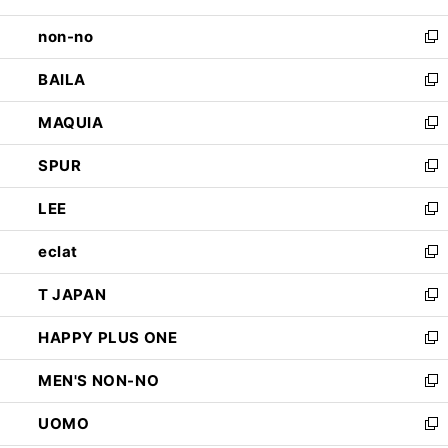
開
ウ
し
non-no
く
で
い
新
開
ウ
し
BAILA
く
ィ
い
新
ン
ウ
し
MAQUIA
ド
ィ
い
新
ウ
ン
ウ
し
SPUR
で
ド
ィ
い
新
開
ウ
ン
ウ
し
LEE
く
で
ド
ィ
い
新
開
ウ
ン
ウ
し
eclat
く
で
ド
ィ
い
新
開
ウ
ン
ウ
し
T JAPAN
く
で
ド
ィ
い
新
開
ウ
ン
ウ
し
HAPPY PLUS ONE
く
で
ド
ィ
い
新
開
ウ
ン
ウ
し
MEN'S NON-NO
く
で
ド
ィ
い
新
開
ウ
ン
ウ
し
UOMO
く
で
ド
ィ
い
新
開
ウ
ン
ウ