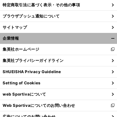
特定商取引法に基づく表示・その他の事項
ブラウザプッシュ通知について
サイトマップ
企業情報
開
く/
集英社ホームページ
新
閉
し
じ
集英社プライバシーガイドライン
い
る
ウ
SHUEISHA Privacy Guideline
ィ
ン
Setting of Cookies
ド
ウ
web Sportivaについて
で
開
Web Sportivaについてのお問い合わせ
く
新
し
広告についてのお問い合わせ