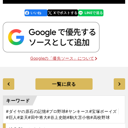
いいね
Xでポストする
LINEで送る
line
faceboo
x
k
Googleの「優先ソース」について
一覧に戻る
キーワード
#ダイヤの原石の記憶
#プロ野球
#ヤンキース
#宝塚ボーイズ
#巨人
#楽天
#田中将大
#谷上史朗
#駒大苫小牧
#高校野球