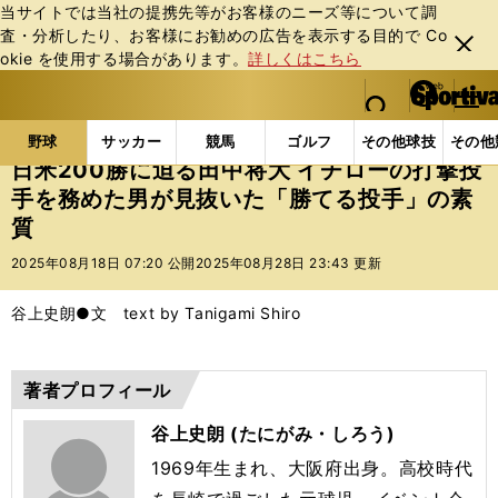
当サイトでは当社の提携先等がお客様のニーズ等について調
査・分析したり、お客様にお勧めの広告を表⽰する⽬的で Co
閉じ
okie を使⽤する場合があります。
詳しくはこちら
る
マイペ
web Sportiva (webスポルティーバ)
検索
メニュ
we
ー
野球の記事一覧
高校野球他
日米200勝に迫る田中
b
ジ
野球
サッカー
競馬
ゴルフ
その他球技
その他
ス
日米200勝に迫る田中将大 イチローの打撃投
ポ
手を務めた男が見抜いた「勝てる投手」の素
ル
質
テ
ィ
2025年08月18日 07:20 公開
2025年08月28日 23:43 更新
ー
バ
谷上史朗●文 text by Tanigami Shiro
著者プロフィール
谷上史朗 (たにがみ・しろう)
1969年生まれ、大阪府出身。高校時代