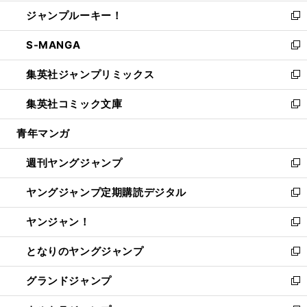
開
ウ
ン
ウ
し
ジャンプルーキー！
く
で
ド
ィ
い
新
開
ウ
ン
ウ
し
S-MANGA
く
で
ド
ィ
い
新
開
ウ
ン
ウ
し
集英社ジャンプリミックス
く
で
ド
ィ
い
新
開
ウ
ン
ウ
し
集英社コミック文庫
く
で
ド
ィ
い
新
開
ウ
ン
ウ
し
青年マンガ
く
で
ド
ィ
い
開
ウ
ン
ウ
週刊ヤングジャンプ
く
で
ド
ィ
新
開
ウ
ン
し
ヤングジャンプ定期購読デジタル
く
で
ド
い
新
開
ウ
ウ
し
ヤンジャン！
く
で
ィ
い
新
開
ン
ウ
し
となりのヤングジャンプ
く
ド
ィ
い
新
ウ
ン
ウ
し
グランドジャンプ
で
ド
ィ
い
新
開
ウ
ン
ウ
し