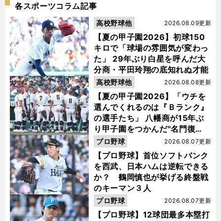
各スポーツコラム記事
高校野球他
2026.08.09更新
【夏の甲子園2026】初球150
キロで「球場の雰囲気が変わっ
た」 29年ぶり白星を呼んだ大
分商・平田玲翔の底知れぬ才能
高校野球他
2026.08.08更新
【夏の甲子園2026】「ウチを
選んでくれるのは『Ｂランク』
の選手たち」 八幡商が15年ぶ
り甲子園をつかんだ"名門復
活"の舞台裏
プロ野球
2026.08.07更新
【プロ野球】首位ソフトバンク
を西武、日本ハムは逆転できる
か？ 鶴岡慎也が挙げる終盤戦
のキーマン３人
プロ野球
2026.08.07更新
【プロ野球】12球団最多本塁打