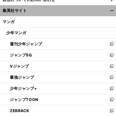
い
ウ
集英社サイト
ィ
開
ン
、
！
、
】
【
夏
】
・
く/
マンガ
の甲子園2025
プロ注目左腕の未来富山
江藤蓮がまさかの８失点KO
それでもスカウトの評価が揺るがないワケ
ド
2025
閉
ウ
じ
少年マンガ
で
る
開
週刊少年ジャンプ
く
新
し
ジャンプSQ
い
新
ウ
し
Vジャンプ
ィ
い
新
ン
ウ
し
最強ジャンプ
ド
ィ
い
新
ウ
ン
ウ
し
少年ジャンプ+
で
ド
ィ
い
新
開
ウ
ン
ウ
し
ジャンプTOON
く
で
ド
ィ
い
新
開
ウ
ン
ウ
し
ZEBRACK
く
で
ド
ィ
い
新