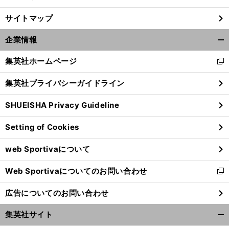
サイトマップ
企業情報
開
く/
集英社ホームページ
新
閉
し
じ
集英社プライバシーガイドライン
い
る
ウ
SHUEISHA Privacy Guideline
ィ
ン
Setting of Cookies
ド
ウ
web Sportivaについて
で
開
Web Sportivaについてのお問い合わせ
く
新
し
広告についてのお問い合わせ
い
ウ
集英社サイト
ィ
開
ン