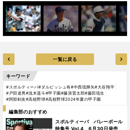
一覧に戻る
キーワード
#スポルティーバ
#ダルビッシュ有
#中西琉輝矢
#大谷翔平
#戸田道男
#浅木遥斗
#甲子園
#藤浪晋太郎
#藤田琉生
#阿部剣友
#高校野球
#高校野球2024年夏の甲子園
編集部のおすすめ
スポルティーバ バレーボール
特集号 Vol.4 6月30日発売