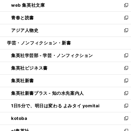
web 集英社文庫
ド
ィ
い
新
ウ
ン
ウ
し
青春と読書
で
ド
ィ
い
新
開
ウ
ン
ウ
し
アジア人物史
く
で
ド
ィ
い
新
開
ウ
ン
ウ
し
学芸・ノンフィクション・新書
く
で
ド
ィ
い
開
ウ
ン
ウ
集英社学芸部 - 学芸・ノンフィクション
く
で
ド
ィ
新
開
ウ
ン
し
集英社ビジネス書
く
で
ド
い
新
開
ウ
ウ
し
集英社新書
く
で
ィ
い
新
開
ン
ウ
し
集英社新書プラス - 知の水先案内人
く
ド
ィ
い
新
ウ
ン
ウ
し
1日5分で、明日は変わる よみタイ yomitai
で
ド
ィ
い
新
開
ウ
ン
ウ
し
kotoba
く
で
ド
ィ
い
新
開
ウ
ン
ウ
し
e!集英社
く
で