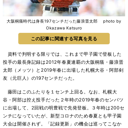
大阪桐蔭時代は身長197センチだった藤浪晋太郎 photo by
Okazawa Katsuro
この記事に関連する写真を見る
資料で判明する限りでは、これまで甲子園で登板した
投手の最長身記録は2012年春夏連覇の大阪桐蔭・藤浪晋
太郎（メッツ）と2019年春に出場した札幌大谷・阿部剣
友（元巨人）の197センチだった。
藤田はこのふたりを１センチ上回る。なお、札幌大
谷・阿部は控え投手だった２年時の2019年春のセンバツ
に出場して、2回戦の明豊戦で先発登板。３年時は200セ
ンチになっていたが、新型コロナのため春夏とも甲子園
大会は開催されず。「記録更新」の機会は巡ってこなか