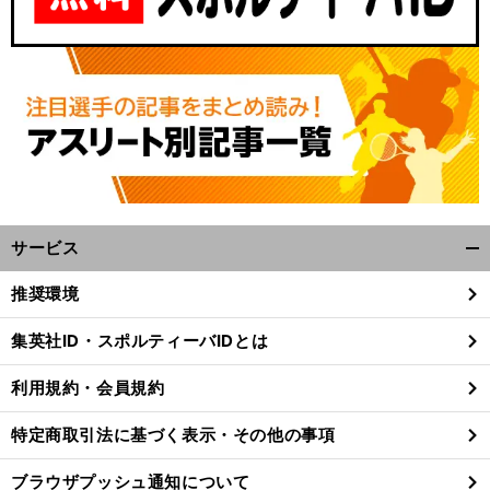
？
前
へ
サービス
開
く/
推奨環境
閉
じ
集英社ID・スポルティーバIDとは
る
利用規約・会員規約
特定商取引法に基づく表示・その他の事項
ブラウザプッシュ通知について