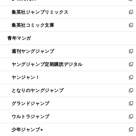
新
開
ウ
ン
ウ
し
集英社ジャンプリミックス
く
で
ド
ィ
い
新
開
ウ
ン
ウ
し
集英社コミック文庫
く
で
ド
ィ
い
新
開
ウ
ン
ウ
し
青年マンガ
く
で
ド
ィ
い
開
ウ
ン
ウ
週刊ヤングジャンプ
く
で
ド
ィ
新
開
ウ
ン
し
ヤングジャンプ定期購読デジタル
く
で
ド
い
新
開
ウ
ウ
し
ヤンジャン！
く
で
ィ
い
新
開
ン
ウ
し
となりのヤングジャンプ
く
ド
ィ
い
新
ウ
ン
ウ
し
グランドジャンプ
で
ド
ィ
い
新
開
ウ
ン
ウ
し
ウルトラジャンプ
く
で
ド
ィ
い
新
開
ウ
ン
ウ
し
少年ジャンプ+
く
で
ド
ィ
い
新
開