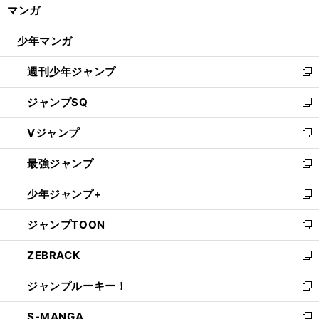
く/
マンガ
ド
閉
ウ
じ
少年マンガ
で
る
開
週刊少年ジャンプ
く
新
し
ジャンプSQ
い
新
ウ
し
Vジャンプ
ィ
い
新
ン
ウ
し
最強ジャンプ
ド
ィ
い
新
ウ
ン
ウ
し
少年ジャンプ+
で
ド
ィ
い
新
開
ウ
ン
ウ
し
ジャンプTOON
く
で
ド
ィ
い
新
開
ウ
ン
ウ
し
ZEBRACK
く
で
ド
ィ
い
新
開
ウ
ン
ウ
し
ジャンプルーキー！
く
で
ド
ィ
い
新
開
ウ
ン
ウ
し
S-MANGA
く
で
ド
ィ
い