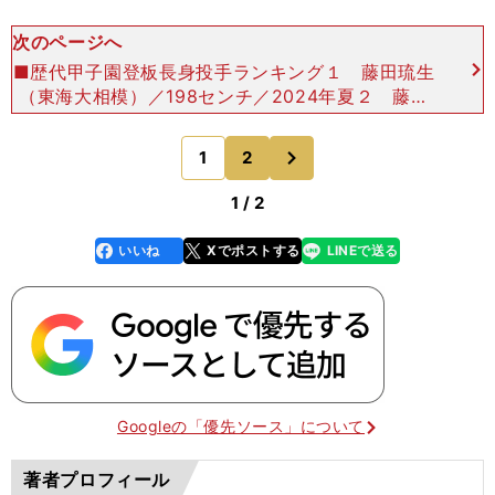
次のページへ
■歴代甲子園登板長身投手ランキング１ 藤田琉生
（東海大相模）／198センチ／2024年夏２ 藤浪
晋太郎（大阪桐蔭）／197センチ／2012年春夏
阿部剣友（札幌大谷）／197センチ／2019年春
次
1
2
のページへ
４
1 / 2
いいね
Xでポストする
LINEで送る
line
faceboo
x
k
Googleの「優先ソース」について
著者プロフィール