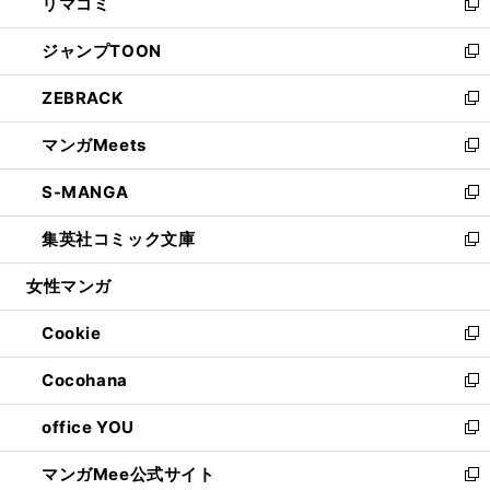
リマコミ
で
ド
ィ
い
新
開
ウ
ン
ウ
し
ジャンプTOON
く
で
ド
ィ
い
新
開
ウ
ン
ウ
し
ZEBRACK
く
で
ド
ィ
い
新
開
ウ
ン
ウ
し
マンガMeets
く
で
ド
ィ
い
新
開
ウ
ン
ウ
し
S-MANGA
く
で
ド
ィ
い
新
開
ウ
ン
ウ
し
集英社コミック文庫
く
で
ド
ィ
い
新
開
ウ
ン
ウ
し
女性マンガ
く
で
ド
ィ
い
開
ウ
ン
ウ
Cookie
く
で
ド
ィ
新
開
ウ
ン
し
Cocohana
く
で
ド
い
新
開
ウ
ウ
し
office YOU
く
で
ィ
い
新
開
ン
ウ
し
マンガMee公式サイト
く
ド
ィ
い
新