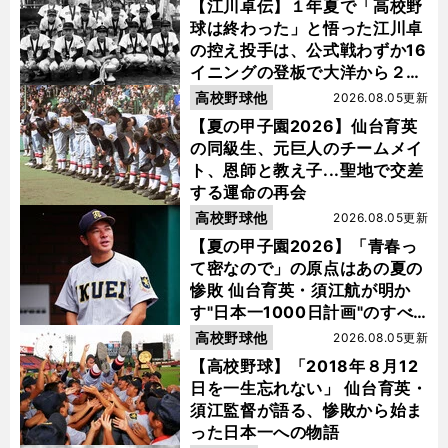
【江川卓伝】１年夏で「高校野
球は終わった」と悟った江川卓
の控え投手は、公式戦わずか16
イニングの登板で大洋から２位
指名を受けた
高校野球他
2026.08.05更新
【夏の甲子園2026】仙台育英
の同級生、元巨人のチームメイ
ト、恩師と教え子...聖地で交差
する運命の再会
高校野球他
2026.08.05更新
【夏の甲子園2026】「青春っ
て密なので」の原点はあの夏の
惨敗 仙台育英・須江航が明か
す"日本一1000日計画"のすべ
て
高校野球他
2026.08.05更新
【高校野球】「2018年８月12
日を一生忘れない」 仙台育英・
須江監督が語る、惨敗から始ま
った日本一への物語