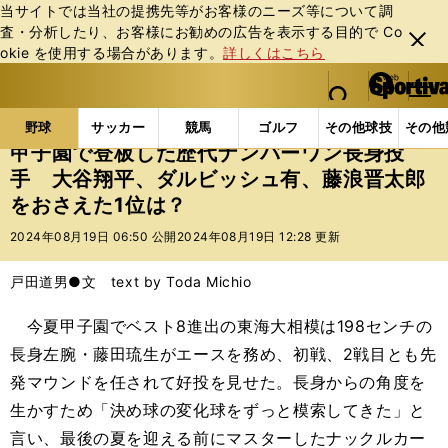
当サイトでは当社の提携先等がお客様のニーズ等について調
査・分析したり、お客様にお勧めの広告を表⽰する⽬的で Co
閉じ
okie を使⽤する場合があります。
詳しくはこちら
る
マイペ
web Sportiva (webスポルティーバ)
検索
メニュ
we
ー
野球の記事一覧
高校野球他
甲子園で登板した歴代
b
ジ
野球
サッカー
競馬
ゴルフ
その他球技
その他
ス
甲子園で登板した歴代ナンバーワン長身投
ポ
手 大谷翔平、ダルビッシュ有、藤浪晋太郎
ル
をおさえた1位は？
テ
ィ
2024年08月19日 06:50 公開
2024年08月19日 12:28 更新
ー
バ
戸田道男●文 text by Toda Michio
今夏甲子園でベスト8進出の東海大相模は198センチの
長身左腕・藤田琉生がエースを務め、初戦、2戦目とも先
発マウンドを任されて好投を見せた。長身からの角度を
生かすため「決め球の変化球をずっと模索してきた」と
言い、最後の夏を迎える前にマスターしたナックルカー