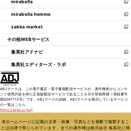
mirabella
く
で
ド
ィ
い
新
開
ウ
ン
ウ
し
mirabella homme
く
で
ド
ィ
い
新
開
ウ
ン
ウ
し
zakka market
く
で
ド
ィ
い
新
開
ウ
ン
ウ
し
その他WEBサービス
く
で
ド
ィ
い
開
ウ
ン
ウ
集英社アドナビ
く
で
ド
ィ
新
開
ウ
ン
し
集英社エディターズ・ラボ
く
で
ド
い
新
開
ウ
ウ
し
く
で
ィ
い
開
ン
ウ
ABJマークは、この電子書店・電子書籍配信サービスが、著作権者からコンテ
く
ド
ィ
ンツ使用許諾を得た正規版配信サービスであることを示す登録商標（登録番号
ウ
ン
第6091713号）です。ABJマークの詳細、ABJマークを掲示しているサービス
で
ド
の一覧はこちら。
開
ウ
https://aebs.or.jp/
新
く
で
し
い
開
本ホームページに記載の文章・画像・写真などを無断で複製するこ
ウ
く
とは法律で禁じられています。全ての著作権は株式会社 集英社に帰
ィ