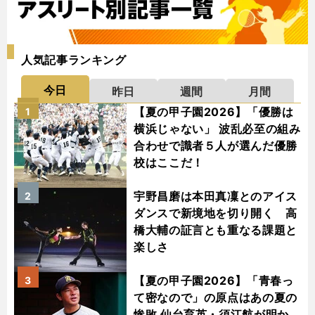
人気記事ランキング
今日
昨日
週間
月間
【夏の甲子園2026】「優勝は
1
横浜じゃない」 波乱必至の組み
合わせで識者５人が選んだ優勝
校はここだ！
宇野昌磨は本田真凜とのアイス
2
ダンスで新境地を切り開く 高
橋大輔の証言とも重なる課題と
楽しさ
【夏の甲子園2026】「青春っ
3
て密なので」の原点はあの夏の
惨敗 仙台育英・須江航が明か