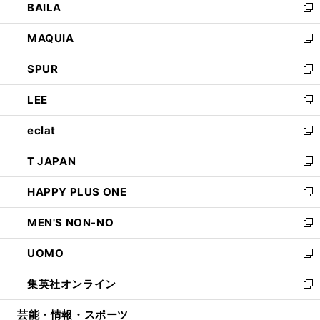
BAILA
く
ィ
い
新
ン
ウ
し
MAQUIA
ド
ィ
い
新
ウ
ン
ウ
し
SPUR
で
ド
ィ
い
新
開
ウ
ン
ウ
し
LEE
く
で
ド
ィ
い
新
開
ウ
ン
ウ
し
eclat
く
で
ド
ィ
い
新
開
ウ
ン
ウ
し
T JAPAN
く
で
ド
ィ
い
新
開
ウ
ン
ウ
し
HAPPY PLUS ONE
く
で
ド
ィ
い
新
開
ウ
ン
ウ
し
MEN'S NON-NO
く
で
ド
ィ
い
新
開
ウ
ン
ウ
し
UOMO
く
で
ド
ィ
い
新
開
ウ
ン
ウ
し
集英社オンライン
く
で
ド
ィ
い
新
開
ウ
ン
ウ
し
芸能・情報・スポーツ
く
で
ド
ィ
い