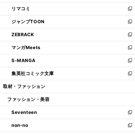
ウ
ン
ウ
し
リマコミ
で
ド
ィ
い
新
開
ウ
ン
ウ
し
ジャンプTOON
く
で
ド
ィ
い
新
開
ウ
ン
ウ
し
ZEBRACK
く
で
ド
ィ
い
新
開
ウ
ン
ウ
し
マンガMeets
く
で
ド
ィ
い
新
開
ウ
ン
ウ
し
S-MANGA
く
で
ド
ィ
い
新
開
ウ
ン
ウ
し
集英社コミック文庫
く
で
ド
ィ
い
新
開
ウ
ン
ウ
し
取材・ファッション
く
で
ド
ィ
い
開
ウ
ン
ウ
ファッション・美容
く
で
ド
ィ
開
ウ
ン
Seventeen
く
で
ド
新
開
ウ
し
non-no
く
で
い
新
開
ウ
し