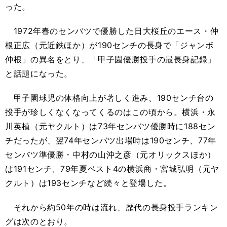
った。
1972年春のセンバツで優勝した日大桜丘のエース・仲
根正広（元近鉄ほか）が190センチの長身で「ジャンボ
仲根」の異名をとり、「甲子園優勝投手の最長身記録」
と話題になった。
甲子園球児の体格向上が著しく進み、190センチ台の
投手が珍しくなくなってくるのはこの頃から。横浜・永
川英植（元ヤクルト）は73年センバツ優勝時に188セン
チだったが、翌74年センバツ出場時は190センチ、77年
センバツ準優勝・中村の山沖之彦（元オリックスほか）
は191センチ、79年夏ベスト4の横浜商・宮城弘明（元ヤ
クルト）は193センチなど続々と登場した。
それから約50年の時は流れ、歴代の長身投手ランキン
グは次のとおり。