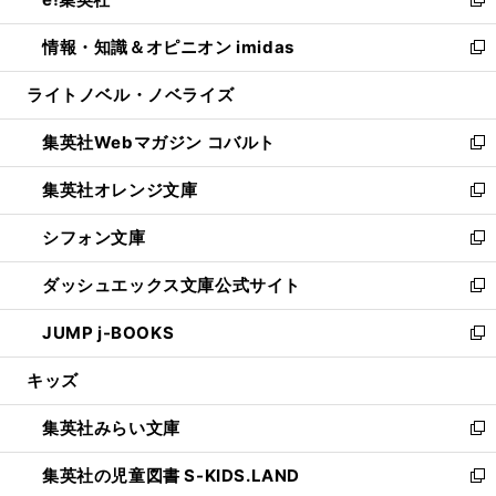
ド
ィ
い
新
開
ウ
ン
ウ
し
情報・知識＆オピニオン imidas
く
で
ド
ィ
い
新
開
ウ
ン
ウ
し
ライトノベル・ノベライズ
く
で
ド
ィ
い
開
ウ
ン
ウ
集英社Webマガジン コバルト
く
で
ド
ィ
新
開
ウ
ン
し
集英社オレンジ文庫
く
で
ド
い
新
開
ウ
ウ
し
シフォン文庫
く
で
ィ
い
新
開
ン
ウ
し
ダッシュエックス文庫公式サイト
く
ド
ィ
い
新
ウ
ン
ウ
し
JUMP j-BOOKS
で
ド
ィ
い
新
開
ウ
ン
ウ
し
キッズ
く
で
ド
ィ
い
開
ウ
ン
ウ
集英社みらい文庫
く
で
ド
ィ
新
開
ウ
ン
し
集英社の児童図書 S-KIDS.LAND
く
で
ド
い
新