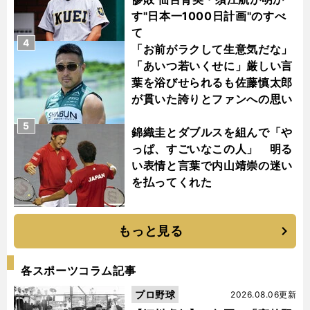
す"日本一1000日計画"のすべ
て
4
「お前がラクして生意気だな」
「あいつ若いくせに」厳しい言
葉を浴びせられるも佐藤慎太郎
が貫いた誇りとファンへの思い
5
錦織圭とダブルスを組んで「や
っぱ、すごいなこの人」 明る
い表情と言葉で内山靖崇の迷い
を払ってくれた
もっと見る
各スポーツコラム記事
プロ野球
2026.08.06更新