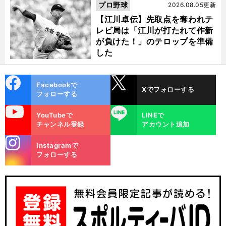
プロ野球
2026.08.05更新
【江川卓伝】先取点を奪われテ
レビ局は「江川が打たれて作新
が負けた！」のテロップを準備
した
cebo
X
Facebookで
Xでフォローする
ok
フォローする
uTube
LINE
YouTubeで
LINEで
チャンネル登録
アカウント追加
stagra
Instagramで
m
フォローする