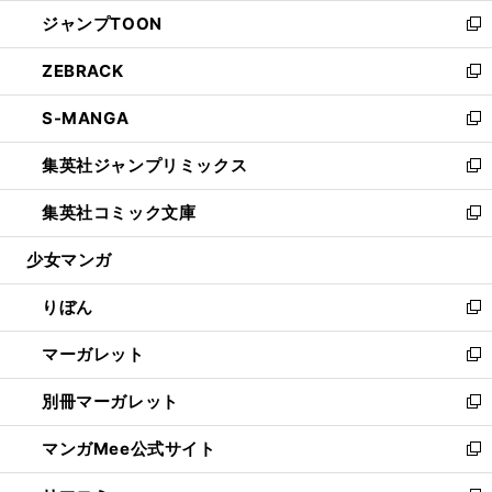
ウ
ン
ウ
し
ジャンプTOON
く
で
ド
ィ
い
新
開
ウ
ン
ウ
し
ZEBRACK
く
で
ド
ィ
い
新
開
ウ
ン
ウ
し
S-MANGA
く
で
ド
ィ
い
新
開
ウ
ン
ウ
し
集英社ジャンプリミックス
く
で
ド
ィ
い
新
開
ウ
ン
ウ
し
集英社コミック文庫
く
で
ド
ィ
い
新
開
ウ
ン
ウ
し
少女マンガ
く
で
ド
ィ
い
開
ウ
ン
ウ
りぼん
く
で
ド
ィ
新
開
ウ
ン
し
マーガレット
く
で
ド
い
新
開
ウ
ウ
し
別冊マーガレット
く
で
ィ
い
新
開
ン
ウ
し
マンガMee公式サイト
く
ド
ィ
い
新
ウ
ン
ウ
し