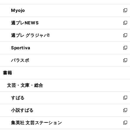
開
ウ
ン
ウ
Myojo
く
で
ド
ィ
新
開
ウ
ン
し
週プレNEWS
く
で
ド
い
新
開
ウ
ウ
し
週プレ グラジャパ!
く
で
ィ
い
新
開
ン
ウ
し
Sportiva
く
ド
ィ
い
新
ウ
ン
ウ
し
パラスポ
で
ド
ィ
い
新
開
ウ
ン
ウ
し
書籍
く
で
ド
ィ
い
開
ウ
ン
ウ
文芸・文庫・総合
く
で
ド
ィ
開
ウ
ン
すばる
く
で
ド
新
開
ウ
し
小説すばる
く
で
い
新
開
ウ
し
集英社 文芸ステーション
く
ィ
い
新
ン
ウ
し