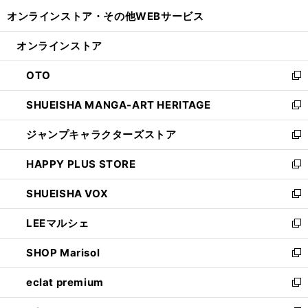
開
ウ
ウ
し
オンラインストア・
その他WEBサービス
く
で
ィ
い
開
ン
ウ
オンラインストア
く
ド
ィ
ウ
ン
OTO
で
ド
新
開
ウ
し
SHUEISHA MANGA-ART HERITAGE
く
で
い
新
開
ウ
し
ジャンプキャラクターズストア
く
ィ
い
新
ン
ウ
し
HAPPY PLUS STORE
ド
ィ
い
新
ウ
ン
ウ
し
SHUEISHA VOX
で
ド
ィ
い
新
開
ウ
ン
ウ
し
LEEマルシェ
く
で
ド
ィ
い
新
開
ウ
ン
ウ
し
SHOP Marisol
く
で
ド
ィ
い
新
開
ウ
ン
ウ
し
eclat premium
く
で
ド
ィ
い
新
開
ウ
ン
ウ
し