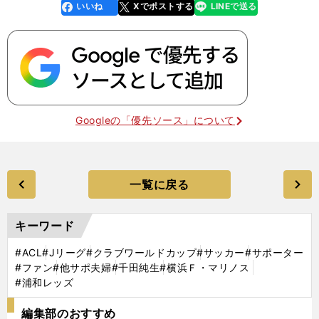
いいね
Xでポストする
LINEで送る
line
faceboo
x
k
Googleの「優先ソース」について
一覧に戻る
キーワード
#ACL
#Jリーグ
#クラブワールドカップ
#サッカー
#サポーター
#ファン
#他サポ夫婦
#千田純生
#横浜Ｆ・マリノス
#浦和レッズ
編集部のおすすめ