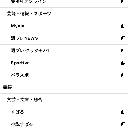
集英社オンライン
く
で
ド
ィ
い
新
開
ウ
ン
ウ
し
芸能・情報・スポーツ
く
で
ド
ィ
い
開
ウ
ン
ウ
Myojo
く
で
ド
ィ
新
開
ウ
ン
し
週プレNEWS
く
で
ド
い
新
開
ウ
ウ
し
週プレ グラジャパ!
く
で
ィ
い
新
開
ン
ウ
し
Sportiva
く
ド
ィ
い
新
ウ
ン
ウ
し
パラスポ
で
ド
ィ
い
新
開
ウ
ン
ウ
し
書籍
く
で
ド
ィ
い
開
ウ
ン
ウ
文芸・文庫・総合
く
で
ド
ィ
開
ウ
ン
すばる
く
で
ド
新
開
ウ
し
小説すばる
く
で
い
新