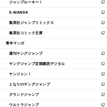
ジャンプルーキー！
く
で
ド
ィ
い
新
開
ウ
ン
ウ
し
S-MANGA
く
で
ド
ィ
い
新
開
ウ
ン
ウ
し
集英社ジャンプリミックス
く
で
ド
ィ
い
新
開
ウ
ン
ウ
し
集英社コミック文庫
く
で
ド
ィ
い
新
開
ウ
ン
ウ
し
青年マンガ
く
で
ド
ィ
い
開
ウ
ン
ウ
週刊ヤングジャンプ
く
で
ド
ィ
新
開
ウ
ン
し
ヤングジャンプ定期購読デジタル
く
で
ド
い
新
開
ウ
ウ
し
ヤンジャン！
く
で
ィ
い
新
開
ン
ウ
し
となりのヤングジャンプ
く
ド
ィ
い
新
ウ
ン
ウ
し
グランドジャンプ
で
ド
ィ
い
新
開
ウ
ン
ウ
し
ウルトラジャンプ
く
で
ド
ィ
い
新