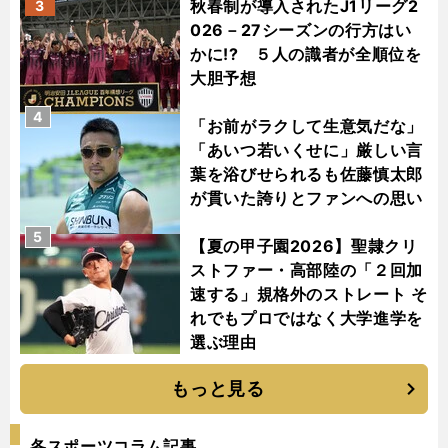
秋春制が導入されたJ1リーグ2
3
026－27シーズンの行方はい
かに!? ５人の識者が全順位を
大胆予想
4
「お前がラクして生意気だな」
「あいつ若いくせに」厳しい言
葉を浴びせられるも佐藤慎太郎
が貫いた誇りとファンへの思い
5
【夏の甲子園2026】聖隷クリ
ストファー・高部陸の「２回加
速する」規格外のストレート そ
れでもプロではなく大学進学を
選ぶ理由
もっと見る
各スポーツコラム記事