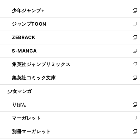
開
ウ
ン
ウ
し
少年ジャンプ+
く
で
ド
ィ
い
新
開
ウ
ン
ウ
し
ジャンプTOON
く
で
ド
ィ
い
新
開
ウ
ン
ウ
し
ZEBRACK
く
で
ド
ィ
い
新
開
ウ
ン
ウ
し
S-MANGA
く
で
ド
ィ
い
新
開
ウ
ン
ウ
し
集英社ジャンプリミックス
く
で
ド
ィ
い
新
開
ウ
ン
ウ
し
集英社コミック文庫
く
で
ド
ィ
い
新
開
ウ
ン
ウ
し
少女マンガ
く
で
ド
ィ
い
開
ウ
ン
ウ
りぼん
く
で
ド
ィ
新
開
ウ
ン
し
マーガレット
く
で
ド
い
新
開
ウ
ウ
し
別冊マーガレット
く
で
ィ
い
新
開
ン
ウ
し