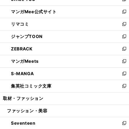
い
新
開
ン
ウ
し
マンガMee公式サイト
く
ド
ィ
い
新
ウ
ン
ウ
し
リマコミ
で
ド
ィ
い
新
開
ウ
ン
ウ
し
ジャンプTOON
く
で
ド
ィ
い
新
開
ウ
ン
ウ
し
ZEBRACK
く
で
ド
ィ
い
新
開
ウ
ン
ウ
し
マンガMeets
く
で
ド
ィ
い
新
開
ウ
ン
ウ
し
S-MANGA
く
で
ド
ィ
い
新
開
ウ
ン
ウ
し
集英社コミック文庫
く
で
ド
ィ
い
新
開
ウ
ン
ウ
し
取材・ファッション
く
で
ド
ィ
い
開
ウ
ン
ウ
ファッション・美容
く
で
ド
ィ
開
ウ
ン
Seventeen
く
で
ド
新