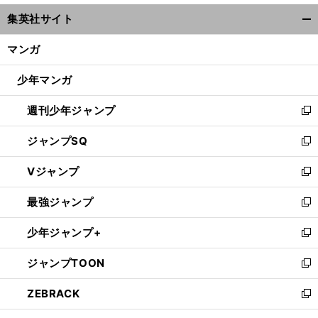
ウ
集英社サイト
ィ
開
ン
く/
マンガ
ド
閉
ウ
じ
少年マンガ
で
る
開
週刊少年ジャンプ
く
新
し
ジャンプSQ
い
新
ウ
し
Vジャンプ
ィ
い
新
ン
ウ
し
最強ジャンプ
ド
ィ
い
新
ウ
ン
ウ
し
少年ジャンプ+
で
ド
ィ
い
新
開
ウ
ン
ウ
し
ジャンプTOON
く
で
ド
ィ
い
新
開
ウ
ン
ウ
し
ZEBRACK
く
で
ド
ィ
い
新
開
ウ
ン
ウ
し