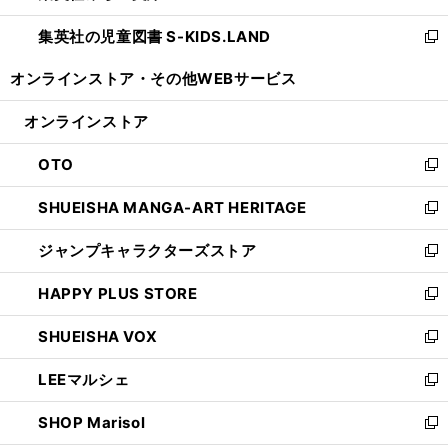
開
ウ
ン
し
集英社の児童図書 S-KIDS.LAND
く
で
ド
い
新
開
ウ
ウ
し
オンラインストア・
その他WEBサービス
く
で
ィ
い
開
ン
ウ
オンラインストア
く
ド
ィ
ウ
ン
OTO
で
ド
新
開
ウ
し
SHUEISHA MANGA-ART HERITAGE
く
で
い
新
開
ウ
し
ジャンプキャラクターズストア
く
ィ
い
新
ン
ウ
し
HAPPY PLUS STORE
ド
ィ
い
新
ウ
ン
ウ
し
SHUEISHA VOX
で
ド
ィ
い
新
開
ウ
ン
ウ
し
LEEマルシェ
く
で
ド
ィ
い
新
開
ウ
ン
ウ
し
SHOP Marisol
く
で
ド
ィ
い
新
開
ウ
ン
ウ
し