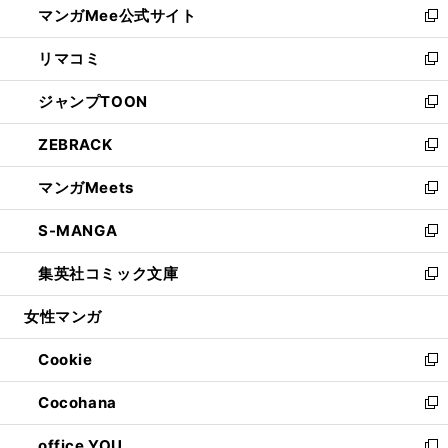
マンガMee公式サイト
く
ド
ィ
い
新
ウ
ン
ウ
し
リマコミ
で
ド
ィ
い
新
開
ウ
ン
ウ
し
ジャンプTOON
く
で
ド
ィ
い
新
開
ウ
ン
ウ
し
ZEBRACK
く
で
ド
ィ
い
新
開
ウ
ン
ウ
し
マンガMeets
く
で
ド
ィ
い
新
開
ウ
ン
ウ
し
S-MANGA
く
で
ド
ィ
い
新
開
ウ
ン
ウ
し
集英社コミック文庫
く
で
ド
ィ
い
新
開
ウ
ン
ウ
し
女性マンガ
く
で
ド
ィ
い
開
ウ
ン
ウ
Cookie
く
で
ド
ィ
新
開
ウ
ン
し
Cocohana
く
で
ド
い
新
開
ウ
ウ
し
office YOU
く
で
ィ