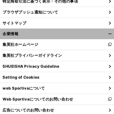
特定商取引法に基づく表示・その他の事項
ブラウザプッシュ通知について
サイトマップ
企業情報
開
く/
集英社ホームページ
新
閉
し
じ
集英社プライバシーガイドライン
い
る
ウ
SHUEISHA Privacy Guideline
ィ
】
ン
【
他
】
回
サポ夫婦
第192回
Setting of Cookies
190
ド
ウ
web Sportivaについて
で
開
Web Sportivaについてのお問い合わせ
く
新
し
広告についてのお問い合わせ
い