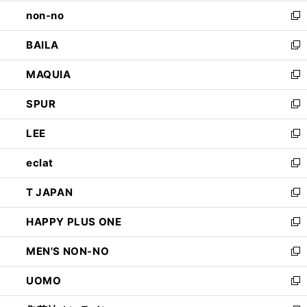
開
ウ
し
non-no
く
で
い
新
開
ウ
し
BAILA
く
ィ
い
新
ン
ウ
し
MAQUIA
ド
ィ
い
新
ウ
ン
ウ
し
SPUR
で
ド
ィ
い
新
開
ウ
ン
ウ
し
LEE
く
で
ド
ィ
い
新
開
ウ
ン
ウ
し
eclat
く
で
ド
ィ
い
新
開
ウ
ン
ウ
し
T JAPAN
く
で
ド
ィ
い
新
開
ウ
ン
ウ
し
HAPPY PLUS ONE
く
で
ド
ィ
い
新
開
ウ
ン
ウ
し
MEN'S NON-NO
く
で
ド
ィ
い
新
開
ウ
ン
ウ
し
UOMO
く
で
ド
ィ
い
新
開
ウ
ン
ウ
し