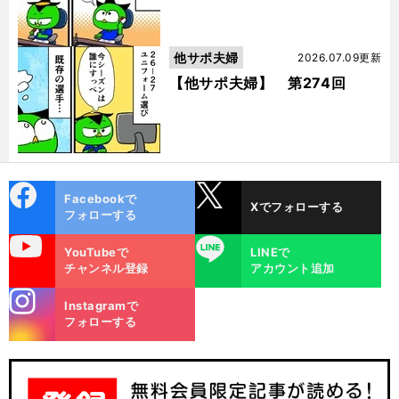
他サポ夫婦
2026.07.09更新
【他サポ夫婦】 第274回
cebo
X
Facebookで
Xでフォローする
ok
フォローする
uTube
LINE
YouTubeで
LINEで
チャンネル登録
アカウント追加
stagra
Instagramで
m
フォローする