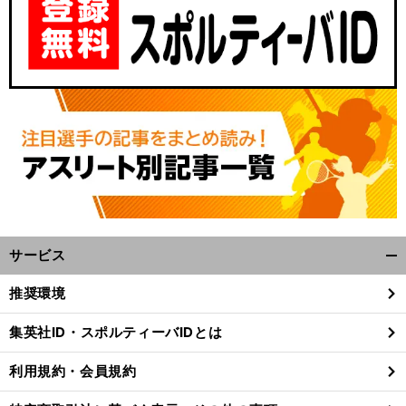
サービス
開
く/
推奨環境
閉
じ
集英社ID・スポルティーバIDとは
る
利用規約・会員規約