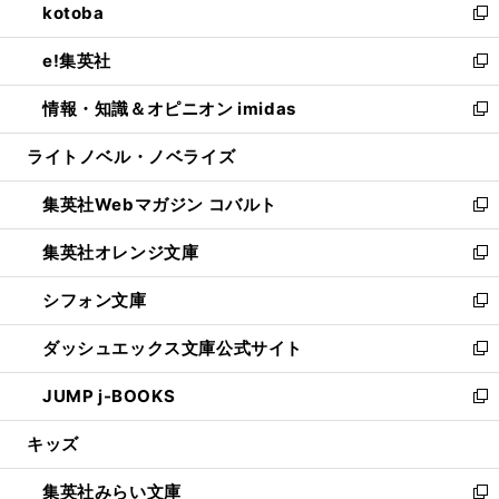
kotoba
く
で
ド
ィ
い
新
開
ウ
ン
ウ
し
e!集英社
く
で
ド
ィ
い
新
開
ウ
ン
ウ
し
情報・知識＆オピニオン imidas
く
で
ド
ィ
い
新
開
ウ
ン
ウ
し
ライトノベル・ノベライズ
く
で
ド
ィ
い
開
ウ
ン
ウ
集英社Webマガジン コバルト
く
で
ド
ィ
新
開
ウ
ン
し
集英社オレンジ文庫
く
で
ド
い
新
開
ウ
ウ
し
シフォン文庫
く
で
ィ
い
新
開
ン
ウ
し
ダッシュエックス文庫公式サイト
く
ド
ィ
い
新
ウ
ン
ウ
し
JUMP j-BOOKS
で
ド
ィ
い
新
開
ウ
ン
ウ
し
キッズ
く
で
ド
ィ
い
開
ウ
ン
ウ
集英社みらい文庫
く
で
ド
ィ
新