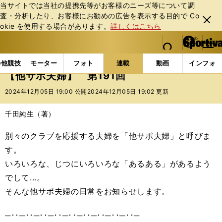
当サイトでは当社の提携先等がお客様のニーズ等について調
査・分析したり、お客様にお勧めの広告を表⽰する⽬的で Co
閉じ
okie を使⽤する場合があります。
詳しくはこちら
る
マイペ
web Sportiva (webスポルティーバ)
検索
メニュ
we
ー
連載コラム
スポマン！
他サポ夫婦
【他サポ夫婦
b
ジ
の他競技
モーター
フォト
連載
動画
インフォ
ス
【他サポ夫婦】 第191回
ポ
ル
2024年12月05日 19:00 公開
2024年12月05日 19:02 更新
テ
ィ
千田純生（著）
ー
バ
別々のクラブを応援する夫婦を「他サポ夫婦」と呼びま
す。
いろいろな、じつにいろいろな「あるある」があるよう
でして...。
そんな他サポ夫婦の日常をお知らせします。
─･･─･･─･･─･･─･･─･･─･･─･･─･･─