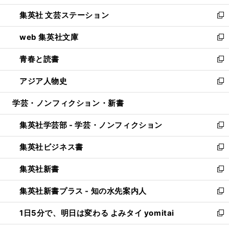
開
ウ
し
集英社 文芸ステーション
く
ィ
い
新
ン
ウ
し
web 集英社文庫
ド
ィ
い
新
ウ
ン
ウ
し
青春と読書
で
ド
ィ
い
新
開
ウ
ン
ウ
し
アジア人物史
く
で
ド
ィ
い
新
開
ウ
ン
ウ
し
学芸・ノンフィクション・新書
く
で
ド
ィ
い
開
ウ
ン
ウ
集英社学芸部 - 学芸・ノンフィクション
く
で
ド
ィ
新
開
ウ
ン
し
集英社ビジネス書
く
で
ド
い
新
開
ウ
ウ
し
集英社新書
く
で
ィ
い
新
開
ン
ウ
し
集英社新書プラス - 知の水先案内人
く
ド
ィ
い
新
ウ
ン
ウ
し
1日5分で、明日は変わる よみタイ yomitai
で
ド
ィ
い
新
開
ウ
ン
ウ
し