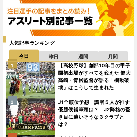
人気記事ランキング
今日
昨日
週間
月間
【高校野球】創部10年目の甲子
1
園初出場がすべてを変えた 健大
高崎・青栁監督が語る「機動破
壊」はこうして生まれた
J1全順位予想 識者５人が推す
2
優勝候補筆頭は？ J2降格の憂
き目に遭いそうな３クラブと
は？