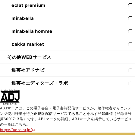
eclat premium
く
で
ド
ィ
い
新
開
ウ
ン
ウ
し
mirabella
く
で
ド
ィ
い
新
開
ウ
ン
ウ
し
mirabella homme
く
で
ド
ィ
い
新
開
ウ
ン
ウ
し
zakka market
く
で
ド
ィ
い
新
開
ウ
ン
ウ
し
その他WEBサービス
く
で
ド
ィ
い
開
ウ
ン
ウ
集英社アドナビ
く
で
ド
ィ
新
開
ウ
ン
し
集英社エディターズ・ラボ
く
で
ド
い
新
開
ウ
ウ
し
く
で
ィ
い
開
ン
ウ
ABJマークは、この電子書店・電子書籍配信サービスが、著作権者からコンテ
く
ド
ィ
ンツ使用許諾を得た正規版配信サービスであることを示す登録商標（登録番号
ウ
ン
第6091713号）です。ABJマークの詳細、ABJマークを掲示しているサービス
で
ド
の一覧はこちら。
開
ウ
https://aebs.or.jp/
新
く
で