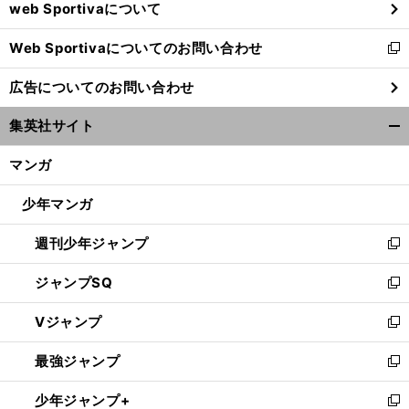
web Sportivaについて
で
開
Web Sportivaについてのお問い合わせ
く
新
し
広告についてのお問い合わせ
い
ウ
集英社サイト
ィ
開
ン
く/
マンガ
ド
閉
ウ
じ
少年マンガ
で
る
開
週刊少年ジャンプ
く
新
し
ジャンプSQ
い
新
ウ
し
Vジャンプ
ィ
い
新
ン
ウ
し
最強ジャンプ
ド
ィ
い
新
ウ
ン
ウ
し
少年ジャンプ+
で
ド
ィ
い
新