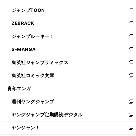
開
ウ
ン
ウ
し
ジャンプTOON
く
で
ド
ィ
い
新
開
ウ
ン
ウ
し
ZEBRACK
く
で
ド
ィ
い
新
開
ウ
ン
ウ
し
ジャンプルーキー！
く
で
ド
ィ
い
新
開
ウ
ン
ウ
し
S-MANGA
く
で
ド
ィ
い
新
開
ウ
ン
ウ
し
集英社ジャンプリミックス
く
で
ド
ィ
い
新
開
ウ
ン
ウ
し
集英社コミック文庫
く
で
ド
ィ
い
新
開
ウ
ン
ウ
し
青年マンガ
く
で
ド
ィ
い
開
ウ
ン
ウ
週刊ヤングジャンプ
く
で
ド
ィ
新
開
ウ
ン
し
ヤングジャンプ定期購読デジタル
く
で
ド
い
新
開
ウ
ウ
し
ヤンジャン！
く
で
ィ
い
新
開
ン
ウ
し