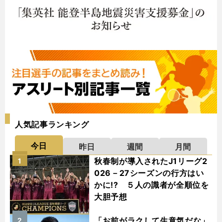
人気記事ランキング
今日
昨日
週間
月間
秋春制が導入されたJ1リーグ2
1
026－27シーズンの行方はい
かに!? ５人の識者が全順位を
大胆予想
「お前がラクして生意気だな」
2