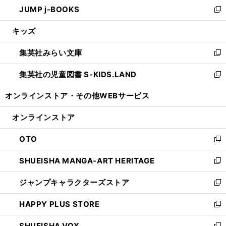
し
JUMP j-BOOKS
で
ド
ィ
い
新
開
ウ
ン
ウ
し
キッズ
く
で
ド
ィ
い
開
ウ
ン
ウ
集英社みらい文庫
く
で
ド
ィ
新
開
ウ
ン
し
集英社の児童図書 S-KIDS.LAND
く
で
ド
い
新
開
ウ
ウ
し
オンラインストア・
その他WEBサービス
く
で
ィ
い
開
ン
ウ
オンラインストア
く
ド
ィ
ウ
ン
OTO
で
ド
新
開
ウ
し
SHUEISHA MANGA-ART HERITAGE
く
で
い
新
開
ウ
し
ジャンプキャラクターズストア
く
ィ
い
新
ン
ウ
し
HAPPY PLUS STORE
ド
ィ
い
新
ウ
ン
ウ
し
SHUEISHA VOX
で