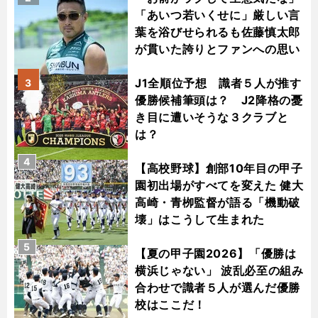
「あいつ若いくせに」厳しい言
葉を浴びせられるも佐藤慎太郎
が貫いた誇りとファンへの思い
J1全順位予想 識者５人が推す
3
優勝候補筆頭は？ J2降格の憂
き目に遭いそうな３クラブと
は？
4
【高校野球】創部10年目の甲子
園初出場がすべてを変えた 健大
高崎・青栁監督が語る「機動破
壊」はこうして生まれた
5
【夏の甲子園2026】「優勝は
横浜じゃない」 波乱必至の組み
合わせで識者５人が選んだ優勝
校はここだ！