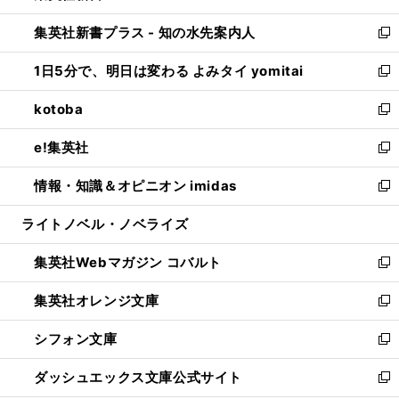
開
ン
ウ
し
集英社新書プラス - 知の水先案内人
く
ド
ィ
い
新
ウ
ン
ウ
し
1日5分で、明日は変わる よみタイ yomitai
で
ド
ィ
い
新
開
ウ
ン
ウ
し
kotoba
く
で
ド
ィ
い
新
開
ウ
ン
ウ
し
e!集英社
く
で
ド
ィ
い
新
開
ウ
ン
ウ
し
情報・知識＆オピニオン imidas
く
で
ド
ィ
い
新
開
ウ
ン
ウ
し
ライトノベル・ノベライズ
く
で
ド
ィ
い
開
ウ
ン
ウ
集英社Webマガジン コバルト
く
で
ド
ィ
新
開
ウ
ン
し
集英社オレンジ文庫
く
で
ド
い
新
開
ウ
ウ
し
シフォン文庫
く
で
ィ
い
新
開
ン
ウ
し
ダッシュエックス文庫公式サイト
く
ド
ィ
い
新
ウ
ン
ウ