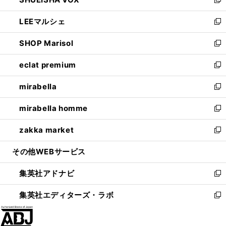
ド
ィ
い
新
開
ウ
ン
ウ
し
LEEマルシェ
く
で
ド
ィ
い
新
開
ウ
ン
ウ
し
SHOP Marisol
く
で
ド
ィ
い
新
開
ウ
ン
ウ
し
eclat premium
く
で
ド
ィ
い
新
開
ウ
ン
ウ
し
mirabella
く
で
ド
ィ
い
新
開
ウ
ン
ウ
し
mirabella homme
く
で
ド
ィ
い
新
開
ウ
ン
ウ
し
zakka market
く
で
ド
ィ
い
新
開
ウ
ン
ウ
し
その他WEBサービス
く
で
ド
ィ
い
開
ウ
ン
ウ
集英社アドナビ
く
で
ド
ィ
新
開
ウ
ン
し
集英社エディターズ・ラボ
く
で
ド
い
新
開
ウ
ウ
し
く
で
ィ
い