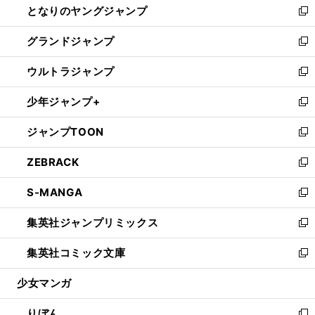
となりのヤングジャンプ
く
ド
ィ
い
新
ウ
ン
ウ
し
グランドジャンプ
で
ド
ィ
い
新
開
ウ
ン
ウ
し
ウルトラジャンプ
く
で
ド
ィ
い
新
開
ウ
ン
ウ
し
少年ジャンプ+
く
で
ド
ィ
い
新
開
ウ
ン
ウ
し
ジャンプTOON
く
で
ド
ィ
い
新
開
ウ
ン
ウ
し
ZEBRACK
く
で
ド
ィ
い
新
開
ウ
ン
ウ
し
S-MANGA
く
で
ド
ィ
い
新
開
ウ
ン
ウ
し
集英社ジャンプリミックス
く
で
ド
ィ
い
新
開
ウ
ン
ウ
し
集英社コミック文庫
く
で
ド
ィ
い
新
開
ウ
ン
ウ
し
少女マンガ
く
で
ド
ィ
い
開
ウ
ン
ウ
りぼん
く
で
ド
ィ