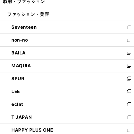
取材・ファッション
く
で
ド
ィ
い
開
ウ
ン
ウ
ファッション・美容
く
で
ド
ィ
開
ウ
ン
Seventeen
く
で
ド
新
開
ウ
し
non-no
く
で
い
新
開
ウ
し
BAILA
く
ィ
い
新
ン
ウ
し
MAQUIA
ド
ィ
い
新
ウ
ン
ウ
し
SPUR
で
ド
ィ
い
新
開
ウ
ン
ウ
し
LEE
く
で
ド
ィ
い
新
開
ウ
ン
ウ
し
eclat
く
で
ド
ィ
い
新
開
ウ
ン
ウ
し
T JAPAN
く
で
ド
ィ
い
新
開
ウ
ン
ウ
し
HAPPY PLUS ONE
く
で
ド
ィ
い
新