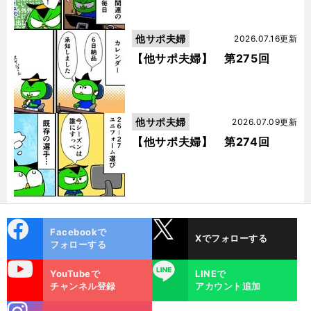
他サポ夫婦
2026.07.16更新
【他サポ夫婦】 第275回
他サポ夫婦
2026.07.09更新
【他サポ夫婦】 第274回
cebo
X
Facebookで
Xでフォローする
ok
フォローする
uTube
LINE
YouTubeで
LINEで
チャンネル登録
アカウント追加
stagra