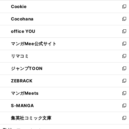
開
ウ
ン
ウ
Cookie
く
で
ド
ィ
新
開
ウ
ン
し
Cocohana
く
で
ド
い
新
開
ウ
ウ
し
office YOU
く
で
ィ
い
新
開
ン
ウ
し
マンガMee公式サイト
く
ド
ィ
い
新
ウ
ン
ウ
し
リマコミ
で
ド
ィ
い
新
開
ウ
ン
ウ
し
ジャンプTOON
く
で
ド
ィ
い
新
開
ウ
ン
ウ
し
ZEBRACK
く
で
ド
ィ
い
新
開
ウ
ン
ウ
し
マンガMeets
く
で
ド
ィ
い
新
開
ウ
ン
ウ
し
S-MANGA
く
で
ド
ィ
い
新
開
ウ
ン
ウ
し
集英社コミック文庫
く
で
ド
ィ
い
新
開
ウ
ン
ウ
し