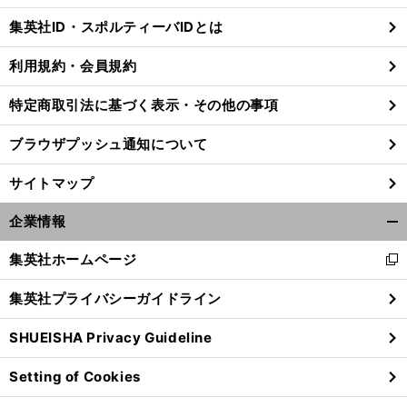
じ
集英社ID・スポルティーバIDとは
る
利用規約・会員規約
特定商取引法に基づく表示・その他の事項
ブラウザプッシュ通知について
サイトマップ
企業情報
開
く/
集英社ホームページ
新
閉
し
じ
集英社プライバシーガイドライン
い
る
】
【
そ
】
ウ
れいけ鯉依奈ちゃん出張版
第26回
VAR
vo
.153
SHUEISHA Privacy Guideline
ィ
ン
Setting of Cookies
ド
ウ