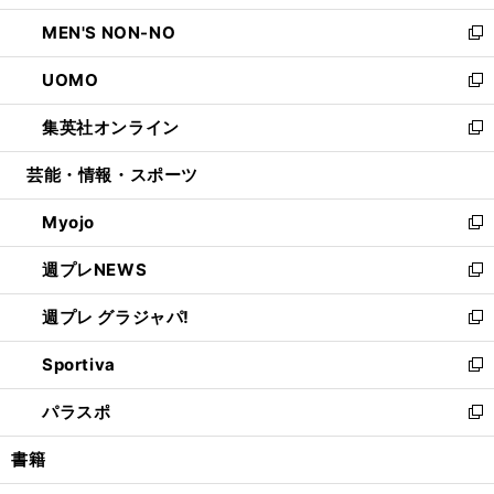
開
ウ
ン
ウ
し
MEN'S NON-NO
く
で
ド
ィ
い
新
開
ウ
ン
ウ
し
UOMO
く
で
ド
ィ
い
新
開
ウ
ン
ウ
し
集英社オンライン
く
で
ド
ィ
い
新
開
ウ
ン
ウ
し
芸能・情報・スポーツ
く
で
ド
ィ
い
開
ウ
ン
ウ
Myojo
く
で
ド
ィ
新
開
ウ
ン
し
週プレNEWS
く
で
ド
い
新
開
ウ
ウ
し
週プレ グラジャパ!
く
で
ィ
い
新
開
ン
ウ
し
Sportiva
く
ド
ィ
い
新
ウ
ン
ウ
し
パラスポ
で
ド
ィ
い
新
開
ウ
ン
ウ
し
書籍
く
で
ド
ィ
い
開
ウ
ン
ウ