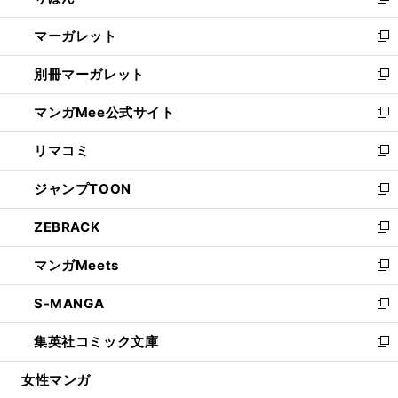
新
開
ウ
ン
し
マーガレット
く
で
ド
い
新
開
ウ
ウ
し
別冊マーガレット
く
で
ィ
い
新
開
ン
ウ
し
マンガMee公式サイト
く
ド
ィ
い
新
ウ
ン
ウ
し
リマコミ
で
ド
ィ
い
新
開
ウ
ン
ウ
し
ジャンプTOON
く
で
ド
ィ
い
新
開
ウ
ン
ウ
し
ZEBRACK
く
で
ド
ィ
い
新
開
ウ
ン
ウ
し
マンガMeets
く
で
ド
ィ
い
新
開
ウ
ン
ウ
し
S-MANGA
く
で
ド
ィ
い
新
開
ウ
ン
ウ
し
集英社コミック文庫
く
で
ド
ィ
い
新
開
ウ
ン
ウ
し
女性マンガ
く
で
ド
ィ
い