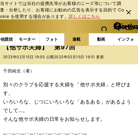
当サイトでは当社の提携先等がお客様のニーズ等について調
査・分析したり、お客様にお勧めの広告を表⽰する⽬的で Co
閉じ
okie を使⽤する場合があります。
詳しくはこちら
る
マイペ
web Sportiva (webスポルティーバ)
検索
メニュ
we
ー
連載コラム
スポマン！
他サポ夫婦
【他サポ夫婦
b
ジ
の他競技
モーター
フォト
連載
動画
インフォ
ス
【他サポ夫婦】 第97回
ポ
ル
2023年02月15日 19:50 公開
2023年02月15日 19:51 更新
テ
ィ
千田純生（著）
ー
バ
別々のクラブを応援する夫婦を「他サポ夫婦」と呼びま
す。
いろいろな、じつにいろいろな「あるある」があるよう
でして...。
そんな他サポ夫婦の日常をお知らせします。
─･･─･･─･･─･･─･･─･･─･･─･･─･･─