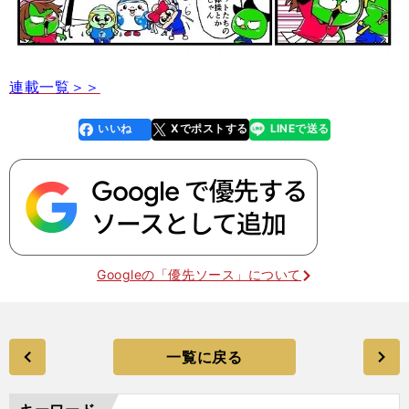
連載一覧＞＞
いいね
Xでポストする
LINEで送る
line
faceboo
x
k
Googleの「優先ソース」について
一覧に戻る