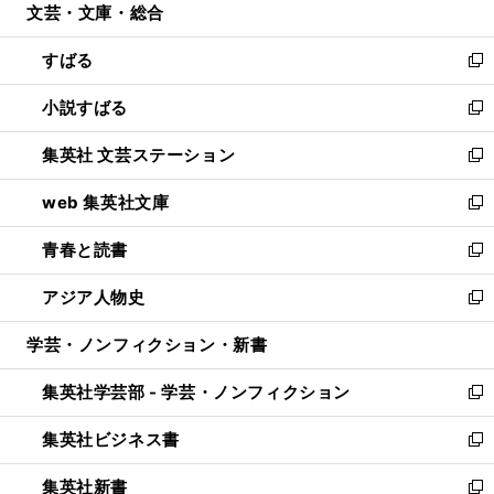
文芸・文庫・総合
く
で
ド
ィ
開
ウ
ン
すばる
く
で
ド
新
開
ウ
し
小説すばる
く
で
い
新
開
ウ
し
集英社 文芸ステーション
く
ィ
い
新
ン
ウ
し
web 集英社文庫
ド
ィ
い
新
ウ
ン
ウ
し
青春と読書
で
ド
ィ
い
新
開
ウ
ン
ウ
し
アジア人物史
く
で
ド
ィ
い
新
開
ウ
ン
ウ
し
学芸・ノンフィクション・新書
く
で
ド
ィ
い
開
ウ
ン
ウ
集英社学芸部 - 学芸・ノンフィクション
く
で
ド
ィ
新
開
ウ
ン
し
集英社ビジネス書
く
で
ド
い
新
開
ウ
ウ
し
集英社新書
く
で
ィ
い
新