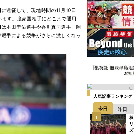
遠征して、現地時間の11月10日
います。強豪国相手にどこまで通用
回は本田圭佑選手や香川真司選手、岡
手選手による競争がさらに激しくなっ
人気記事ランキング
今日
昨日
秋
1
リ
ズ