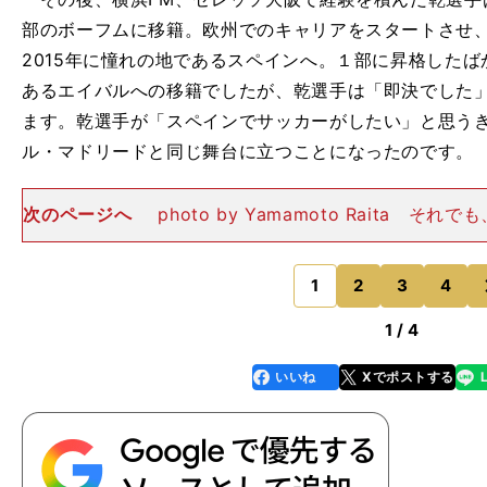
部のボーフムに移籍。欧州でのキャリアをスタートさせ
2015年に憧れの地であるスペインへ。１部に昇格した
あるエイバルへの移籍でしたが、乾選手は「即決でした
ます。乾選手が「スペインでサッカーがしたい」と思う
ル・マドリードと同じ舞台に立つことになったのです。
次のページへ
photo by Yamamoto Raita そ
はドイツとのサッカーの違いに戸惑うこともありました
ついては、ドイツは１対１を重視しているのに対して、
ー
1
2
3
4
のページへ
1 / 4
いいね
Xでポストする
line
faceboo
x
k