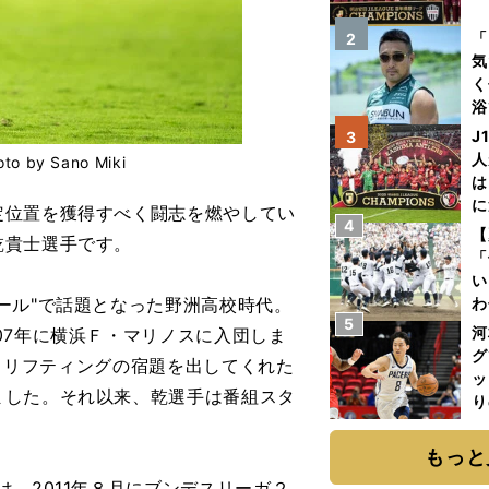
を
「
2
気
く
浴
太
J
3
ァ
人
y Sano Miki
は
に
位置を獲得すべく闘志を燃やしてい
4
と
【
乾貴士選手です。
「
い
ール"で話題となった野洲高校時代。
わ
5
だ
河
07年に横浜Ｆ・マリノスに入団しま
グ
て、リフティングの宿題を出してくれた
ッ
ました。それ以来、乾選手は番組スタ
り
糧
は
もっと
、2011年８月にブンデスリーガ２