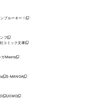
ャンプルーキー！
新
し
い
ウ
ャンプ
新
ィ
社コミック文庫
し
新
ン
い
し
ド
ウ
い
ウ
ガMeets
新
ィ
ウ
で
し
ン
ィ
開
い
ド
ン
く
ウ
ウ
ド
s
S-MANGA
新
新
ィ
で
ウ
し
し
ン
開
で
い
い
ド
く
開
ウ
ウ
ウ
NO
UOMO
く
新
新
ィ
ィ
で
し
し
ン
ン
開
い
い
ド
ド
く