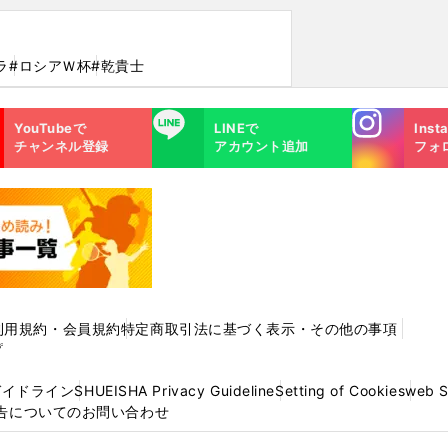
ラ
#ロシアＷ杯
#乾貴士
Instagra
LINE
YouTubeで
LINEで
Inst
m
チャンネル登録
アカウント追加
フォ
利用規約・会員規約
特定商取引法に基づく表示・その他の事項
プ
ガイドライン
SHUEISHA Privacy Guideline
Setting of Cookies
web 
告についてのお問い合わせ