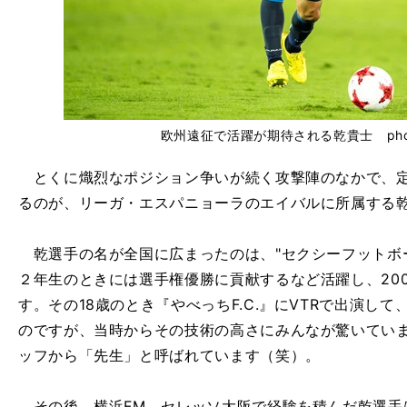
欧州遠征で活躍が期待される乾貴士 photo b
とくに熾烈なポジション争いが続く攻撃陣のなかで、定
るのが、リーガ・エスパニョーラのエイバルに所属する
乾選手の名が全国に広まったのは、"セクシーフットボ
２年生のときには選手権優勝に貢献するなど活躍し、20
す。その18歳のとき『やべっちF.C.』にVTRで出演し
のですが、当時からその技術の高さにみんなが驚いてい
ッフから「先生」と呼ばれています（笑）。
その後、横浜FM、セレッソ大阪で経験を積んだ乾選手は