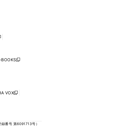
ウ
ウ
ウ
ウ
ィ
ィ
で
で
ン
ン
開
開
ド
ド
く
く
ウ
ウ
で
で
開
開
く
く
し
い
ウ
j-BOOKS
新
ィ
し
ン
い
ド
ウ
ウ
ィ
で
ン
HA VOX
開
新
ド
く
し
ウ
い
で
ウ
開
ィ
く
号 第6091713号）
ン