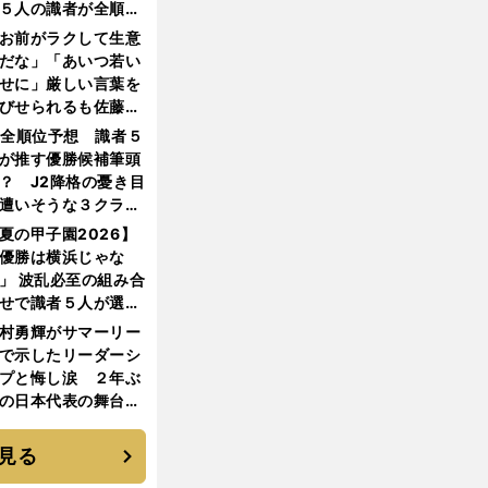
５人の識者が全順位
大胆予想
お前がラクして生意
だな」「あいつ若い
せに」厳しい言葉を
びせられるも佐藤慎
郎が貫いた誇りとフ
1全順位予想 識者５
ンへの思い
が推す優勝候補筆頭
？ J2降格の憂き目
遭いそうな３クラブ
は？
夏の甲子園2026】
優勝は横浜じゃな
」 波乱必至の組み合
せで識者５人が選ん
優勝校はここだ！
村勇輝がサマーリー
で示したリーダーシ
プと悔し涙 ２年ぶ
の日本代表の舞台を
に３年目のNBA挑戦
続く
見る