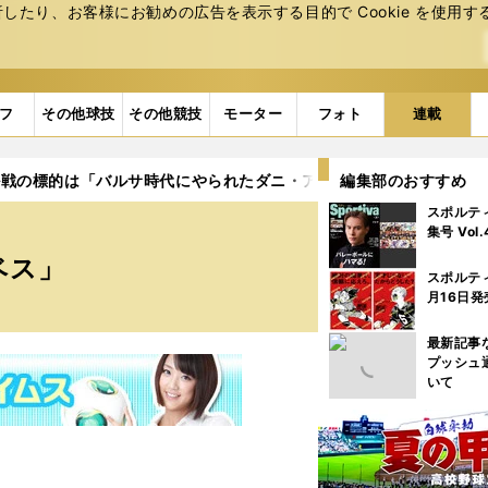
たり、お客様にお勧めの広告を表⽰する⽬的で Cookie を使⽤す
フ
その他球技
その他競技
モーター
フォト
連載
ル戦の標的は「バルサ時代にやられたダニ・アウベス」
編集部のおすすめ
スポルテ
集号 Vol
ベス」
スポルテ
月16日発
最新記事
プッシュ
いて