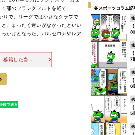
、１部のフランクフルトを経て、
各スポーツコラム記
ばかりで、リーグでは小さなクラブで
他
」と、まったく迷いがなかったといい
【
8
きっかけとなった、バルセロナやレア
他
【
れでも、移籍した当初
7
。 まず守備に
エイバルではチ
他
次
【
6
他
LINEで送る
【
5
他
【