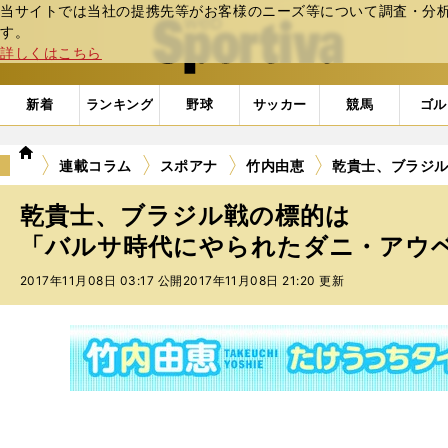
当サイトでは当社の提携先等がお客様のニーズ等について調査・分析し
web Sportiva (webスポルティーバ)
す。
詳しくはこちら
新着
ランキング
野球
サッカー
競馬
ゴル
we
連載コラム
スポアナ
竹内由恵
乾貴士、ブラジ
b
ス
乾貴士、ブラジル戦の標的は
ポ
ル
「バルサ時代にやられたダニ・アウ
テ
2017年11月08日 03:17 公開
2017年11月08日 21:20 更新
ィ
ー
バ