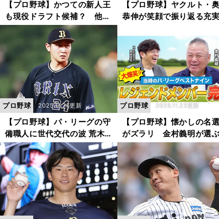
【プロ野球】かつての新人王
【プロ野球】ヤクルト・
も現役ドラフト候補？ 他球
恭伸が笑顔で振り返る充
団でチャンスが広がりそうな
１カ月半「来年は阪神戦
パ・リーグの選手を高木豊が
しさを晴らしたい」
ピックアップ
プロ野球
プロ野球
2025.11.26更新
2025.11.23更新
【プロ野球】パ・リーグの守
【プロ野球】懐かしの名
備職人に世代交代の波 荒木
がズラリ 金村義明が選
雅博が語るGG賞初受賞６人
パ・リーグベストナイン
の舞台裏
成