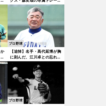
打撃
クス・森友哉の専属トレーナ
者、
ーが伝えたい「本当に大切な
点
身体の土台」
プロ野球
2025.12.19更新
隆か
【追悼】名手・髙代延博が胸
とい
に刻んだ、江川卓との忘れら
真ん
れない１打席 「見せてみ
ろ、スグル！」
プロ野球
2025.12.03更新