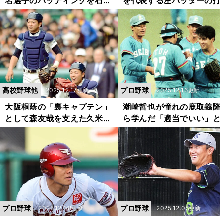
名選手のバッティングを石毛
を代表する左バッターの
宏典はどう評価する？ １位
を分析 セ・パの首位打
の小島大河は「完成度は現時
阪神・近本光司の優れた
点で高い」
は？
高校野球他
プロ野球
2025.12.17更新
2025.12.16更新
大阪桐蔭の「裏キャプテン」
潮崎哲也が憧れの鹿取義
として森友哉を支えた久米健
ら学んだ「適当でいい」
夫が再会を果たし、専属トレ
う名の強さ 「困ったら
ーナーになるまで
中低めでいいんだよ」
プロ野球
プロ野球
2025.12.08更新
2025.12.05更新