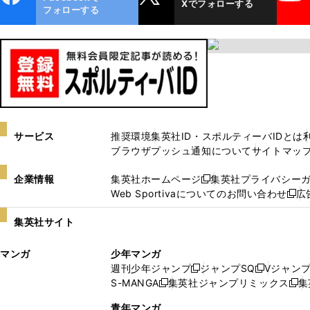
Xでフォローする
ok
フォローする
サービス
推奨環境
集英社ID・スポルティーバIDとは
ブラウザプッシュ通知について
サイトマッ
企業情報
集英社ホームページ
集英社プライバシー
新
Web Sportivaについてのお問い合わせ
広
し
新
い
し
集英社サイト
ウ
い
ィ
ウ
マンガ
少年マンガ
ン
ィ
週刊少年ジャンプ
ジャンプSQ
Vジャン
ド
ン
新
新
S-MANGA
集英社ジャンプリミックス
集
ウ
ド
新
し
し
新
で
ウ
し
い
い
し
青年マンガ