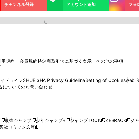
m
チャンネル登録
アカウント追加
フォ
利用規約・会員規約
特定商取引法に基づく表示・その他の事項
プ
ガイドライン
SHUEISHA Privacy Guideline
Setting of Cookies
web 
告についてのお問い合わせ
プ
最強ジャンプ
少年ジャンプ+
ジャンプTOON
ZEBRACK
ジ
新
新
新
新
新
英社コミック文庫
し
新
し
し
し
し
い
い
し
い
い
い