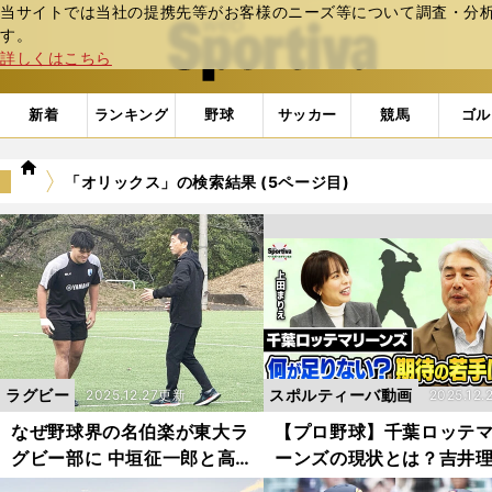
当サイトでは当社の提携先等がお客様のニーズ等について調査・分析し
web Sportiva (webスポルティーバ)
す。
詳しくはこちら
新着
ランキング
野球
サッカー
競馬
ゴル
we
「オリックス」の検索結果 (5ページ目)
b
ス
ポ
ル
テ
ィ
ー
バ
ラグビー
スポルティーバ動画
2025.12.27更新
2025.12.
新
なぜ野球界の名伯楽が東大ラ
【プロ野球】千葉ロッテ
グビー部に 中垣征一郎と高
ーンズの現状とは？吉井
橋一聡が紡ぐ「30年越しの
が語る「足りないピース