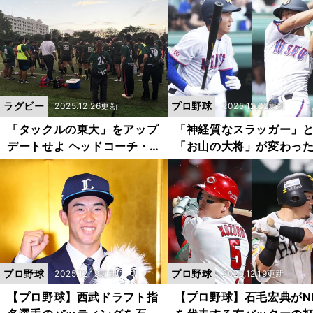
東大レッグドライブ」
ラグビー
プロ野球
2025.12.26更新
2025.12.22更新
「タックルの東大」をアップ
「神経質なスラッガー」
デートせよ ヘッドコーチ・
「お山の大将」が変わっ
高橋一聡がレッグドライブに
明秀日立・金沢監督が語
こめる思い
「能戸輝夢と野上士耀の
曲線」
プロ野球
プロ野球
2025.12.19更新
2025.12.19更新
【プロ野球】西武ドラフト指
【プロ野球】石毛宏典がN