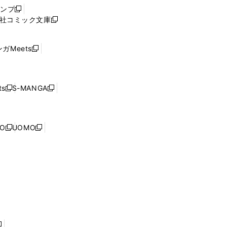
ウ
ャンプ
新
ィ
社コミック文庫
し
新
ン
い
し
ド
ウ
い
ウ
ガMeets
新
ィ
ウ
で
し
ン
ィ
開
い
ド
ン
く
ウ
ウ
ド
s
S-MANGA
新
新
ィ
で
ウ
し
し
ン
開
で
い
い
ド
く
開
ウ
ウ
ウ
NO
UOMO
く
新
新
ィ
ィ
で
し
し
ン
ン
開
い
い
ド
ド
く
ウ
ウ
ウ
ウ
ィ
ィ
で
で
ン
ン
開
開
ド
ド
く
く
ウ
ウ
で
で
開
開