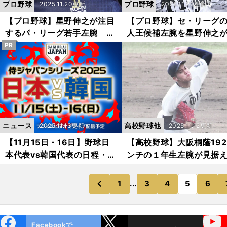
プロ野球
プロ野球
2025.11.20更新
2025.11.20更新
【プロ野球】星野伸之が注目
【プロ野球】セ・リーグ
するパ・リーグ若手左腕 オ
人王候補左腕を星野伸之
リックス曽谷龍平は「もっと
析 阪神とヤクルトのル
PR
ピッチングの幅を」
ーはどこがすごい？
ニュース
高校野球他
2025.11.13更新
2025.11.12更新
【11月15日・16日】野球日
【高校野球】大阪桐蔭19
本代表vs韓国代表の日程・放
ンチの１年生左腕が見据
送予定・試聴方法｜ラグザス
未来 川本晴大「ストレ
侍ジャパンシリーズ2025
で押していける投手に」
1
...
3
4
5
6
のページへ
のページへ
前
ebo
X
YouTube
Facebookで