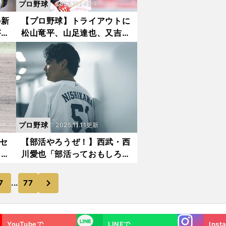
プロ野球
2025.11.14更新
の新
【プロ野球】トライアウトに
が分
松山竜平、山足達也、又吉克
ーキ
樹らが込めた覚悟 選手会が
守り抜こうとした「野球を続
ける場」の意味
プロ野球
2025.11.11更新
2セ
【部活やろうぜ！】西武・西
える
川愛也「部活っておもしろい
ート
ことしかないんですよね。し
んどいですけど」
次
7
...
77
Instagra
LINE
YouTubeで
LINEで
Inst