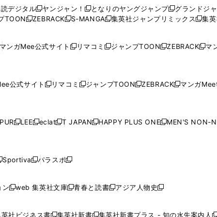
ウ
ウ
い
ウ
ウ
ウ
購読デジタル
ヤンジャン！
となりのヤングジャンプ
グランドジ
新
新
新
ィ
ィ
ウ
ィ
ィ
ィ
プTOON
ZEBRACK
S-MANGA
集英社ジャンプリミックス
集英
新
し
新
し
新
し
新
ン
ン
ィ
ン
ン
ン
し
い
し
い
し
い
し
ド
ド
ン
ド
ド
ド
い
ウ
い
ウ
い
ウ
い
ウ
ウ
ド
ウ
ウ
ウ
マンガMee公式サイト
リマコミ
ジャンプTOON
ZEBRACK
マン
新
新
新
新
ウ
ィ
ウ
ィ
ウ
ィ
ウ
で
で
ウ
で
で
で
し
し
し
し
し
ィ
ン
ィ
ン
ィ
ン
ィ
開
開
で
開
開
開
い
い
い
い
い
ン
ド
ン
ド
ン
ド
ン
く
く
開
く
く
く
ウ
ウ
ウ
ウ
ウ
ド
ウ
ド
ウ
ド
ウ
ド
ee公式サイト
リマコミ
ジャンプTOON
ZEBRACK
マンガMeet
く
新
新
新
新
ィ
ィ
ィ
ィ
ィ
ウ
で
ウ
で
ウ
で
ウ
し
し
し
し
ン
ン
ン
ン
ン
で
開
で
開
で
開
で
い
い
い
い
ド
ド
ド
ド
ド
開
く
開
く
開
く
開
ウ
ウ
ウ
ウ
ウ
ウ
ウ
ウ
ウ
PUR
LEE
eclat
T JAPAN
HAPPY PLUS ONE
MEN'S NON-
く
く
く
く
新
新
新
新
新
ィ
ィ
ィ
ィ
で
で
で
で
で
し
し
し
し
し
ン
ン
ン
ン
開
開
開
開
開
い
い
い
い
い
ド
ド
ド
ド
く
く
く
く
く
ウ
ウ
ウ
ウ
ウ
ウ
ウ
ウ
ウ
Sportiva
パラスポ
新
新
ィ
ィ
ィ
ィ
ィ
で
で
で
で
し
し
し
ン
ン
ン
ン
ン
開
開
開
開
い
い
い
ド
ド
ド
ド
ド
ョン
web 集英社文庫
青春と読書
アジア人物史
く
く
く
く
新
新
新
新
ウ
ウ
ウ
ウ
ウ
ウ
ウ
ウ
し
し
し
し
ィ
ィ
ィ
で
で
で
で
で
い
い
い
い
ン
ン
ン
集英社ビジネス書
集英社新書
集英社新書プラス - 知の水先案内人
開
開
開
開
開
新
新
新