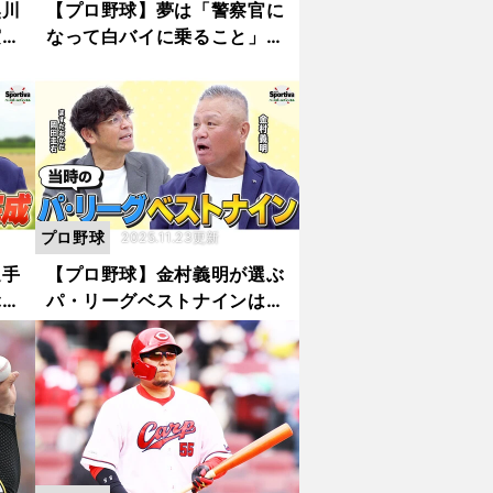
奥川
【プロ野球】夢は「警察官に
実の
なって白バイに乗ること」だ
の悔
った水上善雄の運命を変えた
神奈川大会 原辰徳に本塁打
を浴びて敗戦も...
プロ野球
2025.11.23更新
選手
【プロ野球】金村義明が選ぶ
ぶ
パ・リーグベストナインは？
が完
松坂大輔の初ブルペンは
「びっくりするくらい速かっ
た」