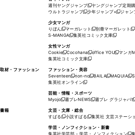
開
で
い
ウ
ウ
い
週刊ヤングジャンプ
ヤングジャンプ定期
新
く
開
ウ
ィ
ィ
ウ
ウルトラジャンプ
少年ジャンプ+
ジャン
新
し
新
く
ィ
ン
ン
ィ
し
い
し
ン
ド
ド
ン
少女マンガ
い
ウ
い
ド
ウ
ウ
ド
りぼん
マーガレット
別冊マーガレット
新
新
新
ウ
ィ
ウ
ウ
で
で
ウ
S-MANGA
集英社コミック文庫
し
新
し
新
ィ
ン
ィ
で
開
開
で
い
し
い
し
ン
ド
ン
女性マンガ
開
く
く
開
ウ
い
ウ
い
ド
ウ
ド
Cookie
Cocohana
office YOU
マンガM
く
く
新
新
新
ィ
ウ
ィ
ウ
ウ
で
ウ
集英社コミック文庫
し
新
し
し
ン
ィ
ン
ィ
で
開
で
い
し
い
い
ド
ン
ド
ン
取材・ファッション
ファッション・美容
開
く
開
ウ
い
ウ
ウ
ウ
ド
ウ
ド
Seventeen
non-no
BAILA
MAQUIA
S
く
く
新
新
新
新
ィ
ウ
ィ
ィ
で
ウ
で
ウ
集英社オンライン
し
新
し
し
し
ン
ィ
ン
ン
開
で
開
で
い
し
い
い
い
ド
ン
ド
ド
芸能・情報・スポーツ
く
開
く
開
ウ
い
ウ
ウ
ウ
ウ
ド
ウ
ウ
Myojo
週プレNEWS
週プレ グラジャパ!
く
く
新
新
新
ィ
ウ
ィ
ィ
ィ
で
ウ
で
で
し
し
ン
ィ
ン
ン
ン
書籍
文芸・文庫・総合
開
で
開
開
い
い
ド
ン
ド
ド
ド
すばる
小説すばる
集英社 文芸ステーシ
く
開
く
く
新
新
ウ
ウ
ウ
ド
ウ
ウ
ウ
く
し
し
ィ
ィ
学芸・ノンフィクション・新書
で
ウ
で
で
で
い
い
ン
ン
集英社学芸部 - 学芸・ノンフィクション
開
で
開
開
開
新