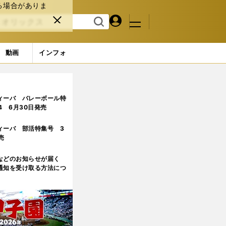
る場合がありま
マイペ
閉じ
検索
メニュ
ー
る
す
ジ
る
動画
インフォ
ィーバ バレーボール特
.4 6月30日発売
ィーバ 部活特集号 3
売
などのお知らせが届く
通知を受け取る方法につ