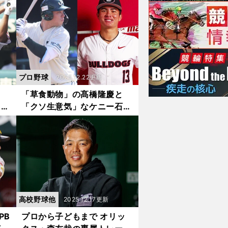
プロ野球
2025.12.22更新
と
「草食動物」の髙橋隆慶と
た日
「クソ生意気」なケニー石川
る
明秀日立・金沢監督が語る対
成長
照的な成長が導いたプロへの
道
高校野球他
2025.12.17更新
PB
プロから子どもまで オリッ