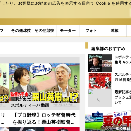
たり、お客様にお勧めの広告を表⽰する⽬的で Cookie を使⽤す
フ
その他球技
その他競技
モーター
フォト
連載
編集部のおすすめ
スポルテ
集号 Vol
スポルテ
月16日発
最新記事
プッシュ
いて
スポルティーバ動画
27更
2025.12.26更
新
マリ
【プロ野球】ロッテ監督時代
理人
を振り返る！栗山英樹監督か
」
ら学んだ指導の本質とは？